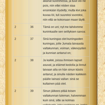
akanat suviriihessä, ja tuuli vei ne
pois, niin ettei niiden siaa
ensinkään löydetty; mutta kivi joka
kuvaa löi, tuli suureksi vuoreksi,
niin että se kokonaan maan täytti.
2
36
Tämä on uni; nyt me tahdomme
kuninkaalle sen selityksen sanoa:
2
37
Sinä kuningas olet kuningasten
kuningas, jolle Jumala taivaasta
valtakunnan, voiman, väkevyyden
ja kunnian antanut on;
2
38
Ja kaikki, joissa ihmisen lapset
asuvat, ja eläimet kedolla ja linnut
taivaan alla on hän sinun käsiis
antanut, ja sinulle näiden kaikkein
päälle lainasi vallan: sinä se
kultainen pää olet.
2
39
Sinun jälkees pitää toisen
valtakunnan tuleman, halvemman
kuin sinä; sitte se kolmas
valtakunta, joka vaskinen on, jonka