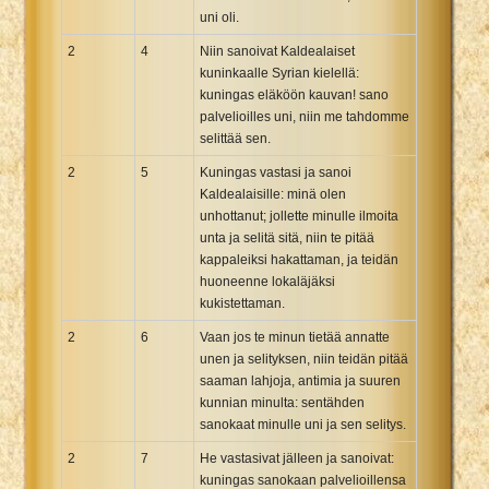
uni oli.
2
4
Niin sanoivat Kaldealaiset
kuninkaalle Syrian kielellä:
kuningas eläköön kauvan! sano
palvelioilles uni, niin me tahdomme
selittää sen.
2
5
Kuningas vastasi ja sanoi
Kaldealaisille: minä olen
unhottanut; jollette minulle ilmoita
unta ja selitä sitä, niin te pitää
kappaleiksi hakattaman, ja teidän
huoneenne lokaläjäksi
kukistettaman.
2
6
Vaan jos te minun tietää annatte
unen ja selityksen, niin teidän pitää
saaman lahjoja, antimia ja suuren
kunnian minulta: sentähden
sanokaat minulle uni ja sen selitys.
2
7
He vastasivat jälIeen ja sanoivat:
kuningas sanokaan palvelioillensa