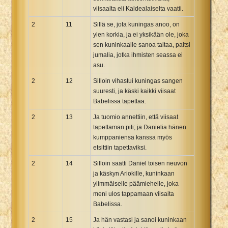
viisaalta eli Kaldealaiselta vaatii.
2
11
Sillä se, jota kuningas anoo, on
ylen korkia, ja ei yksikään ole, joka
sen kuninkaalle sanoa taitaa, paitsi
jumalia, jotka ihmisten seassa ei
asu.
2
12
Silloin vihastui kuningas sangen
suuresti, ja käski kaikki viisaat
Babelissa tapettaa.
2
13
Ja tuomio annettiin, että viisaat
tapettaman piti; ja Danielia hänen
kumppaniensa kanssa myös
etsittiin tapettaviksi.
2
14
Silloin saatti Daniel toisen neuvon
ja käskyn Ariokille, kuninkaan
ylimmäiselle päämiehelle, joka
meni ulos tappamaan viisaita
Babelissa.
2
15
Ja hän vastasi ja sanoi kuninkaan