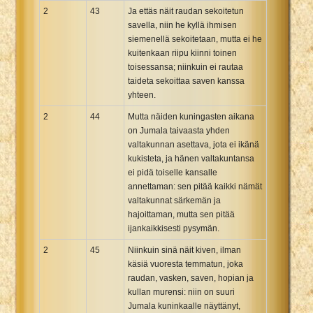
2
43
Ja ettäs näit raudan sekoitetun
savella, niin he kyllä ihmisen
siemenellä sekoitetaan, mutta ei he
kuitenkaan riipu kiinni toinen
toisessansa; niinkuin ei rautaa
taideta sekoittaa saven kanssa
yhteen.
2
44
Mutta näiden kuningasten aikana
on Jumala taivaasta yhden
valtakunnan asettava, jota ei ikänä
kukisteta, ja hänen valtakuntansa
ei pidä toiselle kansalle
annettaman: sen pitää kaikki nämät
valtakunnat särkemän ja
hajoittaman, mutta sen pitää
ijankaikkisesti pysymän.
2
45
Niinkuin sinä näit kiven, ilman
käsiä vuoresta temmatun, joka
raudan, vasken, saven, hopian ja
kullan murensi: niin on suuri
Jumala kuninkaalle näyttänyt,