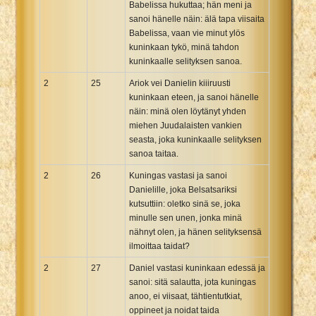
Babelissa hukuttaa; hän meni ja
sanoi hänelle näin: älä tapa viisaita
Babelissa, vaan vie minut ylös
kuninkaan tykö, minä tahdon
kuninkaalle selityksen sanoa.
2
25
Ariok vei Danielin kiiiruusti
kuninkaan eteen, ja sanoi hänelle
näin: minä olen löytänyt yhden
miehen Juudalaisten vankien
seasta, joka kuninkaalle selityksen
sanoa taitaa.
2
26
Kuningas vastasi ja sanoi
Danielille, joka Belsatsariksi
kutsuttiin: oletko sinä se, joka
minulle sen unen, jonka minä
nähnyt olen, ja hänen selityksensä
ilmoittaa taidat?
2
27
Daniel vastasi kuninkaan edessä ja
sanoi: sitä salautta, jota kuningas
anoo, ei viisaat, tähtientutkiat,
oppineet ja noidat taida