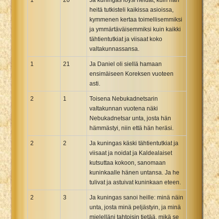
heitä tutkisteli kaikissa asioissa,
kymmenen kertaa toimellisemmiksi
ja ymmärtäväisemmiksi kuin kaikki
tähtientutkiat ja viisaat koko
valtakunnassansa.
1
21
Ja Daniel oli siellä hamaan
ensimäiseen Koreksen vuoteen
asti.
2
1
Toisena Nebukadnetsarin
vaItakunnan vuotena näki
Nebukadnetsar unta, josta hän
hämmästyi, niin että hän heräsi.
2
2
Ja kuningas käski tähtientutkiat ja
viisaat ja noidat ja Kaldealaiset
kutsuttaa kokoon, sanomaan
kuninkaalle hänen untansa. Ja he
tulivat ja astuivat kuninkaan eteen.
2
3
Ja kuningas sanoi heille: minä näin
unta, josta minä peljästyin, ja minä
mielelläni tahtoisin tietää, mikä se