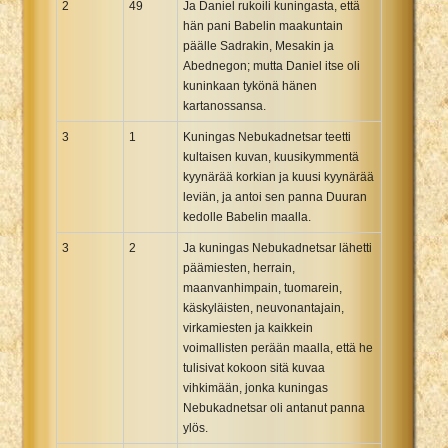
2
49
Ja Daniel rukoili kuningasta, että
hän pani Babelin maakuntain
päälle Sadrakin, Mesakin ja
Abednegon; mutta Daniel itse oli
kuninkaan tykönä hänen
kartanossansa.
3
1
Kuningas Nebukadnetsar teetti
kultaisen kuvan, kuusikymmentä
kyynärää korkian ja kuusi kyynärää
leviän, ja antoi sen panna Duuran
kedolle Babelin maalla.
3
2
Ja kuningas Nebukadnetsar lähetti
päämiesten, herrain,
maanvanhimpain, tuomarein,
käskyläisten, neuvonantajain,
virkamiesten ja kaikkein
voimallisten perään maalla, että he
tulisivat kokoon sitä kuvaa
vihkimään, jonka kuningas
Nebukadnetsar oli antanut panna
ylös.