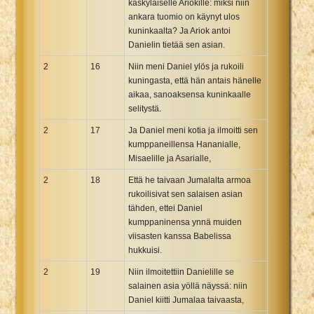
käskyläiselle Ariokille: miksi niin
ankara tuomio on käynyt ulos
kuninkaalta? Ja Ariok antoi
Danielin tietää sen asian.
2
16
Niin meni Daniel ylös ja rukoili
kuningasta, että hän antais hänelle
aikaa, sanoaksensa kuninkaalle
selitystä.
2
17
Ja Daniel meni kotia ja ilmoitti sen
kumppaneillensa Hananialle,
Misaelille ja Asarialle,
2
18
Että he taivaan Jumalalta armoa
rukoilisivat sen salaisen asian
tähden, ettei Daniel
kumppaninensa ynnä muiden
viisasten kanssa Babelissa
hukkuisi.
2
19
Niin ilmoitettiin Danielille se
salainen asia yöllä näyssä: niin
Daniel kiitti Jumalaa taivaasta,