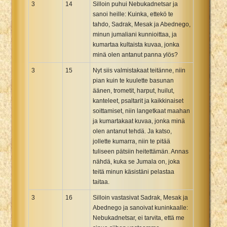
3
14
Silloin puhui Nebukadnetsar ja
sanoi heille: Kuinka, ettekö te
tahdo, Sadrak, Mesak ja Abednego,
minun jumaliani kunnioittaa, ja
kumartaa kultaista kuvaa, jonka
minä olen antanut panna ylös?
3
15
Nyt siis valmistakaat teitänne, niin
pian kuin te kuulette basunan
äänen, trometit, harput, huilut,
kanteleet, psaltarit ja kaikkinaiset
soittamiset, niin langetkaat maahan
ja kumartakaat kuvaa, jonka minä
olen antanut tehdä. Ja katso,
jollette kumarra, niin te pitää
tuliseen pätsiin heitettämän. Annas
nähdä, kuka se Jumala on, joka
teitä minun käsistäni pelastaa
taitaa.
3
16
Silloin vastasivat Sadrak, Mesak ja
Abednego ja sanoivat kuninkaalle:
Nebukadnetsar, ei tarvita, että me