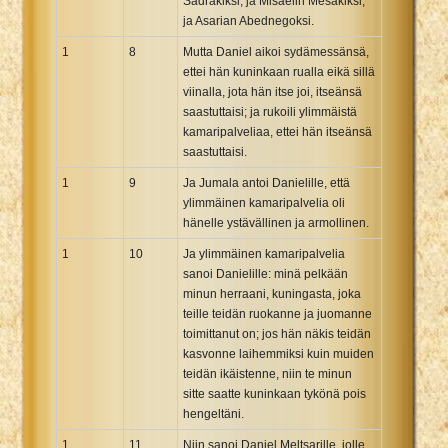
Sadrakiksi, ja Misaelin Mesakiksi,
ja Asarian Abednegoksi.
1
8
Mutta Daniel aikoi sydämessänsä,
ettei hän kuninkaan rualla eikä sillä
viinalla, jota hän itse joi, itseänsä
saastuttaisi; ja rukoili ylimmäistä
kamaripalveliaa, ettei hän itseänsä
saastuttaisi.
1
9
Ja Jumala antoi Danielille, että
ylimmäinen kamaripalvelia oli
hänelle ystävällinen ja armollinen.
1
10
Ja ylimmäinen kamaripalvelia
sanoi Danielille: minä pelkään
minun herraani, kuningasta, joka
teille teidän ruokanne ja juomanne
toimittanut on; jos hän näkis teidän
kasvonne laihemmiksi kuin muiden
teidän ikäistenne, niin te minun
sitte saatte kuninkaan tykönä pois
hengeltäni.
1
11
Niin sanoi Daniel Meltsarille. jolle