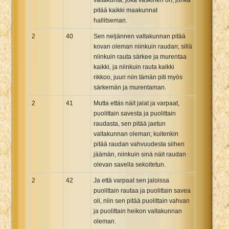
pitää kaikki maakunnat
hallitseman.
2
40
Sen neljännen valtakunnan pitää
kovan oleman niinkuin raudan; sillä
niinkuin rauta särkee ja murentaa
kaikki, ja niinkuin rauta kaikki
rikkoo, juuri niin tämän piti myös
särkemän ja murentaman.
2
41
Mutta ettäs näit jalat ja varpaat,
puolittain savesta ja puolittain
raudasta, sen pitää jaetun
valtakunnan oleman; kuitenkin
pitää raudan vahvuudesta siihen
jäämän, niinkuin sinä näit raudan
olevan savella sekoitetun.
2
42
Ja että varpaat sen jaloissa
puolittain rautaa ja puolittain savea
oli, niin sen pitää puolittain vahvan
ja puolittain heikon valtakunnan
oleman.