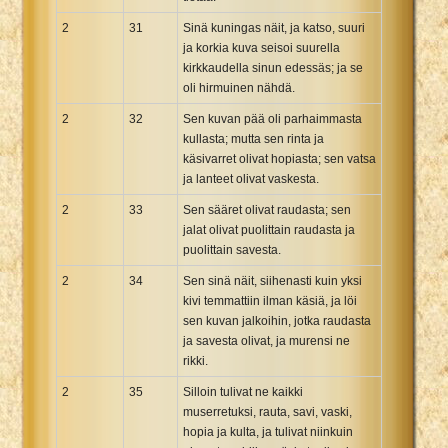
2
31
Sinä kuningas näit, ja katso, suuri
ja korkia kuva seisoi suurella
kirkkaudella sinun edessäs; ja se
oli hirmuinen nähdä.
2
32
Sen kuvan pää oli parhaimmasta
kullasta; mutta sen rinta ja
käsivarret olivat hopiasta; sen vatsa
ja lanteet olivat vaskesta.
2
33
Sen sääret olivat raudasta; sen
jalat olivat puolittain raudasta ja
puolittain savesta.
2
34
Sen sinä näit, siihenasti kuin yksi
kivi temmattiin ilman käsiä, ja löi
sen kuvan jalkoihin, jotka raudasta
ja savesta olivat, ja murensi ne
rikki.
2
35
Silloin tulivat ne kaikki
muserretuksi, rauta, savi, vaski,
hopia ja kulta, ja tulivat niinkuin