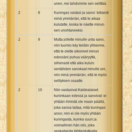
unen, me tahdomme sen selittää.
2
8
Kuningas vastasi ja sanoi: totisesti
minä ymmärrän, että te aikaa
kulutatte, koska te näette minun
sen unohtaneeksi.
2
9
Mutta jollette minulle unta sano,
niin tuomio käy teidän ylitsenne,
että te olette aikoneet minun
edessäni puhua vääryyttä,
siihenasti että aika kuluis:
sentähden sanokaat minulle uni,
niin minä ymmärrän, että te myös
selityksen osaatte.
2
10
Niin vastasivat Kaldealaiset
kuninkaan edessä ja sanoivat: ei
yhtään ihmistä ole maan päällä,
joka sanoa taitaa, mitä kuningas
anoo; niin ei ole myös yhtään
kuningasta, kuinka suuri ja
voimallinen hän olis, joka
senkaltaista tähtientutkialta,