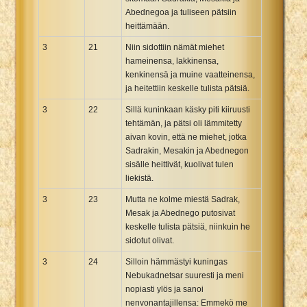
Abednegoa ja tuliseen pätsiin
heittämään.
3
21
Niin sidottiin nämät miehet
hameinensa, lakkinensa,
kenkinensä ja muine vaatteinensa,
ja heitettiin keskelle tulista pätsiä.
3
22
Sillä kuninkaan käsky piti kiiruusti
tehtämän, ja pätsi oli lämmitetty
aivan kovin, että ne miehet, jotka
Sadrakin, Mesakin ja Abednegon
sisälle heittivät, kuolivat tulen
liekistä.
3
23
Mutta ne kolme miestä Sadrak,
Mesak ja Abednego putosivat
keskelle tulista pätsiä, niinkuin he
sidotut olivat.
3
24
Silloin hämmästyi kuningas
Nebukadnetsar suuresti ja meni
nopiasti ylös ja sanoi
nenvonantajillensa: Emmekö me