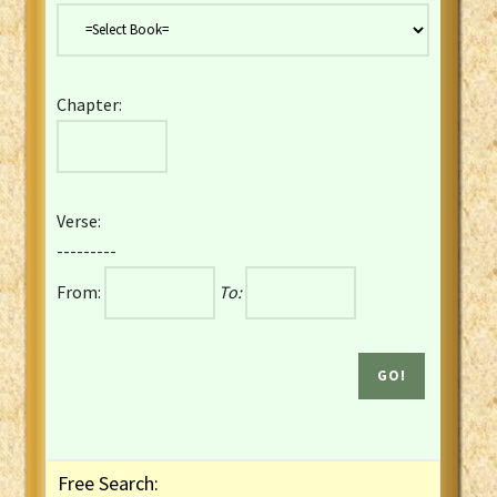
Danish Bible
Dutch Staten Vertaling Bible
Eng. KJV&Book of Mormon
Chapter:
English YLT 1898 Bible
Estonian Genesis New Testament
Finnish 1776 Bible
Finnish 1938 Bible
Verse:
French Darby Bible
---------
French Louis Segond Bible
From:
To:
Gaelic (Manx) Selections
Gaelic (Scottish) Mark
Georgian Gospels Acts James
German Luther 1912 Bible
Gothic NT AmbrosianusA Partial
Greek Modern Bible
Greek NT Byzantine Majority
Free Search:
Greek NT Textus Receptus