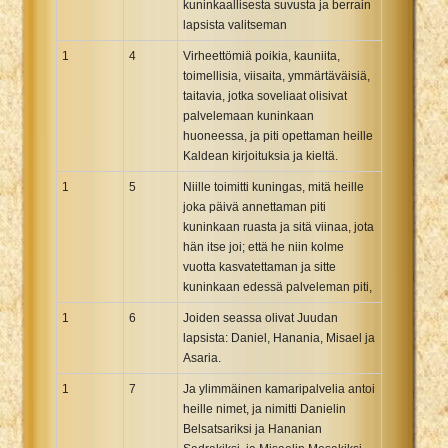
kuninkaallisesta suvusta ja berrain
Xhosa Bible
lapsista valitseman
1
4
Virheettömiä poikia, kauniita,
toimellisia, viisaita, ymmärtäväisiä,
taitavia, jotka soveliaat olisivat
palvelemaan kuninkaan
huoneessa, ja piti opettaman heille
Kaldean kirjoituksia ja kieltä.
1
5
Niille toimitti kuningas, mitä heille
joka päivä annettaman piti
kuninkaan ruasta ja sitä viinaa, jota
hän itse joi; että he niin kolme
vuotta kasvatettaman ja sitte
kuninkaan edessä palveleman piti,
1
6
Joiden seassa olivat Juudan
lapsista: Daniel, Hanania, Misael ja
Asaria.
1
7
Ja ylimmäinen kamaripalvelia antoi
heille nimet, ja nimitti Danielin
Belsatsariksi ja Hananian