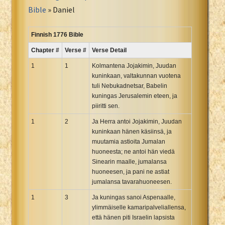
Portuguese Bible
Bible
» Daniel
Romanian Cornilescu Bible
Russian Synodal 1876 Bible
Finnish 1776 Bible
Russian Synodal Bible KOI8
Chapter #
Verse #
Verse Detail
Russian Synodal Bible Win-1251
1
1
Kolmantena Jojakimin, Juudan
Shuar New Testament
kuninkaan, valtakunnan vuotena
tuli Nebukadnetsar, Babelin
Spanish RV 1909 Bible
kuningas Jerusalemin eteen, ja
Spanish Sag. Escrituras 1569
piiritti sen.
Swahili New Testament
1
2
Ja Herra antoi Jojakimin, Juudan
Swedish 1917 Bible
kuninkaan hänen käsiinsä, ja
Tagalog 1905
muutamia astioita Jumalan
huoneesta; ne antoi hän viedä
Tagalog John and James
Sinearin maalle, jumalansa
Turkish Bible
huoneesen, ja pani ne astiat
jumalansa tavarahuoneesen.
Ukrainian 1871 NT
Ukrainian Bible
1
3
Ja kuningas sanoi Aspenaalle,
ylimmäiselle kamaripalveliallensa,
Uma New Testament
että hänen piti Israelin lapsista
Vietnamese 1934 Bible