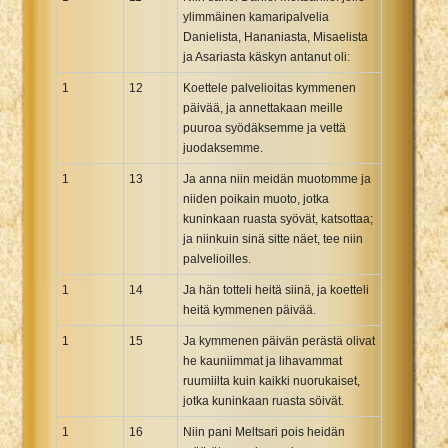
ylimmäinen kamaripalvelia
Danielista, Hananiasta, Misaelista
ja Asariasta käskyn antanut oli:
1
12
Koettele palvelioitas kymmenen
päivää, ja annettakaan meille
puuroa syödäksemme ja vettä
juodaksemme.
1
13
Ja anna niin meidän muotomme ja
niiden poikain muoto, jotka
kuninkaan ruasta syövät, katsottaa;
ja niinkuin sinä sitte näet, tee niin
palvelioilles.
1
14
Ja hän totteli heitä siinä, ja koetteli
heitä kymmenen päivää.
1
15
Ja kymmenen päivän perästä olivat
he kauniimmat ja lihavammat
ruumiilta kuin kaikki nuorukaiset,
jotka kuninkaan ruasta söivät.
1
16
Niin pani Meltsari pois heidän