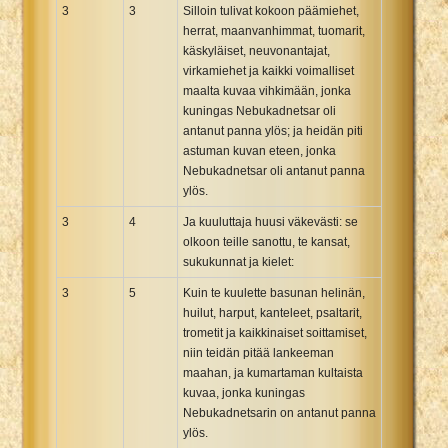
3
3
Silloin tulivat kokoon päämiehet,
herrat, maanvanhimmat, tuomarit,
käskyläiset, neuvonantajat,
virkamiehet ja kaikki voimalliset
maalta kuvaa vihkimään, jonka
kuningas Nebukadnetsar oli
antanut panna ylös; ja heidän piti
astuman kuvan eteen, jonka
Nebukadnetsar oli antanut panna
ylös.
3
4
Ja kuuluttaja huusi väkevästi: se
olkoon teille sanottu, te kansat,
sukukunnat ja kielet:
3
5
Kuin te kuulette basunan helinän,
huilut, harput, kanteleet, psaltarit,
trometit ja kaikkinaiset soittamiset,
niin teidän pitää lankeeman
maahan, ja kumartaman kultaista
kuvaa, jonka kuningas
Nebukadnetsarin on antanut panna
ylös.