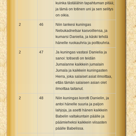
kuinka tästälähin tapahtuman pitää;
ja tämä on totinen uni ja sen selitys
on oikia.
2
46
Niin lankesi kuningas
Nebukadnetsar kasvoillensa, ja
kumarsi Danielia, ja käski tehdä
hänelle ruokauhria ja polttouhria.
2
47
Ja kuningas vastasi Danielia ja
sanoi: totisesti on teidän
Jumalanne kaikkein jumalain
Jumala ja kaikkein kuningasten
Herra, joka salaiset asiat ilmoittaa,
ettäs tämän salaisen asian olet
ilmoittaa taitanut.
2
48
Niin kuningas korotti Danielin, ja
antoi hänelle suuria ja paljon
lahjoja, ja asetti hänen kaikkein
Babelin valtakuntain päälle ja
päämieheksi kaikkein viisasten
päälle Babelissa.