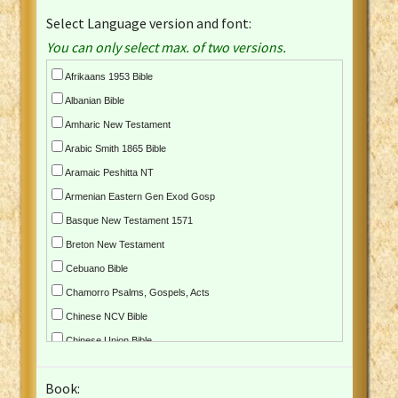
Select Language version and font:
You can only select max. of two versions.
Afrikaans 1953 Bible
Albanian Bible
Amharic New Testament
Arabic Smith 1865 Bible
Aramaic Peshitta NT
Armenian Eastern Gen Exod Gosp
Basque New Testament 1571
Breton New Testament
Cebuano Bible
Chamorro Psalms, Gospels, Acts
Chinese NCV Bible
Chinese Union Bible
Croatian Bible
Book:
Czech Kralicka Bible