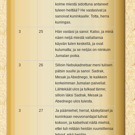
kolme miestä sidottuna antaneet
tuleen heittää? He vastasivat ja
sanoivat kuninkaalle: Totta, herra
kuningas.
3
25
Hän vastasi ja sanoi: Katso, ja minä
näen neljä miestä vallallansa
käyvän tulen keskellä, ja ovat
kulumatta; ja se neljäs on niinkuin
Jumalan poika.
3
26
Silloin Nebukadnetsar meni tulisen
pätsin suulle ja sanoi: Sadrak,
Mesak ja Abednego, te kaikkein
korkeimman Jumalan palveliat.
Lähtekäät ulos ja tulkaat tänne;
silloin läksi Sadrak, Mesak ja
Abednego ulos tulesta.
3
27
Ja päämiehet, herrat, käskyläiset ja
kuninkaan neuvonantajat tulivat
kokoon, ja katselivat näitä miehiä,
ettei tuli mitään heidän ruumiillensa
tehnyt, eikä heidän