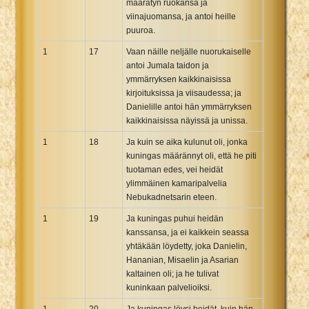
määrätyn ruokansa ja
viinajuomansa, ja antoi heille
puuroa.
1
17
Vaan näille neljälle nuorukaiselle
antoi Jumala taidon ja
ymmärryksen kaikkinaisissa
kirjoituksissa ja viisaudessa; ja
Danielille antoi hän ymmärryksen
kaikkinaisissa näyissä ja unissa.
1
18
Ja kuin se aika kulunut oli, jonka
kuningas määrännyt oli, että he piti
tuotaman edes, vei heidät
ylimmäinen kamaripalvelia
Nebukadnetsarin eteen.
1
19
Ja kuningas puhui heidän
kanssansa, ja ei kaikkein seassa
yhtäkään löydetty, joka Danielin,
Hananian, Misaelin ja Asarian
kaltainen oli; ja he tulivat
kuninkaan palvelioiksi.
1
20
Ja kuningas löysi heidät, kuin hän