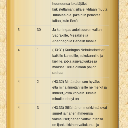
huoneensa lokaläjäksi
kukistettaman; sillä ei yhtään muuta
Jumalaa ole, joka niin pelastaa
taitaa, kuin tämä.
3
30
Ja kuningas antoi suuren vallan
Sadrakille, Mesakille ja
Abednegolle Babelin maalla.
4
1
(H3:31) Kuningas Nebukadnetsar
kaikille kansoille, sukukunnille ja
kielille, jotka asuvat kaikessa
maassa: Teille olkoon paljon
rauhaa!
4
2
(H3:32) Minä näen sen hyväksi,
että minä ilmoitan teille ne merkit ja
ihmeet, jotka korkein JumaIa
minulle tehnyt on.
4
3
(H3:33) Sillä hänen merkkinsä ovat
suuret ja hänen ihmeensä
voimalliset; hänen valtakuntansa
on ijankaikkinen valtakunta, ja