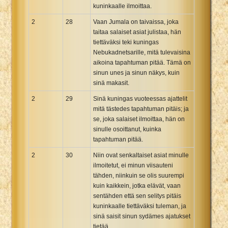
kuninkaalle ilmoittaa.
2
28
Vaan Jumala on taivaissa, joka
taitaa salaiset asiat julistaa, hän
tiettäväksi teki kuningas
Nebukadnetsarille, mitä tulevaisina
aikoina tapahtuman pitää. Tämä on
sinun unes ja sinun näkys, kuin
sinä makasit.
2
29
Sinä kuningas vuoteessas ajattelit
mitä tästedes tapahtuman pitäis; ja
se, joka salaiset ilmoittaa, hän on
sinulle osoittanut, kuinka
tapahtuman pitää.
2
30
Niin ovat senkaltaiset asiat minulle
ilmoitetut, ei minun viisauteni
tähden, niinkuin se olis suurempi
kuin kaikkein, jotka elävät, vaan
sentähden että sen selitys pitäis
kuninkaalle tiettäväksi tuleman, ja
sinä saisit sinun sydämes ajatukset
tietää.