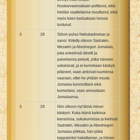
hiuskarvaansakaan polttanut, eikä
heidän vaatteitansa muuttanut; eikä
myös tulen kartuakaan heissä
tuntunut.
3
28
Silloin puhui Nebukadnetsar ja
sanoi: Kiitetty olkoon Sadrakin,
Mesakin ja Abednegon Jumalala,
joka enkelinsä lähetti ja
palveliansa pelasti, jotka häneen
uskalsivat, ja ei kuninkaan käskyä
pitäneet, vaan antoivat ruumiinsa
vaaraan, ettei he yhtään muuta
Jumalaa kunnioittaisi eikä
kumartaisi, vaan ainoastaan
Jumalaansa.
3
29
Niin olkoon nyt tämä minun
käskyni: Kuka ikänä kaikissa
kansoissa, sukukunnissa ja kielissä
Sadrakin, Mesakin ja Abednegon
Jumalaa pilkkaa, hän pitää
kappaleiksi hakattaman, ja hänen