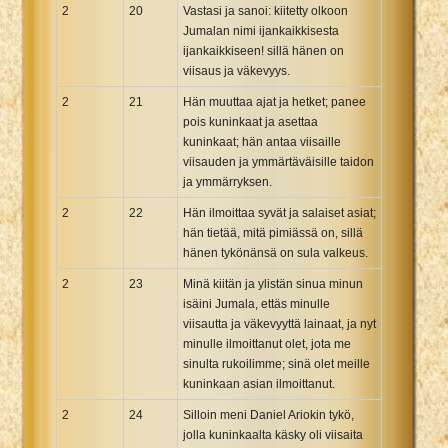
2
20
Vastasi ja sanoi: kiitetty olkoon
Jumalan nimi ijankaikkisesta
ijankaikkiseen! sillä hänen on
viisaus ja väkevyys.
2
21
Hän muuttaa ajat ja hetket; panee
pois kuninkaat ja asettaa
kuninkaat; hän antaa viisaille
viisauden ja ymmärtäväisille taidon
ja ymmärryksen.
2
22
Hän ilmoittaa syvät ja salaiset asiat;
hän tietää, mitä pimiässä on, sillä
hänen tykönänsä on sula valkeus.
2
23
Minä kiitän ja ylistän sinua minun
isäini Jumala, ettäs minulle
viisautta ja väkevyyttä lainaat, ja nyt
minulle ilmoittanut olet, jota me
sinulta rukoilimme; sinä olet meille
kuninkaan asian ilmoittanut.
2
24
Silloin meni Daniel Ariokin tykö,
jolla kuninkaalta käsky oli viisaita