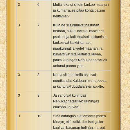
3
6
Mutta joka ei silloin lankee maahan
ja kumarra, se pitää kohta pätsiin
heittämän.
3
7
Kuin he siis kuulivat basunan
helinän, huilut, harput, kanteleet,
psaltarit ja kaikkinaiset soittamiset,
lankesivat kaikki kansat,
maakunnat ja kielet maahan, ja
kumarsivat sitä kultaista kuvaa,
jonka kuningas Nebukadnetsar oli
antanut panna ylös.
3
8
Kohta sillä hetkellä astuivat
monikahdat Kaldean miehet edes,
ja kantoivat Juudalaisten päälle,
3
9
Ja sanoivat kuningas
Nebukadnetsarille: Kuningas
eläköön kauvan!
3
10
Sinä kuningas olet antanut yhden
käskyn, että kaikki ihmiset, jotka
kuulivat basunan helinän, harput,