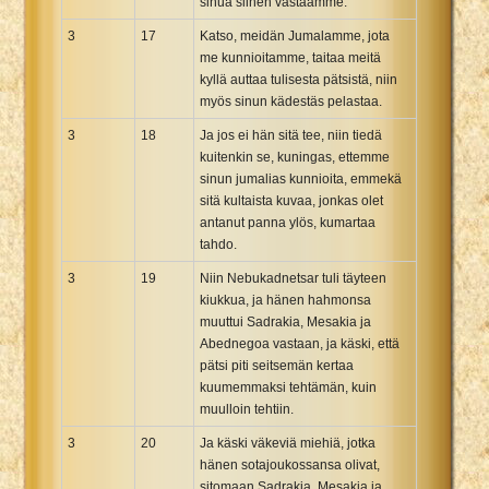
sinua siihen vastaamme.
3
17
Katso, meidän Jumalamme, jota
me kunnioitamme, taitaa meitä
kyllä auttaa tulisesta pätsistä, niin
myös sinun kädestäs pelastaa.
3
18
Ja jos ei hän sitä tee, niin tiedä
kuitenkin se, kuningas, ettemme
sinun jumalias kunnioita, emmekä
sitä kultaista kuvaa, jonkas olet
antanut panna ylös, kumartaa
tahdo.
3
19
Niin Nebukadnetsar tuli täyteen
kiukkua, ja hänen hahmonsa
muuttui Sadrakia, Mesakia ja
Abednegoa vastaan, ja käski, että
pätsi piti seitsemän kertaa
kuumemmaksi tehtämän, kuin
muulloin tehtiin.
3
20
Ja käski väkeviä miehiä, jotka
hänen sotajoukossansa olivat,
sitomaan Sadrakia, Mesakia ja