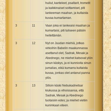
huilut, kanteleet, psaltarit, trometit
ja kaikkinaiset soittamiset, piti
lankeeman maahan, ja kultaista
kuvaa kumartaman.
3
11
Vaan joka ei lankeaisi maahan ja
kumartaisi, piti tuliseen pätsiin
heitettämän.
3
12
Nyt on Juudan miehiä, jotkas
virkoihin Babelin maakunnassa
asettanut olet, Sadrak, Mesak ja
Abednego, ne miehet katsovat ylön
sinun käskys, ja ei kunnioita sinun
jumalias, eikä kumarra kultaista
kuvaa, jonkas olet antanut panna
ylös.
3
13
Silloin käski Nebukadnetsar
kiukussa ja vihoissansa, että
Sadrak, Mesak ja Abednego
tuotaisiin edes; ja miehet vietiin
kuninkaan eteen.