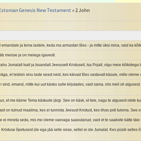
Estonian Genesis New Testament
» 2 John
emandale ja tema lastele, keda ma armastan tões - ja mitte üksi mina, vaid ka kõik
ääb meisse ja on meiega igavesti.
rahu Jumalalt Isalt ja Issandalt Jeesuselt Kristuselt, Isa Pojalt, olgu meie kõikidega
ga, et leidsin sinu laste seast neid, kes käivad tões vastavalt käsule, mille oleme 
sind, emand, mitte kui uut käsku sulle kirjutades, vaid sama, mis meil oli algusest
s, et me käime Tema käskude järgi. See on käsk, et teie, nagu te algusest olete kuu
jaid on tulnud maailma, kes ei tunnista Jeesust Kristust, kes lihas pidi tulema. See o
te ei mineta seda, mis me oleme vaevaga saavutanud, vaid et te saaksite kätte täie
 Kristuse õpetusest üle ega jää selle sisse, sellel ei ole Jumalat. Kes püsib selles õp