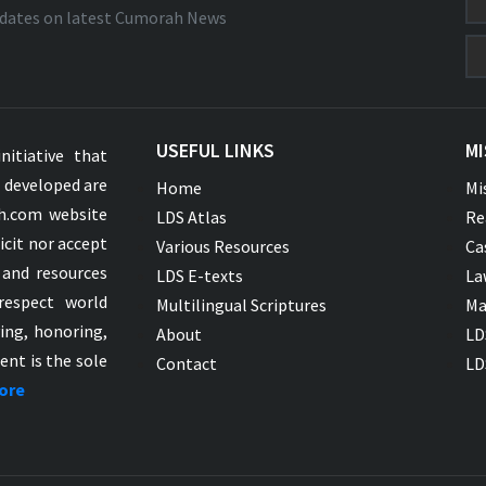
dates on latest Cumorah News
USEFUL LINKS
MI
nitiative that
s developed are
Home
Mi
ah.com website
LDS Atlas
Re
icit nor accept
Various Resources
Ca
 and resources
LDS E-texts
La
respect world
Multilingual Scriptures
Ma
ying, honoring,
About
LD
ent is the sole
Contact
LD
ore