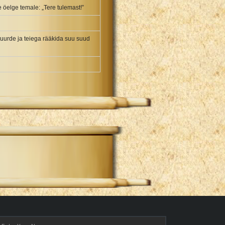
 öelge temale: „Tere tulemast!”
e juurde ja teiega rääkida suu suud