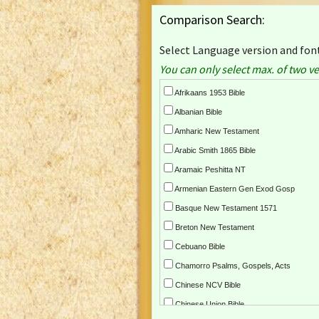
Comparison Search:
Select Language version and font
You can only select max. of two ve
Afrikaans 1953 Bible
Albanian Bible
Amharic New Testament
Arabic Smith 1865 Bible
Aramaic Peshitta NT
Armenian Eastern Gen Exod Gosp
Basque New Testament 1571
Breton New Testament
Cebuano Bible
Chamorro Psalms, Gospels, Acts
Chinese NCV Bible
Chinese Union Bible