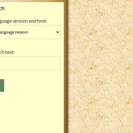
ch:
guage version and font:
ch text: