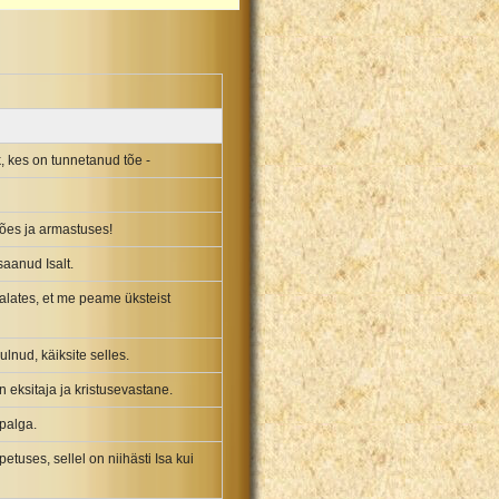
, kes on tunnetanud tõe -
 tões ja armastuses!
saanud Isalt.
 alates, et me peame üksteist
lnud, käiksite selles.
n eksitaja ja kristusevastane.
 palga.
etuses, sellel on niihästi Isa kui