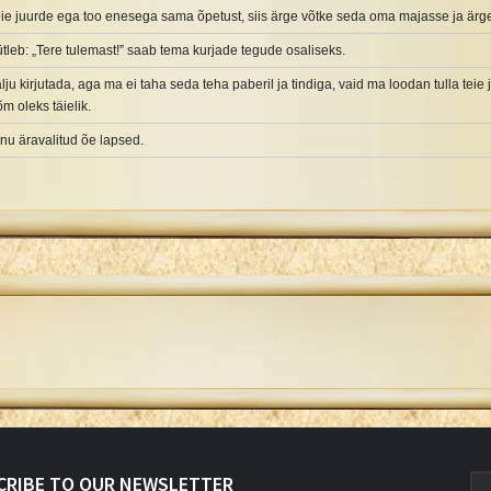
teie juurde ega too enesega sama õpetust, siis ärge võtke seda oma majasse ja ärge
tleb: „Tere tulemast!” saab tema kurjade tegude osaliseks.
alju kirjutada, aga ma ei taha seda teha paberil ja tindiga, vaid ma loodan tulla tei
õm oleks täielik.
inu äravalitud õe lapsed.
CRIBE TO OUR NEWSLETTER