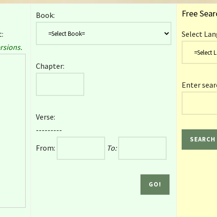
Free Sear
Book:
:
Select Lan
rsions.
Chapter:
Enter sear
Verse:
---------
From:
To: