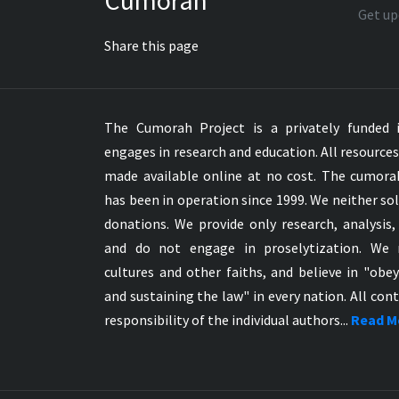
Cumorah
Maori Genesis Exodus Leviticus
Get up
Norwegian Bible
Share this page
Portuguese Bible
Romanian Cornilescu Bible
Russian Synodal 1876 Bible
Russian Synodal Bible KOI8
The Cumorah Project is a privately funded i
Russian Synodal Bible Win-1251
engages in research and education. All resource
Shuar New Testament
made available online at no cost. The cumor
Spanish RV 1909 Bible
has been in operation since 1999. We neither sol
Spanish Sag. Escrituras 1569
donations. We provide only research, analysis,
Swahili New Testament
and do not engage in proselytization. We 
Swedish 1917 Bible
cultures and other faiths, and believe in "obe
Tagalog 1905
and sustaining the law" in every nation. All cont
Tagalog John and James
responsibility of the individual authors...
Read M
Turkish Bible
Ukrainian 1871 NT
Ukrainian Bible