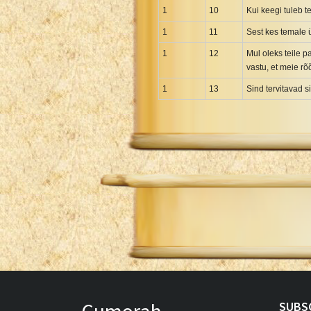
1
10
Kui keegi tuleb 
Greek NT Byzantine Majority
Greek NT Textus Receptus
1
11
Sest kes temale ü
Greek NT Wescott-Hort
1
12
Mul oleks teile p
vastu, et meie rõ
Greek Septuagint Old Testament
Hebrew Modern Bible
1
13
Sind tervitavad s
Hebrew OT WM Leningrad Codex
Hungarian Karoli Bible
Icelandic Bible
Indonesian Bahasa Bible
Indonesian Baru Bible
Indonesian Lama Bible
Italian Bible
Italian Riveduta 1927 Bible
Korean Bible
Latin Vulgate NT
Latvian NT
SUBS