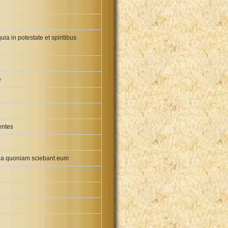
ia in potestate et spiritibus
e
entes
i ea quoniam sciebant eum