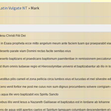
Latin Vulgate NT
» Mark
Iesu Christi Filii Dei
st in Esaia propheta ecce mitto angelum meum ante faciem tuam qui praeparabit vi
deserto parate viam Domini rectas facite semitas eius
 deserto baptizans et praedicans baptismum paenitentiae in remissionem peccator
d illum omnis Iudaeae regio et Hierosolymitae universi et baptizabantur ab illo in 
vestitus pilis cameli et zona pellicia circa lumbos eius et lucustas et mel silvestre e
icens venit fortior me post me cuius non sum dignus procumbens solvere corrigiam
 aqua ille vero baptizabit vos Spiritu Sancto
diebus illis venit Iesus a Nazareth Galilaeae et baptizatus est in Iordane ab Iohanne
ens de aqua vidit apertos caelos et Spiritum tamquam columbam descendentem et