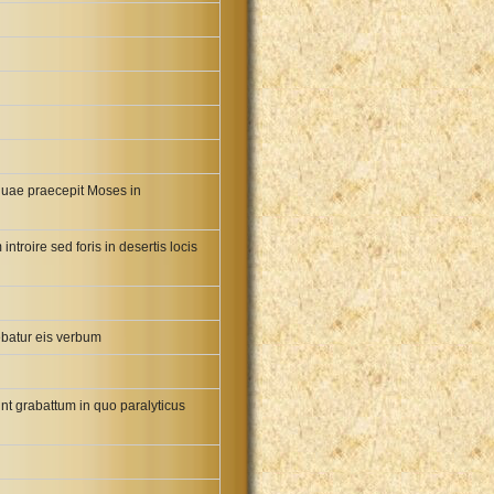
 quae praecepit Moses in
ntroire sed foris in desertis locis
ebatur eis verbum
unt grabattum in quo paralyticus