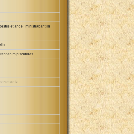
tiis et angeli ministrabant illi
lio
erant enim piscatores
nentes retia
e