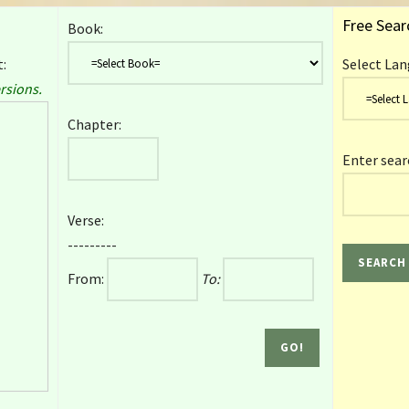
Free Sear
Book:
:
Select Lan
rsions.
Chapter:
Enter sear
Verse:
---------
From:
To: