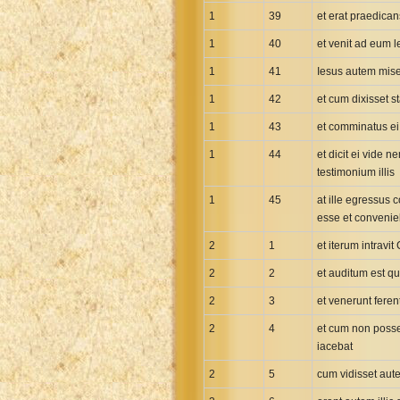
Uma New Testament
1
39
et erat praedica
Vietnamese 1934 Bible
1
40
et venit ad eum 
Xhosa Bible
1
41
Iesus autem mise
1
42
et cum dixisset s
1
43
et comminatus ei 
1
44
et dicit ei vide 
testimonium illis
1
45
at ille egressus 
esse et conveni
2
1
et iterum intravi
2
2
et auditum est q
2
3
et venerunt feren
2
4
et cum non possen
iacebat
2
5
cum vidisset autem