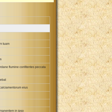
am tuam
um
Iordane flumine confitentes peccata
debat
 calciamentorum eius
 manentem in ipso