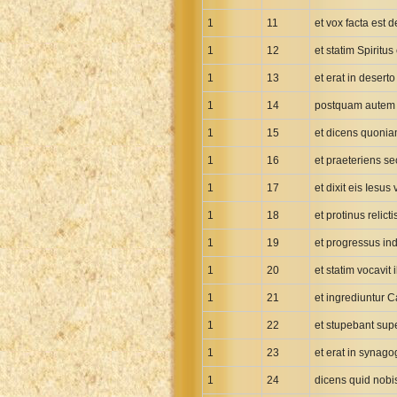
Greek NT Byzantine Majority
1
11
et vox facta est d
Greek NT Textus Receptus
1
12
et statim Spiritu
Greek NT Wescott-Hort
1
13
et erat in desert
Greek Septuagint Old Testament
1
14
postquam autem t
Hebrew Modern Bible
1
15
et dicens quonia
Hebrew OT WM Leningrad Codex
Hungarian Karoli Bible
1
16
et praeteriens s
Icelandic Bible
1
17
et dixit eis Iesu
Indonesian Bahasa Bible
1
18
et protinus relict
Indonesian Baru Bible
1
19
et progressus in
Indonesian Lama Bible
1
20
et statim vocavit
Italian Bible
1
21
et ingrediuntur 
Italian Riveduta 1927 Bible
1
22
et stupebant sup
Korean Bible
Latin Vulgate NT
1
23
et erat in synag
Latvian NT
1
24
dicens quid nobis