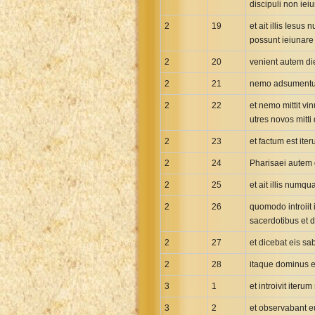
discipuli non iei
2
19
et ait illis Ies
possunt ieiunare
2
20
venient autem die
2
21
nemo adsumentum 
2
22
et nemo mittit vi
utres novos mitti
2
23
et factum est ite
2
24
Pharisaei autem d
2
25
et ait illis numq
2
26
quomodo introiit
sacerdotibus et d
2
27
et dicebat eis s
2
28
itaque dominus es
3
1
et introivit ite
3
2
et observabant eu