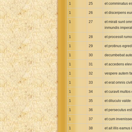
Maori Genesis Exodus Leviticus
1
25
et comminatus es
Norwegian Bible
1
26
et discerpens eu
Portuguese Bible
1
27
et mirati sunt om
Romanian Cornilescu Bible
inmundis imperat
Russian Synodal 1876 Bible
1
28
et processit rum
Russian Synodal Bible KOI8
1
29
et protinus egre
Russian Synodal Bible Win-1251
1
30
decumbebat autem 
Shuar New Testament
1
Spanish RV 1909 Bible
31
et accedens elev
Spanish Sag. Escrituras 1569
1
32
vespere autem f
Swahili New Testament
1
33
et erat omnis ci
Swedish 1917 Bible
1
34
et curavit multo
Tagalog 1905
1
35
et diluculo valde
Tagalog John and James
1
36
et persecutus est
Turkish Bible
1
37
et cum invenisse
Ukrainian 1871 NT
Ukrainian Bible
1
38
et ait illis eamus