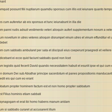
unant
us numquid possunt filii nuptiarum quamdiu sponsus cum illis est ieiunare quanto t
s cum auferetur ab eis sponsus et tunc ieiunabunt in illa die
panni rudis adsuit vestimento veteri alioquin aufert supplementum novum a veteri 
num novellum in utres veteres alioquin disrumpet vinum utres et vinum effunditur et
 debet
rum cum sabbatis ambularet per sata et discipuli eius coeperunt praegredi et vellere
icebant ei ecce quid faciunt sabbatis quod non licet
uam legistis quid fecerit David quando necessitatem habuit et esuriit ipse et qui cum 
 in domum Dei sub Abiathar principe sacerdotum et panes propositionis manducavit
edit eis qui cum eo erant
abbatum propter hominem factum est et non homo propter sabbatum
t Filius hominis etiam sabbati
rum synagogam et erat ibi homo habens manum aridam
m si sabbatis curaret ut accusarent illum