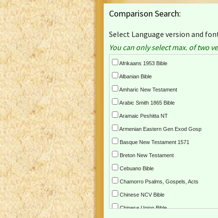
Comparison Search:
Select Language version and font
You can only select max. of two ve
Afrikaans 1953 Bible
Albanian Bible
Amharic New Testament
Arabic Smith 1865 Bible
Aramaic Peshitta NT
Armenian Eastern Gen Exod Gosp
Basque New Testament 1571
Breton New Testament
Cebuano Bible
Chamorro Psalms, Gospels, Acts
Chinese NCV Bible
Chinese Union Bible