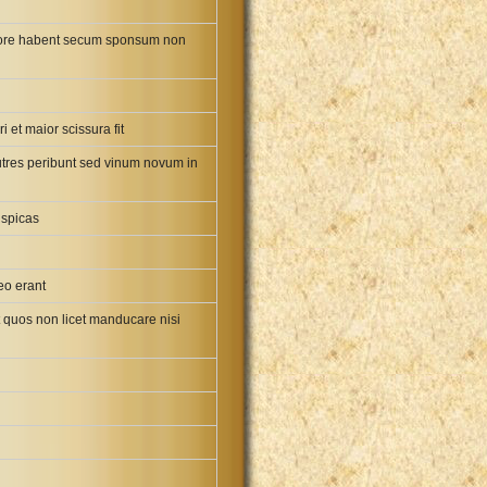
empore habent secum sponsum non
et maior scissura fit
 utres peribunt sed vinum novum in
 spicas
eo erant
 quos non licet manducare nisi