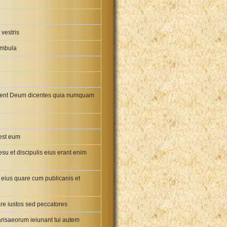
 vestris
 ambula
ficarent Deum dicentes quia numquam
 est eum
su et discipulis eius erant enim
 eius quare cum publicanis et
re iustos sed peccatores
Pharisaeorum ieiunant tui autem