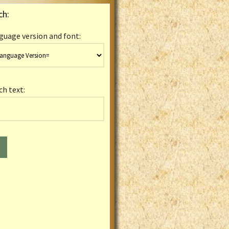
ch:
guage version and font:
ch text: