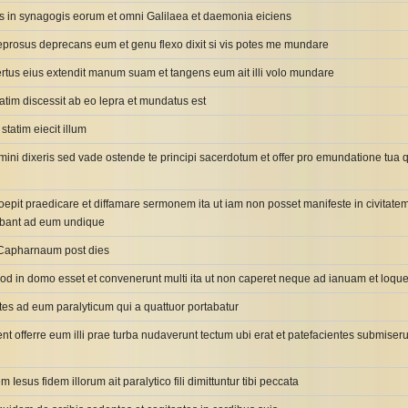
ns in synagogis eorum et omni Galilaea et daemonia eiciens
leprosus deprecans eum et genu flexo dixit si vis potes me mundare
rtus eius extendit manum suam et tangens eum ait illi volo mundare
tatim discessit ab eo lepra et mundatus est
statim eiecit illum
nemini dixeris sed vade ostende te principi sacerdotum et offer pro emundatione tua
coepit praedicare et diffamare sermonem ita ut iam non posset manifeste in civitatem i
ebant ad eum undique
t Capharnaum post dies
uod in domo esset et convenerunt multi ita ut non caperet neque ad ianuam et loqu
tes ad eum paralyticum qui a quattuor portabatur
t offerre eum illi prae turba nudaverunt tectum ubi erat et patefacientes submiser
 Iesus fidem illorum ait paralytico fili dimittuntur tibi peccata