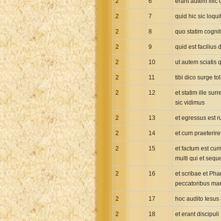
2
6
erant autem illic
2
7
quid hic sic loqu
2
8
quo statim cognito
2
9
quid est facilius
2
10
ut autem sciatis 
2
11
tibi dico surge 
2
12
et statim ille su
sic vidimus
2
13
et egressus est 
2
14
et cum praeterire
2
15
et factum est cum
multi qui et seq
2
16
et scribae et Pha
peccatoribus man
2
17
hoc audito Iesus
2
18
et erant discipul