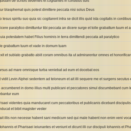
 quidam de scribis sedentes et cogitantes in cordibus suis
itur blasphemat quis potest dimittere peccata nisi solus Deus
 Iesus spiritu suo quia sic cogitarent intra se dicit illis quid ista cogitatis in cordibus
 dicere paralytico dimittuntur tibi peccata an dicere surge et tolle grabattum tuum et
quia potestatem habet Filius hominis in terra dimittendi peccata ait paralytico
tolle grabattum tuum et vade in domum tuam
rrexit et sublato grabatto abiit coram omnibus ita ut admirarentur omnes et honori
rursus ad mare omnisque turba veniebat ad eum et docebat eos
t vidit Levin Alphei sedentem ad teloneum et ait illi sequere me et surgens secutus
 accumberet in domo illius multi publicani et peccatores simul discumbebant cum Ie
uebantur eum
risaei videntes quia manducaret cum peccatoribus et publicanis dicebant discipulis
ducat et bibit magister vester
 ait illis non necesse habent sani medicum sed qui male habent non enim veni voca
i Iohannis et Pharisaei ieiunantes et veniunt et dicunt illi cur discipuli Iohannis et 