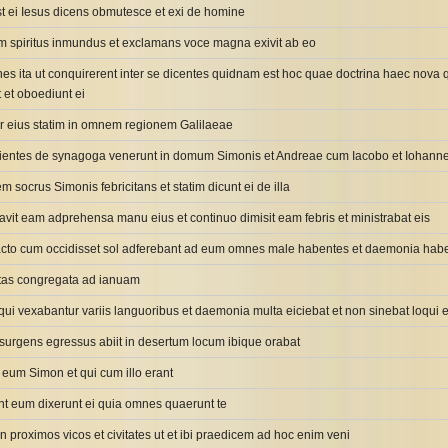
t ei Iesus dicens obmutesce et exi de homine
m spiritus inmundus et exclamans voce magna exivit ab eo
nes ita ut conquirerent inter se dicentes quidnam est hoc quae doctrina haec nova qu
 et oboediunt ei
or eius statim in omnem regionem Galilaeae
dientes de synagoga venerunt in domum Simonis et Andreae cum Iacobo et Iohann
socrus Simonis febricitans et statim dicunt ei de illa
avit eam adprehensa manu eius et continuo dimisit eam febris et ministrabat eis
acto cum occidisset sol adferebant ad eum omnes male habentes et daemonia hab
vitas congregata ad ianuam
s qui vexabantur variis languoribus et daemonia multa eiciebat et non sinebat loqu
 surgens egressus abiit in desertum locum ibique orabat
 eum Simon et qui cum illo erant
nt eum dixerunt ei quia omnes quaerunt te
 in proximos vicos et civitates ut et ibi praedicem ad hoc enim veni