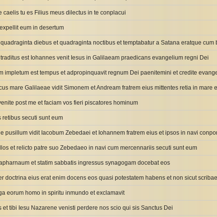
e caelis tu es Filius meus dilectus in te conplacui
s expellit eum in desertum
o quadraginta diebus et quadraginta noctibus et temptabatur a Satana eratque cum bes
raditus est Iohannes venit Iesus in Galilaeam praedicans evangelium regni Dei
m impletum est tempus et adpropinquavit regnum Dei paenitemini et credite evange
ecus mare Galilaeae vidit Simonem et Andream fratrem eius mittentes retia in mare 
s venite post me et faciam vos fieri piscatores hominum
is retibus secuti sunt eum
de pusillum vidit Iacobum Zebedaei et Iohannem fratrem eius et ipsos in navi conpo
 illos et relicto patre suo Zebedaeo in navi cum mercennariis secuti sunt eum
Capharnaum et statim sabbatis ingressus synagogam docebat eos
er doctrina eius erat enim docens eos quasi potestatem habens et non sicut scriba
oga eorum homo in spiritu inmundo et exclamavit
 et tibi Iesu Nazarene venisti perdere nos scio qui sis Sanctus Dei