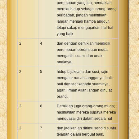
perempuan yang tua, hendaklah
mereka hidup sebagai orang-orang
beribadah, jangan memfitnah,
jangan menjadi hamba anggur,
tetapi cakap mengajarkan hal-hal
yang baik
2
4
dan dengan demikian mendidik
perempuan-perempuan muda
mengasihi suami dan anak-
anaknya,
2
5
hidup bijaksana dan suci, rajin
mengatur rumah tangganya, baik
hati dan taat kepada suaminya,
agar Firman Allah jangan dihujat
orang.
2
6
Demikian juga orang-orang muda;
nasihatilah mereka supaya mereka
menguasai diri dalam segala hal
2
7
dan jadikanlah dirimu sendiri suatu
teladan dalam berbuat baik.