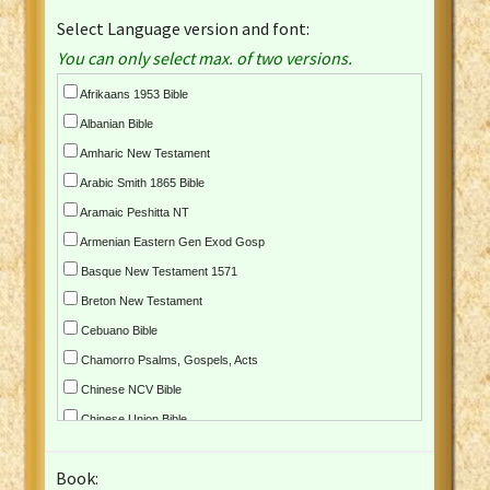
Select Language version and font:
You can only select max. of two versions.
Afrikaans 1953 Bible
Albanian Bible
Amharic New Testament
Arabic Smith 1865 Bible
Aramaic Peshitta NT
Armenian Eastern Gen Exod Gosp
Basque New Testament 1571
Breton New Testament
Cebuano Bible
Chamorro Psalms, Gospels, Acts
Chinese NCV Bible
Chinese Union Bible
Croatian Bible
Book:
Czech Kralicka Bible