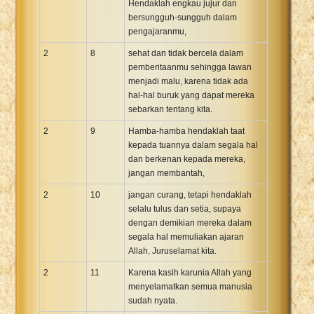
Hendaklah engkau jujur dan
bersungguh-sungguh dalam
pengajaranmu,
2
8
sehat dan tidak bercela dalam
pemberitaanmu sehingga lawan
menjadi malu, karena tidak ada
hal-hal buruk yang dapat mereka
sebarkan tentang kita.
2
9
Hamba-hamba hendaklah taat
kepada tuannya dalam segala hal
dan berkenan kepada mereka,
jangan membantah,
2
10
jangan curang, tetapi hendaklah
selalu tulus dan setia, supaya
dengan demikian mereka dalam
segala hal memuliakan ajaran
Allah, Juruselamat kita.
2
11
Karena kasih karunia Allah yang
menyelamatkan semua manusia
sudah nyata.