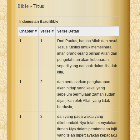
Portuguese Bible
Bible
» Titus
Romanian Cornilescu Bible
Russian Synodal 1876 Bible
Indonesian Baru Bible
Russian Synodal Bible KOI8
Chapter #
Verse #
Verse Detail
Russian Synodal Bible Win-1251
1
1
Dari Paulus, hamba Allah dan rasul
Shuar New Testament
Yesus Kristus untuk memelihara
iman orang-orang pilihan Allah dan
Spanish RV 1909 Bible
pengetahuan akan kebenaran
Spanish Sag. Escrituras 1569
seperti yang nampak dalam ibadah
Swahili New Testament
kita,
Swedish 1917 Bible
1
2
dan berdasarkan pengharapan
Tagalog 1905
akan hidup yang kekal yang
sebelum permulaan zaman sudah
Tagalog John and James
dijanjikan oleh Allah yang tidak
Turkish Bible
berdusta,
Ukrainian 1871 NT
1
3
dan yang pada waktu yang
Ukrainian Bible
dikehendaki-Nya telah menyatakan
firman-Nya dalam pemberitaan Injil
Uma New Testament
yang telah dipercayakan kepadaku
Vietnamese 1934 Bible