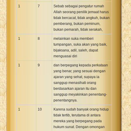
1
7
Sebab sebagai pengatur rumah
Allah seorang penilik jemaat harus
tidak bercacat, tidak angkuh, bukan
pemberang, bukan peminum,
bukan pemarah, tidak serakah,
1
8
melainkan suka memberi
tumpangan, suka akan yang baik,
bijaksana, adil, saleh, dapat
menguasai diri
1
9
dan berpegang kepada perkataan
yang benar, yang sesuai dengan
ajaran yang sehat, supaya ia
sanggup menasihati orang
berdasarkan ajaran itu dan
sanggup meyakinkan penentang-
penentangnya.
1
10
Karena sudah banyak orang hidup
tidak tertib, terutama di antara
mereka yang berpegang pada
hukum sunat. Dengan omongan