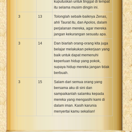
kuputuskan untuk tinggal di tempat
itu selama musim dingin ini.
3
13
Tolonglah sebaik-baiknya Zenas,
ahli Taurat itu, dan Apolos, dalam
perjalanan mereka, agar mereka
jangan kekurangan sesuatu apa.
3
14
Dan biarlah orang-orang kita juga
belajar melakukan pekerjaan yang
baik untuk dapat memenuhi
keperluan hidup yang pokok,
supaya hidup mereka jangan tidak
berbuah.
3
15
Salam dari semua orang yang
bersama aku di sini dan
sampaikanlah salamku kepada
mereka yang mengasihi kami di
dalam iman. Kasih karunia
menyertai kamu sekalian!