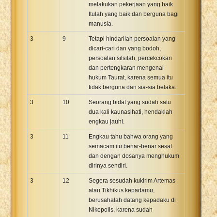
melakukan pekerjaan yang baik.
Itulah yang baik dan berguna bagi
manusia.
3
9
Tetapi hindarilah persoalan yang
dicari-cari dan yang bodoh,
persoalan silsilah, percekcokan
dan pertengkaran mengenai
hukum Taurat, karena semua itu
tidak berguna dan sia-sia belaka.
3
10
Seorang bidat yang sudah satu
dua kali kaunasihati, hendaklah
engkau jauhi.
3
11
Engkau tahu bahwa orang yang
semacam itu benar-benar sesat
dan dengan dosanya menghukum
dirinya sendiri.
3
12
Segera sesudah kukirim Artemas
atau Tikhikus kepadamu,
berusahalah datang kepadaku di
Nikopolis, karena sudah