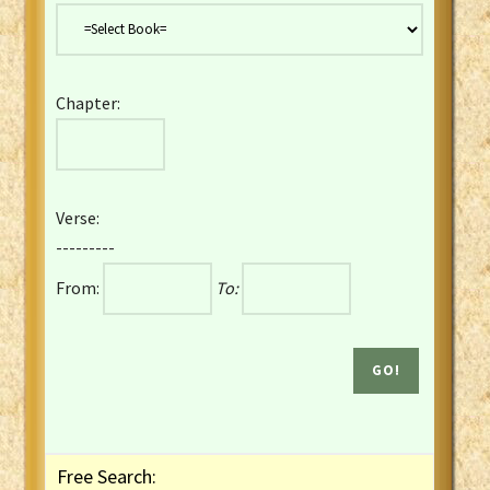
Danish Bible
Dutch Staten Vertaling Bible
Eng. KJV&Book of Mormon
Chapter:
English YLT 1898 Bible
Estonian Genesis New Testament
Finnish 1776 Bible
Finnish 1938 Bible
Verse:
French Darby Bible
---------
French Louis Segond Bible
From:
To:
Gaelic (Manx) Selections
Gaelic (Scottish) Mark
Georgian Gospels Acts James
German Luther 1912 Bible
Gothic NT AmbrosianusA Partial
Greek Modern Bible
Greek NT Byzantine Majority
Free Search:
Greek NT Textus Receptus