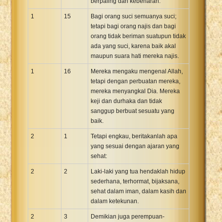
berpaling dari kebenaran.
1
15
Bagi orang suci semuanya suci;
tetapi bagi orang najis dan bagi
orang tidak beriman suatupun tidak
ada yang suci, karena baik akal
maupun suara hati mereka najis.
1
16
Mereka mengaku mengenal Allah,
tetapi dengan perbuatan mereka,
mereka menyangkal Dia. Mereka
keji dan durhaka dan tidak
sanggup berbuat sesuatu yang
baik.
2
1
Tetapi engkau, beritakanlah apa
yang sesuai dengan ajaran yang
sehat:
2
2
Laki-laki yang tua hendaklah hidup
sederhana, terhormat, bijaksana,
sehat dalam iman, dalam kasih dan
dalam ketekunan.
2
3
Demikian juga perempuan-