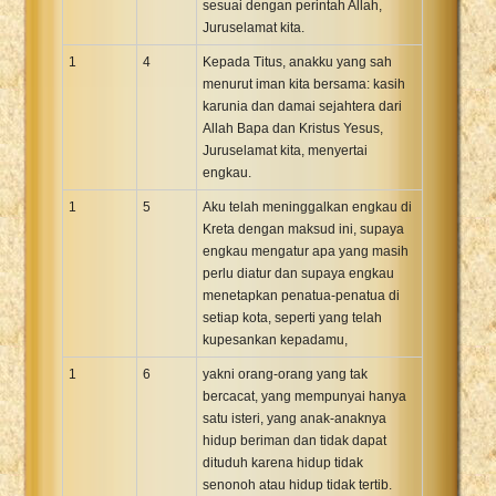
sesuai dengan perintah Allah,
Xhosa Bible
Juruselamat kita.
1
4
Kepada Titus, anakku yang sah
menurut iman kita bersama: kasih
karunia dan damai sejahtera dari
Allah Bapa dan Kristus Yesus,
Juruselamat kita, menyertai
engkau.
1
5
Aku telah meninggalkan engkau di
Kreta dengan maksud ini, supaya
engkau mengatur apa yang masih
perlu diatur dan supaya engkau
menetapkan penatua-penatua di
setiap kota, seperti yang telah
kupesankan kepadamu,
1
6
yakni orang-orang yang tak
bercacat, yang mempunyai hanya
satu isteri, yang anak-anaknya
hidup beriman dan tidak dapat
dituduh karena hidup tidak
senonoh atau hidup tidak tertib.