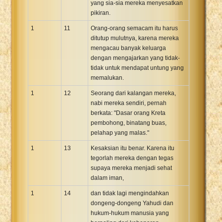
yang sia-sia mereka menyesatkan
pikiran.
1
11
Orang-orang semacam itu harus
ditutup mulutnya, karena mereka
mengacau banyak keluarga
dengan mengajarkan yang tidak-
tidak untuk mendapat untung yang
memalukan.
1
12
Seorang dari kalangan mereka,
nabi mereka sendiri, pernah
berkata: "Dasar orang Kreta
pembohong, binatang buas,
pelahap yang malas."
1
13
Kesaksian itu benar. Karena itu
tegorlah mereka dengan tegas
supaya mereka menjadi sehat
dalam iman,
1
14
dan tidak lagi mengindahkan
dongeng-dongeng Yahudi dan
hukum-hukum manusia yang