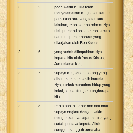
3
5
pada waktu itu Dia telah
menyelamatkan kita, bukan karena
perbuatan baik yang telah kita
lakukan, tetapi karena rahmat-Nya
oleh permandian kelahiran kembali
dan oleh pembaharuan yang
dikerjakan oleh Roh Kudus,
3
6
yang sudah dilimpahkan-Nya
kepada kita oleh Yesus Kristus,
Juruselamat kita,
3
7
supaya kita, sebagai orang yang
dibenarkan oleh kasih karunia-
Nya, berhak menerima hidup yang
kekal, sesuai dengan pengharapan
kita.
3
8
Perkataan ini benar dan aku mau
supaya engkau dengan yakin
menguatkannya, agar mereka yang
sudah percaya kepada Allah
sungguh-sungguh berusaha