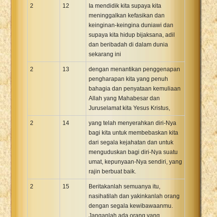
2
12
Ia mendidik kita supaya kita
meninggalkan kefasikan dan
keinginan-keingina duniawi dan
supaya kita hidup bijaksana, adil
dan beribadah di dalam dunia
sekarang ini
2
13
dengan menantikan penggenapan
pengharapan kita yang penuh
bahagia dan penyataan kemuliaan
Allah yang Mahabesar dan
Juruselamat kita Yesus Kristus,
2
14
yang telah menyerahkan diri-Nya
bagi kita untuk membebaskan kita
dari segala kejahatan dan untuk
menguduskan bagi diri-Nya suatu
umat, kepunyaan-Nya sendiri, yang
rajin berbuat baik.
2
15
Beritakanlah semuanya itu,
nasihatilah dan yakinkanlah orang
dengan segala kewibawaanmu.
Janganlah ada orang yang