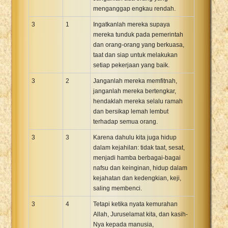
menganggap engkau rendah.
3
1
Ingatkanlah mereka supaya
mereka tunduk pada pemerintah
dan orang-orang yang berkuasa,
taat dan siap untuk melakukan
setiap pekerjaan yang baik.
3
2
Janganlah mereka memfitnah,
janganlah mereka bertengkar,
hendaklah mereka selalu ramah
dan bersikap lemah lembut
terhadap semua orang.
3
3
Karena dahulu kita juga hidup
dalam kejahilan: tidak taat, sesat,
menjadi hamba berbagai-bagai
nafsu dan keinginan, hidup dalam
kejahatan dan kedengkian, keji,
saling membenci.
3
4
Tetapi ketika nyata kemurahan
Allah, Juruselamat kita, dan kasih-
Nya kepada manusia,