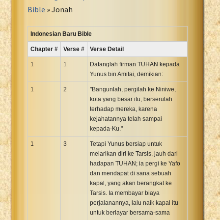
Portuguese Bible
Bible
» Jonah
Romanian Cornilescu Bible
Russian Synodal 1876 Bible
Indonesian Baru Bible
Russian Synodal Bible KOI8
Chapter #
Verse #
Verse Detail
Russian Synodal Bible Win-1251
1
1
Datanglah firman TUHAN kepada
Shuar New Testament
Yunus bin Amitai, demikian:
Spanish RV 1909 Bible
1
2
"Bangunlah, pergilah ke Niniwe,
Spanish Sag. Escrituras 1569
kota yang besar itu, berserulah
terhadap mereka, karena
Swahili New Testament
kejahatannya telah sampai
Swedish 1917 Bible
kepada-Ku."
Tagalog 1905
1
3
Tetapi Yunus bersiap untuk
Tagalog John and James
melarikan diri ke Tarsis, jauh dari
hadapan TUHAN; ia pergi ke Yafo
Turkish Bible
dan mendapat di sana sebuah
Ukrainian 1871 NT
kapal, yang akan berangkat ke
Ukrainian Bible
Tarsis. Ia membayar biaya
perjalanannya, lalu naik kapal itu
Uma New Testament
untuk berlayar bersama-sama
Vietnamese 1934 Bible