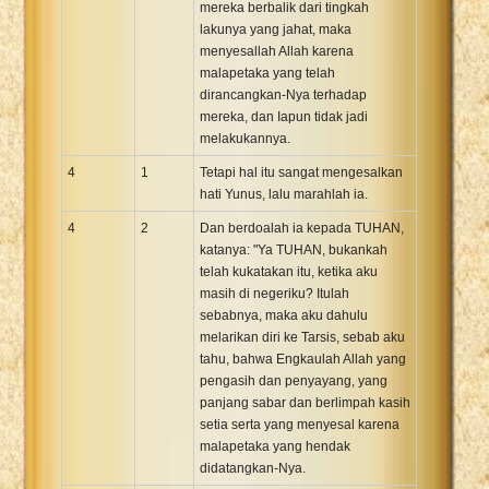
mereka berbalik dari tingkah
lakunya yang jahat, maka
menyesallah Allah karena
malapetaka yang telah
dirancangkan-Nya terhadap
mereka, dan Iapun tidak jadi
melakukannya.
4
1
Tetapi hal itu sangat mengesalkan
hati Yunus, lalu marahlah ia.
4
2
Dan berdoalah ia kepada TUHAN,
katanya: "Ya TUHAN, bukankah
telah kukatakan itu, ketika aku
masih di negeriku? Itulah
sebabnya, maka aku dahulu
melarikan diri ke Tarsis, sebab aku
tahu, bahwa Engkaulah Allah yang
pengasih dan penyayang, yang
panjang sabar dan berlimpah kasih
setia serta yang menyesal karena
malapetaka yang hendak
didatangkan-Nya.