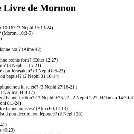
le Livre de Mormon
ean 10:16? (3 Nephi 15:13-24)
 (Moroni 10:3-5)
)
rdonne nou? (Alma 42)
ne points forts? (Ether 12:27)
hem? (3 Nephi 1:15-21)
ié dan Jérusalem? (3 Nephi 8:5-23)
nou baptisé? (2 Nephi 31:10-14)
plique nou ki sa été? (3 Nephi 27:16-21 )
4-14, Alma 34:8-17)
zot banne l'action? ( 2 Nephi 9:25-27 , 2 Nephi 2:27, Hélaman 14:30-3
roni 8:1-24)
ntre banne injustes? (Alma 60:12-13)
st ti pou décrire nou lépoque? (2 Nephi 28)
-41)
a 40:23)