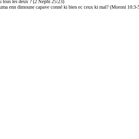
u tous les deux ? (2 Nephi 25:23)
couma enn dimoune capave conné ki bien ec ceux ki mal? (Moroni 10:3-