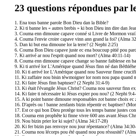
23 questions répondues par 
1. Ena tous banne parole Bon Dieu dan la Bible?
2. Ki ti banne les « autres brebis » ki bon Dieu inn dire dan J
3. Couma enn dimoune capave conné si Livre de Mormon vrai?
4. Couma l'envie croire capave vinn ann grand la foi? (Alma 32
5. Dan ki but ena dimoune lor la terre? (2 Nephi 2:25)
6. Couma Bon Dieu capave juste ec ena boucoup pitié pou pa
7. Ki arrivé ar nou l'esprit quand nou mort? (Alma 40:11-14)
8. Couma enn dimoune capave change so banne faiblesse en ban
9. Ki ti arrivé lor L'Amérique quand Jésus finn né dan Béthlé
10. Ki ti arrivé lor L'Amérique quand nou Sauveur finne crucif
11. Ki zaffaire nou bisin téwmoigner lor nom nou papa quand 
12. Ki faire Jésus finn baptuser? (2 Nephi 31:4-9)
13. Ki était l'évangile Jésus Christ? Couma nou sauveur finn ex
14. Ki faire ti nécessaire ki Jésus expier pou nou? (2 Nephi 9:
15. A ki point banne dimoune responsables zot banne choix ec 
16. D'après ou ! banne zenfants bizin répentir ec baptiser? (Mo
17. Est ce qui bon Dieu protège tous les temps banne justes co
18. Couma enn prophête ki finne vivre 600 ans avant Jésus Chri
19. Nou bizin prier lor ki sujet? (Alma 34:17-28)
20. Ki fer bizin pas renvoye nou jour répentance? (Alma 34:30
21. Couma nou lécorps pou été quand nou pou réssusité? (Alm