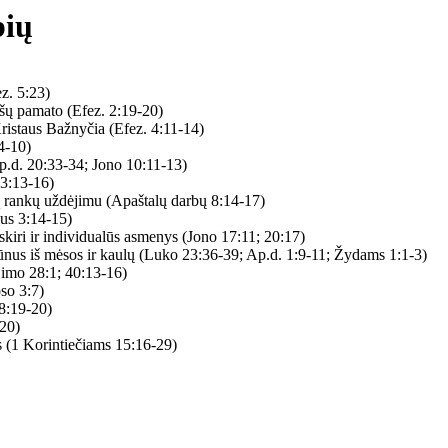
bių
ez. 5:23)
našų pamato (Efez. 2:19-20)
 Kristaus Bažnyčia (Efez. 4:11-14)
4-10)
Ap.d. 20:33-34; Jono 10:11-13)
 3:13-16)
ną rankų uždėjimu (Apaštalų darbų 8:14-17)
aus 3:14-15)
tskiri ir individualūs asmenys (Jono 17:11; 20:17)
 kūnus iš mėsos ir kaulų (Luko 23:36-39; Ap.d. 1:9-11; Žydams 1:1-3)
ėjimo 28:1; 40:13-16)
oso 3:7)
28:19-20)
-20)
us (1 Korintiečiams 15:16-29)