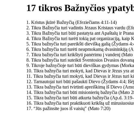
17 tikros Bažnyčios ypaty
1. Kristus įkūrė Bažnyčią (Efeziečiams 4:11-14)
2. Tikra Bažnyčia turi vadintis Jėzaus Kristaus vardu (Ef
3. Tikra Bažnyčia turi būti pastatyta ant Apaštalų ir Pra
4. Tikra Bažnyčia turi turėti tokią pat organizaciją, kaip
5. Tikra bažnyčia turi pareikšti dievišką galią (Žydams 4:
6. Tikra bažnyčia turi turėti neapmokamą dvasininkiją (
7. Tikra bažnyčia turi krikštyti panėrimu į vandenį (Mato
8. Tikra bažnyčia turi suteikti Šventosios Dvasios dova
9. Tikroje bažnyčioje turi būti dieviškas gydymas (Mork
10. Tikra bažnyčia turi mokyti, kad Dievas ir Jėzus yra a
11. Tikra bažnyčia turi mokyti, kad Dievas ir Jėzus turi
12. Tarnautojai turi būti pašaukti Dievo (Žydams 4:4; Iš
13. Tikra bažnyčia turi tvirtinti apreiškimą iš Dievo (Am
14. Tikra bažnyčia turi būti misionierių bažnyčia (Mato 
15. Tikra bažnyčia turi būti atkurta bažnyčia (Ap.d. 3:19
16. Tikra bažnyčia turi praktikuoti krikštą už mirusiuosi
17. “Jūs pažinsite juos iš vaisių" (Mato 7:20)