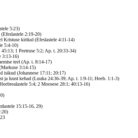
tele 5:23)
 (Efeslastele 2:19-20)
l Kristuse kirikul (Efeslastele 4:11-14)
le 5:4-10)
a 45:13; 1 Peetruse 5:2; Ap. t. 20:33-34)
e 3:13-16)
mise teel (Ap. t. 8:14-17)
 (Markuse 3:14-15)
ad isikud (Johannese 17:11; 20:17)
ast ja luust kehad (Luuka 24:36-39; Ap. t. 1:9-11; Heeb. 1:1-3)
Heebrealastele 5:4; 2 Moosese 28:1; 40:13-16)
20)
ntlastele 15:15-16, 29)
7:20)
823