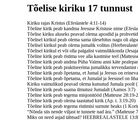
Tõelise kiriku 17 tunnust
Kiriku rajas Kristus (Efeslastele 4:11-14)
Tõeline kirik peab kandma Jeesuse Kristuse nime (Efeslas
Tõelise kiriku aluseks peavad olema apostlid ja prohvetid
Tõelisel kirikul peab olema sama ülesehitus nagu oli algse
Tõelisel kirikul peab olema jumalik volitus (Heebrealaste
Tõelisel kirikul ei või olla palgalist vaimulikkonda (Jesaj
Tõeline kirik peab ristima vee alla kastmise teel (Matteus
Tõeline kirik peab andma Püha Vaimu anni käte pealepane
Tõeline kirik peab praktiseerima jumalikku tervendamist
Tõeline kirik peab õpetama, et Jumal ja Jeesus on erinev
Tõeline kirik peab õpetama, et Jumalal ja Jeesusel on lih
Kiriku vaimulikud peavad olema kutsutud Jumala poolt (
Tõeline kirik peab saama ilmutusi Jumalalt (Aamos 3:7)
Tõeline kirik peab tegema misjonitööd (Matteuse 28:19-
Tõeline kirik peab olema taastatud kirik (Ap. t. 3:19-20)
Tõeline kirik peab tegema ristimisi surnute heaks (1 Kori
“Nõnda siis nende viljast te tunnete nad ära.” (Matteuse 
Miks on need asjad tähtsad? HEEBREALASTELE 13: