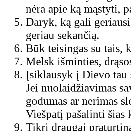
nėra apie ką mąstyti, p
Daryk, ką gali geriausi
geriau sekančią.
Būk teisingas su tais, k
Melsk išminties, drąsos
Įsiklausyk į Dievo tau
Jei nuolaidžiavimas s
godumas ar nerimas
sl
Viešpatį pašalinti šias k
Tikri draugai praturtin