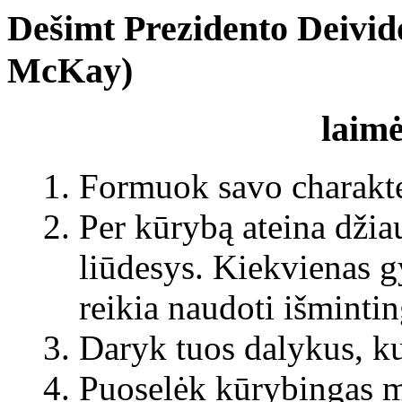
Dešimt Prezidento
Deivid
McKay)
laimė
Formuok
savo charakt
P
er kūrybą
ateina d
žia
liūdesys
. Kiekvienas g
reikia naudoti išmintin
Daryk tuos dalykus, ku
Puoselėk kūrybingas mi