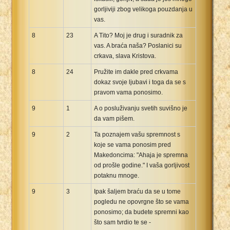
gorljiviji zbog velikoga pouzdanja u
vas.
8
23
A Tito? Moj je drug i suradnik za
vas. A braća naša? Poslanici su
crkava, slava Kristova.
8
24
Pružite im dakle pred crkvama
dokaz svoje ljubavi i toga da se s
pravom vama ponosimo.
9
1
A o posluživanju svetih suvišno je
da vam pišem.
9
2
Ta poznajem vašu spremnost s
koje se vama ponosim pred
Makedoncima: "Ahaja je spremna
od prošle godine." I vaša gorljivost
potaknu mnoge.
9
3
Ipak šaljem braću da se u tome
pogledu ne opovrgne što se vama
ponosimo; da budete spremni kao
što sam tvrdio te se -