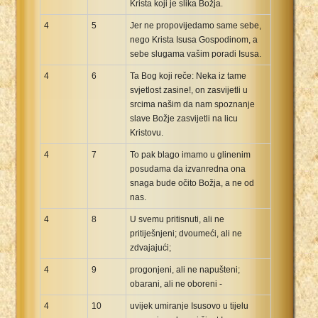
Krista koji je slika Božja.
4
5
Jer ne propovijedamo same sebe,
nego Krista Isusa Gospodinom, a
sebe slugama vašim poradi Isusa.
4
6
Ta Bog koji reče: Neka iz tame
svjetlost zasine!, on zasvijetli u
srcima našim da nam spoznanje
slave Božje zasvijetli na licu
Kristovu.
4
7
To pak blago imamo u glinenim
posudama da izvanredna ona
snaga bude očito Božja, a ne od
nas.
4
8
U svemu pritisnuti, ali ne
pritiješnjeni; dvoumeći, ali ne
zdvajajući;
4
9
progonjeni, ali ne napušteni;
obarani, ali ne oboreni -
4
10
uvijek umiranje Isusovo u tijelu