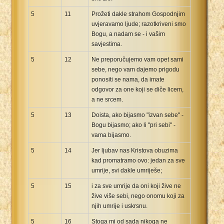
5
11
Prožeti dakle strahom Gospodnjim
uvjeravamo ljude; razotkriveni smo
Bogu, a nadam se - i vašim
savjestima.
5
12
Ne preporučujemo vam opet sami
sebe, nego vam dajemo prigodu
ponositi se nama, da imate
odgovor za one koji se diče licem,
a ne srcem.
5
13
Doista, ako bijasmo "izvan sebe" -
Bogu bijasmo; ako li "pri sebi" -
vama bijasmo.
5
14
Jer ljubav nas Kristova obuzima
kad promatramo ovo: jedan za sve
umrije, svi dakle umriješe;
5
15
i za sve umrije da oni koji žive ne
žive više sebi, nego onomu koji za
njih umrije i uskrsnu.
5
16
Stoga mi od sada nikoga ne