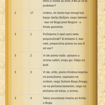
miris iz života za život. A tko je za to
podoban?
2
17
Uistinu, mi nismo kao mnogi koji
trguju riječju Božjom, nego iskreno
- kao od Boga pred Bogom - u
Kristu govorimo.
3
1
Počinjemo li opet sami sebe
preporučivati? Ili trebamo li, kao
neki, preporučna pisma na vas ili
od vas?
3
2
Vi ste pismo naše, upisano u
srcima vašim; znaju ga i čitaju svi
ljudi.
3
3
Vi ste, očito, pismo Kristovo kojemu
mi poslužismo, napisano ne
crnilom, nego Duhom Boga živoga;
ne na pločama kamenim, nego na
pločama od mesa, u srcima.
3
4
Takvo pouzdanje imamo po Kristu
u Boga.