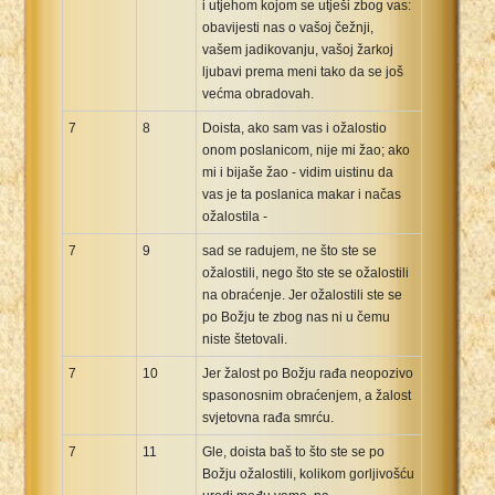
i utjehom kojom se utješi zbog vas:
obavijesti nas o vašoj čežnji,
vašem jadikovanju, vašoj žarkoj
ljubavi prema meni tako da se još
većma obradovah.
7
8
Doista, ako sam vas i ožalostio
onom poslanicom, nije mi žao; ako
mi i bijaše žao - vidim uistinu da
vas je ta poslanica makar i načas
ožalostila -
7
9
sad se radujem, ne što ste se
ožalostili, nego što ste se ožalostili
na obraćenje. Jer ožalostili ste se
po Božju te zbog nas ni u čemu
niste štetovali.
7
10
Jer žalost po Božju rađa neopozivo
spasonosnim obraćenjem, a žalost
svjetovna rađa smrću.
7
11
Gle, doista baš to što ste se po
Božju ožalostili, kolikom gorljivošću