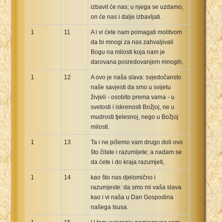
izbavit će nas; u njega se uzdamo,
on će nas i dalje izbavljati.
1
11
A i vi ćete nam pomagati molitvom
da bi mnogi za nas zahvaljivali
Bogu na milosti koja nam je
darovana posredovanjem mnogih.
1
12
A ovo je naša slava: svjedočansto
naše savjesti da smo u svijetu
živjeli - osobito prema vama - u
svetosti i iskrenosti Božjoj, ne u
mudrosti tjelesnoj, nego u Božjoj
milosti.
1
13
Ta i ne pišemo vam drugo doli ovo
što čitate i razumijete; a nadam se
da ćete i do kraja razumjeti,
1
14
kao što nas djelomično i
razumjeste: da smo mi vaša slava
kao i vi naša u Dan Gospodina
našega Isusa.