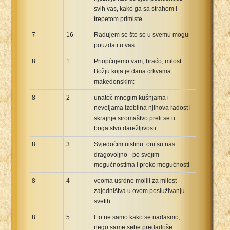
svih vas, kako ga sa strahom i
trepetom primiste.
7
16
Radujem se što se u svemu mogu
pouzdati u vas.
8
1
Priopćujemo vam, braćo, milost
Božju koja je dana crkvama
makedonskim:
8
2
unatoč mnogim kušnjama i
nevoljama izobilna njihova radost i
skrajnje siromaštvo preli se u
bogatstvo darežljivosti.
8
3
Svjedočim uistinu: oni su nas
dragovoljno - po svojim
mogućnostima i preko mogućnosti -
8
4
veoma usrdno molili za milost
zajedništva u ovom posluživanju
svetih.
8
5
I to ne samo kako se nadasmo,
nego same sebe predadoše