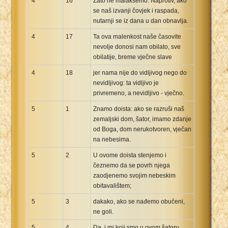
4
16
Zato ne malakšemo. Naprotiv, ako
se naš izvanji čovjek i raspada,
nutarnji se iz dana u dan obnavlja.
4
17
Ta ova malenkost naše časovite
nevolje donosi nam obilato, sve
obilatije, breme vječne slave
4
18
jer nama nije do vidljivog nego do
nevidljivog: ta vidljivo je
privremeno, a nevidljivo - vječno.
5
1
Znamo doista: ako se razruši naš
zemaljski dom, šator, imamo zdanje
od Boga, dom nerukotvoren, vječan
na nebesima.
5
2
U ovome doista stenjemo i
čeznemo da se povrh njega
zaodjenemo svojim nebeskim
obitavalištem;
5
3
dakako, ako se nađemo obučeni,
ne goli.
5
4
Da, i mi koji smo u ovom šatoru,