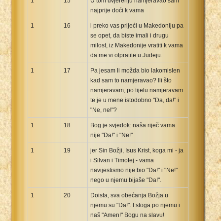
1
15
U tom uvjerenju namjeravao sam
najprije doći k vama
1
16
i preko vas prijeći u Makedoniju pa
se opet, da biste imali i drugu
milost, iz Makedonije vratiti k vama
da me vi otpratite u Judeju.
1
17
Pa jesam li možda bio lakomislen
kad sam to namjeravao? Ili što
namjeravam, po tijelu namjeravam
te je u mene istodobno "Da, da!" i
"Ne, ne!"?
1
18
Bog je svjedok: naša riječ vama
nije "Da!" i "Ne!"
1
19
jer Sin Božji, Isus Krist, koga mi - ja
i Silvan i Timotej - vama
navijestismo nije bio "Da!" i "Ne!"
nego u njemu bijaše "Da!".
1
20
Doista, sva obećanja Božja u
njemu su "Da!". I stoga po njemu i
naš "Amen!" Bogu na slavu!