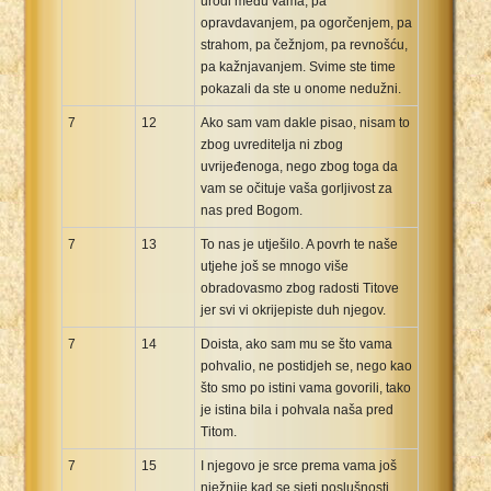
urodi među vama, pa
opravdavanjem, pa ogorčenjem, pa
strahom, pa čežnjom, pa revnošću,
pa kažnjavanjem. Svime ste time
pokazali da ste u onome nedužni.
7
12
Ako sam vam dakle pisao, nisam to
zbog uvreditelja ni zbog
uvrijeđenoga, nego zbog toga da
vam se očituje vaša gorljivost za
nas pred Bogom.
7
13
To nas je utješilo. A povrh te naše
utjehe još se mnogo više
obradovasmo zbog radosti Titove
jer svi vi okrijepiste duh njegov.
7
14
Doista, ako sam mu se što vama
pohvalio, ne postidjeh se, nego kao
što smo po istini vama govorili, tako
je istina bila i pohvala naša pred
Titom.
7
15
I njegovo je srce prema vama još
nježnije kad se sjeti poslušnosti