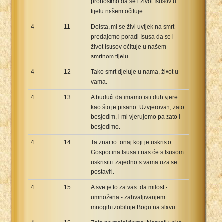
pronosimo da se i život Isusov u
tijelu našem očituje.
4
11
Doista, mi se živi uvijek na smrt
predajemo poradi Isusa da se i
život Isusov očituje u našem
smrtnom tijelu.
4
12
Tako smrt djeluje u nama, život u
vama.
4
13
A budući da imamo isti duh vjere
kao što je pisano: Uzvjerovah, zato
besjedim, i mi vjerujemo pa zato i
besjedimo.
4
14
Ta znamo: onaj koji je uskrisio
Gospodina Isusa i nas će s Isusom
uskrisiti i zajedno s vama uza se
postaviti.
4
15
A sve je to za vas: da milost -
umnožena - zahvaljivanjem
mnogih izobiluje Bogu na slavu.