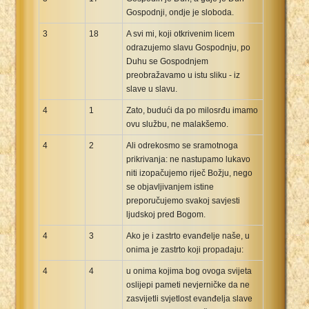
Gospodnji, ondje je sloboda.
3
18
A svi mi, koji otkrivenim licem
odrazujemo slavu Gospodnju, po
Duhu se Gospodnjem
preobražavamo u istu sliku - iz
slave u slavu.
4
1
Zato, budući da po milosrđu imamo
ovu službu, ne malakšemo.
4
2
Ali odrekosmo se sramotnoga
prikrivanja: ne nastupamo lukavo
niti izopačujemo riječ Božju, nego
se objavljivanjem istine
preporučujemo svakoj savjesti
ljudskoj pred Bogom.
4
3
Ako je i zastrto evanđelje naše, u
onima je zastrto koji propadaju:
4
4
u onima kojima bog ovoga svijeta
oslijepi pameti nevjerničke da ne
zasvijetli svjetlost evanđelja slave