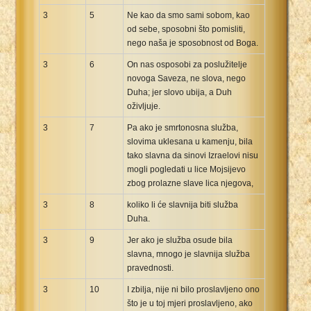
3
5
Ne kao da smo sami sobom, kao
od sebe, sposobni što pomisliti,
nego naša je sposobnost od Boga.
3
6
On nas osposobi za poslužitelje
novoga Saveza, ne slova, nego
Duha; jer slovo ubija, a Duh
oživljuje.
3
7
Pa ako je smrtonosna služba,
slovima uklesana u kamenju, bila
tako slavna da sinovi Izraelovi nisu
mogli pogledati u lice Mojsijevo
zbog prolazne slave lica njegova,
3
8
koliko li će slavnija biti služba
Duha.
3
9
Jer ako je služba osude bila
slavna, mnogo je slavnija služba
pravednosti.
3
10
I zbilja, nije ni bilo proslavljeno ono
što je u toj mjeri proslavljeno, ako