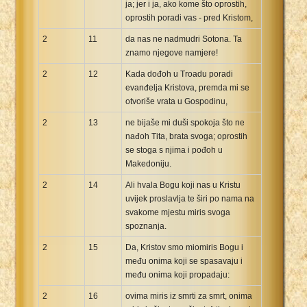
ja; jer i ja, ako kome što oprostih,
oprostih poradi vas - pred Kristom,
2
11
da nas ne nadmudri Sotona. Ta
znamo njegove namjere!
2
12
Kada dođoh u Troadu poradi
evanđelja Kristova, premda mi se
otvoriše vrata u Gospodinu,
2
13
ne bijaše mi duši spokoja što ne
nađoh Tita, brata svoga; oprostih
se stoga s njima i pođoh u
Makedoniju.
2
14
Ali hvala Bogu koji nas u Kristu
uvijek proslavlja te širi po nama na
svakome mjestu miris svoga
spoznanja.
2
15
Da, Kristov smo miomiris Bogu i
među onima koji se spasavaju i
među onima koji propadaju:
2
16
ovima miris iz smrti za smrt, onima