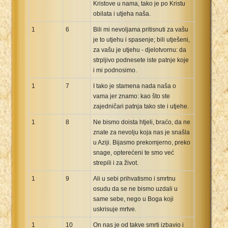
Kristove u nama, tako je po Kristu
Xhosa Bible
obilata i utjeha naša.
1
6
Bili mi nevoljama pritisnuti za vašu
je to utjehu i spasenje; bili utješeni,
za vašu je utjehu - djelotvornu: da
strpljivo podnesete iste patnje koje
i mi podnosimo.
1
7
I tako je stamena nada naša o
vama jer znamo: kao što ste
zajedničari patnja tako ste i utjehe.
1
8
Ne bismo doista htjeli, braćo, da ne
znate za nevolju koja nas je snašla
u Aziji. Bijasmo prekomjerno, preko
snage, opterećeni te smo već
strepili i za život.
1
9
Ali u sebi prihvatismo i smrtnu
osudu da se ne bismo uzdali u
same sebe, nego u Boga koji
uskrisuje mrtve.
1
10
On nas je od takve smrti izbavio i