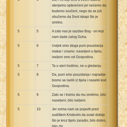
stenjemo opterećeni jer nećemo da
budemo svučeni, nego da se još
obučemo da život iskapi što je
smrtno.
5
5
A zato nas je sazdao Bog - on koji
nam dade zalog Duha.
5
6
Uvijek smo stoga puni pouzdanja
makar i znamo: naseljeni u tijelu,
iseljeni smo od Gospodina.
5
7
Ta u vjeri hodimo, ne u gledanju.
5
8
Da, puni smo pouzdanja i najradije
bismo se iselili iz tijela i naselili kod
Gospodina.
5
9
Zato se i trsimo da mu omilimo, bilo
naseljeni, bilo iseljeni.
5
10
Jer svima nam se pojaviti pred
sudištem Kristovim da svaki dobije
što je kroz tijelo zaradio, bilo dobro,
bilo zlo.