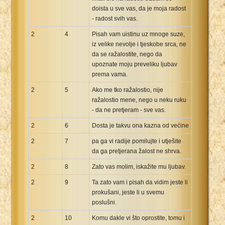
doista u sve vas, da je moja radost
- radost svih vas.
2
4
Pisah vam uistinu uz mnoge suze,
iz velike nevolje i tjeskobe srca, ne
da se ražalostite, nego da
upoznate moju preveliku ljubav
prema vama.
2
5
Ako me tko ražalostio, nije
ražalostio mene, nego u neku ruku
- da ne pretjeram - sve vas.
2
6
Dosta je takvu ona kazna od većine
2
7
pa ga vi radije pomilujte i utješite
da ga pretjerana žalost ne shrva.
2
8
Zato vas molim, iskažite mu ljubav.
2
9
Ta zato vam i pisah da vidim jeste li
prokušani, jeste li u svemu
poslušni.
2
10
Komu dakle vi što oprostite, tomu i