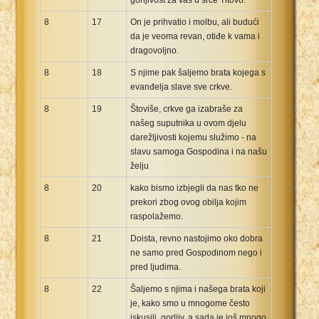
8
17
On je prihvatio i molbu, ali budući
da je veoma revan, otiđe k vama i
dragovoljno.
8
18
S njime pak šaljemo brata kojega s
evanđelja slave sve crkve.
8
19
Štoviše, crkve ga izabraše za
našeg suputnika u ovom djelu
darežljivosti kojemu služimo - na
slavu samoga Gospodina i na našu
želju
8
20
kako bismo izbjegli da nas tko ne
prekori zbog ovog obilja kojim
raspolažemo.
8
21
Doista, revno nastojimo oko dobra
ne samo pred Gospodinom nego i
pred ljudima.
8
22
Šaljemo s njima i našega brata koji
je, kako smo u mnogome često
iskusili, gorljiv, a sada je još mnogo