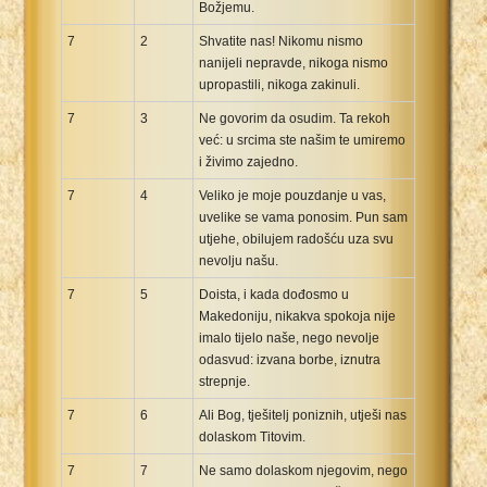
Božjemu.
7
2
Shvatite nas! Nikomu nismo
nanijeli nepravde, nikoga nismo
upropastili, nikoga zakinuli.
7
3
Ne govorim da osudim. Ta rekoh
već: u srcima ste našim te umiremo
i živimo zajedno.
7
4
Veliko je moje pouzdanje u vas,
uvelike se vama ponosim. Pun sam
utjehe, obilujem radošću uza svu
nevolju našu.
7
5
Doista, i kada dođosmo u
Makedoniju, nikakva spokoja nije
imalo tijelo naše, nego nevolje
odasvud: izvana borbe, iznutra
strepnje.
7
6
Ali Bog, tješitelj poniznih, utješi nas
dolaskom Titovim.
7
7
Ne samo dolaskom njegovim, nego