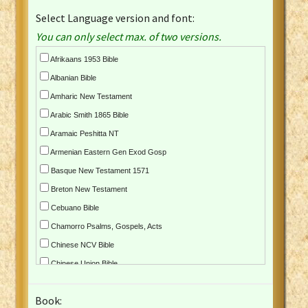
Select Language version and font:
You can only select max. of two versions.
Afrikaans 1953 Bible
Albanian Bible
Amharic New Testament
Arabic Smith 1865 Bible
Aramaic Peshitta NT
Armenian Eastern Gen Exod Gosp
Basque New Testament 1571
Breton New Testament
Cebuano Bible
Chamorro Psalms, Gospels, Acts
Chinese NCV Bible
Chinese Union Bible
Croatian Bible
Book:
Czech Kralicka Bible