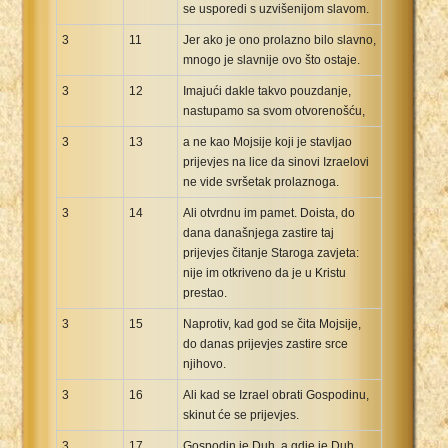
se usporedi s uzvišenijom slavom.
3
11
Jer ako je ono prolazno bilo slavno,
mnogo je slavnije ovo što ostaje.
3
12
Imajući dakle takvo pouzdanje,
nastupamo sa svom otvorenošću,
3
13
a ne kao Mojsije koji je stavljao
prijevjes na lice da sinovi Izraelovi
ne vide svršetak prolaznoga.
3
14
Ali otvrdnu im pamet. Doista, do
dana današnjega zastire taj
prijevjes čitanje Staroga zavjeta:
nije im otkriveno da je u Kristu
prestao.
3
15
Naprotiv, kad god se čita Mojsije,
do danas prijevjes zastire srce
njihovo.
3
16
Ali kad se Izrael obrati Gospodinu,
skinut će se prijevjes.
3
17
Gospodin je Duh, a gdje je Duh