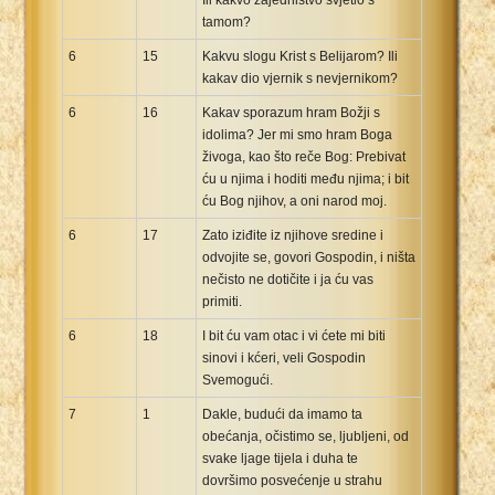
tamom?
6
15
Kakvu slogu Krist s Belijarom? Ili
kakav dio vjernik s nevjernikom?
6
16
Kakav sporazum hram Božji s
idolima? Jer mi smo hram Boga
živoga, kao što reče Bog: Prebivat
ću u njima i hoditi među njima; i bit
ću Bog njihov, a oni narod moj.
6
17
Zato iziđite iz njihove sredine i
odvojite se, govori Gospodin, i ništa
nečisto ne dotičite i ja ću vas
primiti.
6
18
I bit ću vam otac i vi ćete mi biti
sinovi i kćeri, veli Gospodin
Svemogući.
7
1
Dakle, budući da imamo ta
obećanja, očistimo se, ljubljeni, od
svake ljage tijela i duha te
dovršimo posvećenje u strahu