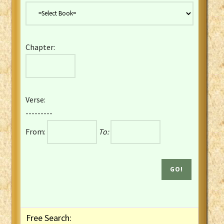
Danish Bible
Dutch Staten Vertaling Bible
Eng. KJV&Book of Mormon
Chapter:
English YLT 1898 Bible
Estonian Genesis New Testament
Finnish 1776 Bible
Finnish 1938 Bible
Verse:
French Darby Bible
---------
French Louis Segond Bible
From:
To:
Gaelic (Manx) Selections
Gaelic (Scottish) Mark
Georgian Gospels Acts James
German Luther 1912 Bible
Gothic NT AmbrosianusA Partial
Greek Modern Bible
Greek NT Byzantine Majority
Free Search:
Greek NT Textus Receptus