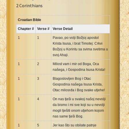
Portuguese Bible
2 Corinthians
Romanian Cornilescu Bible
Russian Synodal 1876 Bible
Croatian Bible
Russian Synodal Bible KOI8
Chapter #
Verse #
Verse Detail
Russian Synodal Bible Win-1251
1
1
Pavao, po volji Božjoj apostol
Shuar New Testament
Krista Isusa, i brat Timotej: Crkvi
Božjoj u Korintu sa svima svetima u
Spanish RV 1909 Bible
svoj Ahaji.
Spanish Sag. Escrituras 1569
1
2
Milost vam i mir od Boga, Oca
Swahili New Testament
našega, i Gospodina Isusa Krista!
Swedish 1917 Bible
1
3
Blagoslovljen Bog i Otac
Tagalog 1905
Gospodina našega Isusa Krista,
Tagalog John and James
Otac milosrđa i Bog svake utjehe!
Turkish Bible
1
4
On nas tješi u svakoj našoj nevolji
Ukrainian 1871 NT
da bismo i mi sve koji su u nevolji
mogli tješiti onom utjehom kojom
Ukrainian Bible
nas same tješi Bog.
Uma New Testament
1
5
Jer kao što su obilate patnje
Vietnamese 1934 Bible