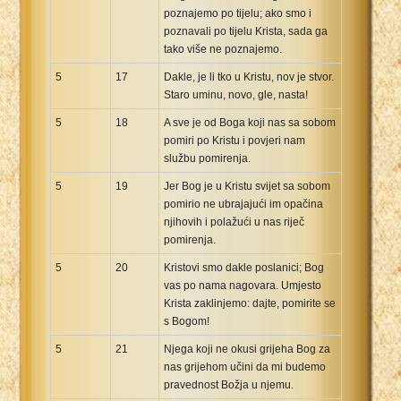
poznajemo po tijelu; ako smo i
poznavali po tijelu Krista, sada ga
tako više ne poznajemo.
5
17
Dakle, je li tko u Kristu, nov je stvor.
Staro uminu, novo, gle, nasta!
5
18
A sve je od Boga koji nas sa sobom
pomiri po Kristu i povjeri nam
službu pomirenja.
5
19
Jer Bog je u Kristu svijet sa sobom
pomirio ne ubrajajući im opačina
njihovih i polažući u nas riječ
pomirenja.
5
20
Kristovi smo dakle poslanici; Bog
vas po nama nagovara. Umjesto
Krista zaklinjemo: dajte, pomirite se
s Bogom!
5
21
Njega koji ne okusi grijeha Bog za
nas grijehom učini da mi budemo
pravednost Božja u njemu.