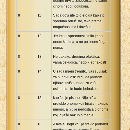
godine prvi to započeste, ne samo
činom nego i odlukom.
8
11
Sada dovršite to djelo da kao što
spremno odlučiste, tako prema
mogućnostima i dovršite.
8
12
Jer ima li spremnosti, mila je po
onom što ima, a ne po onom čega
nema.
8
13
Ne dakako: drugima olakšica,
vama oskudica, nego - jednakost!
8
14
U sadašnjem trenutku vaš suvišak
za njihovu oskudicu da jednom
njihov suvišak bude za vašu
oskudicu - te bude jednakost,
8
15
kao što je pisano: Nije ništa
preteklo onome koji bijaše nakupio
mnogo, a niti je nedostajalo onome
koji bijaše nakupio manje.
8
16
A hvala Bogu koji je stavio jednaku
gorljivost za vas u srce Titovo.