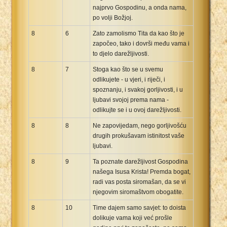
najprvo Gospodinu, a onda nama,
po volji Božjoj.
8
6
Zato zamolismo Tita da kao što je
započeo, tako i dovrši među vama i
to djelo darežljivosti.
8
7
Stoga kao što se u svemu
odlikujete - u vjeri, i riječi, i
spoznanju, i svakoj gorljivosti, i u
ljubavi svojoj prema nama -
odlikujte se i u ovoj darežljivosti.
8
8
Ne zapovijedam, nego gorljivošću
drugih prokušavam istinitost vaše
ljubavi.
8
9
Ta poznate darežljivost Gospodina
našega Isusa Krista! Premda bogat,
radi vas posta siromašan, da se vi
njegovim siromaštvom obogatite.
8
10
Time dajem samo savjet: to doista
dolikuje vama koji već prošle