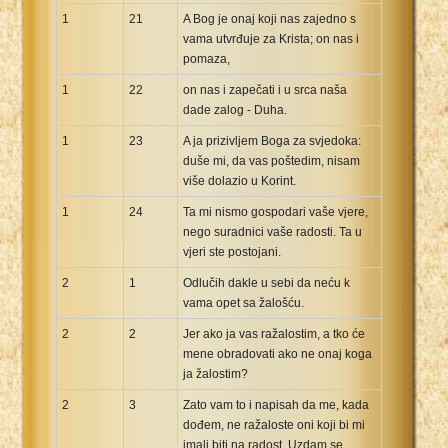
1
21
A Bog je onaj koji nas zajedno s
vama utvrđuje za Krista; on nas i
pomaza,
1
22
on nas i zapečati i u srca naša
dade zalog - Duha.
1
23
A ja prizivljem Boga za svjedoka:
duše mi, da vas poštedim, nisam
više dolazio u Korint.
1
24
Ta mi nismo gospodari vaše vjere,
nego suradnici vaše radosti. Ta u
vjeri ste postojani.
2
1
Odlučih dakle u sebi da neću k
vama opet sa žalošću.
2
2
Jer ako ja vas ražalostim, a tko će
mene obradovati ako ne onaj koga
ja žalostim?
2
3
Zato vam to i napisah da me, kada
dođem, ne ražaloste oni koji bi mi
imali biti na radost. Uzdam se