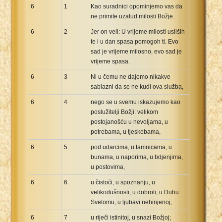
6
1
Kao suradnici opominjemo vas da
ne primite uzalud milosti Božje.
6
2
Jer on veli: U vrijeme milosti usliših
te i u dan spasa pomogoh ti. Evo
sad je vrijeme milosno, evo sad je
vrijeme spasa.
6
3
Ni u čemu ne dajemo nikakve
sablazni da se ne kudi ova služba,
6
4
nego se u svemu iskazujemo kao
poslužitelji Božji: velikom
postojanošću u nevoljama, u
potrebama, u tjeskobama,
6
5
pod udarcima, u tamnicama, u
bunama, u naporima, u bdjenjima,
u postovima,
6
6
u čistoći, u spoznanju, u
velikodušnosti, u dobroti, u Duhu
Svetomu, u ljubavi nehinjenoj,
6
7
u riječi istinitoj, u snazi Božjoj;