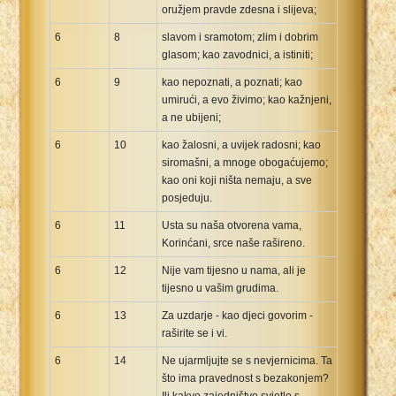
oružjem pravde zdesna i slijeva;
6
8
slavom i sramotom; zlim i dobrim
glasom; kao zavodnici, a istiniti;
6
9
kao nepoznati, a poznati; kao
umirući, a evo živimo; kao kažnjeni,
a ne ubijeni;
6
10
kao žalosni, a uvijek radosni; kao
siromašni, a mnoge obogaćujemo;
kao oni koji ništa nemaju, a sve
posjeduju.
6
11
Usta su naša otvorena vama,
Korinćani, srce naše rašireno.
6
12
Nije vam tijesno u nama, ali je
tijesno u vašim grudima.
6
13
Za uzdarje - kao djeci govorim -
raširite se i vi.
6
14
Ne ujarmljujte se s nevjernicima. Ta
što ima pravednost s bezakonjem?
Ili kakvo zajedništvo svjetlo s