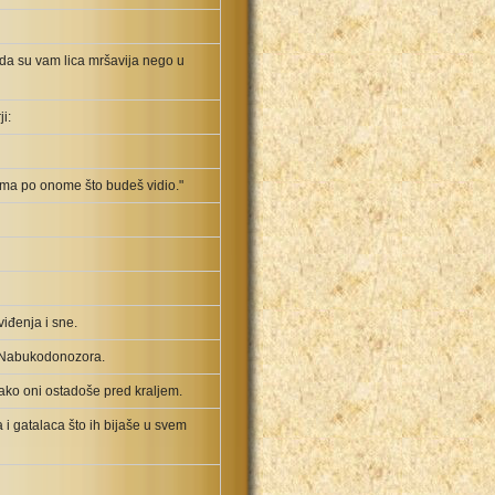
i da su vam lica mršavija nego u
i:
ugama po onome što budeš vidio."
iđenja i sne.
ed Nabukodonozora.
tako oni ostadoše pred kraljem.
 i gatalaca što ih bijaše u svem