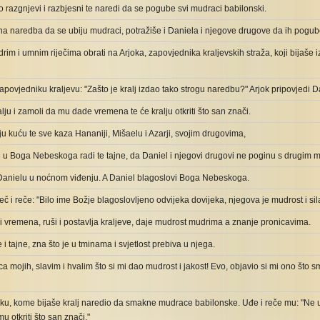
no razgnjevi i razbjesni te naredi da se pogube svi mudraci babilonski.
ena naredba da se ubiju mudraci, potražiše i Daniela i njegove drugove da ih pogub
im i umnim riječima obrati na Arjoka, zapovjednika kraljevskih straža, koji bijaše
apovjedniku kraljevu: "Zašto je kralj izdao tako strogu naredbu?" Arjok pripovjedi D
alju i zamoli da mu dade vremena te će kralju otkriti što san znači.
u kuću te sve kaza Hananiji, Mišaelu i Azarji, svojim drugovima,
 u Boga Nebeskoga radi te tajne, da Daniel i njegovi drugovi ne poginu s drugim
a Danielu u noćnom viđenju. A Daniel blagoslovi Boga Nebeskoga.
iječ i reče: "Bilo ime Božje blagoslovljeno odvijeka dovijeka, njegova je mudrost i sil
i vremena, ruši i postavlja kraljeve, daje mudrost mudrima a znanje pronicavima.
 i tajne, zna što je u tminama i svjetlost prebiva u njega.
a mojih, slavim i hvalim što si mi dao mudrost i jakost! Evo, objavio si mi ono što smo
oku, kome bijaše kralj naredio da smakne mudrace babilonske. Uđe i reče mu: "Ne 
u otkriti što san znači."