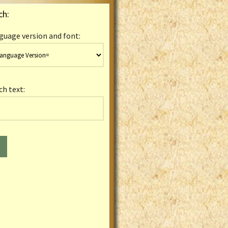
ch:
guage version and font:
ch text: