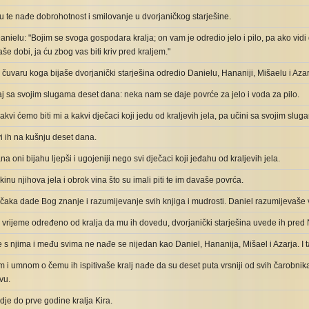
 te nađe dobrohotnost i smilovanje u dvorjaničkog starješine.
anielu: "Bojim se svoga gospodara kralja; on vam je odredio jelo i pilo, pa ako vid
še dobi, ja ću zbog vas biti kriv pred kraljem."
čuvaru koga bijaše dvorjanički starješina odredio Danielu, Hananiji, Mišaelu i Azarj
aj sa svojim slugama deset dana: neka nam se daje povrće za jelo i voda za pilo.
akvi ćemo biti mi a kakvi dječaci koji jedu od kraljevih jela, pa učini sa svojim sl
vi ih na kušnju deset dana.
a oni bijahu ljepši i ugojeniji nego svi dječaci koji jeđahu od kraljevih jela.
inu njihova jela i obrok vina što su imali piti te im davaše povrća.
ečaka dade Bog znanje i razumijevanje svih knjiga i mudrosti. Daniel razumijevaše v
o vrijeme određeno od kralja da mu ih dovedu, dvorjanički starješina uvede ih pr
 s njima i među svima ne nađe se nijedan kao Daniel, Hananija, Mišael i Azarja. I 
i umnom o čemu ih ispitivaše kralj nađe da su deset puta vrsniji od svih čarobnika
vu.
je do prve godine kralja Kira.