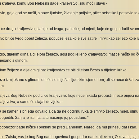
lju kraljeva, komu Bog Nebeski dade kraljevstvo, silu moć i slavu -
tavio, gdje god se našli, sinove ljudske, životinje poljske, ptice nebeske i postavio t
t će drugo kraljevstvo, slabije od tvoga, pa treće, od mjedi, koje će gospodariti svo
tvo bit će tvrdo poput željeza, poput željeza koje sve satire i mrvi; kao željezo koje ra
idio, dijelom glina a dijelom željezo, jesu podijeljeno kraljevstvo; imat će nešto od
iješano s glinom.
elom željezo a dijelom glina: kraljevstvo će biti dijelom čvrsto a dijelom krhko.
ljezo izmiješano s glinom: oni će se miješati ljudskim sjemenom, ali se neće držati z
om.
aljeva Bog Nebeski podići će kraljevstvo koje neće nikada propasti i neće prijeći na 
raljevstva, a samo će stajati dovijeka -
da se kamen s brijega odvalio a da ga ne dodirnu ruka te smrvio željezo, mjed, glinu, 
 dogoditi. Sanja je istinita, a tumačenje joj pouzdano."
odonozor pade ničice i pokloni se pred Danielom. Naredi da mu prinesu dar i kad.
elu: "Zaista, vaš je bog Bog nad bogovima i gospodar nad kraljevima, Otkrivatelj tajna