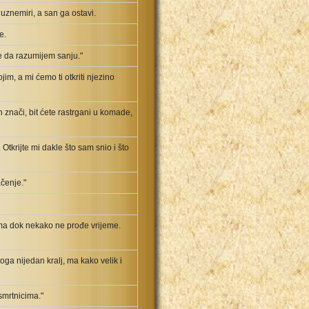
znemiri, a san ga ostavi.
e.
je da razumijem sanju."
im, a mi ćemo ti otkriti njezino
 znači, bit ćete rastrgani u komade,
Otkrijte mi dakle što sam snio i što
čenje."
ama dok nekako ne prođe vrijeme.
toga nijedan kralj, ma kako velik i
 smrtnicima."