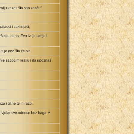
lju kazati što san znači."
ataoci i zaklinjači;
ršetku dana. Evo tvoje sanje i
ti je ono što će biti.
enje saopćim kralju i da upoznaš
a i gline te ih razbi.
i vjetar sve odnese bez traga. A