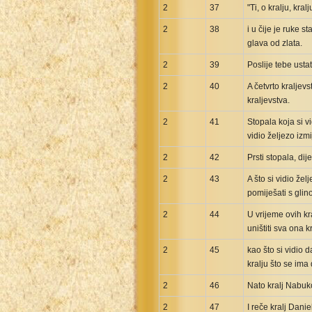
2
37
"Ti, o kralju, kra
2
38
i u čije je ruke s
glava od zlata.
2
39
Poslije tebe usta
2
40
A četvrto kraljevs
kraljevstva.
2
41
Stopala koja si v
vidio željezo izm
2
42
Prsti stopala, dij
2
43
A što si vidio že
pomiješati s glin
2
44
U vrijeme ovih kr
uništiti sva ona k
2
45
kao što si vidio 
kralju što se ima
2
46
Nato kralj Nabuk
2
47
I reče kralj Dani