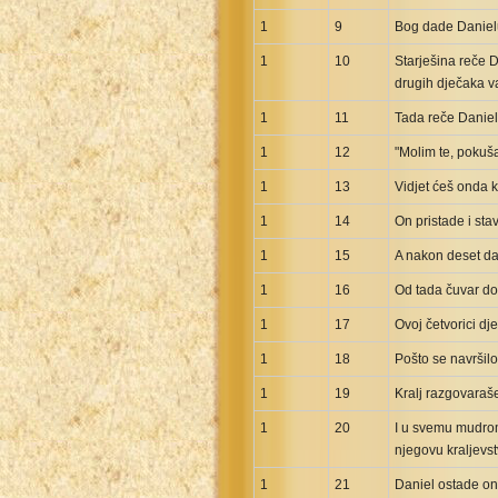
Greek NT Byzantine Majority
1
9
Bog dade Danielu
Greek NT Textus Receptus
1
10
Starješina reče D
Greek NT Wescott-Hort
drugih dječaka va
Greek Septuagint Old Testament
1
11
Tada reče Daniel 
Hebrew Modern Bible
1
12
"Molim te, pokuš
Hebrew OT WM Leningrad Codex
1
13
Vidjet ćeš onda k
Hungarian Karoli Bible
1
14
On pristade i sta
Icelandic Bible
1
15
A nakon deset dan
Indonesian Bahasa Bible
1
Indonesian Baru Bible
16
Od tada čuvar dok
Indonesian Lama Bible
1
17
Ovoj četvorici dj
Italian Bible
1
18
Pošto se navršil
Italian Riveduta 1927 Bible
1
19
Kralj razgovaraše
Korean Bible
1
20
I u svemu mudrom 
Latin Vulgate NT
njegovu kraljevst
Latvian NT
1
21
Daniel ostade ond