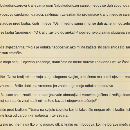
ukodonozorova kraljevanja usni Nabukodonozor sanje: njegov se duh zbog toga u
e pozovu čarobnici i gataoci, zaklinjači i zvjezdari da protumače kralju njegove sanj
tadoše pred kralja. Kralj im reče: "Usnih jednu sanju i moj se duh uznemiri od žel
še kralju (aramejski): "O kralju, živ bio dovijeka! Pripovjedi svoju sanju slugama svoj
reče zvjezdarima: "Moja je odluka neopoziva: ako mi ne kažete što sam snio i što san
stati smetišta.
te moju sanju i njezino značenje, dobit ćete od mene darove i poklone i velike časti. 
še: "Neka kralj rekne svoju sanju slugama svojim, a mi ćemo mu otkriti njezino zna
a znam da želite dobiti na vremenu jer znate da je moja odluka neopoziva.
 što sam snio, znači da me namjeravate obmanjivati varavim riječima i izmišljotin
moj san, pa ću znati da li mi možete kazati i njegovo značenje!"
iše pred kraljem: "Nema na svijetu čovjeka koji bi takvo što mogao otkriti kralju. I s
ne traži od čarobnika, gataoca ili zvjezdara.
u, teško je, i nema ga tko bi to mogao otkriti kralju osim bogova, koji ne borave među