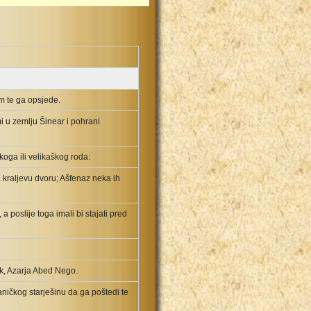
m te ga opsjede.
 u zemlju Šinear i pohrani
koga ili velikaškog roda:
a kraljevu dvoru; Ašfenaz neka ih
a poslije toga imali bi stajati pred
ak, Azarja Abed Nego.
aničkog starješinu da ga poštedi te