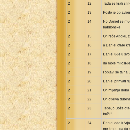
2
12
Tada se kralj sil
Uma New Testament
Vietnamese 1934 Bible
2
13
Pošto je objavlj
Xhosa Bible
2
14
No Daniel se mudr
babilonske.
2
15
On reče Arjoku, z
2
16
a Daniel otiđe kr
2
17
Daniel uđe u svoj
2
18
da mole milosrđe
2
19
I objavi se tajn
2
20
Daniel prihvati r
2
21
On mijenja doba 
2
22
On otkriva dubine
2
23
Tebe, o Bože otac
traži."
2
24
Daniel ode k Arj
me kralju, pa ću m