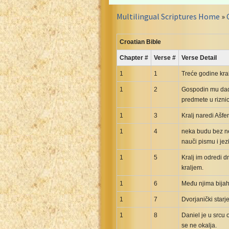
Croatian Bible
Multilingual Scriptures Home
»
Czech Kralicka Bible
Danish Bible
Croatian Bible
Dutch Staten Vertaling Bible
Chapter #
Verse #
Verse Detail
Eng. KJV&Book of Mormon
English YLT 1898 Bible
1
1
Treće godine kra
Estonian Genesis New Testament
1
2
Gospodin mu dade
predmete u riznic
Finnish 1776 Bible
Finnish 1938 Bible
1
3
Kralj naredi Ašfe
French Darby Bible
1
4
neka budu bez ned
French Louis Segond Bible
nauči pismu i jez
Gaelic (Manx) Selections
1
5
Kralj im odredi d
kraljem.
Gaelic (Scottish) Mark
Georgian Gospels Acts James
1
6
Među njima bijahu
German Luther 1912 Bible
1
7
Dvorjanički star
Gothic NT AmbrosianusA Partial
1
8
Daniel je u srcu 
Greek Modern Bible
se ne okalja.