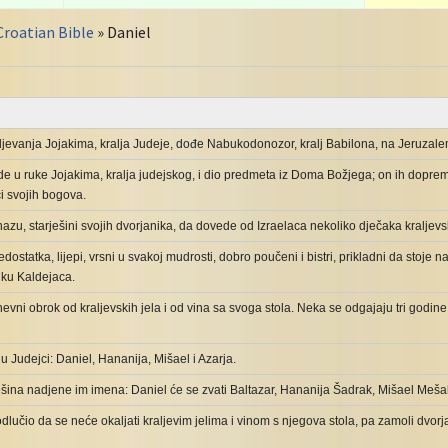
Croatian Bible
» Daniel
ljevanja Jojakima, kralja Judeje, dođe Nabukodonozor, kralj Babilona, na Jeruzale
 u ruke Jojakima, kralja judejskog, i dio predmeta iz Doma Božjega; on ih dopremi
i svojih bogova.
nazu, starješini svojih dvorjanika, da dovede od Izraelaca nekoliko dječaka kraljevs
ostatka, lijepi, vrsni u svakoj mudrosti, dobro poučeni i bistri, prikladni da stoje n
iku Kaldejaca.
nevni obrok od kraljevskih jela i od vina sa svoga stola. Neka se odgajaju tri godine, 
 Judejci: Daniel, Hananija, Mišael i Azarja.
ješina nadjene im imena: Daniel će se zvati Baltazar, Hananija Šadrak, Mišael Meš
odlučio da se neće okaljati kraljevim jelima i vinom s njegova stola, pa zamoli dvorj