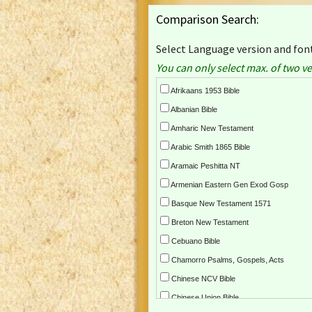
Comparison Search:
Select Language version and font
You can only select max. of two ve
Afrikaans 1953 Bible
Albanian Bible
Amharic New Testament
Arabic Smith 1865 Bible
Aramaic Peshitta NT
Armenian Eastern Gen Exod Gosp
Basque New Testament 1571
Breton New Testament
Cebuano Bible
Chamorro Psalms, Gospels, Acts
Chinese NCV Bible
Chinese Union Bible