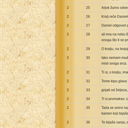
2
25
Arjok žurno odved
2
26
Kralj reče Danielu
2
27
Daniel odgovori p
2
28
ali ima na nebu B
onoga što ti se pr
2
29
O kralju, na tvojo
2
30
Iako nemam mudro
misli svoga srca.
2
31
Ti si, o kralju, i
2
32
Tome kipu glava b
2
33
gnjati od željeza
2
34
Ti si promatrao: 
2
35
Tada se smrvi naj
kamen koji bijaše
2
36
To bijaše sanja; 