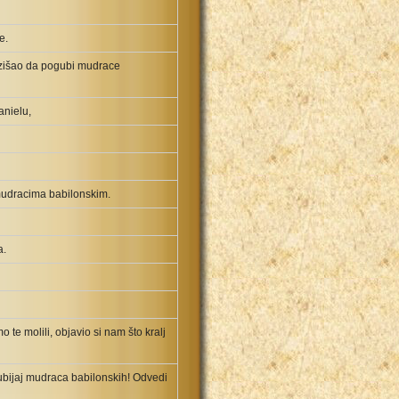
e.
 izišao da pogubi mudrace
anielu,
 mudracima babilonskim.
a.
 te molili, objavio si nam što kralj
ubijaj mudraca babilonskih! Odvedi