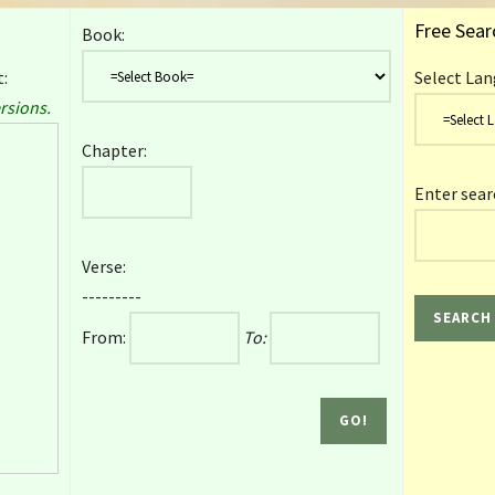
Free Sear
Book:
:
Select Lan
rsions.
Chapter:
Enter sear
Verse:
---------
From:
To: