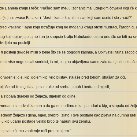
e Daniela kralju i reče: "Našao sam među izgnanicima judejskim čovjeka koji će kra
 (koji se zvaše Baltazar): "Jesi li kadar kazati mi san koji sam usnio i što znači?"
red kraljem: "Tajnu koju istražuje kralj ne mogahu kralju otkriti mudraci, čarobnici, g
og koji objavljuje tajne i on je saopćio kralju Nabukodonozoru ono što će biti na sv
ividjelo na postelji:
j ti postelji dođoše misli o tome što će se dogoditi kasnije, a Otkrivatelj tajna saopćio 
sti više nego ostali smrtnici, ta mi je tajna objavljena samo zato da njezino znač
mao viđenje: gle, kip, golem kip, vrlo blistav, stajaše pred tobom, strašan za oči.
ijaše od čistog zlata, prsa i ruke od srebra, trbuh i bedra od mjedi,
, a stopala dijelom od željeza, dijelom od gline.
iznenada se odvali kamen a da ga ne dodirnu ruka, pa udari u kip, u stopala od željez
ednom željezo i glina, mjed, srebro i zlato, i sve postade kao pljeva na gumnu ljeti 
 u kip udario postade veliko brdo te napuni svu zemlju.
a njezino ćemo značenje reći pred kraljem."