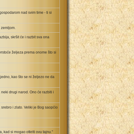
e gospodarom nad svim time - ti si
m zemljom.
zbija, skršit će i razbit sva ona
 čvrstoće željeza prema onome što si
ajedno, kao što se ni željezo ne da
neki drugi narod. Ono će razbiti i
srebro i zlato. Veliki je Bog saopćio
, kad si mogao otkriti ovu tajnu."