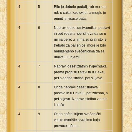
4
5
Bilo je debelo pedalj, rub mu kao
rub u čaše, kao cvijet, a moglo je
primiti tri tisuće bata.
4
6
Napravi deset umivaonika i postavi
ih pet zdesna, pet slijeva da se u
njima pere; u njima su prali što je
trebalo za paljenice; more je bilo
namijenjeno svećenicima da se
umivaju u njemu.
4
7
Napravi deset zlatnih svijećnjaka
prema propisu i stavi ih u Hekal,
pet s desne strane, pet s lijeve.
4
8
Onda napravi deset stolova i
postavi ih u Hekalu, pet zdesna, a
pet slijeva. Napravi stotinu zlatnih
kotlića.
4
9
Onda načini trijem svećenički
veliko dvorište s vratima koja
prevuče tučem.