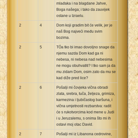
mlađaka i na blagdane Jahve,
Boga našega; i tako da zauvijek
ostane u Izraelu.
2
4
Dom koji gradim bit će velik, jer je
naš Bog najveći među svim
bozima.
2
5
TÓa tko bi imao dovoljno snage da
njemu sazda Dom kad ga ni
nebesa, ni nebesa nad nebesima
ne mogu obuhvatiti? I tko sam ja da
mu zidam Dom, osim zato da mu se
kad diže pred lice?
2
6
Pošalji mi čovjeka vična obradi
zlata, srebra, tuča, željeza, grimiza,
karmezina i ljubičastog baršuna, i
vična umjetnosti rezbarstva: radit
će s rukotvorcima kod mene u Judi
i u Jeruzalemu, s onima što mi ih
ostavi moj otac David.
2
7
Pošalji mi iz Libanona cedrovine,