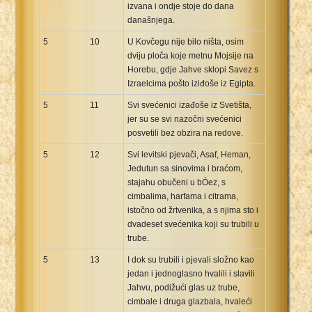
izvana i ondje stoje do dana
današnjega.
5
10
U Kovčegu nije bilo ništa, osim
dviju ploča koje metnu Mojsije na
Horebu, gdje Jahve sklopi Savez s
Izraelcima pošto iziđoše iz Egipta.
5
11
Svi svećenici izađoše iz Svetišta,
jer su se svi nazočni svećenici
posvetili bez obzira na redove.
5
12
Svi levitski pjevači, Asaf, Heman,
Jedutun sa sinovima i braćom,
stajahu obučeni u bÓez, s
cimbalima, harfama i citrama,
istočno od žrtvenika, a s njima sto i
dvadeset svećenika koji su trubili u
trube.
5
13
I dok su trubili i pjevali složno kao
jedan i jednoglasno hvalili i slavili
Jahvu, podižući glas uz trube,
cimbale i druga glazbala, hvaleći