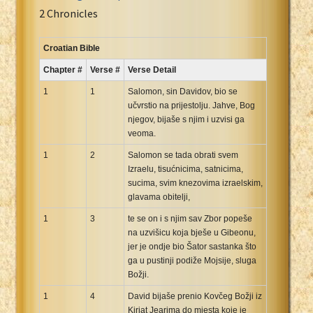
Portuguese Bible
2 Chronicles
Romanian Cornilescu Bible
Russian Synodal 1876 Bible
Croatian Bible
Russian Synodal Bible KOI8
Chapter #
Verse #
Verse Detail
Russian Synodal Bible Win-1251
1
1
Salomon, sin Davidov, bio se
Shuar New Testament
učvrstio na prijestolju. Jahve, Bog
njegov, bijaše s njim i uzvisi ga
Spanish RV 1909 Bible
veoma.
Spanish Sag. Escrituras 1569
1
2
Salomon se tada obrati svem
Swahili New Testament
Izraelu, tisućnicima, satnicima,
Swedish 1917 Bible
sucima, svim knezovima izraelskim,
Tagalog 1905
glavama obitelji,
Tagalog John and James
1
3
te se on i s njim sav Zbor popeše
na uzvišicu koja bješe u Gibeonu,
Turkish Bible
jer je ondje bio Šator sastanka što
Ukrainian 1871 NT
ga u pustinji podiže Mojsije, sluga
Ukrainian Bible
Božji.
Uma New Testament
1
4
David bijaše prenio Kovčeg Božji iz
Vietnamese 1934 Bible
Kirjat Jearima do mjesta koje je