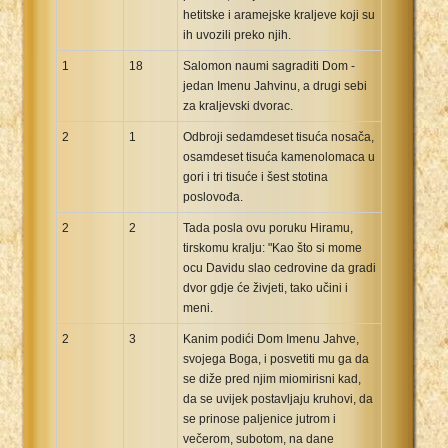
hetitske i aramejske kraljeve koji su
ih uvozili preko njih.
1
18
Salomon naumi sagraditi Dom -
jedan Imenu Jahvinu, a drugi sebi
za kraljevski dvorac.
2
1
Odbroji sedamdeset tisuća nosača,
osamdeset tisuća kamenolomaca u
gori i tri tisuće i šest stotina
poslovođa.
2
2
Tada posla ovu poruku Hiramu,
tirskomu kralju: "Kao što si mome
ocu Davidu slao cedrovine da gradi
dvor gdje će živjeti, tako učini i
meni.
2
3
Kanim podići Dom Imenu Jahve,
svojega Boga, i posvetiti mu ga da
se diže pred njim miomirisni kad,
da se uvijek postavljaju kruhovi, da
se prinose paljenice jutrom i
večerom, subotom, na dane