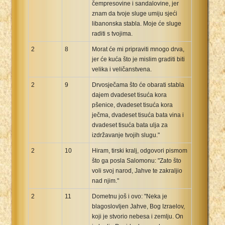
čempresovine i sandalovine, jer
znam da tvoje sluge umiju sjeći
libanonska stabla. Moje će sluge
raditi s tvojima.
2
8
Morat će mi pripraviti mnogo drva,
jer će kuća što je mislim graditi biti
velika i veličanstvena.
2
9
Drvosječama što će obarati stabla
dajem dvadeset tisuća kora
pšenice, dvadeset tisuća kora
ječma, dvadeset tisuća bata vina i
dvadeset tisuća bata ulja za
izdržavanje tvojih slugu."
2
10
Hiram, tirski kralj, odgovori pismom
što ga posla Salomonu: "Zato što
voli svoj narod, Jahve te zakraljio
nad njim."
2
11
Dometnu još i ovo: "Neka je
blagoslovljen Jahve, Bog Izraelov,
koji je stvorio nebesa i zemlju. On