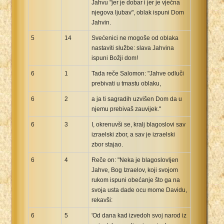
Jahvu "jer je dobar i jer je vječna
njegova ljubav", oblak ispuni Dom
Jahvin.
5
14
Svećenici ne mogoše od oblaka
nastaviti službe: slava Jahvina
ispuni Božji dom!
6
1
Tada reče Salomon: "Jahve odluči
prebivati u tmastu oblaku,
6
2
a ja ti sagradih uzvišen Dom da u
njemu prebivaš zauvijek."
6
3
I, okrenuvši se, kralj blagoslovi sav
izraelski zbor, a sav je izraelski
zbor stajao.
6
4
Reče on: "Neka je blagoslovljen
Jahve, Bog Izraelov, koji svojom
rukom ispuni obećanje što ga na
svoja usta dade ocu mome Davidu,
rekavši:
6
5
'Od dana kad izvedoh svoj narod iz