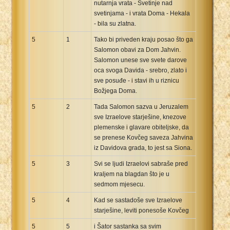
nutarnja vrata - Svetinje nad
svetinjama - i vrata Doma - Hekala
- bila su zlatna.
5
1
Tako bi priveden kraju posao što ga
Salomon obavi za Dom Jahvin.
Salomon unese sve svete darove
oca svoga Davida - srebro, zlato i
sve posuđe - i stavi ih u riznicu
Božjega Doma.
5
2
Tada Salomon sazva u Jeruzalem
sve Izraelove starješine, knezove
plemenske i glavare obiteljske, da
se prenese Kovčeg saveza Jahvina
iz Davidova grada, to jest sa Siona.
5
3
Svi se ljudi Izraelovi sabraše pred
kraljem na blagdan što je u
sedmom mjesecu.
5
4
Kad se sastadoše sve Izraelove
starješine, leviti ponesoše Kovčeg
5
5
i Šator sastanka sa svim