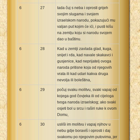
6
27
tada čuj s neba i oprosti grijeh
svojim slugama i svojem
izraelskom narodu, pokazujući mu
valjan put kojim će ići, i pusti kišu
na zemlju koju si narodu svojem
dao u baštinu.
6
28
Kad u zemlji zavlada glad, kuga,
snijet i rđa, kad navale skakavci i
gusjenice, kad neprijatelj ovoga
naroda pritisne koja od njegovih
vrata ili kad udari kakva druga
nevolja ili boleština,
6
29
počuj svaku molitvu, svaki vapaj od
kojega god čovjeka ili od cijeloga
tvoga naroda izraelskog; ako svaki
osjeti bol u srcu i raširi ruke k ovom
Domu,
6
30
usliši im molitvu i vapaj njihov u
nebu gdje boraviš i oprosti i daj
svakomu po njegovim putovima, jer