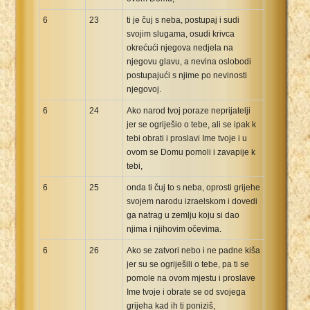
6
23
ti je čuj s neba, postupaj i sudi
svojim slugama, osudi krivca
okrećući njegova nedjela na
njegovu glavu, a nevina oslobodi
postupajući s njime po nevinosti
njegovoj.
6
24
Ako narod tvoj poraze neprijatelji
jer se ogriješio o tebe, ali se ipak k
tebi obrati i proslavi Ime tvoje i u
ovom se Domu pomoli i zavapije k
tebi,
6
25
onda ti čuj to s neba, oprosti grijehe
svojem narodu izraelskom i dovedi
ga natrag u zemlju koju si dao
njima i njihovim očevima.
6
26
Ako se zatvori nebo i ne padne kiša
jer su se ogriješili o tebe, pa ti se
pomole na ovom mjestu i proslave
Ime tvoje i obrate se od svojega
grijeha kad ih ti poniziš,