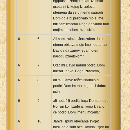
egipatske zemlje nisam izabrao
grada ni iz kojeg Izraelova
plemena da se u njemu sagradi
Dom gdje bi prebivalo moje Ime,
niti sam izabrao ikoga da vlada nad
mojim narodom izraelskim.
6
6
Ali sam izabrao Jeruzalem da u
njemu obitava moje Ime i odabrao
Davida da zapovijeda mojem
narodu izraelskom.'
6
7
Otac mi David naumi podići Dom
Imenu Jahve, Boga Izraelova,
6
8
ali mu Jahve reče: 'Naumio si
podići Dom Imenu mojem, i dobro
učini,
6
9
ali nećeš ti podići toga Doma, nego
tvoj sin koji izađe iz tvoga krila; on
će podići Dom Imenu mojem.'
6
10
Jahve ispuni obećanje svoje:
naslijedio sam oca Davida i sjeo na