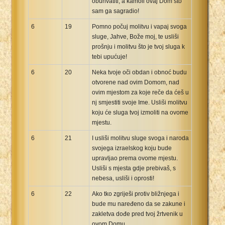
obuhvatiti, a kamoli ovaj Dom što
sam ga sagradio!
6
19
Pomno počuj molitvu i vapaj svoga
sluge, Jahve, Bože moj, te usliši
prošnju i molitvu što je tvoj sluga k
tebi upućuje!
6
20
Neka tvoje oči obdan i obnoć budu
otvorene nad ovim Domom, nad
ovim mjestom za koje reče da ćeš u
nj smjestiti svoje Ime. Usliši molitvu
koju će sluga tvoj izmoliti na ovome
mjestu.
6
21
I usliši molitvu sluge svoga i naroda
svojega izraelskog koju bude
upravljao prema ovome mjestu.
Usliši s mjesta gdje prebivaš, s
nebesa, usliši i oprosti!
6
22
Ako tko zgriješi protiv bližnjega i
bude mu naređeno da se zakune i
zakletva dođe pred tvoj žrtvenik u
ovom Domu,