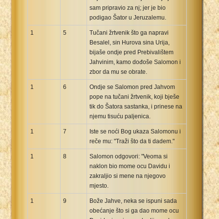
sam pripravio za nj; jer je bio
Xhosa Bible
podigao Šator u Jeruzalemu.
1
5
Tučani žrtvenik što ga napravi
Besalel, sin Hurova sina Urija,
bijaše ondje pred Prebivalištem
Jahvinim, kamo dođoše Salomon i
zbor da mu se obrate.
1
6
Ondje se Salomon pred Jahvom
pope na tučani žrtvenik, koji bješe
tik do Šatora sastanka, i prinese na
njemu tisuću paljenica.
1
7
Iste se noći Bog ukaza Salomonu i
reče mu: "Traži što da ti dadem."
1
8
Salomon odgovori: "Veoma si
naklon bio mome ocu Davidu i
zakraljio si mene na njegovo
mjesto.
1
9
Bože Jahve, neka se ispuni sada
obećanje što si ga dao mome ocu