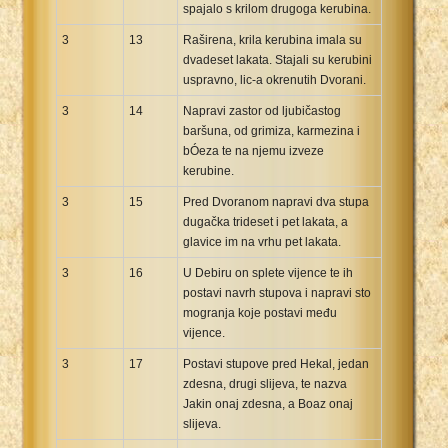
spajalo s krilom drugoga kerubina.
3
13
Raširena, krila kerubina imala su
dvadeset lakata. Stajali su kerubini
uspravno, lic-a okrenutih Dvorani.
3
14
Napravi zastor od ljubičastog
baršuna, od grimiza, karmezina i
bÓeza te na njemu izveze
kerubine.
3
15
Pred Dvoranom napravi dva stupa
dugačka trideset i pet lakata, a
glavice im na vrhu pet lakata.
3
16
U Debiru on splete vijence te ih
postavi navrh stupova i napravi sto
mogranja koje postavi među
vijence.
3
17
Postavi stupove pred Hekal, jedan
zdesna, drugi slijeva, te nazva
Jakin onaj zdesna, a Boaz onaj
slijeva.