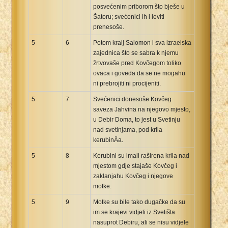
posvećenim priborom što bješe u
Šatoru; svećenici ih i leviti
prenesoše.
5
6
Potom kralj Salomon i sva izraelska
zajednica što se sabra k njemu
žrtvovaše pred Kovčegom toliko
ovaca i goveda da se ne mogahu
ni prebrojiti ni procijeniti.
5
7
Svećenici donesoše Kovčeg
saveza Jahvina na njegovo mjesto,
u Debir Doma, to jest u Svetinju
nad svetinjama, pod krila
kerubinÄa.
5
8
Kerubini su imali raširena krila nad
mjestom gdje stajaše Kovčeg i
zaklanjahu Kovčeg i njegove
motke.
5
9
Motke su bile tako dugačke da su
im se krajevi vidjeli iz Svetišta
nasuprot Debiru, ali se nisu vidjele