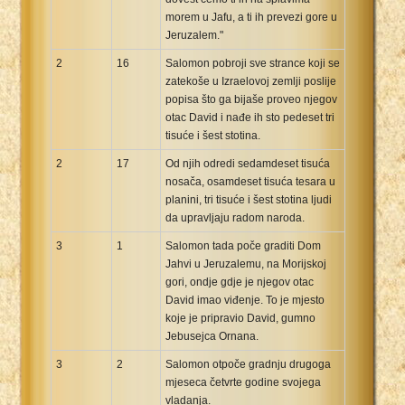
morem u Jafu, a ti ih prevezi gore u
Jeruzalem."
2
16
Salomon pobroji sve strance koji se
zatekoše u Izraelovoj zemlji poslije
popisa što ga bijaše proveo njegov
otac David i nađe ih sto pedeset tri
tisuće i šest stotina.
2
17
Od njih odredi sedamdeset tisuća
nosača, osamdeset tisuća tesara u
planini, tri tisuće i šest stotina ljudi
da upravljaju radom naroda.
3
1
Salomon tada poče graditi Dom
Jahvi u Jeruzalemu, na Morijskoj
gori, ondje gdje je njegov otac
David imao viđenje. To je mjesto
koje je pripravio David, gumno
Jebusejca Ornana.
3
2
Salomon otpoče gradnju drugoga
mjeseca četvrte godine svojega
vladanja.