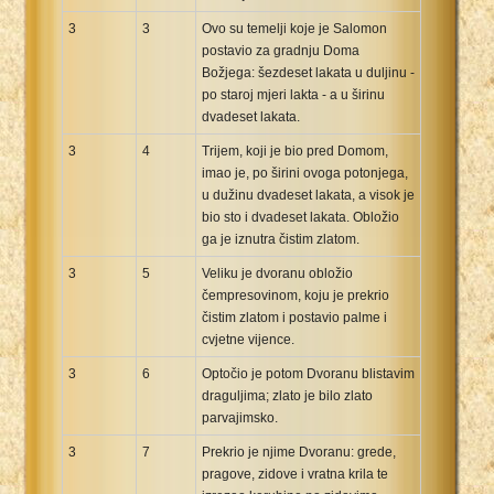
3
3
Ovo su temelji koje je Salomon
postavio za gradnju Doma
Božjega: šezdeset lakata u duljinu -
po staroj mjeri lakta - a u širinu
dvadeset lakata.
3
4
Trijem, koji je bio pred Domom,
imao je, po širini ovoga potonjega,
u dužinu dvadeset lakata, a visok je
bio sto i dvadeset lakata. Obložio
ga je iznutra čistim zlatom.
3
5
Veliku je dvoranu obložio
čempresovinom, koju je prekrio
čistim zlatom i postavio palme i
cvjetne vijence.
3
6
Optočio je potom Dvoranu blistavim
draguljima; zlato je bilo zlato
parvajimsko.
3
7
Prekrio je njime Dvoranu: grede,
pragove, zidove i vratna krila te