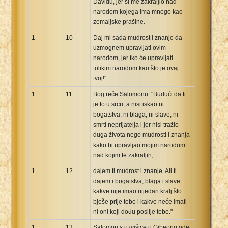
Davidu, jer si me zakraljio nad
narodom kojega ima mnogo kao
zemaljske prašine.
1
10
Daj mi sada mudrost i znanje da
uzmognem upravljati ovim
narodom, jer tko će upravljati
tolikim narodom kao što je ovaj
tvoj!"
1
11
Bog reče Salomonu: "Budući da ti
je to u srcu, a nisi iskao ni
bogatstva, ni blaga, ni slave, ni
smrti neprijatelja i jer nisi tražio
duga života nego mudrosti i znanja
kako bi upravljao mojim narodom
nad kojim te zakraljih,
1
12
dajem ti mudrost i znanje. Ali ti
dajem i bogatstva, blaga i slave
kakve nije imao nijedan kralj što
bješe prije tebe i kakve neće imati
ni oni koji dođu poslije tebe."
1
13
Salomon s uzvišice u Gibeonu ode