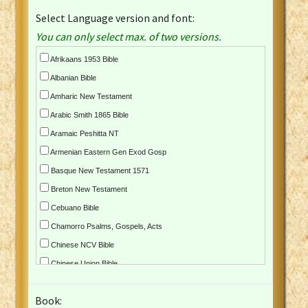
Select Language version and font:
You can only select max. of two versions.
Afrikaans 1953 Bible
Albanian Bible
Amharic New Testament
Arabic Smith 1865 Bible
Aramaic Peshitta NT
Armenian Eastern Gen Exod Gosp
Basque New Testament 1571
Breton New Testament
Cebuano Bible
Chamorro Psalms, Gospels, Acts
Chinese NCV Bible
Chinese Union Bible
Croatian Bible
Book:
Czech Kralicka Bible