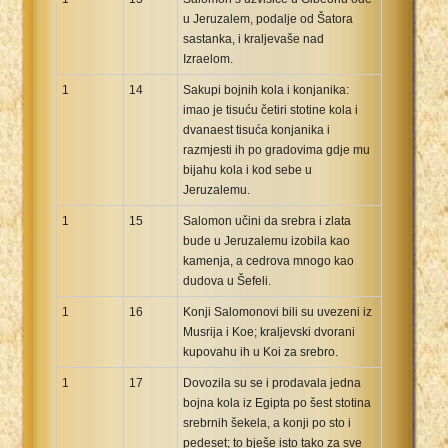
u Jeruzalem, podalje od Šatora
sastanka, i kraljevaše nad
Izraelom.
1
14
Sakupi bojnih kola i konjanika:
imao je tisuću četiri stotine kola i
dvanaest tisuća konjanika i
razmjesti ih po gradovima gdje mu
bijahu kola i kod sebe u
Jeruzalemu.
1
15
Salomon učini da srebra i zlata
bude u Jeruzalemu izobila kao
kamenja, a cedrova mnogo kao
dudova u Šefeli.
1
16
Konji Salomonovi bili su uvezeni iz
Musrija i Koe; kraljevski dvorani
kupovahu ih u Koi za srebro.
1
17
Dovozila su se i prodavala jedna
bojna kola iz Egipta po šest stotina
srebrnih šekela, a konji po sto i
pedeset; to bješe isto tako za sve