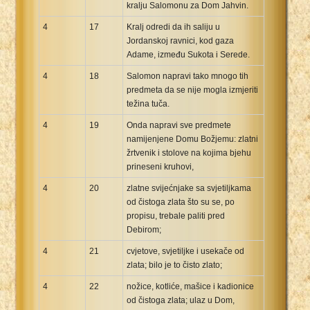
kralju Salomonu za Dom Jahvin.
4
17
Kralj odredi da ih saliju u
Jordanskoj ravnici, kod gaza
Adame, između Sukota i Serede.
4
18
Salomon napravi tako mnogo tih
predmeta da se nije mogla izmjeriti
težina tuča.
4
19
Onda napravi sve predmete
namijenjene Domu Božjemu: zlatni
žrtvenik i stolove na kojima bjehu
prineseni kruhovi,
4
20
zlatne svijećnjake sa svjetiljkama
od čistoga zlata što su se, po
propisu, trebale paliti pred
Debirom;
4
21
cvjetove, svjetiljke i usekače od
zlata; bilo je to čisto zlato;
4
22
nožice, kotliće, mašice i kadionice
od čistoga zlata; ulaz u Dom,