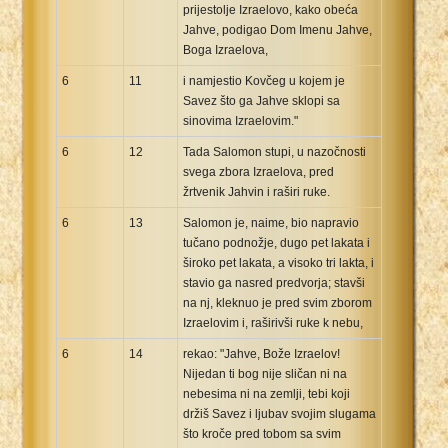
prijestolje Izraelovo, kako obeća
Jahve, podigao Dom Imenu Jahve,
Boga Izraelova,
6
11
i namjestio Kovčeg u kojem je
Savez što ga Jahve sklopi sa
sinovima Izraelovim."
6
12
Tada Salomon stupi, u nazočnosti
svega zbora Izraelova, pred
žrtvenik Jahvin i raširi ruke.
6
13
Salomon je, naime, bio napravio
tučano podnožje, dugo pet lakata i
široko pet lakata, a visoko tri lakta, i
stavio ga nasred predvorja; stavši
na nj, kleknuo je pred svim zborom
Izraelovim i, raširivši ruke k nebu,
6
14
rekao: "Jahve, Bože Izraelov!
Nijedan ti bog nije sličan ni na
nebesima ni na zemlji, tebi koji
držiš Savez i ljubav svojim slugama
što kroče pred tobom sa svim