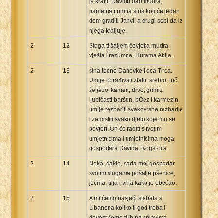
je kralju Davidu dao mudra,
pametna i umna sina koji će jedan
dom graditi Jahvi, a drugi sebi da iz
njega kraljuje.
2
12
Stoga ti šaljem čovjeka mudra,
vješta i razumna, Hurama Abija,
2
13
sina jedne Danovke i oca Tirca.
Umije obrađivati zlato, srebro, tuč,
željezo, kamen, drvo, grimiz,
ljubičasti baršun, bÓez i karmezin,
umije rezbariti svakovrsne rezbarije
i zamisliti svako djelo koje mu se
povjeri. On će raditi s tvojim
umjetnicima i umjetnicima moga
gospodara Davida, tvoga oca.
2
14
Neka, dakle, sada moj gospodar
svojim slugama pošalje pšenice,
ječma, ulja i vina kako je obećao.
2
15
A mi ćemo nasjeći stabala s
Libanona koliko ti god treba i
dovest ćemo ti ih na splavima