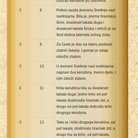
izrezao kerubine po zidovima.
3
8
Potom sazda dvoranu Svetinje nad
svetinjama. Bila je, prema hramskoj
širini, dvadeset lakata duga i
dvadeset lakata široka i obloži je sa
šest stotina talenata suhog zlata.
3
9
Za čavle je dao na mjeru pedeset
zlatnih šekela. I gornje je odaje
obložio zlatom.
3
10
U dvorani Svetinje nad svetinjama
napravi dva kerubina, liveno djelo. I
njih obloži zlatom.
3
11
Krila kerubina bila su dvadeset
lakata duga: jedno krilo od pet
lakata dodirivaše hramski zid, a
drugo od pet lakata doticaše krilo
drugoga kerubina.
3
12
Tako je i krilo drugoga kerubina, od
pet lakata, dodirivalo hramski zid, a
drugo mu se krilo, od pet lakata,