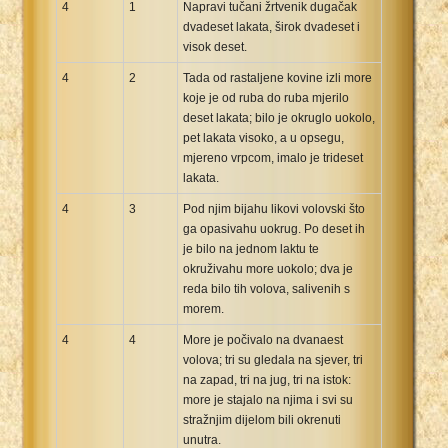
4
1
Napravi tučani žrtvenik dugačak
dvadeset lakata, širok dvadeset i
visok deset.
4
2
Tada od rastaljene kovine izli more
koje je od ruba do ruba mjerilo
deset lakata; bilo je okruglo uokolo,
pet lakata visoko, a u opsegu,
mjereno vrpcom, imalo je trideset
lakata.
4
3
Pod njim bijahu likovi volovski što
ga opasivahu uokrug. Po deset ih
je bilo na jednom laktu te
okruživahu more uokolo; dva je
reda bilo tih volova, salivenih s
morem.
4
4
More je počivalo na dvanaest
volova; tri su gledala na sjever, tri
na zapad, tri na jug, tri na istok:
more je stajalo na njima i svi su
stražnjim dijelom bili okrenuti
unutra.