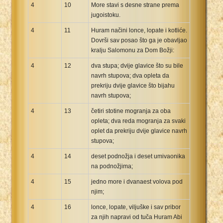
4
10
More stavi s desne strane prema
jugoistoku.
4
11
Huram načini lonce, lopate i kotliće.
Dovrši sav posao što ga je obavljao
kralju Salomonu za Dom Božji:
4
12
dva stupa; dvije glavice što su bile
navrh stupova; dva opleta da
prekriju dvije glavice što bijahu
navrh stupova;
4
13
četiri stotine mogranja za oba
opleta; dva reda mogranja za svaki
oplet da prekriju dvije glavice navrh
stupova;
4
14
deset podnožja i deset umivaonika
na podnožjima;
4
15
jedno more i dvanaest volova pod
njim;
4
16
lonce, lopate, viljuške i sav pribor
za njih napravi od tuča Huram Abi