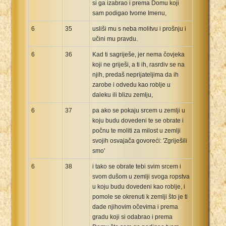
si ga izabrao i prema Domu koji
sam podigao tvome Imenu,
6
35
usliši mu s neba molitvu i prošnju i
učini mu pravdu.
6
36
Kad ti sagriješe, jer nema čovjeka
koji ne griješi, a ti ih, rasrdiv se na
njih, predaš neprijateljima da ih
zarobe i odvedu kao roblje u
daleku ili blizu zemlju,
6
37
pa ako se pokaju srcem u zemlji u
koju budu dovedeni te se obrate i
počnu te moliti za milost u zemlji
svojih osvajača govoreći: 'Zgriješili
smo'
6
38
i tako se obrate tebi svim srcem i
svom dušom u zemlji svoga ropstva
u koju budu dovedeni kao roblje, i
pomole se okrenuti k zemlji što je ti
dade njihovim očevima i prema
gradu koji si odabrao i prema