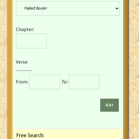
Danish Bible
Dutch Staten Vertaling Bible
Eng. KJV&Book of Mormon
Chapter:
English YLT 1898 Bible
Estonian Genesis New Testament
Finnish 1776 Bible
Finnish 1938 Bible
Verse:
French Darby Bible
---------
French Louis Segond Bible
From:
To:
Gaelic (Manx) Selections
Gaelic (Scottish) Mark
Georgian Gospels Acts James
German Luther 1912 Bible
Gothic NT AmbrosianusA Partial
Greek Modern Bible
Greek NT Byzantine Majority
Free Search:
Greek NT Textus Receptus