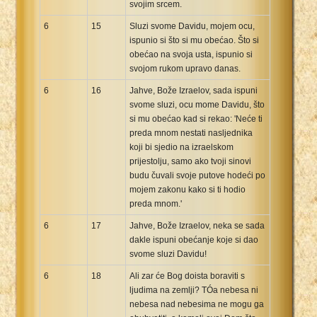
svojim srcem.
6
15
Sluzi svome Davidu, mojem ocu,
ispunio si što si mu obećao. Što si
obećao na svoja usta, ispunio si
svojom rukom upravo danas.
6
16
Jahve, Bože Izraelov, sada ispuni
svome sluzi, ocu mome Davidu, što
si mu obećao kad si rekao: 'Neće ti
preda mnom nestati nasljednika
koji bi sjedio na izraelskom
prijestolju, samo ako tvoji sinovi
budu čuvali svoje putove hodeći po
mojem zakonu kako si ti hodio
preda mnom.'
6
17
Jahve, Bože Izraelov, neka se sada
dakle ispuni obećanje koje si dao
svome sluzi Davidu!
6
18
Ali zar će Bog doista boraviti s
ljudima na zemlji? TÓa nebesa ni
nebesa nad nebesima ne mogu ga