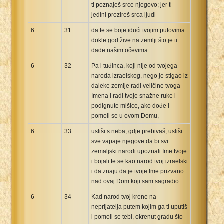
ti poznaješ srce njegovo; jer ti
jedini prozireš srca ljudi
6
31
da te se boje idući tvojim putovima
dokle god žive na zemlji što je ti
dade našim očevima.
6
32
Pa i tuđinca, koji nije od tvojega
naroda izraelskog, nego je stigao iz
daleke zemlje radi veličine tvoga
Imena i radi tvoje snažne ruke i
podignute mišice, ako dođe i
pomoli se u ovom Domu,
6
33
usliši s neba, gdje prebivaš, usliši
sve vapaje njegove da bi svi
zemaljski narodi upoznali Ime tvoje
i bojali te se kao narod tvoj izraelski
i da znaju da je tvoje Ime prizvano
nad ovaj Dom koji sam sagradio.
6
34
Kad narod tvoj krene na
neprijatelja putem kojim ga ti uputiš
i pomoli se tebi, okrenut gradu što