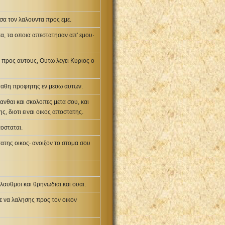
υσα τον λαλουντα προς εμε.
α, τα οποια απεστατησαν απ' εμου·
ι προς αυτους, Ουτω λεγει Κυριος ο
εσταθη προφητης εν μεσω αυτων.
κανθαι και σκολοπες μετα σου, και
 διοτι ειναι οικος αποστατης.
ποσταται.
ατης οικος· ανοιξον το στομα σου
λαυθμοι και θρηνωδιαι και ουαι.
γε να λαλησης προς τον οικον