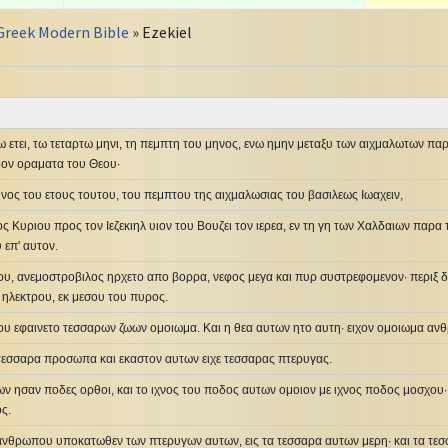
Greek Modern Bible
» Ezekiel
τω ετει, τω τεταρτω μηνι, τη πεμπτη του μηνος, ενω ημην μεταξυ των αιχμαλωτων π
ιδον οραματα του Θεου·
νος του ετους τουτου, του πεμπτου της αιχμαλωσιας του βασιλεως Ιωαχειν,
ος Κυριου προς τον Ιεζεκιηλ υιον του Βουζει τον ιερεα, εν τη γη των Χαλδαιων παρα 
 επ' αυτον.
 ιδου, ανεμοστροβιλος ηρχετο απο βορρα, νεφος μεγα και πυρ συστρεφομενον· περιξ 
 ηλεκτρου, εκ μεσου του πυρος.
ου εφαινετο τεσσαρων ζωων ομοιωμα. Και η θεα αυτων ητο αυτη· ειχον ομοιωμα αν
 τεσσαρα προσωπα και εκαστον αυτων ειχε τεσσαρας πτερυγας.
ων ησαν ποδες ορθοι, και το ιχνος του ποδος αυτων ομοιον με ιχνος ποδος μοσχου
ς.
 ανθρωπου υποκατωθεν των πτερυγων αυτων, εις τα τεσσαρα αυτων μερη· και τα τε