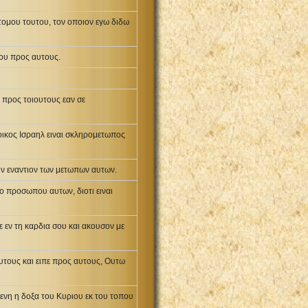
 τομου τουτου, τον οποιον εγω διδω
μου προς αυτους.
 προς τοιουτους εαν σε
 οικος Ισραηλ ειναι σκληρομετωπος
ν εναντιον των μετωπων αυτων.
 προσωπου αυτων, διοτι ειναι
ε εν τη καρδια σου και ακουσον με
υτους και ειπε προς αυτους, Ουτω
ενη η δοξα του Κυριου εκ του τοπου