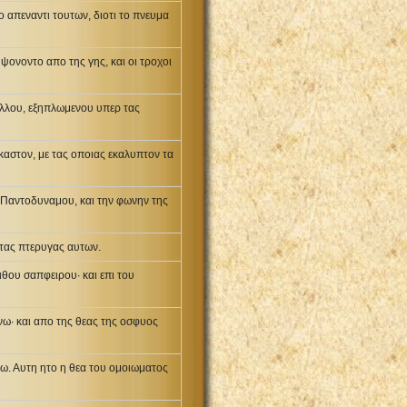
ο απεναντι τουτων, διοτι το πνευμα
 υψονοντο απο της γης, και οι τροχοι
λλου, εξηπλωμενου υπερ τας
καστον, με τας οποιας εκαλυπτον τα
 Παντοδυναμου, και την φωνην της
 τας πτερυγας αυτων.
θου σαπφειρου· και επι του
νω· και απο της θεας της οσφυος
λω. Αυτη ητο η θεα του ομοιωματος