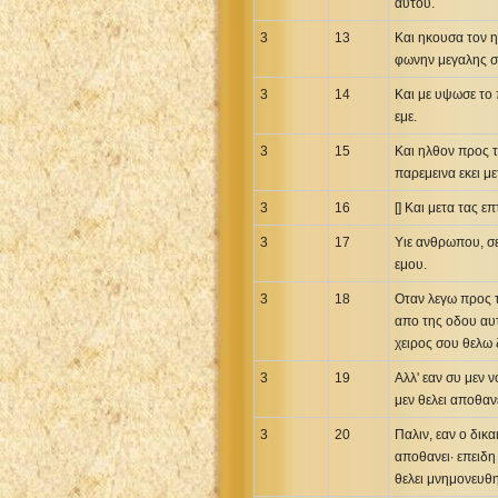
αυτου.
3
13
Και ηκουσα τον η
φωνην μεγαλης σ
3
14
Και με υψωσε το 
εμε.
3
15
Και ηλθον προς τ
παρεμεινα εκει μ
3
16
[] Και μετα τας ε
3
17
Υιε ανθρωπου, σε
εμου.
3
18
Οταν λεγω προς τ
απο της οδου αυτ
χειρος σου θελω 
3
19
Αλλ' εαν συ μεν 
μεν θελει αποθαν
3
20
Παλιν, εαν ο δικ
αποθανει· επειδη
θελει μνημονευθη