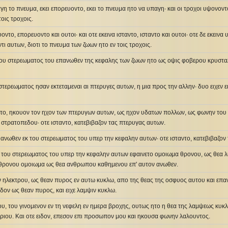
η το πνευμα, εκει επορευοντο, εκει το πνευμα ητο να υπαγη· και οι τροχοι υψονοντ
οις τροχοις.
οντο, επορευοντο και ουτοι· και οτε εκεινα ισταντο, ισταντο και ουτοι· οτε δε εκεινα
ι αυτων, διοτι το πνευμα των ζωων ητο εν τοις τροχοις.
του στερεωματος του επανωθεν της κεφαλης των ζωων ητο ως οψις φοβερου κρυστα
τερεωματος ησαν εκτεταμεναι αι πτερυγες αυτων, η μια προς την αλλην· δυο ειχεν ε
ντο, ηκουον τον ηχον των πτερυγων αυτων, ως ηχον υδατων πολλων, ως φωνην του
στρατοπεδου· οτε ισταντο, κατεβιβαζον τας πτερυγας αυτων.
 ανωθεν εκ του στερεωματος του υπερ την κεφαλην αυτων· οτε ισταντο, κατεβιβαζον
 του στερεωματος του υπερ την κεφαλην αυτων εφαινετο ομοιωμα θρονου, ως θεα λι
θρονου ομοιωμα ως θεα ανθρωπου καθημενου επ' αυτον ανωθεν.
ν ηλεκτρου, ως θεαν πυρος εν αυτω κυκλω, απο της θεας της οσφυος αυτου και επα
ιδον ως θεαν πυρος, και ειχε λαμψιν κυκλω.
ου, του γινομενον εν τη νεφελη εν ημερα βροχης, ουτως ητο η θεα της λαμψεως κυκ
ριου. Και οτε ειδον, επεσον επι προσωπον μου και ηκουσα φωνην λαλουντος.