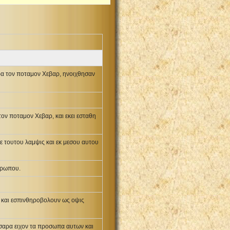
αρα τον ποταμον Χεβαρ, ηνοιχθησαν
τον ποταμον Χεβαρ, και εκει εσταθη
δε τουτου λαμψις και εκ μεσου αυτου
θρωπου.
· και εσπινθηροβολουν ως οψις
σσαρα ειχον τα προσωπα αυτων και