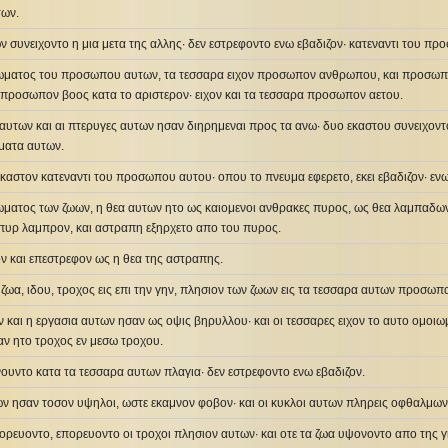
των.
ν συνειχοντο η μια μετα της αλλης· δεν εστρεφοντο ενω εβαδιζον· κατεναντι του 
ιωματος του προσωπου αυτων, τα τεσσαρα ειχον προσωπον ανθρωπου, και προσωπον 
 προσωπον βοος κατα το αριστερον· ειχον και τα τεσσαρα προσωπον αετου.
υτων και αι πτερυγες αυτων ησαν διηρημεναι προς τα ανω· δυο εκαστου συνειχοντο
ματα αυτων.
καστον κατεναντι του προσωπου αυτου· οπου το πνευμα εφερετο, εκει εβαδιζον· ενω
ωματος των ζωων, η θεα αυτων ητο ως καιομενοι ανθρακες πυρος, ως θεα λαμπαδων
 πυρ λαμπρον, και αστραπη εξηρχετο απο του πυρος.
ον και επεστρεφον ως η θεα της αστραπης.
α ζωα, ιδου, τροχος εις επι την γην, πλησιον των ζωων εις τα τεσσαρα αυτων προσωπ
 και η εργασια αυτων ησαν ως οψις βηρυλλου· και οι τεσσαρες ειχον το αυτο ομοιωμ
αν ητο τροχος εν μεσω τροχου.
ινουντο κατα τα τεσσαρα αυτων πλαγια· δεν εστρεφοντο ενω εβαδιζον.
ων ησαν τοσον υψηλοι, ωστε εκαμνον φοβον· και οι κυκλοι αυτων πληρεις οφθαλμω
πορευοντο, επορευοντο οι τροχοι πλησιον αυτων· και οτε τα ζωα υψονοντο απο της γη