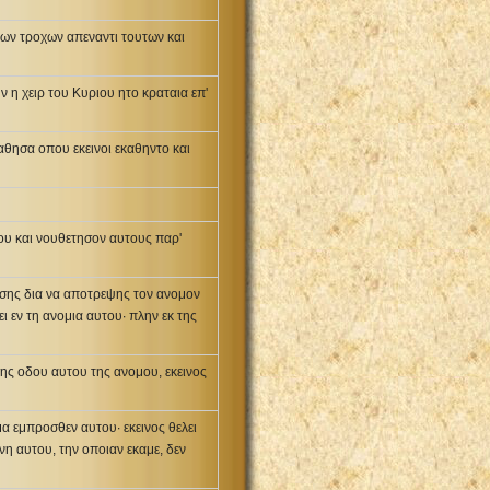
 των τροχων απεναντι τουτων και
ν η χειρ του Κυριου ητο κραταια επ'
αθησα οπου εκεινοι εκαθηντο και
ου και νουθετησον αυτους παρ'
ησης δια να αποτρεψης τον ανομον
 εν τη ανομια αυτου· πλην εκ της
της οδου αυτου της ανομου, εκεινος
α εμπροσθεν αυτου· εκεινος θελει
νη αυτου, την οποιαν εκαμε, δεν