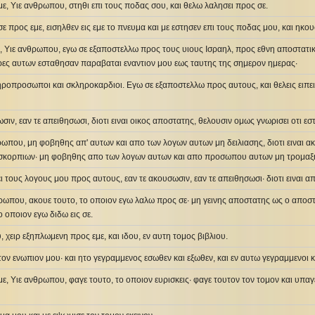
εμε, Υιε ανθρωπου, στηθι επι τους ποδας σου, και θελω λαλησει προς σε.
ε προς εμε, εισηλθεν εις εμε το πνευμα και με εστησεν επι τους ποδας μου, και ηκο
ε, Υιε ανθρωπου, εγω σε εξαποστελλω προς τους υιους Ισραηλ, προς εθνη αποστατικ
ερες αυτων εσταθησαν παραβαται εναντιον μου εως ταυτης της σημερον ημερας·
κληροπροσωποι και σκληροκαρδιοι. Εγω σε εξαποστελλω προς αυτους, και θελεις ειπε
ωσιν, εαν τε απειθησωσι, διοτι ειναι οικος αποστατης, θελουσιν ομως γνωρισει οτι 
νθρωπου, μη φοβηθης απ' αυτων και απο των λογων αυτων μη δειλιασης, διοτι ειναι α
 σκορπιων· μη φοβηθης απο των λογων αυτων και απο προσωπου αυτων μη τρομαξης,
ει τους λογους μου προς αυτους, εαν τε ακουσωσιν, εαν τε απειθησωσι· διοτι ειναι α
ρωπου, ακουε τουτο, το οποιον εγω λαλω προς σε· μη γεινης αποστατης ως ο αποστ
ο οποιον εγω διδω εις σε.
υ, χειρ εξηπλωμενη προς εμε, και ιδου, εν αυτη τομος βιβλιου.
υτον ενωπιον μου· και ητο γεγραμμενος εσωθεν και εξωθεν, και εν αυτω γεγραμμενοι κ
 εμε, Υιε ανθρωπου, φαγε τουτο, το οποιον ευρισκεις· φαγε τουτον τον τομον και υπα