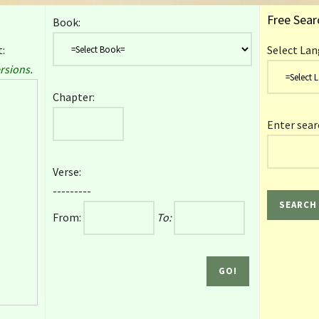
Free Sear
Book:
:
Select Lan
rsions.
Chapter:
Enter sear
Verse:
---------
From:
To: