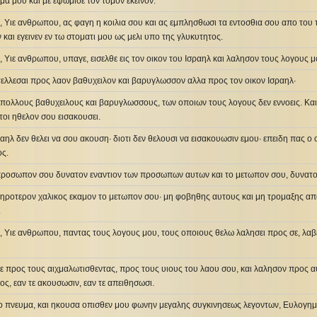
ομα μου και με εψωμισε τον τομον εκεινον.
ε, Υιε ανθρωπου, ας φαγη η κοιλια σου και ας εμπλησθωσι τα εντοσθια σου απο του
ν και εγεινεν εν τω στοματι μου ως μελι υπο της γλυκυτητος.
ε, Υιε ανθρωπου, υπαγε, εισελθε εις τον οικον του Ισραηλ και λαλησον τους λογους 
τελλεσαι προς λαον βαθυχειλον και βαρυγλωσσον αλλα προς τον οικον Ισραηλ·
πολλους βαθυχειλους και βαρυγλωσσους, των οποιων τους λογους δεν εννοεις. Και
τοι ηθελον σου εισακουσει.
αηλ δεν θελει να σου ακουση· διοτι δεν θελουσι να εισακουωσιν εμου· επειδη πας ο
ος.
 προσωπον σου δυνατον εναντιον των προσωπων αυτων και το μετωπον σου, δυνατο
ηροτερον χαλικος εκαμον το μετωπον σου· μη φοβηθης αυτους και μη τρομαξης απο
.
ε, Υιε ανθρωπου, παντας τους λογους μου, τους οποιους θελω λαλησει προς σε, λαβ
θε προς τους αιχμαλωτισθεντας, προς τους υιους του λαου σου, και λαλησον προς α
ος, εαν τε ακουσωσιν, εαν τε απειθησωσι.
το πνευμα, και ηκουσα οπισθεν μου φωνην μεγαλης συγκινησεως λεγοντων, Ευλογημ