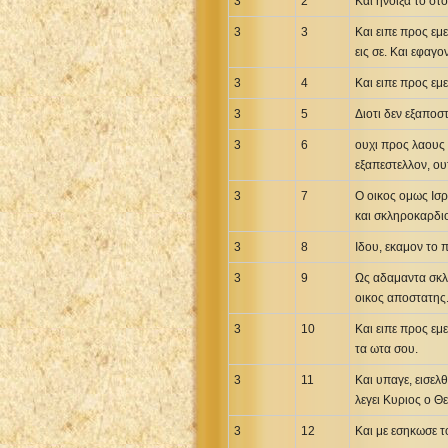
3
2
Και ηνοιξα το στ
3
3
Και ειπε προς εμ
εις σε. Και εφαγο
3
4
Και ειπε προς εμ
3
5
Διοτι δεν εξαποσ
3
6
ουχι προς λαους 
εξαπεστελλον, ου
3
7
Ο οικος ομως Ισρ
και σκληροκαρδι
3
8
Ιδου, εκαμον το
3
9
Ως αδαμαντα σκλ
οικος αποστατης
3
10
Και ειπε προς εμ
τα ωτα σου.
3
11
Και υπαγε, εισελ
λεγει Κυριος ο Θε
3
12
Και με εσηκωσε 