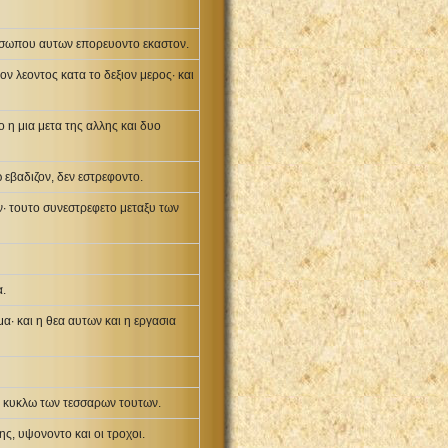
προσωπου αυτων επορευοντο εκαστον.
λεοντος κατα το δεξιον μερος· και
 η μια μετα της αλλης και δυο
 εβαδιζον, δεν εστρεφοντο.
· τουτο συνεστρεφετο μεταξυ των
α.
α· και η θεα αυτων και η εργασια
ν κυκλω των τεσσαρων τουτων.
ς, υψονοντο και οι τροχοι.