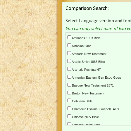
Comparison Search:
Select Language version and font
You can only select max. of two ve
Afrikaans 1953 Bible
Albanian Bible
Amharic New Testament
Arabic Smith 1865 Bible
Aramaic Peshitta NT
Armenian Eastern Gen Exod Gosp
Basque New Testament 1571
Breton New Testament
Cebuano Bible
Chamorro Psalms, Gospels, Acts
Chinese NCV Bible
Chinese Union Bible