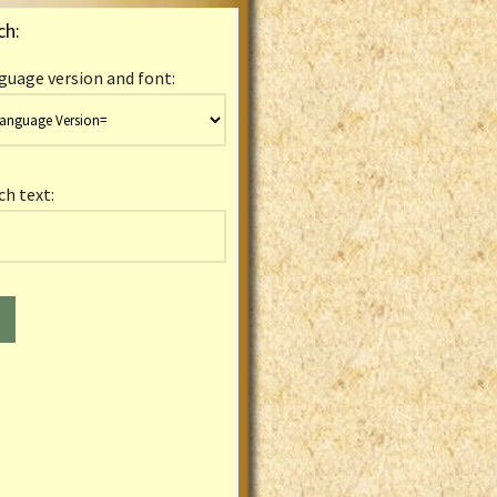
ch:
guage version and font:
ch text: