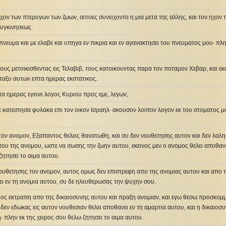
χον των πτερυγων των ζωων, αιτινες συνειχοντο η μια μετα της αλλης, και τον ηχον
υγκινησεως.
πνευμα και με ελαβε και υπηγα εν πικρια και εν αγανακτησει του πνευματος μου· πλη
ους μετοικισθεντας εις Τελαβιβ, τους κατοικουντας παρα τον ποταμον Χεβαρ, και εκ
εταξυ αυτων επτα ημερας εκστατικος.
πτα ημερας εγεινε λογος Κυριου προς εμε, λεγων,
 κατεστησα φυλακα επι τον οικον Ισραηλ· ακουσον λοιπον λογον εκ του στοματος μ
ον ανομον, Εξαπαντος θελεις θανατωθη, και συ δεν νουθετησης αυτον και δεν λαλ
ου της ανομου, ωστε να σωσης την ζωην αυτου, εκεινος μεν ο ανομος θελει αποθανει
ζητησει το αιμα αυτου.
νουθετησης τον ανομον, αυτος ομως δεν επιστρεφη απο της ανομιας αυτου και απο 
ει εν τη ανομια αυτου, συ δε ηλευθερωσας την ψυχην σου.
αιος εκτραπη απο της δικαιοσυνης αυτου και πραξη ανομιαν, και εγω θεσω προσκομμ
 δεν εδωκας εις αυτον νουθεσιαν θελει αποθανει εν τη αμαρτια αυτου, και η δικαιοσυ
· πλην εκ της χειρος σου θελω ζητησει το αιμα αυτου.