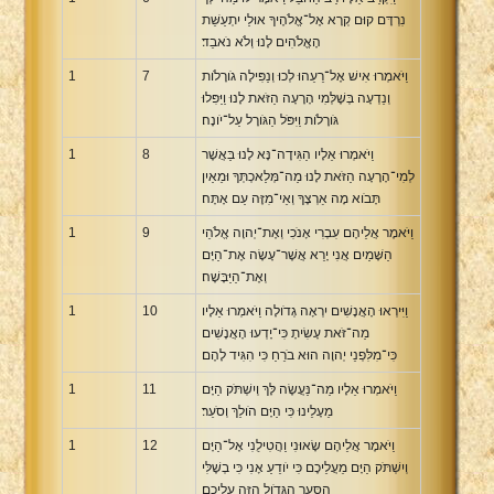
נִרְדָּם קוּם קְרָא אֶל־אֱלֹהֶיךָ אוּלַי יִתְעַשֵּׁת
Xhosa Bible
הָאֱלֹהִים לָנוּ וְלֹא נֹאבֵד׃
וַיֹּאמְרוּ אִישׁ אֶל־רֵעֵהוּ לְכוּ וְנַפִּילָה גֹורָלֹות
7
1
וְנֵדְעָה בְּשֶׁלְּמִי הָרָעָה הַזֹּאת לָנוּ וַיַּפִּלוּ
גֹּורָלֹות וַיִּפֹּל הַגֹּורָל עַל־יֹונָה׃
וַיֹּאמְרוּ אֵלָיו הַגִּידָה־נָּא לָנוּ בַּאֲשֶׁר
8
1
לְמִי־הָרָעָה הַזֹּאת לָנוּ מַה־מְּלַאכְתְּךָ וּמֵאַיִן
תָּבֹוא מָה אַרְצֶךָ וְאֵי־מִזֶּה עַם אָתָּה׃
וַיֹּאמֶר אֲלֵיהֶם עִבְרִי אָנֹכִי וְאֶת־יְהוָה אֱלֹהֵי
9
1
הַשָּׁמַיִם אֲנִי יָרֵא אֲשֶׁר־עָשָׂה אֶת־הַיָּם
וְאֶת־הַיַּבָּשָׁה׃
וַיִּירְאוּ הָאֲנָשִׁים יִרְאָה גְדֹולָה וַיֹּאמְרוּ אֵלָיו
10
1
מַה־זֹּאת עָשִׂיתָ כִּי־יָדְעוּ הָאֲנָשִׁים
כִּי־מִלִּפְנֵי יְהוָה הוּא בֹרֵחַ כִּי הִגִּיד לָהֶם׃
וַיֹּאמְרוּ אֵלָיו מַה־נַּעֲשֶׂה לָּךְ וְיִשְׁתֹּק הַיָּם
11
1
מֵעָלֵינוּ כִּי הַיָּם הֹולֵךְ וְסֹעֵר׃
וַיֹּאמֶר אֲלֵיהֶם שָׂאוּנִי וַהֲטִילֻנִי אֶל־הַיָּם
12
1
וְיִשְׁתֹּק הַיָּם מֵעֲלֵיכֶם כִּי יֹודֵעַ אָנִי כִּי בְשֶׁלִּי
הַסַּעַר הַגָּדֹול הַזֶּה עֲלֵיכֶם׃