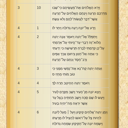
וַיַּרְא הָאֱלֹהִים אֶת־מַעֲשֵׂיהֶם כִּי־שָׁבוּ
10
3
מִדַּרְכָּם הָרָעָה וַיִּנָּחֶם הָאֱלֹהִים עַל־הָרָעָה
אֲשֶׁר־דִּבֶּר לַעֲשֹׂות־לָהֶם וְלֹא עָשָׂה׃
וַיֵּרַע אֶל־יֹונָה רָעָה גְדֹולָה וַיִּחַר לֹו׃
1
4
וַיִּתְפַּלֵּל אֶל־יְהוָה וַיֹּאמַר אָנָּה יְהוָה
2
4
הֲלֹוא־זֶה דְבָרִי עַד־הֱיֹותִי עַל־אַדְמָתִי
עַל־כֵּן קִדַּמְתִּי לִבְרֹחַ תַּרְשִׁישָׁה כִּי יָדַעְתִּי
כִּי אַתָּה אֵל־חַנּוּן וְרַחוּם אֶרֶךְ אַפַּיִם
וְרַב־חֶסֶד וְנִחָם עַל־הָרָעָה׃
וְעַתָּה יְהוָה קַח־נָא אֶת־נַפְשִׁי מִמֶּנִּי כִּי
3
4
טֹוב מֹותִי מֵחַיָּי׃ ס
וַיֹּאמֶר יְהוָה הַהֵיטֵב חָרָה לָךְ׃
4
4
וַיֵּצֵא יֹונָה מִן־הָעִיר וַיֵּשֶׁב מִקֶּדֶם לָעִיר
5
4
וַיַּעַשׂ לֹו שָׁם סֻכָּה וַיֵּשֶׁב תַּחְתֶּיהָ בַּצֵּל עַד
אֲשֶׁר יִרְאֶה מַה־יִּהְיֶה בָּעִיר׃
וַיְמַן יְהוָה־אֱלֹהִים קִיקָיֹון וַיַּעַל ׀ מֵעַל לְיֹונָה
6
4
לִהְיֹות צֵל עַל־רֹאשֹׁו לְהַצִּיל לֹו מֵרָעָתֹו
וַיִּשְׂמַח יֹונָה עַל־הַקִּיקָיֹון שִׂמְחָה גְדֹולָה׃