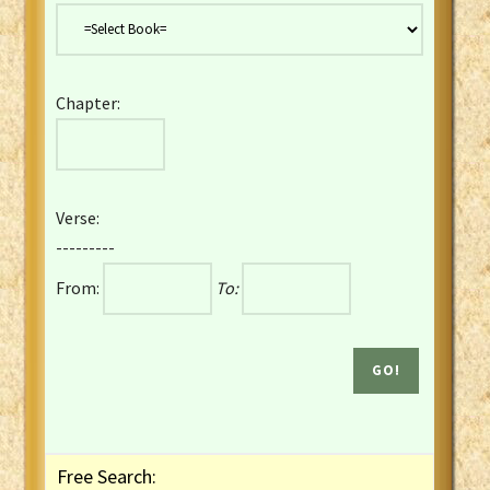
Danish Bible
Dutch Staten Vertaling Bible
Eng. KJV&Book of Mormon
Chapter:
English YLT 1898 Bible
Estonian Genesis New Testament
Finnish 1776 Bible
Finnish 1938 Bible
Verse:
French Darby Bible
---------
French Louis Segond Bible
From:
To:
Gaelic (Manx) Selections
Gaelic (Scottish) Mark
Georgian Gospels Acts James
German Luther 1912 Bible
Gothic NT AmbrosianusA Partial
Greek Modern Bible
Greek NT Byzantine Majority
Free Search:
Greek NT Textus Receptus