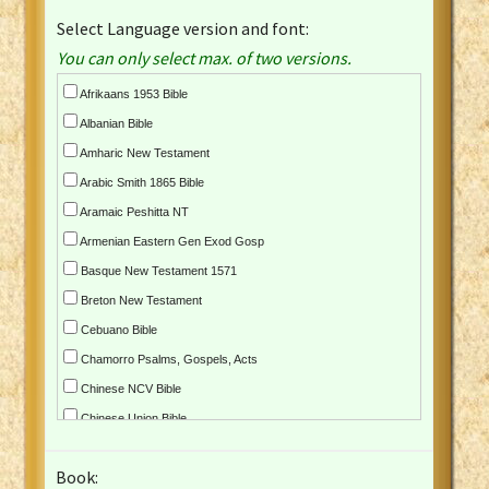
Select Language version and font:
You can only select max. of two versions.
Afrikaans 1953 Bible
Albanian Bible
Amharic New Testament
Arabic Smith 1865 Bible
Aramaic Peshitta NT
Armenian Eastern Gen Exod Gosp
Basque New Testament 1571
Breton New Testament
Cebuano Bible
Chamorro Psalms, Gospels, Acts
Chinese NCV Bible
Chinese Union Bible
Croatian Bible
Book:
Czech Kralicka Bible