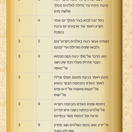
וְנִינְוֵה הָיְתָה עִיר־גְּדֹולָה לֵאלֹהִים מַהֲלַךְ
שְׁלֹשֶׁת יָמִים׃
וַיָּחֶל יֹונָה לָבֹוא בָעִיר מַהֲלַךְ יֹום אֶחָד
4
3
וַיִּקְרָא וַיֹּאמַר עֹוד אַרְבָּעִים יֹום וְנִינְוֵה
נֶהְפָּכֶת׃
וַיַּאֲמִינוּ אַנְשֵׁי נִינְוֵה בֵּאלֹהִים וַיִּקְרְאוּ־צֹום
5
3
וַיִּלְבְּשׁוּ שַׂקִּים מִגְּדֹולָם וְעַד־קְטַנָּם׃
וַיִּגַּע הַדָּבָר אֶל־מֶלֶך נִינְוֵה וַיָּקָם מִכִּסְאֹו
6
3
וַיַּעֲבֵר אַדַּרְתֹּו מֵעָלָיו וַיְכַס שַׂק וַיֵּשֶׁב
עַל־הָאֵפֶר׃
וַיַּזְעֵק וַיֹּאמֶר בְּנִינְוֵה מִטַּעַם הַמֶּלֶךְ וּגְדֹלָיו
7
3
לֵאמֹר הָאָדָם וְהַבְּהֵמָה הַבָּקָר וְהַצֹּאן
אַל־יִטְעֲמוּ מְאוּמָה אַל־יִרְעוּ וּמַיִם
אַל־יִשְׁתּוּ׃
וְיִתְכַּסּוּ שַׂקִּים הָאָדָם וְהַבְּהֵמָה וְיִקְרְאוּ
8
3
אֶל־אֱלֹהִים בְּחָזְקָה וְיָשֻׁבוּ אִישׁ מִדַּרְכֹּו
הָרָעָה וּמִן־הֶחָמָס אֲשֶׁר בְּכַפֵּיהֶם׃
מִי־יֹודֵעַ יָשׁוּב וְנִחַם הָאֱלֹהִים וְשָׁב מֵחֲרֹון
9
3
אַפֹּו וְלֹא נֹאבֵד׃