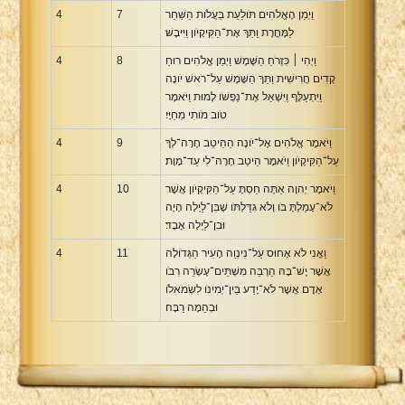
וַיְמַן הָאֱלֹהִים תֹּולַעַת בַּעֲלֹות הַשַּׁחַר
7
4
לַמָּחֳרָת וַתַּךְ אֶת־הַקִּיקָיֹון וַיִּיבָשׁ׃
וַיְהִי ׀ כִּזְרֹחַ הַשֶּׁמֶשׁ וַיְמַן אֱלֹהִים רוּחַ
8
4
קָדִים חֲרִישִׁית וַתַּךְ הַשֶּׁמֶשׁ עַל־רֹאשׁ יֹונָה
וַיִּתְעַלָּף וַיִּשְׁאַל אֶת־נַפְשֹׁו לָמוּת וַיֹּאמֶר
טֹוב מֹותִי מֵחַיָּי׃
וַיֹּאמֶר אֱלֹהִים אֶל־יֹונָה הַהֵיטֵב חָרָה־לְךָ
9
4
עַל־הַקִּיקָיֹון וַיֹּאמֶר הֵיטֵב חָרָה־לִי עַד־מָוֶת׃
וַיֹּאמֶר יְהוָה אַתָּה חַסְתָּ עַל־הַקִּיקָיֹון אֲשֶׁר
10
4
לֹא־עָמַלְתָּ בֹּו וְלֹא גִדַּלְתֹּו שֶׁבִּן־לַיְלָה הָיָה
וּבִן־לַיְלָה אָבָד׃
וַאֲנִי לֹא אָחוּס עַל־נִינְוֵה הָעִיר הַגְּדֹולָה
11
4
אֲשֶׁר יֶשׁ־בָּהּ הַרְבֵּה מִשְׁתֵּים־עֶשְׂרֵה רִבֹּו
אָדָם אֲשֶׁר לֹא־יָדַע בֵּין־יְמִינֹו לִשְׂמֹאלֹו
וּבְהֵמָה רַבָּה׃