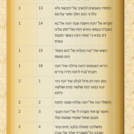
וַיַּחְתְּרוּ הָאֲנָשִׁים לְהָשִׁיב אֶל־הַיַּבָּשָׁה וְלֹא
13
1
יָכֹלוּ כִּי הַיָּם הֹולֵךְ וְסֹעֵר עֲלֵיהֶם׃
וַיִּקְרְאוּ אֶל־יְהוָה וַיֹּאמְרוּ אָנָּה יְהוָה אַל־נָא
14
1
נֹאבְדָה בְּנֶפֶשׁ הָאִישׁ הַזֶּה וְאַל־תִּתֵּן עָלֵינוּ
דָּם נָקִיא כִּי־אַתָּה יְהוָה כַּאֲשֶׁר חָפַצְתָּ
עָשִׂיתָ׃
וַיִּשְׂאוּ אֶת־יֹונָה וַיְטִלֻהוּ אֶל־הַיָּם וַיַּעֲמֹד
15
1
הַיָּם מִזַּעְפֹּו׃
וַיִּירְאוּ הָאֲנָשִׁים יִרְאָה גְדֹולָה אֶת־יְהוָה
16
1
וַיִּזְבְּחוּ־זֶבַח לַיהוָה וַיִּדְּרוּ נְדָרִים׃
וַיְמַן יְהוָה דָּג גָּדֹול לִבְלֹעַ אֶת־יֹונָה וַיְהִי
1
2
יֹונָה בִּמְעֵי הַדָּג שְׁלֹשָׁה יָמִים וּשְׁלֹשָׁה
לֵילֹות׃
וַיִּתְפַּלֵּל יֹונָה אֶל־יְהוָה אֱלֹהָיו מִמְּעֵי הַדָּגָה׃
2
2
וַיֹּאמֶר קָרָאתִי מִצָּרָה לִי אֶל־יְהוָה וַיַּעֲנֵנִי
3
2
מִבֶּטֶן שְׁאֹול שִׁוַּעְתִּי שָׁמַעְתָּ קֹולִי׃
וַתַּשְׁלִיכֵנִי מְצוּלָה בִּלְבַב יַמִּים וְנָהָר
4
2
יְסֹבְבֵנִי כָּל־מִשְׁבָּרֶיךָ וְגַלֶּיךָ עָלַי עָבָרוּ׃