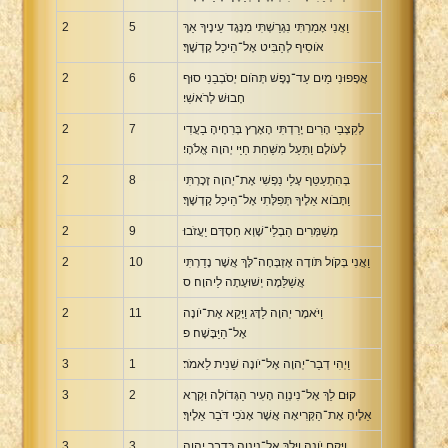
וַאֲנִי אָמַרְתִּי נִגְרַשְׁתִּי מִנֶּגֶד עֵינֶיךָ אַךְ
5
2
אֹוסִיף לְהַבִּיט אֶל־הֵיכַל קָדְשֶׁךָ׃
אֲפָפוּנִי מַיִם עַד־נֶפֶשׁ תְּהֹום יְסֹבְבֵנִי סוּף
6
2
חָבוּשׁ לְרֹאשִׁי׃
לְקִצְבֵי הָרִים יָרַדְתִּי הָאָרֶץ בְּרִחֶיהָ בַעֲדִי
7
2
לְעֹולָם וַתַּעַל מִשַּׁחַת חַיַּי יְהוָה אֱלֹהָי׃
בְּהִתְעַטֵּף עָלַי נַפְשִׁי אֶת־יְהוָה זָכָרְתִּי
8
2
וַתָּבֹוא אֵלֶיךָ תְּפִלָּתִי אֶל־הֵיכַל קָדְשֶׁךָ׃
מְשַׁמְּרִים הַבְלֵי־שָׁוְא חַסְדָּם יַעֲזֹבוּ׃
9
2
וַאֲנִי בְּקֹול תֹּודָה אֶזְבְּחָה־לָּךְ אֲשֶׁר נָדַרְתִּי
10
2
אֲשַׁלֵּמָה יְשׁוּעָתָה לַיהוָה׃ ס
וַיֹּאמֶר יְהוָה לַדָּג וַיָּקֵא אֶת־יֹונָה
11
2
אֶל־הַיַּבָּשָׁה׃ פ
וַיְהִי דְבַר־יְהוָה אֶל־יֹונָה שֵׁנִית לֵאמֹר׃
1
3
קוּם לֵךְ אֶל־נִינְוֵה הָעִיר הַגְּדֹולָה וִּקְרָא
2
3
אֵלֶיהָ אֶת־הַקְּרִיאָה אֲשֶׁר אָנֹכִי דֹּבֵר אֵלֶיךָ׃
וַיָּקָם יֹונָה וַיֵּלֶךְ אֶל־נִינְוֶה כִּדְבַר יְהוָה
3
3