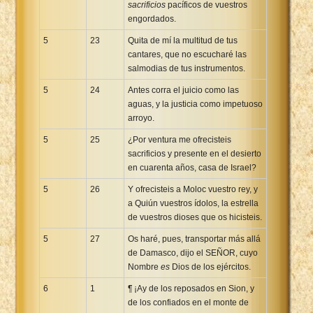
sacrificios
pacíficos de vuestros
engordados.
5
23
Quita de mí la multitud de tus
cantares, que no escucharé las
salmodias de tus instrumentos.
5
24
Antes corra el juicio como las
aguas, y la justicia como impetuoso
arroyo.
5
25
¿Por ventura me ofrecisteis
sacrificios y presente en el desierto
en cuarenta años, casa de Israel?
5
26
Y ofrecisteis a Moloc vuestro rey, y
a Quiún vuestros ídolos, la estrella
de vuestros dioses que os hicisteis.
5
27
Os haré, pues, transportar más allá
de Damasco, dijo el SEÑOR, cuyo
Nombre
es
Dios de los ejércitos.
6
1
¶ ¡Ay de los reposados en Sion, y
de los confiados en el monte de