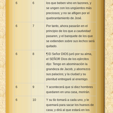
6
6
los que beben vino en tazones, y
se ungen con los ungüentos más
preciosos; y no se afligen por el
quebrantamiento de José.
6
7
Por tanto, ahora pasarán en el
principio de los que
a cautividad
pasaren, y el banquete de los que
se extienden
sobre sus lechos
será
quitado.
6
8
¶ El Señor DIOS juró por su alma,
el SEÑOR Dios de los ejércitos
dijo: Tengo en abominación la
grandeza de Jacob, y aborrezco
sus palacios; y la ciudad y su
plenitud entregaré al enemigo.
6
9
Y acontecerá que si diez hombres
quedaren en una casa, morirán.
6
10
Y su tío tomará a cada uno, y le
quemará para sacar los huesos de
casa; y dirá al que estará en los