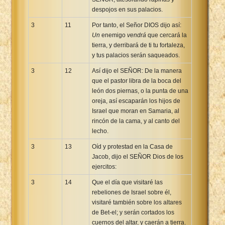
despojos en sus palacios.
3
11
Por tanto, el Señor DIOS dijo así:
Un
enemigo
vendrá
que cercará la
tierra, y derribará de ti tu fortaleza,
y tus palacios serán saqueados.
3
12
Así dijo el SEÑOR: De la manera
que el pastor libra de la boca del
león dos piernas, o la punta de una
oreja, así escaparán los hijos de
Israel que moran en Samaria, al
rincón de la cama, y al canto del
lecho.
3
13
Oíd y protestad en la Casa de
Jacob, dijo el SEÑOR Dios de los
ejercitos:
3
14
Que el día que visitaré las
rebeliones de Israel sobre él,
visitaré también sobre los altares
de Bet-el; y serán cortados los
cuernos del altar, y caerán a tierra.