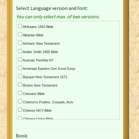
Select Language version and font:
You can only select max. of two versions.
Afrikaans 1953 Bible
Albanian Bible
Amharic New Testament
Arabic Smith 1865 Bible
Aramaic Peshitta NT
Armenian Eastern Gen Exod Gosp
Basque New Testament 1571
Breton New Testament
Cebuano Bible
Chamorro Psalms, Gospels, Acts
Chinese NCV Bible
Chinese Union Bible
Croatian Bible
Book:
Czech Kralicka Bible