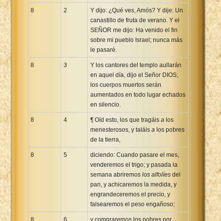
8
2
Y dijo: ¿Qué ves, Amós? Y dije: Un
canastillo de fruta de verano. Y el
SEÑOR me dijo: Ha venido el fin
sobre mi pueblo Israel; nunca más
le pasaré.
8
3
Y los cantores del templo aullarán
en aquel día, dijo el Señor DIOS;
los cuerpos muertos serán
aumentados en todo lugar echados
en silencio.
8
4
¶ Oíd esto, los que tragáis
a
los
menesterosos, y taláis
a
los pobres
de la tierra,
8
5
diciendo: Cuando pasare el mes,
venderemos el trigo; y pasada la
semana abriremos
los alfolíes
del
pan, y achicaremos la medida, y
engrandeceremos el precio, y
falsearemos el peso engañoso;
8
6
y compraremos los pobres por