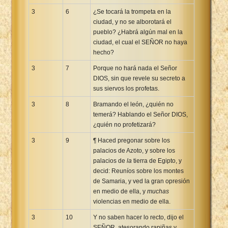
3
6
¿Se tocará la trompeta en la
ciudad, y no se alborotará el
pueblo? ¿Habrá algún mal en la
ciudad, el cual el SEÑOR no haya
hecho?
3
7
Porque no hará nada el Señor
DIOS, sin que revele su secreto a
sus siervos los profetas.
3
8
Bramando el león, ¿quién no
temerá? Hablando el Señor DIOS,
¿quién no profetizará?
3
9
¶ Haced pregonar sobre los
palacios de Azoto, y sobre los
palacios de
la
tierra de Egipto, y
decid: Reuníos sobre los montes
de Samaria, y ved la gran opresión
en medio de ella, y
muchas
violencias en medio de ella.
3
10
Y no saben hacer lo recto, dijo el
SEÑOR, atesorando rapiñas y