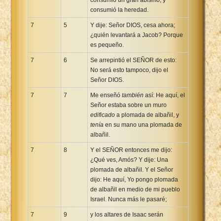
consumió la heredad.
7
5
Y dije: Señor DIOS, cesa ahora;
¿quién levantará a Jacob? Porque
es pequeño.
7
6
Se arrepintió el SEÑOR de esto:
No será esto tampoco, dijo el
Señor DIOS.
7
7
Me enseñó
también
así: He aquí, el
Señor estaba sobre un muro
edificado
a plomada de albañil, y
tenía
en su mano una plomada de
albañil.
7
8
Y el SEÑOR entonces me dijo:
¿Qué ves, Amós? Y dije: Una
plomada de albañil. Y el Señor
dijo: He aquí, Yo pongo plomada
de albañil en medio de mi pueblo
Israel. Nunca más le pasaré;
7
9
y los altares de Isaac serán