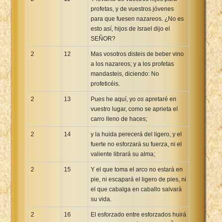
profetas, y de vuestros jóvenes
para que fuesen nazareos. ¿No es
esto así, hijos de Israel dijo el
SEÑOR?
2
12
Mas vosotros disteis de beber vino
a los nazareos; y a los profetas
mandasteis, diciendo: No
profeticéis.
2
13
Pues he aquí, yo
os
apretaré en
vuestro lugar, como se aprieta el
carro lleno de haces;
2
14
y la huida perecerá del ligero, y el
fuerte no esforzará su fuerza, ni el
valiente librará su alma;
2
15
Y el que toma el arco no estará en
pie, ni escapará el ligero de pies, ni
el que cabalga en caballo salvará
su vida.
2
16
El esforzado entre esforzados huirá