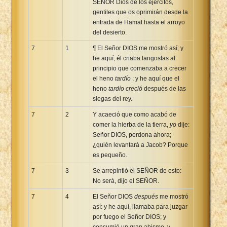
SEÑOR Dios de los ejércitos,
gentiles que os oprimirán desde la
entrada de Hamat hasta el arroyo
del desierto.
7
1
¶ El Señor DIOS me mostró así; y
he aquí, él criaba langostas al
principio que comenzaba a crecer
el heno
tardío
; y he aquí que el
heno
tardío creció
después de las
siegas del rey.
7
2
Y acaeció que como acabó de
comer la hierba de la tierra,
yo
dije:
Señor DIOS, perdona ahora;
¿quién levantará a Jacob? Porque
es pequeño.
7
3
Se arrepintió el SEÑOR de esto:
No será, dijo el SEÑOR.
7
4
El Señor DIOS
después
me mostró
así: y he aquí, llamaba para juzgar
por fuego el Señor DIOS; y
consumió un gran abismo, y