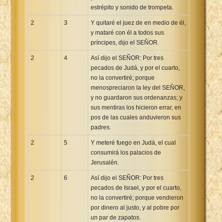
estrépito y sonido de trompeta.
2
3
Y quitaré el juez de en medio de él,
y mataré con él a todos sus
príncipes, dijo el SEÑOR.
2
4
Así dijo el SEÑOR: Por tres
pecados de Judá, y por el cuarto,
no la convertiré; porque
menospreciaron la ley del SEÑOR,
y no guardaron sus ordenanzas; y
sus mentiras los hicieron errar, en
pos de las cuales anduvieron sus
padres.
2
5
Y meteré fuego en Judá, el cual
consumirá los palacios de
Jerusalén.
2
6
Así dijo el SEÑOR: Por tres
pecados de Israel, y por el cuarto,
no la convertiré; porque vendieron
por dinero al justo, y al pobre por
un par de zapatos.