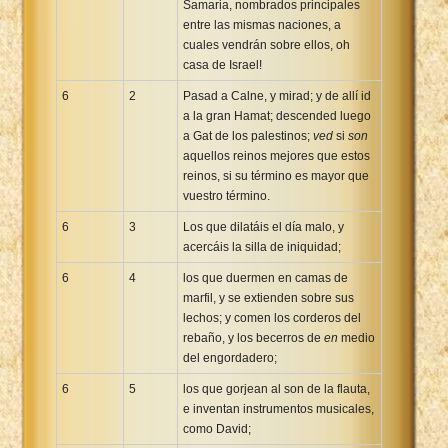
Samaria, nombrados principales
entre las mismas naciones, a
cuales vendrán sobre ellos, oh
casa de Israel!
6
2
Pasad a Calne, y mirad; y de allí id
a la gran Hamat; descended luego
a Gat de los palestinos;
ved
si
son
aquellos reinos mejores que estos
reinos, si su término es mayor que
vuestro término.
6
3
Los que dilatáis el día malo, y
acercáis la silla de iniquidad;
6
4
los que duermen en camas de
marfil, y se extienden sobre sus
lechos; y comen los corderos del
rebaño, y los becerros de
en
medio
del engordadero;
6
5
los que gorjean al son de la flauta,
e inventan instrumentos musicales,
como David;