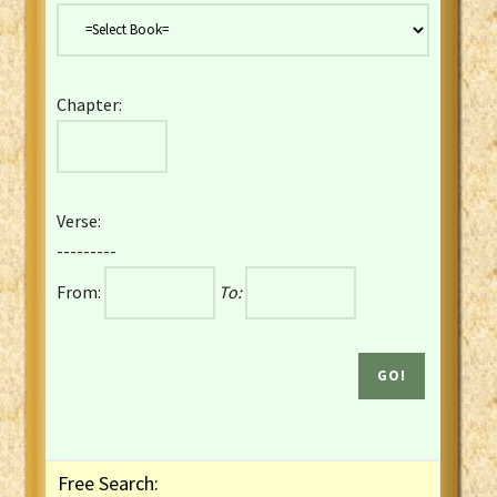
Danish Bible
Dutch Staten Vertaling Bible
Eng. KJV&Book of Mormon
Chapter:
English YLT 1898 Bible
Estonian Genesis New Testament
Finnish 1776 Bible
Finnish 1938 Bible
Verse:
French Darby Bible
---------
French Louis Segond Bible
From:
To:
Gaelic (Manx) Selections
Gaelic (Scottish) Mark
Georgian Gospels Acts James
German Luther 1912 Bible
Gothic NT AmbrosianusA Partial
Greek Modern Bible
Greek NT Byzantine Majority
Free Search:
Greek NT Textus Receptus