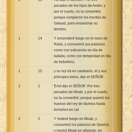
pecados de los hijos de Amón, y
por el cuarto, no la convertiré;
porque rompieron los montes de
Galaad, para ensanchar su
término.
1
14
Y encenderé fuego en el muro de
Rabá, y consumirá sus palacios
como
con estruendo en día de
batalla,
como
con tempestad en día
de torbellino;
1
15
y su rey irá en cautiverio, él y sus
príncipes todos, dijo el SEÑOR.
2
1
¶ Así dijo el SEÑOR: Por tres
pecados de Moab, y por el cuarto,
no la convertiré; porque quemó los
huesos del rey de Idumea hasta
tornarlos en cal.
2
2
Y meteré fuego en Moab, y
consumirá los palacios de Queriot;
y morirá Moab en alboroto, en