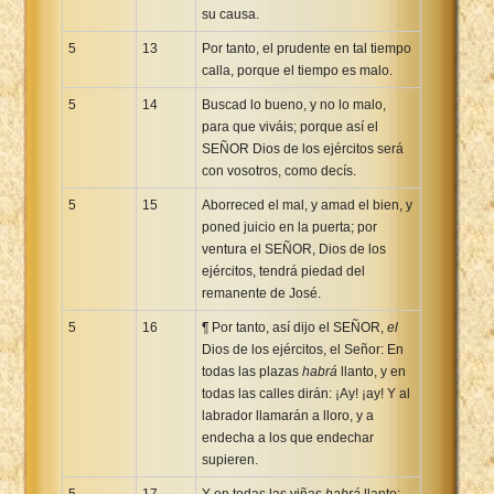
su causa.
5
13
Por tanto, el prudente en tal tiempo
calla, porque el tiempo es malo.
5
14
Buscad lo bueno, y no lo malo,
para que viváis; porque así el
SEÑOR Dios de los ejércitos será
con vosotros, como decís.
5
15
Aborreced el mal, y amad el bien, y
poned juicio en la puerta; por
ventura el SEÑOR, Dios de los
ejércitos, tendrá piedad del
remanente de José.
5
16
¶ Por tanto, así dijo el SEÑOR,
el
Dios de los ejércitos, el Señor: En
todas las plazas
habrá
llanto, y en
todas las calles dirán: ¡Ay! ¡ay! Y al
labrador llamarán a lloro, y a
endecha a los que endechar
supieren.
5
17
Y en todas las viñas
habrá
llanto;