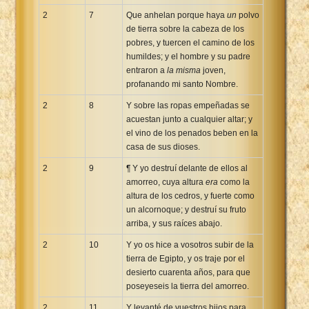
2
7
Que anhelan porque haya
un
polvo
de tierra sobre la cabeza de los
pobres, y tuercen el camino de los
humildes; y el hombre y su padre
entraron a
la misma
joven,
profanando mi santo Nombre.
2
8
Y sobre las ropas empeñadas se
acuestan junto a cualquier altar; y
el vino de los penados beben en la
casa de sus dioses.
2
9
¶ Y yo destruí delante de ellos al
amorreo, cuya altura
era
como la
altura de los cedros, y fuerte como
un alcornoque; y destruí su fruto
arriba, y sus raíces abajo.
2
10
Y yo os hice a vosotros subir de la
tierra de Egipto, y os traje por el
desierto cuarenta años, para que
poseyeseis la tierra del amorreo.
2
11
Y levanté de vuestros hijos para