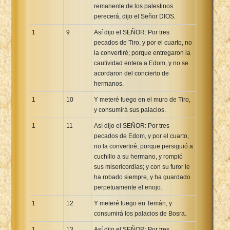
remanente de los palestinos
perecerá, dijo el Señor DIOS.
1
9
Así dijo el SEÑOR: Por tres
pecados de Tiro, y por el cuarto, no
la convertiré; porque entregaron la
cautividad entera a Edom, y no se
acordaron del concierto de
hermanos.
1
10
Y meteré fuego en el muro de Tiro,
y consumirá sus palacios.
1
11
Así dijo el SEÑOR: Por tres
pecados de Edom, y por el cuarto,
no la convertiré; porque persiguió a
cuchillo a su hermano, y rompió
sus misericordias; y con su furor le
ha robado siempre, y ha guardado
perpetuamente el enojo.
1
12
Y meteré fuego en Temán, y
consumirá los palacios de Bosra.
1
13
Así dijo el SEÑOR: Por tres