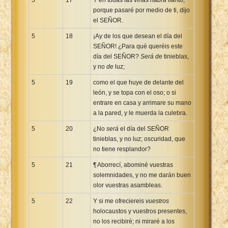
porque pasaré por medio de ti, dijo
el SEÑOR.
5
18
¡Ay de los que desean el día del
SEÑOR! ¿Para qué queréis este
día del SEÑOR?
Será de
tinieblas,
y no
de
luz;
5
19
como el que huye de delante del
león, y se topa con el oso; o si
entrare en casa y arrimare su mano
a la pared, y le muerda la culebra.
5
20
¿No
será
el día del SEÑOR
tinieblas, y no luz; oscuridad, que
no tiene resplandor?
5
21
¶ Aborrecí, abominé vuestras
solemnidades, y no me darán buen
olor vuestras asambleas.
5
22
Y si me ofreciereis
vuestros
holocaustos y vuestros presentes,
no los recibiré; ni miraré a los