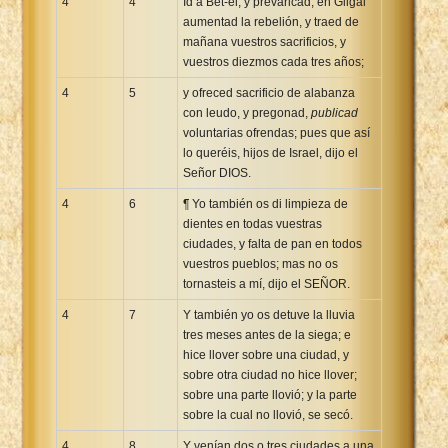
4
4
Id a Bet-el, y prevaricad; en Gilgal
aumentad la rebelión, y traed de
mañana vuestros sacrificios, y
vuestros diezmos cada tres años;
4
5
y ofreced sacrificio de alabanza
con leudo, y pregonad,
publicad
voluntarias ofrendas; pues que así
lo queréis, hijos de Israel, dijo el
Señor DIOS.
4
6
¶ Yo también os di limpieza de
dientes en todas vuestras
ciudades, y falta de pan en todos
vuestros pueblos; mas no os
tornasteis a mí, dijo el SEÑOR.
4
7
Y también yo os detuve la lluvia
tres meses antes de la siega; e
hice llover sobre una ciudad, y
sobre otra ciudad no hice llover;
sobre una parte llovió; y la parte
sobre la cual no llovió, se secó.
4
8
Y venían dos o tres ciudades a una