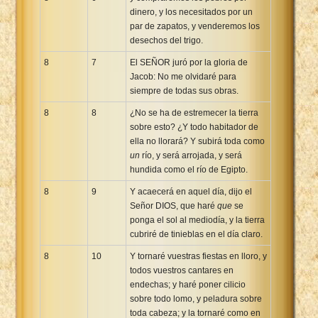
dinero, y los necesitados por un
par de zapatos, y venderemos los
desechos del trigo.
8
7
El SEÑOR juró por la gloria de
Jacob: No me olvidaré para
siempre de todas sus obras.
8
8
¿No se ha de estremecer la tierra
sobre esto? ¿Y todo habitador de
ella no llorará? Y subirá toda como
un
río, y será arrojada, y será
hundida como el río de Egipto.
8
9
Y acaecerá en aquel día, dijo el
Señor DIOS, que haré
que
se
ponga el sol al mediodía, y la tierra
cubriré de tinieblas en el día claro.
8
10
Y tornaré vuestras fiestas en lloro, y
todos vuestros cantares en
endechas; y haré poner cilicio
sobre todo lomo, y peladura sobre
toda cabeza; y la tornaré como en