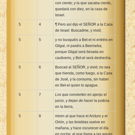
con ciento; y la que sacaba ciento,
quedará con diez, en la casa de
Israel.
5
4
¶ Pero así dijo el SEÑOR a la Casa
de Israel: Buscadme, y vivid;
5
5
y no busquéis a Bet-el ni entréis en
Gilgal, ni paséis a Beerseba;
porque Gilgal será llevada en
cautiverio, y Bet-el será deshecha.
5
6
Buscad al SEÑOR, y vivid; no sea
que hienda, como fuego, a la Casa
de José, y la consuma, sin haber
en Bet-el quien lo apague.
5
7
Los
que convierten en ajenjo el
juicio, y dejan
de hacer
la justicia
en la tierra,
5
8
miren al que hace el Arcturo y el
Orión, y las tinieblas vuelve en
mañana, y hace oscurecer el día
en noche; el que llama a las aguas