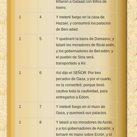
trillaron a Galaad con trillos de
Xhosa Bible
hierro.
1
4
Y meteré fuego en la casa de
Hazael, y consumirá los palacios
de Ben-adad.
1
5
Y quebraré la barra de Damasco, y
talaré los moradores de Bicat-avén,
y los gobernadores de Bet-edén; y
el pueblo de Siria será
transportado a Kir.
1
6
Así dijo el SEÑOR: Por tres
pecados de Gaza, y por el cuarto,
no la convertiré; porque llevó
cautiva toda la cautividad, para
entregarlos a Edom.
1
7
Y meteré fuego en el muro de
Gaza, y quemará sus palacios.
1
8
Y talaré
a
los moradores de Azoto,
y
a
los gobernadores de Ascalón; y
tornaré mi mano sobre Ecrón, y el