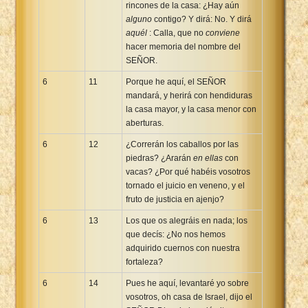
rincones de la casa: ¿Hay aún
alguno
contigo? Y dirá: No. Y dirá
aquél
: Calla, que no
conviene
hacer memoria del nombre del
SEÑOR.
6
11
Porque he aquí, el SEÑOR
mandará, y herirá con hendiduras
la casa mayor, y la casa menor con
aberturas.
6
12
¿Correrán los caballos por las
piedras? ¿Ararán
en ellas
con
vacas? ¿Por qué habéis vosotros
tornado el juicio en veneno, y el
fruto de justicia en ajenjo?
6
13
Los que os alegráis en nada; los
que decís: ¿No nos hemos
adquirido cuernos con nuestra
fortaleza?
6
14
Pues he aquí, levantaré yo sobre
vosotros, oh casa de Israel, dijo el