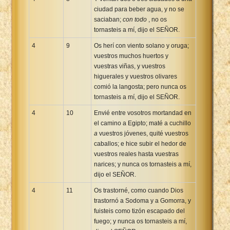
ciudad para beber agua, y no se
saciaban;
con todo
, no os
tornasteis a mí, dijo el SEÑOR.
4
9
Os herí con viento solano y oruga;
vuestros muchos huertos y
vuestras viñas, y vuestros
higuerales y vuestros olivares
comió la langosta; pero nunca os
tornasteis a mí, dijo el SEÑOR.
4
10
Envié entre vosotros mortandad en
el camino a Egipto; maté a cuchillo
a
vuestros jóvenes, quité vuestros
caballos; e hice subir el hedor de
vuestros reales hasta vuestras
narices; y nunca os tornasteis a mí,
dijo el SEÑOR.
4
11
Os trastorné, como cuando Dios
trastornó a Sodoma y a Gomorra, y
fuisteis como tizón escapado del
fuego; y nunca os tornasteis a mí,