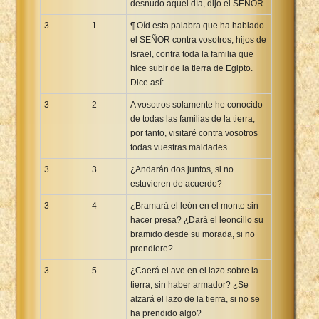
desnudo aquel día, dijo el SEÑOR.
3
1
¶ Oíd esta palabra que ha hablado
el SEÑOR contra vosotros, hijos de
Israel, contra toda la familia que
hice subir de la tierra de Egipto.
Dice así:
3
2
A vosotros solamente he conocido
de todas las familias de la tierra;
por tanto, visitaré contra vosotros
todas vuestras maldades.
3
3
¿Andarán dos juntos, si no
estuvieren de acuerdo?
3
4
¿Bramará el león en el monte sin
hacer presa? ¿Dará el leoncillo su
bramido desde su morada, si no
prendiere?
3
5
¿Caerá el ave en el lazo sobre la
tierra, sin haber armador? ¿Se
alzará el lazo de la tierra, si no se
ha prendido algo?