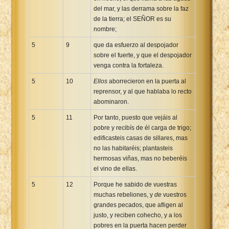
del mar, y las derrama sobre la faz
de la tierra; el SEÑOR es su
nombre;
5
9
que da esfuerzo al despojador
sobre el fuerte, y que el despojador
venga contra la fortaleza.
5
10
Ellos
aborrecieron en la puerta al
reprensor, y al que hablaba lo recto
abominaron.
5
11
Por tanto, puesto que vejáis al
pobre y recibís de él carga de trigo;
edificasteis casas de sillares, mas
no las habitaréis; plantasteis
hermosas viñas, mas no beberéis
el vino de ellas.
5
12
Porque he sabido
de
vuestras
muchas rebeliones, y
de
vuestros
grandes pecados, que afligen al
justo, y reciben cohecho, y a los
pobres en la puerta hacen perder