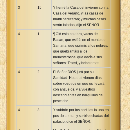
3
15
Y heriré la Casa del invierno con la
Casa del verano, y las casas de
marfil perecerán; y muchas casas
serán taladas, dijo el SEÑOR.
4
1
¶ Oíd esta palabra, vacas de
Basán, que
estáis
en el monte de
Samaria, que oprimís
a
los pobres,
que quebrantáis
a
los
menesterosos, que decís a sus
señores: Traed, y beberemos.
4
2
El Señor DIOS juró por su
Santidad: He aquí, vienen días
sobre vosotros en que os llevará
con anzuelos, y a vuestros
descendientes en barquillos de
pescador.
4
3
Y saldrán por los portillos la una en
pos de la otra, y seréis echadas del
palacio, dice el SEÑOR.