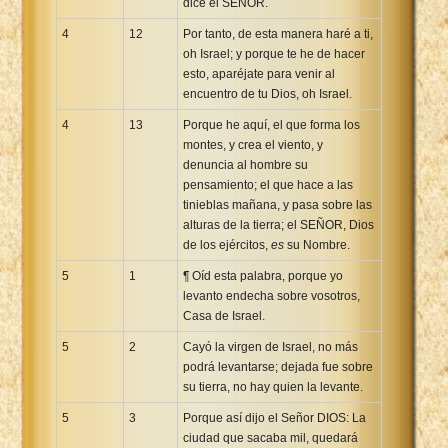
dice el SEÑOR.
4
12
Por tanto, de esta manera haré a ti,
oh Israel; y porque te he de hacer
esto, aparéjate para venir al
encuentro de tu Dios, oh Israel.
4
13
Porque he aquí, el que forma los
montes, y crea el viento, y
denuncia al hombre su
pensamiento; el que hace a las
tinieblas mañana, y pasa sobre las
alturas de la tierra; el SEÑOR, Dios
de los ejércitos,
es
su Nombre.
5
1
¶ Oíd esta palabra, porque yo
levanto endecha sobre vosotros,
Casa de Israel.
5
2
Cayó la virgen de Israel, no más
podrá levantarse; dejada fue sobre
su tierra, no hay quien la levante.
5
3
Porque así dijo el Señor DIOS: La
ciudad que sacaba mil, quedará