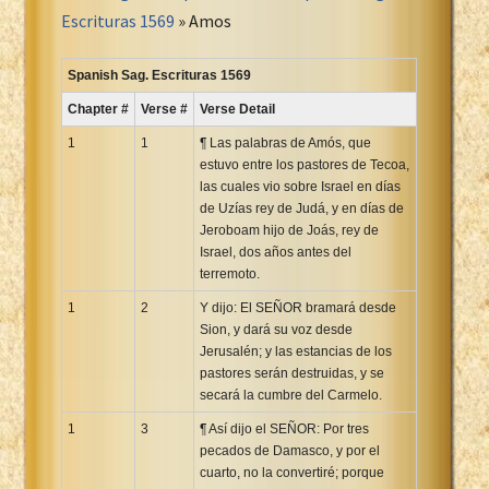
Portuguese Bible
Escrituras 1569
» Amos
Romanian Cornilescu Bible
Russian Synodal 1876 Bible
Spanish Sag. Escrituras 1569
Russian Synodal Bible KOI8
Chapter #
Verse #
Verse Detail
Russian Synodal Bible Win-1251
1
1
¶ Las palabras de Amós, que
Shuar New Testament
estuvo entre los pastores de Tecoa,
las cuales vio sobre Israel en días
Spanish RV 1909 Bible
de Uzías rey de Judá, y en días de
Spanish Sag. Escrituras 1569
Jeroboam hijo de Joás, rey de
Swahili New Testament
Israel, dos años antes del
terremoto.
Swedish 1917 Bible
1
Tagalog 1905
2
Y dijo: El SEÑOR bramará desde
Sion, y dará su voz desde
Tagalog John and James
Jerusalén; y las estancias de los
Turkish Bible
pastores serán destruidas, y se
secará la cumbre del Carmelo.
Ukrainian 1871 NT
Ukrainian Bible
1
3
¶ Así dijo el SEÑOR: Por tres
pecados de Damasco, y por el
Uma New Testament
cuarto, no la convertiré; porque
Vietnamese 1934 Bible