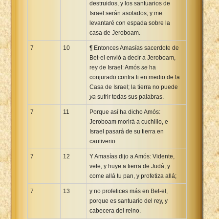
destruidos, y los santuarios de
Israel serán asolados; y me
levantaré con espada sobre la
casa de Jeroboam.
7
10
¶ Entonces Amasías sacerdote de
Bet-el envió a decir a Jeroboam,
rey de Israel: Amós
se
ha
conjurado contra ti en medio de la
Casa de Israel; la tierra no puede
ya
sufrir todas sus palabras.
7
11
Porque así ha dicho Amós:
Jeroboam morirá a cuchillo, e
Israel pasará de su tierra en
cautiverio.
7
12
Y Amasías dijo a Amós: Vidente,
vete, y huye a tierra de Judá, y
come allá tu pan, y profetiza allá;
7
13
y no profetices más en Bet-el,
porque es santuario del rey, y
cabecera del reino.