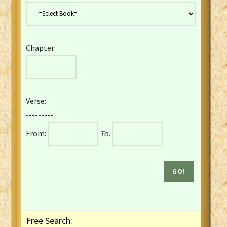
Danish Bible
Dutch Staten Vertaling Bible
Eng. KJV&Book of Mormon
Chapter:
English YLT 1898 Bible
Estonian Genesis New Testament
Finnish 1776 Bible
Finnish 1938 Bible
Verse:
French Darby Bible
---------
French Louis Segond Bible
From:
To:
Gaelic (Manx) Selections
Gaelic (Scottish) Mark
Georgian Gospels Acts James
German Luther 1912 Bible
Gothic NT AmbrosianusA Partial
Greek Modern Bible
Greek NT Byzantine Majority
Free Search:
Greek NT Textus Receptus