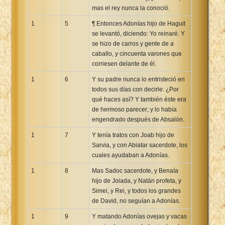
mas el rey nunca la conoció.
Xhosa Bible
1
5
¶ Entonces Adonías hijo de Haguit
se levantó, diciendo: Yo reinaré. Y
se hizo de carros y gente de
a
caballo, y cincuenta varones que
corriesen delante de él.
1
6
Y su padre nunca lo entristeció en
todos sus días con decirle: ¿Por
qué haces así? Y también éste era
de hermoso parecer; y lo había
engendrado después de Absalón.
1
7
Y tenía tratos con Joab hijo de
Sarvia, y con Abiatar sacerdote, los
cuales ayudaban a Adonías.
1
8
Mas Sadoc sacerdote, y Benaía
hijo de Joiada, y Natán profeta, y
Simei, y Rei, y todos los grandes
de David, no seguían a Adonías.
1
9
Y matando Adonías ovejas y vacas