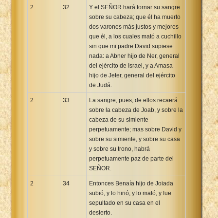
2
32
Y el SEÑOR hará tornar su sangre
sobre su cabeza; que él ha muerto
dos varones más justos y mejores
que él, a los cuales mató a cuchillo
sin que mi padre David supiese
nada: a Abner hijo de Ner, general
del ejército de Israel, y a Amasa
hijo de Jeter, general del ejército
de Judá.
2
33
La sangre, pues, de ellos recaerá
sobre la cabeza de Joab, y sobre la
cabeza de su simiente
perpetuamente; mas sobre David y
sobre su simiente, y sobre su casa
y sobre su trono, habrá
perpetuamente paz de parte del
SEÑOR.
2
34
Entonces Benaía hijo de Joiada
subió, y lo hirió, y lo mató; y fue
sepultado en su casa en el
desierto.