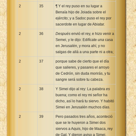
2
35
¶ Y el rey puso en su lugar a
Benaía hijo de Joiada sobre el
ejército; y a Sadoc puso el rey por
sacerdote en lugar de Abiatar.
2
36
Después
envió el rey, e hizo venir a
Semei, y le dijo: Edifícate
una
casa
en Jerusalén, y mora ahí, y no
salgas de allá a una parte ni a otra;
2
37
porque sabe de cierto que el día
que salieres, y pasares el arroyo
de Cedrón, sin duda morirás, y tu
sangre será sobre tu cabeza.
2
38
Y Simei dijo al rey: La palabra
es
buena; como el rey mi señor ha
dicho, así lo hará tu siervo. Y habitó
Simei en Jerusalén muchos días.
2
39
Pero pasados tres años, aconteció
que se le huyeron a Simei dos
siervos a Aquis, hijo de Maaca, rey
de Gat. Y dieron aviso a Simei,