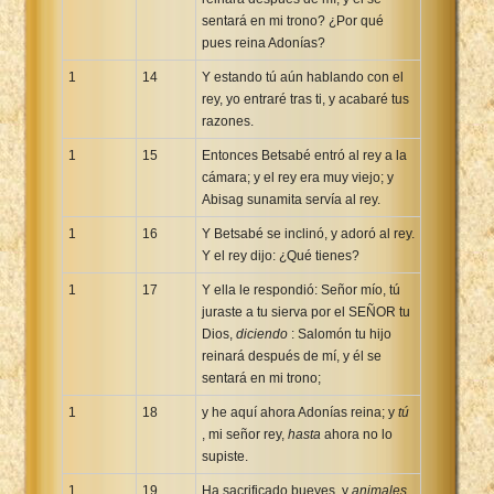
sentará en mi trono? ¿Por qué
pues reina Adonías?
1
14
Y estando tú aún hablando con el
rey, yo entraré tras ti, y acabaré tus
razones.
1
15
Entonces Betsabé entró al rey a la
cámara; y el rey era muy viejo; y
Abisag sunamita servía al rey.
1
16
Y Betsabé se inclinó, y adoró al rey.
Y el rey dijo: ¿Qué tienes?
1
17
Y ella le respondió: Señor mío, tú
juraste a tu sierva por el SEÑOR tu
Dios,
diciendo
: Salomón tu hijo
reinará después de mí, y él se
sentará en mi trono;
1
18
y he aquí ahora Adonías reina; y
tú
, mi señor rey,
hasta
ahora no lo
supiste.
1
19
Ha sacrificado bueyes, y
animales