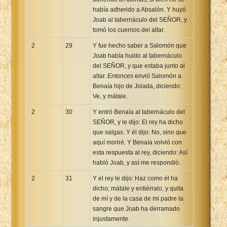
había adherido a Absalón. Y huyó
Joab al tabernáculo del SEÑOR, y
tomó los cuernos del altar.
2
29
Y fue hecho saber a Salomón que
Joab había huido al tabernáculo
del SEÑOR, y que estaba junto al
altar.
Entonces
envió Salomón a
Benaía hijo de Joiada, diciendo:
Ve, y mátale.
2
30
Y entró Benaía al tabernáculo del
SEÑOR, y le dijo: El rey ha dicho
que salgas. Y él dijo: No, sino
que
aquí moriré. Y Benaía volvió con
esta respuesta al rey, diciendo: Así
habló Joab, y así me respondió.
2
31
Y el rey le dijo: Haz como él ha
dicho; mátale y entiérralo, y quita
de mí y de la casa de mi padre la
sangre que Joab ha derramado
injustamente.