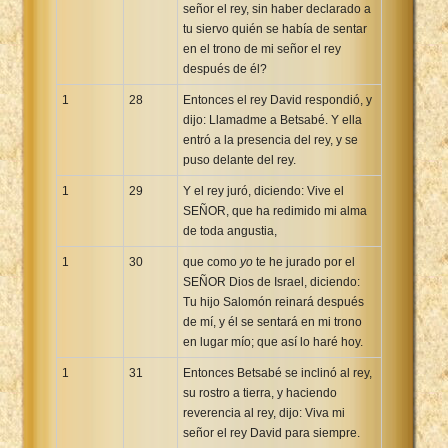
señor el rey, sin haber declarado a
tu siervo quién se había de sentar
en el trono de mi señor el rey
después de él?
1
28
Entonces el rey David respondió, y
dijo: Llamadme a Betsabé. Y ella
entró a la presencia del rey, y se
puso delante del rey.
1
29
Y el rey juró, diciendo: Vive el
SEÑOR, que ha redimido mi alma
de toda angustia,
1
30
que como
yo
te he jurado por el
SEÑOR Dios de Israel, diciendo:
Tu hijo Salomón reinará después
de mí, y él se sentará en mi trono
en lugar mío; que así lo haré hoy.
1
31
Entonces Betsabé se inclinó al rey,
su rostro a tierra, y haciendo
reverencia al rey, dijo: Viva mi
señor el rey David para siempre.