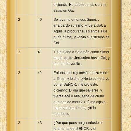
diciendo: He aquí que tus siervos
están
en Gat.
2
40
Se levantó entonces Simei, y
enalbardó su asno, y fue a Gat, a
Aquis, a procurar sus siervos. Fue,
pues, Simei, y volvió sus siervos de
Gat.
2
41
Y fue dicho a Salomón como Simei
había ido de Jerusalén hasta Gat, y
que había vuelto.
2
42
Entonces el rey envió, e hizo venir
a Simei, y le dijo: ¿No te conjuré yo
por el SEÑOR, y te protesté,
diciendo: El día que salieres, y
fueres acá o allá, sabe de cierto
que has de morir? Y tú me dijiste:
La palabra
es
buena, yo la
obedezco.
2
43
¿Por qué pues no guardaste el
juramento del SEÑOR, y el