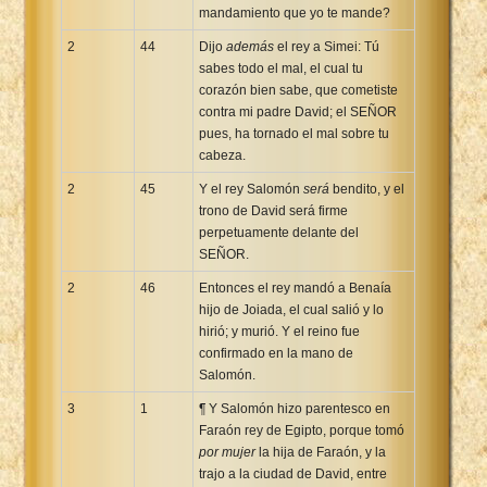
mandamiento que yo te mande?
2
44
Dijo
además
el rey a Simei: Tú
sabes todo el mal, el cual tu
corazón bien sabe, que cometiste
contra mi padre David; el SEÑOR
pues, ha tornado el mal sobre tu
cabeza.
2
45
Y el rey Salomón
será
bendito, y el
trono de David será firme
perpetuamente delante del
SEÑOR.
2
46
Entonces el rey mandó a Benaía
hijo de Joiada, el cual salió y lo
hirió; y murió. Y el reino fue
confirmado en la mano de
Salomón.
3
1
¶ Y Salomón hizo parentesco en
Faraón rey de Egipto, porque tomó
por mujer
la hija de Faraón, y la
trajo a la ciudad de David, entre