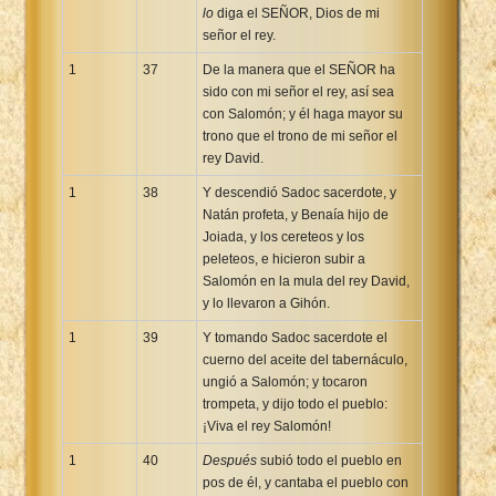
lo
diga el SEÑOR, Dios de mi
señor el rey.
1
37
De la manera que el SEÑOR ha
sido con mi señor el rey, así sea
con Salomón; y él haga mayor su
trono que el trono de mi señor el
rey David.
1
38
Y descendió Sadoc sacerdote, y
Natán profeta, y Benaía hijo de
Joiada, y los cereteos y los
peleteos, e hicieron subir a
Salomón en la mula del rey David,
y lo llevaron a Gihón.
1
39
Y tomando Sadoc sacerdote el
cuerno del aceite del tabernáculo,
ungió a Salomón; y tocaron
trompeta, y dijo todo el pueblo:
¡Viva el rey Salomón!
1
40
Después
subió todo el pueblo en
pos de él, y cantaba el pueblo con