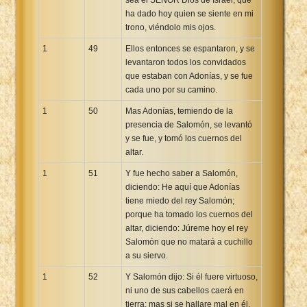
ha dado hoy quien se siente en mi
trono, viéndolo mis ojos.
1
49
Ellos entonces se espantaron, y se
levantaron todos los convidados
que estaban con Adonías, y se fue
cada uno por su camino.
1
50
Mas Adonías, temiendo de la
presencia de Salomón, se levantó
y se fue, y tomó los cuernos del
altar.
1
51
Y fue hecho saber a Salomón,
diciendo: He aquí que Adonías
tiene miedo del rey Salomón;
porque ha tomado los cuernos del
altar, diciendo: Júreme hoy el rey
Salomón que no matará a cuchillo
a su siervo.
1
52
Y Salomón dijo: Si él fuere virtuoso,
ni uno de sus cabellos caerá en
tierra; mas si se hallare mal en él,