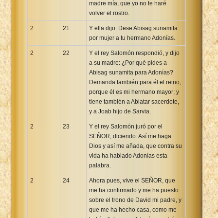
madre mía, que yo no te haré
volver el rostro.
2
21
Y ella dijo: Dese Abisag sunamita
por mujer a tu hermano Adonías.
2
22
Y el rey Salomón respondió, y dijo
a su madre: ¿Por qué pides a
Abisag sunamita para Adonías?
Demanda también para él el reino,
porque él es mi hermano mayor; y
tiene también a Abiatar sacerdote,
y a Joab hijo de Sarvia.
2
23
Y el rey Salomón juró por el
SEÑOR, diciendo: Así me haga
Dios y así me añada, que contra su
vida ha hablado Adonías esta
palabra.
2
24
Ahora pues, vive el SEÑOR, que
me ha confirmado y me ha puesto
sobre el trono de David mi padre, y
que me ha hecho casa, como me