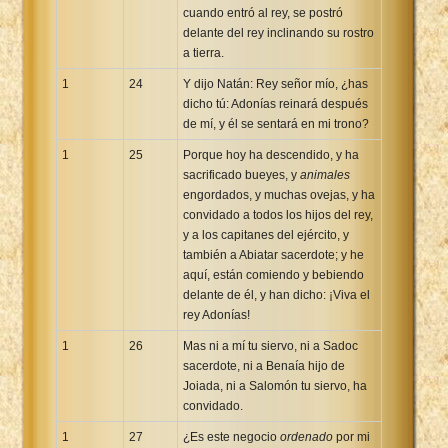
cuando entró al rey, se postró
delante del rey inclinando su rostro
a tierra.
1
24
Y dijo Natán: Rey señor mío, ¿has
dicho tú: Adonías reinará después
de mí, y él se sentará en mi trono?
1
25
Porque hoy ha descendido, y ha
sacrificado bueyes, y
animales
engordados, y muchas ovejas, y ha
convidado a todos los hijos del rey,
y a los capitanes del ejército, y
también a Abiatar sacerdote; y he
aquí, están comiendo y bebiendo
delante de él, y han dicho: ¡Viva el
rey Adonías!
1
26
Mas ni a mí tu siervo, ni a Sadoc
sacerdote, ni a Benaía hijo de
Joiada, ni a Salomón tu siervo, ha
convidado.
1
27
¿Es este negocio
ordenado
por mi