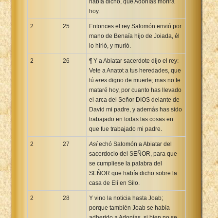
había dicho, que Adonías morirá
hoy.
2
25
Entonces el rey Salomón envió por
mano de Benaía hijo de Joiada, él
lo hirió, y murió.
2
26
¶ Y a Abiatar sacerdote dijo el rey:
Vete a Anatot a tus heredades, que
tú
eres
digno de muerte; mas no te
mataré hoy, por cuanto has llevado
el arca del Señor DIOS delante de
David mi padre, y además has sido
trabajado en todas las cosas en
que fue trabajado mi padre.
2
27
Así
echó Salomón a Abiatar del
sacerdocio del SEÑOR, para que
se cumpliese la palabra del
SEÑOR que había dicho sobre la
casa de Elí en Silo.
2
28
Y vino la noticia hasta Joab;
porque también Joab se había
adherido a Adonías, si bien no se