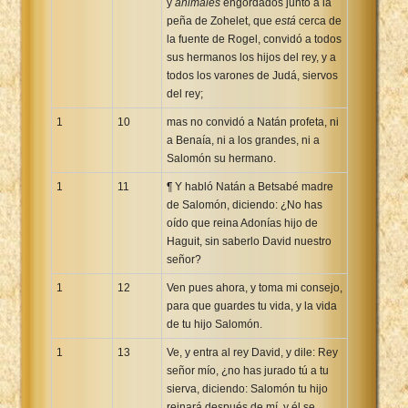
y
animales
engordados junto a la
peña de Zohelet, que
está
cerca de
la fuente de Rogel, convidó a todos
sus hermanos los hijos del rey, y a
todos los varones de Judá, siervos
del rey;
1
10
mas no convidó a Natán profeta, ni
a Benaía, ni a los grandes, ni a
Salomón su hermano.
1
11
¶ Y habló Natán a Betsabé madre
de Salomón, diciendo: ¿No has
oído que reina Adonías hijo de
Haguit, sin saberlo David nuestro
señor?
1
12
Ven pues ahora, y toma mi consejo,
para que guardes tu vida, y la vida
de tu hijo Salomón.
1
13
Ve, y entra al rey David, y dile: Rey
señor mío, ¿no has jurado tú a tu
sierva, diciendo: Salomón tu hijo
reinará después de mí, y él se