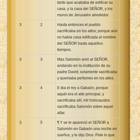
tanto que acababa de edificar su
casa, y la casa del SEÑOR, y los
muros de Jerusalén alrededor.
3
2
Hasta entonces el pueblo
sacrificaba en los altos; porque
aún
no había casa edificada al nombre
del SEÑOR hasta aquellos
tiempos.
3
3
Mas Salomón amó al SEÑOR,
andando en la institución de su
padre David; solamente sacrificaba
y quemaba perfumes en los altos.
3
4
E iba el rey a Gabaón, porque
aquél era el alto principal, y
sacrificaba allí, mil holocaustos
sacrificaba Salomón sobre aquel
altar.
3
5
¶ Y se
le
apareció el SEÑOR a
Salomón en Gabaón una noche en
sueños, y le dijo Dios: Pide lo que