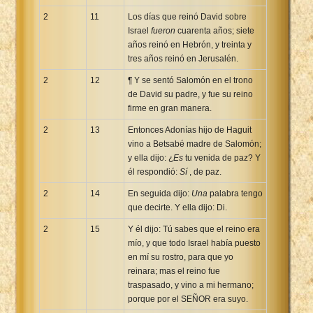
2
11
Los días que reinó David sobre
Israel
fueron
cuarenta años; siete
años reinó en Hebrón, y treinta y
tres años reinó en Jerusalén.
2
12
¶ Y se sentó Salomón en el trono
de David su padre, y fue su reino
firme en gran manera.
2
13
Entonces Adonías hijo de Haguit
vino a Betsabé madre de Salomón;
y ella dijo: ¿
Es
tu venida de paz? Y
él respondió:
Sí
, de paz.
2
14
En seguida dijo:
Una
palabra tengo
que decirte. Y ella dijo: Di.
2
15
Y él dijo: Tú sabes que el reino era
mío, y que todo Israel había puesto
en mí su rostro, para que yo
reinara; mas el reino fue
traspasado, y vino a mi hermano;
porque por el SEÑOR era suyo.