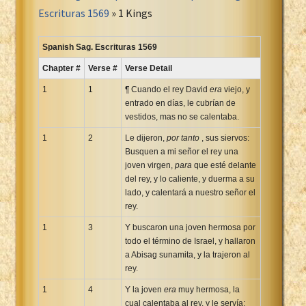
Portuguese Bible
Escrituras 1569
» 1 Kings
Romanian Cornilescu Bible
Russian Synodal 1876 Bible
Spanish Sag. Escrituras 1569
Russian Synodal Bible KOI8
Chapter #
Verse #
Verse Detail
Russian Synodal Bible Win-1251
1
1
¶ Cuando el rey David
era
viejo, y
Shuar New Testament
entrado en días, le cubrían de
vestidos, mas no se calentaba.
Spanish RV 1909 Bible
Spanish Sag. Escrituras 1569
1
2
Le dijeron,
por tanto
, sus siervos:
Busquen a mi señor el rey una
Swahili New Testament
joven virgen,
para
que esté delante
Swedish 1917 Bible
del rey, y lo caliente, y duerma a su
Tagalog 1905
lado, y calentará a nuestro señor el
rey.
Tagalog John and James
1
3
Y buscaron una joven hermosa por
Turkish Bible
todo el término de Israel, y hallaron
Ukrainian 1871 NT
a Abisag sunamita, y la trajeron al
Ukrainian Bible
rey.
Uma New Testament
1
4
Y la joven
era
muy hermosa, la
Vietnamese 1934 Bible
cual calentaba al rey, y le servía;