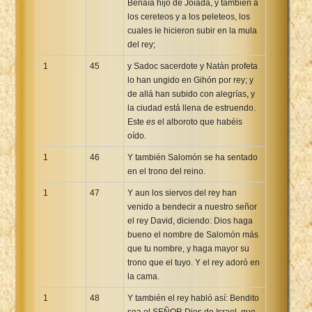
Benaía hijo de Joiada, y también a
los cereteos y a los peleteos, los
cuales le hicieron subir en la mula
del rey;
1
45
y Sadoc sacerdote y Natán profeta
lo han ungido en Gihón por rey; y
de allá han subido con alegrías, y
la ciudad está llena de estruendo.
Este
es
el alboroto que habéis
oído.
1
46
Y también Salomón se ha sentado
en el trono del reino.
1
47
Y aun los siervos del rey han
venido a bendecir a nuestro señor
el rey David, diciendo: Dios haga
bueno el nombre de Salomón más
que tu nombre, y haga mayor su
trono que el tuyo. Y el rey adoró en
la cama.
1
48
Y también el rey habló así: Bendito
sea el SEÑOR Dios de Israel, que