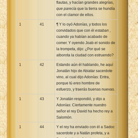
flautas, y hacían grandes alegrías,
que parecía
que la tierra se hundía
con el clamor de ellos.
1
41
¶ Y lo oyó Adonías, y todos los
convidados que con él
estaban
,
cuando ya habían acabado de
comer. Y oyendo Joab el sonido de
la trompeta, dijo: ¿Por qué se
alborota la ciudad con estruendo?
1
42
Estando aún él hablando, he aquí
Jonatán hijo de Abiatar sacerdote
vino, al cual dijo Adonías: Entra,
porque tú
eres
hombre de
esfuerzo, y traerás buenas nuevas.
1
43
Y Jonatán respondió, y dijo a
Adonías: Ciertamente nuestro
señor el rey David ha hecho rey a
Salomón.
1
44
Y el rey ha enviado con él a Sadoc
sacerdote y a Natán profeta, y a