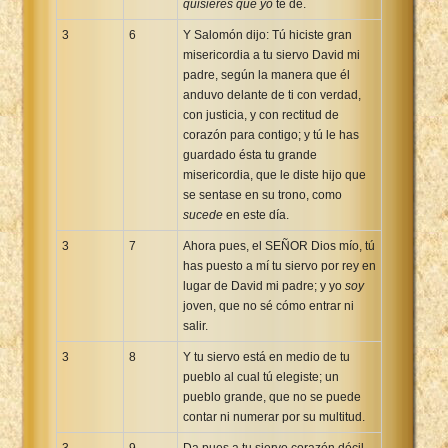
quisieres que yo
te dé.
3
6
Y Salomón dijo: Tú hiciste gran
misericordia a tu siervo David mi
padre, según la manera que él
anduvo delante de ti con verdad,
con justicia, y con rectitud de
corazón para contigo; y tú le has
guardado ésta tu grande
misericordia, que le diste hijo que
se sentase en su trono, como
sucede
en este día.
3
7
Ahora pues, el SEÑOR Dios mío, tú
has puesto a mí tu siervo por rey en
lugar de David mi padre; y yo
soy
joven, que no sé cómo entrar ni
salir.
3
8
Y tu siervo está en medio de tu
pueblo al cual tú elegiste; un
pueblo grande, que no se puede
contar ni numerar por su multitud.
3
9
Da pues a tu siervo corazón dócil