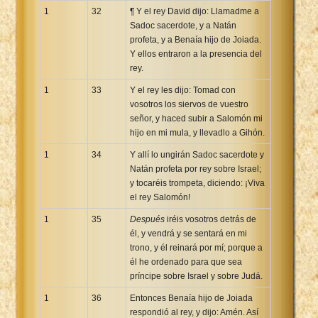
1
32
¶ Y el rey David dijo: Llamadme a
Sadoc sacerdote, y a Natán
profeta, y a Benaía hijo de Joiada.
Y ellos entraron a la presencia del
rey.
1
33
Y el rey les dijo: Tomad con
vosotros los siervos de vuestro
señor, y haced subir a Salomón mi
hijo en mi mula, y llevadlo a Gihón.
1
34
Y allí lo ungirán Sadoc sacerdote y
Natán profeta por rey sobre Israel;
y tocaréis trompeta, diciendo: ¡Viva
el rey Salomón!
1
35
Después
iréis vosotros detrás de
él, y vendrá y se sentará en mi
trono, y él reinará por mí; porque a
él he ordenado para que sea
príncipe sobre Israel y sobre Judá.
1
36
Entonces Benaía hijo de Joiada
respondió al rey, y dijo: Amén. Así