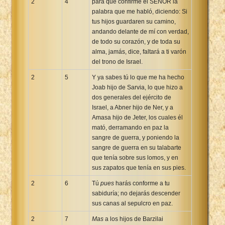
2
4
para que confirme el SEÑOR la
palabra que me habló, diciendo: Si
tus hijos guardaren su camino,
andando delante de mí con verdad,
de todo su corazón, y de toda su
alma, jamás, dice, faltará a ti varón
del trono de Israel.
2
5
Y ya sabes tú lo que me ha hecho
Joab hijo de Sarvia, lo que hizo a
dos generales del ejército de
Israel, a Abner hijo de Ner, y a
Amasa hijo de Jeter, los cuales él
mató, derramando en paz la
sangre de guerra, y poniendo la
sangre de guerra en su talabarte
que tenía sobre sus lomos, y en
sus zapatos que tenía en sus pies.
2
6
Tú
pues
harás conforme a tu
sabiduría; no dejarás descender
sus canas al sepulcro en paz.
2
7
Mas
a los hijos de Barzilai