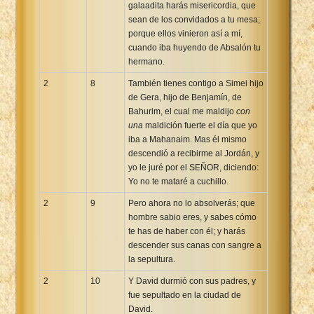
galaadita harás misericordia, que
sean de los convidados a tu mesa;
porque ellos vinieron así a mí,
cuando iba huyendo de Absalón tu
hermano.
2
8
También tienes contigo a Simei hijo
de Gera, hijo de Benjamín, de
Bahurim, el cual me maldijo
con
una
maldición fuerte el día que yo
iba a Mahanaim. Mas él mismo
descendió a recibirme al Jordán, y
yo le juré por el SEÑOR, diciendo:
Yo no te mataré a cuchillo.
2
9
Pero ahora no lo absolverás; que
hombre sabio eres, y sabes cómo
te has de haber con él; y harás
descender sus canas con sangre a
la sepultura.
2
10
Y David durmió con sus padres, y
fue sepultado en la ciudad de
David.