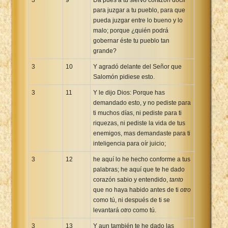
para juzgar a tu pueblo, para que
pueda juzgar entre lo bueno y lo
malo; porque ¿quién podrá
gobernar éste tu pueblo tan
grande?
3
10
Y agradó delante del Señor que
Salomón pidiese esto.
3
11
Y le dijo Dios: Porque has
demandado esto, y no pediste para
ti muchos días, ni pediste para ti
riquezas, ni pediste la vida de tus
enemigos, mas demandaste para ti
inteligencia para oír juicio;
3
12
he aquí lo he hecho conforme a tus
palabras; he aquí que te he dado
corazón sabio y entendido,
tanto
que no haya habido antes de ti
otro
como tú, ni después de ti se
levantará
otro
como tú.
3
13
Y aun también te he dado las