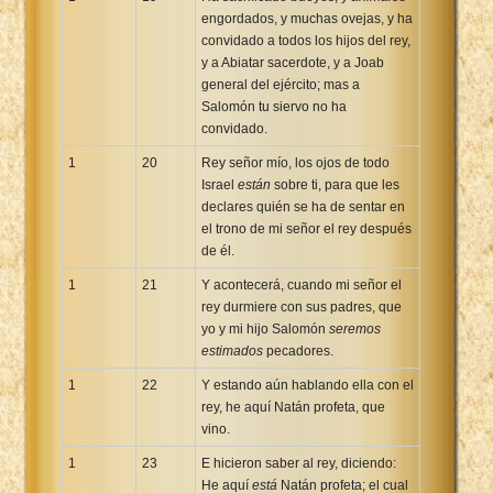
engordados, y muchas ovejas, y ha
convidado a todos los hijos del rey,
y a Abiatar sacerdote, y a Joab
general del ejército; mas a
Salomón tu siervo no ha
convidado.
1
20
Rey señor mío, los ojos de todo
Israel
están
sobre ti, para que les
declares quién se ha de sentar en
el trono de mi señor el rey después
de él.
1
21
Y acontecerá, cuando mi señor el
rey durmiere con sus padres, que
yo y mi hijo Salomón
seremos
estimados
pecadores.
1
22
Y estando aún hablando ella con el
rey, he aquí Natán profeta, que
vino.
1
23
E hicieron saber al rey, diciendo:
He aquí
está
Natán profeta; el cual