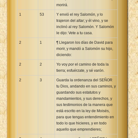
morirá.
1
53
Y envió el rey Salomón, y lo
trajeron del altar; y él vino, y se
inclinó al rey Salomón. Y Salomón
le dijo: Vete a tu casa.
2
1
¶ Llegaron los días de David para
morir, y mandó a Salomón su hijo,
diciendo:
2
2
Yo voy
por
el camino de toda la
tierra; esfuérzate, y sé varón.
2
3
Guarda la ordenanza del SEÑOR
tu Dios, andando en sus caminos, y
guardando sus estatutos y
mandamientos, y sus derechos, y
sus testimonios de la manera que
está escrito en la ley de Moisés,
para que tengas entendimiento en
todo lo que hicieres, y en todo
aquello que emprendieres;