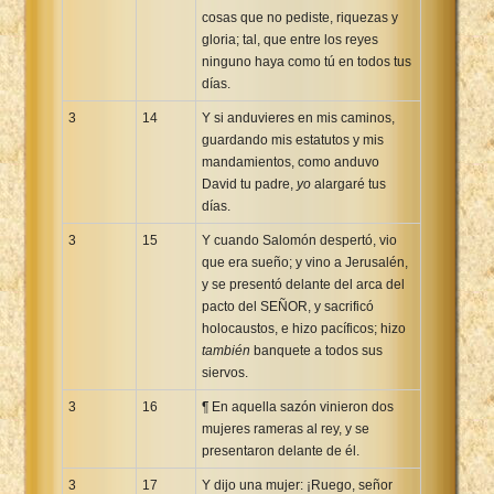
cosas que no pediste, riquezas y
gloria; tal, que entre los reyes
ninguno haya como tú en todos tus
días.
3
14
Y si anduvieres en mis caminos,
guardando mis estatutos y mis
mandamientos, como anduvo
David tu padre,
yo
alargaré tus
días.
3
15
Y cuando Salomón despertó, vio
que era sueño; y vino a Jerusalén,
y se presentó delante del arca del
pacto del SEÑOR, y sacrificó
holocaustos, e hizo pacíficos; hizo
también
banquete a todos sus
siervos.
3
16
¶ En aquella sazón vinieron dos
mujeres rameras al rey, y se
presentaron delante de él.
3
17
Y dijo una mujer: ¡Ruego, señor