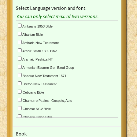
Select Language version and font:
You can only select max. of two versions.
Afrikaans 1953 Bible
Albanian Bible
Amharic New Testament
Arabic Smith 1865 Bible
Aramaic Peshitta NT
Armenian Eastern Gen Exod Gosp
Basque New Testament 1571
Breton New Testament
Cebuano Bible
Chamorro Psalms, Gospels, Acts
Chinese NCV Bible
Chinese Union Bible
Croatian Bible
Book:
Czech Kralicka Bible