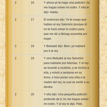
2
16
Y ahora yo te hago una petición: no
me hagas volver mi rostro. Y ella le
dijo: Habla.
2
17
El entonces dijo: Yo te ruego que
hables al rey Salomón (porque él
no te hará volver tu rostro) para
que me dé a Abisag sunamita por
mujer.
2
18
Y Betsabé dijo: Bien; yo hablaré
por ti al rey.
2
19
Y vino Betsabé al rey Salomón
para hablarle por Adonías. Y el rey
se levantó a recibirla, y se inclinó a
ella, y volvió a sentarse en su
trono, e hizo poner una silla a la
madre del rey, la cual se sentó a su
diestra.
2
20
Y ella dijo: Una pequeña petición
pretendo de ti; no me hagas volver
mi rostro. Y el rey le dijo: Pide,