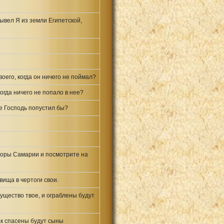
ывел Я из земли Египетской,
воего, когда он ничего не поймал?
огда ничего не попало в нее?
не Господь попустил бы?
 горы Самарии и посмотрите на
вища в чертоги свои.
гущество твое, и ограблены будут
так спасены будут сыны