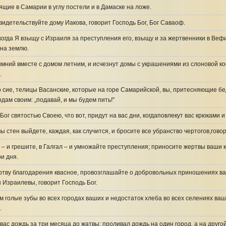
щие в Самарии в углу постели и в Дамаске на ложе.
идетельствуйте дому Иакова, говорит Господь Бог, Бог Саваоф.
 когда Я взыщу с Израиля за преступления его, взыщу и за жертвенники в Веф
 на землю.
мний вместе с домом летним, и исчезнут домы с украшениями из слоновой кос
.
 сие, телицы Васанские, которые на горе Самарийской, вы, притесняющие б
дам своим: „подавай, и мы будем пить!"
Бог святостью Своею, что вот, придут на вас дни, когдаповлекут вас крюками 
ы стен выйдете, каждая, как случится, и бросите все убранство чертогов,гово
– и грешите, в Галгал – и умножайте преступления; приносите жертвы ваши 
и дня.
ртву благодарения квасное, провозглашайте о добровольных приношениях ваш
 Израилевы, говорит Господь Бог.
ам голые зубы во всех городах ваших и недостаток хлеба во всех селениях ваш
.
вас дождь за три месяца до жатвы; проливал дождь на один город, а на друго