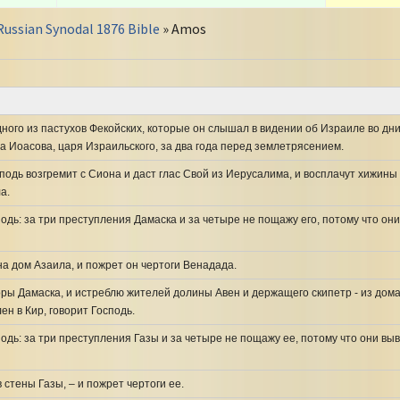
Russian Synodal 1876 Bible
» Amos
ного из пастухов Фекойских, которые он слышал в видении об Израиле во дни 
а Иоасова, царя Израильского, за два года перед землетрясением.
сподь возгремит с Сиона и даст глас Свой из Иерусалима, и восплачут хижины 
а.
подь: за три преступления Дамаска и за четыре не пощажу его, потому что о
а дом Азаила, и пожрет он чертоги Венадада.
оры Дамаска, и истреблю жителей долины Авен и держащего скипетр - из дома
ен в Кир, говорит Господь.
подь: за три преступления Газы и за четыре не пощажу ее, потому что они выв
 стены Газы, – и пожрет чертоги ее.