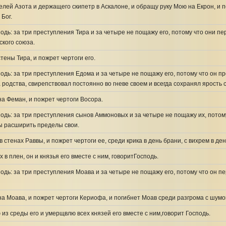
лей Азота и держащего скипетр в Аскалоне, и обращу руку Мою на Екрон, и 
 Бог.
подь: за три преступления Тира и за четыре не пощажу его, потому что они п
ского союза.
тены Тира, и пожрет чертоги его.
подь: за три преступления Едома и за четыре не пощажу его, потому что он п
 родства, свирепствовал постоянно во гневе своем и всегда сохранял ярость 
а Феман, и пожрет чертоги Восора.
подь: за три преступления сынов Аммоновых и за четыре не пощажу их, пото
бы расширить пределы свои.
в стенах Раввы, и пожрет чертоги ее, среди крика в день брани, с вихрем в ден
х в плен, он и князья его вместе с ним, говоритГосподь.
подь: за три преступления Моава и за четыре не пощажу его, потому что он пе
а Моава, и пожрет чертоги Кериофа, и погибнет Моав среди разгрома с шумом
из среды его и умерщвлю всех князей его вместе с ним,говорит Господь.