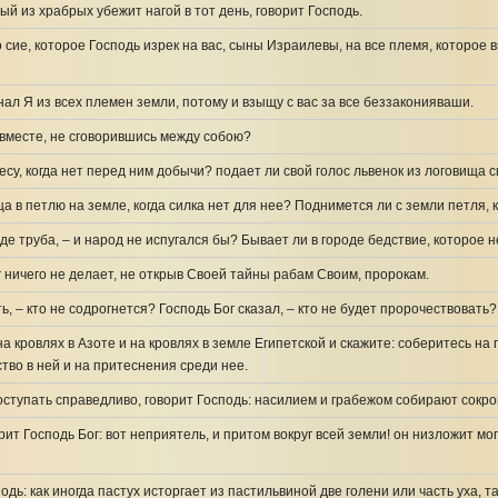
й из храбрых убежит нагой в тот день, говорит Господь.
сие, которое Господь изрек на вас, сыны Израилевы, на все племя, которое в
нал Я из всех племен земли, потому и взыщу с вас за все беззаконияваши.
 вместе, не сговорившись между собою?
лесу, когда нет перед ним добычи? подает ли свой голос львенок из логовища с
а в петлю на земле, когда силка нет для нее? Поднимется ли с земли петля, к
оде труба, – и народ не испугался бы? Бывает ли в городе бедствие, которое 
 ничего не делает, не открыв Своей тайны рабам Своим, пророкам.
ь, – кто не содрогнется? Господь Бог сказал, – кто не будет пророчествовать?
а кровлях в Азоте и на кровлях в земле Египетской и скажите: соберитесь на
тво в ней и на притеснения среди нее.
ступать справедливо, говорит Господь: насилием и грабежом собирают сокро
рит Господь Бог: вот неприятель, и притом вокруг всей земли! он низложит мо
подь: как иногда пастух исторгает из пастильвиной две голени или часть уха, 