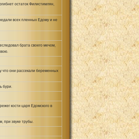
погибнет остаток Филистимлян,
ередали всех пленных Едому и не
реследовал брата своего мечом,
свою.
му что они рассекали беременных
ь бури.
режег кости царя Едомского в
, при звуке трубы.