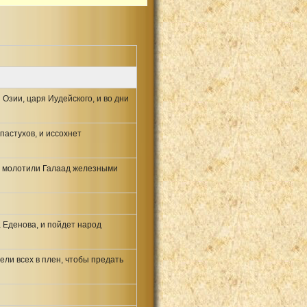
Озии, царя Иудейского, и во дни
пастухов, и иссохнет
ни молотили Галаад железными
 Еденова, и пойдет народ
ели всех в плен, чтобы предать