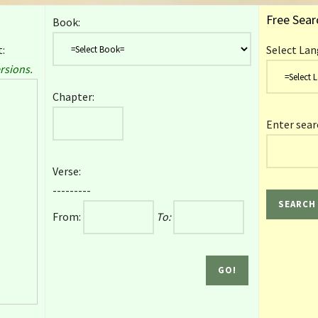
Free Sear
Book:
:
Select Lan
rsions.
Chapter:
Enter sear
Verse:
---------
From:
To: