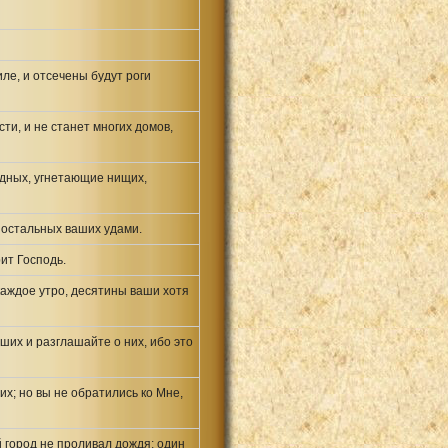
иле, и отсечены будут роги
ти, и не станет многих домов,
едных, угнетающие нищих,
и остальных ваших удами.
рит Господь.
каждое утро, десятины ваши хотя
их и разглашайте о них, ибо это
их; но вы не обратились ко Мне,
й город не проливал дождя; один