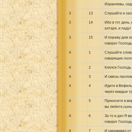
Израилевы, сидя
3
13
Слушайте и засв
3
14
Ибо в тот день,
алтаря, и падут
3
15
И поражу дом зи
говорит Господь
4
1
Слушайте слово
говорящие госпо
4
2
Клялся Господь 
4
3
И сквозь пролом
4
4
Идите в Вефиль 
через каждые тр
4
5
Приносите в же
вы любите,сыны
4
6
За то и дал Я в
говорит Господь
4
7
И удерживал от 