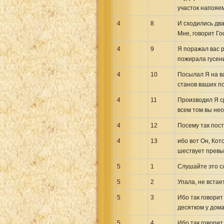
участок напояем
4
8
И сходились два
Мне, говорит Го
4
9
Я поражал вас р
пожирала гусени
4
10
Посылал Я на ва
станов ваших по
4
11
Производил Я ср
всем том вы нео
4
12
Посему так пост
4
13
ибо вот Он, Кот
шествует превы
5
1
Слушайте это сл
5
2
Упала, не встае
5
3
Ибо так говорит
десятком у дом
5
4
Ибо так говорит