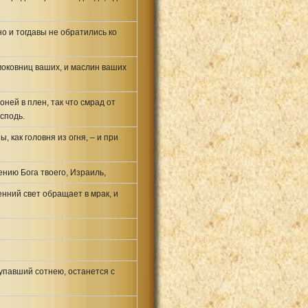
но и тогдавы не обратились ко
моковниц ваших, и маслин ваших
ней в плен, так что смрад от
сподь.
 как головня из огня, – и при
ению Бога твоего, Израиль,
енний свет обращает в мрак, и
тупавший сотнею, останется с