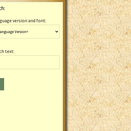
ch:
guage version and font:
ch text: