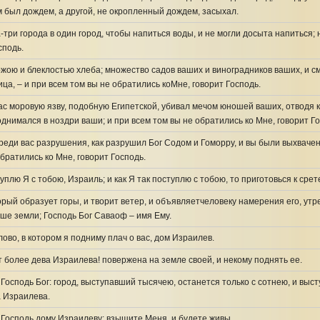
 был дождем, а другой, не окропленный дождем, засыхал.
-три города в один город, чтобы напиться воды, и не могли досыта напиться; 
сподь.
жою и блеклостью хлеба; множество садов ваших и виноградников ваших, и с
ца, – и при всем том вы не обратились коМне, говорит Господь.
с моровую язву, подобную Египетской, убивал мечом юношей ваших, отводя ко
днимался в ноздри ваши; и при всем том вы не обратились ко Мне, говорит Го
еди вас разрушения, как разрушил Бог Содом и Гоморру, и вы были выхвачены,
братились ко Мне, говорит Господь.
уплю Я с тобою, Израиль; и как Я так поступлю с тобою, то приготовься к срет
орый образует горы, и творит ветер, и объявляетчеловеку намерения его, утр
ше земли; Господь Бог Саваоф – имя Ему.
ово, в котором я подниму плач о вас, дом Израилев.
т более дева Израилева! повержена на земле своей, и некому поднять ее.
 Господь Бог: город, выступавший тысячею, останется только с сотнею, и выс
а Израилева.
 Господь дому Израилеву: взыщите Меня, и будете живы.