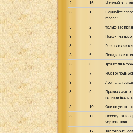
2
16
И самый отважны
Uma New Testament
Vietnamese 1934 Bible
3
1
Слушайте слово 
говоря:
Xhosa Bible
3
2
только вас приз
3
3
Пойдут ли двое
3
4
Ревет ли лев в 
3
5
Попадет ли птиц
3
6
Трубит ли в гор
3
7
Ибо Господь Бог
3
8
Лев начал рыкат
3
9
Провозгласите н
великое бесчинс
3
10
Они не умеют по
3
11
Посему так гово
чертоги твои.
3
12
Так говорит Гос