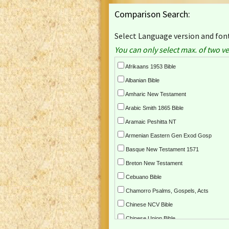
Comparison Search:
Select Language version and font
You can only select max. of two ve
Afrikaans 1953 Bible
Albanian Bible
Amharic New Testament
Arabic Smith 1865 Bible
Aramaic Peshitta NT
Armenian Eastern Gen Exod Gosp
Basque New Testament 1571
Breton New Testament
Cebuano Bible
Chamorro Psalms, Gospels, Acts
Chinese NCV Bible
Chinese Union Bible