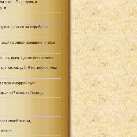
гли закон Господень и
ути.
одают правого за серебро и
н ходят к одной женщине, чтобы
нных, пьют в доме богов своих.
крепок как дуб; Я истребил плод
ь землю Аморрейскую.
Израиля? говорит Господь.
асет своей жизни,
 жизни.