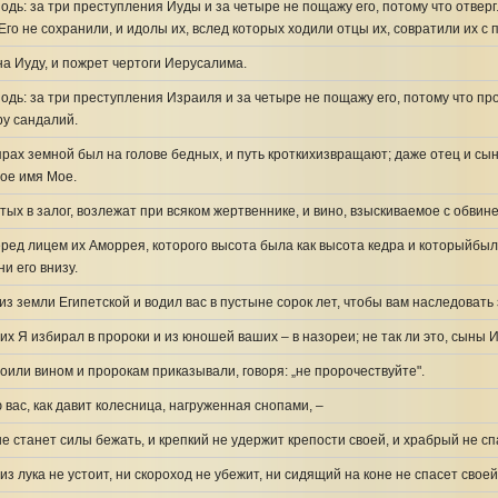
подь: за три преступления Иуды и за четыре не пощажу его, потому что отвер
го не сохранили, и идолы их, вслед которых ходили отцы их, совратили их с п
а Иуду, и пожрет чертоги Иерусалима.
подь: за три преступления Израиля и за четыре не пощажу его, потому что пр
ру сандалий.
рах земной был на голове бедных, и путь кроткихизвращают; даже отец и сы
тое имя Мое.
тых в залог, возлежат при всяком жертвеннике, и вино, взыскиваемое с обвине
ред лицем их Аморрея, которого высота была как высота кедра и которыйбыл 
ни его внизу.
из земли Египетской и водил вас в пустыне сорок лет, чтобы вам наследоват
х Я избирал в пророки и из юношей ваших – в назореи; не так ли это, сыны 
оили вином и пророкам приказывали, говоря: „не пророчествуйте".
 вас, как давит колесница, нагруженная снопами, –
не станет силы бежать, и крепкий не удержит крепости своей, и храбрый не сп
з лука не устоит, ни скороход не убежит, ни сидящий на коне не спасет своей