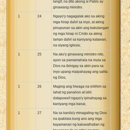
langit; na dito akong si Pablo ay
ginawang ministro.
1
24
Ngayo'y nagagalak ako sa aking
mga hirap dahil sa inyo, at aking
pinupunan sa akin ang kakulangan
ng mga hirap ni Cristo sa aking
laman dahil sa kaniyang katawan,
na siyang iglesia;
1
25
Na ako'y ginawang ministro nito,
ayon sa pamamahala na mula sa
Dios na ibinigay sa akin para sa
inyo upang maipahayag ang salita
ng Dios,
1
26
Maging ang hiwaga na inilihim sa
lahat ng panahon at lahi:
datapuwa't ngayo'y ipinahayag sa
kaniyang mga banal,
1
27
Na sa kanila'y minagaling ng Dios
na ipakilala kung ano ang mga
kayamanan ng kaluwalhatian ng