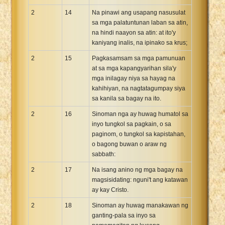
2
14
Na pinawi ang usapang nasusulat
sa mga palatuntunan laban sa atin,
na hindi naayon sa atin: at ito'y
kaniyang inalis, na ipinako sa krus;
2
15
Pagkasamsam sa mga pamunuan
at sa mga kapangyarihan sila'y
mga inilagay niya sa hayag na
kahihiyan, na nagtatagumpay siya
sa kanila sa bagay na ito.
2
16
Sinoman nga ay huwag humatol sa
inyo tungkol sa pagkain, o sa
paginom, o tungkol sa kapistahan,
o bagong buwan o araw ng
sabbath:
2
17
Na isang anino ng mga bagay na
magsisidating: nguni't ang katawan
ay kay Cristo.
2
18
Sinoman ay huwag manakawan ng
ganting-pala sa inyo sa