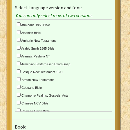
Select Language version and font:
You can only select max. of two versions.
Afrikaans 1953 Bible
Albanian Bible
Amharic New Testament
Arabic Smith 1865 Bible
Aramaic Peshitta NT
Armenian Eastern Gen Exod Gosp
Basque New Testament 1571
Breton New Testament
Cebuano Bible
Chamorro Psalms, Gospels, Acts
Chinese NCV Bible
Chinese Union Bible
Croatian Bible
Book:
Czech Kralicka Bible