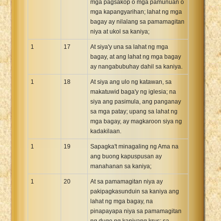
mga pagsakop o mga pamunuan o
mga kapangyarihan; lahat ng mga
bagay ay nilalang sa pamamagitan
niya at ukol sa kaniya;
1
17
At siya'y una sa lahat ng mga
bagay, at ang lahat ng mga bagay
ay nangabubuhay dahil sa kaniya.
1
18
At siya ang ulo ng katawan, sa
makatuwid baga'y ng iglesia; na
siya ang pasimula, ang panganay
sa mga patay; upang sa lahat ng
mga bagay, ay magkaroon siya ng
kadakilaan.
1
19
Sapagka't minagaling ng Ama na
ang buong kapuspusan ay
manahanan sa kaniya;
1
20
At sa pamamagitan niya ay
pakipagkasunduin sa kaniya ang
lahat ng mga bagay, na
pinapayapa niya sa pamamagitan
ng dugo ng kaniyang krus; sa