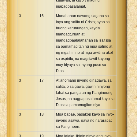
katawan; at kayo'y maging
mapagpasalamat.
3
16
Manahanan nawang sagana sa
inyo ang salita ni Cristo; ayon sa
buong karunungan, kayo'y
mangagturuan at
mangagpaalalahanan sa isa't isa
sa pamamagitan ng mga salmo at
ng mga himno at mga awit na ukol
sa espiritu, na magsiawit kayong
may biyaya sa inyong puso sa
Dios.
3
17
At anomang inyong ginagawa, sa
salita, o sa gawa, gawin ninyong
lahat sa pangalan ng Panginoong
Jesus, na nagpapasalamat kayo sa
Dios sa pamamagitan niya.
3
18
Mga babae, pasakop kayo sa inyo-
inyong asawa, gaya ng nararapat
sa Panginoon.
3
19
Mga lalake, ibigin ninyo ang inyo-