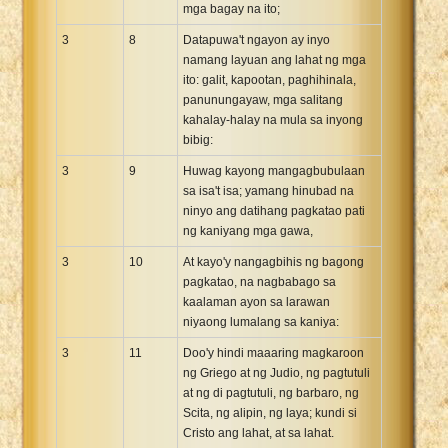
mga bagay na ito;
3
8
Datapuwa't ngayon ay inyo
namang layuan ang lahat ng mga
ito: galit, kapootan, paghihinala,
panunungayaw, mga salitang
kahalay-halay na mula sa inyong
bibig:
3
9
Huwag kayong mangagbubulaan
sa isa't isa; yamang hinubad na
ninyo ang datihang pagkatao pati
ng kaniyang mga gawa,
3
10
At kayo'y nangagbihis ng bagong
pagkatao, na nagbabago sa
kaalaman ayon sa larawan
niyaong lumalang sa kaniya:
3
11
Doo'y hindi maaaring magkaroon
ng Griego at ng Judio, ng pagtutuli
at ng di pagtutuli, ng barbaro, ng
Scita, ng alipin, ng laya; kundi si
Cristo ang lahat, at sa lahat.