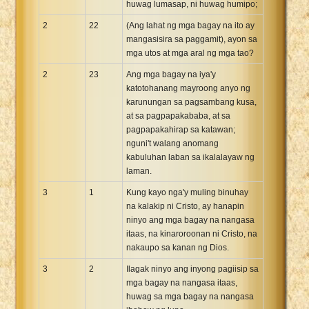
huwag lumasap, ni huwag humipo;
2
22
(Ang lahat ng mga bagay na ito ay
mangasisira sa paggamit), ayon sa
mga utos at mga aral ng mga tao?
2
23
Ang mga bagay na iya'y
katotohanang mayroong anyo ng
karunungan sa pagsambang kusa,
at sa pagpapakababa, at sa
pagpapakahirap sa katawan;
nguni't walang anomang
kabuluhan laban sa ikalalayaw ng
laman.
3
1
Kung kayo nga'y muling binuhay
na kalakip ni Cristo, ay hanapin
ninyo ang mga bagay na nangasa
itaas, na kinaroroonan ni Cristo, na
nakaupo sa kanan ng Dios.
3
2
Ilagak ninyo ang inyong pagiisip sa
mga bagay na nangasa itaas,
huwag sa mga bagay na nangasa