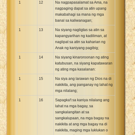
1
12
Na nagpapasalamat sa Ama, na
nagpaging dapat sa atin upang
makabahagi sa mana ng mga
banal sa kaliwanagan;
1
13
Na siyang nagligtas sa atin sa
kapangyarihan ng kadiliman, at
naglipat sa atin sa kaharian ng
Anak ng kaniyang pagibig;
1
14
Na siyang kinaroroonan ng ating
katubusan, na siyang kapatawaran
ng ating mga kasalanan:
1
15
Na siya ang larawan ng Dios na di
nakikita, ang panganay ng lahat ng
mga nilalang;
1
16
Sapagka't sa kaniya nilalang ang
lahat na mga bagay, sa
sangkalangitan at sa
sangkalupaan, na mga bagay na
nakikita at ang mga bagay na di
nakikita, maging mga luklukan o