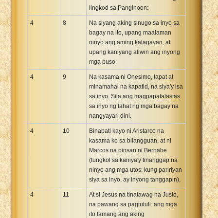
lingkod sa Panginoon:
4
8
Na siyang aking sinugo sa inyo sa
bagay na ito, upang maalaman
ninyo ang aming kalagayan, at
upang kaniyang aliwin ang inyong
mga puso;
4
9
Na kasama ni Onesimo, tapat at
minamahal na kapatid, na siya'y isa
sa inyo. Sila ang magpapatalastas
sa inyo ng lahat ng mga bagay na
nangyayari dini.
4
10
Binabati kayo ni Aristarco na
kasama ko sa bilangguan, at ni
Marcos na pinsan ni Bernabe
(tungkol sa kaniya'y tinanggap na
ninyo ang mga utos: kung paririyan
siya sa inyo, ay inyong tanggapin),
4
11
At si Jesus na tinatawag na Justo,
na pawang sa pagtutuli: ang mga
ito lamang ang aking