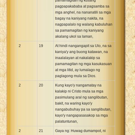
pamamagitan ng kusang
pagpapakababa at pagsamba sa
mga anghel, na nananatili sa mga
bagay na kaniyang nakita, na
nagpapalalo ng walang kabuluhan
sa pamamagitan ng kaniyang
akalang ukol sa laman,
2
19
At hindi nangangapit sa Ulo, na sa
kaniya'y ang buong katawan, na
inaalalayan at nakalakip sa
pamamagitan ng mga kasukasuan
at mga litid, ay lumalago ng
paglagong mula sa Dios.
2
20
Kung kayo'y nangamatay na
kalakip ni Cristo mula sa mga
pasimulang aral ng sanglibutan,
bakit, na waring kayo'y
nangabubuhay pa sa sanglibutan,
kayo'y nangapasasakop sa mga
palatuntunan,
2
21
Gaya ng: Huwag dumampot, ni