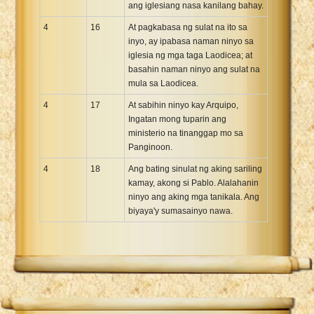
ang iglesiang nasa kanilang bahay.
4
16
At pagkabasa ng sulat na ito sa
inyo, ay ipabasa naman ninyo sa
iglesia ng mga taga Laodicea; at
basahin naman ninyo ang sulat na
mula sa Laodicea.
4
17
At sabihin ninyo kay Arquipo,
Ingatan mong tuparin ang
ministerio na tinanggap mo sa
Panginoon.
4
18
Ang bating sinulat ng aking sariling
kamay, akong si Pablo. Alalahanin
ninyo ang aking mga tanikala. Ang
biyaya'y sumasainyo nawa.