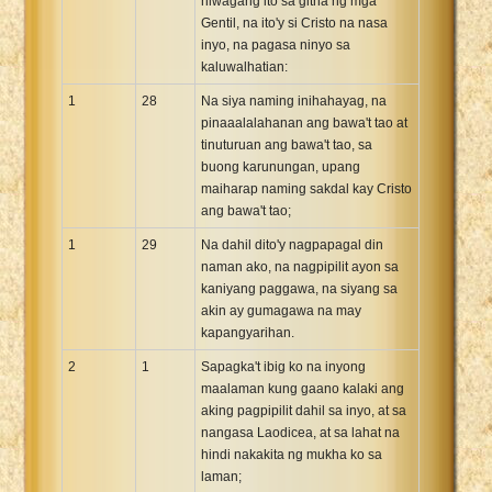
hiwagang ito sa gitna ng mga
Gentil, na ito'y si Cristo na nasa
inyo, na pagasa ninyo sa
kaluwalhatian:
1
28
Na siya naming inihahayag, na
pinaaalalahanan ang bawa't tao at
tinuturuan ang bawa't tao, sa
buong karunungan, upang
maiharap naming sakdal kay Cristo
ang bawa't tao;
1
29
Na dahil dito'y nagpapagal din
naman ako, na nagpipilit ayon sa
kaniyang paggawa, na siyang sa
akin ay gumagawa na may
kapangyarihan.
2
1
Sapagka't ibig ko na inyong
maalaman kung gaano kalaki ang
aking pagpipilit dahil sa inyo, at sa
nangasa Laodicea, at sa lahat na
hindi nakakita ng mukha ko sa
laman;