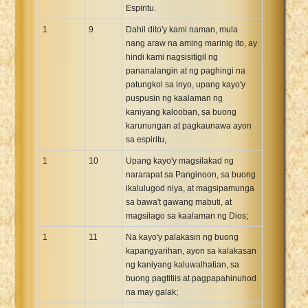
Espiritu.
1
9
Dahil dito'y kami naman, mula
nang araw na aming marinig ito, ay
hindi kami nagsisitigil ng
pananalangin at ng paghingi na
patungkol sa inyo, upang kayo'y
puspusin ng kaalaman ng
kaniyang kalooban, sa buong
karunungan at pagkaunawa ayon
sa espiritu,
1
10
Upang kayo'y magsilakad ng
nararapat sa Panginoon, sa buong
ikalulugod niya, at magsipamunga
sa bawa't gawang mabuti, at
magsilago sa kaalaman ng Dios;
1
11
Na kayo'y palakasin ng buong
kapangyarihan, ayon sa kalakasan
ng kaniyang kaluwalhatian, sa
buong pagtitiis at pagpapahinuhod
na may galak;