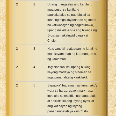
2
2
Upang mangaaliw ang kanilang
mga puso, sa kanilang
pagkakalakip sa pagibig, at sa
lahat ng mga kayamanan ng lubos
na katiwasayan ng pagkaunawa,
upang makilala nila ang hiwaga ng
Dios, sa makatuwid baga'y si
Cristo,
2
3
Na siyang kinatataguan ng lahat ng
mga kayamanan ng karunungan at
ng kaalaman.
2
4
Ito'y sinasabi ko, upang huwag
kayong madaya ng sinoman sa
mga pananalitang kaakitakit.
2
5
Sapagka't bagaman sa laman ako'y
wala sa harap, gayon ma'y nasa
inyo ako sa espiritu, na nagagalak
at nakikita ko ang inyong ayos, at
ang katibayan ng inyong
pananampalataya kay Cristo.