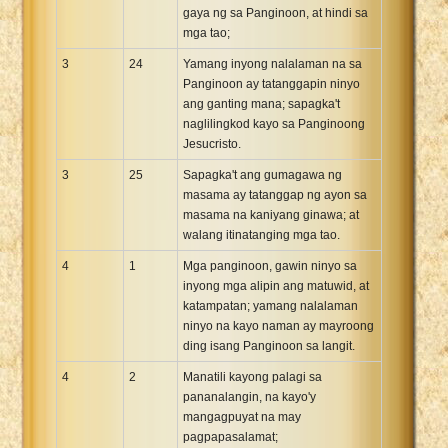
gaya ng sa Panginoon, at hindi sa
mga tao;
3
24
Yamang inyong nalalaman na sa
Panginoon ay tatanggapin ninyo
ang ganting mana; sapagka't
naglilingkod kayo sa Panginoong
Jesucristo.
3
25
Sapagka't ang gumagawa ng
masama ay tatanggap ng ayon sa
masama na kaniyang ginawa; at
walang itinatanging mga tao.
4
1
Mga panginoon, gawin ninyo sa
inyong mga alipin ang matuwid, at
katampatan; yamang nalalaman
ninyo na kayo naman ay mayroong
ding isang Panginoon sa langit.
4
2
Manatili kayong palagi sa
pananalangin, na kayo'y
mangagpuyat na may
pagpapasalamat;