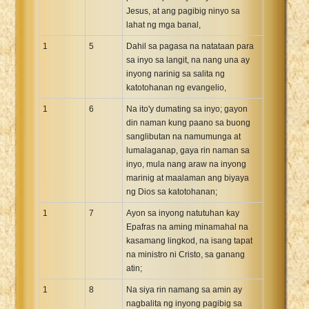
Jesus, at ang pagibig ninyo sa
Xhosa Bible
lahat ng mga banal,
1
5
Dahil sa pagasa na natataan para
sa inyo sa langit, na nang una ay
inyong narinig sa salita ng
katotohanan ng evangelio,
1
6
Na ito'y dumating sa inyo; gayon
din naman kung paano sa buong
sanglibutan na namumunga at
lumalaganap, gaya rin naman sa
inyo, mula nang araw na inyong
marinig at maalaman ang biyaya
ng Dios sa katotohanan;
1
7
Ayon sa inyong natutuhan kay
Epafras na aming minamahal na
kasamang lingkod, na isang tapat
na ministro ni Cristo, sa ganang
atin;
1
8
Na siya rin namang sa amin ay
nagbalita ng inyong pagibig sa