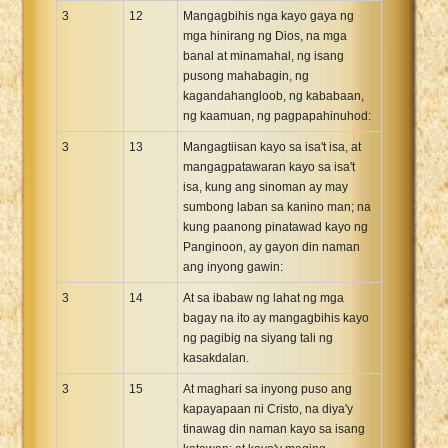
3
12
Mangagbihis nga kayo gaya ng
mga hinirang ng Dios, na mga
banal at minamahal, ng isang
pusong mahabagin, ng
kagandahangloob, ng kababaan,
ng kaamuan, ng pagpapahinuhod:
3
13
Mangagtiisan kayo sa isa't isa, at
mangagpatawaran kayo sa isa't
isa, kung ang sinoman ay may
sumbong laban sa kanino man; na
kung paanong pinatawad kayo ng
Panginoon, ay gayon din naman
ang inyong gawin:
3
14
At sa ibabaw ng lahat ng mga
bagay na ito ay mangagbihis kayo
ng pagibig na siyang tali ng
kasakdalan.
3
15
At maghari sa inyong puso ang
kapayapaan ni Cristo, na diya'y
tinawag din naman kayo sa isang