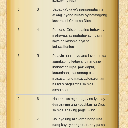
ibabaw ng lupa.
3
3
Sapagka't kayo'y nangamatay na,
at ang inyong buhay ay natatagong
kasama ni Cristo sa Dios.
3
4
Pagka si Cristo na ating buhay ay
mahayag, ay mahahayag nga rin
kayo na kasama niya sa
kaluwalhatian.
3
5
Patayin nga ninyo ang inyong mga
sangkap ng katawang nangasa
ibabaw ng lupa, pakikiapid,
karumihan, masamang pita,
masasamang nasa, at kasakiman,
na iya'y pagsamba sa mga
diosdiosan;
3
6
Na dahil sa mga bagay na iyan ay
dumarating ang kagalitan ng Dios
sa mga anak ng pagsuway:
3
7
Na inyo ring nilakaran nang una,
nang kayo'y nangabubuhay pa sa