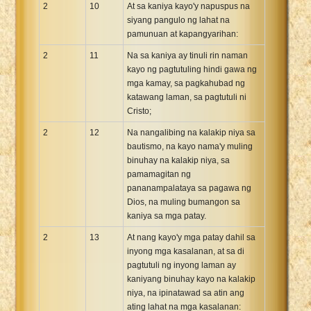
2
10
At sa kaniya kayo'y napuspus na
siyang pangulo ng lahat na
pamunuan at kapangyarihan:
2
11
Na sa kaniya ay tinuli rin naman
kayo ng pagtutuling hindi gawa ng
mga kamay, sa pagkahubad ng
katawang laman, sa pagtutuli ni
Cristo;
2
12
Na nangalibing na kalakip niya sa
bautismo, na kayo nama'y muling
binuhay na kalakip niya, sa
pamamagitan ng
pananampalataya sa pagawa ng
Dios, na muling bumangon sa
kaniya sa mga patay.
2
13
At nang kayo'y mga patay dahil sa
inyong mga kasalanan, at sa di
pagtutuli ng inyong laman ay
kaniyang binuhay kayo na kalakip
niya, na ipinatawad sa atin ang
ating lahat na mga kasalanan: