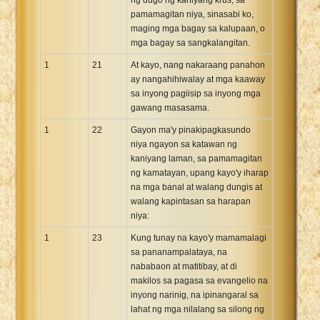
pamamagitan niya, sinasabi ko,
maging mga bagay sa kalupaan, o
mga bagay sa sangkalangitan.
1
21
At kayo, nang nakaraang panahon
ay nangahihiwalay at mga kaaway
sa inyong pagiisip sa inyong mga
gawang masasama.
1
22
Gayon ma'y pinakipagkasundo
niya ngayon sa katawan ng
kaniyang laman, sa pamamagitan
ng kamatayan, upang kayo'y iharap
na mga banal at walang dungis at
walang kapintasan sa harapan
niya:
1
23
Kung tunay na kayo'y mamamalagi
sa pananampalataya, na
nababaon at matitibay, at di
makilos sa pagasa sa evangelio na
inyong narinig, na ipinangaral sa
lahat ng mga nilalang sa silong ng