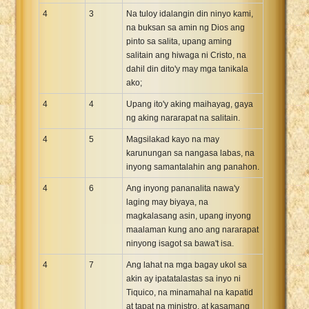
4
3
Na tuloy idalangin din ninyo kami,
na buksan sa amin ng Dios ang
pinto sa salita, upang aming
salitain ang hiwaga ni Cristo, na
dahil din dito'y may mga tanikala
ako;
4
4
Upang ito'y aking maihayag, gaya
ng aking nararapat na salitain.
4
5
Magsilakad kayo na may
karunungan sa nangasa labas, na
inyong samantalahin ang panahon.
4
6
Ang inyong pananalita nawa'y
laging may biyaya, na
magkalasang asin, upang inyong
maalaman kung ano ang nararapat
ninyong isagot sa bawa't isa.
4
7
Ang lahat na mga bagay ukol sa
akin ay ipatatalastas sa inyo ni
Tiquico, na minamahal na kapatid
at tapat na ministro, at kasamang