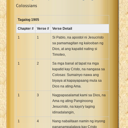
Portuguese Bible
Colossians
Romanian Cornilescu Bible
Russian Synodal 1876 Bible
Tagalog 1905
Russian Synodal Bible KOI8
Chapter #
Verse #
Verse Detail
Russian Synodal Bible Win-1251
1
1
Si Pablo, na apostol ni Jesucristo
Shuar New Testament
sa pamamagitan ng kalooban ng
Dios, at ang kapatid nating si
Spanish RV 1909 Bible
Timoteo,
Spanish Sag. Escrituras 1569
1
2
Sa mga banal at tapat na mga
Swahili New Testament
kapatid kay Cristo, na nangasa sa
Swedish 1917 Bible
Colosas: Sumainyo nawa ang
Tagalog 1905
biyaya at kapayapaang mula sa
Dios na ating Ama.
Tagalog John and James
1
3
Nagpapasalamat kami sa Dios, na
Turkish Bible
Ama ng ating Panginoong
Ukrainian 1871 NT
Jesucristo, na kayo'y laging
Ukrainian Bible
idinadalangin,
Uma New Testament
1
4
Nang nabalitaan namin ng inyong
Vietnamese 1934 Bible
pananampalataya kay Cristo