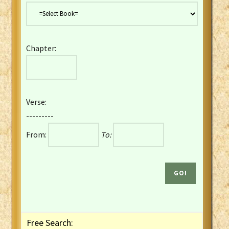
Danish Bible
Dutch Staten Vertaling Bible
Eng. KJV&Book of Mormon
Chapter:
English YLT 1898 Bible
Estonian Genesis New Testament
Finnish 1776 Bible
Finnish 1938 Bible
Verse:
French Darby Bible
---------
French Louis Segond Bible
From:
To:
Gaelic (Manx) Selections
Gaelic (Scottish) Mark
Georgian Gospels Acts James
German Luther 1912 Bible
Gothic NT AmbrosianusA Partial
Greek Modern Bible
Greek NT Byzantine Majority
Free Search:
Greek NT Textus Receptus