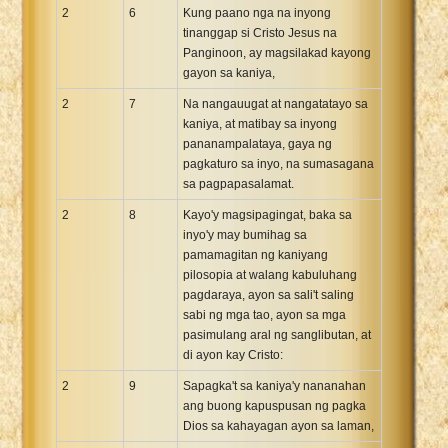
2
6
Kung paano nga na inyong
tinanggap si Cristo Jesus na
Panginoon, ay magsilakad kayong
gayon sa kaniya,
2
7
Na nangauugat at nangatatayo sa
kaniya, at matibay sa inyong
pananampalataya, gaya ng
pagkaturo sa inyo, na sumasagana
sa pagpapasalamat.
2
8
Kayo'y magsipagingat, baka sa
inyo'y may bumihag sa
pamamagitan ng kaniyang
pilosopia at walang kabuluhang
pagdaraya, ayon sa sali't saling
sabi ng mga tao, ayon sa mga
pasimulang aral ng sanglibutan, at
di ayon kay Cristo:
2
9
Sapagka't sa kaniya'y nananahan
ang buong kapuspusan ng pagka
Dios sa kahayagan ayon sa laman,