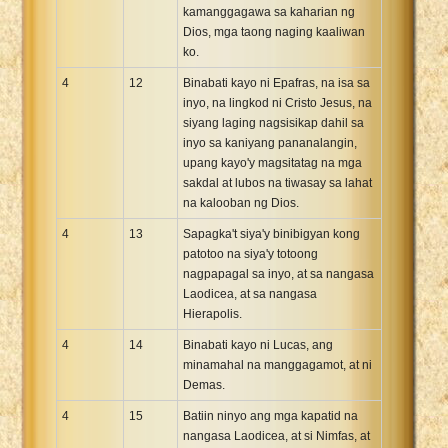
kamanggagawa sa kaharian ng
Dios, mga taong naging kaaliwan
ko.
4
12
Binabati kayo ni Epafras, na isa sa
inyo, na lingkod ni Cristo Jesus, na
siyang laging nagsisikap dahil sa
inyo sa kaniyang pananalangin,
upang kayo'y magsitatag na mga
sakdal at lubos na tiwasay sa lahat
na kalooban ng Dios.
4
13
Sapagka't siya'y binibigyan kong
patotoo na siya'y totoong
nagpapagal sa inyo, at sa nangasa
Laodicea, at sa nangasa
Hierapolis.
4
14
Binabati kayo ni Lucas, ang
minamahal na manggagamot, at ni
Demas.
4
15
Batiin ninyo ang mga kapatid na
nangasa Laodicea, at si Nimfas, at