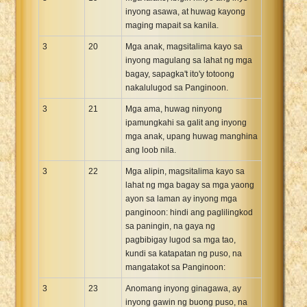
inyong asawa, at huwag kayong
maging mapait sa kanila.
3
20
Mga anak, magsitalima kayo sa
inyong magulang sa lahat ng mga
bagay, sapagka't ito'y totoong
nakalulugod sa Panginoon.
3
21
Mga ama, huwag ninyong
ipamungkahi sa galit ang inyong
mga anak, upang huwag manghina
ang loob nila.
3
22
Mga alipin, magsitalima kayo sa
lahat ng mga bagay sa mga yaong
ayon sa laman ay inyong mga
panginoon: hindi ang paglilingkod
sa paningin, na gaya ng
pagbibigay lugod sa mga tao,
kundi sa katapatan ng puso, na
mangatakot sa Panginoon:
3
23
Anomang inyong ginagawa, ay
inyong gawin ng buong puso, na