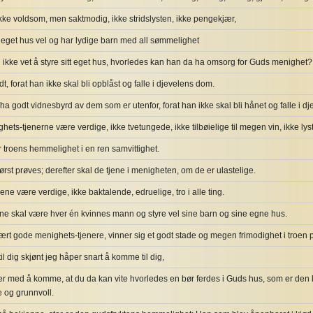
 ikke voldsom, men saktmodig, ikke stridslysten, ikke pengekjær,
t eget hus vel og har lydige barn med all sømmelighet
ikke vet å styre sitt eget hus, hvorledes kan han da ha omsorg for Guds menighet?
, forat han ikke skal bli opblåst og falle i djevelens dom.
a godt vidnesbyrd av dem som er utenfor, forat han ikke skal bli hånet og falle i d
hets-tjenerne være verdige, ikke tvetungede, ikke tilbøielige til megen vin, ikke lyst
troens hemmelighet i en ren samvittighet.
ørst prøves; derefter skal de tjene i menigheten, om de er ulastelige.
ene være verdige, ikke baktalende, edruelige, tro i alle ting.
ne skal være hver én kvinnes mann og styre vel sine barn og sine egne hus.
rt gode menighets-tjenere, vinner sig et godt stade og megen frimodighet i troen p
til dig skjønt jeg håper snart å komme til dig,
r med å komme, at du da kan vite hvorledes en bør ferdes i Guds hus, som er de
e og grunnvoll.