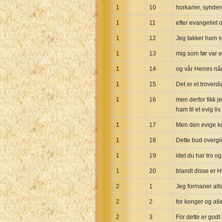
1
10
horkarler, synde
Greek NT Byzantine Majority
Greek NT Textus Receptus
1
11
efter evangeliet 
Greek NT Wescott-Hort
1
12
Jeg takker ham so
Greek Septuagint Old Testament
1
13
mig som før var e
Hebrew Modern Bible
1
14
og vår Herres nåd
Hebrew OT WM Leningrad Codex
1
15
Det er et troverdi
Hungarian Karoli Bible
1
16
men derfor fikk j
Icelandic Bible
ham til et evig liv.
Indonesian Bahasa Bible
1
17
Men den evige ko
Indonesian Baru Bible
1
18
Dette bud overgir
Indonesian Lama Bible
1
19
idet du har tro o
Italian Bible
Italian Riveduta 1927 Bible
1
20
blandt disse er H
Korean Bible
2
1
Jeg formaner alts
Latin Vulgate NT
2
2
for konger og alle
Latvian NT
2
3
For dette er godt 