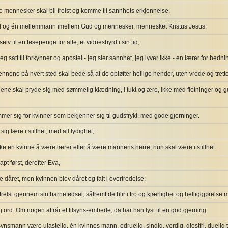
le mennesker skal bli frelst og komme til sannhets erkjennelse.
ud og én mellemmann imellem Gud og mennesker, mennesket Kristus Jesus,
lv til en løsepenge for alle, et vidnesbyrd i sin tid,
jeg satt til forkynner og apostel - jeg sier sannhet, jeg lyver ikke - en lærer for hedn
mennene på hvert sted skal bede så at de opløfter hellige hender, uten vrede og trette
nene skal pryde sig med sømmelig klædning, i tukt og ære, ikke med fletninger og gull
er sig for kvinner som bekjenner sig til gudsfrykt, med gode gjerninger.
sig lære i stillhet, med all lydighet;
ikke en kvinne å være lærer eller å være mannens herre, hun skal være i stillhet.
pt først, derefter Eva,
 dåret, men kvinnen blev dåret og falt i overtredelse;
frelst gjennem sin barnefødsel, såfremt de blir i tro og kjærlighet og helliggjørelse 
ig ord: Om nogen attrår et tilsyns-embede, da har han lyst til en god gjerning.
lsynsmann være ulastelig, én kvinnes mann, edruelig, sindig, verdig, gjestfri, duelig t