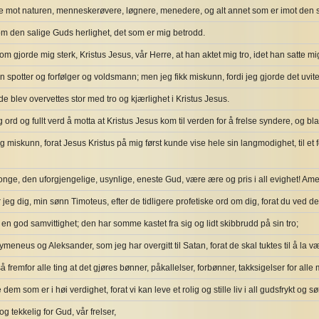
re mot naturen, menneskerøvere, løgnere, menedere, og alt annet som er imot den 
om den salige Guds herlighet, det som er mig betrodd.
m gjorde mig sterk, Kristus Jesus, vår Herre, at han aktet mig tro, idet han satte mig 
n spotter og forfølger og voldsmann; men jeg fikk miskunn, fordi jeg gjorde det uvite
e blev overvettes stor med tro og kjærlighet i Kristus Jesus.
g ord og fullt verd å motta at Kristus Jesus kom til verden for å frelse syndere, og bl
eg miskunn, forat Jesus Kristus på mig først kunde vise hele sin langmodighet, til et
nge, den uforgjengelige, usynlige, eneste Gud, være ære og pris i all evighet! Ame
 jeg dig, min sønn Timoteus, efter de tidligere profetiske ord om dig, forat du ved de
g en god samvittighet; den har somme kastet fra sig og lidt skibbrudd på sin tro;
ymeneus og Aleksander, som jeg har overgitt til Satan, forat de skal tuktes til å la v
å fremfor alle ting at det gjøres bønner, påkallelser, forbønner, takksigelser for all
 dem som er i høi verdighet, forat vi kan leve et rolig og stille liv i all gudsfrykt og 
og tekkelig for Gud, vår frelser,