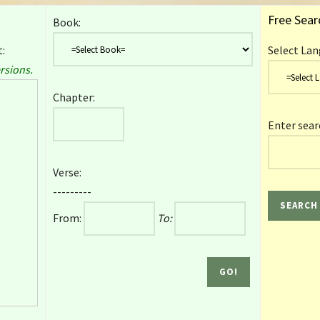
Free Sear
Book:
:
Select Lan
rsions.
Chapter:
Enter sear
Verse:
---------
From:
To: