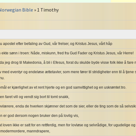
Norwegian Bible
» 1 Timothy
u apostel efter befaling av Gud, vår frelser, og Kristus Jesus, vårt håp
in ekte sønn i troen: Nåde, miskunn, fred fra Gud Fader og Kristus Jesus, vår Herre!
a jeg drog til Makedonia, å bli i Efesus, forat du skulde byde visse folk ikke å fa
av med eventyr og endeløse ættetavler, som mere fører til stridigheter enn til å tjen
nu.
l er kjærlighet av et rent hjerte og en god samvittighet og en uskrømtet tro.
n faret vill og vendt sig bort til tomt snakk,
lovlærere, enda de hverken skjønner det som de sier, eller de ting som de så selvsik
en er god dersom nogen bruker den på lovlig vis,
at loven ikke er satt for en rettferdig, men for lovløse og selvrådige, for ugudelige o
 modermordere, manndrapere,