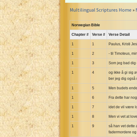
Croatian Bible
Multilingual Scriptures Home
»
Czech Kralicka Bible
Danish Bible
Norwegian Bible
Dutch Staten Vertaling Bible
Chapter #
Verse #
Verse Detail
Eng. KJV&Book of Mormon
English YLT 1898 Bible
1
1
Paulus, Kristi Jes
Estonian Genesis New Testament
1
2
- til Timoteus, m
Finnish 1776 Bible
1
3
Som jeg bad dig d
Finnish 1938 Bible
1
4
og ikke å gi sig 
French Darby Bible
ber jeg dig også 
French Louis Segond Bible
1
5
Men budets endemå
Gaelic (Manx) Selections
1
6
Fra dette har noge
Gaelic (Scottish) Mark
1
7
idet de vil være 
Georgian Gospels Acts James
1
8
Men vi vet at lov
German Luther 1912 Bible
1
Gothic NT AmbrosianusA Partial
9
så han vet dette 
fadermordere og
Greek Modern Bible