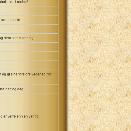
et, i tro, i renhet!
 av de eldste.
v og dem som hører dig.
 og gi sine foreldre vederlag; for
lse natt og dag;
g er verre enn en vantro.