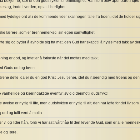
bekjenne, stor er den gudsfryktens hemmelighet: Han som blev åpenbaret i kjød, ret
lkeslag, trodd i verden, optatt i herlighet.
d tydelige ord at i de kommende tider skal nogen falle fra troen, idet de holder sig
lske lærere, som er brennemerket i sin egen samvittighet,
fte sig og byder å avholde sig fra mat, den Gud har skapt til å nytes med takk av d
ning er god, og intet er å forkaste når det mottas med takk;
ved Guds ord og bønn.
drene dette, da er du en god Kristi Jesu tjener, idet du nærer dig med troens og 
e vanhellige og kjerringaktige eventyr; øv dig derimot i gudsfrykt!
øvelse er nyttig til lite, men gudsfrykten er nyttig til alt; den har løfte for det liv s
g ord og fullt verd å motta.
er vi og lider hån, fordi vi har satt vårt håp til den levende Gud, som er alle mennesk
de og lære.