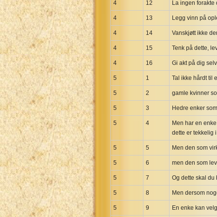
4
12
La ingen forakte d
4
13
Legg vinn på opl
4
14
Vanskjøtt ikke d
4
15
Tenk på dette, lev
4
16
Gi akt på dig sel
5
1
Tal ikke hårdt t
5
2
gamle kvinner so
5
3
Hedre enker som 
5
4
Men har en enke b
dette er tekkelig 
5
5
Men den som virke
5
6
men den som lever
5
7
Og dette skal du 
5
8
Men dersom nogen 
5
9
En enke kan velg