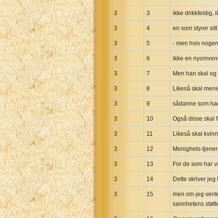
Uma New Testament
3
3
ikke drikkfeldig,
Vietnamese 1934 Bible
3
4
en som styrer sit
Xhosa Bible
3
5
- men hvis nogen 
3
6
ikke en nyomvendt
3
7
Men han skal og h
3
8
Likeså skal menig
3
9
sådanne som har 
3
10
Også disse skal f
3
11
Likeså skal kvinn
3
12
Menighets-tjener
3
13
For de som har væ
3
14
Dette skriver jeg 
3
15
men om jeg vente
sannhetens støtt