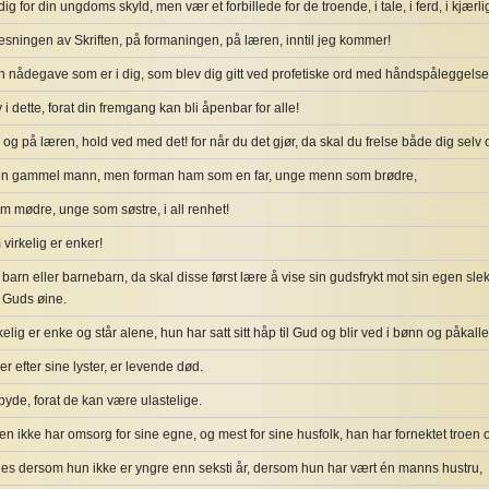
ig for din ungdoms skyld, men vær et forbillede for de troende, i tale, i ferd, i kjærligh
esningen av Skriften, på formaningen, på læren, inntil jeg kommer!
en nådegave som er i dig, som blev dig gitt ved profetiske ord med håndspåleggelse
 i dette, forat din fremgang kan bli åpenbar for alle!
v og på læren, hold ved med det! for når du det gjør, da skal du frelse både dig sel
il en gammel mann, men forman ham som en far, unge menn som brødre,
m mødre, unge som søstre, i all renhet!
virkelig er enker!
arn eller barnebarn, da skal disse først lære å vise sin gudsfrykt mot sin egen slekt
i Guds øine.
lig er enke og står alene, hun har satt sitt håp til Gud og blir ved i bønn og påkalle
 efter sine lyster, er levende død.
byde, forat de kan være ulastelige.
ikke har omsorg for sine egne, og mest for sine husfolk, han har fornektet troen o
es dersom hun ikke er yngre enn seksti år, dersom hun har vært én manns hustru,