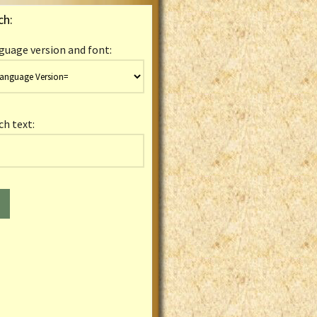
ch:
guage version and font:
ch text: