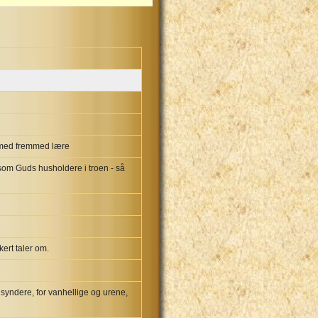
re med fremmed lære
e som Guds husholdere i troen - så
kert taler om.
g syndere, for vanhellige og urene,