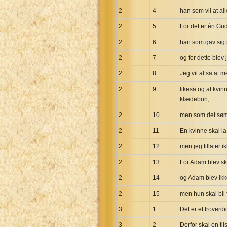
Maori Genesis Exodus Leviticus
2
4
han som vil at al
Norwegian Bible
2
5
For det er én G
Portuguese Bible
2
Romanian Cornilescu Bible
6
han som gav sig se
Russian Synodal 1876 Bible
2
7
og for dette blev 
Russian Synodal Bible KOI8
2
8
Jeg vil altså at 
Russian Synodal Bible Win-1251
2
9
likeså og at kvin
Shuar New Testament
klædebon,
Spanish RV 1909 Bible
2
10
men som det sømm
Spanish Sag. Escrituras 1569
2
11
En kvinne skal la 
Swahili New Testament
2
12
men jeg tillater 
Swedish 1917 Bible
2
13
For Adam blev ska
Tagalog 1905
2
14
og Adam blev ikke
Tagalog John and James
Turkish Bible
2
15
men hun skal bli 
Ukrainian 1871 NT
3
1
Det er et troverd
Ukrainian Bible
3
2
Derfor skal en ti