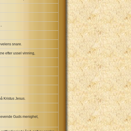
 -
jevelens snare.
ne efter ussel vinning,
å Kristus Jesus.
n levende Guds menighet,