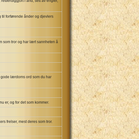
tferdiggjort i ånd, sett av engler,
 til forførende ånder og djevlers
em som tror og har lært sannheten å
den gode lærdoms ord som du har
om nu er, og for det som kommer.
ers frelser, mest deres som tror.