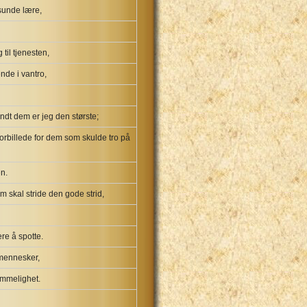
sunde lære,
til tjenesten,
nde i vantro,
andt dem er jeg den største;
 forbillede for dem som skulde tro på
n.
m skal stride den gode strid,
ære å spotte.
e mennesker,
sømmelighet.