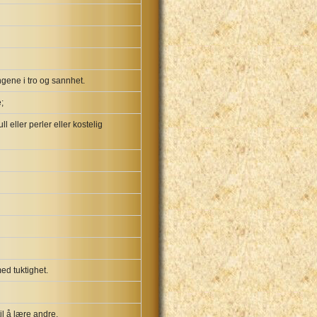
ingene i tro og sannhet.
;
 eller perler eller kostelig
med tuktighet.
il å lære andre,