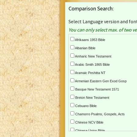
Comparison Search:
Select Language version and font
You can only select max. of two ve
Afrikaans 1953 Bible
Albanian Bible
Amharic New Testament
Arabic Smith 1865 Bible
Aramaic Peshitta NT
Armenian Eastern Gen Exod Gosp
Basque New Testament 1571
Breton New Testament
Cebuano Bible
Chamorro Psalms, Gospels, Acts
Chinese NCV Bible
Chinese Union Bible