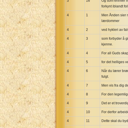
3
16
Og som enhver må 
forkynt iblandt fo
4
1
Men Ånden sier me
lærdommer
4
2
ved hykleri av fa
4
3
som forbyder å gi
kjenne.
4
4
For all Guds skap
4
5
for det helliges 
4
6
Når du lærer brø
fulgt.
4
7
Men vis fra dig d
4
8
For den legemlige 
4
9
Det er et troverdi
4
10
For derfor arbeid
4
11
Dette skal du by