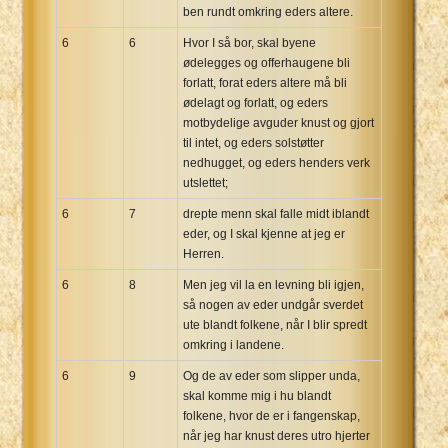
ben rundt omkring eders altere.
6
6
Hvor I så bor, skal byene
ødelegges og offerhaugene bli
forlatt, forat eders altere må bli
ødelagt og forlatt, og eders
motbydelige avguder knust og gjort
til intet, og eders solstøtter
nedhugget, og eders henders verk
utslettet;
6
7
drepte menn skal falle midt iblandt
eder, og I skal kjenne at jeg er
Herren.
6
8
Men jeg vil la en levning bli igjen,
så nogen av eder undgår sverdet
ute blandt folkene, når I blir spredt
omkring i landene.
6
9
Og de av eder som slipper unda,
skal komme mig i hu blandt
folkene, hvor de er i fangenskap,
når jeg har knust deres utro hjerter