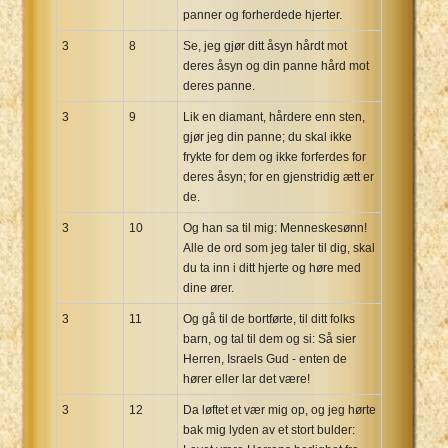
panner og forherdede hjerter.
3
8
Se, jeg gjør ditt åsyn hårdt mot
deres åsyn og din panne hård mot
deres panne.
3
9
Lik en diamant, hårdere enn sten,
gjør jeg din panne; du skal ikke
frykte for dem og ikke forferdes for
deres åsyn; for en gjenstridig ætt er
de.
3
10
Og han sa til mig: Menneskesønn!
Alle de ord som jeg taler til dig, skal
du ta inn i ditt hjerte og høre med
dine ører.
3
11
Og gå til de bortførte, til ditt folks
barn, og tal til dem og si: Så sier
Herren, Israels Gud - enten de
hører eller lar det være!
3
12
Da løftet et vær mig op, og jeg hørte
bak mig lyden av et stort bulder: