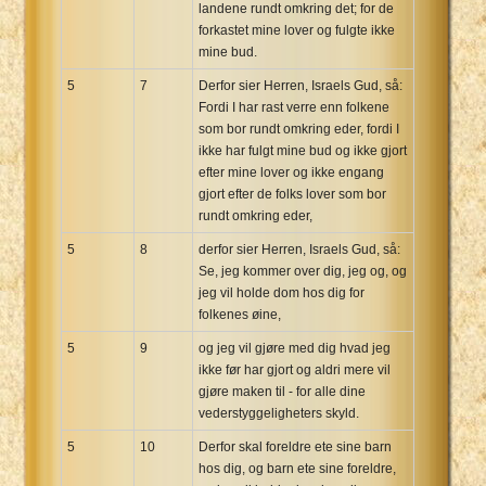
landene rundt omkring det; for de
forkastet mine lover og fulgte ikke
mine bud.
5
7
Derfor sier Herren, Israels Gud, så:
Fordi I har rast verre enn folkene
som bor rundt omkring eder, fordi I
ikke har fulgt mine bud og ikke gjort
efter mine lover og ikke engang
gjort efter de folks lover som bor
rundt omkring eder,
5
8
derfor sier Herren, Israels Gud, så:
Se, jeg kommer over dig, jeg og, og
jeg vil holde dom hos dig for
folkenes øine,
5
9
og jeg vil gjøre med dig hvad jeg
ikke før har gjort og aldri mere vil
gjøre maken til - for alle dine
vederstyggeligheters skyld.
5
10
Derfor skal foreldre ete sine barn
hos dig, og barn ete sine foreldre,