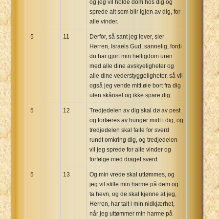
og jeg vil holde dom hos dig og
sprede alt som blir igjen av dig, for
alle vinder.
5
11
Derfor, så sant jeg lever, sier
Herren, Israels Gud, sannelig, fordi
du har gjort min helligdom uren
med alle dine avskyeligheter og
alle dine vederstyggeligheter, så vil
også jeg vende mitt øie bort fra dig
uten skånsel og ikke spare dig.
5
12
Tredjedelen av dig skal dø av pest
og fortæres av hunger midt i dig, og
tredjedelen skal falle for sverd
rundt omkring dig, og tredjedelen
vil jeg sprede for alle vinder og
forfølge med draget sverd.
5
13
Og min vrede skal uttømmes, og
jeg vil stille min harme på dem og
ta hevn, og de skal kjenne at jeg,
Herren, har talt i min nidkjærhet,
når jeg uttømmer min harme på