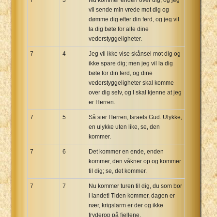
vil sende min vrede mot dig og
dømme dig efter din ferd, og jeg vil
la dig bøte for alle dine
vederstyggeligheter.
7
4
Jeg vil ikke vise skånsel mot dig og
ikke spare dig; men jeg vil la dig
bøte for din ferd, og dine
vederstyggeligheter skal komme
over dig selv, og I skal kjenne at jeg
er Herren.
7
5
Så sier Herren, Israels Gud: Ulykke,
en ulykke uten like, se, den
kommer.
7
6
Det kommer en ende, enden
kommer, den våkner op og kommer
til dig; se, det kommer.
7
7
Nu kommer turen til dig, du som bor
i landet! Tiden kommer, dagen er
nær, krigslarm er der og ikke
fryderop på fjellene.