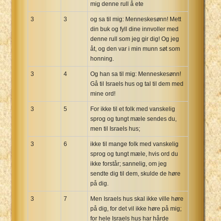
mig denne rull å ete
3
3
og sa til mig: Menneskesønn! Mett
din buk og fyll dine innvoller med
denne rull som jeg gir dig! Og jeg
åt, og den var i min munn søt som
honning.
3
4
Og han sa til mig: Menneskesønn!
Gå til Israels hus og tal til dem med
mine ord!
3
5
For ikke til et folk med vanskelig
sprog og tungt mæle sendes du,
men til Israels hus;
3
6
ikke til mange folk med vanskelig
sprog og tungt mæle, hvis ord du
ikke forstår; sannelig, om jeg
sendte dig til dem, skulde de høre
på dig.
3
7
Men Israels hus skal ikke ville høre
på dig, for det vil ikke høre på mig;
for hele Israels hus har hårde