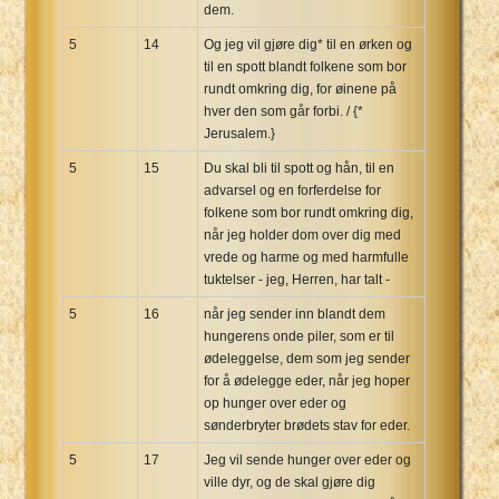
dem.
5
14
Og jeg vil gjøre dig* til en ørken og
til en spott blandt folkene som bor
rundt omkring dig, for øinene på
hver den som går forbi. / {*
Jerusalem.}
5
15
Du skal bli til spott og hån, til en
advarsel og en forferdelse for
folkene som bor rundt omkring dig,
når jeg holder dom over dig med
vrede og harme og med harmfulle
tuktelser - jeg, Herren, har talt -
5
16
når jeg sender inn blandt dem
hungerens onde piler, som er til
ødeleggelse, dem som jeg sender
for å ødelegge eder, når jeg hoper
op hunger over eder og
sønderbryter brødets stav for eder.
5
17
Jeg vil sende hunger over eder og
ville dyr, og de skal gjøre dig