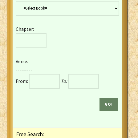
Danish Bible
Dutch Staten Vertaling Bible
Eng. KJV&Book of Mormon
Chapter:
English YLT 1898 Bible
Estonian Genesis New Testament
Finnish 1776 Bible
Finnish 1938 Bible
Verse:
French Darby Bible
---------
French Louis Segond Bible
From:
To:
Gaelic (Manx) Selections
Gaelic (Scottish) Mark
Georgian Gospels Acts James
German Luther 1912 Bible
Gothic NT AmbrosianusA Partial
Greek Modern Bible
Greek NT Byzantine Majority
Free Search:
Greek NT Textus Receptus