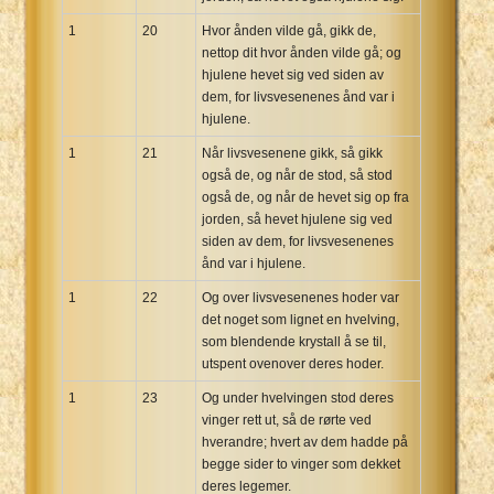
1
20
Hvor ånden vilde gå, gikk de,
nettop dit hvor ånden vilde gå; og
hjulene hevet sig ved siden av
dem, for livsvesenenes ånd var i
hjulene.
1
21
Når livsvesenene gikk, så gikk
også de, og når de stod, så stod
også de, og når de hevet sig op fra
jorden, så hevet hjulene sig ved
siden av dem, for livsvesenenes
ånd var i hjulene.
1
22
Og over livsvesenenes hoder var
det noget som lignet en hvelving,
som blendende krystall å se til,
utspent ovenover deres hoder.
1
23
Og under hvelvingen stod deres
vinger rett ut, så de rørte ved
hverandre; hvert av dem hadde på
begge sider to vinger som dekket
deres legemer.