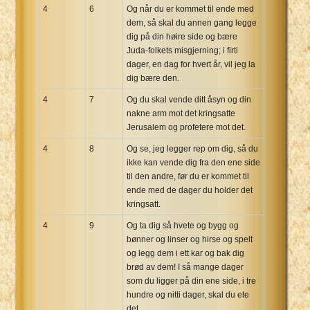
4
6
Og når du er kommet til ende med
dem, så skal du annen gang legge
dig på din høire side og bære
Juda-folkets misgjerning; i firti
dager, en dag for hvert år, vil jeg la
dig bære den.
4
7
Og du skal vende ditt åsyn og din
nakne arm mot det kringsatte
Jerusalem og profetere mot det.
4
8
Og se, jeg legger rep om dig, så du
ikke kan vende dig fra den ene side
til den andre, før du er kommet til
ende med de dager du holder det
kringsatt.
4
9
Og ta dig så hvete og bygg og
bønner og linser og hirse og spelt
og legg dem i ett kar og bak dig
brød av dem! I så mange dager
som du ligger på din ene side, i tre
hundre og nitti dager, skal du ete
det.