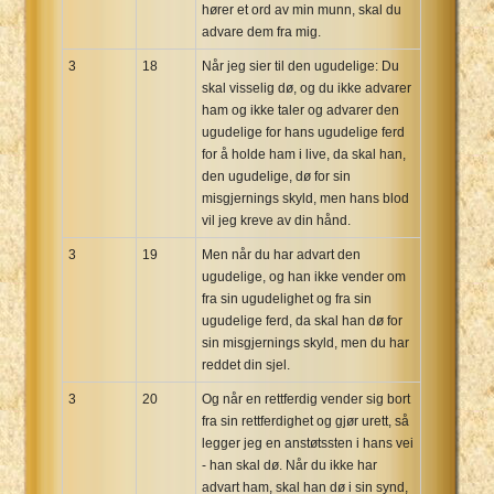
hører et ord av min munn, skal du
advare dem fra mig.
3
18
Når jeg sier til den ugudelige: Du
skal visselig dø, og du ikke advarer
ham og ikke taler og advarer den
ugudelige for hans ugudelige ferd
for å holde ham i live, da skal han,
den ugudelige, dø for sin
misgjernings skyld, men hans blod
vil jeg kreve av din hånd.
3
19
Men når du har advart den
ugudelige, og han ikke vender om
fra sin ugudelighet og fra sin
ugudelige ferd, da skal han dø for
sin misgjernings skyld, men du har
reddet din sjel.
3
20
Og når en rettferdig vender sig bort
fra sin rettferdighet og gjør urett, så
legger jeg en anstøtssten i hans vei
- han skal dø. Når du ikke har
advart ham, skal han dø i sin synd,