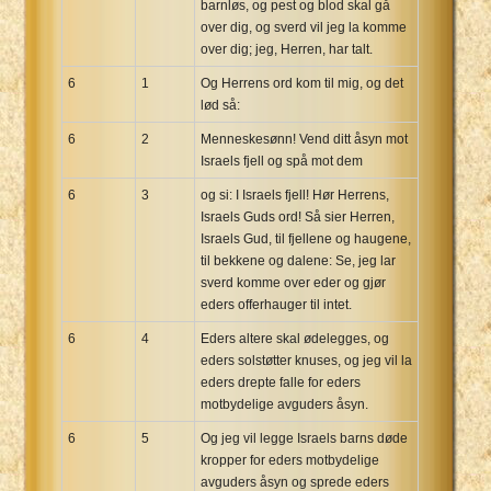
barnløs, og pest og blod skal gå
over dig, og sverd vil jeg la komme
over dig; jeg, Herren, har talt.
6
1
Og Herrens ord kom til mig, og det
lød så:
6
2
Menneskesønn! Vend ditt åsyn mot
Israels fjell og spå mot dem
6
3
og si: I Israels fjell! Hør Herrens,
Israels Guds ord! Så sier Herren,
Israels Gud, til fjellene og haugene,
til bekkene og dalene: Se, jeg lar
sverd komme over eder og gjør
eders offerhauger til intet.
6
4
Eders altere skal ødelegges, og
eders solstøtter knuses, og jeg vil la
eders drepte falle for eders
motbydelige avguders åsyn.
6
5
Og jeg vil legge Israels barns døde
kropper for eders motbydelige
avguders åsyn og sprede eders