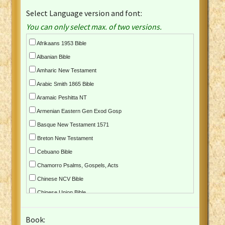
Select Language version and font:
You can only select max. of two versions.
Afrikaans 1953 Bible
Albanian Bible
Amharic New Testament
Arabic Smith 1865 Bible
Aramaic Peshitta NT
Armenian Eastern Gen Exod Gosp
Basque New Testament 1571
Breton New Testament
Cebuano Bible
Chamorro Psalms, Gospels, Acts
Chinese NCV Bible
Chinese Union Bible
Croatian Bible
Book:
Czech Kralicka Bible