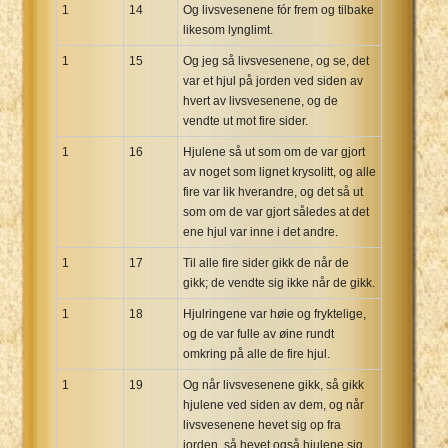
1
14
Og livsvesenene fór frem og tilbake
likesom lynglimt.
1
15
Og jeg så livsvesenene, og se, det
var et hjul på jorden ved siden av
hvert av livsvesenene, og de
vendte ut mot fire sider.
1
16
Hjulene så ut som om de var gjort
av noget som lignet krysolitt, og alle
fire var lik hverandre, og det så ut
som om de var gjort således at det
ene hjul var inne i det andre.
1
17
Til alle fire sider gikk de når de
gikk; de vendte sig ikke når de gikk.
1
18
Hjulringene var høie og fryktelige,
og de var fulle av øine rundt
omkring på alle de fire hjul.
1
19
Og når livsvesenene gikk, så gikk
hjulene ved siden av dem, og når
livsvesenene hevet sig op fra
jorden, så hevet også hjulene sig.