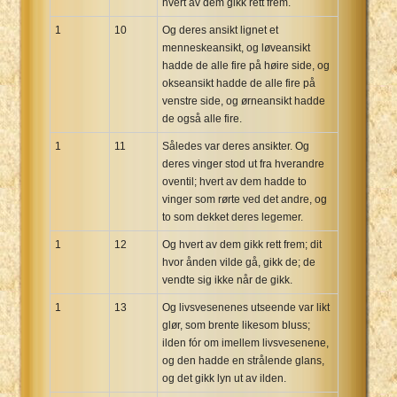
hvert av dem gikk rett frem.
1
10
Og deres ansikt lignet et
menneskeansikt, og løveansikt
hadde de alle fire på høire side, og
okseansikt hadde de alle fire på
venstre side, og ørneansikt hadde
de også alle fire.
1
11
Således var deres ansikter. Og
deres vinger stod ut fra hverandre
oventil; hvert av dem hadde to
vinger som rørte ved det andre, og
to som dekket deres legemer.
1
12
Og hvert av dem gikk rett frem; dit
hvor ånden vilde gå, gikk de; de
vendte sig ikke når de gikk.
1
13
Og livsvesenenes utseende var likt
glør, som brente likesom bluss;
ilden fór om imellem livsvesenene,
og den hadde en strålende glans,
og det gikk lyn ut av ilden.