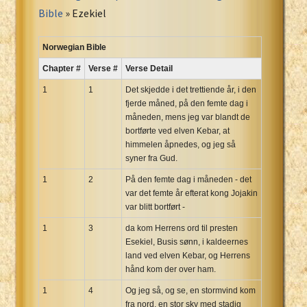
Portuguese Bible
Bible
» Ezekiel
Romanian Cornilescu Bible
Russian Synodal 1876 Bible
Norwegian Bible
Russian Synodal Bible KOI8
Chapter #
Verse #
Verse Detail
Russian Synodal Bible Win-1251
1
1
Det skjedde i det trettiende år, i den
Shuar New Testament
fjerde måned, på den femte dag i
måneden, mens jeg var blandt de
Spanish RV 1909 Bible
bortførte ved elven Kebar, at
Spanish Sag. Escrituras 1569
himmelen åpnedes, og jeg så
Swahili New Testament
syner fra Gud.
Swedish 1917 Bible
1
2
På den femte dag i måneden - det
Tagalog 1905
var det femte år efterat kong Jojakin
var blitt bortført -
Tagalog John and James
1
3
da kom Herrens ord til presten
Turkish Bible
Esekiel, Busis sønn, i kaldeernes
Ukrainian 1871 NT
land ved elven Kebar, og Herrens
Ukrainian Bible
hånd kom der over ham.
Uma New Testament
1
4
Og jeg så, og se, en stormvind kom
Vietnamese 1934 Bible
fra nord, en stor sky med stadig