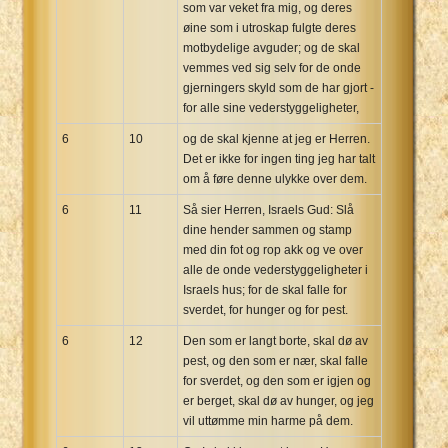
som var veket fra mig, og deres
øine som i utroskap fulgte deres
motbydelige avguder; og de skal
vemmes ved sig selv for de onde
gjerningers skyld som de har gjort -
for alle sine vederstyggeligheter,
6
10
og de skal kjenne at jeg er Herren.
Det er ikke for ingen ting jeg har talt
om å føre denne ulykke over dem.
6
11
Så sier Herren, Israels Gud: Slå
dine hender sammen og stamp
med din fot og rop akk og ve over
alle de onde vederstyggeligheter i
Israels hus; for de skal falle for
sverdet, for hunger og for pest.
6
12
Den som er langt borte, skal dø av
pest, og den som er nær, skal falle
for sverdet, og den som er igjen og
er berget, skal dø av hunger, og jeg
vil uttømme min harme på dem.