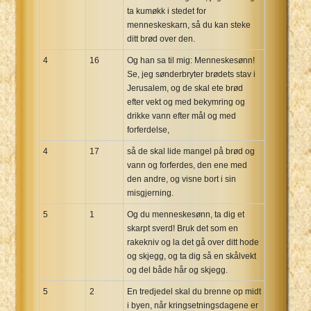
ta kumøkk i stedet for
menneskeskarn, så du kan steke
ditt brød over den.
4
16
Og han sa til mig: Menneskesønn!
Se, jeg sønderbryter brødets stav i
Jerusalem, og de skal ete brød
efter vekt og med bekymring og
drikke vann efter mål og med
forferdelse,
4
17
så de skal lide mangel på brød og
vann og forferdes, den ene med
den andre, og visne bort i sin
misgjerning.
5
1
Og du menneskesønn, ta dig et
skarpt sverd! Bruk det som en
rakekniv og la det gå over ditt hode
og skjegg, og ta dig så en skålvekt
og del både hår og skjegg.
5
2
En tredjedel skal du brenne op midt
i byen, når kringsetningsdagene er