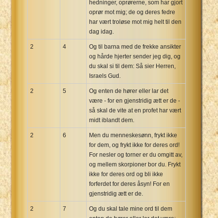
hedninger, oprørerne, som har gjort
oprør mot mig; de og deres fedre
har vært troløse mot mig helt til den
dag idag.
2
4
Og til barna med de frekke ansikter
og hårde hjerter sender jeg dig, og
du skal si til dem: Så sier Herren,
Israels Gud.
2
5
Og enten de hører eller lar det
være - for en gjenstridig ætt er de -
så skal de vite at en profet har vært
midt iblandt dem.
2
6
Men du menneskesønn, frykt ikke
for dem, og frykt ikke for deres ord!
For nesler og torner er du omgitt av,
og mellem skorpioner bor du. Frykt
ikke for deres ord og bli ikke
forferdet for deres åsyn! For en
gjenstridig ætt er de.
2
7
Og du skal tale mine ord til dem