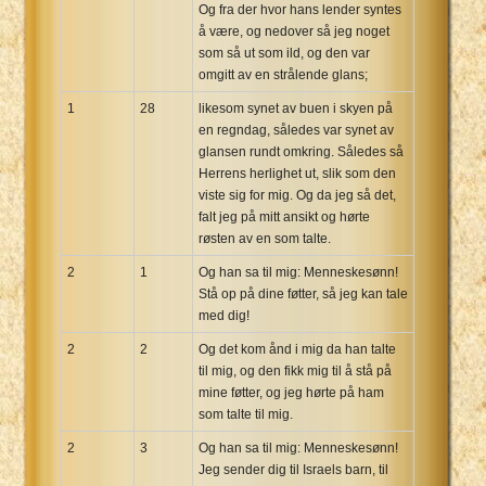
Og fra der hvor hans lender syntes
å være, og nedover så jeg noget
som så ut som ild, og den var
omgitt av en strålende glans;
1
28
likesom synet av buen i skyen på
en regndag, således var synet av
glansen rundt omkring. Således så
Herrens herlighet ut, slik som den
viste sig for mig. Og da jeg så det,
falt jeg på mitt ansikt og hørte
røsten av en som talte.
2
1
Og han sa til mig: Menneskesønn!
Stå op på dine føtter, så jeg kan tale
med dig!
2
2
Og det kom ånd i mig da han talte
til mig, og den fikk mig til å stå på
mine føtter, og jeg hørte på ham
som talte til mig.
2
3
Og han sa til mig: Menneskesønn!
Jeg sender dig til Israels barn, til