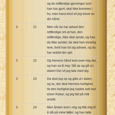
og de rettferdige gjerninger som
han har gjort, skal ikke kommes i
hu, men hans blod vil jeg kreve av
din hånd.
3
21
Men når du har advart den
rettferdige om at han, den
rettferdige, ikke skal synde, og han
da ikke synder, da skal han visselig
leve, fordi han lot sig advare, og du
har reddet din sjel.
3
22
Og Herrens hånd kom over mig der,
og han sa til mig: Stå op og gå ut i
dalen! Der vil jeg tale med dig.
3
23
Da stod jeg op og gikk ut i dalen,
og se, der stod Herrens herlighet,
lik den herlighet jeg hadde sett ved
elven Kebar; og jeg falt på mitt
ansikt.
3
24
Men ånden kom i mig og fikk mig til
å stå på mine føtter; og han talte