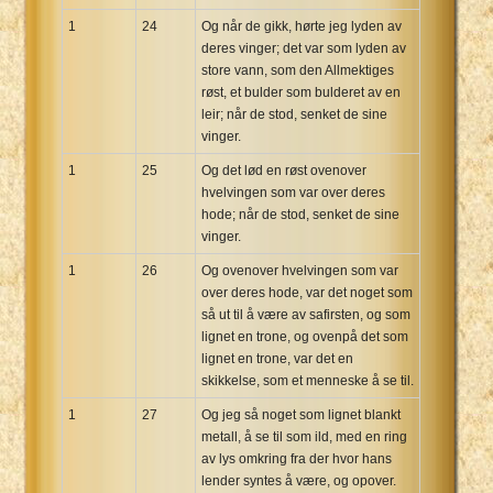
1
24
Og når de gikk, hørte jeg lyden av
deres vinger; det var som lyden av
store vann, som den Allmektiges
røst, et bulder som bulderet av en
leir; når de stod, senket de sine
vinger.
1
25
Og det lød en røst ovenover
hvelvingen som var over deres
hode; når de stod, senket de sine
vinger.
1
26
Og ovenover hvelvingen som var
over deres hode, var det noget som
så ut til å være av safirsten, og som
lignet en trone, og ovenpå det som
lignet en trone, var det en
skikkelse, som et menneske å se til.
1
27
Og jeg så noget som lignet blankt
metall, å se til som ild, med en ring
av lys omkring fra der hvor hans
lender syntes å være, og opover.