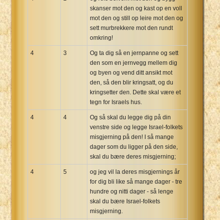
skanser mot den og kast op en voll
mot den og still op leire mot den og
sett murbrekkere mot den rundt
omkring!
4
3
Og ta dig så en jernpanne og sett
den som en jernvegg mellem dig
og byen og vend ditt ansikt mot
den, så den blir kringsatt, og du
kringsetter den. Dette skal være et
tegn for Israels hus.
4
4
Og så skal du legge dig på din
venstre side og legge Israel-folkets
misgjerning på den! I så mange
dager som du ligger på den side,
skal du bære deres misgjerning;
4
5
og jeg vil la deres misgjernings år
for dig bli like så mange dager - tre
hundre og nitti dager - så lenge
skal du bære Israel-folkets
misgjerning.