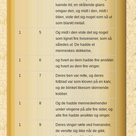
luende ild; en strålende glans
Xhosa Bible
omgav den, og midt i den, midt i
ilden, viste det sig noget som så ut
som blankt metall.
1
5
Og midt i den viste det sig noget
som lignet fire livsvesener, som så
således ut: De hadde et
menneskes skikkelse,
1
6
og hvert av dem hadde fire ansikter
og hvert av dem fire vinger.
1
7
Deres ben var rette, og deres
fotblad var som kloven på en kalv,
og de blinket likesom skinnende
kobber.
1
8
Og de hadde menneskehender
under vingene på alle fire sider, og
alle fire hadde ansikter og vinger.
1
9
Deres vinger rørte ved hverandre;
de vendte sig ikke når de gikk;