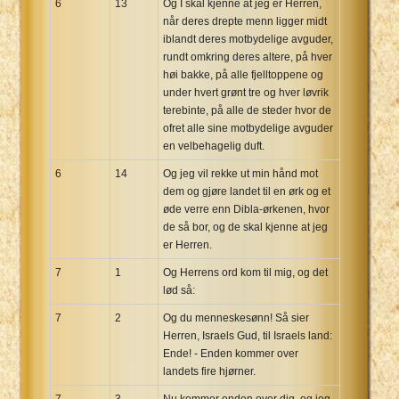
6
13
Og I skal kjenne at jeg er Herren,
når deres drepte menn ligger midt
iblandt deres motbydelige avguder,
rundt omkring deres altere, på hver
høi bakke, på alle fjelltoppene og
under hvert grønt tre og hver løvrik
terebinte, på alle de steder hvor de
ofret alle sine motbydelige avguder
en velbehagelig duft.
6
14
Og jeg vil rekke ut min hånd mot
dem og gjøre landet til en ørk og et
øde verre enn Dibla-ørkenen, hvor
de så bor, og de skal kjenne at jeg
er Herren.
7
1
Og Herrens ord kom til mig, og det
lød så:
7
2
Og du menneskesønn! Så sier
Herren, Israels Gud, til Israels land:
Ende! - Enden kommer over
landets fire hjørner.
7
3
Nu kommer enden over dig, og jeg