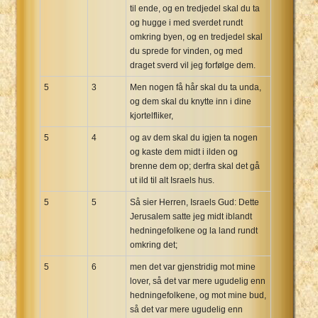
til ende, og en tredjedel skal du ta
og hugge i med sverdet rundt
omkring byen, og en tredjedel skal
du sprede for vinden, og med
draget sverd vil jeg forfølge dem.
5
3
Men nogen få hår skal du ta unda,
og dem skal du knytte inn i dine
kjortelfliker,
5
4
og av dem skal du igjen ta nogen
og kaste dem midt i ilden og
brenne dem op; derfra skal det gå
ut ild til alt Israels hus.
5
5
Så sier Herren, Israels Gud: Dette
Jerusalem satte jeg midt iblandt
hedningefolkene og la land rundt
omkring det;
5
6
men det var gjenstridig mot mine
lover, så det var mere ugudelig enn
hedningefolkene, og mot mine bud,
så det var mere ugudelig enn