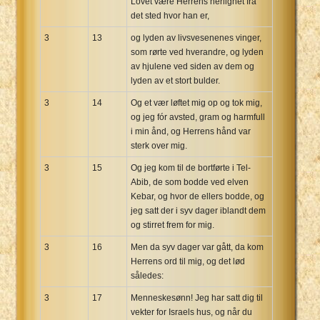
Lovet være Herrens herlighet fra
det sted hvor han er,
3
13
og lyden av livsvesenenes vinger,
som rørte ved hverandre, og lyden
av hjulene ved siden av dem og
lyden av et stort bulder.
3
14
Og et vær løftet mig op og tok mig,
og jeg fór avsted, gram og harmfull
i min ånd, og Herrens hånd var
sterk over mig.
3
15
Og jeg kom til de bortførte i Tel-
Abib, de som bodde ved elven
Kebar, og hvor de ellers bodde, og
jeg satt der i syv dager iblandt dem
og stirret frem for mig.
3
16
Men da syv dager var gått, da kom
Herrens ord til mig, og det lød
således:
3
17
Menneskesønn! Jeg har satt dig til
vekter for Israels hus, og når du