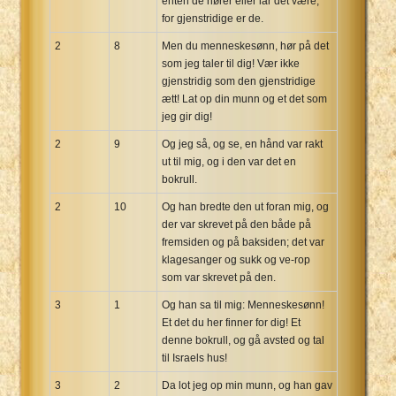
enten de hører eller lar det være;
for gjenstridige er de.
2
8
Men du menneskesønn, hør på det
som jeg taler til dig! Vær ikke
gjenstridig som den gjenstridige
ætt! Lat op din munn og et det som
jeg gir dig!
2
9
Og jeg så, og se, en hånd var rakt
ut til mig, og i den var det en
bokrull.
2
10
Og han bredte den ut foran mig, og
der var skrevet på den både på
fremsiden og på baksiden; det var
klagesanger og sukk og ve-rop
som var skrevet på den.
3
1
Og han sa til mig: Menneskesønn!
Et det du her finner for dig! Et
denne bokrull, og gå avsted og tal
til Israels hus!
3
2
Da lot jeg op min munn, og han gav