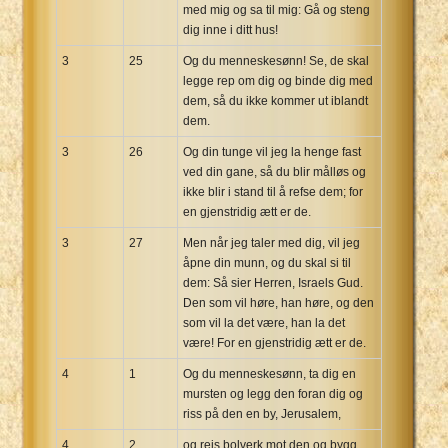
med mig og sa til mig: Gå og steng
dig inne i ditt hus!
3
25
Og du menneskesønn! Se, de skal
legge rep om dig og binde dig med
dem, så du ikke kommer ut iblandt
dem.
3
26
Og din tunge vil jeg la henge fast
ved din gane, så du blir målløs og
ikke blir i stand til å refse dem; for
en gjenstridig ætt er de.
3
27
Men når jeg taler med dig, vil jeg
åpne din munn, og du skal si til
dem: Så sier Herren, Israels Gud.
Den som vil høre, han høre, og den
som vil la det være, han la det
være! For en gjenstridig ætt er de.
4
1
Og du menneskesønn, ta dig en
mursten og legg den foran dig og
riss på den en by, Jerusalem,
4
2
og reis bolverk mot den og bygg