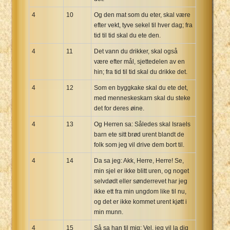
4
10
Og den mat som du eter, skal være
efter vekt, tyve sekel til hver dag; fra
tid til tid skal du ete den.
4
11
Det vann du drikker, skal også
være efter mål, sjettedelen av en
hin; fra tid til tid skal du drikke det.
4
12
Som en byggkake skal du ete det,
med menneskeskarn skal du steke
det for deres øine.
4
13
Og Herren sa: Således skal Israels
barn ete sitt brød urent blandt de
folk som jeg vil drive dem bort til.
4
14
Da sa jeg: Akk, Herre, Herre! Se,
min sjel er ikke blitt uren, og noget
selvdødt eller sønderrevet har jeg
ikke ett fra min ungdom like til nu,
og det er ikke kommet urent kjøtt i
min munn.
4
15
Så sa han til mig: Vel, jeg vil la dig