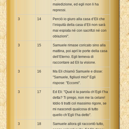
maledizione, ed egli non li ha
repressi.
3
14
Perciò io giuro alla casa d’Eli che
l’iniquità della casa d’Eli non sarà
mai espiata né con sacrifizi né con
oblazioni".
3
15
Samuele rimase coricato sino alla
mattina, poi aprì le porte della casa
dell’Eterno. Egli temeva di
raccontare ad Eli la visione.
3
16
Ma Eli chiamò Samuele e disse:
"Samuele, figliuol mio!" Egli
rispose: "Eccomi".
3
17
Ed Eli: "Qual è la parola ch’Egli t’ha
detta? Ti prego, non me la celare!
Iddio ti tratti col massimo rigore, se
mi nascondi qualcosa di tutto
quello ch’Egli t’ha detto".
3
18
Samuele allora gli raccontò tutto,