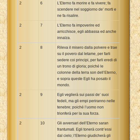
2
6
L’Eterno fa morire e fa vivere; fa
scendere nel soggiorno de’ morti e
ne fa risalire.
2
7
L’Eterno fa impoverire ed
arricchisce, egli abbassa ed anche
innalza.
2
8
Rileva il misero dalla polvere e trae
su il povero dal letame, per farli
sedere coi principi, per farli eredi di
un trono di gloria; poiché le
colonne della terra son dell’Eterno,
e sopra queste Egli ha posato il
mondo.
2
9
Egli veglierà sui passi de’ suoi
fedeli, ma gli empi periranno nelle
tenebre; poiché l’uomo non
trionferà per la sua forza.
2
10
Gli avversari dell’Eterno saran
frantumati. Egli tonerà contr’essi
dal cielo; l’Eterno giudicherà gli