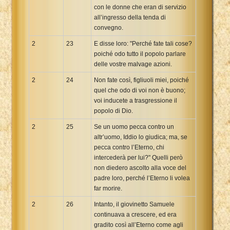
con le donne che eran di servizio
all’ingresso della tenda di
convegno.
2
23
E disse loro: "Perché fate tali cose?
poiché odo tutto il popolo parlare
delle vostre malvage azioni.
2
24
Non fate così, figliuoli miei, poiché
quel che odo di voi non è buono;
voi inducete a trasgressione il
popolo di Dio.
2
25
Se un uomo pecca contro un
altr’uomo, Iddio lo giudica; ma, se
pecca contro l’Eterno, chi
intercederà per lui?" Quelli però
non diedero ascolto alla voce del
padre loro, perché l’Eterno li volea
far morire.
2
26
Intanto, il giovinetto Samuele
continuava a crescere, ed era
gradito così all’Eterno come agli