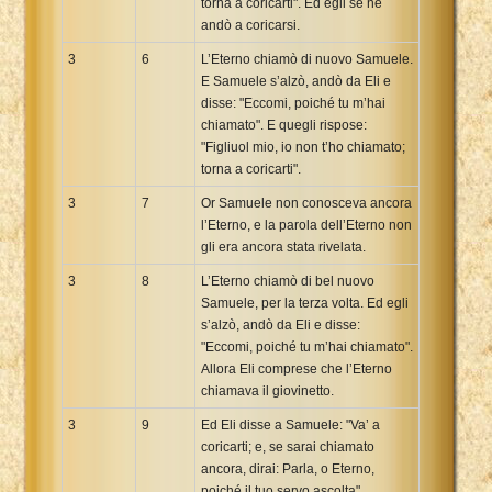
torna a coricarti". Ed egli se ne
andò a coricarsi.
3
6
L’Eterno chiamò di nuovo Samuele.
E Samuele s’alzò, andò da Eli e
disse: "Eccomi, poiché tu m’hai
chiamato". E quegli rispose:
"Figliuol mio, io non t’ho chiamato;
torna a coricarti".
3
7
Or Samuele non conosceva ancora
l’Eterno, e la parola dell’Eterno non
gli era ancora stata rivelata.
3
8
L’Eterno chiamò di bel nuovo
Samuele, per la terza volta. Ed egli
s’alzò, andò da Eli e disse:
"Eccomi, poiché tu m’hai chiamato".
Allora Eli comprese che l’Eterno
chiamava il giovinetto.
3
9
Ed Eli disse a Samuele: "Va’ a
coricarti; e, se sarai chiamato
ancora, dirai: Parla, o Eterno,
poiché il tuo servo ascolta".