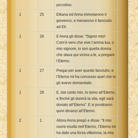
piccolino.
1
25
Elkana ed Anna immolarono il
giovenco, e menarono il fanciullo
ad Eli.
1
26
E Anna gli disse: "Signor mio!
Com’è vero che vive l’anima tua, o
mio signore, io son quella donna
che stava qui vicina a te, a pregare
l’Eterno.
1
27
Pregai per aver questo fanciullo; e
l’Eterno mi ha concesso quel che io
gli avevo domandato.
1
28
E, dal canto mio, lo dono all’Eterno;
e finché gli durerà la vita, egli sarà
donato all’Eterno". E si prostraron
quivi dinanzi all’Eterno.
2
1
Allora Anna pregò e disse: "Il mio
cuore esulta nell’Eterno, l’Eterno mi
ha dato una forza vittoriosa, la mia