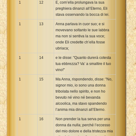
1
12
E, com’ella prolungava la sua
preghiera dinanzi all’Eterno, Eli
stava osservando la bocca di lei.
1
13
Anna parlava in cuor suo; e si
movevano soltanto le sue labbra
ma non si sentiva la sua voce;
onde Eli credette ch’ella fosse
ubriaca;
1
14
e le disse: "Quanto durerà cotesta
tua ebbrezza? Va’ a smaltire il tuo
vino!"
1
15
Ma Anna, rispondendo, disse: "No,
signor mio, io sono una donna
tribolata nello spirito, e non ho
bevuto né vino né bevanda
alcoolica, ma stavo spandendo
l’anima mia dinanzi all’Eterno.
1
16
Non prender la tua serva per una
donna da nulla; perché l’eccesso
del mio dolore e della tristezza mia