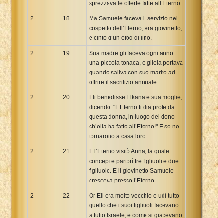
sprezzava le offerte fatte all’Eterno.
2
18
Ma Samuele faceva il servizio nel
cospetto dell’Eterno; era giovinetto,
e cinto d’un efod di lino.
2
19
Sua madre gli faceva ogni anno
una piccola tonaca, e gliela portava
quando saliva con suo marito ad
offrire il sacrifizio annuale.
2
20
Eli benedisse Elkana e sua moglie,
dicendo: "L’Eterno ti dia prole da
questa donna, in luogo del dono
ch’ella ha fatto all’Eterno!" E se ne
tornarono a casa loro.
2
21
E l’Eterno visitò Anna, la quale
concepì e partorì tre figliuoli e due
figliuole. E il giovinetto Samuele
cresceva presso l’Eterno.
2
22
Or Eli era molto vecchio e udì tutto
quello che i suoi figliuoli facevano
a tutto Israele, e come si giacevano