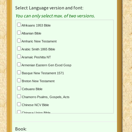
Select Language version and font:
You can only select max. of two versions.
Afrikaans 1953 Bible
Albanian Bible
Amharic New Testament
Arabic Smith 1865 Bible
Aramaic Peshitta NT
Armenian Eastern Gen Exod Gosp
Basque New Testament 1571
Breton New Testament
Cebuano Bible
Chamorro Psalms, Gospels, Acts
Chinese NCV Bible
Chinese Union Bible
Croatian Bible
Book:
Czech Kralicka Bible