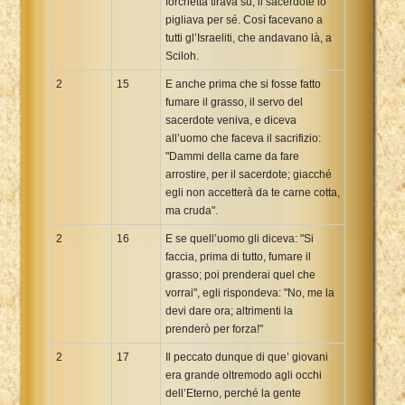
forchetta tirava su, il sacerdote lo
pigliava per sé. Così facevano a
tutti gl’Israeliti, che andavano là, a
Sciloh.
2
15
E anche prima che si fosse fatto
fumare il grasso, il servo del
sacerdote veniva, e diceva
all’uomo che faceva il sacrifizio:
"Dammi della carne da fare
arrostire, per il sacerdote; giacché
egli non accetterà da te carne cotta,
ma cruda".
2
16
E se quell’uomo gli diceva: "Si
faccia, prima di tutto, fumare il
grasso; poi prenderai quel che
vorrai", egli rispondeva: "No, me la
devi dare ora; altrimenti la
prenderò per forza!"
2
17
Il peccato dunque di que’ giovani
era grande oltremodo agli occhi
dell’Eterno, perché la gente