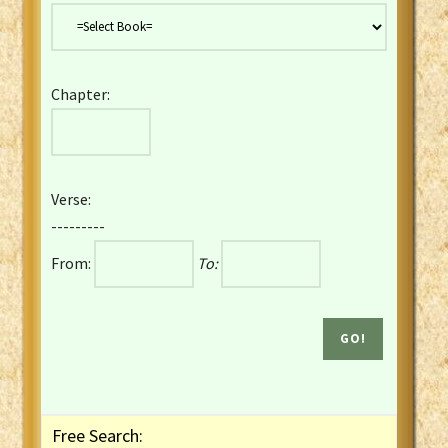
Danish Bible
Dutch Staten Vertaling Bible
Eng. KJV&Book of Mormon
Chapter:
English YLT 1898 Bible
Estonian Genesis New Testament
Finnish 1776 Bible
Finnish 1938 Bible
Verse:
French Darby Bible
---------
French Louis Segond Bible
From:
To:
Gaelic (Manx) Selections
Gaelic (Scottish) Mark
Georgian Gospels Acts James
German Luther 1912 Bible
Gothic NT AmbrosianusA Partial
Greek Modern Bible
Greek NT Byzantine Majority
Free Search:
Greek NT Textus Receptus