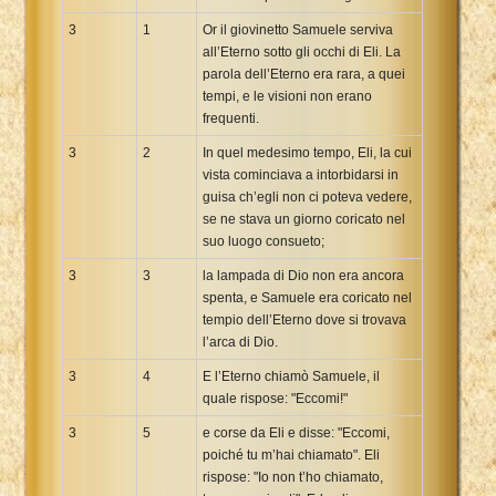
3
1
Or il giovinetto Samuele serviva
all’Eterno sotto gli occhi di Eli. La
parola dell’Eterno era rara, a quei
tempi, e le visioni non erano
frequenti.
3
2
In quel medesimo tempo, Eli, la cui
vista cominciava a intorbidarsi in
guisa ch’egli non ci poteva vedere,
se ne stava un giorno coricato nel
suo luogo consueto;
3
3
la lampada di Dio non era ancora
spenta, e Samuele era coricato nel
tempio dell’Eterno dove si trovava
l’arca di Dio.
3
4
E l’Eterno chiamò Samuele, il
quale rispose: "Eccomi!"
3
5
e corse da Eli e disse: "Eccomi,
poiché tu m’hai chiamato". Eli
rispose: "Io non t’ho chiamato,