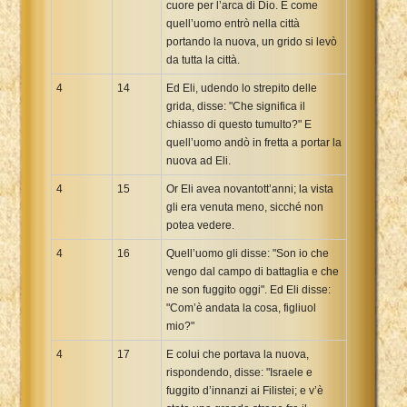
cuore per l’arca di Dio. E come
quell’uomo entrò nella città
portando la nuova, un grido si levò
da tutta la città.
4
14
Ed Eli, udendo lo strepito delle
grida, disse: "Che significa il
chiasso di questo tumulto?" E
quell’uomo andò in fretta a portar la
nuova ad Eli.
4
15
Or Eli avea novantott’anni; la vista
gli era venuta meno, sicché non
potea vedere.
4
16
Quell’uomo gli disse: "Son io che
vengo dal campo di battaglia e che
ne son fuggito oggi". Ed Eli disse:
"Com’è andata la cosa, figliuol
mio?"
4
17
E colui che portava la nuova,
rispondendo, disse: "Israele e
fuggito d’innanzi ai Filistei; e v’è