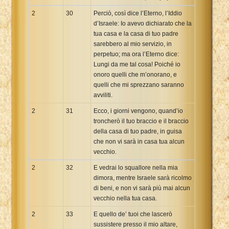
2
30
Perciò, così dice l’Eterno, l’Iddio
d’Israele: Io avevo dichiarato che la
tua casa e la casa di tuo padre
sarebbero al mio servizio, in
perpetuo; ma ora l’Eterno dice:
Lungi da me tal cosa! Poiché io
onoro quelli che m’onorano, e
quelli che mi sprezzano saranno
avviliti.
2
31
Ecco, i giorni vengono, quand’io
troncherò il tuo braccio e il braccio
della casa di tuo padre, in guisa
che non vi sarà in casa tua alcun
vecchio.
2
32
E vedrai lo squallore nella mia
dimora, mentre Israele sarà ricolmo
di beni, e non vi sarà più mai alcun
vecchio nella tua casa.
2
33
E quello de’ tuoi che lascerò
sussistere presso il mio altare,