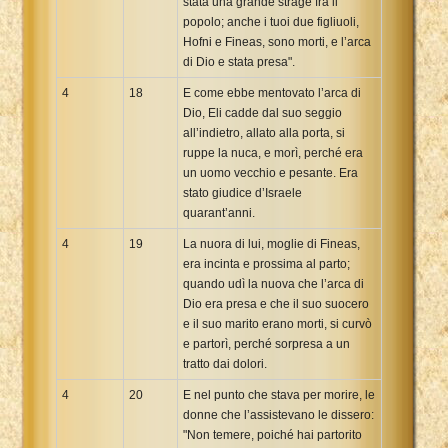
stata una grande strage fra il
popolo; anche i tuoi due figliuoli,
Hofni e Fineas, sono morti, e l’arca
di Dio e stata presa".
4
18
E come ebbe mentovato l’arca di
Dio, Eli cadde dal suo seggio
all’indietro, allato alla porta, si
ruppe la nuca, e morì, perché era
un uomo vecchio e pesante. Era
stato giudice d’Israele
quarant’anni.
4
19
La nuora di lui, moglie di Fineas,
era incinta e prossima al parto;
quando udì la nuova che l’arca di
Dio era presa e che il suo suocero
e il suo marito erano morti, si curvò
e partorì, perché sorpresa a un
tratto dai dolori.
4
20
E nel punto che stava per morire, le
donne che l’assistevano le dissero:
"Non temere, poiché hai partorito