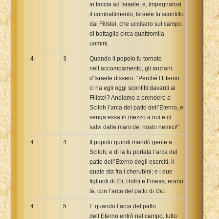
in faccia ad Israele; e, impegnatosi
il combattimento, Israele fu sconfitto
dai Filistei, che uccisero sul campo
di battaglia circa quattromila
uomini.
4
3
Quando il popolo fu tornato
nell’accampamento, gli anziani
d’Israele dissero: "Perché l’Eterno
ci ha egli oggi sconfitti davanti ai
Filistei? Andiamo a prendere a
Sciloh l’arca del patto dell’Eterno, e
venga essa in mezzo a noi e ci
salvi dalle mani de’ nostri nemici!"
4
4
Il popolo quindi mandò gente a
Sciloh, e di la fu portata l’arca del
patto dell’Eterno degli eserciti, il
quale sta fra i cherubini; e i due
figliuoli di Eli, Hofni e Fineas, erano
là, con l’arca del patto di Dio.
4
5
E quando l’arca del patto
dell’Eterno entrò nel campo, tutto