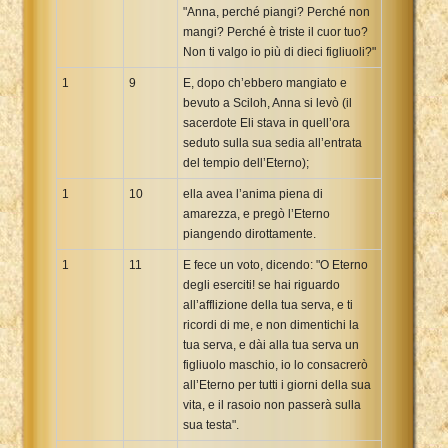
"Anna, perché piangi? Perché non
mangi? Perché è triste il cuor tuo?
Non ti valgo io più di dieci figliuoli?"
1
9
E, dopo ch’ebbero mangiato e
bevuto a Sciloh, Anna si levò (il
sacerdote Eli stava in quell’ora
seduto sulla sua sedia all’entrata
del tempio dell’Eterno);
1
10
ella avea l’anima piena di
amarezza, e pregò l’Eterno
piangendo dirottamente.
1
11
E fece un voto, dicendo: "O Eterno
degli eserciti! se hai riguardo
all’afflizione della tua serva, e ti
ricordi di me, e non dimentichi la
tua serva, e dài alla tua serva un
figliuolo maschio, io lo consacrerò
all’Eterno per tutti i giorni della sua
vita, e il rasoio non passerà sulla
sua testa".