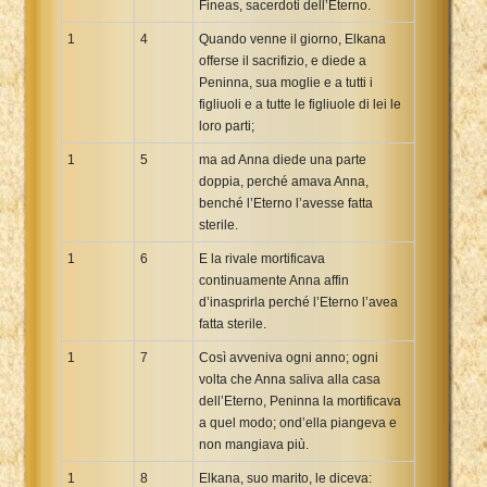
Fineas, sacerdoti dell’Eterno.
Xhosa Bible
1
4
Quando venne il giorno, Elkana
offerse il sacrifizio, e diede a
Peninna, sua moglie e a tutti i
figliuoli e a tutte le figliuole di lei le
loro parti;
1
5
ma ad Anna diede una parte
doppia, perché amava Anna,
benché l’Eterno l’avesse fatta
sterile.
1
6
E la rivale mortificava
continuamente Anna affin
d’inasprirla perché l’Eterno l’avea
fatta sterile.
1
7
Così avveniva ogni anno; ogni
volta che Anna saliva alla casa
dell’Eterno, Peninna la mortificava
a quel modo; ond’ella piangeva e
non mangiava più.
1
8
Elkana, suo marito, le diceva: