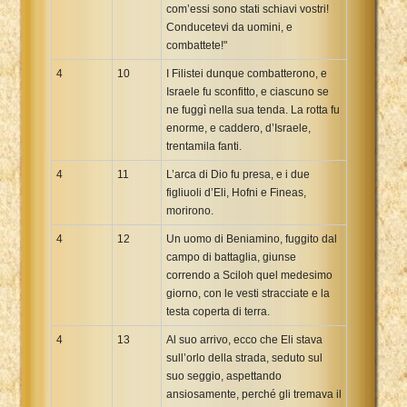
com’essi sono stati schiavi vostri!
Conducetevi da uomini, e
combattete!"
4
10
I Filistei dunque combatterono, e
Israele fu sconfitto, e ciascuno se
ne fuggì nella sua tenda. La rotta fu
enorme, e caddero, d’Israele,
trentamila fanti.
4
11
L’arca di Dio fu presa, e i due
figliuoli d’Eli, Hofni e Fineas,
morirono.
4
12
Un uomo di Beniamino, fuggito dal
campo di battaglia, giunse
correndo a Sciloh quel medesimo
giorno, con le vesti stracciate e la
testa coperta di terra.
4
13
Al suo arrivo, ecco che Eli stava
sull’orlo della strada, seduto sul
suo seggio, aspettando
ansiosamente, perché gli tremava il