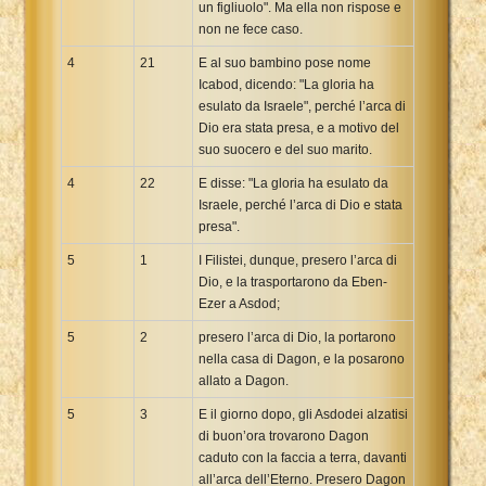
un figliuolo". Ma ella non rispose e
non ne fece caso.
4
21
E al suo bambino pose nome
Icabod, dicendo: "La gloria ha
esulato da Israele", perché l’arca di
Dio era stata presa, e a motivo del
suo suocero e del suo marito.
4
22
E disse: "La gloria ha esulato da
Israele, perché l’arca di Dio e stata
presa".
5
1
I Filistei, dunque, presero l’arca di
Dio, e la trasportarono da Eben-
Ezer a Asdod;
5
2
presero l’arca di Dio, la portarono
nella casa di Dagon, e la posarono
allato a Dagon.
5
3
E il giorno dopo, gli Asdodei alzatisi
di buon’ora trovarono Dagon
caduto con la faccia a terra, davanti
all’arca dell’Eterno. Presero Dagon