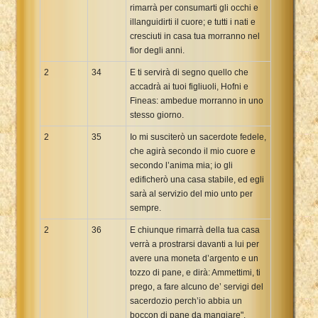
rimarrà per consumarti gli occhi e
illanguidirti il cuore; e tutti i nati e
cresciuti in casa tua morranno nel
fior degli anni.
2
34
E ti servirà di segno quello che
accadrà ai tuoi figliuoli, Hofni e
Fineas: ambedue morranno in uno
stesso giorno.
2
35
Io mi susciterò un sacerdote fedele,
che agirà secondo il mio cuore e
secondo l’anima mia; io gli
edificherò una casa stabile, ed egli
sarà al servizio del mio unto per
sempre.
2
36
E chiunque rimarrà della tua casa
verrà a prostrarsi davanti a lui per
avere una moneta d’argento e un
tozzo di pane, e dirà: Ammettimi, ti
prego, a fare alcuno de’ servigi del
sacerdozio perch’io abbia un
boccon di pane da mangiare".