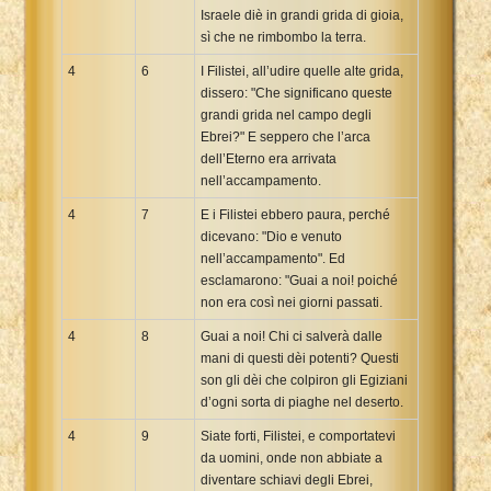
Israele diè in grandi grida di gioia,
sì che ne rimbombo la terra.
4
6
I Filistei, all’udire quelle alte grida,
dissero: "Che significano queste
grandi grida nel campo degli
Ebrei?" E seppero che l’arca
dell’Eterno era arrivata
nell’accampamento.
4
7
E i Filistei ebbero paura, perché
dicevano: "Dio e venuto
nell’accampamento". Ed
esclamarono: "Guai a noi! poiché
non era così nei giorni passati.
4
8
Guai a noi! Chi ci salverà dalle
mani di questi dèi potenti? Questi
son gli dèi che colpiron gli Egiziani
d’ogni sorta di piaghe nel deserto.
4
9
Siate forti, Filistei, e comportatevi
da uomini, onde non abbiate a
diventare schiavi degli Ebrei,