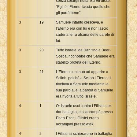
senza celargli nulla. Ed Eli disse:
"Egli è l’Eterno: faccia quello che
gli parrà bene".
3
19
Samuele intanto cresceva, e
l’Eterno era con lui e non lasciò
cader a terra alcuna delle parole di
lui.
3
20
Tutto Israele, da Dan fino a Beer-
Sceba, riconobbe che Samuele era
stabilito profeta dell’Eterno.
3
21
L’Eterno continuò ad apparire a
Sciloh, poiché a Sciloh l’Eterno si
rivelava a Samuele mediante la
sua parola, e la parola di Samuele
era rivolta a tutto Israele.
4
1
Or Israele uscì contro i Filistei per
dar battaglia, e si accampò presso
Eben-Ezer; i Filistei erano
accampati presso Afek.
4
2
I Filistei si schierarono in battaglia