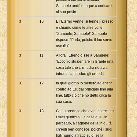
Samuele andò dunque a coricarsi
al suo posto.
3
10
E l’Eterno venne, si tenne lì presso,
e chiamò come le altre volte:
"Samuele, Samuele!" Samuele
rispose: "Parla, poiché il tuo servo
ascolta".
3
11
Allora l’Eterno disse a Samuele:
"Ecco, io sto per fare in Israele una
cosa tale che chi l’udrà ne avrà
intronati ambedue gli orecchi.
3
12
In quel giorno io metterò ad effetto
contro ad Eli, dal principio fino alla
fine, tutto ciò che ho detto circa la
sua casa.
3
13
Gli ho predetto che avrei esercitato
i miei giudizi sulla casa di lui in
perpetuo, a cagione della iniquità
ch’egli ben conosce, poiché i suoi
figli hanno attratto su di sé la