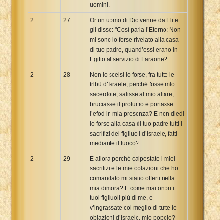
uomini.
2
27
Or un uomo di Dio venne da Eli e
gli disse: "Così parla l’Eterno: Non
mi sono io forse rivelato alla casa
di tuo padre, quand’essi erano in
Egitto al servizio di Faraone?
2
28
Non lo scelsi io forse, fra tutte le
tribù d’Israele, perché fosse mio
sacerdote, salisse al mio altare,
bruciasse il profumo e portasse
l’efod in mia presenza? E non diedi
io forse alla casa di tuo padre tutti i
sacrifizi dei figliuoli d’Israele, fatti
mediante il fuoco?
2
29
E allora perché calpestate i miei
sacrifizi e le mie oblazioni che ho
comandato mi siano offerti nella
mia dimora? E come mai onori i
tuoi figliuoli più di me, e
v’ingrassate col meglio di tutte le
oblazioni d’Israele, mio popolo?