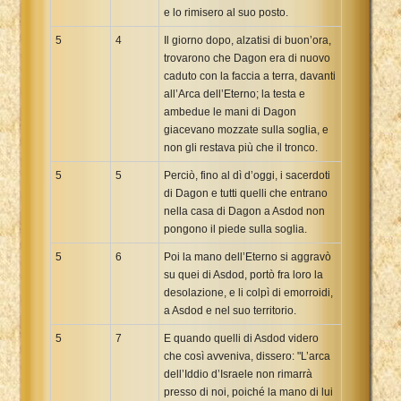
e lo rimisero al suo posto.
5
4
Il giorno dopo, alzatisi di buon’ora,
trovarono che Dagon era di nuovo
caduto con la faccia a terra, davanti
all’Arca dell’Eterno; la testa e
ambedue le mani di Dagon
giacevano mozzate sulla soglia, e
non gli restava più che il tronco.
5
5
Perciò, fino al dì d’oggi, i sacerdoti
di Dagon e tutti quelli che entrano
nella casa di Dagon a Asdod non
pongono il piede sulla soglia.
5
6
Poi la mano dell’Eterno si aggravò
su quei di Asdod, portò fra loro la
desolazione, e li colpì di emorroidi,
a Asdod e nel suo territorio.
5
7
E quando quelli di Asdod videro
che così avveniva, dissero: "L’arca
dell’Iddio d’Israele non rimarrà
presso di noi, poiché la mano di lui