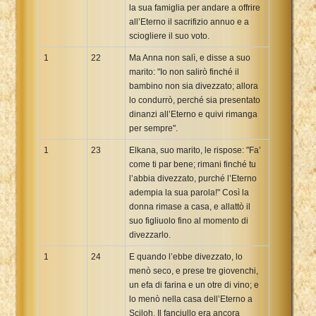
la sua famiglia per andare a offrire
all’Eterno il sacrifizio annuo e a
sciogliere il suo voto.
1
22
Ma Anna non salì, e disse a suo
marito: "Io non salirò finché il
bambino non sia divezzato; allora
lo condurrò, perché sia presentato
dinanzi all’Eterno e quivi rimanga
per sempre".
1
23
Elkana, suo marito, le rispose: "Fa’
come ti par bene; rimani finché tu
l’abbia divezzato, purché l’Eterno
adempia la sua parola!" Così la
donna rimase a casa, e allattò il
suo figliuolo fino al momento di
divezzarlo.
1
24
E quando l’ebbe divezzato, lo
menò seco, e prese tre giovenchi,
un efa di farina e un otre di vino; e
lo menò nella casa dell’Eterno a
Sciloh. Il fanciullo era ancora