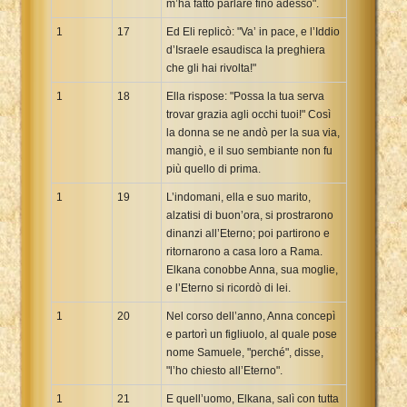
m’ha fatto parlare fino adesso".
1
17
Ed Eli replicò: "Va’ in pace, e l’Iddio
d’Israele esaudisca la preghiera
che gli hai rivolta!"
1
18
Ella rispose: "Possa la tua serva
trovar grazia agli occhi tuoi!" Così
la donna se ne andò per la sua via,
mangiò, e il suo sembiante non fu
più quello di prima.
1
19
L’indomani, ella e suo marito,
alzatisi di buon’ora, si prostrarono
dinanzi all’Eterno; poi partirono e
ritornarono a casa loro a Rama.
Elkana conobbe Anna, sua moglie,
e l’Eterno si ricordò di lei.
1
20
Nel corso dell’anno, Anna concepì
e partorì un figliuolo, al quale pose
nome Samuele, "perché", disse,
"l’ho chiesto all’Eterno".
1
21
E quell’uomo, Elkana, salì con tutta