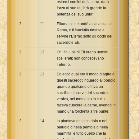
estremi confini della terra, darà
forza al suo re, farà grande la
potenza del suo unto".
2
11
Elkana se ne andò a casa sua a
Rama, e il fanciullo rimase a
servire l’Eterno sotto gli occhi del
sacerdote Eli.
2
12
Or i figliuoli di Eli erano uomini
scellerati; non conoscevano
l’Eterno.
2
13
Ed ecco qual era il modo d’agire di
questi sacerdoti riguardo al popolo:
quando qualcuno offriva un
sacrifizio, il servo del sacerdote
veniva, nel momento in cui si
faceva cuocere la carne, avendo in
mano una forchetta a tre punte;
2
14
la piantava nella caldaia o nel
paiuolo o nella pentola o nella
marmitta; e tutto quello che la