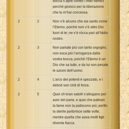
bocca s’apre contro i miei nemici
perché gioisco per la liberazione
che tu m’hai concessa.
2
2
Non v’è alcuno che sia santo come
l’Eterno, poiché non v’è altro Dio
fuori di te; ne v’è ròcca pari all’Iddio
nostro.
2
3
Non parlate più con tanto orgoglio;
non esca più l’arroganza dalla
vostra bocca; poiché l’Eterno è un
Dio che sa tutto, e da lui son pesate
le azioni dell’uomo.
2
4
L’arco dei potenti è spezzato, e i
deboli son cinti di forza.
2
5
Quei ch’eran satolli s’allogano per
aver del pane, e quei che pativan
la fame non la patiscono più; perfin
la sterile partorisce sette volte,
mentre quella che avea molti figli
diventa fiacca.