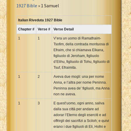
Portuguese Bible
1927 Bible
» 1 Samuel
Romanian Cornilescu Bible
Russian Synodal 1876 Bible
Italian Riveduta 1927 Bible
Russian Synodal Bible KOI8
Chapter #
Verse #
Verse Detail
Russian Synodal Bible Win-1251
1
1
V’era un uomo di Ramathaim-
Shuar New Testament
Tsofim, della contrada montuosa di
Efraim, che si chiamava Elkana,
Spanish RV 1909 Bible
figliuolo di Jeroham, figliuolo
Spanish Sag. Escrituras 1569
d’Elihu, figliuolo di Tohu, figliuolo di
Swahili New Testament
Tsuf, Efraimita.
Swedish 1917 Bible
1
2
Aveva due mogli: una per nome
Tagalog 1905
Anna, e l’altra per nome Peninna.
Peninna avea de’ figliuoli, ma Anna
Tagalog John and James
non ne aveva.
Turkish Bible
1
3
E quest’uomo, ogni anno, saliva
Ukrainian 1871 NT
dalla sua città per andare ad
Ukrainian Bible
adorar l’Eterno degli eserciti e ad
offrirgli dei sacrifizi a Sciloh; e quivi
Uma New Testament
erano i due figliuoli di Eli, Hofni e
Vietnamese 1934 Bible