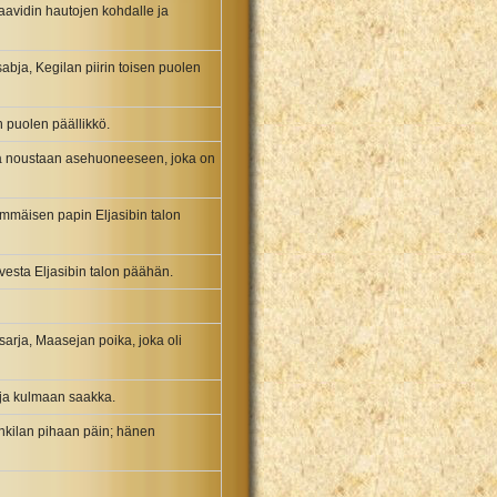
aavidin hautojen kohdalle ja
bja, Kegilan piirin toisen puolen
n puolen päällikkö.
stä noustaan asehuoneeseen, joka on
immäisen papin Eljasibin talon
vesta Eljasibin talon päähän.
arja, Maasejan poika, joka oli
 ja kulmaan saakka.
ankilan pihaan päin; hänen