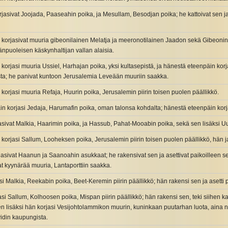
jasivat Joojada, Paaseahin poika, ja Mesullam, Besodjan poika; he kattoivat sen ja a
 korjasivat muuria gibeonilainen Melatja ja meeronotilainen Jaadon sekä Gibeonin j
änpuoleisen käskynhaltijan vallan alaisia.
korjasi muuria Ussiel, Harhajan poika, yksi kultasepistä, ja hänestä eteenpäin korj
ista; he panivat kuntoon Jerusalemia Leveään muuriin saakka.
korjasi muuria Refaja, Huurin poika, Jerusalemin piirin toisen puolen päällikkö.
n korjasi Jedaja, Harumafin poika, oman talonsa kohdalta; hänestä eteenpäin korj
asivat Malkia, Haarimin poika, ja Hassub, Pahat-Mooabin poika, sekä sen lisäksi Uu
korjasi Sallum, Looheksen poika, Jerusalemin piirin toisen puolen päällikkö, hän j
asivat Haanun ja Saanoahin asukkaat; he rakensivat sen ja asettivat paikoilleen sen o
at kyynärää muuria, Lantaporttiin saakka.
si Malkia, Reekabin poika, Beet-Keremin piirin päällikkö; hän rakensi sen ja asetti pai
si Sallum, Kolhoosen poika, Mispan piirin päällikkö; hän rakensi sen, teki siihen kat
 Sen lisäksi hän korjasi Vesijohtolammikon muurin, kuninkaan puutarhan luota, aina ni
idin kaupungista.