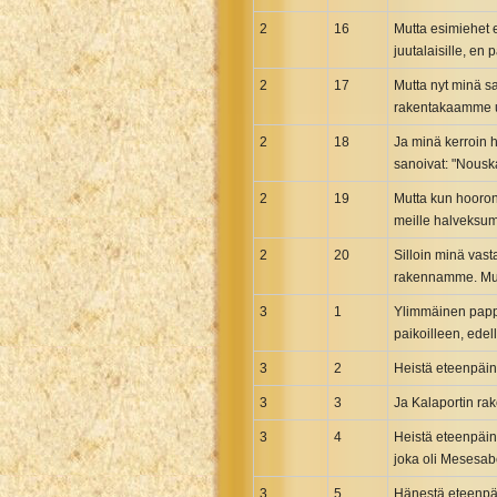
Uma New Testament
2
16
Mutta esimiehet e
Vietnamese 1934 Bible
juutalaisille, en 
Xhosa Bible
2
17
Mutta nyt minä sa
rakentakaamme uu
2
18
Ja minä kerroin h
sanoivat: "Nousk
2
19
Mutta kun hooroni
meille halveksumi
2
20
Silloin minä vas
rakennamme. Mutta
3
1
Ylimmäinen pappi 
paikoilleen, edel
3
2
Heistä eteenpäin 
3
3
Ja Kalaportin rake
3
4
Heistä eteenpäin
joka oli Mesesab
3
5
Hänestä eteenpäi