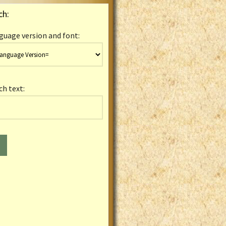
ch:
guage version and font:
ch text: