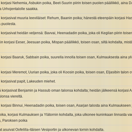
korjasi Nehemia, Asbukin poika, Beet-Suurin piirin toisen puolen päällikkö, aina D
a Urhojentalolle saakka.
korjasivat muuria leeviläiset: Rehum, Baanin poika; hänestä eteenpäin korjasi Hasa
ä puolesta.
orjasivat heidän veljensä: Bavvai, Heenadadin poika, joka oli Kegilan piirin toise
n korjasi Eeser, Jeesuan poika, Mispan päällikkö, toisen osan, siltä kohdalta, mi
korjasi Baaruk, Sabbain poika, suurella innolla toisen osan, Kulmauksesta aina yl
orjasi Meremot, Uurian poika, joka oli Koosin poika, toisen osan, Eljasibin talon o
korjasivat papit, Lakeuden miehet.
 korjasivat Benjamin ja Hassub oman talonsa kohdalta; heidän jälkeensä korjasi As
lonsa viereltä.
korjasi Binnui, Heenadadin poika, toisen osan, Asarjan talosta aina Kulmaukseen
oika, korjasi Kulmauksen ja Ylätornin kohdalta, joka ulkonee kuninkaan linnasta v
, Paroksen poika
at asuivat Oofelilla-itäisen Vesiportin ja ulkonevan tornin kohdalta.