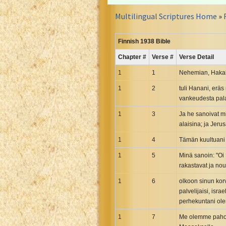
Croatian Bible
Multilingual Scriptures Home
»
Czech Kralicka Bible
Danish Bible
Finnish 1938 Bible
Dutch Staten Vertaling Bible
Chapter #
Verse #
Verse Detail
Eng. KJV&Book of Mormon
English YLT 1898 Bible
1
1
Nehemian, Hakal
Estonian Genesis New Testament
1
2
tuli Hanani, eräs
vankeudesta palan
Finnish 1776 Bible
Finnish 1938 Bible
1
3
Ja he sanoivat m
alaisina; ja Jerus
French Darby Bible
1
French Louis Segond Bible
4
Tämän kuultuani 
Gaelic (Manx) Selections
1
5
Minä sanoin: "Oi H
rakastavat ja nou
Gaelic (Scottish) Mark
Georgian Gospels Acts James
1
6
olkoon sinun korv
palvelijaisi, isr
German Luther 1912 Bible
perhekuntani ole
Gothic NT AmbrosianusA Partial
1
7
Me olemme pahoin
Greek Modern Bible