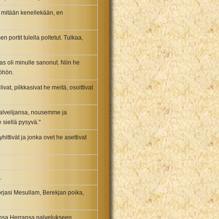
ut mitään kenellekään, en
portit tulella poltetut. Tulkaa,
as oli minulle sanonut. Niin he
öhön.
t, pilkkasivat he meitä, osoittivat
palvelijansa, nousemme ja
 siellä pysyvä."
ittivät ja jonka ovet he asettivat
.
orjasi Mesullam, Berekjan poika,
ansa Herransa palvelukseen.