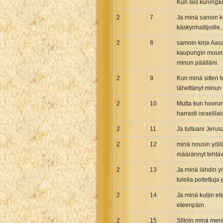
Maori Genesis Exodus Leviticus
Kun siis kuningas
Norwegian Bible
2
7
Ja minä sanoin k
käskynhaltijoille
Portuguese Bible
Romanian Cornilescu Bible
2
8
samoin kirje Aasa
kaupungin muuria
Russian Synodal 1876 Bible
minun päälläni.
Russian Synodal Bible KOI8
2
9
Kun minä sitten t
Russian Synodal Bible Win-1251
lähettänyt minun 
Shuar New Testament
2
10
Mutta kun hooroni
Spanish RV 1909 Bible
harrasti israelila
Spanish Sag. Escrituras 1569
2
11
Ja tultuani Jerus
Swahili New Testament
2
12
minä nousin yöll
Swedish 1917 Bible
määrännyt tehtävä
Tagalog 1905
2
13
Ja minä lähdin yö
Tagalog John and James
tulella poltettuja 
Turkish Bible
2
14
Ja minä kuljin et
Ukrainian 1871 NT
eteenpäin.
Ukrainian Bible
2
15
Silloin minä meni