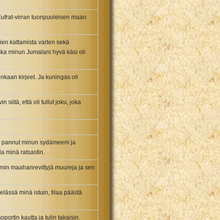
Eufrat-virran tuonpuoleisen maan
tien kattamista varten sekä
ka minun Jumalani hyvä käsi oli
nkaan kirjeet. Ja kuningas oli
iitä, että oli tullut joku, joka
li pannut minun sydämeeni ja
a minä ratsastin.
lemin maahanrevittyjä muureja ja sen
elässä minä istuin, tilaa päästä
ortin kautta ja tulin takaisin.