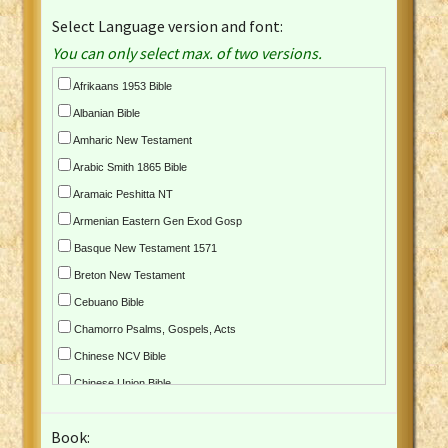
Select Language version and font:
You can only select max. of two versions.
Afrikaans 1953 Bible
Albanian Bible
Amharic New Testament
Arabic Smith 1865 Bible
Aramaic Peshitta NT
Armenian Eastern Gen Exod Gosp
Basque New Testament 1571
Breton New Testament
Cebuano Bible
Chamorro Psalms, Gospels, Acts
Chinese NCV Bible
Chinese Union Bible
Croatian Bible
Book:
Czech Kralicka Bible