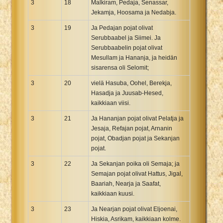
3
18
Malkiram, Pedaja, Senassar,
Jekamja, Hoosama ja Nedabja.
3
19
Ja Pedajan pojat olivat
Serubbaabel ja Siimei. Ja
Serubbaabelin pojat olivat
Mesullam ja Hananja, ja heidän
sisarensa oli Selomit;
3
20
vielä Hasuba, Oohel, Berekja,
Hasadja ja Juusab-Hesed,
kaikkiaan viisi.
3
21
Ja Hananjan pojat olivat Pelatja ja
Jesaja, Refajan pojat, Arnanin
pojat, Obadjan pojat ja Sekanjan
pojat.
3
22
Ja Sekanjan poika oli Semaja; ja
Semajan pojat olivat Hattus, Jigal,
Baariah, Nearja ja Saafat,
kaikkiaan kuusi.
3
23
Ja Nearjan pojat olivat Eljoenai,
Hiskia, Asrikam, kaikkiaan kolme.