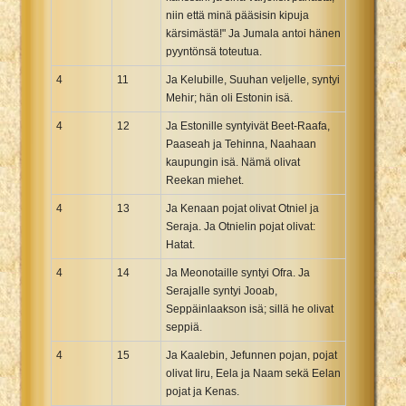
niin että minä pääsisin kipuja
kärsimästä!" Ja Jumala antoi hänen
pyyntönsä toteutua.
4
11
Ja Kelubille, Suuhan veljelle, syntyi
Mehir; hän oli Estonin isä.
4
12
Ja Estonille syntyivät Beet-Raafa,
Paaseah ja Tehinna, Naahaan
kaupungin isä. Nämä olivat
Reekan miehet.
4
13
Ja Kenaan pojat olivat Otniel ja
Seraja. Ja Otnielin pojat olivat:
Hatat.
4
14
Ja Meonotaille syntyi Ofra. Ja
Serajalle syntyi Jooab,
Seppäinlaakson isä; sillä he olivat
seppiä.
4
15
Ja Kaalebin, Jefunnen pojan, pojat
olivat Iiru, Eela ja Naam sekä Eelan
pojat ja Kenas.