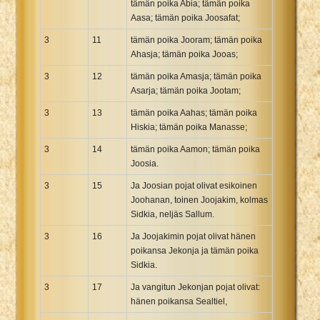
tämän poika Abia; tämän poika
Aasa; tämän poika Joosafat;
3
11
tämän poika Jooram; tämän poika
Ahasja; tämän poika Jooas;
3
12
tämän poika Amasja; tämän poika
Asarja; tämän poika Jootam;
3
13
tämän poika Aahas; tämän poika
Hiskia; tämän poika Manasse;
3
14
tämän poika Aamon; tämän poika
Joosia.
3
15
Ja Joosian pojat olivat esikoinen
Joohanan, toinen Joojakim, kolmas
Sidkia, neljäs Sallum.
3
16
Ja Joojakimin pojat olivat hänen
poikansa Jekonja ja tämän poika
Sidkia.
3
17
Ja vangitun Jekonjan pojat olivat:
hänen poikansa Sealtiel,