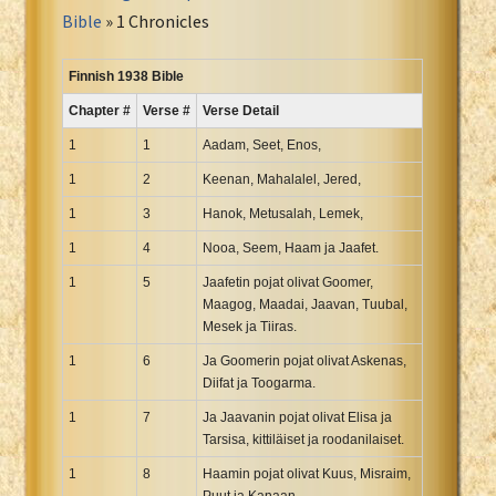
Portuguese Bible
Bible
» 1 Chronicles
Romanian Cornilescu Bible
Russian Synodal 1876 Bible
Finnish 1938 Bible
Russian Synodal Bible KOI8
Chapter #
Verse #
Verse Detail
Russian Synodal Bible Win-1251
1
1
Aadam, Seet, Enos,
Shuar New Testament
1
2
Keenan, Mahalalel, Jered,
Spanish RV 1909 Bible
1
3
Hanok, Metusalah, Lemek,
Spanish Sag. Escrituras 1569
1
4
Nooa, Seem, Haam ja Jaafet.
Swahili New Testament
1
Swedish 1917 Bible
5
Jaafetin pojat olivat Goomer,
Maagog, Maadai, Jaavan, Tuubal,
Tagalog 1905
Mesek ja Tiiras.
Tagalog John and James
1
6
Ja Goomerin pojat olivat Askenas,
Turkish Bible
Diifat ja Toogarma.
Ukrainian 1871 NT
1
7
Ja Jaavanin pojat olivat Elisa ja
Ukrainian Bible
Tarsisa, kittiläiset ja roodanilaiset.
Uma New Testament
1
8
Haamin pojat olivat Kuus, Misraim,
Vietnamese 1934 Bible
Puut ja Kanaan.