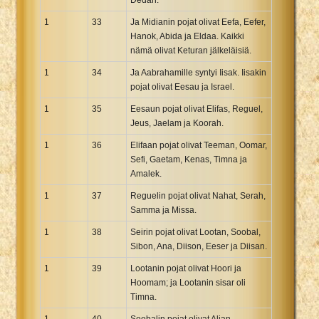
1
33
Ja Midianin pojat olivat Eefa, Eefer,
Hanok, Abida ja Eldaa. Kaikki
nämä olivat Keturan jälkeläisiä.
1
34
Ja Aabrahamille syntyi Iisak. Iisakin
pojat olivat Eesau ja Israel.
1
35
Eesaun pojat olivat Elifas, Reguel,
Jeus, Jaelam ja Koorah.
1
36
Elifaan pojat olivat Teeman, Oomar,
Sefi, Gaetam, Kenas, Timna ja
Amalek.
1
37
Reguelin pojat olivat Nahat, Serah,
Samma ja Missa.
1
38
Seirin pojat olivat Lootan, Soobal,
Sibon, Ana, Diison, Eeser ja Diisan.
1
39
Lootanin pojat olivat Hoori ja
Hoomam; ja Lootanin sisar oli
Timna.
1
40
Soobalin pojat olivat Aljan,