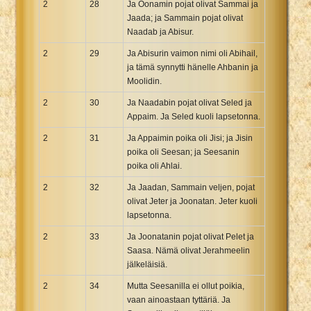
2
28
Ja Oonamin pojat olivat Sammai ja
Jaada; ja Sammain pojat olivat
Naadab ja Abisur.
2
29
Ja Abisurin vaimon nimi oli Abihail,
ja tämä synnytti hänelle Ahbanin ja
Moolidin.
2
30
Ja Naadabin pojat olivat Seled ja
Appaim. Ja Seled kuoli lapsetonna.
2
31
Ja Appaimin poika oli Jisi; ja Jisin
poika oli Seesan; ja Seesanin
poika oli Ahlai.
2
32
Ja Jaadan, Sammain veljen, pojat
olivat Jeter ja Joonatan. Jeter kuoli
lapsetonna.
2
33
Ja Joonatanin pojat olivat Pelet ja
Saasa. Nämä olivat Jerahmeelin
jälkeläisiä.
2
34
Mutta Seesanilla ei ollut poikia,
vaan ainoastaan tyttäriä. Ja