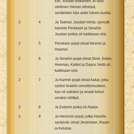
Eer, Juudan esikoinen, ei ollut
otollinen Herran silmissä;
sentähden hän antoi hänen kuolla.
2
4
Ja Taamar, Juudan miniä, synnytti
hänelle Pereksen ja Serahin.
Juudan poikia oli kaikkiaan viisi.
2
5
Pereksen pojat olivat Hesron ja
Haamul.
2
6
Ja Serahin pojat olivat Simri, Eetan,
Heeman, Kalkol ja Daara; heitä oli
kaikkiaan viisi.
2
7
Ja Karmin pojat olivat Aakar, joka
syöksi Israelin onnettomuuteen,
kun oli uskoton ja anasti tuhon
omaksi vihittyä.
2
8
Ja Eetanin poika oli Asarja.
2
9
Ja Hesronin pojat, jotka hänelle
syntyivät, olivat Jerahmeel, Raam
ja Kelubai.