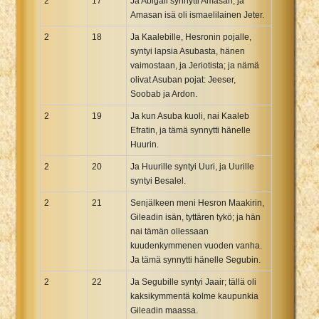
2
17
Ja Abigail synnytti Amasan; ja
Amasan isä oli ismaelilainen Jeter.
2
18
Ja Kaalebille, Hesronin pojalle,
syntyi lapsia Asubasta, hänen
vaimostaan, ja Jeriotista; ja nämä
olivat Asuban pojat: Jeeser,
Soobab ja Ardon.
2
19
Ja kun Asuba kuoli, nai Kaaleb
Efratin, ja tämä synnytti hänelle
Huurin.
2
20
Ja Huurille syntyi Uuri, ja Uurille
syntyi Besalel.
2
21
Senjälkeen meni Hesron Maakirin,
Gileadin isän, tyttären tykö; ja hän
nai tämän ollessaan
kuudenkymmenen vuoden vanha.
Ja tämä synnytti hänelle Segubin.
2
22
Ja Segubille syntyi Jaair; tällä oli
kaksikymmentä kolme kaupunkia
Gileadin maassa.