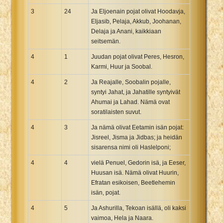
3
24
Ja Eljoenain pojat olivat Hoodavja,
Eljasib, Pelaja, Akkub, Joohanan,
Delaja ja Anani, kaikkiaan
seitsemän.
4
1
Juudan pojat olivat Peres, Hesron,
Karmi, Huur ja Soobal.
4
2
Ja Reajalle, Soobalin pojalle,
syntyi Jahat, ja Jahatille syntyivät
Ahumai ja Lahad. Nämä ovat
soratilaisten suvut.
4
3
Ja nämä olivat Eetamin isän pojat:
Jisreel, Jisma ja Jidbas; ja heidän
sisarensa nimi oli Haslelponi;
4
4
vielä Penuel, Gedorin isä, ja Eeser,
Huusan isä. Nämä olivat Huurin,
Efratan esikoisen, Beetlehemin
isän, pojat.
4
5
Ja Ashurilla, Tekoan isällä, oli kaksi
vaimoa, Hela ja Naara.