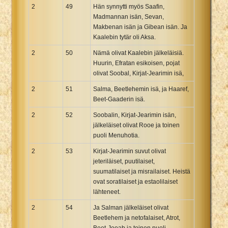
2
49
Hän synnytti myös Saafin,
Madmannan isän, Sevan,
Makbenan isän ja Gibean isän. Ja
Kaalebin tytär oli Aksa.
2
50
Nämä olivat Kaalebin jälkeläisiä.
Huurin, Efratan esikoisen, pojat
olivat Soobal, Kirjat-Jearimin isä,
2
51
Salma, Beetlehemin isä, ja Haaref,
Beet-Gaaderin isä.
2
52
Soobalin, Kirjat-Jearimin isän,
jälkeläiset olivat Rooe ja toinen
puoli Menuhotia.
2
53
Kirjat-Jearimin suvut olivat
jeteriläiset, puutilaiset,
suumatilaiset ja misrailaiset. Heistä
ovat soratilaiset ja estaolilaiset
lähteneet.
2
54
Ja Salman jälkeläiset olivat
Beetlehem ja netofalaiset, Atrot,
Beet-Jooab ja toinen puoli