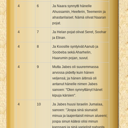
4
6
Ja Naara synnytti hänelle
Ahussamin, Heeferin, Teemenin ja
ahastarilaiset. Nämä olivat Naaran
pojat.
4
7
Ja Helan pojat olivat Seret, Soohar
ja Etnan.
4
8
Ja Koosille syntyivät Aanub ja
Soobeba sekä Aharhelin,
Haarumin pojan, suvut.
4
9
Mutta Jabes oli suuremmassa
arvossa pidetty kuin hänen
veljensä; ja hänen äitinsä oli
antanut hänelle nimen Jabes
sanoen: "Olen synnyttänyt hänet
kipuja kärsien".
4
10
Ja Jabes huusi Israelin Jumalaa,
sanoen: "Jospa sinä siunaisit
minua ja laajentaisit minun alueeni;
jospa sinun kätesi olisi minun
kanssani ja sinä varjelisit pahasta,