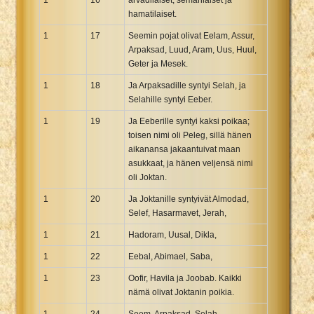
hamatilaiset.
1
17
Seemin pojat olivat Eelam, Assur,
Arpaksad, Luud, Aram, Uus, Huul,
Geter ja Mesek.
1
18
Ja Arpaksadille syntyi Selah, ja
Selahille syntyi Eeber.
1
19
Ja Eeberille syntyi kaksi poikaa;
toisen nimi oli Peleg, sillä hänen
aikanansa jakaantuivat maan
asukkaat, ja hänen veljensä nimi
oli Joktan.
1
20
Ja Joktanille syntyivät Almodad,
Selef, Hasarmavet, Jerah,
1
21
Hadoram, Uusal, Dikla,
1
22
Eebal, Abimael, Saba,
1
23
Oofir, Havila ja Joobab. Kaikki
nämä olivat Joktanin poikia.
1
24
Seem, Arpaksad, Selah,