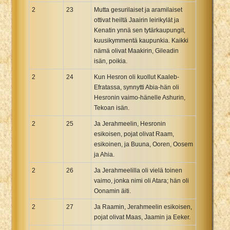
2
23
Mutta gesurilaiset ja aramilaiset
ottivat heiltä Jaairin leirikylät ja
Kenatin ynnä sen tytärkaupungit,
kuusikymmentä kaupunkia. Kaikki
nämä olivat Maakirin, Gileadin
isän, poikia.
2
24
Kun Hesron oli kuollut Kaaleb-
Efratassa, synnytti Abia-hän oli
Hesronin vaimo-hänelle Ashurin,
Tekoan isän.
2
25
Ja Jerahmeelin, Hesronin
esikoisen, pojat olivat Raam,
esikoinen, ja Buuna, Ooren, Oosem
ja Ahia.
2
26
Ja Jerahmeelilla oli vielä toinen
vaimo, jonka nimi oli Atara; hän oli
Oonamin äiti.
2
27
Ja Raamin, Jerahmeelin esikoisen,
pojat olivat Maas, Jaamin ja Eeker.