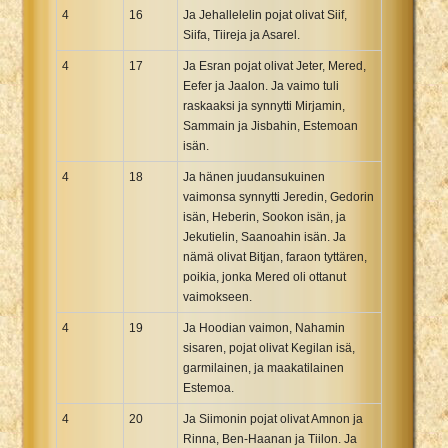
4
16
Ja Jehallelelin pojat olivat Siif,
Siifa, Tiireja ja Asarel.
4
17
Ja Esran pojat olivat Jeter, Mered,
Eefer ja Jaalon. Ja vaimo tuli
raskaaksi ja synnytti Mirjamin,
Sammain ja Jisbahin, Estemoan
isän.
4
18
Ja hänen juudansukuinen
vaimonsa synnytti Jeredin, Gedorin
isän, Heberin, Sookon isän, ja
Jekutielin, Saanoahin isän. Ja
nämä olivat Bitjan, faraon tyttären,
poikia, jonka Mered oli ottanut
vaimokseen.
4
19
Ja Hoodian vaimon, Nahamin
sisaren, pojat olivat Kegilan isä,
garmilainen, ja maakatilainen
Estemoa.
4
20
Ja Siimonin pojat olivat Amnon ja
Rinna, Ben-Haanan ja Tiilon. Ja