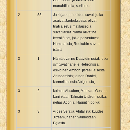
manahtilaisia, sorilaiset.
2
55
Ja kirjanoppineiden suvut, jotka
asuivat Jaebeksessa, olivat
tiratilaiset, simatilaiset ja
sukatilaiset. Nämä olivat ne
keeniläiset, jotka polveutuvat
Hammatista, Reekabin suvun
isästä.
3
1
Nämä ovat ne Daavidin pojat, jotka
syntyivät hänelle Hebronissa:
esikoinen Amnon, jisreeliläisestä
Ahinoamista; toinen Daniel,
karmelilaisesta Abigailista;
3
2
kolmas Absalom, Maakan, Gesurin
kuninkaan Talmain tyttären, poika;
neljäs Adonia, Haggitin poika;
3
3
viides Sefatja, Abitalista; kuudes
Jitream, hänen vaimostaan
Eglasta.