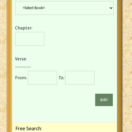
Danish Bible
Dutch Staten Vertaling Bible
Eng. KJV&Book of Mormon
Chapter:
English YLT 1898 Bible
Estonian Genesis New Testament
Finnish 1776 Bible
Finnish 1938 Bible
Verse:
French Darby Bible
---------
French Louis Segond Bible
From:
To:
Gaelic (Manx) Selections
Gaelic (Scottish) Mark
Georgian Gospels Acts James
German Luther 1912 Bible
Gothic NT AmbrosianusA Partial
Greek Modern Bible
Greek NT Byzantine Majority
Free Search:
Greek NT Textus Receptus