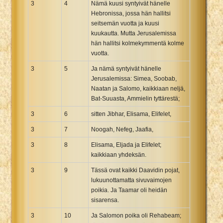
3
4
Nämä kuusi syntyivät hänelle
Hebronissa, jossa hän hallitsi
seitsemän vuotta ja kuusi
kuukautta. Mutta Jerusalemissa
hän hallitsi kolmekymmentä kolme
vuotta.
3
5
Ja nämä syntyivät hänelle
Jerusalemissa: Simea, Soobab,
Naatan ja Salomo, kaikkiaan neljä,
Bat-Suuasta, Ammielin tyttärestä;
3
6
sitten Jibhar, Elisama, Elifelet,
3
7
Noogah, Nefeg, Jaafia,
3
8
Elisama, Eljada ja Elifelet;
kaikkiaan yhdeksän.
3
9
Tässä ovat kaikki Daavidin pojat,
lukuunottamatta sivuvaimojen
poikia. Ja Taamar oli heidän
sisarensa.
3
10
Ja Salomon poika oli Rehabeam;