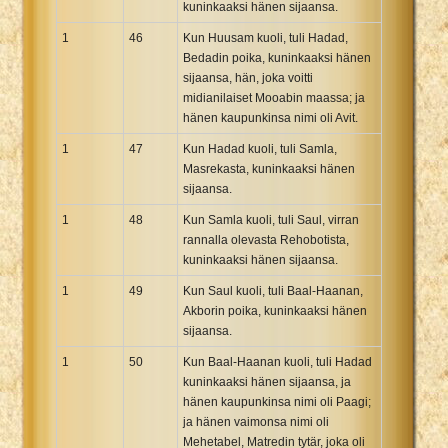
kuninkaaksi hänen sijaansa.
1
46
Kun Huusam kuoli, tuli Hadad,
Bedadin poika, kuninkaaksi hänen
sijaansa, hän, joka voitti
midianilaiset Mooabin maassa; ja
hänen kaupunkinsa nimi oli Avit.
1
47
Kun Hadad kuoli, tuli Samla,
Masrekasta, kuninkaaksi hänen
sijaansa.
1
48
Kun Samla kuoli, tuli Saul, virran
rannalla olevasta Rehobotista,
kuninkaaksi hänen sijaansa.
1
49
Kun Saul kuoli, tuli Baal-Haanan,
Akborin poika, kuninkaaksi hänen
sijaansa.
1
50
Kun Baal-Haanan kuoli, tuli Hadad
kuninkaaksi hänen sijaansa, ja
hänen kaupunkinsa nimi oli Paagi;
ja hänen vaimonsa nimi oli
Mehetabel, Matredin tytär, joka oli