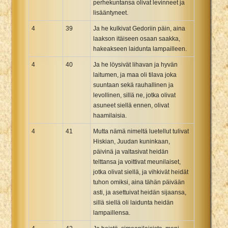
perhekuntansa olivat levinneet ja
lisääntyneet.
4
39
Ja he kulkivat Gedoriin päin, aina
laakson itäiseen osaan saakka,
hakeakseen laidunta lampailleen.
4
40
Ja he löysivät lihavan ja hyvän
laitumen, ja maa oli tilava joka
suuntaan sekä rauhallinen ja
levollinen, sillä ne, jotka olivat
asuneet siellä ennen, olivat
haamilaisia.
4
41
Mutta nämä nimeltä luetellut tulivat
Hiskian, Juudan kuninkaan,
päivinä ja valtasivat heidän
telttansa ja voittivat meunilaiset,
jotka olivat siellä, ja vihkivät heidät
tuhon omiksi, aina tähän päivään
asti, ja asettuivat heidän sijaansa,
sillä siellä oli laidunta heidän
lampaillensa.