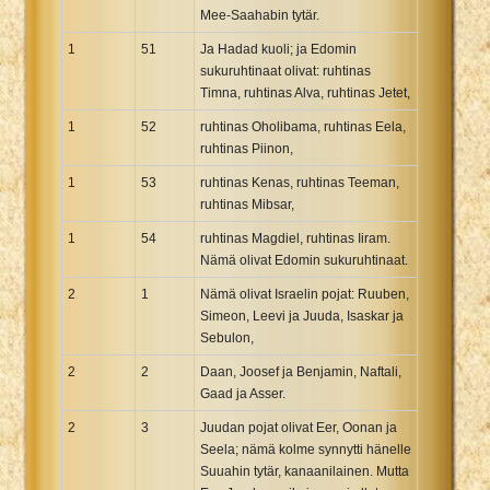
Mee-Saahabin tytär.
1
51
Ja Hadad kuoli; ja Edomin
sukuruhtinaat olivat: ruhtinas
Timna, ruhtinas Alva, ruhtinas Jetet,
1
52
ruhtinas Oholibama, ruhtinas Eela,
ruhtinas Piinon,
1
53
ruhtinas Kenas, ruhtinas Teeman,
ruhtinas Mibsar,
1
54
ruhtinas Magdiel, ruhtinas Iiram.
Nämä olivat Edomin sukuruhtinaat.
2
1
Nämä olivat Israelin pojat: Ruuben,
Simeon, Leevi ja Juuda, Isaskar ja
Sebulon,
2
2
Daan, Joosef ja Benjamin, Naftali,
Gaad ja Asser.
2
3
Juudan pojat olivat Eer, Oonan ja
Seela; nämä kolme synnytti hänelle
Suuahin tytär, kanaanilainen. Mutta