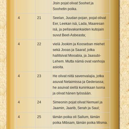
Jisin pojat olivat Soohet ja
Soohetin poika.
4
21
Seelan, Juudan pojan, pojat olivat
Eer, Leekan isä, Lada, Maaresan
isä, ja pellavakankaiden kutojain
suvut Beet-Asbeasta;
4
22
vielä Jookim ja Kooseban miehet
sekä Jooas ja Saaraf, jotka
hallitsivat Mooabia, ja Jaasubi-
Lehem. Mutta nämä ovat vanhoja
asioita.
4
23
He olivat niitä savenvalajia, jotka
asuvat Netaimissa ja Gederassa;
he asuivat siellä kuninkaan luona
ja olivat hänen työssään.
4
24
Simeonin pojat olivat Nemuel ja
Jaamin, Jaarib, Serah ja Saul;
4
25
tämän poika oli Sallum, tämän
poika Mibsam, tämän poika Misma.