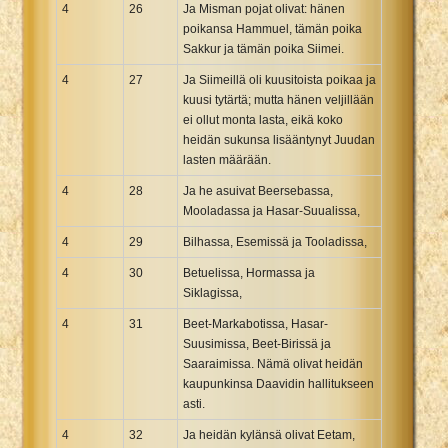
4
26
Ja Misman pojat olivat: hänen
poikansa Hammuel, tämän poika
Sakkur ja tämän poika Siimei.
4
27
Ja Siimeillä oli kuusitoista poikaa ja
kuusi tytärtä; mutta hänen veljillään
ei ollut monta lasta, eikä koko
heidän sukunsa lisääntynyt Juudan
lasten määrään.
4
28
Ja he asuivat Beersebassa,
Mooladassa ja Hasar-Suualissa,
4
29
Bilhassa, Esemissä ja Tooladissa,
4
30
Betuelissa, Hormassa ja
Siklagissa,
4
31
Beet-Markabotissa, Hasar-
Suusimissa, Beet-Birissä ja
Saaraimissa. Nämä olivat heidän
kaupunkinsa Daavidin hallitukseen
asti.
4
32
Ja heidän kylänsä olivat Eetam,