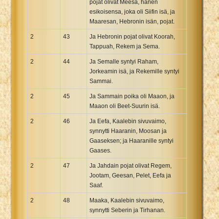
pojat olivat Meesa, hänen
esikoisensa, joka oli Siifin isä, ja
Maaresan, Hebronin isän, pojat.
2
43
Ja Hebronin pojat olivat Koorah,
Tappuah, Rekem ja Sema.
2
44
Ja Semalle syntyi Raham,
Jorkeamin isä, ja Rekemille syntyi
Sammai.
2
45
Ja Sammain poika oli Maaon, ja
Maaon oli Beet-Suurin isä.
2
46
Ja Eefa, Kaalebin sivuvaimo,
synnytti Haaranin, Moosan ja
Gaaseksen; ja Haaranille syntyi
Gaases.
2
47
Ja Jahdain pojat olivat Regem,
Jootam, Geesan, Pelet, Eefa ja
Saaf.
2
48
Maaka, Kaalebin sivuvaimo,
synnytti Seberin ja Tirhanan.