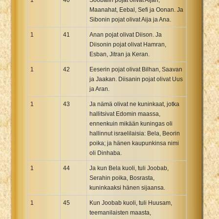
Maanahat, Eebal, Sefi ja Oonan. Ja
Sibonin pojat olivat Aija ja Ana.
1
41
Anan pojat olivat Diison. Ja
Diisonin pojat olivat Hamran,
Esban, Jitran ja Keran.
1
42
Eeserin pojat olivat Bilhan, Saavan
ja Jaakan. Diisanin pojat olivat Uus
ja Aran.
1
43
Ja nämä olivat ne kuninkaat, jotka
hallitsivat Edomin maassa,
ennenkuin mikään kuningas oli
hallinnut israelilaisia: Bela, Beorin
poika; ja hänen kaupunkinsa nimi
oli Dinhaba.
1
44
Ja kun Bela kuoli, tuli Joobab,
Serahin poika, Bosrasta,
kuninkaaksi hänen sijaansa.
1
45
Kun Joobab kuoli, tuli Huusam,
teemanilaisten maasta,