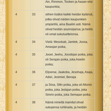
Ain, Rimmon, Tooken ja Aasan-viisi
kaupunkia;
4
33
siihen lisäksi kaikki heidän kylänsä,
jotka olivat näiden kaupunkien
ympärillä, aina Baaliin asti. Nämä
olivat heidän asuinsijansa; ja heillä
oli omat sukuluettelonsa.
4
34
Vielä: Mesobab, Jamlek, Joosa,
Amasjan poika,
4
35
Jooel, Jeehu, Joosibjan poika, joka
oli Serajan poika, joka Asielin
poika;
4
36
Eljoenai, Jaakoba, Jesohaja, Asaja,
Adiel, Jesimiel, Benaja
4
37
ja Siisa, Sifin poika, joka oli Allonin
poika, joka Jedajan poika, joka
Simrin poika, joka Semajan poika.
4
38
Nämä nimeltä mainitut olivat
sukujensa ruhtinaita, ja heidän