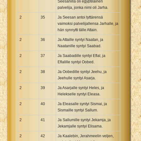
Seesanilla oli egyptiläinen
palvelija, jonka nimi oli Jarha.
2
35
Ja Seesan antoi tyttärensä
vaimoksi palvelijallensa Jarhalle, ja
hän synnytti tälle Attain.
2
36
Ja Attaille syntyi Naatan, ja
Naatanille syntyi Saabad.
2
37
Ja Saabadille syntyi Eflal, ja
Eflalille syntyi Oobed.
2
38
Ja Oobedille syntyi Jeehu, ja
Jeehulle syntyi Asarja.
2
39
Ja Asarjalle syntyi Heles, ja
Helekselle syntyi Eleasa.
2
40
Ja Eleasalle syntyi Sismai, ja
Sismaille syntyi Sallum.
2
41
Ja Sallumille syntyi Jekamja, ja
Jekamjalle syntyi Elisama.
2
42
Ja Kaalebin, Jerahmeelin veljen,