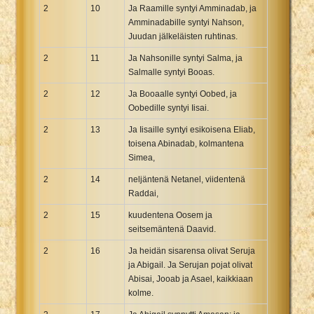
2
10
Ja Raamille syntyi Amminadab, ja
Amminadabille syntyi Nahson,
Juudan jälkeläisten ruhtinas.
2
11
Ja Nahsonille syntyi Salma, ja
Salmalle syntyi Booas.
2
12
Ja Booaalle syntyi Oobed, ja
Oobedille syntyi Iisai.
2
13
Ja Iisaille syntyi esikoisena Eliab,
toisena Abinadab, kolmantena
Simea,
2
14
neljäntenä Netanel, viidentenä
Raddai,
2
15
kuudentena Oosem ja
seitsemäntenä Daavid.
2
16
Ja heidän sisarensa olivat Seruja
ja Abigail. Ja Serujan pojat olivat
Abisai, Jooab ja Asael, kaikkiaan
kolme.