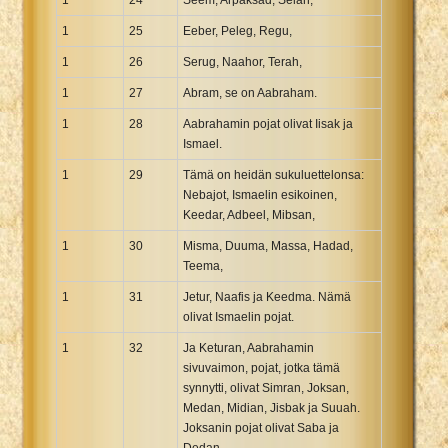
1
25
Eeber, Peleg, Regu,
1
26
Serug, Naahor, Terah,
1
27
Abram, se on Aabraham.
1
28
Aabrahamin pojat olivat Iisak ja
Ismael.
1
29
Tämä on heidän sukuluettelonsa:
Nebajot, Ismaelin esikoinen,
Keedar, Adbeel, Mibsan,
1
30
Misma, Duuma, Massa, Hadad,
Teema,
1
31
Jetur, Naafis ja Keedma. Nämä
olivat Ismaelin pojat.
1
32
Ja Keturan, Aabrahamin
sivuvaimon, pojat, jotka tämä
synnytti, olivat Simran, Joksan,
Medan, Midian, Jisbak ja Suuah.
Joksanin pojat olivat Saba ja
Dedan.