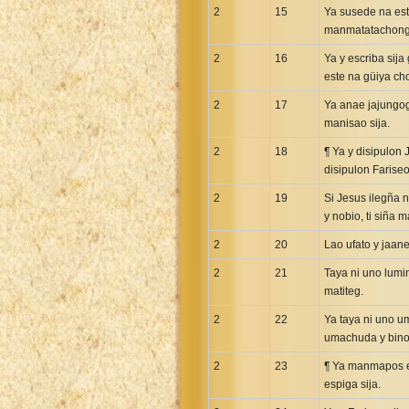
2
15
Ya susede na est
manmatatachong m
2
16
Ya y escriba sija
este na güiya ch
2
17
Ya anae jajungog
manisao sija.
2
18
¶ Ya y disipulon 
disipulon Farise
2
19
Si Jesus ilegña 
y nobio, ti siña 
2
20
Lao ufato y jaane
2
21
Taya ni uno lumi
matiteg.
2
22
Ya taya ni uno u
umachuda y bino
2
23
¶ Ya manmapos es
espiga sija.