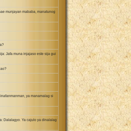
a anae munjayan mababa, manatunog
ja?
a: Jafa muna injajaso este sija gui
nao?
 ninafanmanman, ya manamalag si
ya: Dalalagyo. Ya cajulo ya dinalalag