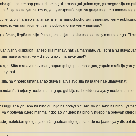
aba güe matachong para uchocho gui lamasa gui guima ayo, ya megae sija na pub
añisija locue yan si Jesus, yan y disipoluña sija; sa guaja megae dumadalalag 
 gui entalo y Fariseo sija, anae jalie na mañochocho yan y manisao yan y publicano si
omocho yan gumiguimen, yan y publicano sija yan y manisao?
 si Jesus, ilegña nu sija: Y manjomlo ti janesesita medico, na y manmalango. Ti 
Juan, yan y disipulon Fariseo sija manayunat: ya manmato, ya ilegñija nu güiya: J
o sija manayuyunat; ya y disipulumo ti manayuyunat?
nu sija: Siña manayunat y mangaegue gui guipot umasagua, yaguin mañisija yan y
manayunat.
 sija, na y nobio umanajanao guiya sija; ya ayo sija na jaane nae ufanayunat.
mendanñañaejon y nuebo na magago gui bijo na bestido; sa ayo y nuebo na limend
masajguane y nuebo na bino gui bijo na boteyan cuero: sa y nuebo na bino uyamag 
, ya y boteyan cuero manmalingo; lao y nuebo na bino, y nuebo na boteyan cuer
te, malolofan güe gui jalom fangualuan trigo gui sabado na jaane; ya y disipoluña