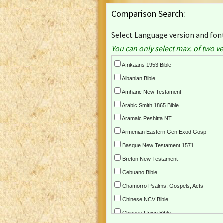
Comparison Search:
Select Language version and font
You can only select max. of two ve
Afrikaans 1953 Bible
Albanian Bible
Amharic New Testament
Arabic Smith 1865 Bible
Aramaic Peshitta NT
Armenian Eastern Gen Exod Gosp
Basque New Testament 1571
Breton New Testament
Cebuano Bible
Chamorro Psalms, Gospels, Acts
Chinese NCV Bible
Chinese Union Bible