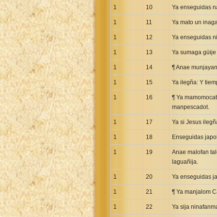
1
10
Ya enseguidas na
Greek NT Byzantine Majority
Greek NT Textus Receptus
1
11
Ya mato un inagan
Greek NT Wescott-Hort
1
12
Ya enseguidas nin
Greek Septuagint Old Testament
1
13
Ya sumaga güije 
Hebrew Modern Bible
1
14
¶ Anae munjayan 
Hebrew OT WM Leningrad Codex
1
15
Ya ilegña: Y tiem
Hungarian Karoli Bible
1
16
¶ Ya mamomocat gu
Icelandic Bible
manpescadot.
Indonesian Bahasa Bible
1
17
Ya si Jesus ileg
Indonesian Baru Bible
1
18
Enseguidas japol
Indonesian Lama Bible
1
19
Anae malofan tal
Italian Bible
laguañija.
Italian Riveduta 1927 Bible
1
20
Ya enseguidas ja
Korean Bible
1
Latin Vulgate NT
21
¶ Ya manjalom C
Latvian NT
1
22
Ya sija ninafanm