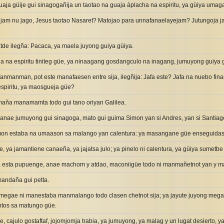
aja güije gui sinagogañija un taotao na guaja áplacha na espiritu, ya güiya umag
 jam nu jago, Jesus taotao Nasaret? Matojao para unnafanaelayejam? Jutungoja ja
atde ilegña: Pacaca, ya maela juyong guiya güiya.
a na espiritu tiniteg güe, ya ninaagang gosdangculo na inagang, jumuyong guiya 
afanmanman, pot este manafaesen entre sija, ilegñija: Jafa este? Jafa na nuebo fin
spiritu, ya maosgueja güe?
maña manamamta todo gui tano oriyan Galilea.
anae jumuyong gui sinagoga, mato gui guima Simon yan si Andres, yan si Santiago
mon estaba na umaason sa malango yan calentura: ya masangane güe enseguidas
 ya jamantiene canaeña, ya jajatsa julo; ya pinelo ni calentura, ya güiya sumetbe 
a esta pupuenge, anae machom y atdao, maconiigüe todo ni manmañetnot yan y ma
mandaña gui petta.
megae ni manestaba manmalango todo clasen chetnot sija; ya jayute juyong megae na
ntos sa matungo güe.
e, cajulo gostaftaf, jojomjomja trabia, ya jumuyong, ya malag y un lugat desierto, 