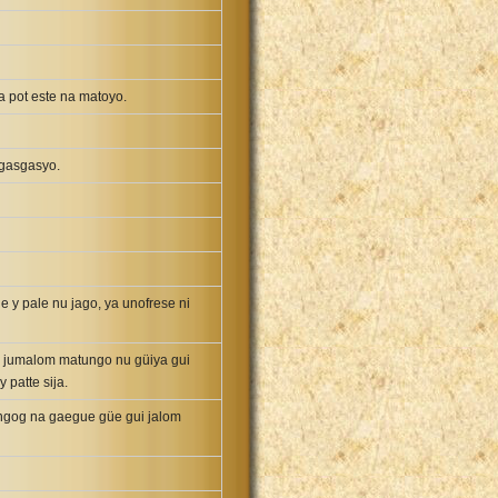
sa pot este na matoyo.
agasgasyo.
 y pale nu jago, ya unofrese ni
ña jumalom matungo nu güiya gui
 patte sija.
ungog na gaegue güe gui jalom