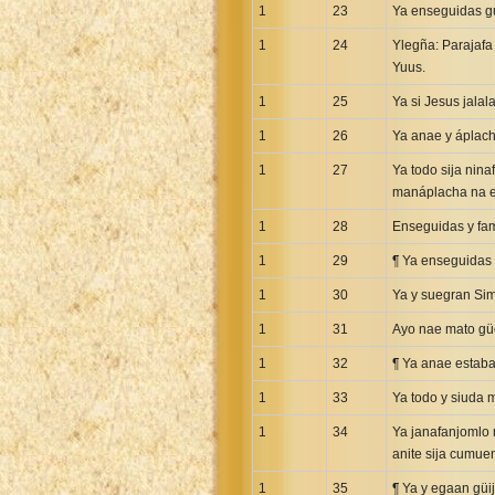
Maori Genesis Exodus Leviticus
1
23
Ya enseguidas gu
Norwegian Bible
1
24
Ylegña: Parajafa
Portuguese Bible
Yuus.
Romanian Cornilescu Bible
1
25
Ya si Jesus jalal
Russian Synodal 1876 Bible
1
26
Ya anae y áplach
Russian Synodal Bible KOI8
1
27
Ya todo sija nin
Russian Synodal Bible Win-1251
manáplacha na e
Shuar New Testament
1
28
Enseguidas y fa
Spanish RV 1909 Bible
1
29
¶ Ya enseguidas 
Spanish Sag. Escrituras 1569
1
30
Ya y suegran Si
Swahili New Testament
1
31
Ayo nae mato güe,
Swedish 1917 Bible
Tagalog 1905
1
32
¶ Ya anae estab
Tagalog John and James
1
33
Ya todo y siuda 
Turkish Bible
1
34
Ya janafanjomlo 
Ukrainian 1871 NT
anite sija cumue
Ukrainian Bible
1
35
¶ Ya y egaan güij