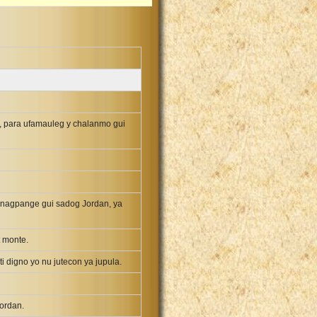
, para ufamauleg y chalanmo gui
tinagpange gui sadog Jordan, ya
t monte.
i digno yo nu jutecon ya jupula.
Jordan.