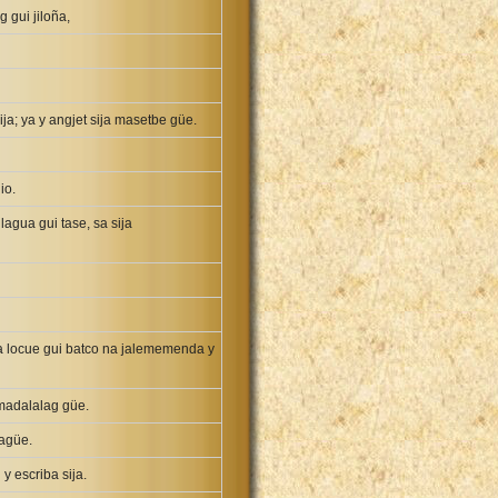
 gui jiloña,
a; ya y angjet sija masetbe güe.
io.
agua gui tase, sa sija
ba locue gui batco na jalememenda y
 madalalag güe.
agüe.
y escriba sija.