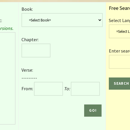
Free Sear
Book:
:
Select Lan
rsions.
Chapter:
Enter sear
Verse:
---------
From:
To: