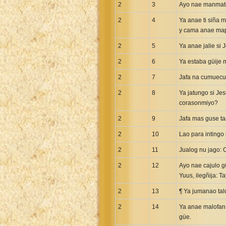
2
3
Ayo nae manmato
2
4
Ya anae ti siña 
y cama anae mapo
2
5
Ya anae jalie si 
2
6
Ya estaba güije 
2
7
Jafa na cumuecue
2
8
Ya jatungo si Je
corasonmiyo?
2
9
Jafa mas guse ta
2
10
Lao para intingo 
2
11
Jualog nu jago: 
2
12
Ayo nae cajulo 
Yuus, ilegñija: T
2
13
¶ Ya jumanao talo
2
14
Ya anae malofan j
güe.