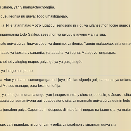
 as Simon, yan y mangachochongña.
üe, ilegñija nu güiya: Todo umaliligaojao.
ija: Nije tafanmalag y otro lugat gui sengsong ni jijot, ya jufansetmon locue güije; 
inagogañija todo Galilea, sesetmon ya jayuyute juyong y anite sija.
mato guiya güiya, tinayuyut güi ya dumimo, ya ilegña: Yaguin malagojao, siña unn
aase ya jaestira y canaeña, ya japacha, ya ilegña: Malagoyo, ungasgas.
chetnot y ategtog mapos guiya güiya ya gasgas güe.
 ya jatago na ujanao,
ya: Atan ya chamo sumangangane ni jaye jafa; lao sigueja gui jinanaomo ya unfanue
i Moises manago, para testimonioñija.
 ya jatutujon munamatungo, yan janagosmamta y checho; pot este, si Jesus ti si
gaja gui sumanjiyong gui lugat desierto sija, ya manmato guiya güiya guinin todo y
iya jumalom guiya Capernaum, despues di malofan ti megae na jaane sija; ya maj
, ya ti manulag, ni gui oriyan y petta; ya jasetmon y sinangan guiya sija.