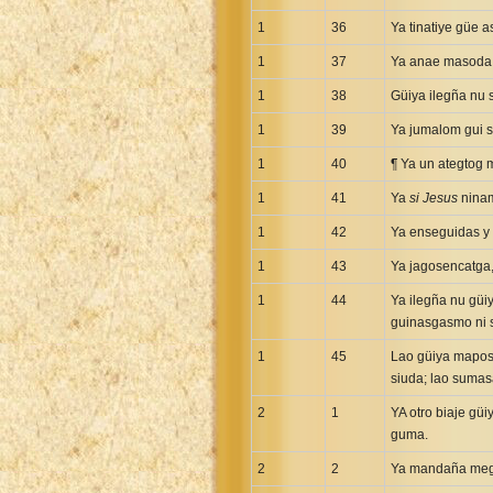
Uma New Testament
1
36
Ya tinatiye güe
Vietnamese 1934 Bible
1
37
Ya anae masoda g
Xhosa Bible
1
38
Güiya ilegña nu s
1
39
Ya jumalom gui s
1
40
¶ Ya un ategtog 
1
41
Ya
si Jesus
ninam
1
42
Ya enseguidas y 
1
43
Ya jagosencatga,
1
44
Ya ilegña nu güi
guinasgasmo ni s
1
45
Lao güiya mapos,
siuda; lao sumasa
2
1
YA otro biaje gü
guma.
2
2
Ya mandaña megae