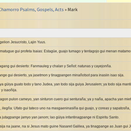
Chamorro Psalms, Gospels, Acts
» Mark
lion Jesucristo, Lajin Yuus.
matugue gui profeta Isaias: Estagüe, guajo tumago y tentagojo gui menan matamo
ang gui desierto: Fanmauleg y chalan y Señot: natunas y cayejonña.
ge gui desierto, ya jasetmon y tinagpangen minañotsot para inasiin isao sija.
a güiya guato todo y tano Judea, yan todo sija guiya Jerusalem; ya todo sija man
y isaoñija.
agon pulon cameyo, yan sinturon cuero gui senturaña; ya y naña, apacha yan mie
ilegña: Ufato gui tateco uno na masgaeninasiña qui guajo, y coreas y sapatosña, t
 jutagpange jamyo yan janom; lao güiya infantinagpange ni Espiritu Santo.
sija na jaane, na si Jesus mato guine Nasaret Galilea, ya tinagpange as Juan gui 