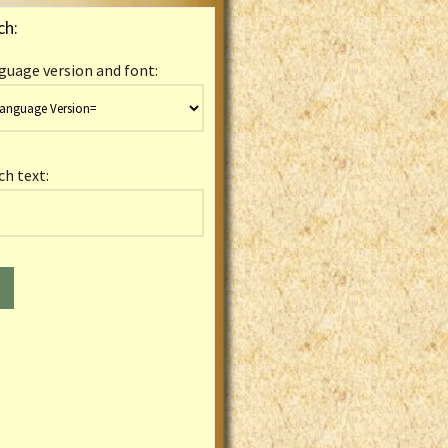
ch:
guage version and font:
ch text: