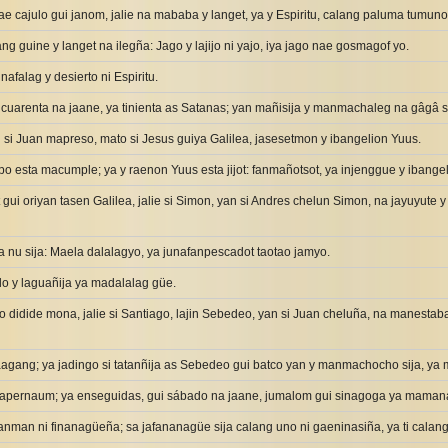
e cajulo gui janom, jalie na mababa y langet, ya y Espiritu, calang paluma tumunog
g guine y langet na ilegña: Jago y lajijo ni yajo, iya jago nae gosmagof yo.
afalag y desierto ni Espiritu.
cuarenta na jaane, ya tinienta as Satanas; yan mañisija y manmachaleg na gâgâ sij
si Juan mapreso, mato si Jesus guiya Galilea, jasesetmon y ibangelion Yuus.
po esta macumple; ya y raenon Yuus esta jijot: fanmañotsot, ya injenggue y ibangel
i oriyan tasen Galilea, jalie si Simon, yan si Andres chelun Simon, na jayuyute y l
ña nu sija: Maela dalalagyo, ya junafanpescadot taotao jamyo.
o y laguañija ya madalalag güe.
o didide mona, jalie si Santiago, lajin Sebedeo, yan si Juan cheluña, na manesta
agang; ya jadingo si tatanñija as Sebedeo gui batco yan y manmachocho sija, ya
apernaum; ya enseguidas, gui sábado na jaane, jumalom gui sinagoga ya maman
anman ni finanagüeña; sa jafananagüe sija calang uno ni gaeninasiña, ya ti calang 