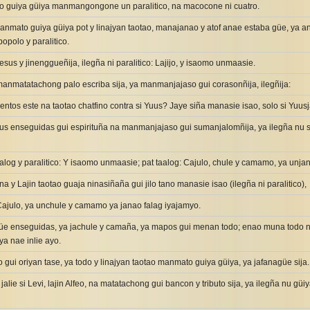
 guiya güiya manmangongone un paralitico, na macocone ni cuatro.
manmato guiya güiya pot y linajyan taotao, manajanao y atof anae estaba güe, y
polo y paralitico.
Jesus y jinenggueñija, ilegña ni paralitico: Lajijo, y isaomo unmaasie.
manmatatachong palo escriba sija, ya manmanjajaso gui corasonñija, ilegñija:
ntos este na taotao chatfino contra si Yuus? Jaye siña manasie isao, solo si Yuus
sus enseguidas gui espirituña na manmanjajaso gui sumanjalomñija, ya ilegña nu sij
alog y paralitico: Y isaomo unmaasie; pat taalog: Cajulo, chule y camamo, ya unja
na y Lajin taotao guaja ninasiñaña gui jilo tano manasie isao (ilegña ni paralitico),
Cajulo, ya unchule y camamo ya janao falag iyajamyo.
güe enseguidas, ya jachule y camaña, ya mapos gui menan todo; enao muna todo
aya nae inlie ayo.
 gui oriyan tase, ya todo y linajyan taotao manmato guiya güiya, ya jafanagüe sija.
alie si Levi, lajin Alfeo, na matatachong gui bancon y tributo sija, ya ilegña nu güi