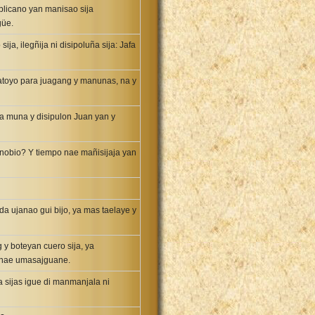
licano yan manisao sija
güe.
ja, ilegñija ni disipoluña sija: Jafa
matoyo para juagang y manunas, na y
afa muna y disipulon Juan yan y
 nobio? Y tiempo nae mañisijaja yan
a ujanao gui bijo, ya mas taelaye y
y boteyan cuero sija, ya
o nae umasajguane.
 sijas igue di manmanjala ni