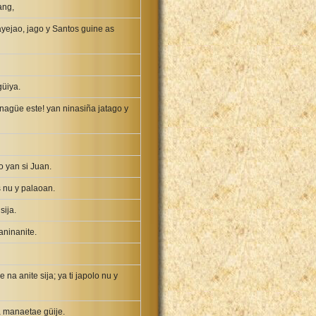
ang,
yejao, jago y Santos guine as
güiya.
anagüe este! yan ninasiña jatago y
 yan si Juan.
 nu y palaoan.
sija.
ninanite.
 anite sija; ya ti japolo nu y
ya manaetae güije.