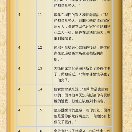
們都是見證人。”
4
11
聚集在城門的眾人和長老都說：“我
們都是見證人。願耶和華使進你家的
這女人，像建立以色列家的拉結和利
亞二人一樣。願你在以法他顯大，在
伯利恆揚名。
4
12
願耶和華從這少婦賜你後裔，使你的
家像他瑪從猶大所生法勒斯的家一
般。”
4
13
大衛的家譜於是波阿斯娶了路得作妻
子，與她親近。耶和華使她懷孕生了
一個兒子。
4
14
婦女對拿俄米說：“耶和華是應當稱
頌的，因為他今天沒有斷絕你有買贖
權的近親，願他在以色列中揚名。
4
15
他必甦醒你的生命，養你的老，因為
他是愛你的媳婦所生的；有她比有七
個兒子更好。”
4
16
拿俄米把孩子接過來，抱在懷中，作