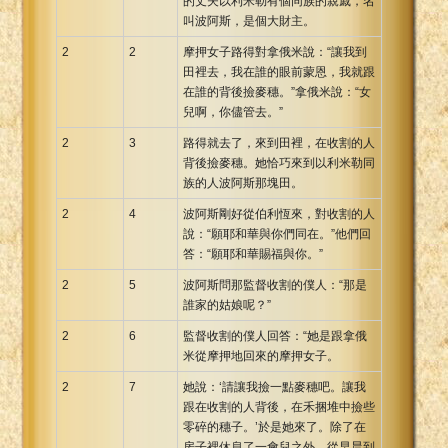
的丈夫以利米勒有個同族的親戚，名
叫波阿斯，是個大財主。
2
2
摩押女子路得對拿俄米說：“讓我到
田裡去，我在誰的眼前蒙恩，我就跟
在誰的背後撿麥穗。”拿俄米說：“女
兒啊，你儘管去。”
2
3
路得就去了，來到田裡，在收割的人
背後撿麥穗。她恰巧來到以利米勒同
族的人波阿斯那塊田。
2
4
波阿斯剛好從伯利恆來，對收割的人
說：“願耶和華與你們同在。”他們回
答：“願耶和華賜福與你。”
2
5
波阿斯問那監督收割的僕人：“那是
誰家的姑娘呢？”
2
6
監督收割的僕人回答：“她是跟拿俄
米從摩押地回來的摩押女子。
2
7
她說：‘請讓我撿一點麥穗吧。讓我
跟在收割的人背後，在禾捆堆中撿些
零碎的穗子。’於是她來了。除了在
房子裡休息了一會兒之外，從早晨到