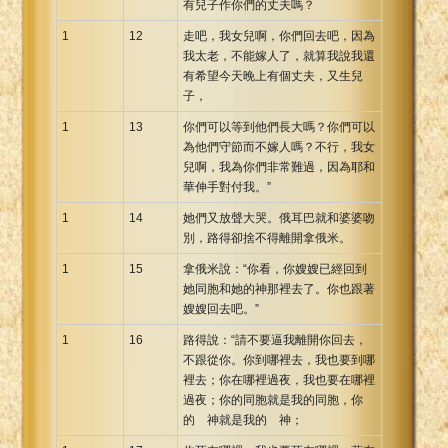
有兒子作你們的丈夫嗎？
1
12
走吧，我女兒啊，你們回去吧，因為
我太老，不能嫁人了，就算我說我還
有希望今天晚上有個丈夫，又生兒
子，
1
13
你們可以等到他們長大嗎？你們可以
為他們守節而不嫁人嗎？不行，我女
兒啊，我為你們非常難過，因為耶和
華伸手對付我。”
1
14
她們又放聲大哭。俄耳巴就和婆婆吻
別，路得卻捨不得離開拿俄米。
1
15
拿俄米說：“你看，你嫂嫂已經回到
她同胞和她的神那裡去了。你也跟著
嫂嫂回去吧。”
1
16
路得說：“請不要逼我離開你回去，
不跟從你。你到哪裡去，我也要到哪
裡去；你在哪裡過夜，我也要在哪裡
過夜；你的同胞就是我的同胞，你
的 神就是我的 神；