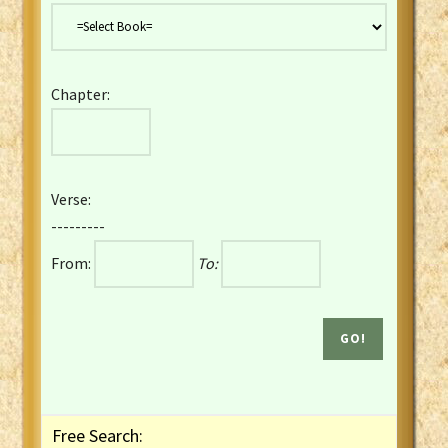
Danish Bible
Dutch Staten Vertaling Bible
Eng. KJV&Book of Mormon
Chapter:
English YLT 1898 Bible
Estonian Genesis New Testament
Finnish 1776 Bible
Finnish 1938 Bible
Verse:
French Darby Bible
---------
French Louis Segond Bible
From:
To:
Gaelic (Manx) Selections
Gaelic (Scottish) Mark
Georgian Gospels Acts James
German Luther 1912 Bible
Gothic NT AmbrosianusA Partial
Greek Modern Bible
Greek NT Byzantine Majority
Free Search:
Greek NT Textus Receptus