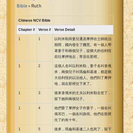
Portuguese Bible
Bible
» Ruth
Romanian Cornilescu Bible
Russian Synodal 1876 Bible
Chinese NCV Bible
Russian Synodal Bible KOI8
Chapter #
Verse #
Verse Detail
Russian Synodal Bible Win-1251
1
1
以利米勒與妻兒遷居摩押在士師統治
Shuar New Testament
期間，國內發生了饑荒。有一個人帶
著妻子和兩個兒子，從猶大的伯利恆
Spanish RV 1909 Bible
前往摩押地去，寄居在那裡。
Spanish Sag. Escrituras 1569
1
2
這個人名叫以利米勒，妻子名叫拿俄
Swahili New Testament
米，兩個兒子叫瑪倫和基連，都是猶
Swedish 1917 Bible
大伯利恆的以法他人。他們到了摩押
Tagalog 1905
地，就在那裡住下來了。
Tagalog John and James
1
3
後來拿俄米的丈夫以利米勒去世了，
留下她和兩個兒子。
Turkish Bible
Ukrainian 1871 NT
1
4
他們娶了摩押女子作妻子，一個名叫
俄耳巴，一個名叫路得。他們在那裡
Ukrainian Bible
住了約有十年。
Uma New Testament
1
5
後來，瑪倫和基連二人也死了，留下
Vietnamese 1934 Bible