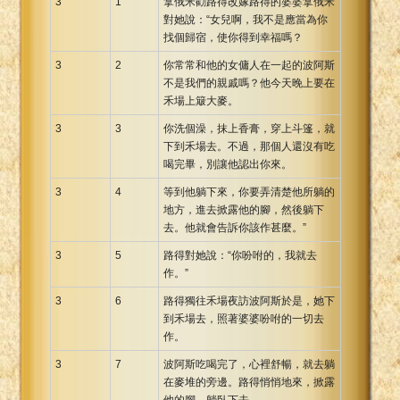
3
1
拿俄米勸路得改嫁路得的婆婆拿俄米
對她說：“女兒啊，我不是應當為你
找個歸宿，使你得到幸福嗎？
3
2
你常常和他的女傭人在一起的波阿斯
不是我們的親戚嗎？他今天晚上要在
禾場上簸大麥。
3
3
你洗個澡，抹上香膏，穿上斗篷，就
下到禾場去。不過，那個人還沒有吃
喝完畢，別讓他認出你來。
3
4
等到他躺下來，你要弄清楚他所躺的
地方，進去掀露他的腳，然後躺下
去。他就會告訴你該作甚麼。”
3
5
路得對她說：“你吩咐的，我就去
作。”
3
6
路得獨往禾場夜訪波阿斯於是，她下
到禾場去，照著婆婆吩咐的一切去
作。
3
7
波阿斯吃喝完了，心裡舒暢，就去躺
在麥堆的旁邊。路得悄悄地來，掀露
他的腳，躺臥下去。