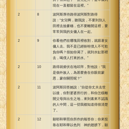
現在一直都留在這裡。”
2
8
波阿斯厚待路得波阿斯對路得
說：“女兒啊，聽我說，不要到別人
田裡去撿麥穗，也不要離開這裡，要
常常與我的女傭人在一起。
2
9
你看他們在哪塊田裡收割，就跟著女
傭人去。我不是已經吩咐僕人不可欺
負你嗎？假如你渴了，就到水缸那裡
去，喝僕人打來的水。”
2
10
路得就俯伏在地叩拜，對他說：“我
是個外族人，為甚麼會在你眼前蒙
恩，蒙你關照呢？”
2
11
波阿斯回答她說：“自從你丈夫去世
以後，你對婆婆所行的，和你怎樣離
開父母與出生之地，來到素來不認識
的人中間，這一切我都知道得很清楚
了。
2
12
願耶和華照你所作的報答你；你來投
靠在耶和華以色列 神的翅膀下，願