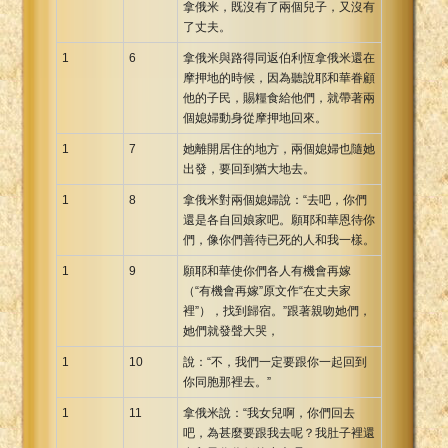
拿俄米，既沒有了兩個兒子，又沒有
Xhosa Bible
了丈夫。
1
6
拿俄米與路得同返伯利恆拿俄米還在
摩押地的時候，因為聽說耶和華眷顧
他的子民，賜糧食給他們，就帶著兩
個媳婦動身從摩押地回來。
1
7
她離開居住的地方，兩個媳婦也隨她
出發，要回到猶大地去。
1
8
拿俄米對兩個媳婦說：“去吧，你們
還是各自回娘家吧。願耶和華恩待你
們，像你們善待已死的人和我一樣。
1
9
願耶和華使你們各人有機會再嫁
（“有機會再嫁”原文作“在丈夫家
裡”），找到歸宿。”跟著親吻她們，
她們就發聲大哭，
1
10
說：“不，我們一定要跟你一起回到
你同胞那裡去。”
1
11
拿俄米說：“我女兒啊，你們回去
吧，為甚麼要跟我去呢？我肚子裡還