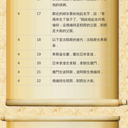
他的保姆。
4
17
鄰近的婦女要給他起名字，說：“拿
俄米生了孩子了。”就給他起名叫俄
備得；這俄備得是耶西的父親，耶西
是大衛的父親。
4
18
以下是法勒斯的後代：法勒斯生希斯
崙，
4
19
希斯崙生蘭，蘭生亞米拿達，
4
20
亞米拿達生拿順，拿順生撒門，
4
21
撒門生波阿斯，波阿斯生俄備得，
4
22
俄備得生耶西，耶西生大衛。