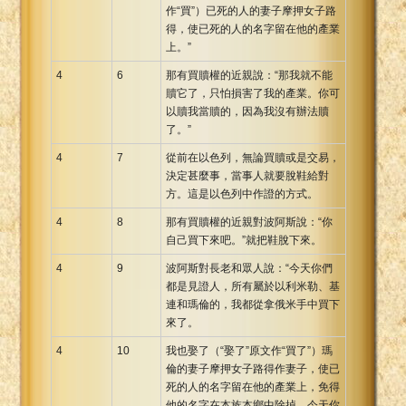
作“買”）已死的人的妻子摩押女子路
得，使已死的人的名字留在他的產業
上。”
4
6
那有買贖權的近親說：“那我就不能
贖它了，只怕損害了我的產業。你可
以贖我當贖的，因為我沒有辦法贖
了。”
4
7
從前在以色列，無論買贖或是交易，
決定甚麼事，當事人就要脫鞋給對
方。這是以色列中作證的方式。
4
8
那有買贖權的近親對波阿斯說：“你
自己買下來吧。”就把鞋脫下來。
4
9
波阿斯對長老和眾人說：“今天你們
都是見證人，所有屬於以利米勒、基
連和瑪倫的，我都從拿俄米手中買下
來了。
4
10
我也娶了（“娶了”原文作“買了”）瑪
倫的妻子摩押女子路得作妻子，使已
死的人的名字留在他的產業上，免得
他的名字在本族本鄉中除掉。今天你