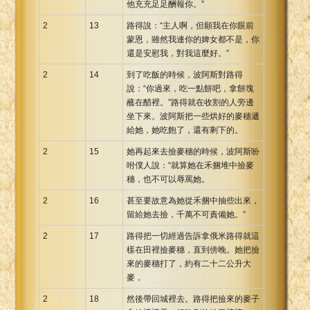
他充充足足酬報你。”
2
13
路得說：“主人啊，但願我在你眼前
蒙恩，雖然我連你的婢女都不是，你
還是安慰我，對我這麼好。”
2
14
到了吃飯的時候，波阿斯對路得
說：“你過來，吃一點餅吧，拿餅塊
蘸在醋裡。”路得就在收割的人旁邊
坐下來。波阿斯把一些烘好的麥穗遞
給她，她吃飽了，還有剩下的。
2
15
她再起來去撿麥穗的時候，波阿斯吩
咐僕人說：“就算她在禾捆堆中撿麥
穗，也不可以辱罵她。
2
16
甚至要故意為她從禾捆中抽些出來，
留給她去撿，千萬不可責備她。”
2
17
路得把一切經過告訴拿俄米路得就這
樣在田裡撿麥穗，直到傍晚。她把撿
來的麥穗打了，約有二十二公升大
麥，
2
18
然後帶回城裡去。路得把撿來的麥子