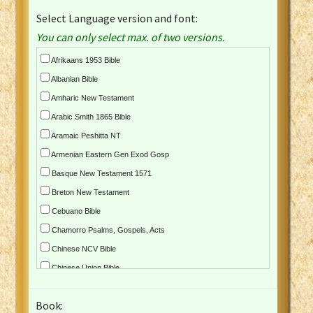
Select Language version and font:
You can only select max. of two versions.
Afrikaans 1953 Bible
Albanian Bible
Amharic New Testament
Arabic Smith 1865 Bible
Aramaic Peshitta NT
Armenian Eastern Gen Exod Gosp
Basque New Testament 1571
Breton New Testament
Cebuano Bible
Chamorro Psalms, Gospels, Acts
Chinese NCV Bible
Chinese Union Bible
Croatian Bible
Book:
Czech Kralicka Bible