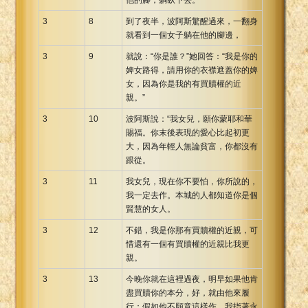
3
8
到了夜半，波阿斯驚醒過來，一翻身
就看到一個女子躺在他的腳邊，
3
9
就說：“你是誰？”她回答：“我是你的
婢女路得，請用你的衣襟遮蓋你的婢
女，因為你是我的有買贖權的近
親。”
3
10
波阿斯說：“我女兒，願你蒙耶和華
賜福。你末後表現的愛心比起初更
大，因為年輕人無論貧富，你都沒有
跟從。
3
11
我女兒，現在你不要怕，你所說的，
我一定去作。本城的人都知道你是個
賢慧的女人。
3
12
不錯，我是你那有買贖權的近親，可
惜還有一個有買贖權的近親比我更
親。
3
13
今晚你就在這裡過夜，明早如果他肯
盡買贖你的本分，好，就由他來履
行；假如他不願意這樣作，我指著永