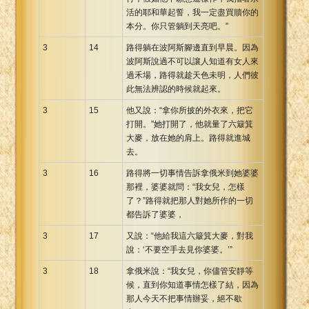
活的耶和華起誓，我一定盡買贖你的
本分。你只管躺到天亮吧。”
3
14
路得躺在波阿斯腳邊直到早晨。因為
波阿斯說過不可以讓人知道有女人來
過禾場，路得就趁天色未明，人們彼
此無法辨認的時候就起來。
3
15
他又說：“拿你所披的外衣來，把它
打開。”她打開了，他就量了六簸箕
大麥，放在她的肩上。路得就進城
去。
3
16
路得將一切事情告訴拿俄米到她婆婆
那裡，婆婆就問：“我女兒，怎樣
了？”路得就把那人對她所作的一切
都告訴了婆婆，
3
17
又說：“他給我這六簸箕大麥，對我
說：‘不要空手去見你婆婆。’”
3
18
拿俄米說：“我女兒，你儘管安靜等
候，直到你知道事情怎樣了結，因為
那人今天不把事情辦妥，絕不歇