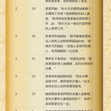
拿給婆婆看，把吃剩的給了婆婆。
2
19
婆婆問她：“你今天在哪裡撿麥穗？
在哪裡工作呢？願那關照你的人蒙
福。”路得就告訴婆婆她在誰那裡工
作，說：“我今天在一個名叫波阿斯
的人那裡工作。”
2
20
拿俄米對媳婦說：“願不斷施慈愛給
活人和死人的耶和華賜福給他。”拿
俄米又對她說：“這個人是我們的親
人，有買贖權的一位近親。”
2
21
摩押女子路得說：“他還告訴我：‘緊
跟著我的僕人撿麥穗，直到全部收割
完畢。’”
2
22
拿俄米對媳婦路得說：“我女兒啊，
這樣才好，要與他的女傭人一起去，
免得在別人的田裡遭受敵視。”
2
23
她就緊跟著波阿斯的女傭人撿麥穗，
直到大麥和小麥都收割好了。路得一
直與婆婆住在一起。