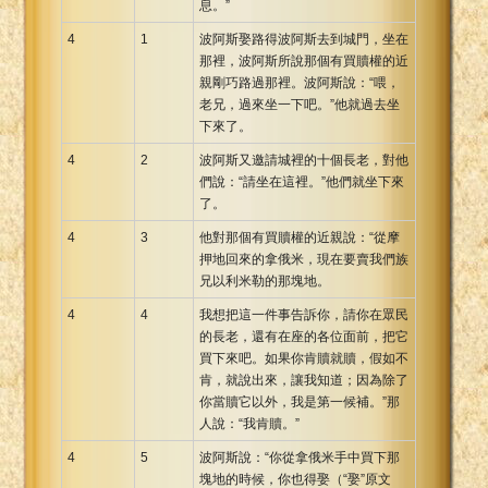
息。”
4
1
波阿斯娶路得波阿斯去到城門，坐在
那裡，波阿斯所說那個有買贖權的近
親剛巧路過那裡。波阿斯說：“喂，
老兄，過來坐一下吧。”他就過去坐
下來了。
4
2
波阿斯又邀請城裡的十個長老，對他
們說：“請坐在這裡。”他們就坐下來
了。
4
3
他對那個有買贖權的近親說：“從摩
押地回來的拿俄米，現在要賣我們族
兄以利米勒的那塊地。
4
4
我想把這一件事告訴你，請你在眾民
的長老，還有在座的各位面前，把它
買下來吧。如果你肯贖就贖，假如不
肯，就說出來，讓我知道；因為除了
你當贖它以外，我是第一候補。”那
人說：“我肯贖。”
4
5
波阿斯說：“你從拿俄米手中買下那
塊地的時候，你也得娶（“娶”原文