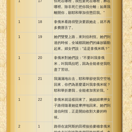
1
17
你死在哪裡，我也要死在哪裡，葬在
哪裡。除非死亡把你我分離；如果我
離開你，願耶和華加倍懲罰我。”
1
18
拿俄米看路得堅決要跟她走，就不再
多費唇舌了。
1
19
她們雙雙上路，來到伯利恆。她們到
達的時候，全城都因她們的緣故騷動
起來。婦女們說：“這是拿俄米嗎？”
1
20
拿俄米對她們說：“不要叫我拿俄
米，叫我瑪拉吧，因為全能者使我吃
盡了苦頭。
1
21
我滿滿地出去，耶和華卻使我空空地
回來，你們為甚麼還叫我拿俄米呢？
耶和華折磨我，全能者加害於我。”
1
22
拿俄米就這樣回來了。她媳婦摩押女
子路得隨著她從摩押地回來。她們到
達伯利恆，正是開始收割大麥的時
候。
2
1
路得在波阿斯的田裡撿拾麥穗拿俄米