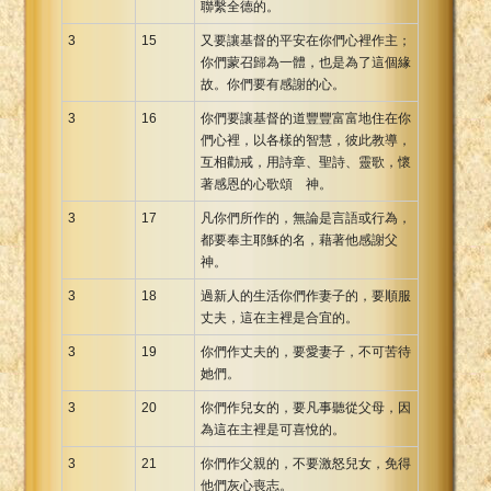
聯繫全德的。
3
15
又要讓基督的平安在你們心裡作主；
你們蒙召歸為一體，也是為了這個緣
故。你們要有感謝的心。
3
16
你們要讓基督的道豐豐富富地住在你
們心裡，以各樣的智慧，彼此教導，
互相勸戒，用詩章、聖詩、靈歌，懷
著感恩的心歌頌 神。
3
17
凡你們所作的，無論是言語或行為，
都要奉主耶穌的名，藉著他感謝父
神。
3
18
過新人的生活你們作妻子的，要順服
丈夫，這在主裡是合宜的。
3
19
你們作丈夫的，要愛妻子，不可苦待
她們。
3
20
你們作兒女的，要凡事聽從父母，因
為這在主裡是可喜悅的。
3
21
你們作父親的，不要激怒兒女，免得
他們灰心喪志。