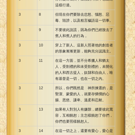
這樣行過。
3
8
但現在你們要除去忿怒、惱怒、惡
毒、毀謗，以及粗言穢語這一切事。
3
9
不要彼此說謊，因為你們已經脫去了
舊人和舊人的行為，
3
10
穿上了新人。這新人照著他的創造者
的形象漸漸更新，能夠充分認識主。
3
11
在這一方面，並不分希臘人和猶太
人，受割禮的和未受割禮的，未開化
的人和西古提人，奴隸和自由人，唯
有基督是一切，也在一切之內。
3
12
所以，你們既然是 神所揀選的，是
聖潔、蒙愛的人，就要存憐憫的心
腸、恩慈、謙卑、溫柔和忍耐。
3
13
如果有人對別人有嫌隙，總要彼此寬
容，互相饒恕；主怎樣饒恕了你們，
你們也要照樣饒恕人。
3
14
在這一切之上，還要有愛心，愛心是