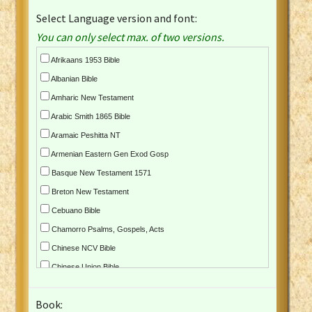
Select Language version and font:
You can only select max. of two versions.
Afrikaans 1953 Bible
Albanian Bible
Amharic New Testament
Arabic Smith 1865 Bible
Aramaic Peshitta NT
Armenian Eastern Gen Exod Gosp
Basque New Testament 1571
Breton New Testament
Cebuano Bible
Chamorro Psalms, Gospels, Acts
Chinese NCV Bible
Chinese Union Bible
Croatian Bible
Book:
Czech Kralicka Bible