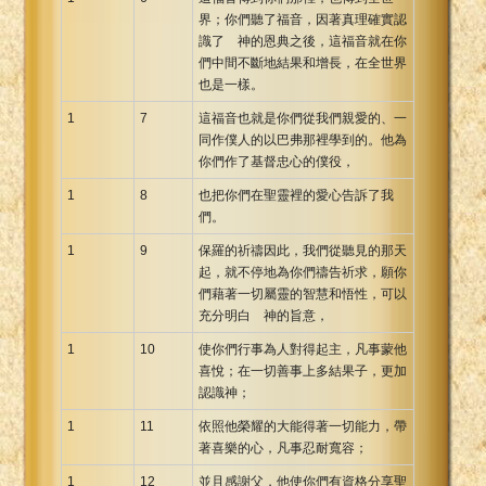
界；你們聽了福音，因著真理確實認
Xhosa Bible
識了 神的恩典之後，這福音就在你
們中間不斷地結果和增長，在全世界
也是一樣。
1
7
這福音也就是你們從我們親愛的、一
同作僕人的以巴弗那裡學到的。他為
你們作了基督忠心的僕役，
1
8
也把你們在聖靈裡的愛心告訴了我
們。
1
9
保羅的祈禱因此，我們從聽見的那天
起，就不停地為你們禱告祈求，願你
們藉著一切屬靈的智慧和悟性，可以
充分明白 神的旨意，
1
10
使你們行事為人對得起主，凡事蒙他
喜悅；在一切善事上多結果子，更加
認識神；
1
11
依照他榮耀的大能得著一切能力，帶
著喜樂的心，凡事忍耐寬容；
1
12
並且感謝父，他使你們有資格分享聖