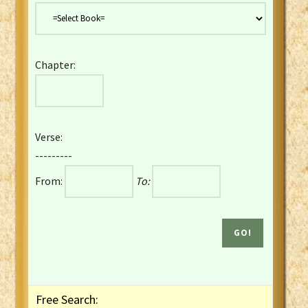
Danish Bible
Dutch Staten Vertaling Bible
Eng. KJV&Book of Mormon
Chapter:
English YLT 1898 Bible
Estonian Genesis New Testament
Finnish 1776 Bible
Finnish 1938 Bible
Verse:
French Darby Bible
---------
French Louis Segond Bible
From:
To:
Gaelic (Manx) Selections
Gaelic (Scottish) Mark
Georgian Gospels Acts James
German Luther 1912 Bible
Gothic NT AmbrosianusA Partial
Greek Modern Bible
Greek NT Byzantine Majority
Free Search:
Greek NT Textus Receptus