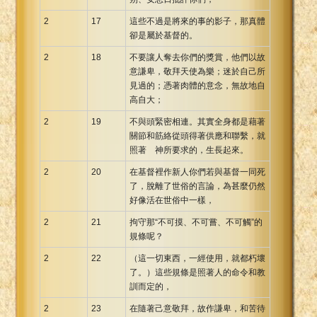
2
17
這些不過是將來的事的影子，那真體
卻是屬於基督的。
2
18
不要讓人奪去你們的獎賞，他們以故
意謙卑，敬拜天使為樂；迷於自己所
見過的；憑著肉體的意念，無故地自
高自大；
2
19
不與頭緊密相連。其實全身都是藉著
關節和筋絡從頭得著供應和聯繫，就
照著 神所要求的，生長起來。
2
20
在基督裡作新人你們若與基督一同死
了，脫離了世俗的言論，為甚麼仍然
好像活在世俗中一樣，
2
21
拘守那“不可摸、不可嘗、不可觸”的
規條呢？
2
22
（這一切東西，一經使用，就都朽壞
了。）這些規條是照著人的命令和教
訓而定的，
2
23
在隨著己意敬拜，故作謙卑，和苦待