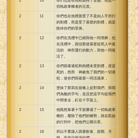
2
10
你們也是在他裡面得了豐盛。他是一
切執政掌權者的元首。
2
11
你們也在他裡面受了不是由人手所行
的割禮，而是受了基督的割禮，就是
除掉你們的罪身。
2
12
你們在洗禮中已經與他一同埋葬，也
在洗禮中，因信那使基督從死人中復
活的 神所運行的動力，與他一同復
活了。
2
13
你們因著過犯和肉體未受割禮，原是
死的，然而 神赦免了我們的一切過
犯，使你們與基督一同活過來，
2
14
塗抹了那寫在規條上反對我們、與我
們為敵的字句，並且把這字句從我們
中間拿去，釘在十字架上。
2
15
他既然靠著十字架勝過了一切執政掌
權的，廢除了他們的權勢，就在凱旋
的行列中，把他們公開示眾。
2
16
所以不要讓人因著飲食、節期、月
朔、安息日批評你們，