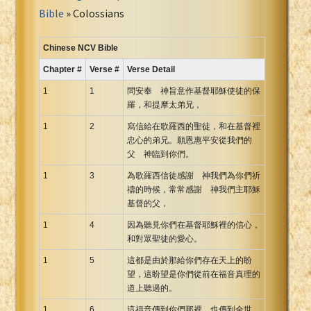
Portuguese Bible
Bible
» Colossians
Romanian Cornilescu Bible
Russian Synodal 1876 Bible
Chinese NCV Bible
Russian Synodal Bible KOI8
Chapter #
Verse #
Verse Detail
Russian Synodal Bible Win-1251
1
1
問安奉 神旨意作基督耶穌使徒的保
Shuar New Testament
羅，和提摩太弟兄，
Spanish RV 1909 Bible
1
2
寫信給在歌羅西的聖徒，和在基督裡
Spanish Sag. Escrituras 1569
忠心的弟兄。願恩惠平安從我們的
父 神臨到你們。
Swahili New Testament
1
3
為歌羅西信徒感謝 神我們為你們祈
Swedish 1917 Bible
禱的時候，常常感謝 神我們主耶穌
Tagalog 1905
基督的父，
Tagalog John and James
1
4
因為聽見你們在基督耶穌裡的信心，
Turkish Bible
和對眾聖徒的愛心。
Ukrainian 1871 NT
1
5
這都是由於那給你們存在天上的盼
Ukrainian Bible
望，這盼望是你們從前在福音真理的
道上聽過的。
Uma New Testament
Vietnamese 1934 Bible
1
6
這福音傳到你們那裡，也傳到全世