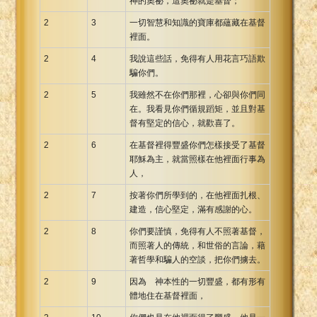
神的奧祕，這奧祕就是基督；
2
3
一切智慧和知識的寶庫都蘊藏在基督
裡面。
2
4
我說這些話，免得有人用花言巧語欺
騙你們。
2
5
我雖然不在你們那裡，心卻與你們同
在。我看見你們循規蹈矩，並且對基
督有堅定的信心，就歡喜了。
2
6
在基督裡得豐盛你們怎樣接受了基督
耶穌為主，就當照樣在他裡面行事為
人，
2
7
按著你們所學到的，在他裡面扎根、
建造，信心堅定，滿有感謝的心。
2
8
你們要謹慎，免得有人不照著基督，
而照著人的傳統，和世俗的言論，藉
著哲學和騙人的空談，把你們擄去。
2
9
因為 神本性的一切豐盛，都有形有
體地住在基督裡面，