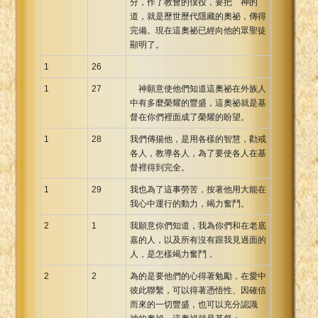
分，作了教會的僕役，要把 神的
道，就是歷世歷代隱藏的奧祕，傳得
完備。現在這奧祕已經向他的眾聖徒
顯明了。
1
26
1
27
神願意使他們知道這奧祕在外族人
中有多麼榮耀的豐盛，這奧祕就是基
督在你們裡面成了榮耀的盼望。
1
28
我們傳揚他，是用各樣的智慧，勸戒
各人，教導各人，為了要使各人在基
督裡得到完全。
1
29
我也為了這事勞苦，按著他用大能在
我心中運行的動力，竭力奮鬥。
2
1
我願意你們知道，我為你們和在老底
嘉的人，以及所有沒有跟我見過面的
人，是怎樣竭力奮鬥，
2
2
為的是要他們的心得著勉勵，在愛中
彼此聯繫，可以得著憑悟性、因確信
而來的一切豐盛，也可以充分認識