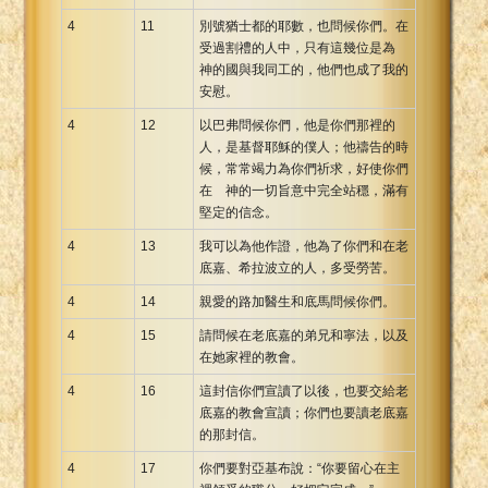
4
11
別號猶士都的耶數，也問候你們。在
受過割禮的人中，只有這幾位是為
神的國與我同工的，他們也成了我的
安慰。
4
12
以巴弗問候你們，他是你們那裡的
人，是基督耶穌的僕人；他禱告的時
候，常常竭力為你們祈求，好使你們
在 神的一切旨意中完全站穩，滿有
堅定的信念。
4
13
我可以為他作證，他為了你們和在老
底嘉、希拉波立的人，多受勞苦。
4
14
親愛的路加醫生和底馬問候你們。
4
15
請問候在老底嘉的弟兄和寧法，以及
在她家裡的教會。
4
16
這封信你們宣讀了以後，也要交給老
底嘉的教會宣讀；你們也要讀老底嘉
的那封信。
4
17
你們要對亞基布說：“你要留心在主