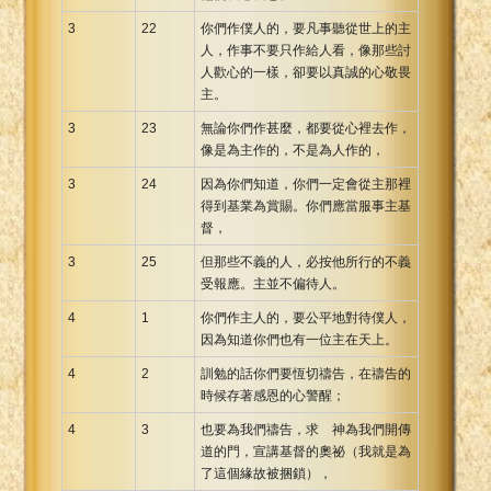
3
22
你們作僕人的，要凡事聽從世上的主
人，作事不要只作給人看，像那些討
人歡心的一樣，卻要以真誠的心敬畏
主。
3
23
無論你們作甚麼，都要從心裡去作，
像是為主作的，不是為人作的，
3
24
因為你們知道，你們一定會從主那裡
得到基業為賞賜。你們應當服事主基
督，
3
25
但那些不義的人，必按他所行的不義
受報應。主並不偏待人。
4
1
你們作主人的，要公平地對待僕人，
因為知道你們也有一位主在天上。
4
2
訓勉的話你們要恆切禱告，在禱告的
時候存著感恩的心警醒；
4
3
也要為我們禱告，求 神為我們開傳
道的門，宣講基督的奧祕（我就是為
了這個緣故被捆鎖），