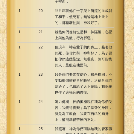
子裡面，
1
20
並且藉著他在十字架上所流的血成就
了和平，使萬有，無論是地上天上
的，都藉著他與 神和好了。
1
21
雖然你們從前也是和 神隔絕，心思
上與他為敵，行為邪惡，
1
22
但現今 神在愛子的肉身上，藉著他
的死，使你們與 神和好了，為了要
把你們這些聖潔、無瑕疵、無可指摘
的人，呈獻在他面前。
1
23
只是你們要常存信心，根基穩固，不
受動搖偏離福音的盼望。這福音你們
聽過了，也傳給了天下萬民；我保羅
也作了這福音的僕役。
1
24
竭力傳揚 神的奧祕現在我為你們受
苦，我覺得喜樂；為了基督的身體，
就是為了教會，我要在自己的肉身
上，補滿基督苦難的不足。
1
25
我照著 神為你們而賜給我的管家職