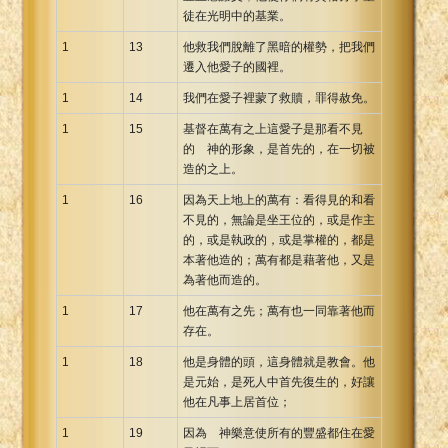
徒在光明中的基業。
1
13
他救我們脫離了黑暗的權勢，把我們
遷入他愛子的國裡。
1
14
我們在愛子裡蒙了救贖，罪得赦免。
1
15
基督在萬有之上這愛子是那看不見
的 神的形象，是首先的，在一切被
造的之上。
1
16
因為天上地上的萬有：看得見的和看
不見的，無論是坐王位的，或是作主
的，或是執政的，或是掌權的，都是
本著他造的；萬有都是藉著他，又是
為著他而造的。
1
17
他在萬有之先；萬有也一同靠著他而
存在。
1
18
他是身體的頭，這身體就是教會。他
是元始，是死人中首先復生的，好讓
他在凡事上居首位；
1
19
因為 神樂意使所有的豐盛都住在愛