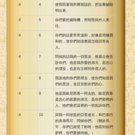
4
4
使我照著我所應當說的，把這奧祕顯
明出來。
4
5
你們要把握時機，用智慧與外人來
往。
4
6
你們的話要常常溫和，好像是用鹽調
和的，使你們知道應當怎樣回答各
人。
4
7
問候的話我的一切景況，推基古會告
訴你們。他是我所愛的弟兄，是忠心
的僕役，也是在主裡同作僕人的。
4
8
我派他到你們那裡去，使你們知道我
們的景況，並且安慰你們的心。
4
9
他是跟歐尼西慕一同去的。歐尼西慕
是忠心的親愛的弟兄，是你們那裡的
人。他們會把這裡的一切告訴你們。
4
10
與我一同坐監的亞里達古，和巴拿巴
的表弟馬可，問候你們。（關於馬
可，你們已經受了吩咐：他若到你們
那裡，你們要接待他。）