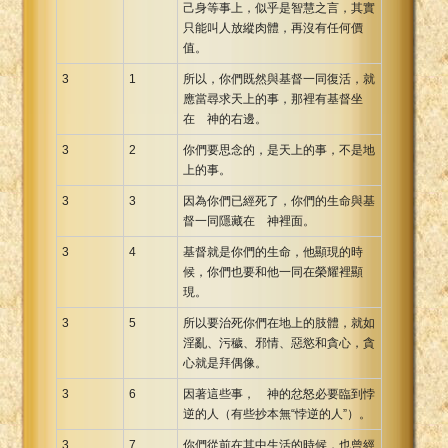
己身等事上，似乎是智慧之言，其實
只能叫人放縱肉體，再沒有任何價
值。
3
1
所以，你們既然與基督一同復活，就
應當尋求天上的事，那裡有基督坐
在 神的右邊。
3
2
你們要思念的，是天上的事，不是地
上的事。
3
3
因為你們已經死了，你們的生命與基
督一同隱藏在 神裡面。
3
4
基督就是你們的生命，他顯現的時
候，你們也要和他一同在榮耀裡顯
現。
3
5
所以要治死你們在地上的肢體，就如
淫亂、污穢、邪情、惡慾和貪心，貪
心就是拜偶像。
3
6
因著這些事， 神的忿怒必要臨到悖
逆的人（有些抄本無“悖逆的人”）。
3
7
你們從前在其中生活的時候，也曾經