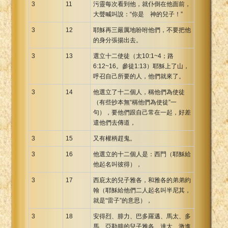
3
11
污靈每次看到他，就仆倒在他面前，
大聲喊叫說：“你是 神的兒子！”
3
12
耶穌再三嚴厲地吩咐他們，不要把他
的身分張揚出去。
3
13
選立十二使徒（太10:1~4；路
6:12~16。參徒1:13）耶穌上了山，
呼召自己所要的人，他們就來了。
3
14
他選立了十二個人，稱他們為使徒
（有些抄本無“稱他們為使徒”一
句），要他們跟自己常在一起，好差
遣他們去傳道，
3
15
又有權柄趕鬼。
3
16
他選立的十二個人是：西門（耶穌給
他起名叫彼得），
3
17
西庇太的兒子雅各，和雅各的弟弟約
翰（耶穌給他們二人起名叫半尼其，
就是“雷子”的意思），
3
18
安得烈、腓力、巴多羅邁、馬太、多
馬、亞勒腓的兒子雅各、達太、激進