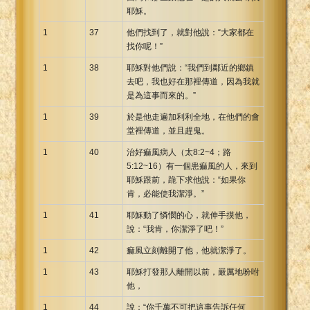
耶穌。
1
37
他們找到了，就對他說：“大家都在
找你呢！”
1
38
耶穌對他們說：“我們到鄰近的鄉鎮
去吧，我也好在那裡傳道，因為我就
是為這事而來的。”
1
39
於是他走遍加利利全地，在他們的會
堂裡傳道，並且趕鬼。
1
40
治好痲風病人（太8:2~4；路
5:12~16）有一個患痲風的人，來到
耶穌跟前，跪下求他說：“如果你
肯，必能使我潔淨。”
1
41
耶穌動了憐憫的心，就伸手摸他，
說：“我肯，你潔淨了吧！”
1
42
痲風立刻離開了他，他就潔淨了。
1
43
耶穌打發那人離開以前，嚴厲地吩咐
他，
1
44
說：“你千萬不可把這事告訴任何