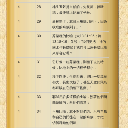
4
28
地生五穀是自然的，先長苗，後吐
穗，最後穗上結滿了子粒。
4
29
莊稼熟了，就派人用鐮刀割下，因為
收成的時候到了。”
4
30
芥菜種的比喻（太13:31~35；路
13:18~19）又說：“我們要把 神的
國比作甚麼呢？我們可以用甚麼比喻
來形容它呢？
4
31
它好像一粒芥菜種，剛種下去的時
候，比地上的一切種子都小，
4
32
種下以後，生長起來，卻比一切蔬菜
都大，長出大枝子，甚至天空的飛鳥
都可以在它的蔭下搭窩。”
4
33
耶穌用許多這樣的比喻，照著他們所
能聽懂的，向他們講道；
4
34
不用比喻，就不對他們講。只有單獨
和自己的門徒在一起的時候，才把一
切解釋給他們聽。