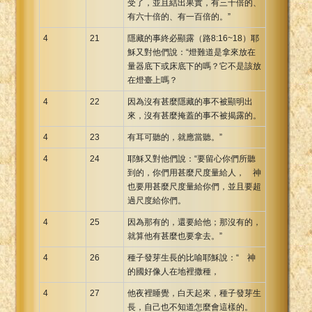
受了，並且結出果實，有三十倍的、
有六十倍的、有一百倍的。”
4
21
隱藏的事終必顯露（路8:16~18）耶
穌又對他們說：“燈難道是拿來放在
量器底下或床底下的嗎？它不是該放
在燈臺上嗎？
4
22
因為沒有甚麼隱藏的事不被顯明出
來，沒有甚麼掩蓋的事不被揭露的。
4
23
有耳可聽的，就應當聽。”
4
24
耶穌又對他們說：“要留心你們所聽
到的，你們用甚麼尺度量給人， 神
也要用甚麼尺度量給你們，並且要超
過尺度給你們。
4
25
因為那有的，還要給他；那沒有的，
就算他有甚麼也要拿去。”
4
26
種子發芽生長的比喻耶穌說：“ 神
的國好像人在地裡撒種，
4
27
他夜裡睡覺，白天起來，種子發芽生
長，自己也不知道怎麼會這樣的。