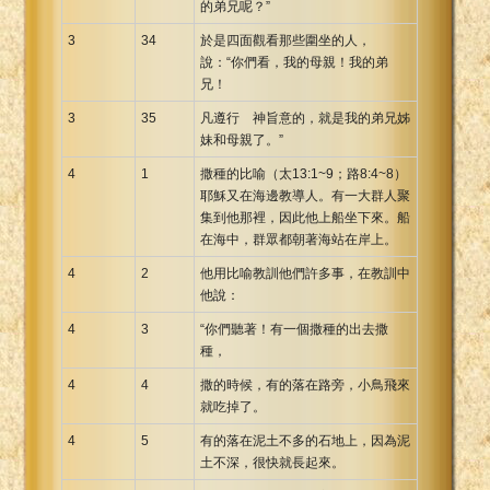
的弟兄呢？”
3
34
於是四面觀看那些圍坐的人，
說：“你們看，我的母親！我的弟
兄！
3
35
凡遵行 神旨意的，就是我的弟兄姊
妹和母親了。”
4
1
撒種的比喻（太13:1~9；路8:4~8）
耶穌又在海邊教導人。有一大群人聚
集到他那裡，因此他上船坐下來。船
在海中，群眾都朝著海站在岸上。
4
2
他用比喻教訓他們許多事，在教訓中
他說：
4
3
“你們聽著！有一個撒種的出去撒
種，
4
4
撒的時候，有的落在路旁，小鳥飛來
就吃掉了。
4
5
有的落在泥土不多的石地上，因為泥
土不深，很快就長起來。