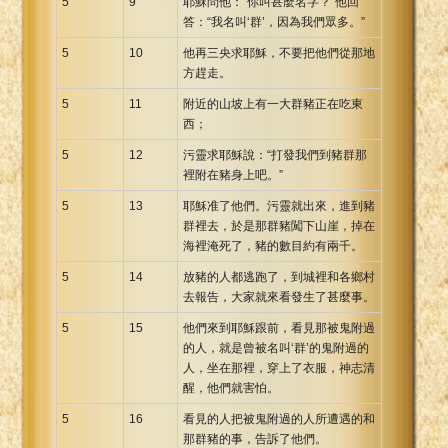
5
9
耶穌問他：“你叫甚麼名字？”他回
答：“我名叫‘群’，因為我們眾多。”
5
10
他再三央求耶穌，不要把他們從那地
方趕走。
5
11
附近的山坡上有一大群豬正在吃東
西；
5
12
污靈求耶穌說：“打發我們到豬群那
裡附在豬身上吧。”
5
13
耶穌准了他們。污靈就出來，進到豬
群裡去，於是那群豬闖下山崖，掉在
海裡淹死了，豬的數目約有兩千。
5
14
放豬的人都逃跑了，到城裡和各鄉村
去報告，大家就來看發生了甚麼事。
5
15
他們來到耶穌跟前，看見那被鬼附過
的人，就是曾被名叫‘群’的鬼附過的
人，坐在那裡，穿上了衣服，神志清
醒，他們就害怕。
5
16
看見的人把被鬼附過的人所遭遇的和
那群豬的事，告訴了他們。