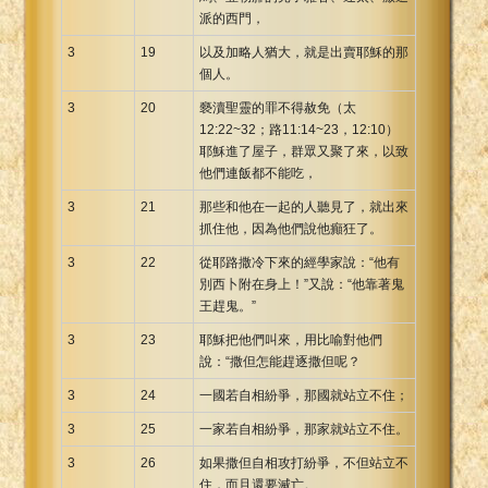
派的西門，
3
19
以及加略人猶大，就是出賣耶穌的那
個人。
3
20
褻瀆聖靈的罪不得赦免（太
12:22~32；路11:14~23，12:10）
耶穌進了屋子，群眾又聚了來，以致
他們連飯都不能吃，
3
21
那些和他在一起的人聽見了，就出來
抓住他，因為他們說他癲狂了。
3
22
從耶路撒冷下來的經學家說：“他有
別西卜附在身上！”又說：“他靠著鬼
王趕鬼。”
3
23
耶穌把他們叫來，用比喻對他們
說：“撒但怎能趕逐撒但呢？
3
24
一國若自相紛爭，那國就站立不住；
3
25
一家若自相紛爭，那家就站立不住。
3
26
如果撒但自相攻打紛爭，不但站立不
住，而且還要滅亡。