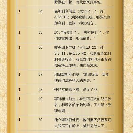
野獸在一起，有天使來服事他。
1
14
在加利利傳道（太4:12~17；路
4:14~15）約翰被捕以後，耶穌來到
加利利，宣講 神的福音，
1
15
說：“時候到了， 神的國近了，你
們應當悔改，相信福音。”
1
16
呼召四個門徒（太4:18~22；路
5:1~11；約1:35~42）耶穌沿著加利
利海邊行走，看見西門和他弟弟安得
烈在海上撒網；他們是漁夫。
1
17
耶穌就對他們說：“來跟從我，我要
使你們成為得人的漁夫。”
1
18
他們立刻撇下網，跟從了他。
1
19
耶穌稍往前走，看見西庇太的兒子雅
各，和雅各的弟弟約翰，正在船上整
理魚網，
1
20
他立即呼召他們。他們撇下父親西庇
太和雇工在船上，就跟從他去了。