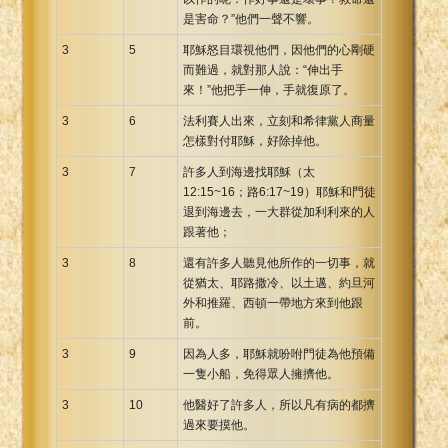
是害命？”他們一聲不響。
3
5
耶穌怒目環視他們，因他們的心剛硬
而難過，就對那人說：“伸出手
來！”他把手一伸，手就復原了。
3
6
法利賽人出來，立刻和希律黨人商量
怎樣對付耶穌，好除掉他。
3
7
許多人到海邊找耶穌（太
12:15~16；路6:17~19）耶穌和門徒
退到海邊去，一大群從加利利來的人
跟著他；
3
8
還有許多人聽見他所作的一切事，就
從猶太、耶路撒冷、以土邁、約旦河
外和推羅、西頓一帶地方來到他跟
前。
3
9
因為人多，耶穌就吩咐門徒為他預備
一隻小船，免得眾人擁擠他。
3
10
他醫好了許多人，所以凡有病的都擠
過來要摸他。