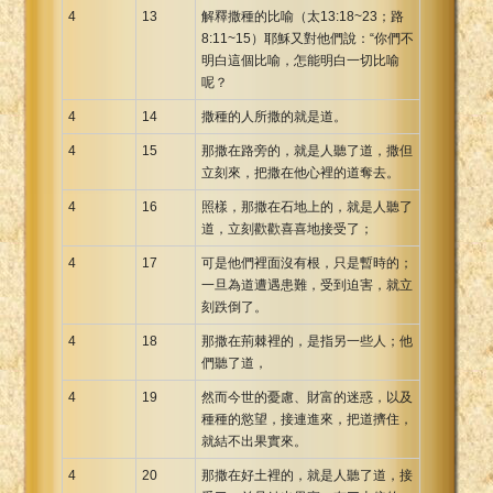
4
13
解釋撒種的比喻（太13:18~23；路
8:11~15）耶穌又對他們說：“你們不
明白這個比喻，怎能明白一切比喻
呢？
4
14
撒種的人所撒的就是道。
4
15
那撒在路旁的，就是人聽了道，撒但
立刻來，把撒在他心裡的道奪去。
4
16
照樣，那撒在石地上的，就是人聽了
道，立刻歡歡喜喜地接受了；
4
17
可是他們裡面沒有根，只是暫時的；
一旦為道遭遇患難，受到迫害，就立
刻跌倒了。
4
18
那撒在荊棘裡的，是指另一些人；他
們聽了道，
4
19
然而今世的憂慮、財富的迷惑，以及
種種的慾望，接連進來，把道擠住，
就結不出果實來。
4
20
那撒在好土裡的，就是人聽了道，接