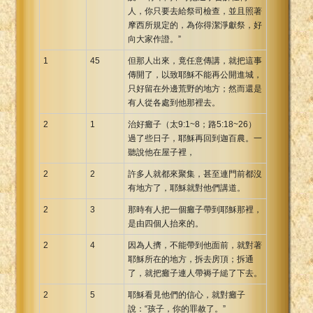
人，你只要去給祭司檢查，並且照著
摩西所規定的，為你得潔淨獻祭，好
向大家作證。”
1
45
但那人出來，竟任意傳講，就把這事
傳開了，以致耶穌不能再公開進城，
只好留在外邊荒野的地方；然而還是
有人從各處到他那裡去。
2
1
治好癱子（太9:1~8；路5:18~26）
過了些日子，耶穌再回到迦百農。一
聽說他在屋子裡，
2
2
許多人就都來聚集，甚至連門前都沒
有地方了，耶穌就對他們講道。
2
3
那時有人把一個癱子帶到耶穌那裡，
是由四個人抬來的。
2
4
因為人擠，不能帶到他面前，就對著
耶穌所在的地方，拆去房頂；拆通
了，就把癱子連人帶褥子縋了下去。
2
5
耶穌看見他們的信心，就對癱子
說：“孩子，你的罪赦了。”