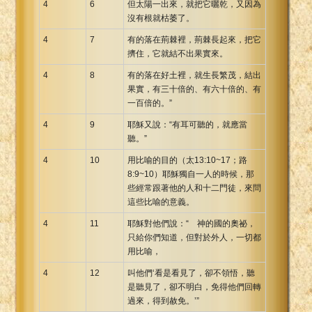
4
6
但太陽一出來，就把它曬乾，又因為
沒有根就枯萎了。
4
7
有的落在荊棘裡，荊棘長起來，把它
擠住，它就結不出果實來。
4
8
有的落在好土裡，就生長繁茂，結出
果實，有三十倍的、有六十倍的、有
一百倍的。”
4
9
耶穌又說：“有耳可聽的，就應當
聽。”
4
10
用比喻的目的（太13:10~17；路
8:9~10）耶穌獨自一人的時候，那
些經常跟著他的人和十二門徒，來問
這些比喻的意義。
4
11
耶穌對他們說：“ 神的國的奧祕，
只給你們知道，但對於外人，一切都
用比喻，
4
12
叫他們‘看是看見了，卻不領悟，聽
是聽見了，卻不明白，免得他們回轉
過來，得到赦免。’”