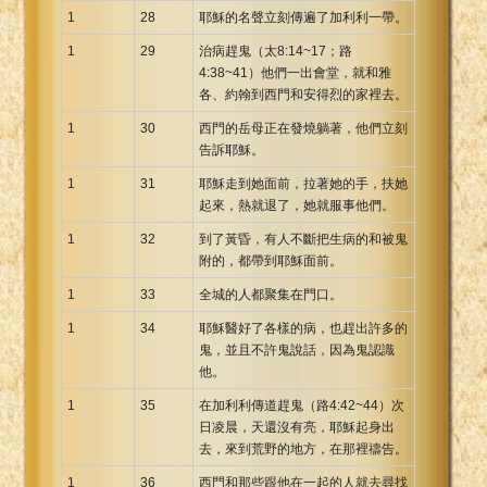
1
28
耶穌的名聲立刻傳遍了加利利一帶。
1
29
治病趕鬼（太8:14~17；路
4:38~41）他們一出會堂，就和雅
各、約翰到西門和安得烈的家裡去。
1
30
西門的岳母正在發燒躺著，他們立刻
告訴耶穌。
1
31
耶穌走到她面前，拉著她的手，扶她
起來，熱就退了，她就服事他們。
1
32
到了黃昏，有人不斷把生病的和被鬼
附的，都帶到耶穌面前。
1
33
全城的人都聚集在門口。
1
34
耶穌醫好了各樣的病，也趕出許多的
鬼，並且不許鬼說話，因為鬼認識
他。
1
35
在加利利傳道趕鬼（路4:42~44）次
日凌晨，天還沒有亮，耶穌起身出
去，來到荒野的地方，在那裡禱告。
1
36
西門和那些跟他在一起的人就去尋找