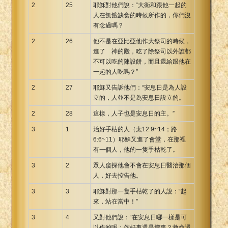
2
25
耶穌對他們說：“大衛和跟他一起的
人在飢餓缺食的時候所作的，你們沒
有念過嗎？
2
26
他不是在亞比亞他作大祭司的時候，
進了 神的殿，吃了除祭司以外誰都
不可以吃的陳設餅，而且還給跟他在
一起的人吃嗎？”
2
27
耶穌又告訴他們：“安息日是為人設
立的，人並不是為安息日設立的。
2
28
這樣，人子也是安息日的主。”
3
1
治好手枯的人（太12:9~14；路
6:6~11）耶穌又進了會堂，在那裡
有一個人，他的一隻手枯乾了。
3
2
眾人窺探他會不會在安息日醫治那個
人，好去控告他。
3
3
耶穌對那一隻手枯乾了的人說：“起
來，站在當中！”
3
4
又對他們說：“在安息日哪一樣是可
以作的呢：作好事還是壞事？救命還