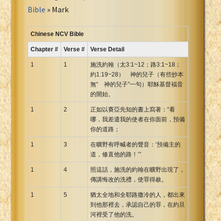
Portuguese Bible
Bible
» Mark
Romanian Cornilescu Bible
Russian Synodal 1876 Bible
Chinese NCV Bible
Russian Synodal Bible KOI8
Chapter #
Verse #
Verse Detail
Russian Synodal Bible Win-1251
1
1
施洗約翰（太3:1~12；路3:1~18；
Shuar New Testament
約1:19~28） 神的兒子（有些抄本
無“ 神的兒子”一句）耶穌基督福音
Spanish RV 1909 Bible
的開始。
Spanish Sag. Escrituras 1569
1
2
正如以賽亞先知的書上寫著：“看
Swahili New Testament
哪，我差遣我的使者在你面前，預備
Swedish 1917 Bible
你的道路；
Tagalog 1905
1
3
在曠野有呼喊者的聲音：‘預備主的
Tagalog John and James
道，修直他的路！’”
Turkish Bible
1
4
照這話，施洗的約翰在曠野出現了，
Ukrainian 1871 NT
傳講悔改的洗禮，使罪得赦。
Ukrainian Bible
1
5
猶太全地和全耶路撒冷的人，都出來
到他那裡去，承認自己的罪，在約旦
Uma New Testament
河裡受了他的洗。
Vietnamese 1934 Bible