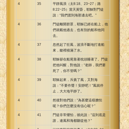
4
35
平靜風浪（太8:18、23~27；路
8:22~25）當天黃昏，耶穌對門徒
說：“我們渡到海那邊去吧。”
4
36
門徒離開群眾，耶穌已經在船上，他
們就載他過去，也有別的船和他同
去。
4
37
忽然起了狂風，波浪不斷地打進船
來，艙裡積滿了水。
4
38
耶穌卻在船尾靠著枕頭睡著了。門徒
把他叫醒，對他說：“老師，我們要
死了，你不管嗎？”
4
39
耶穌起來，斥責了風，又對海
說：“不要作聲！安靜吧！”風就停
止，大大地平靜了。
4
40
然後對他們說：“為甚麼這樣膽怯
呢？你們怎麼沒有信心呢？”
4
41
門徒非常懼怕，彼此說：“這到底是
誰，連風和海都聽從他？”