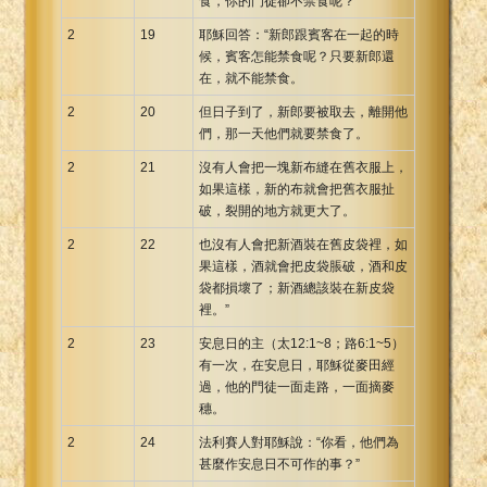
食，你的門徒卻不禁食呢？”
2
19
耶穌回答：“新郎跟賓客在一起的時
候，賓客怎能禁食呢？只要新郎還
在，就不能禁食。
2
20
但日子到了，新郎要被取去，離開他
們，那一天他們就要禁食了。
2
21
沒有人會把一塊新布縫在舊衣服上，
如果這樣，新的布就會把舊衣服扯
破，裂開的地方就更大了。
2
22
也沒有人會把新酒裝在舊皮袋裡，如
果這樣，酒就會把皮袋脹破，酒和皮
袋都損壞了；新酒總該裝在新皮袋
裡。”
2
23
安息日的主（太12:1~8；路6:1~5）
有一次，在安息日，耶穌從麥田經
過，他的門徒一面走路，一面摘麥
穗。
2
24
法利賽人對耶穌說：“你看，他們為
甚麼作安息日不可作的事？”