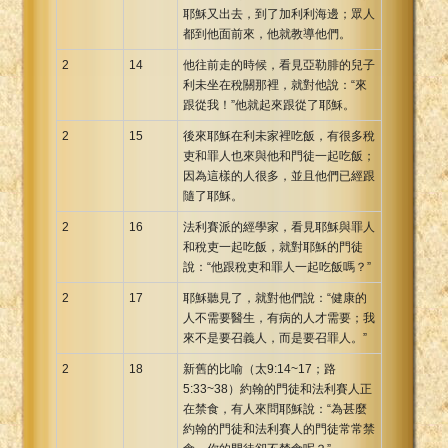
耶穌又出去，到了加利利海邊；眾人
都到他面前來，他就教導他們。
2
14
他往前走的時候，看見亞勒腓的兒子
利未坐在稅關那裡，就對他說：“來
跟從我！”他就起來跟從了耶穌。
2
15
後來耶穌在利未家裡吃飯，有很多稅
吏和罪人也來與他和門徒一起吃飯；
因為這樣的人很多，並且他們已經跟
隨了耶穌。
2
16
法利賽派的經學家，看見耶穌與罪人
和稅吏一起吃飯，就對耶穌的門徒
說：“他跟稅吏和罪人一起吃飯嗎？”
2
17
耶穌聽見了，就對他們說：“健康的
人不需要醫生，有病的人才需要；我
來不是要召義人，而是要召罪人。”
2
18
新舊的比喻（太9:14~17；路
5:33~38）約翰的門徒和法利賽人正
在禁食，有人來問耶穌說：“為甚麼
約翰的門徒和法利賽人的門徒常常禁