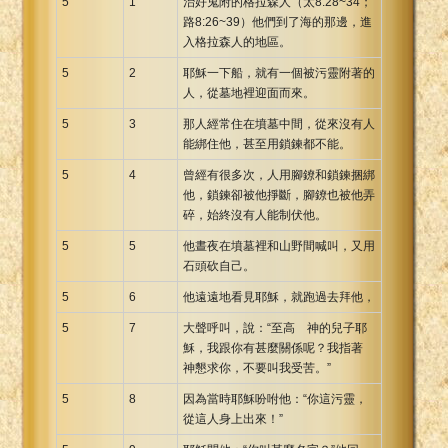
5
1
治好鬼附的格拉森人（太8:28~34；
路8:26~39）他們到了海的那邊，進
入格拉森人的地區。
5
2
耶穌一下船，就有一個被污靈附著的
人，從墓地裡迎面而來。
5
3
那人經常住在墳墓中間，從來沒有人
能綁住他，甚至用鎖鍊都不能。
5
4
曾經有很多次，人用腳鐐和鎖鍊捆綁
他，鎖鍊卻被他掙斷，腳鐐也被他弄
碎，始終沒有人能制伏他。
5
5
他晝夜在墳墓裡和山野間喊叫，又用
石頭砍自己。
5
6
他遠遠地看見耶穌，就跑過去拜他，
5
7
大聲呼叫，說：“至高 神的兒子耶
穌，我跟你有甚麼關係呢？我指著
神懇求你，不要叫我受苦。”
5
8
因為當時耶穌吩咐他：“你這污靈，
從這人身上出來！”