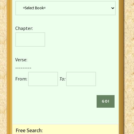
Danish Bible
Dutch Staten Vertaling Bible
Eng. KJV&Book of Mormon
Chapter:
English YLT 1898 Bible
Estonian Genesis New Testament
Finnish 1776 Bible
Finnish 1938 Bible
Verse:
French Darby Bible
---------
French Louis Segond Bible
From:
To:
Gaelic (Manx) Selections
Gaelic (Scottish) Mark
Georgian Gospels Acts James
German Luther 1912 Bible
Gothic NT AmbrosianusA Partial
Greek Modern Bible
Greek NT Byzantine Majority
Free Search:
Greek NT Textus Receptus