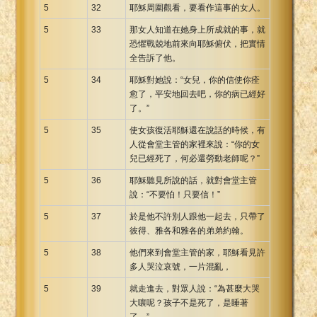
5
32
耶穌周圍觀看，要看作這事的女人。
5
33
那女人知道在她身上所成就的事，就
恐懼戰兢地前來向耶穌俯伏，把實情
全告訴了他。
5
34
耶穌對她說：“女兒，你的信使你痊
愈了，平安地回去吧，你的病已經好
了。”
5
35
使女孩復活耶穌還在說話的時候，有
人從會堂主管的家裡來說：“你的女
兒已經死了，何必還勞動老師呢？”
5
36
耶穌聽見所說的話，就對會堂主管
說：“不要怕！只要信！”
5
37
於是他不許別人跟他一起去，只帶了
彼得、雅各和雅各的弟弟約翰。
5
38
他們來到會堂主管的家，耶穌看見許
多人哭泣哀號，一片混亂，
5
39
就走進去，對眾人說：“為甚麼大哭
大嚷呢？孩子不是死了，是睡著
了。”