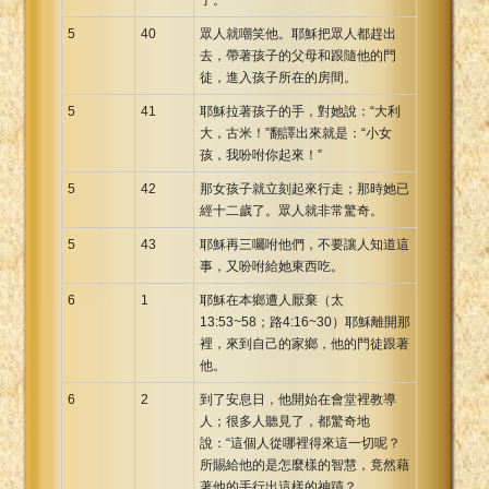
5
40
眾人就嘲笑他。耶穌把眾人都趕出
去，帶著孩子的父母和跟隨他的門
徒，進入孩子所在的房間。
5
41
耶穌拉著孩子的手，對她說：“大利
大，古米！”翻譯出來就是：“小女
孩，我吩咐你起來！”
5
42
那女孩子就立刻起來行走；那時她已
經十二歲了。眾人就非常驚奇。
5
43
耶穌再三囑咐他們，不要讓人知道這
事，又吩咐給她東西吃。
6
1
耶穌在本鄉遭人厭棄（太
13:53~58；路4:16~30）耶穌離開那
裡，來到自己的家鄉，他的門徒跟著
他。
6
2
到了安息日，他開始在會堂裡教導
人；很多人聽見了，都驚奇地
說：“這個人從哪裡得來這一切呢？
所賜給他的是怎麼樣的智慧，竟然藉
著他的手行出這樣的神蹟？