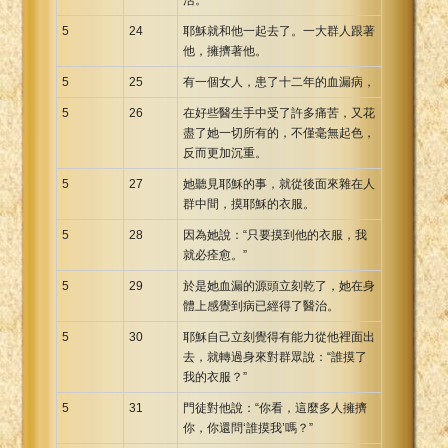
5
24
耶穌就和他一起去了。一大群人跟著
他，擁擠著他。
5
25
有一個女人，患了十二年的血漏病，
5
26
在好些醫生手中受了許多痛苦，又花
盡了她一切所有的，不僅毫無起色，
反而更加沉重。
5
27
她聽見耶穌的事，就從後面來雜在人
群中間，摸耶穌的衣服。
5
28
因為她說：“只要摸到他的衣服，我
就必痊愈。”
5
29
於是她血漏的源頭立刻乾了，她在身
體上感覺到病已經得了醫治。
5
30
耶穌自己立刻覺得有能力從他裡面出
去，就轉過身來對群眾說：“誰摸了
我的衣服？”
5
31
門徒對他說：“你看，這麼多人擁擠
你，你還問‘誰摸我’嗎？”