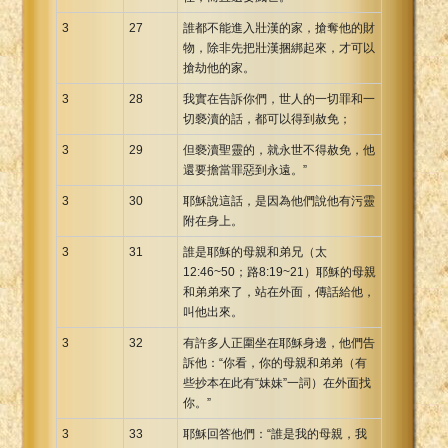
3
27
誰都不能進入壯漢的家，搶奪他的財
物，除非先把壯漢捆綁起來，才可以
搶劫他的家。
3
28
我實在告訴你們，世人的一切罪和一
切褻瀆的話，都可以得到赦免；
3
29
但褻瀆聖靈的，就永世不得赦免，他
還要擔當罪惡到永遠。”
3
30
耶穌說這話，是因為他們說他有污靈
附在身上。
3
31
誰是耶穌的母親和弟兄（太
12:46~50；路8:19~21）耶穌的母親
和弟弟來了，站在外面，傳話給他，
叫他出來。
3
32
有許多人正圍坐在耶穌身邊，他們告
訴他：“你看，你的母親和弟弟（有
些抄本在此有“妹妹”一詞）在外面找
你。”
3
33
耶穌回答他們：“誰是我的母親，我