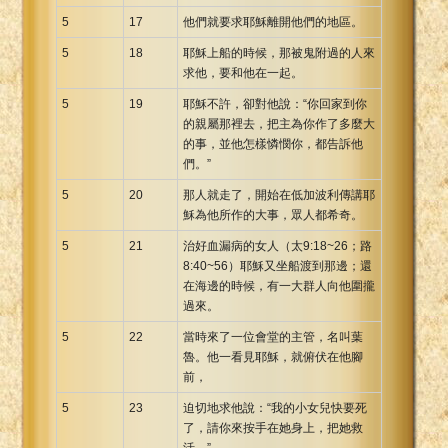
5
17
他們就要求耶穌離開他們的地區。
5
18
耶穌上船的時候，那被鬼附過的人來
求他，要和他在一起。
5
19
耶穌不許，卻對他說：“你回家到你
的親屬那裡去，把主為你作了多麼大
的事，並他怎樣憐憫你，都告訴他
們。”
5
20
那人就走了，開始在低加波利傳講耶
穌為他所作的大事，眾人都希奇。
5
21
治好血漏病的女人（太9:18~26；路
8:40~56）耶穌又坐船渡到那邊；還
在海邊的時候，有一大群人向他圍攏
過來。
5
22
當時來了一位會堂的主管，名叫葉
魯。他一看見耶穌，就俯伏在他腳
前，
5
23
迫切地求他說：“我的小女兒快要死
了，請你來按手在她身上，把她救
活。”