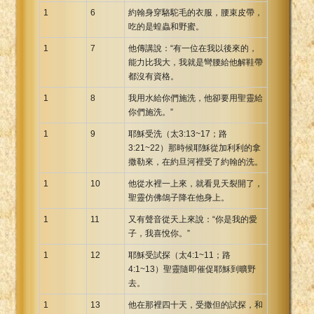
1
6
約翰身穿駱駝毛的衣服，腰束皮帶，
Xhosa Bible
吃的是蝗蟲和野蜜。
1
7
他傳講說：“有一位在我以後來的，
能力比我大，我就是彎腰給他解鞋帶
都沒有資格。
1
8
我用水給你們施洗，他卻要用聖靈給
你們施洗。”
1
9
耶穌受洗（太3:13~17；路
3:21~22）那時候耶穌從加利利的拿
撒勒來，在約旦河裡受了約翰的洗。
1
10
他從水裡一上來，就看見天裂開了，
聖靈仿佛鴿子降在他身上。
1
11
又有聲音從天上來說：“你是我的愛
子，我喜悅你。”
1
12
耶穌受試探（太4:1~11；路
4:1~13）聖靈隨即催促耶穌到曠野
去。
1
13
他在那裡四十天，受撒但的試探，和