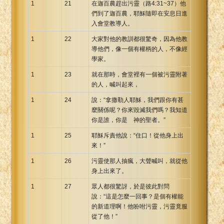
1
21
在迦百農趕出污靈（路4:31~37）他
們到了迦百農，耶穌隨即在安息日進
入會堂教導人。
1
22
大家對他的教訓都很驚奇，因為他教
導他們，像一個有權柄的人，不像經
學家。
1
23
就在那時，會堂裡有一個被污靈附著
的人，喊叫起來，
1
24
說：“拿撒勒人耶穌，我們跟你有甚
麼關係呢？你來毀滅我們嗎？我知道
你是誰，你是 神的聖者。”
1
25
耶穌斥責他說：“住口！從他身上出
來！”
1
26
污靈使那人抽瘋，大聲喊叫，就從他
身上出來了。
1
27
眾人都很驚訝，於是彼此對問
說：“這是怎麼一回事？是個有權能
的新道理啊！他吩咐污靈，污靈竟服
從了他！”