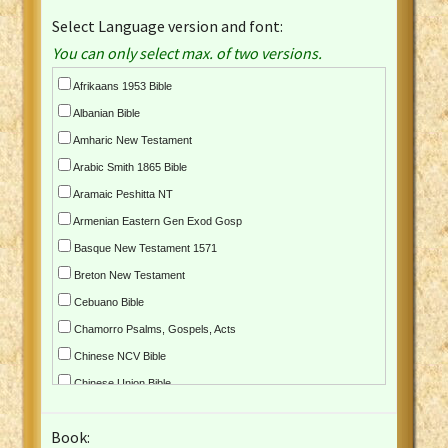
Select Language version and font:
You can only select max. of two versions.
Afrikaans 1953 Bible
Albanian Bible
Amharic New Testament
Arabic Smith 1865 Bible
Aramaic Peshitta NT
Armenian Eastern Gen Exod Gosp
Basque New Testament 1571
Breton New Testament
Cebuano Bible
Chamorro Psalms, Gospels, Acts
Chinese NCV Bible
Chinese Union Bible
Croatian Bible
Book:
Czech Kralicka Bible