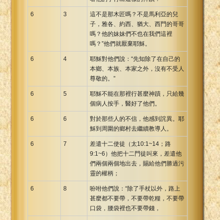
6
3
這不是那木匠嗎？不是馬利亞的兒
子，雅各、約西、猶大、西門的哥哥
嗎？他的妹妹們不也在我們這裡
嗎？”他們就厭棄耶穌。
6
4
耶穌對他們說：“先知除了在自己的
本鄉、本族、本家之外，沒有不受人
尊敬的。”
6
5
耶穌不能在那裡行甚麼神蹟，只給幾
個病人按手，醫好了他們。
6
6
對於那些人的不信，他感到詫異。耶
穌到周圍的鄉村去繼續教導人。
6
7
差遣十二使徒（太10:1~14；路
9:1~6）他把十二門徒叫來，差遣他
們兩個兩個地出去，賜給他們勝過污
靈的權柄；
6
8
吩咐他們說：“除了手杖以外，路上
甚麼都不要帶，不要帶乾糧，不要帶
口袋，腰袋裡也不要帶錢，