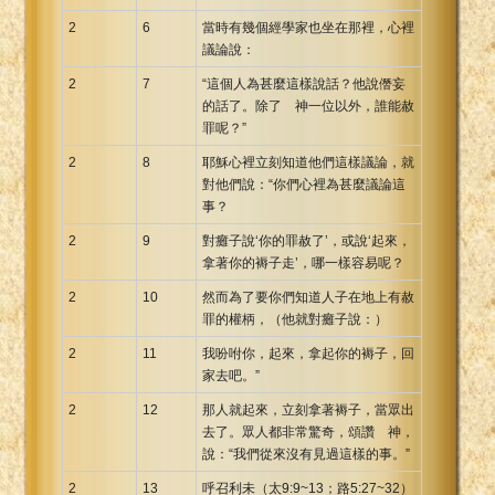
2
6
當時有幾個經學家也坐在那裡，心裡
議論說：
2
7
“這個人為甚麼這樣說話？他說僭妄
的話了。除了 神一位以外，誰能赦
罪呢？”
2
8
耶穌心裡立刻知道他們這樣議論，就
對他們說：“你們心裡為甚麼議論這
事？
2
9
對癱子說‘你的罪赦了’，或說‘起來，
拿著你的褥子走’，哪一樣容易呢？
2
10
然而為了要你們知道人子在地上有赦
罪的權柄，（他就對癱子說：）
2
11
我吩咐你，起來，拿起你的褥子，回
家去吧。”
2
12
那人就起來，立刻拿著褥子，當眾出
去了。眾人都非常驚奇，頌讚 神，
說：“我們從來沒有見過這樣的事。”
2
13
呼召利未（太9:9~13；路5:27~32）