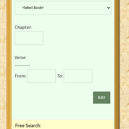
Danish Bible
Dutch Staten Vertaling Bible
Eng. KJV&Book of Mormon
Chapter:
English YLT 1898 Bible
Estonian Genesis New Testament
Finnish 1776 Bible
Finnish 1938 Bible
Verse:
French Darby Bible
---------
French Louis Segond Bible
From:
To:
Gaelic (Manx) Selections
Gaelic (Scottish) Mark
Georgian Gospels Acts James
German Luther 1912 Bible
Gothic NT AmbrosianusA Partial
Greek Modern Bible
Greek NT Byzantine Majority
Free Search:
Greek NT Textus Receptus