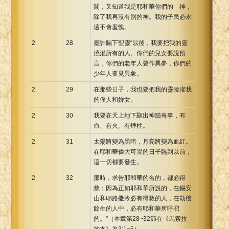
間，又知道我是耶和華你們的 神，
除了我再沒有別的神。我的子民必永
遠不會羞愧。
2
28
應許賜下聖靈“以後，我要把我的靈
澆灌所有的人。你們的兒女要說預
言，你們的老年人要作異夢，你們的
少年人要見異象。
2
29
在那些日子，我也要把我的靈澆灌我
的僕人和婢女。
2
30
我要在天上地下顯出神蹟奇事，有
血、有火、有煙柱。
2
31
太陽將變為黑暗，月亮將變為血紅。
在耶和華偉大可畏的日子臨到以前，
這一切都要發生。
2
32
那時，求告耶和華的名的，都必得
救；因為正如耶和華所說的，在錫安
山和耶路撒冷必有得救的人，在劫後
餘生的人中，必有耶和華所呼召
的。”（本章第28~32節在《馬索拉
抄本》為3:1~5）