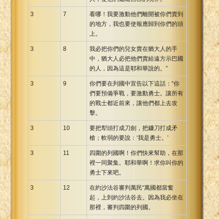
3
7
看哪！我要激動他們離開被你們賣到
的地方，我也要使報應歸到你們的頭
上。
3
8
我必把你們的兒女賣在猶大人的手
中，猶大人必把他們賣給遠方示巴國
的人，因為這是耶和華說的。”
3
9
你們要在列國中宣告以下這話：“你
們要預備爭戰，要激動勇士。讓所有
的戰士都近前來，讓他們都上去攻
擊。
3
10
要把犁頭打成刀劍，把鐮刀打成矛
槍；軟弱的要說：‘我是勇士。’
3
11
四圍的列國啊！你們快來幫助，在那
裡一同聚集。耶和華啊！求你叫你的
勇士下來吧。
3
12
在約沙法谷審判萬民“萬國都當奮
起，上到約沙法谷去。因為我必坐在
那裡，審判四圍的列國。