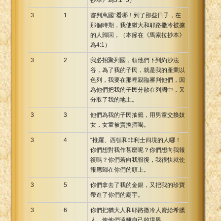
3
1
審判萬國“看哪！到了那些日子，在
那個時期，我使猶大和耶路撒冷被擄
的人歸回，（本節在《馬索拉抄本》
為4:1）
3
2
我必招聚列國，領他們下到約沙法
谷，為了我的子民，就是我的產業以
色列，我要在那裡親臨審判他們，因
為他們把我的子民分散在列國中，又
分取了我的地土。
3
3
他們為我的子民抽籤，用男童交換妓
女，女童被賣換酒喝。
3
4
“推羅、西頓和非利士四境的人哪！
你們想對我作甚麼呢？你們想向我報
復嗎？你們若向我報復，我很快就使
報應歸在你們的頭上。
3
5
你們拿去了我的金銀，又把我的珍寶
帶進了你們的廟宇。
3
6
你們把猶大人和耶路撒冷人賣給希臘
人，使他們遠離自己的境界。