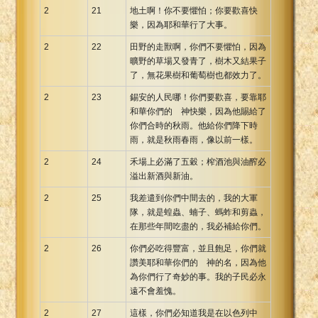
2
21
地土啊！你不要懼怕；你要歡喜快
樂，因為耶和華行了大事。
2
22
田野的走獸啊，你們不要懼怕，因為
曠野的草場又發青了，樹木又結果子
了，無花果樹和葡萄樹也都效力了。
2
23
錫安的人民哪！你們要歡喜，要靠耶
和華你們的 神快樂，因為他賜給了
你們合時的秋雨。他給你們降下時
雨，就是秋雨春雨，像以前一樣。
2
24
禾場上必滿了五穀；榨酒池與油醡必
溢出新酒與新油。
2
25
我差遣到你們中間去的，我的大軍
隊，就是蝗蟲、蝻子、螞蚱和剪蟲，
在那些年間吃盡的，我必補給你們。
2
26
你們必吃得豐富，並且飽足，你們就
讚美耶和華你們的 神的名，因為他
為你們行了奇妙的事。我的子民必永
遠不會羞愧。
2
27
這樣，你們必知道我是在以色列中