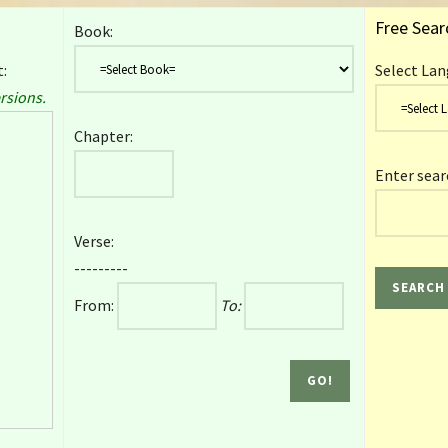
Free Sear
Book:
:
Select Lan
rsions.
Chapter:
Enter sear
Verse:
---------
From:
To: