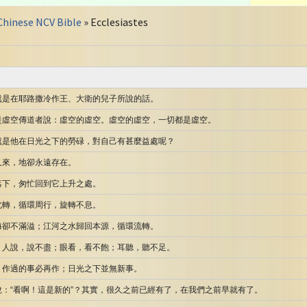
Chinese NCV Bible
» Ecclesiastes
就是在耶路撒冷作王、大衛的兒子所說的話。
是虛空傳道者說：虛空的虛空。虛空的虛空，一切都是虛空。
就是他在日光之下的勞碌，對自己有甚麼益處呢？
又來，地卻永遠存在。
落下，匆忙回到它上升之處。
北轉，循環周行，旋轉不息。
海卻不滿溢；江河之水歸回本源，循環流轉。
，人說，說不盡；眼看，看不飽；耳聽，聽不足。
，作過的事必再作；日光之下並無新事。
：“看啊！這是新的”？其實，很久之前已經有了，在我們之前早就有了。