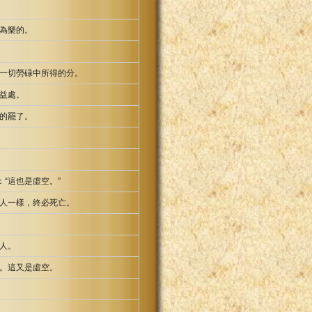
為樂的。
一切勞碌中所得的分。
益處。
的罷了。
“這也是虛空。”
人一樣，終必死亡。
人。
。這又是虛空。
。