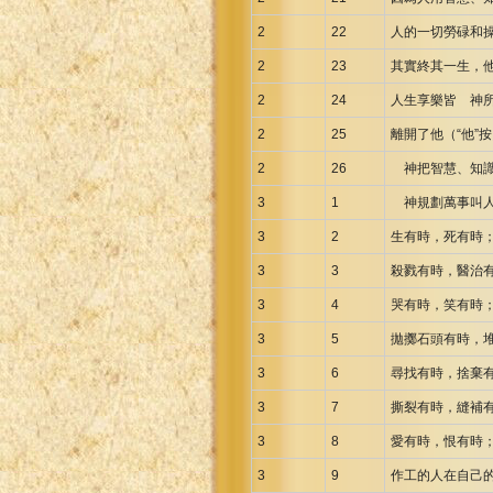
Uma New Testament
2
22
人的一切勞碌和
Vietnamese 1934 Bible
2
23
其實終其一生，
Xhosa Bible
2
24
人生享樂皆 神
2
25
離開了他（“他”
2
26
神把智慧、知識
3
1
神規劃萬事叫人
3
2
生有時，死有時
3
3
殺戮有時，醫治
3
4
哭有時，笑有時
3
5
拋擲石頭有時，
3
6
尋找有時，捨棄
3
7
撕裂有時，縫補
3
8
愛有時，恨有時
3
9
作工的人在自己