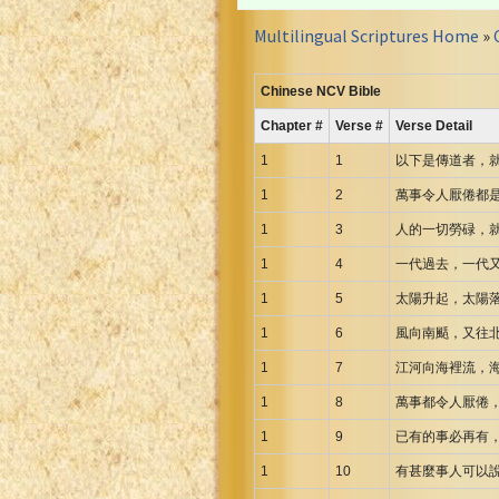
Croatian Bible
Multilingual Scriptures Home
»
Czech Kralicka Bible
Danish Bible
Chinese NCV Bible
Dutch Staten Vertaling Bible
Chapter #
Verse #
Verse Detail
Eng. KJV&Book of Mormon
English YLT 1898 Bible
1
1
以下是傳道者，
Estonian Genesis New Testament
1
2
萬事令人厭倦都
Finnish 1776 Bible
1
3
人的一切勞碌，
Finnish 1938 Bible
1
4
一代過去，一代
French Darby Bible
1
5
太陽升起，太陽
French Louis Segond Bible
1
6
風向南颳，又往
Gaelic (Manx) Selections
1
7
江河向海裡流，
Gaelic (Scottish) Mark
Georgian Gospels Acts James
1
8
萬事都令人厭倦
German Luther 1912 Bible
1
9
已有的事必再有
Gothic NT AmbrosianusA Partial
1
10
有甚麼事人可以說
Greek Modern Bible