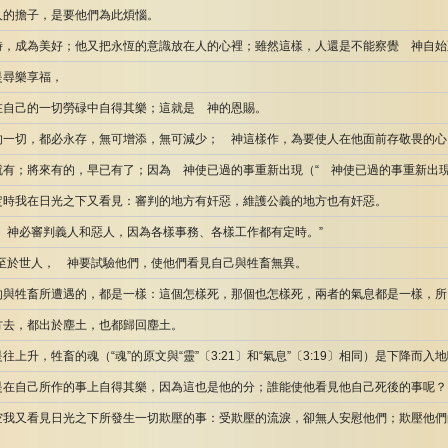
人的擔子，是要他們為此煩惱。
時，成為美好；他又把永恆的意識放在人的心裡；雖然這樣，人還是不能察覺 神自始
是尋樂享福，
在自己的一切勞碌中自得其樂；這就是 神的恩賜。
的一切，都必永存，無可增添，無可減少； 神這樣作，為要使人在他面前存敬畏的心
有；將來有的，早已有了；因為 神使已過的事重新出現（“ 神使已過的事重新出現”
時我在日光之下又看見：審判的地方有奸惡，維護公義的地方也有奸惡。
 神必審判義人和惡人，因為各樣事務、各樣工作都有定時。”
“至於世人， 神要試驗他們，使他們看見自己與牲畜無異。
的與牲畜所遭遇的，都是一樣：這個怎樣死，那個也怎樣死，兩者的氣息都是一樣，所
方去，都出於塵土，也都歸回塵土。
上升，牲畜的魂（“魂”的原文與“靈”〔3:21〕和“氣息”〔3:19〕相同）是下降而入地
是在自己所作的事上自得其樂，因為這也是他的分；誰能使他看見他自己死後的事呢？
空我又看見日光之下所發生一切欺壓的事：受欺壓的流淚，卻無人安慰他們；欺壓他們