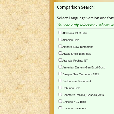
Comparison Search:
Select Language version and font
You can only select max. of two ve
Afrikaans 1953 Bible
Albanian Bible
Amharic New Testament
Arabic Smith 1865 Bible
Aramaic Peshitta NT
Armenian Eastern Gen Exod Gosp
Basque New Testament 1571
Breton New Testament
Cebuano Bible
Chamorro Psalms, Gospels, Acts
Chinese NCV Bible
Chinese Union Bible