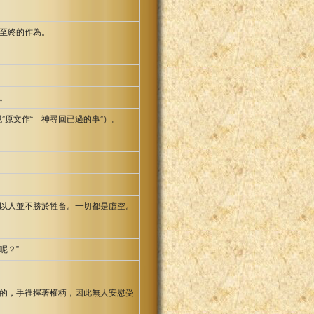
至終的作為。
。
原文作“ 神尋回已過的事”）。
以人並不勝於牲畜。一切都是虛空。
呢？”
的，手裡握著權柄，因此無人安慰受