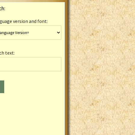
ch:
guage version and font:
ch text: