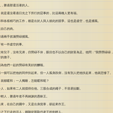
人，勝過那還活著的人。
，就是還沒看過日光之下所行的惡事的，比這兩種人更有福。
碌和各樣精巧的工作，都是出於人與人彼此的競爭。這也是虛空，也是捕風。
吃自己的肉。
勝過兩手抓滿勞碌捕風。
下有一件虛空的事。
沒有兒子，沒有兄弟，仍勞碌不休，眼目也不以自己的財富為足。他問：“我勞勞碌碌，
苦的擔子。
因為他們一起的勞碌有美好的酬報。
另一個可以把他的同伴扶起來。但一人孤身跌倒，沒有別人把他扶起來，他就悲慘了。
，就都暖和；一人獨睡，怎能暖和呢？
一人，如果有二人就擋得住他。三股合成的繩子，不容易扯斷。
年輕人，勝過年老不再納諫的愚昧王。
出來，在自己的國中，又是出身貧寒，卻起來作王。
光之下行走的活人，都隨從那取代老王的年輕人。