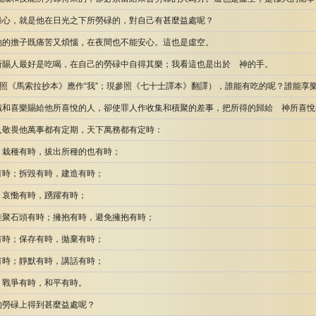
操心，就是他在日光之下所勞碌的，對自己有甚麼益處呢？
他的擔子既痛苦又煩惱，在夜間也不能安心。這也是虛空。
所賜人最好是吃喝，在自己的勞碌中自得其樂；我看這也是出於 神的手。
按照《馬索拉抄本》應作“我”；現參照《七十士譯本》翻譯），誰能有吃的呢？誰能享
和喜樂賜給他所喜悅的人，卻使罪人作收集和積聚的差事，把所得的歸給 神所喜悅
敬畏他萬事都有定期，天下萬務都有定時：
；栽種有時，拔出所種的也有時；
有時；拆毀有時，建造有時；
；哀慟有時，踴躍有時；
堆聚石頭有時；擁抱有時，避免擁抱有時；
有時；保存有時，拋棄有時；
有時；靜默有時，講話有時；
；戰爭有時，和平有時。
的勞碌上得到甚麼益處呢？