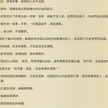
記念；將來的事，後來的人也不追憶。
空那時，我傳道者在耶路撒冷作以色列的王。
尋求查究天下所發生的一切事；原來 神給予世人的，是勞苦的擔子，叫他們為此煩惱
所發生的一切事，不料，一切都是虛空，都是捕風。
直；缺少的，不能數算。
“我得了極大的智慧，勝過所有在我以前統治耶路撒冷的人；我見識了許多智慧與知識。
慧和知識，狂妄和愚昧，才知道這也是捕風。
就多有煩惱；加增知識，就加增痛苦。
空我自己心裡說：“來吧，我用享樂試試你，讓你看看有甚麼好處。”想不到，這也是虛
那是狂妄”；對享樂，我說：“這有甚麼作用呢？”
樣用酒使我的身體暢快，又保持愚昧，但我的內心仍由智慧引導；直到我看明世人，在
甚麼。
自己建造房屋，栽種葡萄園，
中栽種各類果樹，
澆灌培植樹木的林園。