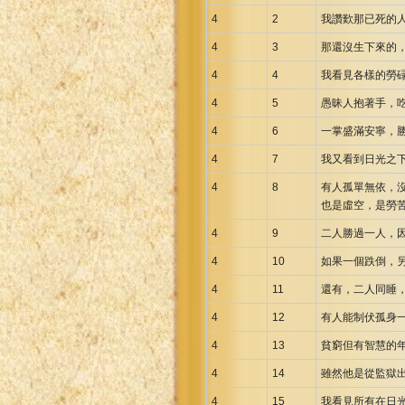
4
2
我讚歎那已死的
4
3
那還沒生下來的
4
4
我看見各樣的勞
4
5
愚昧人抱著手，
4
6
一掌盛滿安寧，
4
7
我又看到日光之
4
8
有人孤單無依，
也是虛空，是勞
4
9
二人勝過一人，
4
10
如果一個跌倒，
4
11
還有，二人同睡
4
12
有人能制伏孤身
4
13
貧窮但有智慧的
4
14
雖然他是從監獄
4
15
我看見所有在日