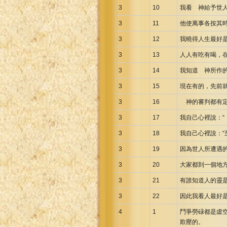
3
10
我看 神給予世
3
11
他使萬事各按其
3
12
我曉得人生最好
3
13
人人有吃有喝，
3
14
我知道 神所作
3
15
現在有的，先前就
3
16
神的審判都有定
3
17
我自己心裡說：“
3
18
我自己心裡說：
3
19
因為世人所遭遇
3
20
大家都到一個地
3
21
有誰知道人的靈是往
3
22
因此我看人最好
4
1
鬥爭勞碌都是虛
欺壓的。