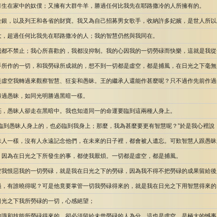
有生在家中的奴僕；又擁有大群牛羊，勝過任何比我先在耶路撒冷的人所擁有的。
金銀，以及列王和各省的財寶。我又為自己招募男女歌手，收納許多妃嬪，是世人所以
大，超過任何比我先在耶路撒冷的人；我的智慧仍然與我同在。
我都不禁止；我心所喜歡的，我都沒抑制。我的心因我的一切勞碌而快樂，這就是我從
手所作的一切，和我勞碌所成就的，想不到一切都是虛空，都是捕風，在日光之下毫無
是虛空我轉過來觀察智慧、狂妄和愚昧。王的繼承人還能作甚麼呢？只不過作先前作過
勝過愚昧，如同光明勝過黑暗一樣。
亮，愚昧人卻走在黑暗中。我也知道同一的命運要臨到這兩種人身上。
臨到愚昧人身上的，也必臨到我身上；那麼，我為甚麼要更有智慧呢？”於是我心裡說：
昧人一樣，沒有人永遠記念他們，在未來的日子裡，都會被人遺忘。可歎智慧人跟愚昧
，因為在日光之下所發生的事，都使我厭煩。一切都是虛空，都是捕風。
空我恨惡我的一切勞碌，就是我在日光之下的勞碌，因為我不得不把勞碌的成果留給後
愚，有誰曉得呢？可是他竟要掌管一切我勞碌得來的，就是我在日光之下用智慧得來的
日光之下我所勞碌的一切，心感絕望；
知識和技能所勞碌得來的，卻必須留給未曾勞碌的人為分。這也是虛空，是極大的憾事