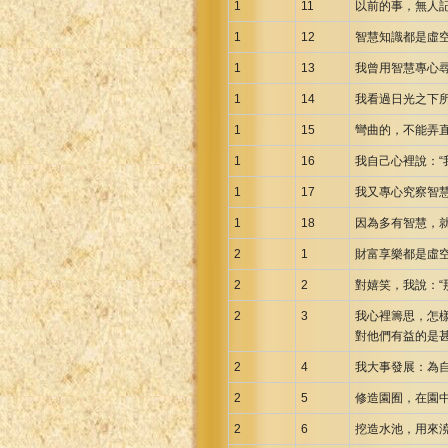
1
11
以前的事，無人
Greek NT Byzantine Majority
1
12
智慧知識都是虛
Greek NT Textus Receptus
1
13
我曾用智慧專心
Greek NT Wescott-Hort
1
Greek Septuagint Old Testament
14
我看過日光之下
Hebrew Modern Bible
1
15
彎曲的，不能弄
Hebrew OT WM Leningrad Codex
1
16
我自己心裡說：
Hungarian Karoli Bible
1
17
我又專心究察智
Icelandic Bible
1
18
因為多有智慧，
Indonesian Bahasa Bible
2
1
財富享樂都是虛
Indonesian Baru Bible
2
2
對嬉笑，我說：“
Indonesian Lama Bible
Italian Bible
2
3
我心裡籌思，怎
對他們有益的是
Italian Riveduta 1927 Bible
2
4
我大事發展：為
Korean Bible
Latin Vulgate NT
2
5
修造園囿，在園
Latvian NT
2
6
挖造水池，用來