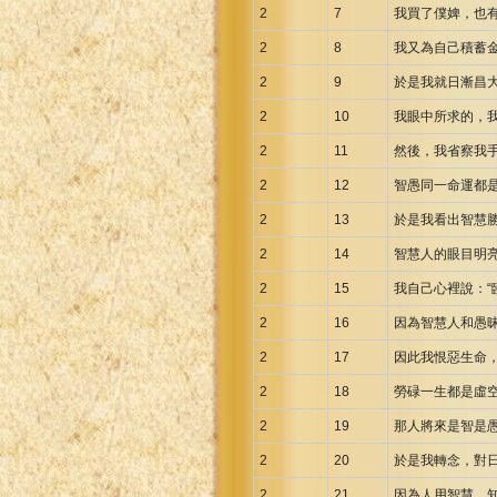
Maori Genesis Exodus Leviticus
2
7
我買了僕婢，也
Norwegian Bible
2
8
我又為自己積蓄
Portuguese Bible
2
9
於是我就日漸昌
Romanian Cornilescu Bible
2
10
我眼中所求的，
Russian Synodal 1876 Bible
2
11
然後，我省察我
Russian Synodal Bible KOI8
Russian Synodal Bible Win-1251
2
12
智愚同一命運都
Shuar New Testament
2
13
於是我看出智慧
Spanish RV 1909 Bible
2
14
智慧人的眼目明
Spanish Sag. Escrituras 1569
2
15
我自己心裡說：“
Swahili New Testament
2
16
因為智慧人和愚
Swedish 1917 Bible
2
17
因此我恨惡生命
Tagalog 1905
2
Tagalog John and James
18
勞碌一生都是虛
Turkish Bible
2
19
那人將來是智是
Ukrainian 1871 NT
2
20
於是我轉念，對
Ukrainian Bible
2
21
因為人用智慧、