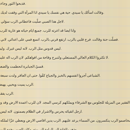
فذبحوا الثور وجاءوا بالصبي الى عالي.
وقالت اسألك يا سيدي. حية هي نفسك يا سيدي انا المرأة التي وقفت لديك هنا تصلّي الى الرب.
لاجل هذا الصبي صلّيت فاعطاني الرب سؤلي الذي سألته من لدنه.
وانا ايضا قد اعرته للرب. جميع ايام حياته هو عارية لل
فصلّت حنة وقالت. فرح قلبي بالرب. ارتفع قرني بالرب. اتسع فمي على اعدائي. لاني قد ابتهجت بخلاصك.
ليس قدوس مثل الرب. لانه ليس غيرك. وليس صخرة مثل الهنا.
لا تكثروا الكلام العالي المستعلي ولتبرح وقاحة من افواهكم. لان الرب اله عليم. وبه توزن الاعمال.
قسيّ الجبابرة انحطمت والضعفاء تمنطقوا بالبأس.
الشباعى آجروا انفسهم بالخبز والجياع كفّوا. حتى ان العاقر ولدت سبعة وكثيرة البنين ذبلت.
الرب يميت ويحيي. يهبط الى الهاوية ويصعد.
الرب يفقر ويغني. يضع ويرفع.
ارجل اتقيائه يحرس والاشرار في الظلام يصمتون. لانه ليس بالقوة يغلب انسان.
خاصمو الرب ينكسرون. من السماء يرعد عليهم. الرب يدين اقاصي الارض ويعطي عزّا لملكه
وذهب القانة الى الرامة الى بيته. وكان الصبي يخدم الرب امام عالي الكاهن.