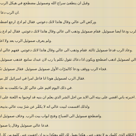
وقبل ان ينطفئ سراج الله وصموئيل مضطجع في هيكل الرب الذ
ان الرب دعا صموئيل فقال هانذا.
وركض الى عالي وقال هانذا لانك دعوتني. فقال لم ادع. ارجع اضطجع. فذهب واضطجع.
ولم يعرف صموئيل الرب بعد ولا اعلن له كلام الرب بعد.
وعاد الرب فدعا صموئيل ثالثة. فقام وذهب الى عالي وقال هانذا لانك دعوتني. ففهم عالي ان الرب يدعو الصبي.
فجاء الرب ووقف ودعا كالمرّات الأول صموئيل صموئيل. فقال صموئيل تكلم لان عبدك سامع.
فقال الرب لصموئيل هوذا انا فاعل امرا في اسرائيل كل من سمع به تطنّ اذناه.
في ذلك اليوم اقيم على عالي كل ما تكلمت به على بيته. ابتدئ واكمّل.
ولذلك اقسمت لبيت عالي انه لا يكفّر عن شرّ بيت عالي بذبيحة ا
واضطجع صموئيل الى الصباح وفتح ابواب بيت الرب. وخاف صموئيل ان يخبر عالي بالرؤيا.
فدعا عالي صموئيل وقال يا صموئيل ابني. فقال هانذا.