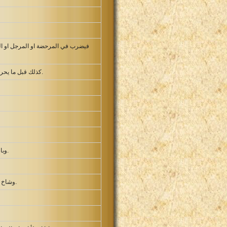
فيضرب في المرحضة او المرجل او المق
كذلك قبل ما يحرقون الشحم ياتي غلام الكاهن ويقول للرجل الذابح اعط لحما ليشوى للكاهن. فانه لا ياخذ منك لحما مطبوخا بل نيئا.
وبارك عالي القانة وامرأته وقال يجعل لك الرب نسلا من هذه المرأة بدل العارية التي اعارت للرب. وذهبا الى مكانهما.
وشاخ عالي جدا وسمع بكل ما عمله بنوه بجميع اسرائيل وبانهم كانوا يضاجعون النساء المجتمعات في باب خيمة الاجتماع.