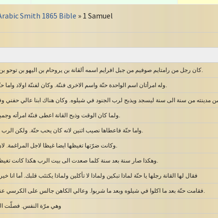
Arabic Smith 1865 Bible
» 1 Samuel
كان رجل من رامتايم صوفيم من جبل افرايم اسمه ألقانة بن يروحام بن اليهو بن توحو بن صوف. هو افرايمي.
وله امرأتان اسم الواحدة حنّة واسم الاخرى فننّة. وكان لفننّة اولاد واما حنّة فلم يكن لها اولاد.
ولما كان الوقت وذبح القانة اعطى فننّة امرأته وجميع بنيها وبناتها انصبة.
واما حنّة فاعطاها نصيب اثنين لانه كان يحب حنّة. ولكن الرب كان قد اغلق رحمها.
وكانت ضرّتها تغيظها ايضا غيظا لاجل المراغمة. لان الرب اغلق رحمها.
وهكذا صار سنة بعد سنة كلما صعدت الى بيت الرب هكذا كانت تغيظها. فبكت ولم تأكل.
فقال لها القانة رجلها يا حنّة لماذا تبكين ولماذا لا تأكلين ولماذا يكتئب قلبك. أما انا 
فقامت حنّة بعد ما اكلوا في شيلوه وبعد ما شربوا. وعالي الكاهن جالس على الكرسي عند قائمة هيكل الرب.
وهي مرّة النفس. فصلّت ال