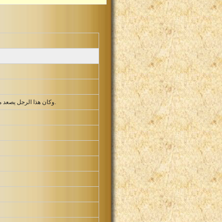
وكان هذا الرجل يصعد من مدينته من سنة الى سنة ليسجد ويذبح لرب الجنود في شيلوه. وكان هناك ابنا عالي حفني وفينحاس كاهنا الرب.