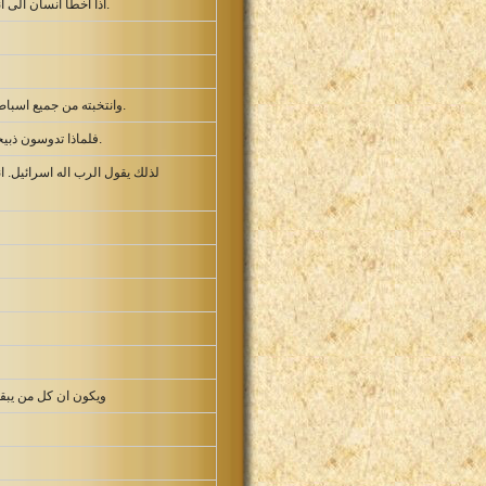
اذا اخطأ انسان الى انسان يدينه الله فان اخطأ انسان الى الرب فمن يصلي من اجله. ولم يسمعوا لصوت ابيهم لان الرب شاء ان يميتهم.
وانتخبته من جميع اسباط اسرائيل لي كاهنا ليصعد على مذبحي ويوقد بخورا ويلبس افودا امامي ودفعت لبيت ابيك جميع وقائد بني اسرائيل.
فلماذا تدوسون ذبيحتي وتقدمتي التي امرت بها في المسكن وتكرم بنيك عليّ لكي تسمنوا انفسكم باوائل كل تقدمات اسرائيل شعبي.
لذلك يقول الرب اله اسرائيل. ا
ويكون ان كل من يبق