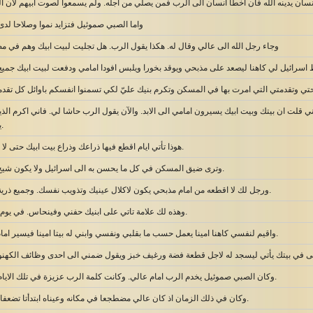
واما الصبي صموئيل فتزايد نموا وصلاحا لدى
وجاء رجل الله الى عالي وقال له. هكذا يقول الرب. هل تجليت لبيت ابيك وهم في
ني قلت ان بيتك وبيت ابيك يسيرون امامي الى الابد. والآن يقول الرب حاشا لي. فاني اكرم الذ
يحتقرونني يصغرون.
هوذا تأتي ايام اقطع فيها ذراعك وذراع بيت ابيك حتى لا يكون شيخ في بيتك.
وترى ضيق المسكن في كل ما يحسن به الى اسرائيل ولا يكون شيخ في بيتك كل الايام.
ورجل لك لا اقطعه من امام مذبحي يكون لاكلال عينيك وتذويب نفسك. وجميع ذرية بيتك يموتون شبانا.
وهذه لك علامة تاتي على ابنيك حفني وفينحاس. في يوم واحد يموتان كلاهما.
واقيم لنفسي كاهنا امينا يعمل حسب ما بقلبي ونفسي وابني له بيتا امينا فيسير امام مسيحي كل الايام.
ى في بيتك يأتي ليسجد له لاجل قطعة فضة ورغيف خبز ويقول ضمني الى احدى وظائف الكهن
وكان الصبي صموئيل يخدم الرب امام عالي. وكانت كلمة الرب عزيزة في تلك الايام. لم تكن رؤيا كثيرا.
وكان في ذلك الزمان اذ كان عالي مضطجعا في مكانه وعيناه ابتدأتا تضعفان. لم يقدر ان يبصر.