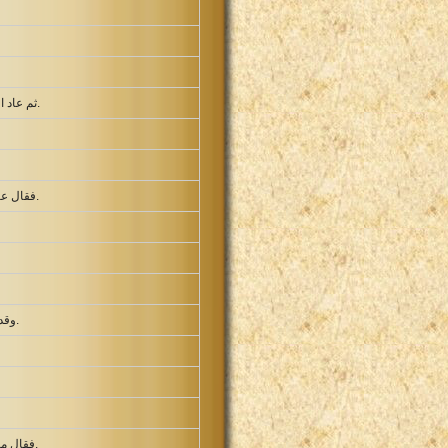
ثم عاد الرب ودعا ايضا صموئيل. فقام صموئيل وذهب الى عالي وقال هانذا لانك دعوتني. فقال لم ادع يا ابني. ارجع اضطجع.
فقال عالي لصموئيل اذهب اضطجع ويكون اذا دعاك تقول تكلم يا رب لان عبدك سامع. فذهب صموئيل واضطجع في مكانه.
وقد اخبرته باني اقضي على بيته الى الابد من اجل الشر الذي يعلم ان بنيه قد اوجبوا به اللعنة على انفسهم ولم يردعهم.
فقال ما الكلام الذي كلمك به لا تخف عني. هكذا يعمل لك الله وهكذا يزيد ان اخفيت عني كلمة من كل الكلام الذي كلمك به.