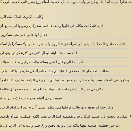
ت نظرا الى مذلة امتك وذكرتني ولم تنس امتك بل اعطيت امتك زرع بشر فاني اعطيه للرب كل اي
وكان اذ اكثرت الصلاة امام الرب وعالي يلاحظ فاها.
فان حنّة كانت تتكلم في قلبها وشفتاها فقط تتحركان وصوتها لم يسمع. ان عالي ظنّها سكرى.
فقال لها عالي حتى متى تسكرين. انزعي خمرك عنك.
فاجابت حنّة وقالت لا يا سيدي. اني امرأة حزينة الروح ولم اشرب خمرا ولا مسكرا بل اسكب نفسي امام الرب.
لا تحسب امتك ابنة بليعال. لاني من كثرة كربتي وغيظي قد تكلمت الى الآن.
فاجاب عالي وقال اذهبي بسلام واله اسرائيل يعطيك سؤلك الذي سألته من لدنه.
فقالت لتجد جاريتك نعمة في عينيك. ثم مضت المرأة في طريقها واكلت ولم يكن
وبكروا في الصباح وسجدوا امام الرب ورجعوا وجاءوا الى بيتهم في الرامة. وعرف ألقانة امرأته حنّة والرب ذكرها.
وكان في مدار السنة ان حنّة حبلت وولدت ابنا ودعت اسمه صموئيل قائلة لاني من الرب سألته.
وصعد الرجل ألقانة وجميع بيته ليذبح للرب الذبيحة السنوية ونذره.
ولكن حنّة لم تصعد لانها قالت لرجلها متى فطم الصبي آتي به ليتراءى امام الرب ويقيم هناك الى الابد.
ها اعملي ما يحسن في عينيك. امكثي حتى تفطميه. انما الرب يقيم كلامه. فمكثت المرأة وارضع
ثم حين فطمته اصعدته معها بثلاثة ثيران وايفة دقيق وزق خمر وأتت به الى الرب في شيلوه والصبي صغير.