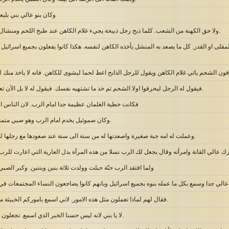
وكان بنو عالي بني بليع
ولا حق الكهنة من الشعب. كلما ذبح رجل ذبيحة يجيء غلام الكاهن عند طبخ اللحم ومنشال ذو ثلاثة اسنان بيده.
لى او القدر. كل ما يصعد به المنشل يأخذه الكاهن لنفسه. هكذا كانوا يفعلون بجميع اسرائيل ا
فيقول له الرجل ليحرقوا اولا الشحم ثم خذ ما تشتهيه نفسك. فيقول له لا بل الآن تعطي والا فآخذ غصبا.
فكانت خطية الغلمان عظيمة جدا امام الرب. لان الناس اس
وكان صموئيل يخدم امام الرب وهو صبي متمنطق بافود من كتان.
وعملت له امه جبة صغيرة واصعدتها له من سنة الى سنة عند صعودها مع رجلها لذبح الذبيحة السنوية.
ولما افتقد الرب حنّة حبلت وولدت ثلاثة بنين وبنتين. وكبر الص
فقال لهم لماذا تعملون مثل هذه الامور. لاني اسمع باموركم الخبيثة من جميع هذا الشعب.
لا يا بني لانه ليس حسنا الخبر الذي اسمع. تجعلون شعب الرب يتعدون.