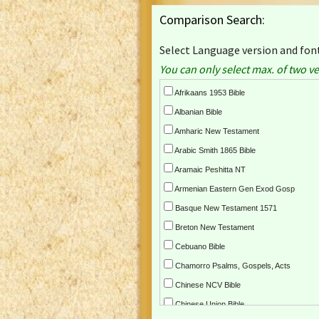
Comparison Search:
Select Language version and font
You can only select max. of two ve
Afrikaans 1953 Bible
Albanian Bible
Amharic New Testament
Arabic Smith 1865 Bible
Aramaic Peshitta NT
Armenian Eastern Gen Exod Gosp
Basque New Testament 1571
Breton New Testament
Cebuano Bible
Chamorro Psalms, Gospels, Acts
Chinese NCV Bible
Chinese Union Bible