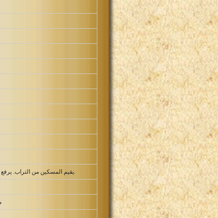
يقيم المسكين من التراب. يرفع الفقير من المزبلة للجلوس مع الشرفاء ويملكهم كرسي المجد. لان للرب اعمدة الارض وقد وضع عليها المسكونة.
م