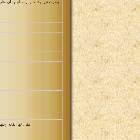
ونذرت نذرا وقالت يا رب الجنود ان نظر
فقال لها القانة رجل