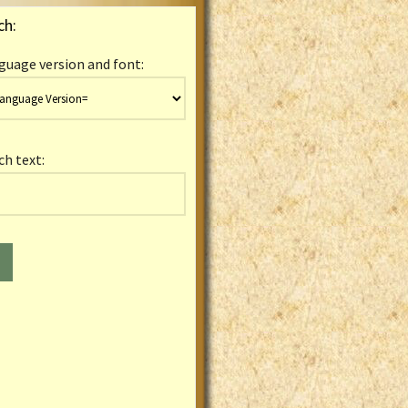
ch:
guage version and font:
ch text: