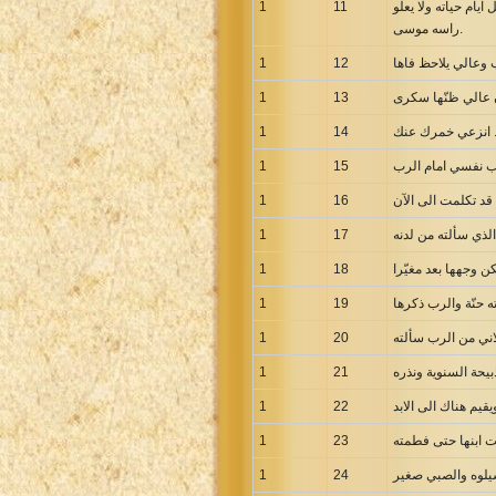
ام حياته ولا يعلو
11
1
Greek NT Byzantine Majority
راسه موسى.
Greek NT Textus Receptus
1
12
Greek NT Wescott-Hort
1
13
Greek Septuagint Old Testament
1
14
Hebrew Modern Bible
1
15
Hebrew OT WM Leningrad Codex
Hungarian Karoli Bible
1
16
Icelandic Bible
1
17
Indonesian Bahasa Bible
 وجهها بعد مغيّرا
18
1
Indonesian Baru Bible
1
19
Indonesian Lama Bible
1
20
Italian Bible
1
21
Italian Riveduta 1927 Bible
1
22
Korean Bible
Latin Vulgate NT
ت ابنها حتى فطمته
23
1
Latvian NT
1
24