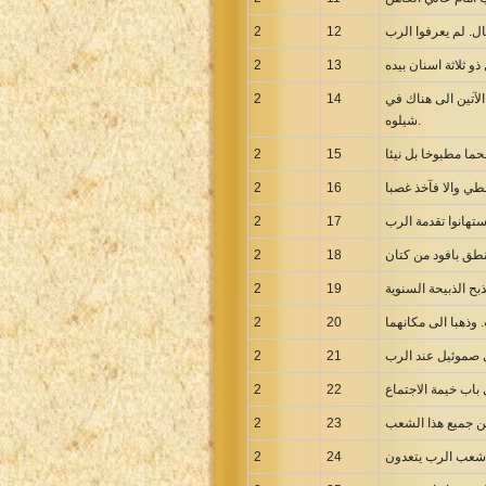
Uma New Testament
ال. لم يعرفوا الرب
12
2
Vietnamese 1934 Bible
2
13
Xhosa Bible
لآتين الى هناك في
14
2
شيلوه.
2
15
2
16
تهانوا تقدمة الرب
17
2
2
18
2
19
2
20
بي صموئيل عند الرب
21
2
2
22
2
23
2
24