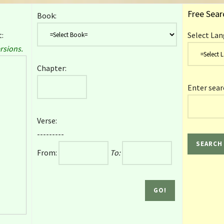
Free Sear
Book:
:
Select Lan
rsions.
Chapter:
Enter sear
Verse:
---------
From:
To: