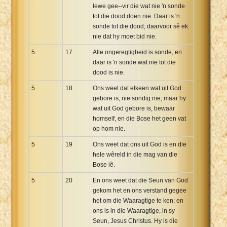
lewe gee--vir die wat nie 'n sonde
tot die dood doen nie. Daar is 'n
sonde tot die dood; daarvoor sê ek
nie dat hy moet bid nie.
5
17
Alle ongeregtigheid is sonde, en
daar is 'n sonde wat nie tot die
dood is nie.
5
18
Ons weet dat elkeen wat uit God
gebore is, nie sondig nie; maar hy
wat uit God gebore is, bewaar
homself, en die Bose het geen vat
op hom nie.
5
19
Ons weet dat ons uit God is en die
hele wêreld in die mag van die
Bose lê.
5
20
En ons weet dat die Seun van God
gekom het en ons verstand gegee
het om die Waaragtige te ken; en
ons is in die Waaragtige, in sy
Seun, Jesus Christus. Hy is die