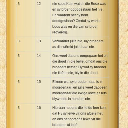
3
12
nie soos Kain wat uit die Bose was
en sy broer doodgeslaan het nie.
En waarom het hy hom
doodgeslaan? Omdat sy werke
boos was en dié van sy broer
regverdig.
3
13
Verwonder julle nie, my broeders,
as die wêreld julle haat nie.
3
14
Ons weet dat ons oorgegaan het uit
die dood in die lewe, omdat ons die
broeders liefhet. Hy wat sy broeder
nie liefhet nie, bly in die dood.
3
15
Elkeen wat sy broeder haat, is 'n
moordenaar; en julle weet dat geen
moordenaar die ewige lewe as iets
blywends in hom het nie.
3
16
Hieraan het ons die liefde leer ken,
dat Hy sy lewe vir ons afgelê het;
en ons behoort ons lewe vir die
broeders af te lê.