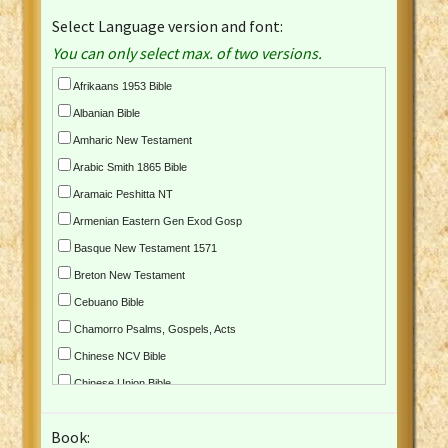
Select Language version and font:
You can only select max. of two versions.
Afrikaans 1953 Bible
Albanian Bible
Amharic New Testament
Arabic Smith 1865 Bible
Aramaic Peshitta NT
Armenian Eastern Gen Exod Gosp
Basque New Testament 1571
Breton New Testament
Cebuano Bible
Chamorro Psalms, Gospels, Acts
Chinese NCV Bible
Chinese Union Bible
Croatian Bible
Book:
Czech Kralicka Bible