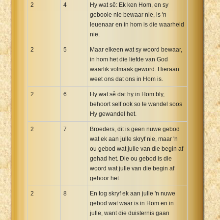
2
4
Hy wat sê: Ek ken Hom, en sy
gebooie nie bewaar nie, is 'n
leuenaar en in hom is die waarheid
nie.
2
5
Maar elkeen wat sy woord bewaar,
in hom het die liefde van God
waarlik volmaak geword. Hieraan
weet ons dat ons in Hom is.
2
6
Hy wat sê dat hy in Hom bly,
behoort self ook so te wandel soos
Hy gewandel het.
2
7
Broeders, dit is geen nuwe gebod
wat ek aan julle skryf nie, maar 'n
ou gebod wat julle van die begin af
gehad het. Die ou gebod is die
woord wat julle van die begin af
gehoor het.
2
8
En tog skryf ek aan julle 'n nuwe
gebod wat waar is in Hom en in
julle, want die duisternis gaan