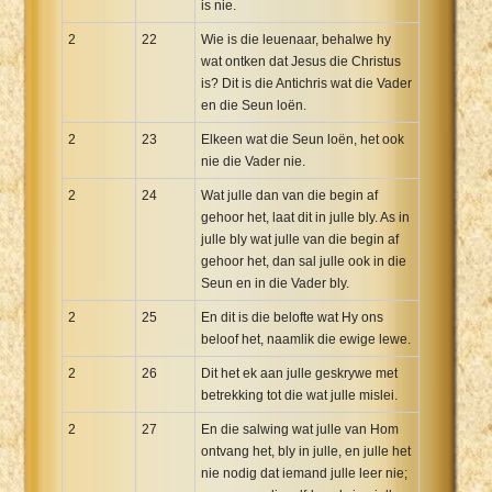
is nie.
2
22
Wie is die leuenaar, behalwe hy
wat ontken dat Jesus die Christus
is? Dit is die Antichris wat die Vader
en die Seun loën.
2
23
Elkeen wat die Seun loën, het ook
nie die Vader nie.
2
24
Wat julle dan van die begin af
gehoor het, laat dit in julle bly. As in
julle bly wat julle van die begin af
gehoor het, dan sal julle ook in die
Seun en in die Vader bly.
2
25
En dit is die belofte wat Hy ons
beloof het, naamlik die ewige lewe.
2
26
Dit het ek aan julle geskrywe met
betrekking tot die wat julle mislei.
2
27
En die salwing wat julle van Hom
ontvang het, bly in julle, en julle het
nie nodig dat iemand julle leer nie;