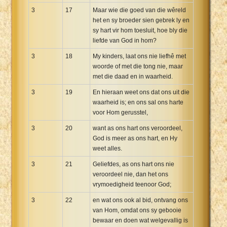
3
17
Maar wie die goed van die wêreld
het en sy broeder sien gebrek ly en
sy hart vir hom toesluit, hoe bly die
liefde van God in hom?
3
18
My kinders, laat ons nie liefhê met
woorde of met die tong nie, maar
met die daad en in waarheid.
3
19
En hieraan weet ons dat ons uit die
waarheid is; en ons sal ons harte
voor Hom gerusstel,
3
20
want as ons hart ons veroordeel,
God is meer as ons hart, en Hy
weet alles.
3
21
Geliefdes, as ons hart ons nie
veroordeel nie, dan het ons
vrymoedigheid teenoor God;
3
22
en wat ons ook al bid, ontvang ons
van Hom, omdat ons sy gebooie
bewaar en doen wat welgevallig is