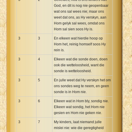
God, en dit is nog nie geopenbaar
wat ons sal wees nie; maar ons
weet dat ons, as Hy verskyn, aan
Hom gelyk sal wees, omdat ons
Hom sal sien soos Hy is.
3
3
En elkeen wat hierdie hoop op
Hom het, reinig homself soos Hy
rein is.
3
4
Elkeen wat die sonde doen, doen
ook die wetteloosheid, want die
sonde is wetteloosheid.
3
5
En julle weet dat Hy verskyn het om
ons sondes weg te neem, en geen
sonde is in Hom nie.
3
6
Elkeen wat in Hom bly, sondig nie.
Elkeen wat sondig, het Hom nie
gesien en Hom nie geken nie.
3
7
My kinders, laat niemand julle
mislei nie: wie die geregtigheid