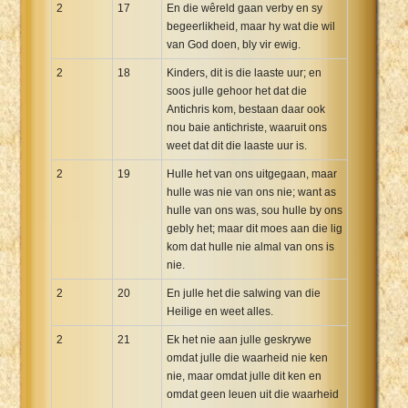
2
17
En die wêreld gaan verby en sy
begeerlikheid, maar hy wat die wil
van God doen, bly vir ewig.
2
18
Kinders, dit is die laaste uur; en
soos julle gehoor het dat die
Antichris kom, bestaan daar ook
nou baie antichriste, waaruit ons
weet dat dit die laaste uur is.
2
19
Hulle het van ons uitgegaan, maar
hulle was nie van ons nie; want as
hulle van ons was, sou hulle by ons
gebly het; maar dit moes aan die lig
kom dat hulle nie almal van ons is
nie.
2
20
En julle het die salwing van die
Heilige en weet alles.
2
21
Ek het nie aan julle geskrywe
omdat julle die waarheid nie ken
nie, maar omdat julle dit ken en
omdat geen leuen uit die waarheid