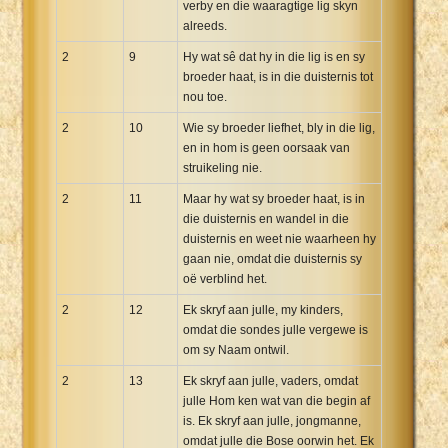
verby en die waaragtige lig skyn
alreeds.
2
9
Hy wat sê dat hy in die lig is en sy
broeder haat, is in die duisternis tot
nou toe.
2
10
Wie sy broeder liefhet, bly in die lig,
en in hom is geen oorsaak van
struikeling nie.
2
11
Maar hy wat sy broeder haat, is in
die duisternis en wandel in die
duisternis en weet nie waarheen hy
gaan nie, omdat die duisternis sy
oë verblind het.
2
12
Ek skryf aan julle, my kinders,
omdat die sondes julle vergewe is
om sy Naam ontwil.
2
13
Ek skryf aan julle, vaders, omdat
julle Hom ken wat van die begin af
is. Ek skryf aan julle, jongmanne,
omdat julle die Bose oorwin het. Ek