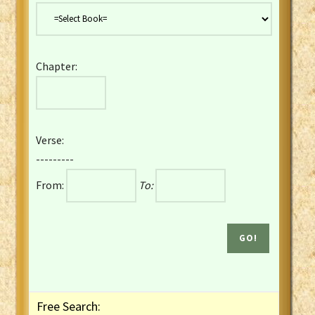
Danish Bible
Dutch Staten Vertaling Bible
Eng. KJV&Book of Mormon
Chapter:
English YLT 1898 Bible
Estonian Genesis New Testament
Finnish 1776 Bible
Finnish 1938 Bible
Verse:
French Darby Bible
---------
French Louis Segond Bible
From:
To:
Gaelic (Manx) Selections
Gaelic (Scottish) Mark
Georgian Gospels Acts James
German Luther 1912 Bible
Gothic NT AmbrosianusA Partial
Greek Modern Bible
Greek NT Byzantine Majority
Free Search:
Greek NT Textus Receptus