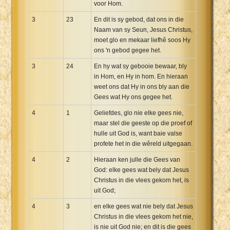
voor Hom.
3
23
En dit is sy gebod, dat ons in die
Naam van sy Seun, Jesus Christus,
moet glo en mekaar liefhê soos Hy
ons 'n gebod gegee het.
3
24
En hy wat sy gebooie bewaar, bly
in Hom, en Hy in hom. En hieraan
weet ons dat Hy in ons bly aan die
Gees wat Hy ons gegee het.
4
1
Geliefdes, glo nie elke gees nie,
maar stel die geeste op die proef of
hulle uit God is, want baie valse
profete het in die wêreld uitgegaan.
4
2
Hieraan ken julle die Gees van
God: elke gees wat bely dat Jesus
Christus in die vlees gekom het, is
uit God;
4
3
en elke gees wat nie bely dat Jesus
Christus in die vlees gekom het nie,
is nie uit God nie; en dit is die gees