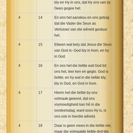
bly en Hy in ons, dat Hy ons van sy
Gees gegee het.
4
14
En ons het aanskou en ons getuig
dat die Vader die Seun as
Verlosser van die wêreld gestuur
het.
4
15
Elkeen wat bely dat Jesus die Seun
van God is--God bly in hom, en hy
in God.
4
16
En ons het die liefde wat God tot
ons het, leer ken en geglo. God is
liefde; en hy wat in die liefde bly,
bly in God, en God in hom.
4
17
Hierin het die liefde by ons
volmaak geword, dat ons
vrymoedigheid kan hê in die
oordeelsdag; want soos Hy is, is
ons ook in hierdie wêreld.
4
18
Daar is geen vrees in die liefde nie;
maar die volmaakte liefde dryf die