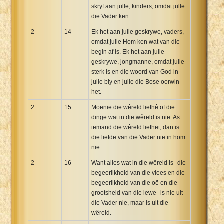
skryf aan julle, kinders, omdat julle
die Vader ken.
2
14
Ek het aan julle geskrywe, vaders,
omdat julle Hom ken wat van die
begin af is. Ek het aan julle
geskrywe, jongmanne, omdat julle
sterk is en die woord van God in
julle bly en julle die Bose oorwin
het.
2
15
Moenie die wêreld liefhê of die
dinge wat in die wêreld is nie. As
iemand die wêreld liefhet, dan is
die liefde van die Vader nie in hom
nie.
2
16
Want alles wat in die wêreld is--die
begeerlikheid van die vlees en die
begeerlikheid van die oë en die
grootsheid van die lewe--is nie uit
die Vader nie, maar is uit die
wêreld.