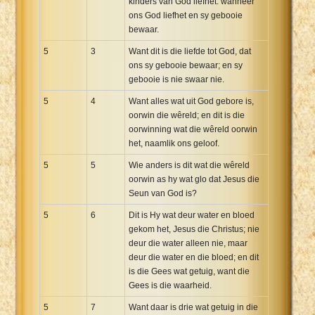
kinders van God liefhet: wanneer
ons God liefhet en sy gebooie
bewaar.
5
3
Want dit is die liefde tot God, dat
ons sy gebooie bewaar; en sy
gebooie is nie swaar nie.
5
4
Want alles wat uit God gebore is,
oorwin die wêreld; en dit is die
oorwinning wat die wêreld oorwin
het, naamlik ons geloof.
5
5
Wie anders is dit wat die wêreld
oorwin as hy wat glo dat Jesus die
Seun van God is?
5
6
Dit is Hy wat deur water en bloed
gekom het, Jesus die Christus; nie
deur die water alleen nie, maar
deur die water en die bloed; en dit
is die Gees wat getuig, want die
Gees is die waarheid.
5
7
Want daar is drie wat getuig in die