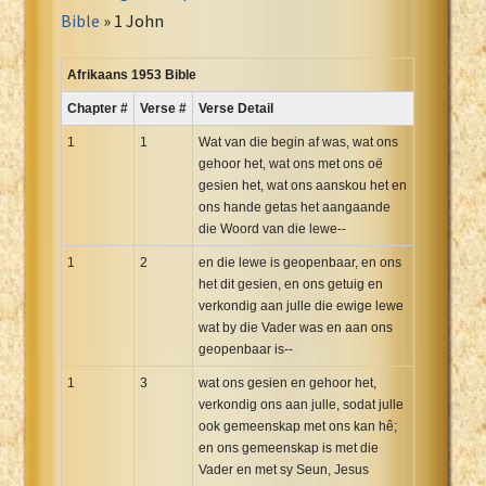
Portuguese Bible
Bible
» 1 John
Romanian Cornilescu Bible
Russian Synodal 1876 Bible
Afrikaans 1953 Bible
Russian Synodal Bible KOI8
Chapter #
Verse #
Verse Detail
Russian Synodal Bible Win-1251
1
1
Wat van die begin af was, wat ons
Shuar New Testament
gehoor het, wat ons met ons oë
gesien het, wat ons aanskou het en
Spanish RV 1909 Bible
ons hande getas het aangaande
Spanish Sag. Escrituras 1569
die Woord van die lewe--
Swahili New Testament
1
2
en die lewe is geopenbaar, en ons
Swedish 1917 Bible
het dit gesien, en ons getuig en
Tagalog 1905
verkondig aan julle die ewige lewe
wat by die Vader was en aan ons
Tagalog John and James
geopenbaar is--
Turkish Bible
1
3
wat ons gesien en gehoor het,
Ukrainian 1871 NT
verkondig ons aan julle, sodat julle
Ukrainian Bible
ook gemeenskap met ons kan hê;
en ons gemeenskap is met die
Uma New Testament
Vader en met sy Seun, Jesus
Vietnamese 1934 Bible