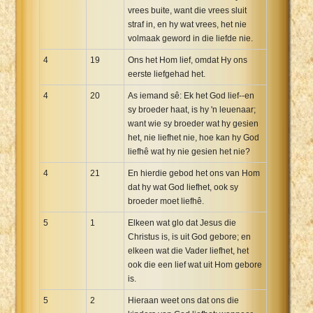
vrees buite, want die vrees sluit
straf in, en hy wat vrees, het nie
volmaak geword in die liefde nie.
4
19
Ons het Hom lief, omdat Hy ons
eerste liefgehad het.
4
20
As iemand sê: Ek het God lief--en
sy broeder haat, is hy 'n leuenaar;
want wie sy broeder wat hy gesien
het, nie liefhet nie, hoe kan hy God
liefhê wat hy nie gesien het nie?
4
21
En hierdie gebod het ons van Hom
dat hy wat God liefhet, ook sy
broeder moet liefhê.
5
1
Elkeen wat glo dat Jesus die
Christus is, is uit God gebore; en
elkeen wat die Vader liefhet, het
ook die een lief wat uit Hom gebore
is.
5
2
Hieraan weet ons dat ons die