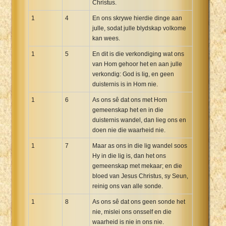
Christus.
Xhosa Bible
1
4
En ons skrywe hierdie dinge aan
julle, sodat julle blydskap volkome
kan wees.
1
5
En dit is die verkondiging wat ons
van Hom gehoor het en aan julle
verkondig: God is lig, en geen
duisternis is in Hom nie.
1
6
As ons sê dat ons met Hom
gemeenskap het en in die
duisternis wandel, dan lieg ons en
doen nie die waarheid nie.
1
7
Maar as ons in die lig wandel soos
Hy in die lig is, dan het ons
gemeenskap met mekaar; en die
bloed van Jesus Christus, sy Seun,
reinig ons van alle sonde.
1
8
As ons sê dat ons geen sonde het
nie, mislei ons onsself en die
waarheid is nie in ons nie.