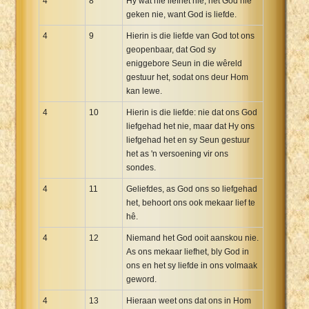
4
8
Hy wat nie liefhet nie, het God nie
geken nie, want God is liefde.
4
9
Hierin is die liefde van God tot ons
geopenbaar, dat God sy
eniggebore Seun in die wêreld
gestuur het, sodat ons deur Hom
kan lewe.
4
10
Hierin is die liefde: nie dat ons God
liefgehad het nie, maar dat Hy ons
liefgehad het en sy Seun gestuur
het as 'n versoening vir ons
sondes.
4
11
Geliefdes, as God ons so liefgehad
het, behoort ons ook mekaar lief te
hê.
4
12
Niemand het God ooit aanskou nie.
As ons mekaar liefhet, bly God in
ons en het sy liefde in ons volmaak
geword.
4
13
Hieraan weet ons dat ons in Hom