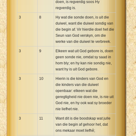
doen, is regverdig soos Hy
regverdig is.
3
8
Hy wat die sonde doen, is uit die
duiwel, want die duiwel sondig van
die begin af. Vir hierdie doel het die
Seun van God verskyn, om die
werke van die duiwel te verbreek.
3
9
Elkeen wat uit God gebore is, doen
geen sonde nie, omdat sy saad in
hom bly; en hy kan nie sondig nie,
want hy is uit God gebore.
3
10
Hierin is die kinders van God en
die kinders van die duiwel
openbaar: elkeen wat die
geregtigheid nie doen nie, is nie uit
God nie, en hy ook wat sy broeder
nie liefhet nie.
3
11
Want dit is die boodskap wat julle
van die begin af gehoor het, dat
ons mekaar moet liefhê;