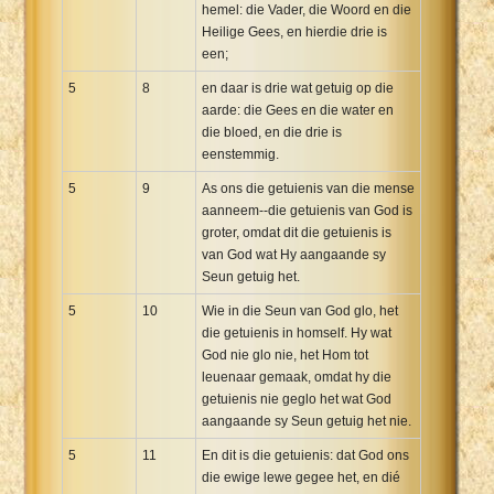
hemel: die Vader, die Woord en die
Heilige Gees, en hierdie drie is
een;
5
8
en daar is drie wat getuig op die
aarde: die Gees en die water en
die bloed, en die drie is
eenstemmig.
5
9
As ons die getuienis van die mense
aanneem--die getuienis van God is
groter, omdat dit die getuienis is
van God wat Hy aangaande sy
Seun getuig het.
5
10
Wie in die Seun van God glo, het
die getuienis in homself. Hy wat
God nie glo nie, het Hom tot
leuenaar gemaak, omdat hy die
getuienis nie geglo het wat God
aangaande sy Seun getuig het nie.
5
11
En dit is die getuienis: dat God ons
die ewige lewe gegee het, en dié