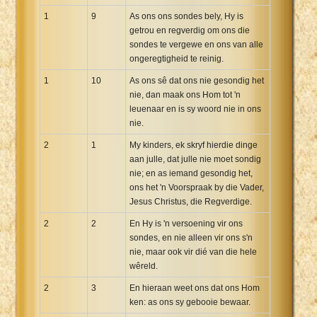
1
9
As ons ons sondes bely, Hy is
getrou en regverdig om ons die
sondes te vergewe en ons van alle
ongeregtigheid te reinig.
1
10
As ons sê dat ons nie gesondig het
nie, dan maak ons Hom tot 'n
leuenaar en is sy woord nie in ons
nie.
2
1
My kinders, ek skryf hierdie dinge
aan julle, dat julle nie moet sondig
nie; en as iemand gesondig het,
ons het 'n Voorspraak by die Vader,
Jesus Christus, die Regverdige.
2
2
En Hy is 'n versoening vir ons
sondes, en nie alleen vir ons s'n
nie, maar ook vir dié van die hele
wêreld.
2
3
En hieraan weet ons dat ons Hom
ken: as ons sy gebooie bewaar.