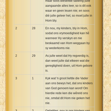
maar soos dieselfde salwing julle
aangaande alles leer, so is dit ook
waar en geen leuen nie; en soos
dié julle geleer het, so moet julle in
Hom bly.
2
28
En nou, my kinders, bly in Hom,
sodat ons vrymoedigheid kan hê
wanneer Hy verskyn en nie
beskaamd van Hom weggaan by
sy wederkoms nie.
2
29
As julle weet dat Hy regverdig is,
dan weet julle dat elkeen wat die
geregtigheid doen, uit Hom gebore
is.
3
1
Kyk wat 'n groot liefde die Vader
aan ons bewys het, dat ons kinders
van God genoem kan word! Om
hierdie rede ken die wêreld ons
nie, omdat dit Hom nie geken het
nie.
3
2
Geliefdes, nou is ons kinders van