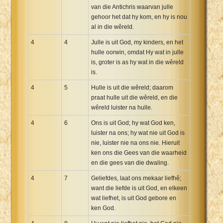
van die Antichris waarvan julle
gehoor het dat hy kom, en hy is nou
al in die wêreld.
4
4
Julle is uit God, my kinders, en het
hulle oorwin, omdat Hy wat in julle
is, groter is as hy wat in die wêreld
is.
4
5
Hulle is uit die wêreld; daarom
praat hulle uit die wêreld, en die
wêreld luister na hulle.
4
6
Ons is uit God; hy wat God ken,
luister na ons; hy wat nie uit God is
nie, luister nie na ons nie. Hieruit
ken ons die Gees van die waarheid
en die gees van die dwaling.
4
7
Geliefdes, laat ons mekaar liefhê;
want die liefde is uit God, en elkeen
wat liefhet, is uit God gebore en
ken God.