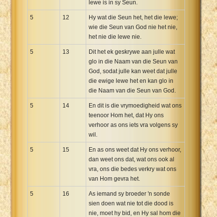
lewe is in sy Seun.
5
12
Hy wat die Seun het, het die lewe;
wie die Seun van God nie het nie,
het nie die lewe nie.
5
13
Dit het ek geskrywe aan julle wat
glo in die Naam van die Seun van
God, sodat julle kan weet dat julle
die ewige lewe het en kan glo in
die Naam van die Seun van God.
5
14
En dit is die vrymoedigheid wat ons
teenoor Hom het, dat Hy ons
verhoor as ons iets vra volgens sy
wil.
5
15
En as ons weet dat Hy ons verhoor,
dan weet ons dat, wat ons ook al
vra, ons die bedes verkry wat ons
van Hom gevra het.
5
16
As iemand sy broeder 'n sonde
sien doen wat nie tot die dood is
nie, moet hy bid, en Hy sal hom die