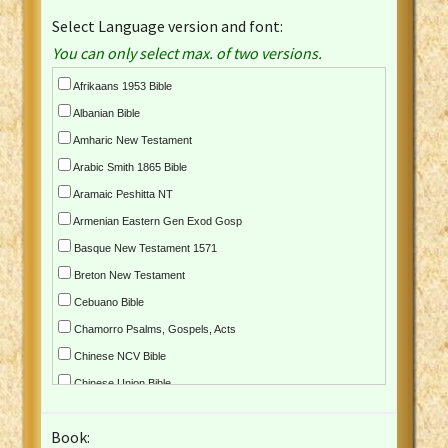
Select Language version and font:
You can only select max. of two versions.
Afrikaans 1953 Bible
Albanian Bible
Amharic New Testament
Arabic Smith 1865 Bible
Aramaic Peshitta NT
Armenian Eastern Gen Exod Gosp
Basque New Testament 1571
Breton New Testament
Cebuano Bible
Chamorro Psalms, Gospels, Acts
Chinese NCV Bible
Chinese Union Bible
Croatian Bible
Book:
Czech Kralicka Bible