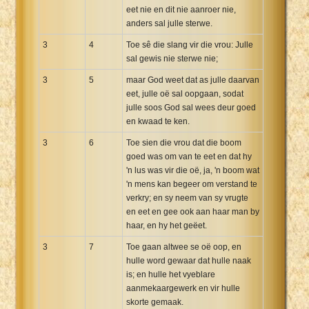
eet nie en dit nie aanroer nie,
anders sal julle sterwe.
3
4
Toe sê die slang vir die vrou: Julle
sal gewis nie sterwe nie;
3
5
maar God weet dat as julle daarvan
eet, julle oë sal oopgaan, sodat
julle soos God sal wees deur goed
en kwaad te ken.
3
6
Toe sien die vrou dat die boom
goed was om van te eet en dat hy
'n lus was vir die oë, ja, 'n boom wat
'n mens kan begeer om verstand te
verkry; en sy neem van sy vrugte
en eet en gee ook aan haar man by
haar, en hy het geëet.
3
7
Toe gaan altwee se oë oop, en
hulle word gewaar dat hulle naak
is; en hulle het vyeblare
aanmekaargewerk en vir hulle
skorte gemaak.