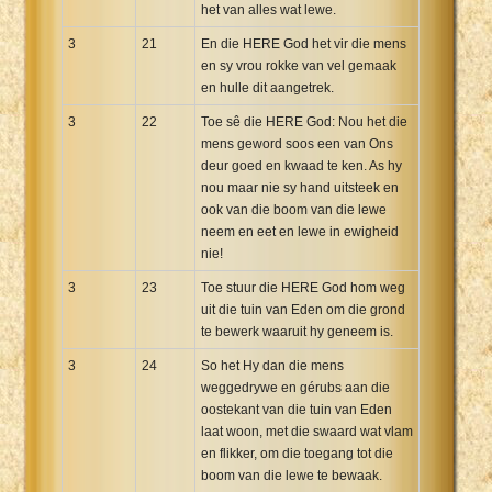
het van alles wat lewe.
3
21
En die HERE God het vir die mens
en sy vrou rokke van vel gemaak
en hulle dit aangetrek.
3
22
Toe sê die HERE God: Nou het die
mens geword soos een van Ons
deur goed en kwaad te ken. As hy
nou maar nie sy hand uitsteek en
ook van die boom van die lewe
neem en eet en lewe in ewigheid
nie!
3
23
Toe stuur die HERE God hom weg
uit die tuin van Eden om die grond
te bewerk waaruit hy geneem is.
3
24
So het Hy dan die mens
weggedrywe en gérubs aan die
oostekant van die tuin van Eden
laat woon, met die swaard wat vlam
en flikker, om die toegang tot die
boom van die lewe te bewaak.