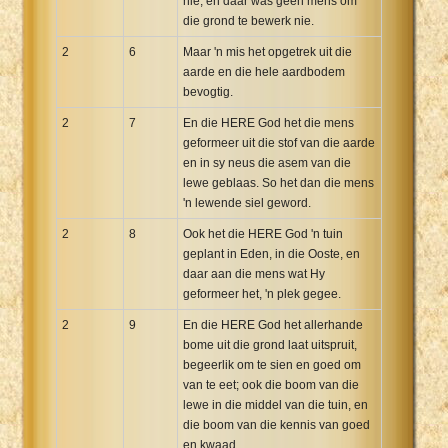
nie, en daar was geen mens om
die grond te bewerk nie.
2
6
Maar 'n mis het opgetrek uit die
aarde en die hele aardbodem
bevogtig.
2
7
En die HERE God het die mens
geformeer uit die stof van die aarde
en in sy neus die asem van die
lewe geblaas. So het dan die mens
'n lewende siel geword.
2
8
Ook het die HERE God 'n tuin
geplant in Eden, in die Ooste, en
daar aan die mens wat Hy
geformeer het, 'n plek gegee.
2
9
En die HERE God het allerhande
bome uit die grond laat uitspruit,
begeerlik om te sien en goed om
van te eet; ook die boom van die
lewe in die middel van die tuin, en
die boom van die kennis van goed
en kwaad.