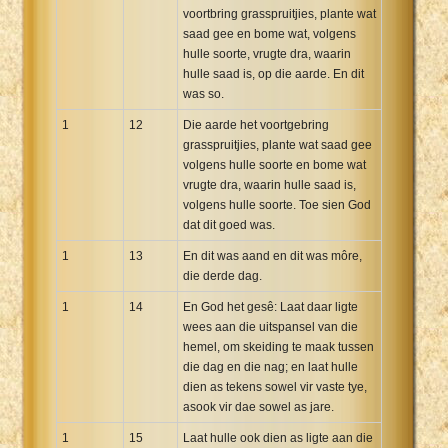
voortbring grasspruitjies, plante wat
saad gee en bome wat, volgens
hulle soorte, vrugte dra, waarin
hulle saad is, op die aarde. En dit
was so.
1
12
Die aarde het voortgebring
grasspruitjies, plante wat saad gee
volgens hulle soorte en bome wat
vrugte dra, waarin hulle saad is,
volgens hulle soorte. Toe sien God
dat dit goed was.
1
13
En dit was aand en dit was môre,
die derde dag.
1
14
En God het gesê: Laat daar ligte
wees aan die uitspansel van die
hemel, om skeiding te maak tussen
die dag en die nag; en laat hulle
dien as tekens sowel vir vaste tye,
asook vir dae sowel as jare.
1
15
Laat hulle ook dien as ligte aan die