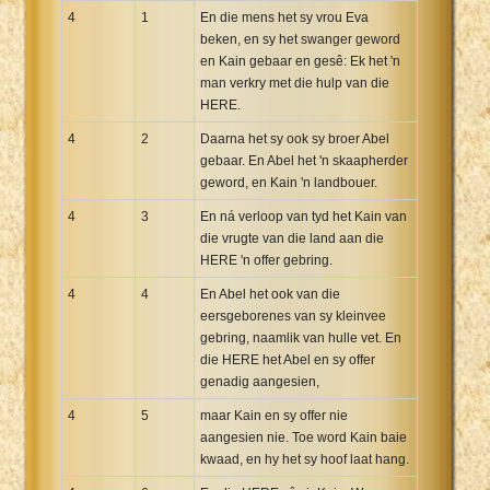
4
1
En die mens het sy vrou Eva
beken, en sy het swanger geword
en Kain gebaar en gesê: Ek het 'n
man verkry met die hulp van die
HERE.
4
2
Daarna het sy ook sy broer Abel
gebaar. En Abel het 'n skaapherder
geword, en Kain 'n landbouer.
4
3
En ná verloop van tyd het Kain van
die vrugte van die land aan die
HERE 'n offer gebring.
4
4
En Abel het ook van die
eersgeborenes van sy kleinvee
gebring, naamlik van hulle vet. En
die HERE het Abel en sy offer
genadig aangesien,
4
5
maar Kain en sy offer nie
aangesien nie. Toe word Kain baie
kwaad, en hy het sy hoof laat hang.