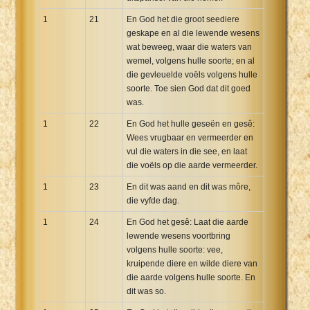
1
21
En God het die groot seediere
geskape en al die lewende wesens
wat beweeg, waar die waters van
wemel, volgens hulle soorte; en al
die gevleuelde voëls volgens hulle
soorte. Toe sien God dat dit goed
was.
1
22
En God het hulle geseën en gesê:
Wees vrugbaar en vermeerder en
vul die waters in die see, en laat
die voëls op die aarde vermeerder.
1
23
En dit was aand en dit was môre,
die vyfde dag.
1
24
En God het gesê: Laat die aarde
lewende wesens voortbring
volgens hulle soorte: vee,
kruipende diere en wilde diere van
die aarde volgens hulle soorte. En
dit was so.