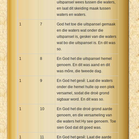
uitspansel wees tussen die waters,
Xhosa Bible
en laat dit skeiding maak tussen
waters en waters.
1
7
God het toe die uitspansel gemaak
en die waters wat onder die
uitspansel is, geskei van die waters
wat bo die uitspansel is. En dit was
so.
1
8
En God het die uitspansel hemel
genoem. En dit was aand en dit
was môre, die tweede dag.
1
9
En God het gesê: Laat die waters
onder die hemel hulle op een plek
versamel, sodat die droë grond
sigbaar word. En dit was so.
1
10
En God het die droë grond aarde
genoem, en die versameling van
die waters het Hy see genoem. Toe
sien God dat dit goed was.
1
11
En God het gesê: Laat die aarde