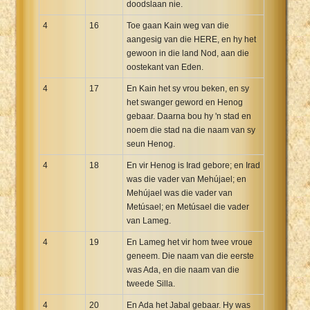
doodslaan nie.
4
16
Toe gaan Kain weg van die
aangesig van die HERE, en hy het
gewoon in die land Nod, aan die
oostekant van Eden.
4
17
En Kain het sy vrou beken, en sy
het swanger geword en Henog
gebaar. Daarna bou hy 'n stad en
noem die stad na die naam van sy
seun Henog.
4
18
En vir Henog is Irad gebore; en Irad
was die vader van Mehújael; en
Mehújael was die vader van
Metúsael; en Metúsael die vader
van Lameg.
4
19
En Lameg het vir hom twee vroue
geneem. Die naam van die eerste
was Ada, en die naam van die
tweede Silla.
4
20
En Ada het Jabal gebaar. Hy was