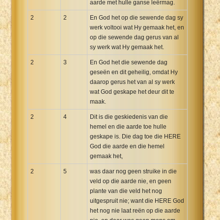
aarde met hulle ganse leërmag.
2
2
En God het op die sewende dag sy
werk voltooi wat Hy gemaak het, en
op die sewende dag gerus van al
sy werk wat Hy gemaak het.
2
3
En God het die sewende dag
geseën en dit geheilig, omdat Hy
daarop gerus het van al sy werk
wat God geskape het deur dit te
maak.
2
4
Dit is die geskiedenis van die
hemel en die aarde toe hulle
geskape is. Die dag toe die HERE
God die aarde en die hemel
gemaak het,
2
5
was daar nog geen struike in die
veld op die aarde nie, en geen
plante van die veld het nog
uitgespruit nie; want die HERE God
het nog nie laat reën op die aarde