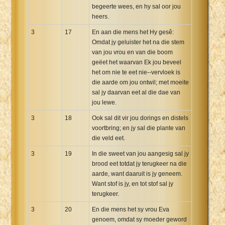
begeerte wees, en hy sal oor jou
heers.
3
17
En aan die mens het Hy gesê:
Omdat jy geluister het na die stem
van jou vrou en van die boom
geëet het waarvan Ek jou beveel
het om nie te eet nie--vervloek is
die aarde om jou ontwil; met moeite
sal jy daarvan eet al die dae van
jou lewe.
3
18
Ook sal dit vir jou dorings en distels
voortbring; en jy sal die plante van
die veld eet.
3
19
In die sweet van jou aangesig sal jy
brood eet totdat jy terugkeer na die
aarde, want daaruit is jy geneem.
Want stof is jy, en tot stof sal jy
terugkeer.
3
20
En die mens het sy vrou Eva
genoem, omdat sy moeder geword