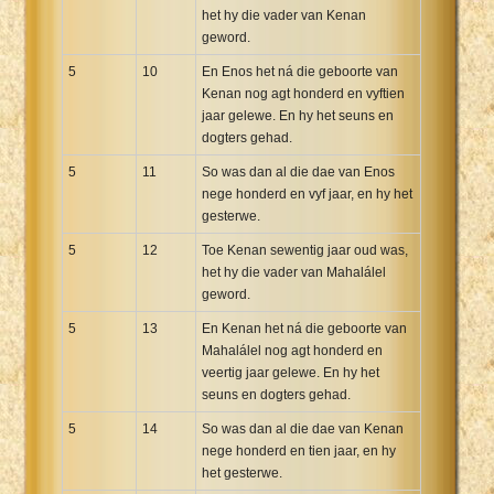
het hy die vader van Kenan
geword.
5
10
En Enos het ná die geboorte van
Kenan nog agt honderd en vyftien
jaar gelewe. En hy het seuns en
dogters gehad.
5
11
So was dan al die dae van Enos
nege honderd en vyf jaar, en hy het
gesterwe.
5
12
Toe Kenan sewentig jaar oud was,
het hy die vader van Mahalálel
geword.
5
13
En Kenan het ná die geboorte van
Mahalálel nog agt honderd en
veertig jaar gelewe. En hy het
seuns en dogters gehad.
5
14
So was dan al die dae van Kenan
nege honderd en tien jaar, en hy
het gesterwe.