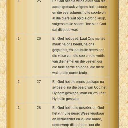
1
25
En God het die wilde diere van die
aarde gemaak volgens hulle soorte
en die vee volgens hulle soorte en
al die diere wat op die grond kruip,
volgens hulle soorte. Toe sien God
dat dit goed was.
1
26
En God het gesê: Laat Ons mense
maak na ons beeld, na ons
gelykenis, en laat hulle heers oor
die visse van die see en die voëls
van die hemel en die vee en oor
die hele aarde en oor al die diere
wat op die aarde kruip.
1
27
En God het die mens geskape na
sy beeld; na die beeld van God het
Hy hom geskape; man en vrou het
Hy hulle geskape.
1
28
En God het hulle geseën, en God
het vir hulle gesê: Wees vrugbaar
en vermeerder en vul die aarde,
onderwerp dit en heers oor die