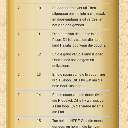
2
10
En daar het 'n rivier uit Eden
uitgegaan om die tuin nat te maak;
en daarvandaan is dit verdeel en
het vier lope geword.
2
11
Die naam van die eerste is die
Pison. Dit is hy wat om die hele
land Háwila loop waar die goud is.
2
12
En die goud van dié land is goed.
Daar is ook balsemgom en
onikssteen.
2
13
En die naam van die tweede rivier
is die Gihon. Dit is hy wat om die
hele land Kus loop.
2
14
En die naam van die derde rivier is
die Hiddékel. Dit is hy wat oos van
Assur loop. En die vierde rivier is
die Frat.
2
15
Toe het die HERE God die mens
geneem en hom in die tuin van