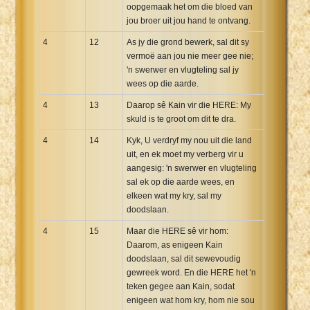
oopgemaak het om die bloed van
jou broer uit jou hand te ontvang.
4
12
As jy die grond bewerk, sal dit sy
vermoë aan jou nie meer gee nie;
'n swerwer en vlugteling sal jy
wees op die aarde.
4
13
Daarop sê Kain vir die HERE: My
skuld is te groot om dit te dra.
4
14
Kyk, U verdryf my nou uit die land
uit, en ek moet my verberg vir u
aangesig: 'n swerwer en vlugteling
sal ek op die aarde wees, en
elkeen wat my kry, sal my
doodslaan.
4
15
Maar die HERE sê vir hom:
Daarom, as enigeen Kain
doodslaan, sal dit sewevoudig
gewreek word. En die HERE het 'n
teken gegee aan Kain, sodat
enigeen wat hom kry, hom nie sou