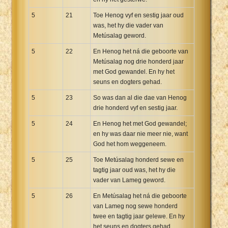
5
21
Toe Henog vyf en sestig jaar oud
was, het hy die vader van
Metúsalag geword.
5
22
En Henog het ná die geboorte van
Metúsalag nog drie honderd jaar
met God gewandel. En hy het
seuns en dogters gehad.
5
23
So was dan al die dae van Henog
drie honderd vyf en sestig jaar.
5
24
En Henog het met God gewandel;
en hy was daar nie meer nie, want
God het hom weggeneem.
5
25
Toe Metúsalag honderd sewe en
tagtig jaar oud was, het hy die
vader van Lameg geword.
5
26
En Metúsalag het ná die geboorte
van Lameg nog sewe honderd
twee en tagtig jaar gelewe. En hy
het seuns en dogters gehad.