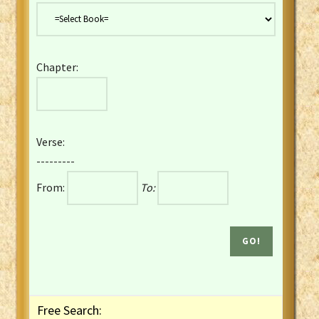
Danish Bible
Dutch Staten Vertaling Bible
Eng. KJV&Book of Mormon
Chapter:
English YLT 1898 Bible
Estonian Genesis New Testament
Finnish 1776 Bible
Finnish 1938 Bible
Verse:
French Darby Bible
---------
French Louis Segond Bible
From:
To:
Gaelic (Manx) Selections
Gaelic (Scottish) Mark
Georgian Gospels Acts James
German Luther 1912 Bible
Gothic NT AmbrosianusA Partial
Greek Modern Bible
Greek NT Byzantine Majority
Free Search:
Greek NT Textus Receptus