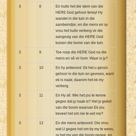
3
8
En hulle het die stem van die
HERE God gehoor terwyl Hy
wandel in die tuin in die
aandwindjie; en die mens en sy
vrou het hulle verberg vir die
aangesig van die HERE God
tussen die bome van die tuin.
3
9
Toe roep die HERE God na die
mens en sê vir hom: Waar is jy?
3
10
En hy antwoord: Ek het u geruis
gehoor in die tuin en gevrees, want
ek is naak; daarom het ek my
verberg.
3
11
En Hy sê: Wie het jou te kenne
gegee dat jy naak is? Het jy geëet
van die boom waarvan Ek jou
beveel het om nie te eet nie?
3
12
En die mens antwoord: Die vrou
wat U gegee het om by my te wees,
sy het my van die boom gegee, en