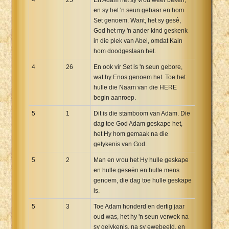
en sy het 'n seun gebaar en hom
Set genoem. Want, het sy gesê,
God het my 'n ander kind geskenk
in die plek van Abel, omdat Kain
hom doodgeslaan het.
4
26
En ook vir Set is 'n seun gebore,
wat hy Enos genoem het. Toe het
hulle die Naam van die HERE
begin aanroep.
5
1
Dit is die stamboom van Adam. Die
dag toe God Adam geskape het,
het Hy hom gemaak na die
gelykenis van God.
5
2
Man en vrou het Hy hulle geskape
en hulle geseën en hulle mens
genoem, die dag toe hulle geskape
is.
5
3
Toe Adam honderd en dertig jaar
oud was, het hy 'n seun verwek na
sy gelykenis, na sy ewebeeld, en