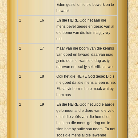
Eden gestel om dit te bewerk en te
bewaak.
2
16
En die HERE God het aan die
mens bevel gegee en gesê: Van al
die bome van die tuin mag jy vry
eet,
2
17
maar van die boom van die kennis
van goed en kwaad, daarvan mag
jy nie eet nie; want die dag as jy
daarvan eet, sal jy sekerlik sterwe.
2
18
Ook het die HERE God gesê: Dit is
nie goed dat die mens alleen is nie.
Ek sal vir hom 'n hulp maak wat by
hom pas.
2
19
En die HERE God het uit die aarde
geformeer al die diere van die veld
en al die voëls van die hemel en
hulle na die mens gebring om te
sien hoe hy hulle sou noem. En net
soos die mens al die lewende