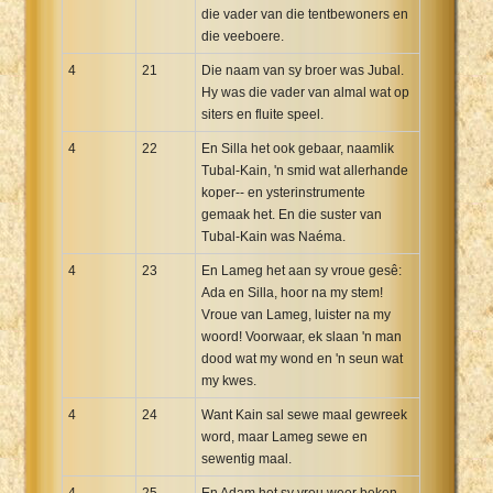
die vader van die tentbewoners en
die veeboere.
4
21
Die naam van sy broer was Jubal.
Hy was die vader van almal wat op
siters en fluite speel.
4
22
En Silla het ook gebaar, naamlik
Tubal-Kain, 'n smid wat allerhande
koper-- en ysterinstrumente
gemaak het. En die suster van
Tubal-Kain was Naéma.
4
23
En Lameg het aan sy vroue gesê:
Ada en Silla, hoor na my stem!
Vroue van Lameg, luister na my
woord! Voorwaar, ek slaan 'n man
dood wat my wond en 'n seun wat
my kwes.
4
24
Want Kain sal sewe maal gewreek
word, maar Lameg sewe en
sewentig maal.
4
25
En Adam het sy vrou weer beken,