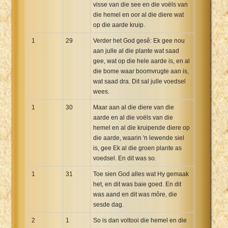
visse van die see en die voëls van
die hemel en oor al die diere wat
op die aarde kruip.
1
29
Verder het God gesê: Ek gee nou
aan julle al die plante wat saad
gee, wat op die hele aarde is, en al
die bome waar boomvrugte aan is,
wat saad dra. Dit sal julle voedsel
wees.
1
30
Maar aan al die diere van die
aarde en al die voëls van die
hemel en al die kruipende diere op
die aarde, waarin 'n lewende siel
is, gee Ek al die groen plante as
voedsel. En dit was so.
1
31
Toe sien God alles wat Hy gemaak
het, en dit was baie goed. En dit
was aand en dit was môre, die
sesde dag.
2
1
So is dan voltooi die hemel en die