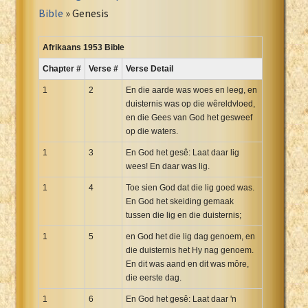
Portuguese Bible
Bible
» Genesis
Romanian Cornilescu Bible
Russian Synodal 1876 Bible
Afrikaans 1953 Bible
Russian Synodal Bible KOI8
Chapter #
Verse #
Verse Detail
Russian Synodal Bible Win-1251
1
2
En die aarde was woes en leeg, en
Shuar New Testament
duisternis was op die wêreldvloed,
en die Gees van God het gesweef
Spanish RV 1909 Bible
op die waters.
Spanish Sag. Escrituras 1569
1
3
En God het gesê: Laat daar lig
Swahili New Testament
wees! En daar was lig.
Swedish 1917 Bible
1
4
Toe sien God dat die lig goed was.
Tagalog 1905
En God het skeiding gemaak
Tagalog John and James
tussen die lig en die duisternis;
Turkish Bible
1
5
en God het die lig dag genoem, en
Ukrainian 1871 NT
die duisternis het Hy nag genoem.
En dit was aand en dit was môre,
Ukrainian Bible
die eerste dag.
Uma New Testament
1
6
En God het gesê: Laat daar 'n
Vietnamese 1934 Bible