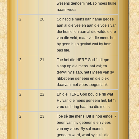
wesens genoem het, so moes hulle
naam wees.
2
20
So het die mens dan name gegee
aan al die vee en aan die voëls van
die hemel en aan al die wilde diere
van die veld, maar vir die mens het
hy geen hulp gevind wat by hom
pas nie.
2
21
Toe het die HERE God 'n diepe
slaap op die mens laat val; en
terwyl hy slaap, het Hy een van sy
ribbebene geneem en die plek
daarvan met vlees toegemaak.
2
22
En die HERE God bou die rib wat
Hy van die mens geneem het, tot 'n
vrou en bring haar na die mens.
2
23
Toe sê die mens: Dit is nou eindelik
been van my gebeente en vlees
van my vlees. Sy sal mannin
genoem word, want sy is uit die