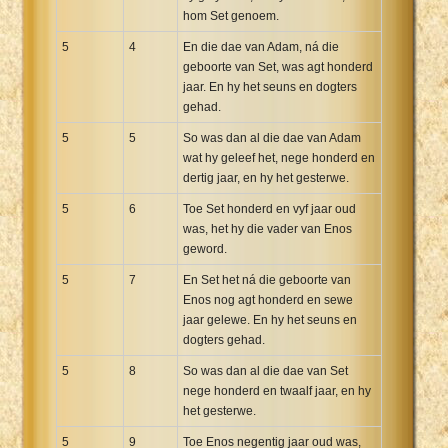
hom Set genoem.
5
4
En die dae van Adam, ná die
geboorte van Set, was agt honderd
jaar. En hy het seuns en dogters
gehad.
5
5
So was dan al die dae van Adam
wat hy geleef het, nege honderd en
dertig jaar, en hy het gesterwe.
5
6
Toe Set honderd en vyf jaar oud
was, het hy die vader van Enos
geword.
5
7
En Set het ná die geboorte van
Enos nog agt honderd en sewe
jaar gelewe. En hy het seuns en
dogters gehad.
5
8
So was dan al die dae van Set
nege honderd en twaalf jaar, en hy
het gesterwe.
5
9
Toe Enos negentig jaar oud was,