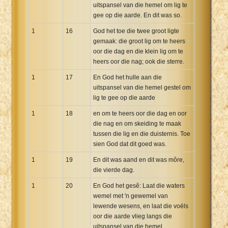
uitspansel van die hemel om lig te
gee op die aarde. En dit was so.
1
16
God het toe die twee groot ligte
gemaak: die groot lig om te heers
oor die dag en die klein lig om te
heers oor die nag; ook die sterre.
1
17
En God het hulle aan die
uitspansel van die hemel gestel om
lig te gee op die aarde
1
18
en om te heers oor die dag en oor
die nag en om skeiding te maak
tussen die lig en die duisternis. Toe
sien God dat dit goed was.
1
19
En dit was aand en dit was môre,
die vierde dag.
1
20
En God het gesê: Laat die waters
wemel met 'n gewemel van
lewende wesens, en laat die voëls
oor die aarde vlieg langs die
uitspansel van die hemel.