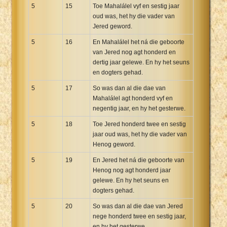
5
15
Toe Mahalálel vyf en sestig jaar
oud was, het hy die vader van
Jered geword.
5
16
En Mahalálel het ná die geboorte
van Jered nog agt honderd en
dertig jaar gelewe. En hy het seuns
en dogters gehad.
5
17
So was dan al die dae van
Mahalálel agt honderd vyf en
negentig jaar, en hy het gesterwe.
5
18
Toe Jered honderd twee en sestig
jaar oud was, het hy die vader van
Henog geword.
5
19
En Jered het ná die geboorte van
Henog nog agt honderd jaar
gelewe. En hy het seuns en
dogters gehad.
5
20
So was dan al die dae van Jered
nege honderd twee en sestig jaar,
en hy het gesterwe.