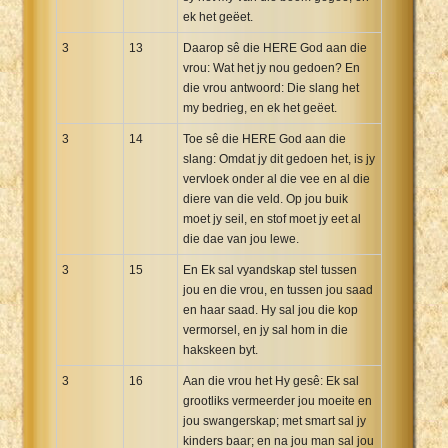
ek het geëet.
3
13
Daarop sê die HERE God aan die
vrou: Wat het jy nou gedoen? En
die vrou antwoord: Die slang het
my bedrieg, en ek het geëet.
3
14
Toe sê die HERE God aan die
slang: Omdat jy dit gedoen het, is jy
vervloek onder al die vee en al die
diere van die veld. Op jou buik
moet jy seil, en stof moet jy eet al
die dae van jou lewe.
3
15
En Ek sal vyandskap stel tussen
jou en die vrou, en tussen jou saad
en haar saad. Hy sal jou die kop
vermorsel, en jy sal hom in die
hakskeen byt.
3
16
Aan die vrou het Hy gesê: Ek sal
grootliks vermeerder jou moeite en
jou swangerskap; met smart sal jy
kinders baar; en na jou man sal jou