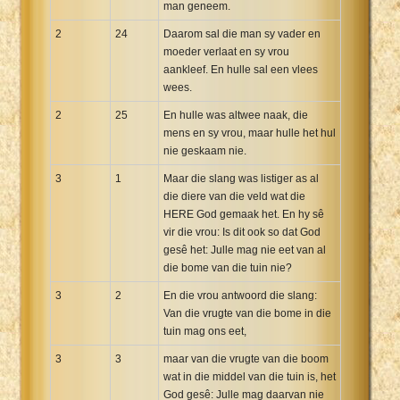
man geneem.
2
24
Daarom sal die man sy vader en
moeder verlaat en sy vrou
aankleef. En hulle sal een vlees
wees.
2
25
En hulle was altwee naak, die
mens en sy vrou, maar hulle het hul
nie geskaam nie.
3
1
Maar die slang was listiger as al
die diere van die veld wat die
HERE God gemaak het. En hy sê
vir die vrou: Is dit ook so dat God
gesê het: Julle mag nie eet van al
die bome van die tuin nie?
3
2
En die vrou antwoord die slang:
Van die vrugte van die bome in die
tuin mag ons eet,
3
3
maar van die vrugte van die boom
wat in die middel van die tuin is, het
God gesê: Julle mag daarvan nie