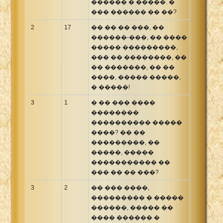
������ � �����. �
��� ������ �� ��?
2
17
�� �� �� ���, ��
������-���, �� ����
����� ���������,
��� �� ��������, ��
�� �������, �� ��
����, ����� �����,
� �����!
3
1
� �� ��� ����
��������
���������� �����
����? �� ��
���������, ��
�����, �����
����������� ��
��� �� �� ���?
3
2
�� ��� ����,
��������� � �����
������, ����� ��
���� ������ �