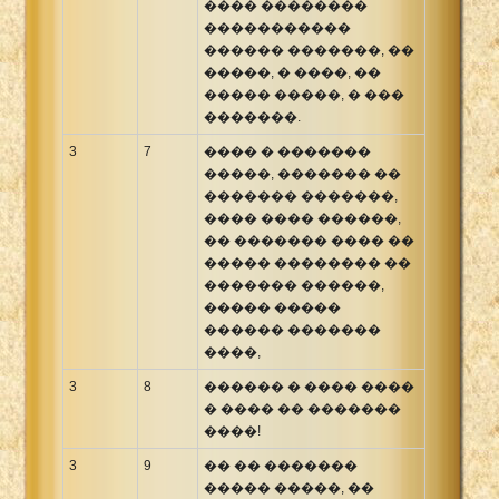
���� ��������
�����������
������ �������, ��
�����, � ����, ��
����� �����, � ���
�������.
3
7
���� � �������
�����, ������� ��
������� �������,
���� ���� ������,
�� ������� ���� ��
����� �������� ��
������� ������,
����� �����
������ �������
����,
3
8
������ � ���� ����
� ���� �� �������
����!
3
9
�� �� �������
����� �����, ��