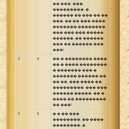
�� ���, ���,
���������, �
������ �� ��� �� ��
���, �� �� ��� ����
������� ��������,
��� ��� ��� �����
������, �� ������
��� �� ������ ���
���!
2
4
�� � �������� ����
�� � ���� ��������
� ������� ��� �
������� ������ ��
�� ��, ��� ���� ��
���������, ��� ���
������ �����, �� �
���� �� ���������
�� ���!
2
5
� � �� ���
��������, �� ����
��������, �