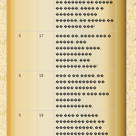
�� ������ �� �����
�� ����; ���� � �
����� �� ����
������, �� ����� ��
�� ����� ���!
5
17
���� ��, ���� ��� �
�����, ���
�������� ����,
����������
������, ���
������� ����!
5
18
��� � �� ����, ��
��� �������� ��
����� ������
������� � ��� ���
�������
����������,
5
19
�� ��� � �����
�������� ��� ��
����� �����, ��
�������� �� ����