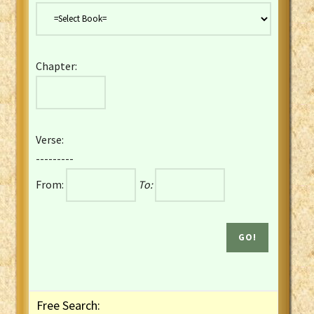
Danish Bible
Dutch Staten Vertaling Bible
Eng. KJV&Book of Mormon
Chapter:
English YLT 1898 Bible
Estonian Genesis New Testament
Finnish 1776 Bible
Finnish 1938 Bible
Verse:
French Darby Bible
---------
French Louis Segond Bible
From:
To:
Gaelic (Manx) Selections
Gaelic (Scottish) Mark
Georgian Gospels Acts James
German Luther 1912 Bible
Gothic NT AmbrosianusA Partial
Greek Modern Bible
Greek NT Byzantine Majority
Free Search:
Greek NT Textus Receptus