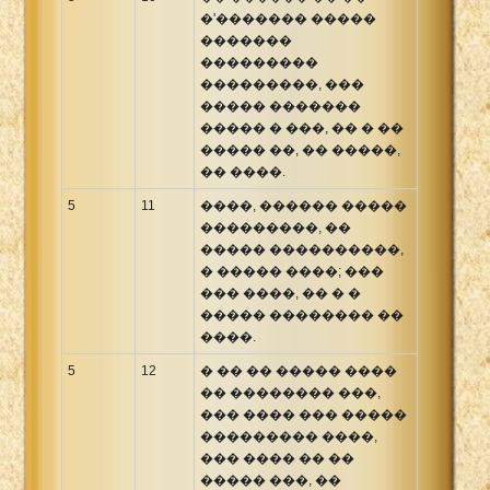
�'������� �����
�������
���������
���������, ���
����� �������
����� � ���, �� � ��
����� ��, �� �����,
�� ����.
5
11
����, ������ �����
���������, ��
����� ����������,
� ����� ����; ���
��� ����, �� � �
����� �������� ��
����.
5
12
� �� �� ����� ����
�� �������� ���,
��� ���� ��� �����
��������� ����,
��� ���� �� ��
����� ���, ��