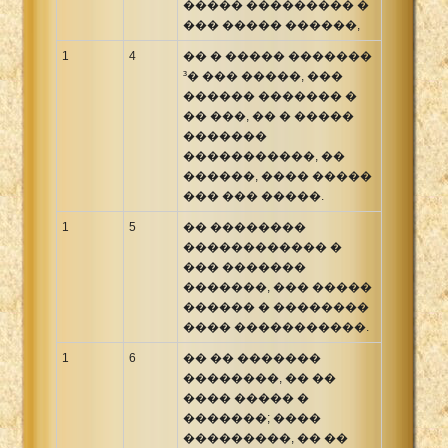
����� ��������� �
Xhosa Bible
��� ����� ������,
1
4
�� � ����� �������
³� ��� �����, ���
������ ������� �
�� ���, �� � �����
�������
�����������, ��
������, ���� �����
��� ��� �����.
1
5
�� ��������
������������ �
��� �������
�������, ��� �����
������ � ��������
���� �����������.
1
6
�� �� �������
��������, �� ��
���� ����� �
�������; ����
���������, �� ��