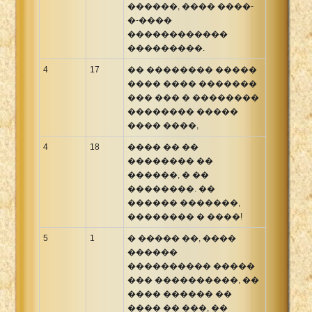
������, ���� ����-
�-����
������������
���������.
4
17
�� �������� �����
���� ���� �������
��� ��� � ��������
�������� �����
���� ����,
4
18
���� �� ��
�������� ��
������, � ��
��������. ��
������ �������,
�������� � ����!
5
1
� ����� ��, ����
������
���������� �����
��� ����������, ��
���� ������ ��
���� �� ���, ��