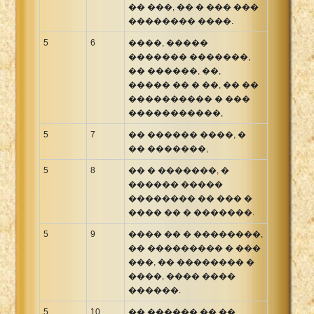
�� ���, �� � ��� ���
�������� ����.
5
6
����, �����
������� �������,
�� ������, ��,
����� �� � ��, �� ��
���������� � ���
�����������,
5
7
�� ������ ����, �
�� �������,
5
8
�� � �������, �
������ �����
�������� �� ��� �
���� �� � �������.
5
9
���� �� � ��������,
�� ��������� � ���
���, �� �������� �
����, ���� ����
������.
5
10
�� ������ �� ��