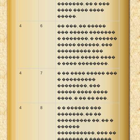
�������, �� � ���
���� ���� ����
�����.
4
6
�� ���, �� �����
��� ����� �������
� �������, � ������
����� ������, ���
��������� ���
������ ����� ����
� ���� ��������.
4
7
� �� ���� ����� ���
� ���������
��������, ���
����� ���� ����
����, � �� �� ���.
4
8
� � ������ ���
�������, �� ��
��������� ��; �� �
������
����������, ��� ��
������� � ������.