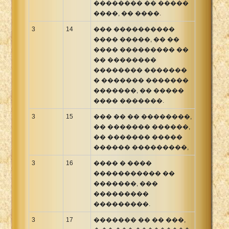
�������� �� �����
����, �� ����.
3
14
��� ����������
���� �����, �� ��
���� ��������� ��
�� ��������
�������� �������
� ������� �������
�������, �� �����
���� �������.
3
15
��� �� �� ��������,
�� ������� ������,
�� ������� �����
������ ���������,
3
16
���� � ����
����������� ��
�������, ���
���������
���������.
3
17
������� �� �� ���,