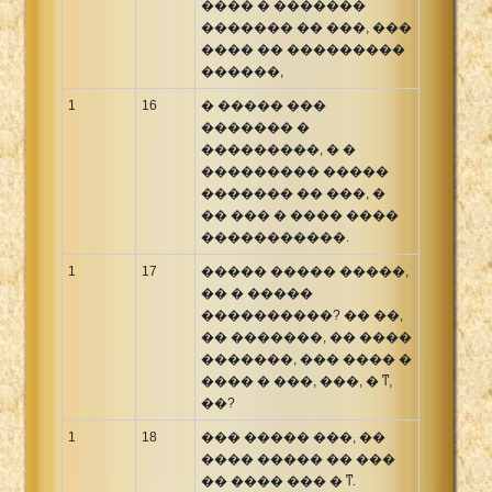
���� � �������
������� �� ���, ���
���� �� ���������
������,
1
16
� ����� ���
������� �
���������, � �
��������� �����
������� �� ���, �
�� ��� � ���� ����
�����������.
1
17
����� ����� �����,
�� � �����
����������? �� ��,
�� �������, �� ����
�������, ��� ���� �
���� � ���, ���, � ͳ,
��?
1
18
��� ����� ���, ��
���� ����� �� ���
�� ���� ��� � ͳ.