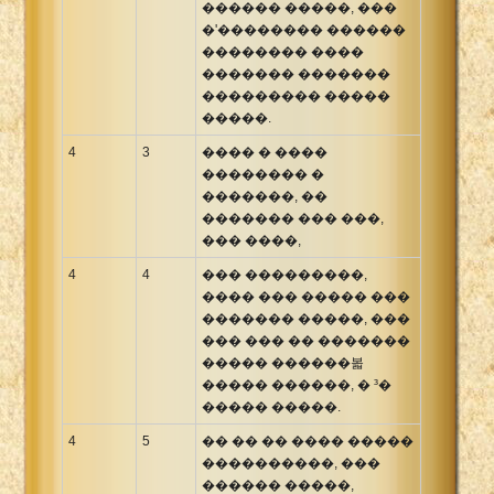
������ �����, ���
�'�������� ������
�������� ����
������� �������
��������� �����
�����.
4
3
���� � ����
�������� �
�������, ��
������� ��� ���,
��� ����,
4
4
��� ���������,
���� ��� ����� ���
������� �����, ���
��� ��� �� �������
����� ������볿
����� ������, � ³�
����� �����.
4
5
�� �� �� ���� �����
����������, ���
������ �����,