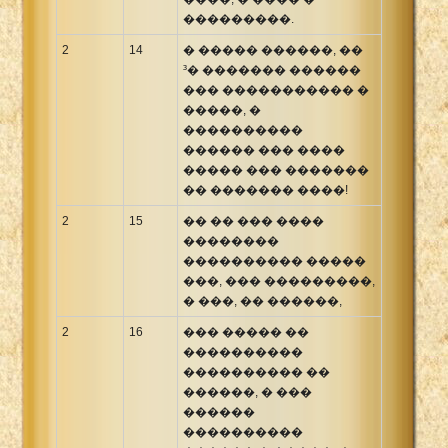
���������.
2
14
� ����� ������, ��
³� ������� ������
��� ����������� �
�����, �
����������
������ ��� ����
����� ��� �������
�� ������� ����!
2
15
�� �� ��� ����
��������
���������� �����
���, ��� ���������,
� ���, �� ������,
2
16
��� ����� ��
����������
���������� ��
������, � ���
������
����������