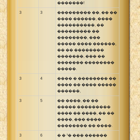
�������!
3
3
��������� ��, �� ��
���� ������, ����
����������, ��
��������� ��
��������, ���
����� ���� ������,
�� �� ��������
�������, ��� ��
������� ��������
�����.
3
4
���� � �������� ��
���� �� ���� �����
������,
3
5
�� ����, �� ��
����� ���������
���� �� ����, �� ��
����, ��� ����
�������� �� ����.
3
6
� � ³� ��� ������