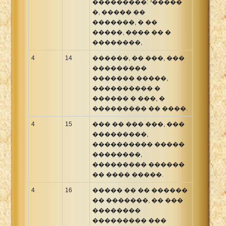
���������: ³�����
�, ����� ��
�������, � ��
�����, ���� �� �
��������,
4
14
������, �� ���, ���
���������
������� �����,
���������� �
������ � ���, �
��������� �� ����.
4
15
��� �� ��� ���, ���
���������,
���������� �����
��������,
��������� ������
�� ���� �����.
4
16
����� �� �� ������
�� �������, �� ���
��������
��������� ���