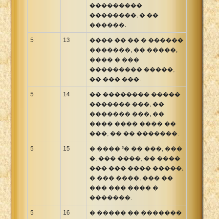
���������
��������, � ��
������.
5
13
���� �� �� � ������
�������, �� �����,
���� � ���
��������� �����,
�� ��� ���.
5
14
�� �������� �����
������� ���, ��
������� ���, ��
���� ���� ���� ��
���, �� �� �������.
5
15
� ���� ³� �� ���, ���
�, ��� ����, �� ����
��� ��� ���� �����,
� ��� ����, ��� ��
��� ��� ���� �
�������.
5
16
� ����� �� �������