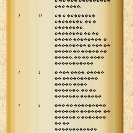
� �� ��� ���������,
��� ����.
3
18
�� � ��������
��������, �� �
��������,
�������� �� ��
����� ��������, �
��������� � ��� ��
����� �� ����� ��
�����, �� �� ����
�����������.
4
1
� ��� ����, �����
�� ����������
����� ����
�������, �� ��
������� ������,
4
2
��� �� ���������
������� ������, ��
������ � �������
�� ��
������������