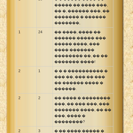
����� �� ���� ���,
�� �, ������ ���, ��
������� � ������
�������,
1
24
�� ����, ���� ��
������ ����� ���
����� ����, ���
���� �������
�������� ��, �� ��
������� ����!
2
1
� � � ���������� �
��� ��, ��� �� ���
�� ������ ���� �
������.
2
2
�� ���� � ��������
���, �� ��� ���, ���
������� ����, �� ��
���, ���� �
��������?
2
3
� �� ���� ����� �