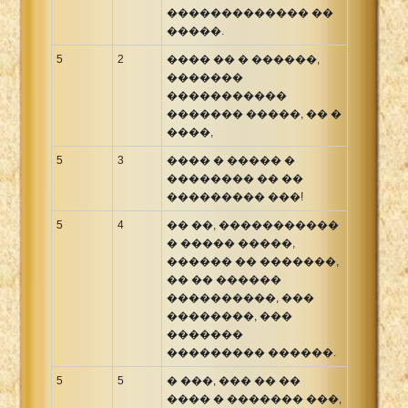
������������� ��
�����.
5
2
���� �� � ������,
�������
�����������
������� �����, �� �
����,
5
3
���� � ����� �
�������� �� ��
��������� ���!
5
4
�� ��, �����������
� ����� �����,
������ �� �������,
�� �� ������
����������, ���
��������, ���
�������
��������� ������.
5
5
� ���, ��� �� ��
���� � ������� ���,