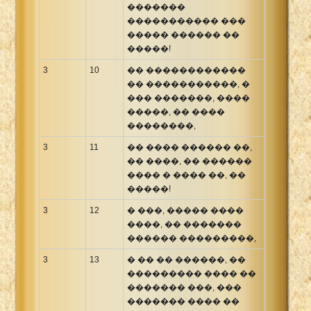
�������
����������� ���
����� ������ ��
�����!
3
10
�� ������������
�� �����������, �
��� �������, ����
�����, �� ����
��������,
3
11
�� ���� ������ ��,
�� ����, �� ������
���� � ���� ��, ��
�����!
3
12
� ���, ����� ����
����, �� �������
������ ���������,
3
13
� �� �� ������, ��
��������� ���� ��
������� ���, ���
������� ���� ��