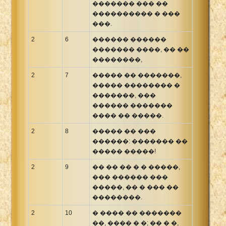
������� ��� ��
���������� � ���
���.
2
6
������ ������
������� ����, �� ��
��������,
2
7
����� �� �������,
����� �������� �
�������, ���
������ �������
���� �� �����.
2
8
����� �� ���
������: ������� ��
����� �����!
2
9
�� �� �� � � �����,
��� ������ ���
�����, �� � ��� ��
��������.
2
10
� ���� �� �������
��, ���� � �; �� � �,