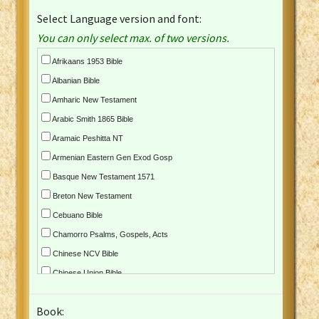
Select Language version and font:
You can only select max. of two versions.
Afrikaans 1953 Bible
Albanian Bible
Amharic New Testament
Arabic Smith 1865 Bible
Aramaic Peshitta NT
Armenian Eastern Gen Exod Gosp
Basque New Testament 1571
Breton New Testament
Cebuano Bible
Chamorro Psalms, Gospels, Acts
Chinese NCV Bible
Chinese Union Bible
Croatian Bible
Book:
Czech Kralicka Bible