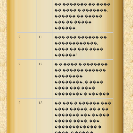
�� ������� �� ����,
�� ���� � �������,
������ �� �����
��� �� �����
������,
2
11
��� ��� ������ ��
������������,
���� �� ��� ����
������!
2
12
� � ���� � �������
�� ������ ������
��������
��������, � ����
���� ��� ����
�������� � ������,
2
13
�� ��� � ������ ���
���� �����, �� � ��
������� ��� �����
����� ����; ���,
������������ �
����, � ���� �