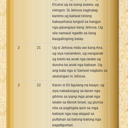
Elcana ug sa iyang asawa, ug
miingon: Si Jehova naghatag
kanimo ug kaliwat niining
babayehana tungod sa hangyo
nga gipangayo kang Jehova. Ug
sila namauli ngadto sa ilang
kaugalingong balay.
2
21
Ug si Jehova midu-aw kang Ana,
ug siya nanamkon, ug nanganak
ug totolo ka anak nga lalake ug
duruha ka anak nga babaye. Ug
ang bata nga si Samuel nagtubo sa
atubangan ni Jehova.
2
22
Karon si Eli tigulang na kaayo; ug
siya nakadungog sa tanan nga
gihimo sa iyang mga anak nga
lalake sa tibook Israel, ug giunsa
nila sa paghigda ipon sa mga
babaye nga nag-alagad sa
pultahan sa balong-balong nga
pagatiguman.