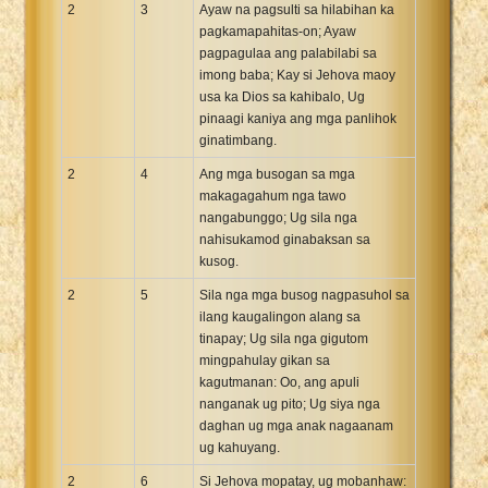
2
3
Ayaw na pagsulti sa hilabihan ka
pagkamapahitas-on; Ayaw
pagpagulaa ang palabilabi sa
imong baba; Kay si Jehova maoy
usa ka Dios sa kahibalo, Ug
pinaagi kaniya ang mga panlihok
ginatimbang.
2
4
Ang mga busogan sa mga
makagagahum nga tawo
nangabunggo; Ug sila nga
nahisukamod ginabaksan sa
kusog.
2
5
Sila nga mga busog nagpasuhol sa
ilang kaugalingon alang sa
tinapay; Ug sila nga gigutom
mingpahulay gikan sa
kagutmanan: Oo, ang apuli
nanganak ug pito; Ug siya nga
daghan ug mga anak nagaanam
ug kahuyang.
2
6
Si Jehova mopatay, ug mobanhaw: