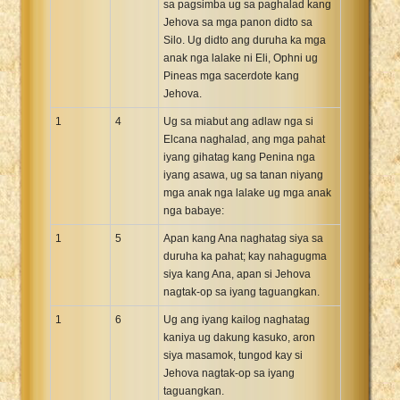
sa pagsimba ug sa paghalad kang
Xhosa Bible
Jehova sa mga panon didto sa
Silo. Ug didto ang duruha ka mga
anak nga lalake ni Eli, Ophni ug
Pineas mga sacerdote kang
Jehova.
1
4
Ug sa miabut ang adlaw nga si
Elcana naghalad, ang mga pahat
iyang gihatag kang Penina nga
iyang asawa, ug sa tanan niyang
mga anak nga lalake ug mga anak
nga babaye:
1
5
Apan kang Ana naghatag siya sa
duruha ka pahat; kay nahagugma
siya kang Ana, apan si Jehova
nagtak-op sa iyang taguangkan.
1
6
Ug ang iyang kailog naghatag
kaniya ug dakung kasuko, aron
siya masamok, tungod kay si
Jehova nagtak-op sa iyang
taguangkan.