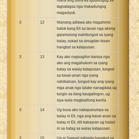
niana ang duha ka igdulungog sa
tagsatagsa nga makadungog
magasiyuk.
3
12
Nianang adlawa ako magahimo
batok kang Eli sa tanan nga akong
gipamulong mahitungod sa iyang
balay, sukad sa sinugdan bisan
hangtud sa katapusan.
3
13
Kay ako nagsugilon kaniya nga
ako ang magahukom sa iyang
balay sa walay katapusan, tungod
sa kasal-anan nga iyang
nahibaloan, tungod kay ang iyang
mga anak nga lalake nanagdala ug
tunglo sa ilang kaugalingon, ug
siya wala magbadlong kanila.
3
14
Ug busa ako nakapanumpa sa
balay ni Eli, nga ang kasal-anan sa
balay ni Eli, dili kabayran ug halad
ni sa hatag sa walay katapusan.
3
15
Ug si Samuel mihigda hangtud sa