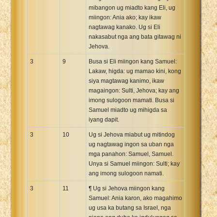
mibangon ug miadto kang Eli, ug
miingon: Ania ako; kay ikaw
nagtawag kanako. Ug si Eli
nakasabut nga ang bata gitawag ni
Jehova.
3
9
Busa si Eli miingon kang Samuel:
Lakaw, higda: ug mamao kini, kong
siya magtawag kanimo, ikaw
magaingon: Sulti, Jehova; kay ang
imong sulogoon mamati. Busa si
Samuel miadto ug mihigda sa
iyang dapit.
3
10
Ug si Jehova miabut ug mitindog
ug nagtawag ingon sa uban nga
mga panahon: Samuel, Samuel.
Unya si Samuel miingon: Sulti; kay
ang imong sulogoon namati.
3
11
¶ Ug si Jehova miingon kang
Samuel: Ania karon, ako magahimo
ug usa ka butang sa Israel, nga