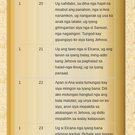
1
20
Ug nahitabo, sa diha nga hapit na
moabut ang panahon, nga si Ana
nanamkon, ug nanganak ug usa ka
anak nga lalake; ug iyang
gihinganlan siya nga si Samuel,
nga nagaingon: Tungod kay
gipangayo ko siya kang Jehova.
1
21
Ug ang tawo nga si Elcana, ug ang
tanan sa iyang balay, ming-adto
kang Jehova sa paghalad sa
halad-nga-tinuig, ug sa iyang
panaad.
1
22
Apan si Ana wala tumungas kay
siya miingon sa iyang bana: Dili
ako motungas hangtud nga ang
bata malutas; ug unya dad-on ko
siya, aron siya mopakita sa
atubangan ni Jehova, ug didto
mopabilin sa walay katapusan.
1
23
Ug si Elcana nga iyang bana
miingon kaniya: Buhata ang maayo