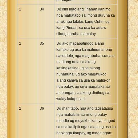
2
34
Ug kini mao ang ilhanan kanimo,
nga mahatabo sa imong duruha ka
anak nga lalake, kang Ophni ug
kang Pineas: sa usa ka adlaw
silang duruha mamatay.
2
35
Ug ako magapatindog alang
kanako ug usa ka matinumanong
sacerdote, nga magabuhat sumala
niadtong ania sa akong
kasingkasing ug sa akong
hunahuna: ug ako magatukod
alang kaniya sa usa ka malig-on
nga balay; ug siya magalakat sa
atubangan sa akong dinihog sa
walay katapusan.
2
36
Ug mahitabo, nga ang tagsatagsa
nga mahabilin sa imong balay
moadto ug moyukbo kaniya tungod
sa usa ka tipik nga salapi ug usa ka
book nga tinapay, ug magaingon: