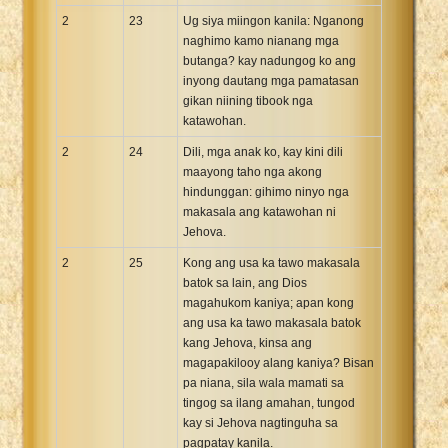
2
23
Ug siya miingon kanila: Nganong
naghimo kamo nianang mga
butanga? kay nadungog ko ang
inyong dautang mga pamatasan
gikan niining tibook nga
katawohan.
2
24
Dili, mga anak ko, kay kini dili
maayong taho nga akong
hindunggan: gihimo ninyo nga
makasala ang katawohan ni
Jehova.
2
25
Kong ang usa ka tawo makasala
batok sa lain, ang Dios
magahukom kaniya; apan kong
ang usa ka tawo makasala batok
kang Jehova, kinsa ang
magapakilooy alang kaniya? Bisan
pa niana, sila wala mamati sa
tingog sa ilang amahan, tungod
kay si Jehova nagtinguha sa
pagpatay kanila.