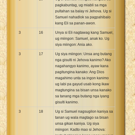
pagkabuntag, ug miabli sa mga
pultahan sa balay ni Jehova. Ug si
Samuel nahadlok sa pagpahibalo
kang Eli sa panan-awon.
3
16
Unya si Eli nagtawag kang Samuel,
ug miingon: Samuel, anak ko. Ug
siya miingon: Ania ako.
3
17
Ug siya miingon: Unsa ang butang
nga gisulti ni Jehova kanimo? Ako
nagahangyo kanimo, ayaw kana
pagitungina kanako: Ang Dios
magahimo unta sa ingon kanimo
ug labi pa gayud usab kong ikaw
magtungina sa bisan unsa kanako
sa tanang mga butang nga iyang
gisulti kanimo.
3
18
Ug si Samuel nagsugilon kaniya sa
tanan ug wala magtago sa bisan
unsa gikan kaniya. Ug siya
miingon: Kadto mao si Jehova: