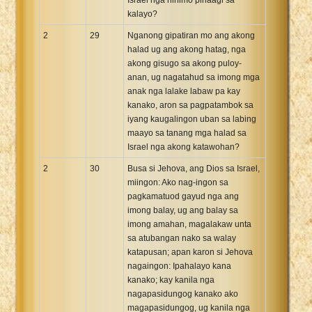
kalayo?
2
29
Nganong gipatiran mo ang akong
halad ug ang akong hatag, nga
akong gisugo sa akong puloy-
anan, ug nagatahud sa imong mga
anak nga lalake labaw pa kay
kanako, aron sa pagpatambok sa
iyang kaugalingon uban sa labing
maayo sa tanang mga halad sa
Israel nga akong katawohan?
2
30
Busa si Jehova, ang Dios sa Israel,
miingon: Ako nag-ingon sa
pagkamatuod gayud nga ang
imong balay, ug ang balay sa
imong amahan, magalakaw unta
sa atubangan nako sa walay
katapusan; apan karon si Jehova
nagaingon: Ipahalayo kana
kanako; kay kanila nga
nagapasidungog kanako ako
magapasidungog, ug kanila nga