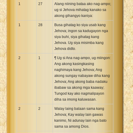
1
27
Alang niining bataa ako nag-ampo;
ug si Jehova mihatag kanako sa
akong gihangyo kaniya:
1
28
Busa gihatag ko siya usab kang
Jehova; ingon sa kadugayon nga
siya buhi, siya gihatag kang
Jehova. Ug siya misimba kang
Jehova didto.
2
1
¶ Ug si Ana nag-ampo, ug miingon:
Ang akong kasingkasing
naghimaya kang Jehova; Ang
akong sungay nabayaw diha kang
Jehova; Ang akong baba nadaku
ibabaw sa akong mga kaaway;
Tungod kay ako nagmalipayon
diha sa imong kaluwasan.
2
2
Walay laing balaan sama kang
Jehova; Kay walay lain gawas
kanimo, Ni adunay lain nga bato
sama sa among Dios.