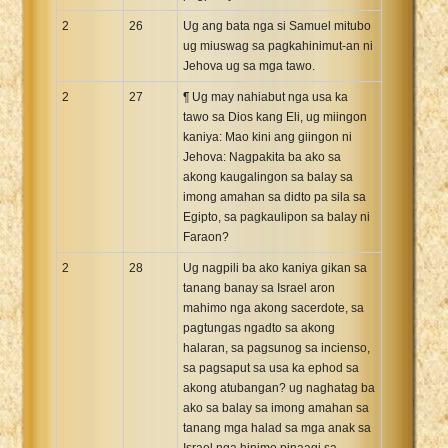
2
26
Ug ang bata nga si Samuel mitubo
ug miuswag sa pagkahinimut-an ni
Jehova ug sa mga tawo.
2
27
¶ Ug may nahiabut nga usa ka
tawo sa Dios kang Eli, ug miingon
kaniya: Mao kini ang giingon ni
Jehova: Nagpakita ba ako sa
akong kaugalingon sa balay sa
imong amahan sa didto pa sila sa
Egipto, sa pagkaulipon sa balay ni
Faraon?
2
28
Ug nagpili ba ako kaniya gikan sa
tanang banay sa Israel aron
mahimo nga akong sacerdote, sa
pagtungas ngadto sa akong
halaran, sa pagsunog sa incienso,
sa pagsaput sa usa ka ephod sa
akong atubangan? ug naghatag ba
ako sa balay sa imong amahan sa
tanang mga halad sa mga anak sa
Israel nga hinimo pinaagi sa