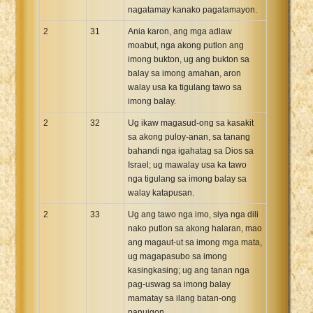
nagatamay kanako pagatamayon.
2
31
Ania karon, ang mga adlaw
moabut, nga akong putlon ang
imong bukton, ug ang bukton sa
balay sa imong amahan, aron
walay usa ka tigulang tawo sa
imong balay.
2
32
Ug ikaw magasud-ong sa kasakit
sa akong puloy-anan, sa tanang
bahandi nga igahatag sa Dios sa
Israel; ug mawalay usa ka tawo
nga tigulang sa imong balay sa
walay katapusan.
2
33
Ug ang tawo nga imo, siya nga dili
nako putlon sa akong halaran, mao
ang magaut-ut sa imong mga mata,
ug magapasubo sa imong
kasingkasing; ug ang tanan nga
pag-uswag sa imong balay
mamatay sa ilang batan-ong
panuigon.