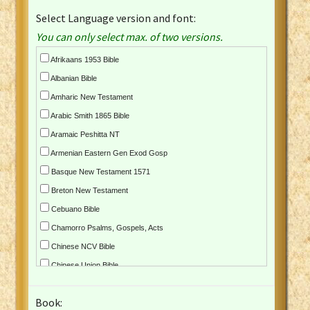
Select Language version and font:
You can only select max. of two versions.
Afrikaans 1953 Bible
Albanian Bible
Amharic New Testament
Arabic Smith 1865 Bible
Aramaic Peshitta NT
Armenian Eastern Gen Exod Gosp
Basque New Testament 1571
Breton New Testament
Cebuano Bible
Chamorro Psalms, Gospels, Acts
Chinese NCV Bible
Chinese Union Bible
Croatian Bible
Book:
Czech Kralicka Bible