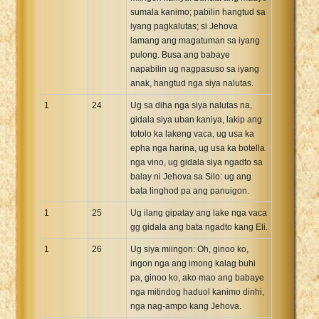
sumala kanimo; pabilin hangtud sa
iyang pagkalutas; si Jehova
lamang ang magatuman sa iyang
pulong. Busa ang babaye
napabilin ug nagpasuso sa iyang
anak, hangtud nga siya nalutas.
1
24
Ug sa diha nga siya nalutas na,
gidala siya uban kaniya, lakip ang
totolo ka lakeng vaca, ug usa ka
epha nga harina, ug usa ka botella
nga vino, ug gidala siya ngadto sa
balay ni Jehova sa Silo: ug ang
bata linghod pa ang panuigon.
1
25
Ug ilang gipatay ang lake nga vaca
gg gidala ang bata ngadto kang Eli.
1
26
Ug siya miingon: Oh, ginoo ko,
ingon nga ang imong kalag buhi
pa, ginoo ko, ako mao ang babaye
nga mitindog haduol kanimo dinhi,
nga nag-ampo kang Jehova.