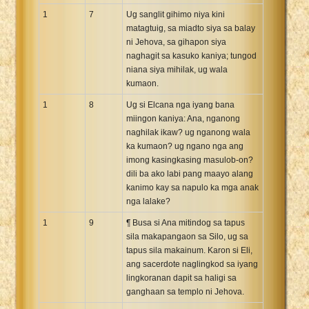
1
7
Ug sanglit gihimo niya kini
matagtuig, sa miadto siya sa balay
ni Jehova, sa gihapon siya
naghagit sa kasuko kaniya; tungod
niana siya mihilak, ug wala
kumaon.
1
8
Ug si Elcana nga iyang bana
miingon kaniya: Ana, nganong
naghilak ikaw? ug nganong wala
ka kumaon? ug ngano nga ang
imong kasingkasing masulob-on?
dili ba ako labi pang maayo alang
kanimo kay sa napulo ka mga anak
nga lalake?
1
9
¶ Busa si Ana mitindog sa tapus
sila makapangaon sa Silo, ug sa
tapus sila makainum. Karon si Eli,
ang sacerdote naglingkod sa iyang
lingkoranan dapit sa haligi sa
ganghaan sa templo ni Jehova.