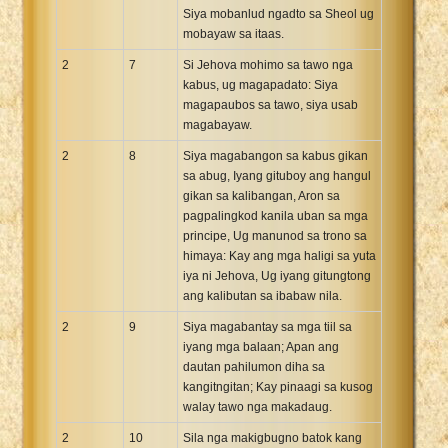
Siya mobanlud ngadto sa Sheol ug
mobayaw sa itaas.
2
7
Si Jehova mohimo sa tawo nga
kabus, ug magapadato: Siya
magapaubos sa tawo, siya usab
magabayaw.
2
8
Siya magabangon sa kabus gikan
sa abug, Iyang gituboy ang hangul
gikan sa kalibangan, Aron sa
pagpalingkod kanila uban sa mga
principe, Ug manunod sa trono sa
himaya: Kay ang mga haligi sa yuta
iya ni Jehova, Ug iyang gitungtong
ang kalibutan sa ibabaw nila.
2
9
Siya magabantay sa mga tiil sa
iyang mga balaan; Apan ang
dautan pahilumon diha sa
kangitngitan; Kay pinaagi sa kusog
walay tawo nga makadaug.
2
10
Sila nga makigbugno batok kang