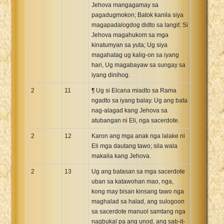
Jehova mangagamay sa
pagadugmokon; Batok kanila siya
magapadalogdog didto sa langit: Si
Jehova magahukom sa mga
kinatumyan sa yuta; Ug siya
magahatag ug kalig-on sa iyang
hari, Ug magabayaw sa sungay sa
iyang dinihog.
2
11
¶ Ug si Elcana miadto sa Rama
ngadto sa iyang balay. Ug ang bata
nag-alagad kang Jehova sa
atubangan ni Eli, nga sacerdote.
2
12
Karon ang mga anak nga lalake ni
Eli mga dautang tawo; sila wala
makaila kang Jehova.
2
13
Ug ang batasan sa mga sacerdote
uban sa katawohan mao, nga,
kong may bisan kinsang tawo nga
maghalad sa halad, ang sulogoon
sa sacerdote manuol samtang nga
nagbukal pa ang unod, ang sab-it-