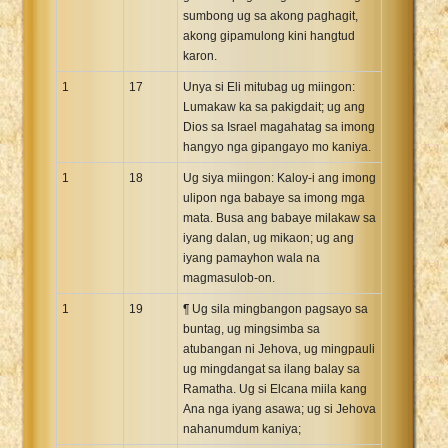
sumbong ug sa akong paghagit,
akong gipamulong kini hangtud
karon.
1
17
Unya si Eli mitubag ug miingon:
Lumakaw ka sa pakigdait; ug ang
Dios sa Israel magahatag sa imong
hangyo nga gipangayo mo kaniya.
1
18
Ug siya miingon: Kaloy-i ang imong
ulipon nga babaye sa imong mga
mata. Busa ang babaye milakaw sa
iyang dalan, ug mikaon; ug ang
iyang pamayhon wala na
magmasulob-on.
1
19
¶ Ug sila mingbangon pagsayo sa
buntag, ug mingsimba sa
atubangan ni Jehova, ug mingpauli
ug mingdangat sa ilang balay sa
Ramatha. Ug si Elcana miila kang
Ana nga iyang asawa; ug si Jehova
nahanumdum kaniya;