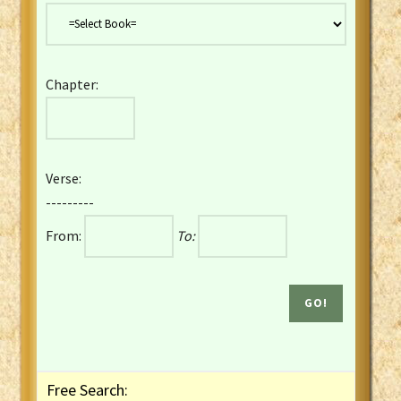
Danish Bible
Dutch Staten Vertaling Bible
Eng. KJV&Book of Mormon
Chapter:
English YLT 1898 Bible
Estonian Genesis New Testament
Finnish 1776 Bible
Finnish 1938 Bible
Verse:
French Darby Bible
---------
French Louis Segond Bible
From:
To:
Gaelic (Manx) Selections
Gaelic (Scottish) Mark
Georgian Gospels Acts James
German Luther 1912 Bible
Gothic NT AmbrosianusA Partial
Greek Modern Bible
Greek NT Byzantine Majority
Free Search:
Greek NT Textus Receptus