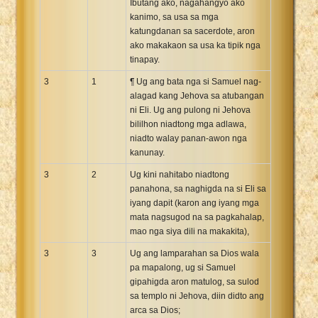
Ibutang ako, nagahangyo ako
kanimo, sa usa sa mga
katungdanan sa sacerdote, aron
ako makakaon sa usa ka tipik nga
tinapay.
3
1
¶ Ug ang bata nga si Samuel nag-
alagad kang Jehova sa atubangan
ni Eli. Ug ang pulong ni Jehova
bililhon niadtong mga adlawa,
niadto walay panan-awon nga
kanunay.
3
2
Ug kini nahitabo niadtong
panahona, sa naghigda na si Eli sa
iyang dapit (karon ang iyang mga
mata nagsugod na sa pagkahalap,
mao nga siya dili na makakita),
3
3
Ug ang lamparahan sa Dios wala
pa mapalong, ug si Samuel
gipahigda aron matulog, sa sulod
sa templo ni Jehova, diin didto ang
arca sa Dios;