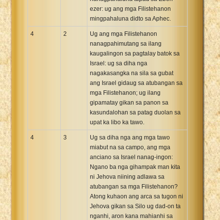
ezer: ug ang mga Filistehanon
mingpahaluna didto sa Aphec.
4
2
Ug ang mga Filistehanon
nanagpahimutang sa ilang
kaugalingon sa pagtalay batok sa
Israel: ug sa diha nga
nagakasangka na sila sa gubat
ang Israel gidaug sa atubangan sa
mga Filistehanon; ug ilang
gipamatay gikan sa panon sa
kasundalohan sa patag duolan sa
upat ka libo ka tawo.
4
3
Ug sa diha nga ang mga tawo
miabut na sa campo, ang mga
anciano sa Israel nanag-ingon:
Ngano ba nga gihampak man kita
ni Jehova niining adlawa sa
atubangan sa mga Filistehanon?
Atong kuhaon ang arca sa tugon ni
Jehova gikan sa Silo ug dad-on ta
nganhi, aron kana mahianhi sa