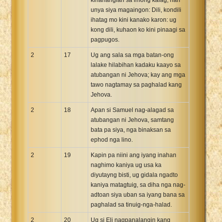
unya siya magaingon: Dili, kondili
ihatag mo kini kanako karon: ug
kong dili, kuhaon ko kini pinaagi sa
pagpugos.
2
17
Ug ang sala sa mga batan-ong
lalake hilabihan kadaku kaayo sa
atubangan ni Jehova; kay ang mga
tawo nagtamay sa paghalad kang
Jehova.
2
18
Apan si Samuel nag-alagad sa
atubangan ni Jehova, samtang
bata pa siya, nga binaksan sa
ephod nga lino.
2
19
Kapin pa niini ang iyang inahan
naghimo kaniya ug usa ka
diyutayng bisti, ug gidala ngadto
kaniya matagtuig, sa diha nga nag-
adtoan siya uban sa iyang bana sa
paghalad sa tinuig-nga-halad.
2
20
Ug si Eli nagpanalangin kang