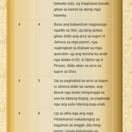
taliwala nato, ug magluwas kanato
gikan sa kamot sa atong mga
kaaway.
4
4
Busa ang katawohan nagpasugo
ngadto sa Silo; ug ilang gidala
gikan didto ang arca sa tugon ni
Jehova sa mga panon, nga
naglingkod sa ibabaw sa mga
querubin: ug ang duruha ka anak
nga lalake ni Eli, si Ophni ug si
Pineas, didto uban sa arca sa
tugon sa Dios.
4
5
Ug sa paghiabut sa arca sa tugon
ni Jehova didto sa campo, ang
tibook nga Israel mingsinggit sa
usa ka dakung tingog, sa pagkaagi
nga ang yuta mikurog pag-usab.
4
6
Ug sa diha nga ang mga
Filistehanon nakadungog sa
kagahub sa singgit, sila ming-
ingon: Unsay kahulogan sa