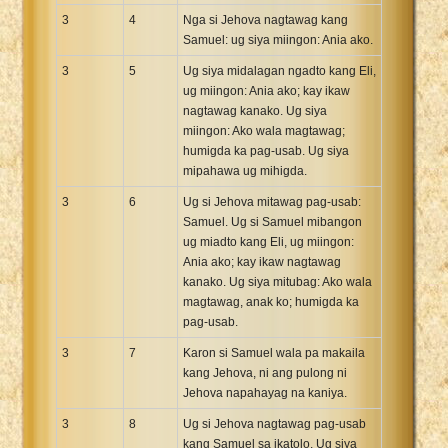
3
4
Nga si Jehova nagtawag kang
Samuel: ug siya miingon: Ania ako.
3
5
Ug siya midalagan ngadto kang Eli,
ug miingon: Ania ako; kay ikaw
nagtawag kanako. Ug siya
miingon: Ako wala magtawag;
humigda ka pag-usab. Ug siya
mipahawa ug mihigda.
3
6
Ug si Jehova mitawag pag-usab:
Samuel. Ug si Samuel mibangon
ug miadto kang Eli, ug miingon:
Ania ako; kay ikaw nagtawag
kanako. Ug siya mitubag: Ako wala
magtawag, anak ko; humigda ka
pag-usab.
3
7
Karon si Samuel wala pa makaila
kang Jehova, ni ang pulong ni
Jehova napahayag na kaniya.
3
8
Ug si Jehova nagtawag pag-usab
kang Samuel sa ikatolo. Ug siya