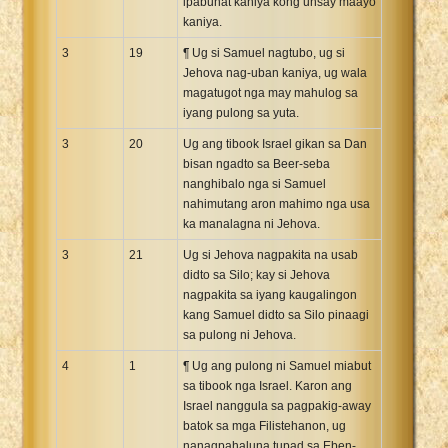
ipabuhat kaniya kong unsay maayo
kaniya.
3
19
¶ Ug si Samuel nagtubo, ug si
Jehova nag-uban kaniya, ug wala
magatugot nga may mahulog sa
iyang pulong sa yuta.
3
20
Ug ang tibook Israel gikan sa Dan
bisan ngadto sa Beer-seba
nanghibalo nga si Samuel
nahimutang aron mahimo nga usa
ka manalagna ni Jehova.
3
21
Ug si Jehova nagpakita na usab
didto sa Silo; kay si Jehova
nagpakita sa iyang kaugalingon
kang Samuel didto sa Silo pinaagi
sa pulong ni Jehova.
4
1
¶ Ug ang pulong ni Samuel miabut
sa tibook nga Israel. Karon ang
Israel nanggula sa pagpakig-away
batok sa mga Filistehanon, ug
nanagpahaluna tupad sa Eben-