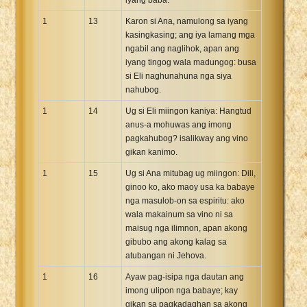
1
13
Karon si Ana, namulong sa iyang
kasingkasing; ang iya lamang mga
ngabil ang naglihok, apan ang
iyang tingog wala madungog: busa
si Eli naghunahuna nga siya
nahubog.
1
14
Ug si Eli miingon kaniya: Hangtud
anus-a mohuwas ang imong
pagkahubog? isalikway ang vino
gikan kanimo.
1
15
Ug si Ana mitubag ug miingon: Dili,
ginoo ko, ako maoy usa ka babaye
nga masulob-on sa espiritu: ako
wala makainum sa vino ni sa
maisug nga ilimnon, apan akong
gibubo ang akong kalag sa
atubangan ni Jehova.
1
16
Ayaw pag-isipa nga dautan ang
imong ulipon nga babaye; kay
gikan sa pagkadaghan sa akong