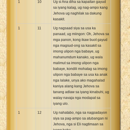
1
10
Ug si Ana diha sa kapaitan gayud
sa iyang kalag, ug nag-ampo kang
Jehova ug naghilak sa dakung
kasakit.
1
11
Ug nagsaad siya sa usa ka
panaad, ug miingon: Oh, Jehova sa
mga panon, kong ikaw buot gayud
nga magsud-ong sa kasakit sa
imong ulipon nga babaye, ug
mahanumdum kanako, ug wala
malimut sa imong ulipon nga
babaye, kondili mohatag sa imong
ulipon nga babaye sa usa ka anak
nga lalake, unya ako magahalad
kaniya alang kang Jehova sa
tanang adlaw sa iyang kinabuhi, ug
walay navaja nga modapat sa
iyang ulo.
1
12
Ug nahatabo, nga sa nagpadayon
siya sa pag-ampo sa atubangan ni
Jehova, nga si Eli nagtimaan sa
iyang baba.