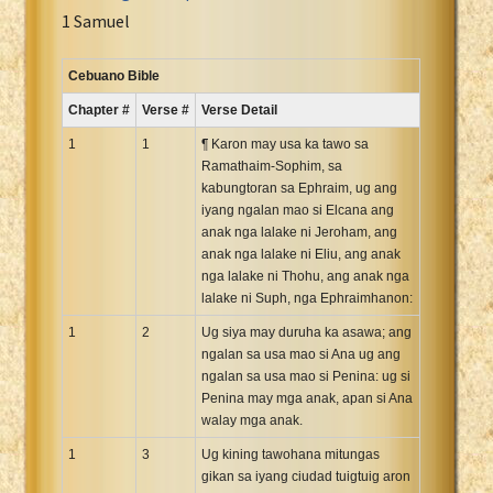
Portuguese Bible
1 Samuel
Romanian Cornilescu Bible
Russian Synodal 1876 Bible
Cebuano Bible
Russian Synodal Bible KOI8
Chapter #
Verse #
Verse Detail
Russian Synodal Bible Win-1251
1
1
¶ Karon may usa ka tawo sa
Shuar New Testament
Ramathaim-Sophim, sa
kabungtoran sa Ephraim, ug ang
Spanish RV 1909 Bible
iyang ngalan mao si Elcana ang
Spanish Sag. Escrituras 1569
anak nga lalake ni Jeroham, ang
Swahili New Testament
anak nga lalake ni Eliu, ang anak
nga lalake ni Thohu, ang anak nga
Swedish 1917 Bible
lalake ni Suph, nga Ephraimhanon:
Tagalog 1905
1
2
Ug siya may duruha ka asawa; ang
Tagalog John and James
ngalan sa usa mao si Ana ug ang
Turkish Bible
ngalan sa usa mao si Penina: ug si
Penina may mga anak, apan si Ana
Ukrainian 1871 NT
walay mga anak.
Ukrainian Bible
1
3
Ug kining tawohana mitungas
Uma New Testament
gikan sa iyang ciudad tuigtuig aron
Vietnamese 1934 Bible