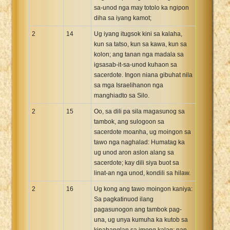
sa-unod nga may totolo ka ngipon
diha sa iyang kamot;
2
14
Ug iyang itugsok kini sa kalaha,
kun sa tatso, kun sa kawa, kun sa
kolon; ang tanan nga madala sa
igsasab-it-sa-unod kuhaon sa
sacerdote. Ingon niana gibuhat nila
sa mga Israelihanon nga
manghiadto sa Silo.
2
15
Oo, sa dili pa sila magasunog sa
tambok, ang sulogoon sa
sacerdote moanha, ug moingon sa
tawo nga naghalad: Humatag ka
ug unod aron aslon alang sa
sacerdote; kay dili siya buot sa
linat-an nga unod, kondili sa hilaw.
2
16
Ug kong ang tawo moingon kaniya:
Sa pagkatinuod ilang
pagasunogon ang tambok pag-
una, ug unya kumuha ka kutob sa
kinahanglan sa imong kalag; nan