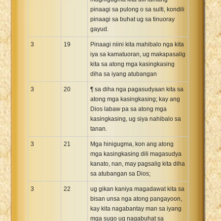
pinaagi sa pulong o sa sulti, kondili
pinaagi sa buhat ug sa tinuoray
gayud.
3
19
Pinaagi niini kita mahibalo nga kita
iya sa kamatuoran, ug makapasalig
kita sa atong mga kasingkasing
diha sa iyang atubangan
3
20
¶ sa diha nga pagasudyaan kita sa
atong mga kasingkasing; kay ang
Dios labaw pa sa atong mga
kasingkasing, ug siya nahibalo sa
tanan.
3
21
Mga hinigugma, kon ang atong
mga kasingkasing dili magasudya
kanato, nan, may pagsalig kita diha
sa atubangan sa Dios;
3
22
ug gikan kaniya magadawat kita sa
bisan unsa nga atong pangayoon,
kay kita nagabantay man sa iyang
mga sugo ug nagabuhat sa