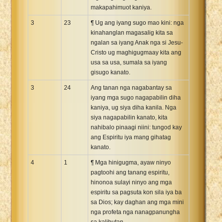
makapahimuot kaniya.
3
23
¶ Ug ang iyang sugo mao kini: nga
kinahanglan magasalig kita sa
ngalan sa iyang Anak nga si Jesu-
Cristo ug maghigugmaay kita ang
usa sa usa, sumala sa iyang
gisugo kanato.
3
24
Ang tanan nga nagabantay sa
iyang mga sugo nagapabilin diha
kaniya, ug siya diha kanila. Nga
siya nagapabilin kanato, kita
nahibalo pinaagi niini: tungod kay
ang Espiritu iya mang gihatag
kanato.
4
1
¶ Mga hinigugma, ayaw ninyo
pagtoohi ang tanang espiritu,
hinonoa sulayi ninyo ang mga
espiritu sa pagsuta kon sila iya ba
sa Dios; kay daghan ang mga mini
nga profeta nga nanagpanungha
sa kalibutan.