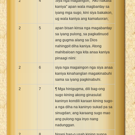
2
4
Siya nga magaingon, "Ako nakaila
kaniya" apan wala magbantay sa
iyang mga sugo, kini siya bakakon,
ug wala kaniya ang kamatuoran;
2
5
apan bisan kinsa nga magabantay
sa iyang pulong, sa pagkatinuod
ang gugma alang sa Dios
nahingpit diha kaniya. Atong
mahibaloan nga kita anaa kaniya
pinaagi niini:
2
6
siya nga magaingon nga siya anaa
kaniya kinahanglan magakinabuhi
sama sa iyang pagkinabuhi.
2
7
¶ Mga hinigugma, dili bag-ong
sugo kining akong ginasulat
kaninyo kondili karaan kining sugo-
a nga diha na kaninyo sukad pa sa
sinugdan; ang karaang sugo mao
ang pulong nga inyo nang
nadunggan.
2
8
Ngani bag-o usab kining sugoa