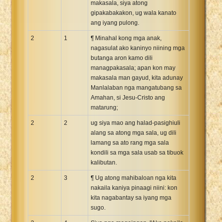
makasala, siya atong
gipakabakakon, ug wala kanato
ang iyang pulong.
2
1
¶ Minahal kong mga anak,
nagasulat ako kaninyo niining mga
butanga aron kamo dili
managpakasala; apan kon may
makasala man gayud, kita adunay
Manlalaban nga mangatubang sa
Amahan, si Jesu-Cristo ang
matarung;
2
2
ug siya mao ang halad-pasighiuli
alang sa atong mga sala, ug dili
lamang sa ato rang mga sala
kondili sa mga sala usab sa tibuok
kalibutan.
2
3
¶ Ug atong mahibaloan nga kita
nakaila kaniya pinaagi niini: kon
kita nagabantay sa iyang mga
sugo.