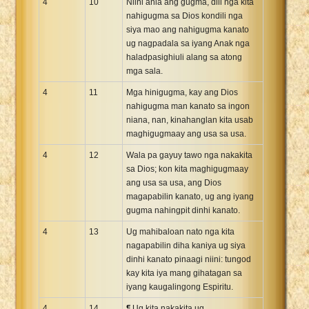
4
10
Niini ania ang gugma, dili nga kita
nahigugma sa Dios kondili nga
siya mao ang nahigugma kanato
ug nagpadala sa iyang Anak nga
haladpasighiuli alang sa atong
mga sala.
4
11
Mga hinigugma, kay ang Dios
nahigugma man kanato sa ingon
niana, nan, kinahanglan kita usab
maghigugmaay ang usa sa usa.
4
12
Wala pa gayuy tawo nga nakakita
sa Dios; kon kita maghigugmaay
ang usa sa usa, ang Dios
magapabilin kanato, ug ang iyang
gugma nahingpit dinhi kanato.
4
13
Ug mahibaloan nato nga kita
nagapabilin diha kaniya ug siya
dinhi kanato pinaagi niini: tungod
kay kita iya mang gihatagan sa
iyang kaugalingong Espiritu.
4
14
¶ Ug kita nakakita ug