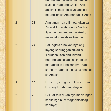
si Jesus mao ang Cristo? Ang
anticristo mao kini siya: ang dili
moangkon sa Amahan ug sa Anak.
2
23
Ang tanan nga dili moangkon sa
Anak dili makabaton sa Amahan.
Apan ang moangkon sa Anak,
makabaton usab sa Amahan.
2
24
Palungtara diha kaninyo ang
inyong nadunggan sukad sa
sinugdan. Kon ang inyong
nadunggan sukad sa sinugdan
magapabilin diha kaninyo, nan,
kamo magapabilin diha sa Anak ug
sa Amahan.
2
25
Ug ang iyang gisaad kanato mao
kini: ang kinabuhing dayon.
2
26
Gisulat ko kini kaninyo mahitungod
kanila nga buot magpahisalaag
kaninyo;