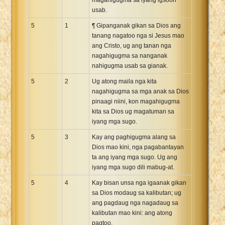
usab.
5
1
¶ Gipanganak gikan sa Dios ang
tanang nagatoo nga si Jesus mao
ang Cristo, ug ang tanan nga
nagahigugma sa nanganak
nahigugma usab sa gianak.
5
2
Ug atong maila nga kita
nagahigugma sa mga anak sa Dios
pinaagi niini, kon magahigugma
kita sa Dios ug magatuman sa
iyang mga sugo.
5
3
Kay ang paghigugma alang sa
Dios mao kini, nga pagabantayan
ta ang iyang mga sugo. Ug ang
iyang mga sugo dili mabug-at.
5
4
Kay bisan unsa nga igaanak gikan
sa Dios modaug sa kalibutan; ug
ang pagdaug nga nagadaug sa
kalibutan mao kini: ang atong
pagtoo.