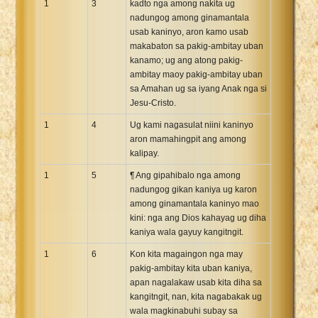
1
3
kadto nga among nakita ug
Xhosa Bible
nadungog among ginamantala
usab kaninyo, aron kamo usab
makabaton sa pakig-ambitay uban
kanamo; ug ang atong pakig-
ambitay maoy pakig-ambitay uban
sa Amahan ug sa iyang Anak nga si
Jesu-Cristo.
1
4
Ug kami nagasulat niini kaninyo
aron mamahingpit ang among
kalipay.
1
5
¶ Ang gipahibalo nga among
nadungog gikan kaniya ug karon
among ginamantala kaninyo mao
kini: nga ang Dios kahayag ug diha
kaniya wala gayuy kangitngit.
1
6
Kon kita magaingon nga may
pakig-ambitay kita uban kaniya,
apan nagalakaw usab kita diha sa
kangitngit, nan, kita nagabakak ug
wala magkinabuhi subay sa