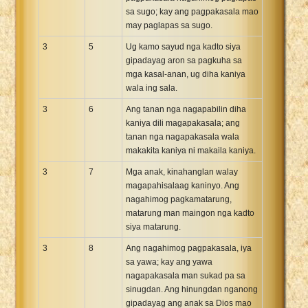
sa sugo; kay ang pagpakasala mao
may paglapas sa sugo.
3
5
Ug kamo sayud nga kadto siya
gipadayag aron sa pagkuha sa
mga kasal-anan, ug diha kaniya
wala ing sala.
3
6
Ang tanan nga nagapabilin diha
kaniya dili magapakasala; ang
tanan nga nagapakasala wala
makakita kaniya ni makaila kaniya.
3
7
Mga anak, kinahanglan walay
magapahisalaag kaninyo. Ang
nagahimog pagkamatarung,
matarung man maingon nga kadto
siya matarung.
3
8
Ang nagahimog pagpakasala, iya
sa yawa; kay ang yawa
nagapakasala man sukad pa sa
sinugdan. Ang hinungdan nganong
gipadayag ang anak sa Dios mao