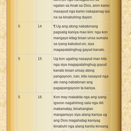
ngalan sa Anak sa Dios, aron kamo
masayud nga kamo nakapanag-iya
na sa kinabuhing dayon.
5
14
¶ Ug ang atong nabatonang
pagsalig kaniya mao kini: nga kon
mangayo kitag bisan unsa sumala
sa iyang kabubut-on, siya
magapatalinghug gayud kanato.
5
15
Ug kon ugaling nasayud man kita
nga siya magapatalinghug gayud
kanato bisan unsay atong
pangayoon, nan, kita nasayud nga
ato nang nabatonan ang
pagapangayoon ta kaniya.
5
16
Kon may makakita nga ang iyang
igsoon nagahimog sala nga dili
makamatay, kinahanglan
mangamuyo siya alang kaniya ug
ang Dios magahatag kaniyag
kinabuhi nga alang kanila kinsang