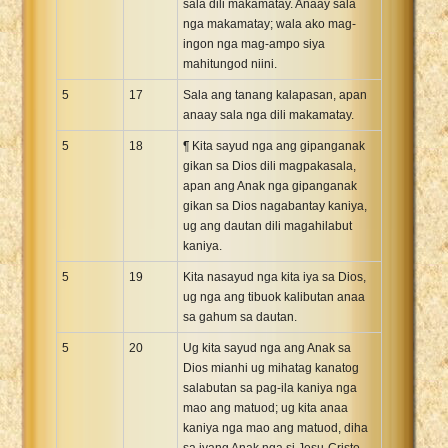
sala dili makamatay. Anaay sala
nga makamatay; wala ako mag-
ingon nga mag-ampo siya
mahitungod niini.
5
17
Sala ang tanang kalapasan, apan
anaay sala nga dili makamatay.
5
18
¶ Kita sayud nga ang gipanganak
gikan sa Dios dili magpakasala,
apan ang Anak nga gipanganak
gikan sa Dios nagabantay kaniya,
ug ang dautan dili magahilabut
kaniya.
5
19
Kita nasayud nga kita iya sa Dios,
ug nga ang tibuok kalibutan anaa
sa gahum sa dautan.
5
20
Ug kita sayud nga ang Anak sa
Dios mianhi ug mihatag kanatog
salabutan sa pag-ila kaniya nga
mao ang matuod; ug kita anaa
kaniya nga mao ang matuod, diha
sa iyang Anak nga si Jesu-Cristo.