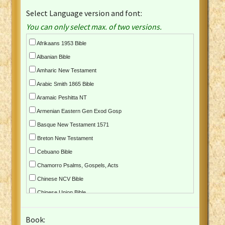
Select Language version and font:
You can only select max. of two versions.
Afrikaans 1953 Bible
Albanian Bible
Amharic New Testament
Arabic Smith 1865 Bible
Aramaic Peshitta NT
Armenian Eastern Gen Exod Gosp
Basque New Testament 1571
Breton New Testament
Cebuano Bible
Chamorro Psalms, Gospels, Acts
Chinese NCV Bible
Chinese Union Bible
Croatian Bible
Book:
Czech Kralicka Bible