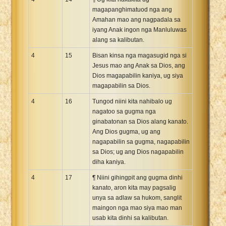
magapanghimatuod nga ang
Amahan mao ang nagpadala sa
iyang Anak ingon nga Manluluwas
alang sa kalibutan.
4
15
Bisan kinsa nga magasugid nga si
Jesus mao ang Anak sa Dios, ang
Dios magapabilin kaniya, ug siya
magapabilin sa Dios.
4
16
Tungod niini kita nahibalo ug
nagatoo sa gugma nga
ginabatonan sa Dios alang kanato.
Ang Dios gugma, ug ang
nagapabilin sa gugma, nagapabilin
sa Dios; ug ang Dios nagapabilin
diha kaniya.
4
17
¶ Niini gihingpit ang gugma dinhi
kanato, aron kita may pagsalig
unya sa adlaw sa hukom, sanglit
maingon nga mao siya mao man
usab kita dinhi sa kalibutan.