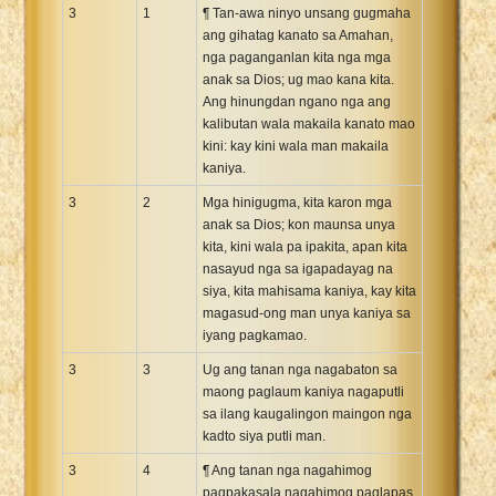
3
1
¶ Tan-awa ninyo unsang gugmaha
ang gihatag kanato sa Amahan,
nga paganganlan kita nga mga
anak sa Dios; ug mao kana kita.
Ang hinungdan ngano nga ang
kalibutan wala makaila kanato mao
kini: kay kini wala man makaila
kaniya.
3
2
Mga hinigugma, kita karon mga
anak sa Dios; kon maunsa unya
kita, kini wala pa ipakita, apan kita
nasayud nga sa igapadayag na
siya, kita mahisama kaniya, kay kita
magasud-ong man unya kaniya sa
iyang pagkamao.
3
3
Ug ang tanan nga nagabaton sa
maong paglaum kaniya nagaputli
sa ilang kaugalingon maingon nga
kadto siya putli man.
3
4
¶ Ang tanan nga nagahimog
pagpakasala nagahimog paglapas