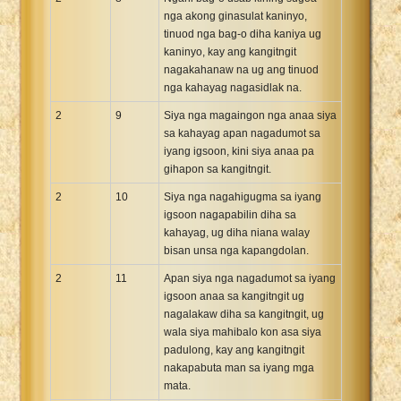
nga akong ginasulat kaninyo,
tinuod nga bag-o diha kaniya ug
kaninyo, kay ang kangitngit
nagakahanaw na ug ang tinuod
nga kahayag nagasidlak na.
2
9
Siya nga magaingon nga anaa siya
sa kahayag apan nagadumot sa
iyang igsoon, kini siya anaa pa
gihapon sa kangitngit.
2
10
Siya nga nagahigugma sa iyang
igsoon nagapabilin diha sa
kahayag, ug diha niana walay
bisan unsa nga kapangdolan.
2
11
Apan siya nga nagadumot sa iyang
igsoon anaa sa kangitngit ug
nagalakaw diha sa kangitngit, ug
wala siya mahibalo kon asa siya
padulong, kay ang kangitngit
nakapabuta man sa iyang mga
mata.