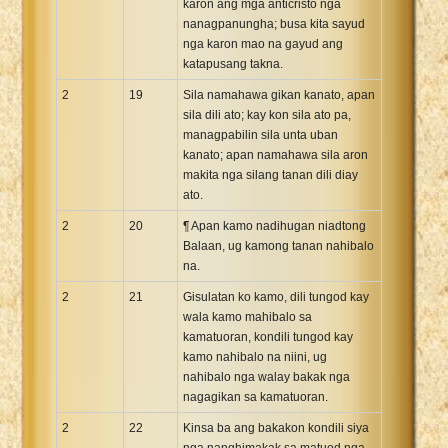
karon ang mga anticristo nga
nanagpanungha; busa kita sayud
nga karon mao na gayud ang
katapusang takna.
2
19
Sila namahawa gikan kanato, apan
sila dili ato; kay kon sila ato pa,
managpabilin sila unta uban
kanato; apan namahawa sila aron
makita nga silang tanan dili diay
ato.
2
20
¶ Apan kamo nadihugan niadtong
Balaan, ug kamong tanan nahibalo
na.
2
21
Gisulatan ko kamo, dili tungod kay
wala kamo mahibalo sa
kamatuoran, kondili tungod kay
kamo nahibalo na niini, ug
nahibalo nga walay bakak nga
nagagikan sa kamatuoran.
2
22
Kinsa ba ang bakakon kondili siya
nga nanghimakak sa matuod nga