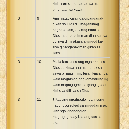
kini: aron sa paglaglag sa mga
binuhatan sa yawa.
3
9
Ang matag-usa nga gipanganak
gikan sa Dios dili magahimog
pagpakasala; kay ang binhi sa
Dios magapabilin man diha kaniya,
ug siya dili makasala tungod kay
siya gipanganak man gikan sa
Dios.
3
10
Maila kon kinsa ang mga anak sa
Dios ug kinsa ang mga anak sa
yawa pinaagi niini: bisan kinsa nga
wala maghimog pagkamatarung ug
wala maghigugma sa iyang igsoon,
kini siya dili iya sa Dios.
3
11
¶ Kay ang gipahibalo nga inyong
nadungog sukad sa sinugdan mao
kini: nga kinahanglan
maghigugmaay kita ang usa sa
usa,