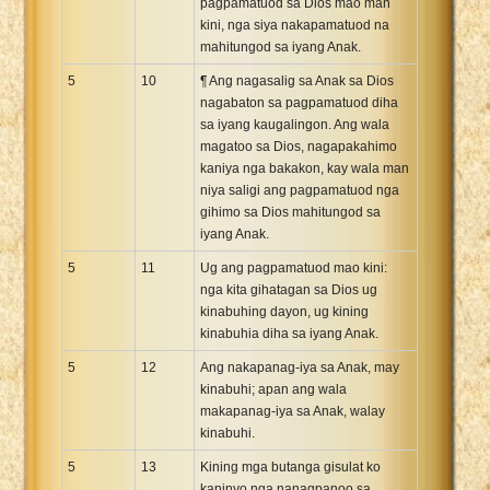
pagpamatuod sa Dios mao man
kini, nga siya nakapamatuod na
mahitungod sa iyang Anak.
5
10
¶ Ang nagasalig sa Anak sa Dios
nagabaton sa pagpamatuod diha
sa iyang kaugalingon. Ang wala
magatoo sa Dios, nagapakahimo
kaniya nga bakakon, kay wala man
niya saligi ang pagpamatuod nga
gihimo sa Dios mahitungod sa
iyang Anak.
5
11
Ug ang pagpamatuod mao kini:
nga kita gihatagan sa Dios ug
kinabuhing dayon, ug kining
kinabuhia diha sa iyang Anak.
5
12
Ang nakapanag-iya sa Anak, may
kinabuhi; apan ang wala
makapanag-iya sa Anak, walay
kinabuhi.
5
13
Kining mga butanga gisulat ko
kaninyo nga nanagpanoo sa