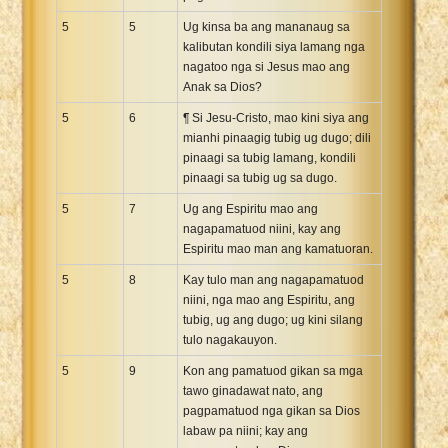
5
5
Ug kinsa ba ang mananaug sa
kalibutan kondili siya lamang nga
nagatoo nga si Jesus mao ang
Anak sa Dios?
5
6
¶ Si Jesu-Cristo, mao kini siya ang
mianhi pinaagig tubig ug dugo; dili
pinaagi sa tubig lamang, kondili
pinaagi sa tubig ug sa dugo.
5
7
Ug ang Espiritu mao ang
nagapamatuod niini, kay ang
Espiritu mao man ang kamatuoran.
5
8
Kay tulo man ang nagapamatuod
niini, nga mao ang Espiritu, ang
tubig, ug ang dugo; ug kini silang
tulo nagakauyon.
5
9
Kon ang pamatuod gikan sa mga
tawo ginadawat nato, ang
pagpamatuod nga gikan sa Dios
labaw pa niini; kay ang