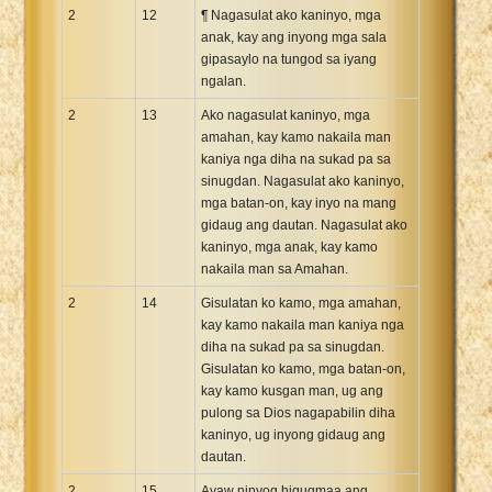
2
12
¶ Nagasulat ako kaninyo, mga
anak, kay ang inyong mga sala
gipasaylo na tungod sa iyang
ngalan.
2
13
Ako nagasulat kaninyo, mga
amahan, kay kamo nakaila man
kaniya nga diha na sukad pa sa
sinugdan. Nagasulat ako kaninyo,
mga batan-on, kay inyo na mang
gidaug ang dautan. Nagasulat ako
kaninyo, mga anak, kay kamo
nakaila man sa Amahan.
2
14
Gisulatan ko kamo, mga amahan,
kay kamo nakaila man kaniya nga
diha na sukad pa sa sinugdan.
Gisulatan ko kamo, mga batan-on,
kay kamo kusgan man, ug ang
pulong sa Dios nagapabilin diha
kaninyo, ug inyong gidaug ang
dautan.
2
15
Ayaw ninyog higugmaa ang