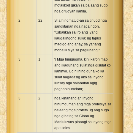
motalikod gikan sa balaang sugo
nga gitugyan kanila.
2
22
Sila hingmatud-an sa tinuod nga
sanglitanan nga nagaingon,
"Gibalikan sa iro ang iyang
kaugalingong suka; ug tapus
madigo ang anay, sa yanang
mobalik siya sa paglunang."
3
1
¶ Mga hinigugma, kini karon mao
ang ikaduhang sulat nga gisulat ko
kaninyo. Ug niining duha ko ka
sulat nagadasig ako sa inyong
lunsay nga salabutan agig
pagpahinumdom;
3
2
nga kinahanglan inyong
hinumduman ang mga profesiya sa
balaang mga profeta ug ang sugo
nga gihatag sa Ginoo ug
Manluluwas pinaagi sa inyong mga
apostoles.