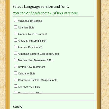
Select Language version and font:
You can only select max. of two versions.
Afrikaans 1953 Bible
Albanian Bible
Amharic New Testament
Arabic Smith 1865 Bible
Aramaic Peshitta NT
Armenian Eastern Gen Exod Gosp
Basque New Testament 1571
Breton New Testament
Cebuano Bible
Chamorro Psalms, Gospels, Acts
Chinese NCV Bible
Chinese Union Bible
Croatian Bible
Book:
Czech Kralicka Bible