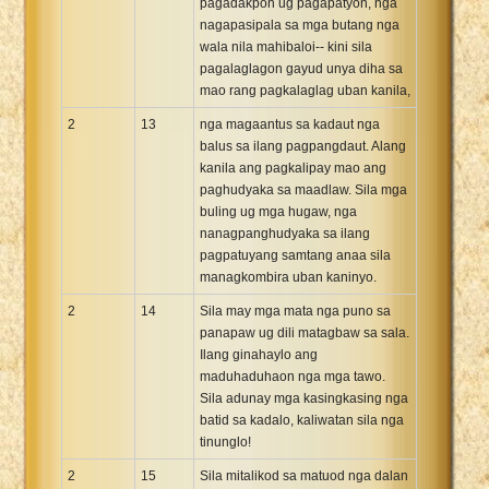
pagadakpon ug pagapatyon, nga
nagapasipala sa mga butang nga
wala nila mahibaloi-- kini sila
pagalaglagon gayud unya diha sa
mao rang pagkalaglag uban kanila,
2
13
nga magaantus sa kadaut nga
balus sa ilang pagpangdaut. Alang
kanila ang pagkalipay mao ang
paghudyaka sa maadlaw. Sila mga
buling ug mga hugaw, nga
nanagpanghudyaka sa ilang
pagpatuyang samtang anaa sila
managkombira uban kaninyo.
2
14
Sila may mga mata nga puno sa
panapaw ug dili matagbaw sa sala.
Ilang ginahaylo ang
maduhaduhaon nga mga tawo.
Sila adunay mga kasingkasing nga
batid sa kadalo, kaliwatan sila nga
tinunglo!
2
15
Sila mitalikod sa matuod nga dalan