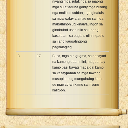
niyang mga sulat; nga sa maong
mga sulat aduna ganiy mga butang
nga malisud sabton, nga ginatuis
sa mga walay alamag ug sa mga
mabalhinon ug kinaiya, ingon sa
ginabuhat usab nila sa ubang
kasulatan, sa pagtuis niini ngadto
sa ilang kaugalingong
pagkalaglag.
3
17
Busa, mga hinigugma, sa nasayud
na kamong daan niini, magbantay
kamo basi bayag madaldal kamo
sa kasaypanan sa mga tawong
masupilon ug mangahulog kamo
ug mawad-an kamo sa inyong
kalig-on.