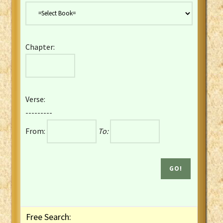
Danish Bible
Dutch Staten Vertaling Bible
Eng. KJV&Book of Mormon
Chapter:
English YLT 1898 Bible
Estonian Genesis New Testament
Finnish 1776 Bible
Finnish 1938 Bible
Verse:
French Darby Bible
---------
French Louis Segond Bible
From:
To:
Gaelic (Manx) Selections
Gaelic (Scottish) Mark
Georgian Gospels Acts James
German Luther 1912 Bible
Gothic NT AmbrosianusA Partial
Greek Modern Bible
Greek NT Byzantine Majority
Free Search:
Greek NT Textus Receptus