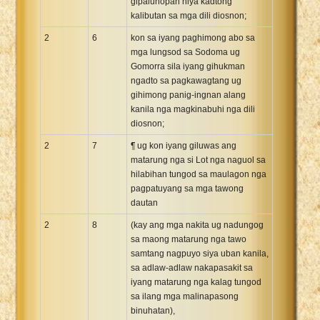
gipalunopan niya kadtong
kalibutan sa mga dili diosnon;
2
6
kon sa iyang paghimong abo sa
mga lungsod sa Sodoma ug
Gomorra sila iyang gihukman
ngadto sa pagkawagtang ug
gihimong panig-ingnan alang
kanila nga magkinabuhi nga dili
diosnon;
2
7
¶ ug kon iyang giluwas ang
matarung nga si Lot nga naguol sa
hilabihan tungod sa maulagon nga
pagpatuyang sa mga tawong
dautan
2
8
(kay ang mga nakita ug nadungog
sa maong matarung nga tawo
samtang nagpuyo siya uban kanila,
sa adlaw-adlaw nakapasakit sa
iyang matarung nga kalag tungod
sa ilang mga malinapasong
binuhatan),