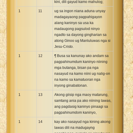
kini, dili gayud kamo mahulog;
1
11
ug sa ingon niana aduna unyay
madagayaong pagpahigayon
alang kaninyo sa usa ka
madaugong pagsulod ninyo
ngadto sa dayong gingharian sa
atong Ginoo ug Manluluwas nga si
Jesu-Cristo.
1
12
¶ Busa sa kanunay ako andam sa
pagpahinumdum kaninyo niining
mga butanga, bisan pa nga
nasayud na kamo niini ug nalig-on
na kamo sa kamatuoran nga
inyong ginabatonan.
1
13
Akong giisip nga maoy matarung,
samtang ania pa ako niining lawas,
ang pagdasig kaninyo pinaagi sa
pagpahinumdom kaninyo,
1
14
kay ako nasayud nga kining akong
lawas dili na madugayng