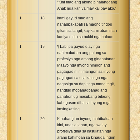
"Kini mao ang akong pinalanggang
Anak nga kaniya may kalipay ako,"
1
18
kami gayud mao ang
nanagpakabati sa maong tingog
gikan sa langit, kay kami uban man
kaniya didto sa bukid nga balaan.
1
19
¶ Labi pa gayud diay nga
nahimatud-an ang pulong sa
profesiya nga among ginabatonan.
Maayo nga inyong himoon ang
pagtagad niini maingon sa inyong
pagtagad sa usa ka suga nga
nagasiga sa dapit nga mangitngit,
hangtud mobanagbanag ang
panahon ug mosubang bitoong
kabugason diha sa inyong mga
kasingkasing.
1
20
Kinahanglan inyong mahibaloan
kini, una sa tanan, nga walay
profesiya diha sa kasulatan nga
arang kahimoan sa kinaugalingon