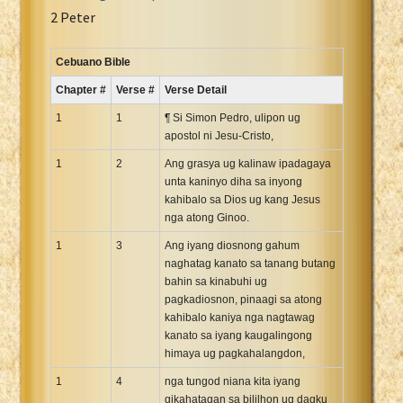
Portuguese Bible
2 Peter
Romanian Cornilescu Bible
Russian Synodal 1876 Bible
Cebuano Bible
Russian Synodal Bible KOI8
Chapter #
Verse #
Verse Detail
Russian Synodal Bible Win-1251
1
1
¶ Si Simon Pedro, ulipon ug
Shuar New Testament
apostol ni Jesu-Cristo,
Spanish RV 1909 Bible
1
2
Ang grasya ug kalinaw ipadagaya
Spanish Sag. Escrituras 1569
unta kaninyo diha sa inyong
kahibalo sa Dios ug kang Jesus
Swahili New Testament
nga atong Ginoo.
Swedish 1917 Bible
1
3
Ang iyang diosnong gahum
Tagalog 1905
naghatag kanato sa tanang butang
Tagalog John and James
bahin sa kinabuhi ug
pagkadiosnon, pinaagi sa atong
Turkish Bible
kahibalo kaniya nga nagtawag
Ukrainian 1871 NT
kanato sa iyang kaugalingong
Ukrainian Bible
himaya ug pagkahalangdon,
Uma New Testament
1
4
nga tungod niana kita iyang
Vietnamese 1934 Bible
gikahatagan sa bililhon ug dagku