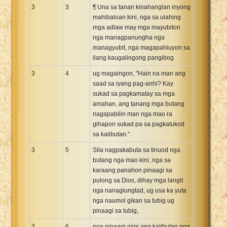
3
3
¶ Una sa tanan kinahanglan inyong
mahibaloan kini, nga sa ulahing
mga adlaw may mga mayubiton
nga managpanungha nga
managyubit, nga magapahiuyon sa
ilang kaugalingong pangibog
3
4
ug magaingon, "Hain na man ang
saad sa iyang pag-anhi? Kay
sukad sa pagkamatay sa mga
amahan, ang tanang mga butang
nagapabilin man nga mao ra
gihapon sukad pa sa pagkatukod
sa kalibutan."
3
5
Sila nagpakabuta sa tinuod nga
butang nga mao kini, nga sa
karaang panahon pinaagi sa
pulong sa Dios, dihay mga langit
nga nanaglungtad, ug usa ka yuta
nga naumol gikan sa tubig ug
pinaagi sa tubig,
3
6
nga pinaagi niini ang kalibutan nga