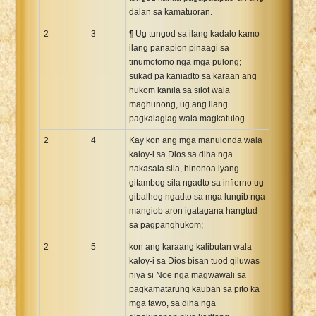
dalan sa kamatuoran.
2
3
¶ Ug tungod sa ilang kadalo kamo
ilang panapion pinaagi sa
tinumotomo nga mga pulong;
sukad pa kaniadto sa karaan ang
hukom kanila sa silot wala
maghunong, ug ang ilang
pagkalaglag wala magkatulog.
2
4
Kay kon ang mga manulonda wala
kaloy-i sa Dios sa diha nga
nakasala sila, hinonoa iyang
gitambog sila ngadto sa infierno ug
gibalhog ngadto sa mga lungib nga
mangiob aron igatagana hangtud
sa pagpanghukom;
2
5
kon ang karaang kalibutan wala
kaloy-i sa Dios bisan tuod giluwas
niya si Noe nga magwawali sa
pagkamatarung kauban sa pito ka
mga tawo, sa diha nga