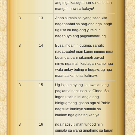
ang mga kasugdanan sa kalibutan
mangatunaw sa kalayo!
3
13
Apan sumala sa iyang saad kita
nagapaabut sa bag-ong nga langit
ug usa ka bag-ong yuta diin
nagapuyo ang pagkamatarung.
3
14
Busa, mga hinigugma, sanglit
nagapaabut man kamo niining mga
butanga, paningkamoti gayud
ninyo nga mahikaplagan kamo nga
wala untay buling o hugaw, ug nga
maanaa kamo sa kalinaw.
3
15
Ug isipa ninyong kaluwasan ang
pagkamainantuson sa Ginoo. Sa
ingon usab niini ang atong
hinigugmang igsoon nga si Pablo
nagsulat kaninyo sumala sa
kaalam nga gihatag kaniya,
3
16
nga nagsulti mahitungod niini
sumala sa iyang ginahimo sa tanan