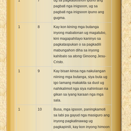
1
7
ug sa pagkadiosnon ipuno ang
pagbati nga inigsoon, ug sa
pagbati nga inigsoon ipuno ang
gugma.
1
8
Kay kon kining mga butanga
inyong mabatonan ug magatubo,
kini magapahilayo kaninyo sa
pagkataspukan o sa pagkadili
mabungahon diha sa inyong
kahibalo sa atong Ginoong Jesu-
Cristo.
1
9
Kay bisan kinsa nga nakulangan
niining mga butanga, siya buta ug
igo lamang makakita sa duol ug
nahikalimot nga siya nahinloan na
gikan sa iyang karaan nga mga
sala.
1
10
Busa, mga igsoon, paningkamoti
sa labi pa gayud nga masiguro ang
inyong pagkatinawag ug
pagkapinili, kay kon inyong himoon