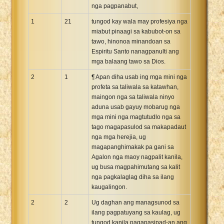
nga pagpanabut,
1
21
tungod kay wala may profesiya nga
miabut pinaagi sa kabubot-on sa
tawo, hinonoa minandoan sa
Espiritu Santo nanagpanulti ang
mga balaang tawo sa Dios.
2
1
¶ Apan diha usab ing mga mini nga
profeta sa taliwala sa katawhan,
maingon nga sa taliwala ninyo
aduna usab gayuy mobarug nga
mga mini nga magtutudlo nga sa
tago magapasulod sa makapadaut
nga mga herejia, ug
magapanghimakak pa gani sa
Agalon nga maoy nagpalit kanila,
ug busa magpahimutang sa kalit
nga pagkalaglag diha sa ilang
kaugalingon.
2
2
Ug daghan ang managsunod sa
ilang pagpatuyang sa kaulag, ug
tungod kanila pagapasipad-an ang