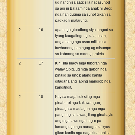
ug nanghisalaag; sila nagasunod
sa agi ni Balaam nga anak ni Beor,
nga nahigugma sa suhol gikan sa
pagkadili matarung,
2
16
apan nga gibadlong siya tungod sa
iyang kaugalingong kalapasan;
ang amang nga asno militok sa
tawhanong paningog ug misumpo
sa kaboang sa maong profeta.
2
17
Kini sila maoy mga tuboran nga
walay tubig, ug mga gabon nga
pinalid sa unos; alang kanila
gitagana ang labing mangiob nga
kangitngit.
2
18
Kay sa magalitok silag mga
pinaburot nga kakawangan,
pinaagi sa maulagon nga mga
pangibog sa lawas, ilang ginahaylo
ang mga tawo nga bag-o pa
lamang nga nga nanagpakaikyas
gikan kanila nga nagakinabuhi sa