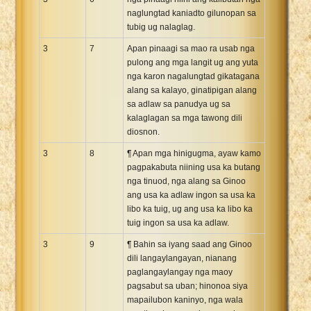
naglungtad kaniadto gilunopan sa
tubig ug nalaglag.
3
7
Apan pinaagi sa mao ra usab nga
pulong ang mga langit ug ang yuta
nga karon nagalungtad gikatagana
alang sa kalayo, ginatipigan alang
sa adlaw sa panudya ug sa
kalaglagan sa mga tawong dili
diosnon.
3
8
¶ Apan mga hinigugma, ayaw kamo
pagpakabuta niining usa ka butang
nga tinuod, nga alang sa Ginoo
ang usa ka adlaw ingon sa usa ka
libo ka tuig, ug ang usa ka libo ka
tuig ingon sa usa ka adlaw.
3
9
¶ Bahin sa iyang saad ang Ginoo
dili langaylangayan, nianang
paglangaylangay nga maoy
pagsabut sa uban; hinonoa siya
mapailubon kaninyo, nga wala