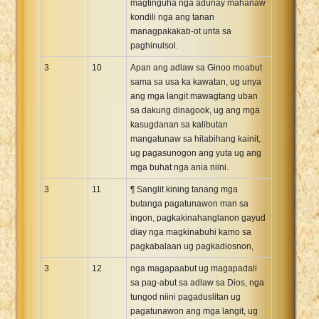
magtinguha nga adunay mahanaw
kondili nga ang tanan
managpakakab-ot unta sa
paghinulsol.
3
10
Apan ang adlaw sa Ginoo moabut
sama sa usa ka kawatan, ug unya
ang mga langit mawagtang uban
sa dakung dinagook, ug ang mga
kasugdanan sa kalibutan
mangatunaw sa hilabihang kainit,
ug pagasunogon ang yuta ug ang
mga buhat nga ania niini.
3
11
¶ Sanglit kining tanang mga
butanga pagatunawon man sa
ingon, pagkakinahanglanon gayud
diay nga magkinabuhi kamo sa
pagkabalaan ug pagkadiosnon,
3
12
nga magapaabut ug magapadali
sa pag-abut sa adlaw sa Dios, nga
tungod niini pagaduslitan ug
pagatunawon ang mga langit, ug