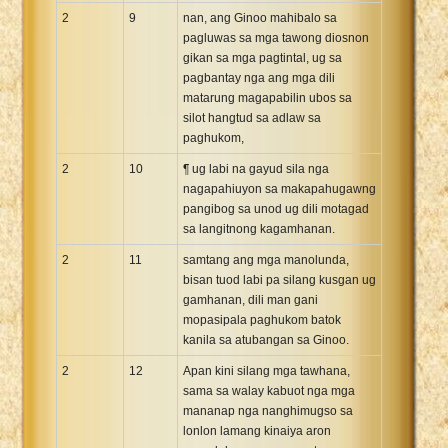
2
9
nan, ang Ginoo mahibalo sa
pagluwas sa mga tawong diosnon
gikan sa mga pagtintal, ug sa
pagbantay nga ang mga dili
matarung magapabilin ubos sa
silot hangtud sa adlaw sa
paghukom,
2
10
¶ ug labi na gayud sila nga
nagapahiuyon sa makapahugawng
pangibog sa unod ug dili motagad
sa langitnong kagamhanan.
2
11
samtang ang mga manolunda,
bisan tuod labi pa silang kusgan ug
gamhanan, dili man gani
mopasipala paghukom batok
kanila sa atubangan sa Ginoo.
2
12
Apan kini silang mga tawhana,
sama sa walay kabuot nga mga
mananap nga nanghimugso sa
lonlon lamang kinaiya aron