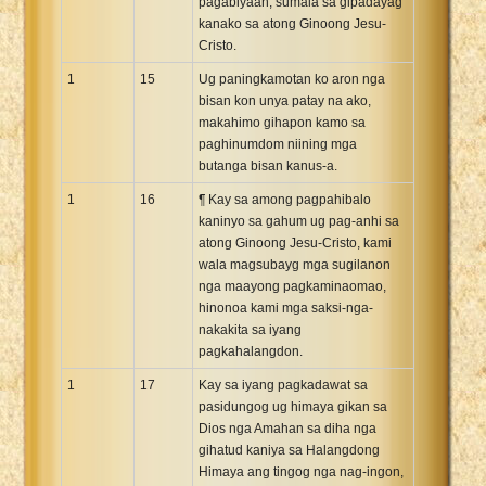
pagabiyaan, sumala sa gipadayag
kanako sa atong Ginoong Jesu-
Cristo.
1
15
Ug paningkamotan ko aron nga
bisan kon unya patay na ako,
makahimo gihapon kamo sa
paghinumdom niining mga
butanga bisan kanus-a.
1
16
¶ Kay sa among pagpahibalo
kaninyo sa gahum ug pag-anhi sa
atong Ginoong Jesu-Cristo, kami
wala magsubayg mga sugilanon
nga maayong pagkaminaomao,
hinonoa kami mga saksi-nga-
nakakita sa iyang
pagkahalangdon.
1
17
Kay sa iyang pagkadawat sa
pasidungog ug himaya gikan sa
Dios nga Amahan sa diha nga
gihatud kaniya sa Halangdong
Himaya ang tingog nga nag-ingon,