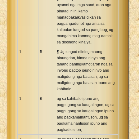
uyamot nga mga saad, aron nga
Xhosa Bible
pinaagi niini kamo
managpakaikyas gikan sa
pagpangadunot nga ania sa
kalibutan tungod sa pangibog, ug
mangahimo kamong mag-aambit
sa diosnong kinaiya.
1
5
¶ Ug tungod niining maong
hinungdan, himoa ninyo ang
tanang paningkamot aron nga sa
inyong pagtoo ipuno ninyo ang
maligdong nga batasan, ug sa
maligdong nga batasan ipuno ang
kahibalo,
1
6
ug sa kahibalo ipuno ang
pagpugong sa kaugalingon, ug sa
pagpugong sa kaugalingon ipuno
ang pagkamainantuson, ug sa
pagkamainantuson ipuno ang
pagkadiosnon,