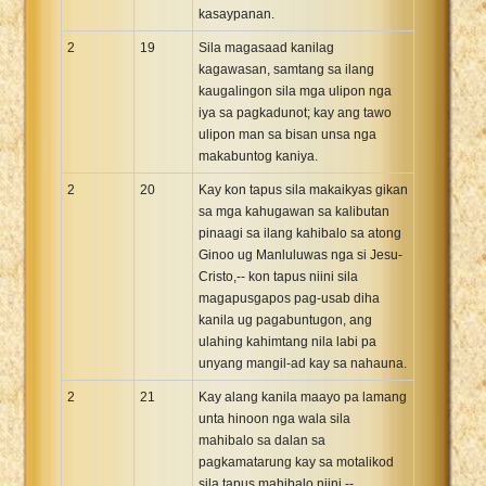
kasaypanan.
2
19
Sila magasaad kanilag
kagawasan, samtang sa ilang
kaugalingon sila mga ulipon nga
iya sa pagkadunot; kay ang tawo
ulipon man sa bisan unsa nga
makabuntog kaniya.
2
20
Kay kon tapus sila makaikyas gikan
sa mga kahugawan sa kalibutan
pinaagi sa ilang kahibalo sa atong
Ginoo ug Manluluwas nga si Jesu-
Cristo,-- kon tapus niini sila
magapusgapos pag-usab diha
kanila ug pagabuntugon, ang
ulahing kahimtang nila labi pa
unyang mangil-ad kay sa nahauna.
2
21
Kay alang kanila maayo pa lamang
unta hinoon nga wala sila
mahibalo sa dalan sa
pagkamatarung kay sa motalikod
sila tapus mahibalo niini,--