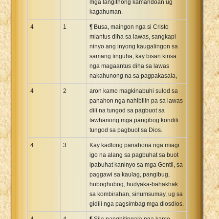
mga langitnong kamandoan ug
kagahuman.
4
1
¶ Busa, maingon nga si Cristo
miantus diha sa lawas, sangkapi
ninyo ang inyong kaugalingon sa
samang tinguha, kay bisan kinsa
nga magaantus diha sa lawas
nakahunong na sa pagpakasala,
4
2
aron kamo magkinabuhi sulod sa
panahon nga nahibilin pa sa lawas
dili na tungod sa pagbuot sa
tawhanong mga pangibog kondili
tungod sa pagbuot sa Dios.
4
3
Kay kadtong panahona nga miagi
igo na alang sa pagbuhat sa buot
ipabuhat kaninyo sa mga Gentil, sa
paggawi sa kaulag, pangibug,
huboghubog, hudyaka-bahakhak
sa kombirahan, sinumsumay, ug sa
gidili nga pagsimbag mga diosdios.
4
4
¶ Sila nanghitingala nga kamo