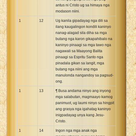
antus ni Cristo ug sa himaya nga
modason niini.
1
12
Ug kanila gipadayag nga dili sa
ilang kaugalingon kondili kaninyo
nanag-alagad sila diha sa mga
butang nga karon gikapahibalo na
kaninyo pinaagi sa mga tawo nga
nagawali sa Maayong Balita
pinaagi sa Espritu Santo nga
pinadala gikan sa langit, mga
butang nga niini ang mga
manulonda nangandoy sa pagsud-
ong.
1
13
¶ Busa andama ninyo ang inyong
mga salabutan, magmaayo kamog
panimuot, ug laumi ninyo sa hingpit
ang grasya nga igahatag kaninyo
inigpadayag unya kang Jesu-
Cristo.
1
14
Ingon nga mga anak nga