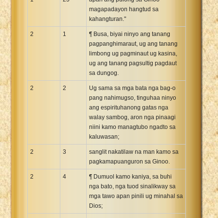
magapadayon hangtud sa
kahangturan."
2
1
¶ Busa, biyai ninyo ang tanang
pagpanghimaraut, ug ang tanang
limbong ug pagminaut ug kasina,
ug ang tanang pagsultig pagdaut
sa dungog.
2
2
Ug sama sa mga bata nga bag-o
pang nahimugso, tinguhaa ninyo
ang espirituhanong gatas nga
walay sambog, aron nga pinaagi
niini kamo managtubo ngadto sa
kaluwasan;
2
3
sanglit nakatilaw na man kamo sa
pagkamapuanguron sa Ginoo.
2
4
¶ Dumuol kamo kaniya, sa buhi
nga bato, nga tuod sinalikway sa
mga tawo apan pinili ug minahal sa
Dios;