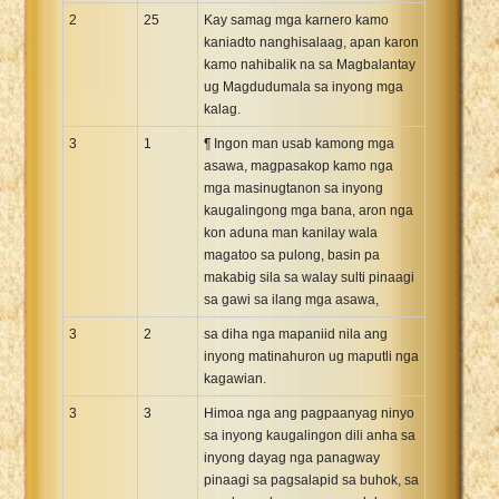
2
25
Kay samag mga karnero kamo
kaniadto nanghisalaag, apan karon
kamo nahibalik na sa Magbalantay
ug Magdudumala sa inyong mga
kalag.
3
1
¶ Ingon man usab kamong mga
asawa, magpasakop kamo nga
mga masinugtanon sa inyong
kaugalingong mga bana, aron nga
kon aduna man kanilay wala
magatoo sa pulong, basin pa
makabig sila sa walay sulti pinaagi
sa gawi sa ilang mga asawa,
3
2
sa diha nga mapaniid nila ang
inyong matinahuron ug maputli nga
kagawian.
3
3
Himoa nga ang pagpaanyag ninyo
sa inyong kaugalingon dili anha sa
inyong dayag nga panagway
pinaagi sa pagsalapid sa buhok, sa