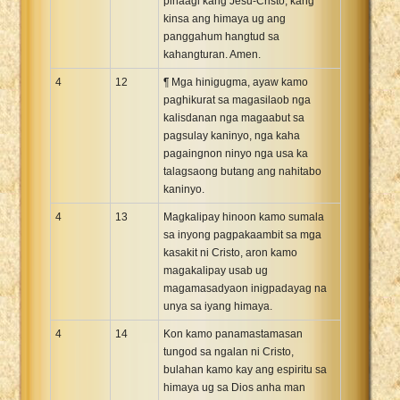
pinaagi kang Jesu-Cristo, kang
kinsa ang himaya ug ang
panggahum hangtud sa
kahangturan. Amen.
4
12
¶ Mga hinigugma, ayaw kamo
paghikurat sa magasilaob nga
kalisdanan nga magaabut sa
pagsulay kaninyo, nga kaha
pagaingnon ninyo nga usa ka
talagsaong butang ang nahitabo
kaninyo.
4
13
Magkalipay hinoon kamo sumala
sa inyong pagpakaambit sa mga
kasakit ni Cristo, aron kamo
magakalipay usab ug
magamasadyaon inigpadayag na
unya sa iyang himaya.
4
14
Kon kamo panamastamasan
tungod sa ngalan ni Cristo,
bulahan kamo kay ang espiritu sa
himaya ug sa Dios anha man