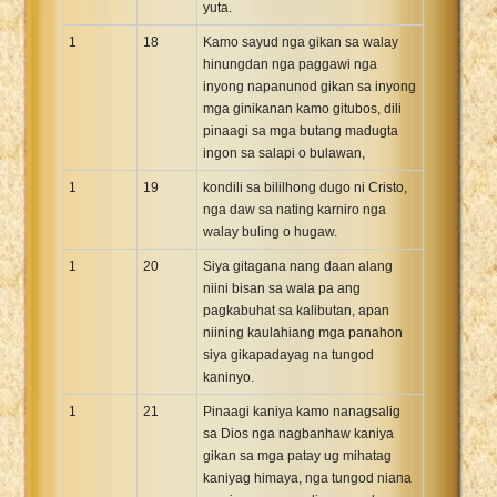
yuta.
1
18
Kamo sayud nga gikan sa walay
hinungdan nga paggawi nga
inyong napanunod gikan sa inyong
mga ginikanan kamo gitubos, dili
pinaagi sa mga butang madugta
ingon sa salapi o bulawan,
1
19
kondili sa bililhong dugo ni Cristo,
nga daw sa nating karniro nga
walay buling o hugaw.
1
20
Siya gitagana nang daan alang
niini bisan sa wala pa ang
pagkabuhat sa kalibutan, apan
niining kaulahiang mga panahon
siya gikapadayag na tungod
kaninyo.
1
21
Pinaagi kaniya kamo nanagsalig
sa Dios nga nagbanhaw kaniya
gikan sa mga patay ug mihatag
kaniyag himaya, nga tungod niana