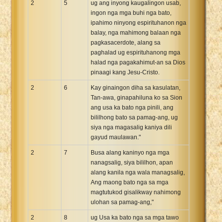
2
5
ug ang inyong kaugalingon usab,
ingon nga mga buhi nga bato,
ipahimo ninyong espirituhanon nga
balay, nga mahimong balaan nga
pagkasacerdote, alang sa
paghalad ug espirituhanong mga
halad nga pagakahimut-an sa Dios
pinaagi kang Jesu-Cristo.
2
6
Kay ginaingon diha sa kasulatan,
Tan-awa, ginapahiluna ko sa Sion
ang usa ka bato nga pinili, ang
bililhong bato sa pamag-ang, ug
siya nga magasalig kaniya dili
gayud maulawan."
2
7
Busa alang kaninyo nga mga
nanagsalig, siya bililhon, apan
alang kanila nga wala managsalig,
Ang maong bato nga sa mga
magtutukod gisalikway nahimong
ulohan sa pamag-ang,"
2
8
ug Usa ka bato nga sa mga tawo