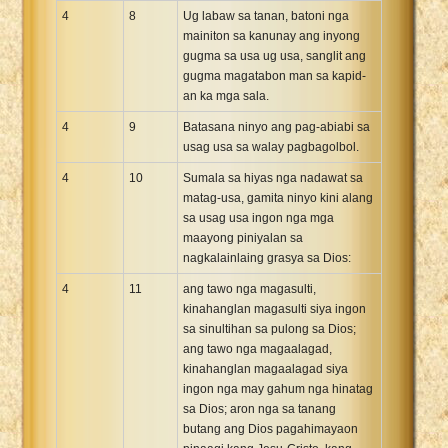
4
8
Ug labaw sa tanan, batoni nga
mainiton sa kanunay ang inyong
gugma sa usa ug usa, sanglit ang
gugma magatabon man sa kapid-
an ka mga sala.
4
9
Batasana ninyo ang pag-abiabi sa
usag usa sa walay pagbagolbol.
4
10
Sumala sa hiyas nga nadawat sa
matag-usa, gamita ninyo kini alang
sa usag usa ingon nga mga
maayong piniyalan sa
nagkalainlaing grasya sa Dios:
4
11
ang tawo nga magasulti,
kinahanglan magasulti siya ingon
sa sinultihan sa pulong sa Dios;
ang tawo nga magaalagad,
kinahanglan magaalagad siya
ingon nga may gahum nga hinatag
sa Dios; aron nga sa tanang
butang ang Dios pagahimayaon