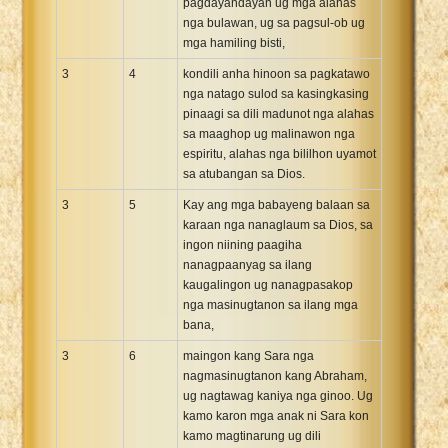
pagdayandayan ug mga alahas
nga bulawan, ug sa pagsul-ob ug
mga hamiling bisti,
3
4
kondili anha hinoon sa pagkatawo
nga natago sulod sa kasingkasing
pinaagi sa dili madunot nga alahas
sa maaghop ug malinawon nga
espiritu, alahas nga bililhon uyamot
sa atubangan sa Dios.
3
5
Kay ang mga babayeng balaan sa
karaan nga nanaglaum sa Dios, sa
ingon niining paagiha
nanagpaanyag sa ilang
kaugalingon ug nanagpasakop
nga masinugtanon sa ilang mga
bana,
3
6
maingon kang Sara nga
nagmasinugtanon kang Abraham,
ug nagtawag kaniya nga ginoo. Ug
kamo karon mga anak ni Sara kon
kamo magtinarung ug dili