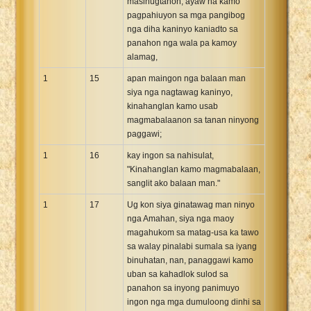
masinugtanon, ayaw na kamo
pagpahiuyon sa mga pangibog
nga diha kaninyo kaniadto sa
panahon nga wala pa kamoy
alamag,
1
15
apan maingon nga balaan man
siya nga nagtawag kaninyo,
kinahanglan kamo usab
magmabalaanon sa tanan ninyong
paggawi;
1
16
kay ingon sa nahisulat,
"Kinahanglan kamo magmabalaan,
sanglit ako balaan man."
1
17
Ug kon siya ginatawag man ninyo
nga Amahan, siya nga maoy
magahukom sa matag-usa ka tawo
sa walay pinalabi sumala sa iyang
binuhatan, nan, panaggawi kamo
uban sa kahadlok sulod sa
panahon sa inyong panimuyo
ingon nga mga dumuloong dinhi sa