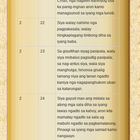
Cristo, nga nagbilin kaninyog usa
ka panig-ingnan aron kamo
managsunod sa iyang mga tunob.
2
22
Siya walay nahimo nga
pagpakasala; walay
hingkaplagang limbong diha sa
iyang baba.
2
23
Sa gisultihan siyag pasipala, wala
siya mobalus pagsultig pasipala;
sa nag-antus siya, wala siya
manghulga; hinonoa gisalig
lamang niya ang tanan ngadto
kaniya nga nagapanghukom uban
sa katarungan.
2
24
Siya gayud mao ang midala sa
atong mga sala diha sa iyang
lawas ngadto sa kahoy, aron kita
mamatay ngadto sa sala ug
mabuhi ngadto sa pagkamatarung.
Pinaagi sa iyang mga samad kamo
nangaayo.