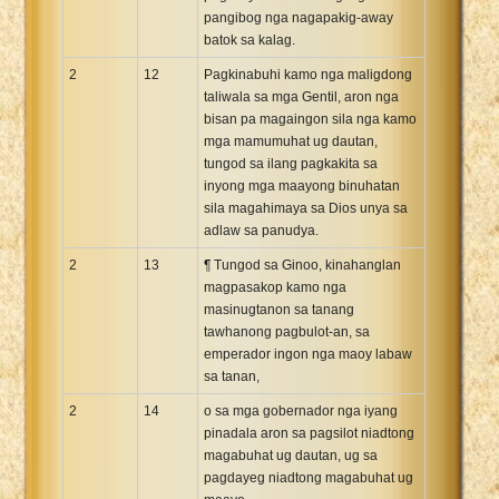
pangibog nga nagapakig-away
batok sa kalag.
2
12
Pagkinabuhi kamo nga maligdong
taliwala sa mga Gentil, aron nga
bisan pa magaingon sila nga kamo
mga mamumuhat ug dautan,
tungod sa ilang pagkakita sa
inyong mga maayong binuhatan
sila magahimaya sa Dios unya sa
adlaw sa panudya.
2
13
¶ Tungod sa Ginoo, kinahanglan
magpasakop kamo nga
masinugtanon sa tanang
tawhanong pagbulot-an, sa
emperador ingon nga maoy labaw
sa tanan,
2
14
o sa mga gobernador nga iyang
pinadala aron sa pagsilot niadtong
magabuhat ug dautan, ug sa
pagdayeg niadtong magabuhat ug