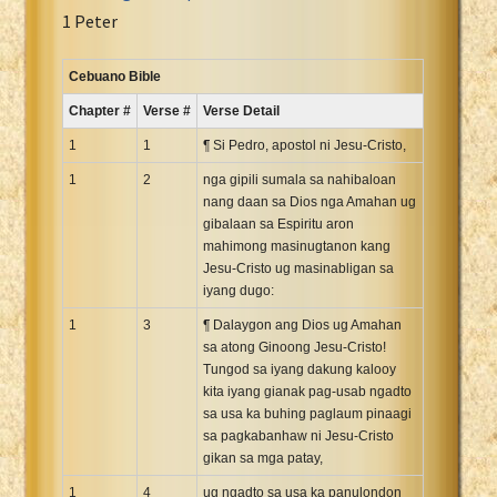
Portuguese Bible
1 Peter
Romanian Cornilescu Bible
Russian Synodal 1876 Bible
Cebuano Bible
Russian Synodal Bible KOI8
Chapter #
Verse #
Verse Detail
Russian Synodal Bible Win-1251
1
1
¶ Si Pedro, apostol ni Jesu-Cristo,
Shuar New Testament
1
2
nga gipili sumala sa nahibaloan
Spanish RV 1909 Bible
nang daan sa Dios nga Amahan ug
Spanish Sag. Escrituras 1569
gibalaan sa Espiritu aron
mahimong masinugtanon kang
Swahili New Testament
Jesu-Cristo ug masinabligan sa
Swedish 1917 Bible
iyang dugo:
Tagalog 1905
1
3
¶ Dalaygon ang Dios ug Amahan
Tagalog John and James
sa atong Ginoong Jesu-Cristo!
Tungod sa iyang dakung kalooy
Turkish Bible
kita iyang gianak pag-usab ngadto
Ukrainian 1871 NT
sa usa ka buhing paglaum pinaagi
Ukrainian Bible
sa pagkabanhaw ni Jesu-Cristo
gikan sa mga patay,
Uma New Testament
1
Vietnamese 1934 Bible
4
ug ngadto sa usa ka panulondon