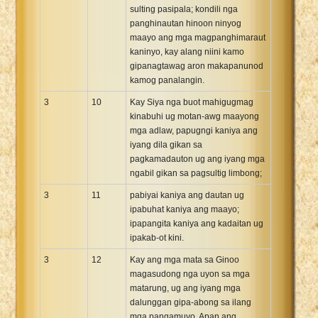
sulting pasipala; kondili nga
panghinautan hinoon ninyog
maayo ang mga magpanghimaraut
kaninyo, kay alang niini kamo
gipanagtawag aron makapanunod
kamog panalangin.
3
10
Kay Siya nga buot mahigugmag
kinabuhi ug motan-awg maayong
mga adlaw, papugngi kaniya ang
iyang dila gikan sa
pagkamadauton ug ang iyang mga
ngabil gikan sa pagsultig limbong;
3
11
pabiyai kaniya ang dautan ug
ipabuhat kaniya ang maayo;
ipapangita kaniya ang kadaitan ug
ipakab-ot kini.
3
12
Kay ang mga mata sa Ginoo
magasudong nga uyon sa mga
matarung, ug ang iyang mga
dalunggan gipa-abong sa ilang
mga pangamuyo. Apan ang