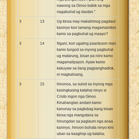
nawong sa Ginoo batok sa mga
nagabuhat ug dautan."
3
13
Ug kinsa may makahimog pagdaut
kaninyo kon lamang magamainiton
kamo sa pagbuhat ug maayo?
3
14
Ngani, kon ugaling paantuson man
kamo tungod sa inyong pagbuhat
ug matarung, bisan pa niini kamo
magamalipayon. Ayaw kamo
kakuyaw sa ilang pagpanghadlok,
ni magkalisang,
3
15
hinonoa, sa sulod sa inyong mga
kasingkasing katahai ninyo si
Cristo ingon nga Ginoo.
Kinahanglan andam kamo
kanunay sa pagtubag kang bisan
kinsa nga mangutana sa
hinungdan sa paglaum nga anaa
kaninyo, hinoon buhata ninyo kini
uban sa kaaghop ug kataha;