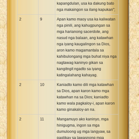
kapangdulan, usa ka dakung bato
nga makaingon sa ilang kapukan";
2
9
Apan kamo maoy usa ka kaliwatan
nga pinili, ang kahugpungan sa
mga harianong sacerdote, ang
nasud nga balaan, ang katawhan
nga iyang kaugalingon sa Dios,
aron kamo magamantala sa
kahibulongang mga buhat niya nga
nagtawag kaninyo gikan sa
kangitngit ngadto sa iyang
katingalahang kahayag.
2
10
Kaniadto kamo dili mga katawhan
sa Dios, apan karon kamo mga
katawhan na sa Dios; kaniadto
kamo wala pagkaloy-i, apan karon
kamo ginakaloy-an na.
2
11
Mangamuyo ako kaninyo, mga
hinigugma, ingon sa mga
dumuloong ug mga langyaw, sa
paglikay sa lawasnong mga