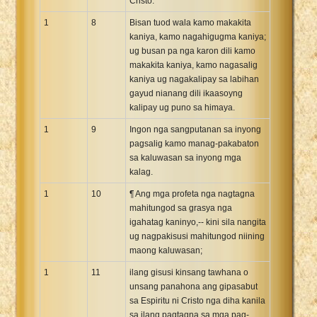
Cristo.
1
8
Bisan tuod wala kamo makakita
kaniya, kamo nagahigugma kaniya;
ug busan pa nga karon dili kamo
makakita kaniya, kamo nagasalig
kaniya ug nagakalipay sa labihan
gayud nianang dili ikaasoyng
kalipay ug puno sa himaya.
1
9
Ingon nga sangputanan sa inyong
pagsalig kamo manag-pakabaton
sa kaluwasan sa inyong mga
kalag.
1
10
¶ Ang mga profeta nga nagtagna
mahitungod sa grasya nga
igahatag kaninyo,-- kini sila nangita
ug nagpakisusi mahitungod niining
maong kaluwasan;
1
11
ilang gisusi kinsang tawhana o
unsang panahona ang gipasabut
sa Espiritu ni Cristo nga diha kanila
sa ilang pagtagna sa mga pag-