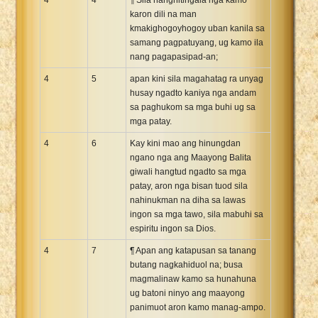
karon dili na man
kmakighogoyhogoy uban kanila sa
samang pagpatuyang, ug kamo ila
nang pagapasipad-an;
4
5
apan kini sila magahatag ra unyag
husay ngadto kaniya nga andam
sa paghukom sa mga buhi ug sa
mga patay.
4
6
Kay kini mao ang hinungdan
ngano nga ang Maayong Balita
giwali hangtud ngadto sa mga
patay, aron nga bisan tuod sila
nahinukman na diha sa lawas
ingon sa mga tawo, sila mabuhi sa
espiritu ingon sa Dios.
4
7
¶ Apan ang katapusan sa tanang
butang nagkahiduol na; busa
magmalinaw kamo sa hunahuna
ug batoni ninyo ang maayong
panimuot aron kamo manag-ampo.