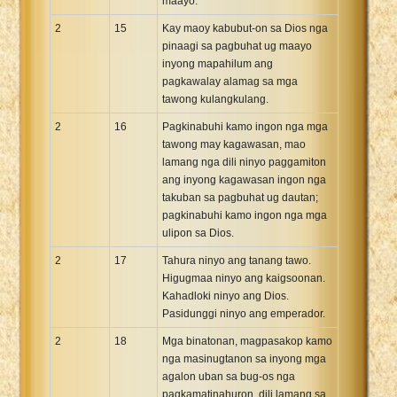
maayo.
2
15
Kay maoy kabubut-on sa Dios nga
pinaagi sa pagbuhat ug maayo
inyong mapahilum ang
pagkawalay alamag sa mga
tawong kulangkulang.
2
16
Pagkinabuhi kamo ingon nga mga
tawong may kagawasan, mao
lamang nga dili ninyo paggamiton
ang inyong kagawasan ingon nga
takuban sa pagbuhat ug dautan;
pagkinabuhi kamo ingon nga mga
ulipon sa Dios.
2
17
Tahura ninyo ang tanang tawo.
Higugmaa ninyo ang kaigsoonan.
Kahadloki ninyo ang Dios.
Pasidunggi ninyo ang emperador.
2
18
Mga binatonan, magpasakop kamo
nga masinugtanon sa inyong mga
agalon uban sa bug-os nga
pagkamatinahuron, dili lamang sa