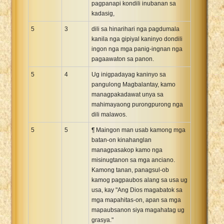
pagpanapi kondili inubanan sa
kadasig,
5
3
dili sa hinarihari nga pagdumala
kanila nga gipiyal kaninyo dondili
ingon nga mga panig-ingnan nga
pagaawaton sa panon.
5
4
Ug inigpadayag kaninyo sa
pangulong Magbalantay, kamo
managpakadawat unya sa
mahimayaong purongpurong nga
dili malawos.
5
5
¶ Maingon man usab kamong mga
batan-on kinahanglan
managpasakop kamo nga
misinugtanon sa mga anciano.
Kamong tanan, panagsul-ob
kamog pagpaubos alang sa usa ug
usa, kay "Ang Dios magabatok sa
mga mapahitas-on, apan sa mga
mapaubsanon siya magahatag ug
grasya."