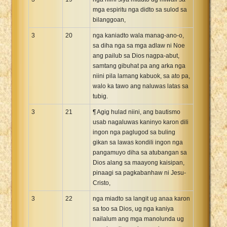
mga espiritu nga didto sa sulod sa
bilanggoan,
3
20
nga kaniadto wala manag-ano-o,
sa diha nga sa mga adlaw ni Noe
ang pailub sa Dios nagpa-abut,
samtang gibuhat pa ang arka nga
niini pila lamang kabuok, sa ato pa,
walo ka tawo ang naluwas latas sa
tubig.
3
21
¶ Agig hulad niini, ang bautismo
usab nagaluwas kaninyo karon dili
ingon nga paglugod sa buling
gikan sa lawas kondili ingon nga
pangamuyo diha sa atubangan sa
Dios alang sa maayong kaisipan,
pinaagi sa pagkabanhaw ni Jesu-
Cristo,
3
22
nga miadto sa langit ug anaa karon
sa too sa Dios, ug nga kaniya
nailalum ang mga manolunda ug