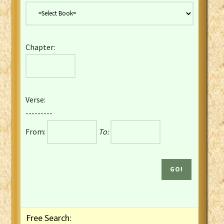
Danish Bible
Dutch Staten Vertaling Bible
Eng. KJV&Book of Mormon
Chapter:
English YLT 1898 Bible
Estonian Genesis New Testament
Finnish 1776 Bible
Finnish 1938 Bible
Verse:
French Darby Bible
---------
French Louis Segond Bible
From:
To:
Gaelic (Manx) Selections
Gaelic (Scottish) Mark
Georgian Gospels Acts James
German Luther 1912 Bible
Gothic NT AmbrosianusA Partial
Greek Modern Bible
Greek NT Byzantine Majority
Free Search:
Greek NT Textus Receptus