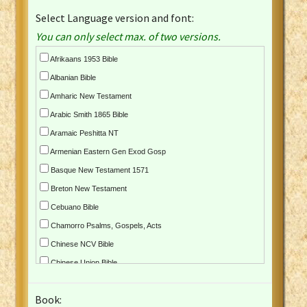
Select Language version and font:
You can only select max. of two versions.
Afrikaans 1953 Bible
Albanian Bible
Amharic New Testament
Arabic Smith 1865 Bible
Aramaic Peshitta NT
Armenian Eastern Gen Exod Gosp
Basque New Testament 1571
Breton New Testament
Cebuano Bible
Chamorro Psalms, Gospels, Acts
Chinese NCV Bible
Chinese Union Bible
Croatian Bible
Book:
Czech Kralicka Bible