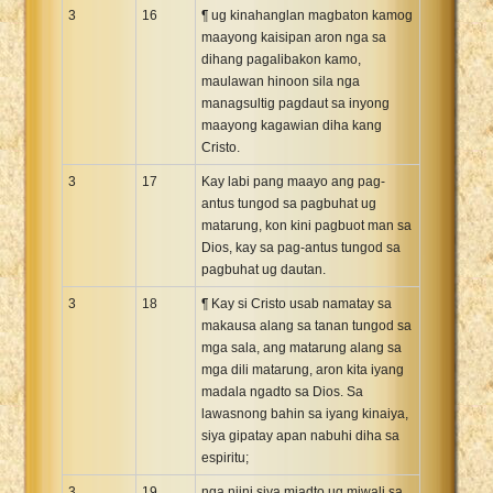
3
16
¶ ug kinahanglan magbaton kamog
maayong kaisipan aron nga sa
dihang pagalibakon kamo,
maulawan hinoon sila nga
managsultig pagdaut sa inyong
maayong kagawian diha kang
Cristo.
3
17
Kay labi pang maayo ang pag-
antus tungod sa pagbuhat ug
matarung, kon kini pagbuot man sa
Dios, kay sa pag-antus tungod sa
pagbuhat ug dautan.
3
18
¶ Kay si Cristo usab namatay sa
makausa alang sa tanan tungod sa
mga sala, ang matarung alang sa
mga dili matarung, aron kita iyang
madala ngadto sa Dios. Sa
lawasnong bahin sa iyang kinaiya,
siya gipatay apan nabuhi diha sa
espiritu;
3
19
nga niini siya miadto ug miwali sa