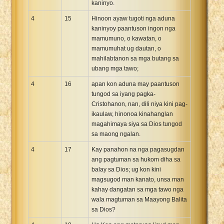
kaninyo.
4
15
Hinoon ayaw tugoti nga aduna
kaninyoy paantuson ingon nga
mamumuno, o kawatan, o
mamumuhat ug dautan, o
mahilabtanon sa mga butang sa
ubang mga tawo;
4
16
apan kon aduna may paantuson
tungod sa iyang pagka-
Cristohanon, nan, dili niya kini pag-
ikaulaw, hinonoa kinahanglan
magahimaya siya sa Dios tungod
sa maong ngalan.
4
17
Kay panahon na nga pagasugdan
ang pagtuman sa hukom diha sa
balay sa Dios; ug kon kini
magsugod man kanato, unsa man
kahay dangatan sa mga tawo nga
wala magtuman sa Maayong Balita
sa Dios?