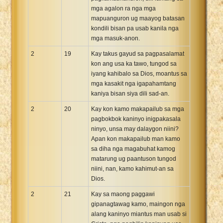
mga agalon ra nga mga
mapuanguron ug maayog batasan
kondili bisan pa usab kanila nga
mga masuk-anon.
2
19
Kay takus gayud sa pagpasalamat
kon ang usa ka tawo, tungod sa
iyang kahibalo sa Dios, moantus sa
mga kasakit nga igapahamtang
kaniya bisan siya dili sad-an.
2
20
Kay kon kamo makapailub sa mga
pagbokbok kaninyo inigpakasala
ninyo, unsa may dalaygon niini?
Apan kon makapailub man kamo
sa diha nga magabuhat kamog
matarung ug paantuson tungod
niini, nan, kamo kahimut-an sa
Dios.
2
21
Kay sa maong paggawi
gipanagtawag kamo, maingon nga
alang kaninyo miantus man usab si