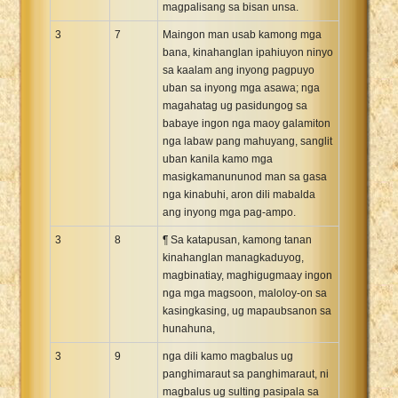
magpalisang sa bisan unsa.
3
7
Maingon man usab kamong mga
bana, kinahanglan ipahiuyon ninyo
sa kaalam ang inyong pagpuyo
uban sa inyong mga asawa; nga
magahatag ug pasidungog sa
babaye ingon nga maoy galamiton
nga labaw pang mahuyang, sanglit
uban kanila kamo mga
masigkamanununod man sa gasa
nga kinabuhi, aron dili mabalda
ang inyong mga pag-ampo.
3
8
¶ Sa katapusan, kamong tanan
kinahanglan managkaduyog,
magbinatiay, maghigugmaay ingon
nga mga magsoon, maloloy-on sa
kasingkasing, ug mapaubsanon sa
hunahuna,
3
9
nga dili kamo magbalus ug
panghimaraut sa panghimaraut, ni
magbalus ug sulting pasipala sa