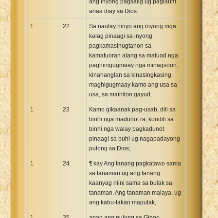
ang inyong pagsalig ug paglaum
anaa diay sa Dios.
1
22
Sa naulay ninyo ang inyong mga
kalag pinaagi sa inyong
pagkamasinugtanon sa
kamatuoran alang sa matuod nga
paghinigugmaay nga minagsoon,
kinahanglan sa kinasingkasing
maghigugmaay kamo ang usa sa
usa, sa mainiton gayud.
1
23
Kamo gikaanak pag-usab, dili sa
binhi nga madunot ra, kondili sa
binhi nga walay pagkadunot
pinaagi sa buhi ug nagapadayong
pulong sa Dios;
1
24
¶ kay Ang tanang pagkatawo sama
sa tanaman ug ang tanang
kaanyag niini sama sa bulak sa
tanaman. Ang tanaman malaya, ug
ang kabu-lakan mapulak,
1
25
apan ang pulong sa Ginoo