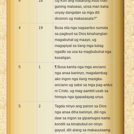
4
18
Ug Kon ang matarung lisud man
ganing maluwas, unsa man kaha
unyay dangatan sa mga dili
diosnon ug makasasala?"
4
19
Busa sila nga nagaantus sumala
sa pagbuot sa Dios kinahanglan
magabuhat ug maayo, ug
magapiyal sa ilang mga kalag
ngadto sa usa ka magbubuhat nga
kasaligan.
5
1
¶ Busa kanila nga mga anciano
nga anaa kaninyo, magatambag
ako ingon nga ilang masigka-
anciano ug saksi sa mga pag-antus
ni Cristo, ug mag-aambit usab sa
himaya nga igapadayag unya.
5
2
Tagda ninyo ang panon sa Dios
nga anaa diha kaninyo, dili nga
daw sa ingon sa gipamugos kamo
kondili sa kinabubut-on ninyo
gayud, dili alang sa makauulawng