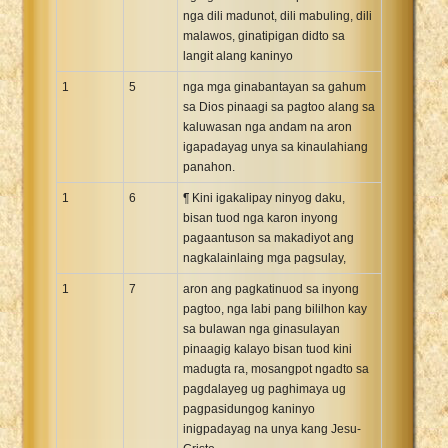
nga dili madunot, dili mabuling, dili
Xhosa Bible
malawos, ginatipigan didto sa
langit alang kaninyo
1
5
nga mga ginabantayan sa gahum
sa Dios pinaagi sa pagtoo alang sa
kaluwasan nga andam na aron
igapadayag unya sa kinaulahiang
panahon.
1
6
¶ Kini igakalipay ninyog daku,
bisan tuod nga karon inyong
pagaantuson sa makadiyot ang
nagkalainlaing mga pagsulay,
1
7
aron ang pagkatinuod sa inyong
pagtoo, nga labi pang bililhon kay
sa bulawan nga ginasulayan
pinaagig kalayo bisan tuod kini
madugta ra, mosangpot ngadto sa
pagdalayeg ug paghimaya ug
pagpasidungog kaninyo
inigpadayag na unya kang Jesu-