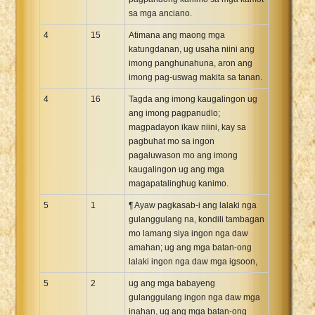
sa mga anciano.
4
15
Atimana ang maong mga
katungdanan, ug usaha niini ang
imong panghunahuna, aron ang
imong pag-uswag makita sa tanan.
4
16
Tagda ang imong kaugalingon ug
ang imong pagpanudlo;
magpadayon ikaw niini, kay sa
pagbuhat mo sa ingon
pagaluwason mo ang imong
kaugalingon ug ang mga
magapatalinghug kanimo.
5
1
¶ Ayaw pagkasab-i ang lalaki nga
gulanggulang na, kondili tambagan
mo lamang siya ingon nga daw
amahan; ug ang mga batan-ong
lalaki ingon nga daw mga igsoon,
5
2
ug ang mga babayeng
gulanggulang ingon nga daw mga
inahan, ug ang mga batan-ong