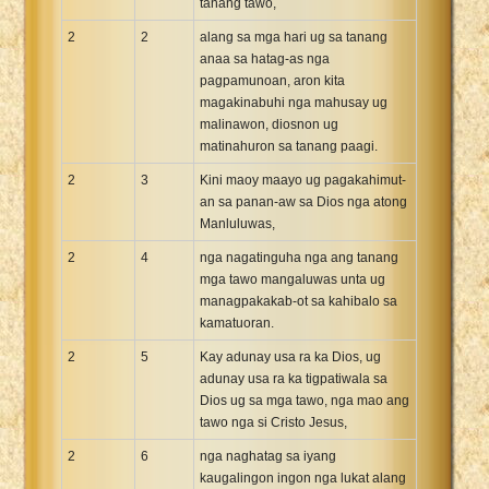
tanang tawo,
2
2
alang sa mga hari ug sa tanang
anaa sa hatag-as nga
pagpamunoan, aron kita
magakinabuhi nga mahusay ug
malinawon, diosnon ug
matinahuron sa tanang paagi.
2
3
Kini maoy maayo ug pagakahimut-
an sa panan-aw sa Dios nga atong
Manluluwas,
2
4
nga nagatinguha nga ang tanang
mga tawo mangaluwas unta ug
managpakakab-ot sa kahibalo sa
kamatuoran.
2
5
Kay adunay usa ra ka Dios, ug
adunay usa ra ka tigpatiwala sa
Dios ug sa mga tawo, nga mao ang
tawo nga si Cristo Jesus,
2
6
nga naghatag sa iyang
kaugalingon ingon nga lukat alang