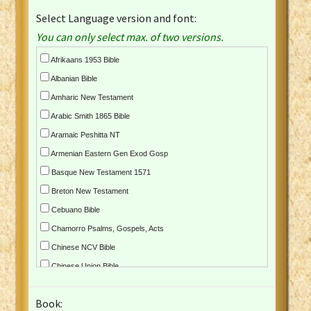
Select Language version and font:
You can only select max. of two versions.
Afrikaans 1953 Bible
Albanian Bible
Amharic New Testament
Arabic Smith 1865 Bible
Aramaic Peshitta NT
Armenian Eastern Gen Exod Gosp
Basque New Testament 1571
Breton New Testament
Cebuano Bible
Chamorro Psalms, Gospels, Acts
Chinese NCV Bible
Chinese Union Bible
Croatian Bible
Book:
Czech Kralicka Bible