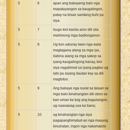
5
6
apan ang babayeng balo nga
mapatuyangon sa kaugalingon,
patay na bisan samtang buhi pa
siya.
5
7
Isugo kini kanila aron dili sila
mahimong mga badlonganon.
5
8
Ug kon adunay tawo nga wala
magtagana alang sa mga iya,
ilabina alang sa mga sakop sa
iyang kaugalingong banay, kini
siya nagalimod sa iyang pagtoo ug
labi pa siyang dautan kay sa dili
magtotoo.
5
9
Ang babaye nga isulat sa talaan sa
mga balo kinahanglan dili ubos sa
kan-uman ka tuig ang kagulangon,
ug naasawag usa ka bana;
5
10
ug kinahanglan nga siya
pagapanghimatud-an nga maayog
binuhatan, ingon nga nakamatoto