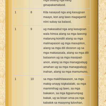
mga butang nga ilang
ginapakamatuod.
1
8
Kita nasayud nga ang kasugoan
maayo, kon ang tawo magagamit
niini subay sa balaod,
1
9
ug makasabut nga ang kasugoan
wala himoa alang sa mga tawong
matarung kondili alang sa mga
malinapason ug mga masupilon,
alang sa mga dili diosnon ug sa
mga makasasala, alang sa mga dili
balaanon ug sa mga masipad-
anon, alang sa mga managpatayg
amahan ug sa mga managpatayg
inahan, alang sa mga mamumuno,
1
10
sa mga makihilawason, sa mga
makig-unayg isigkalalaki, sa mga
mamimihag ug tawo, sa mga
bakakon, sa mga tigpanumpag
bakak, ug sa bisan unsa pa nga
kabatok sa maayong tuloohan,