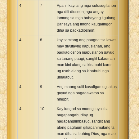
4
7
Apan likayi ang mga sulosugilanon
nga dili diosnon, nga angay
lamang sa mga babayeng tigulang.
Bansaya ang imong kaugalingon
diha sa pagkadiosnon;
4
8
kay samtang ang paugnat sa lawas
may diyutayng kapuslanan, ang
pagkadiosnon mapuslanon gayud
sa tanang paagi, sanglit kalauman
man kini alang sa kinabuhi karon
ug usab alang sa kinabuhi nga
umalabut.
4
9
Ang maong sulti kasaligan ug takus
gayud nga pagadawaton sa
hingpit.
4
10
Kay tungod sa maong tuyo kita
nagapangabudlay ug
nagapanglimbasug, sanglit ang
atong paglaum gikapahimutang ta
man diha sa buhing Dios, nga mao