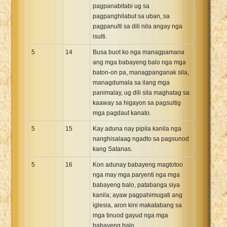
pagpanabitabi ug sa
pagpanghilabut sa uban, sa
pagpanulti sa dili nila angay nga
isulti.
5
14
Busa buot ko nga managpamana
ang mga babayeng balo nga mga
baton-on pa, managpanganak sila,
managdumala sa ilang mga
panimalay, ug dili sila maghatag sa
kaaway sa higayon sa pagsultig
mga pagdaut kanato.
5
15
Kay aduna nay pipila kanila nga
nanghisalaag ngadto sa pagsunod
kang Satanas.
5
16
Kon adunay babayeng magtotoo
nga may mga paryenti nga mga
babayeng balo, patabanga siya
kanila; ayaw pagpahimugati ang
iglesia, aron kini makatabang sa
mga tinuod gayud nga mga
babayeng balo.