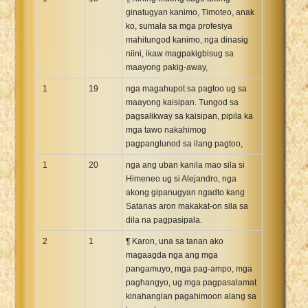
ginatugyan kanimo, Timoteo, anak
ko, sumala sa mga profesiya
mahitungod kanimo, nga dinasig
niini, ikaw magpakigbisug sa
maayong pakig-away,
1
19
nga magahupot sa pagtoo ug sa
maayong kaisipan. Tungod sa
pagsalikway sa kaisipan, pipila ka
mga tawo nakahimog
pagpanglunod sa ilang pagtoo,
1
20
nga ang uban kanila mao sila si
Himeneo ug si Alejandro, nga
akong gipanugyan ngadto kang
Satanas aron makakat-on sila sa
dila na pagpasipala.
2
1
¶ Karon, una sa tanan ako
magaagda nga ang mga
pangamuyo, mga pag-ampo, mga
paghangyo, ug mga pagpasalamat
kinahanglan pagahimoon alang sa