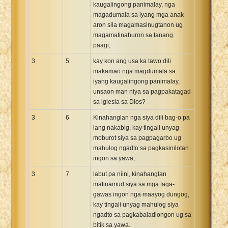
kaugalingong panimalay, nga
magadumala sa iyang mga anak
aron sila magamasinugtanon ug
magamatinahuron sa tanang
paagi;
3
5
kay kon ang usa ka tawo dili
makamao nga magdumala sa
iyang kaugalingong panimalay,
unsaon man niya sa pagpakatagad
sa iglesia sa Dios?
3
6
Kinahanglan nga siya dili bag-o pa
lang nakabig, kay tingali unyag
moburot siya sa pagpagarbo ug
mahulog ngadto sa pagkasinilotan
ingon sa yawa;
3
7
labut pa niini, kinahanglan
matinamud siya sa mga taga-
gawas ingon nga maayog dungog,
kay tingali unyag mahulog siya
ngadto sa pagkabaladlongon ug sa
bitik sa yawa.