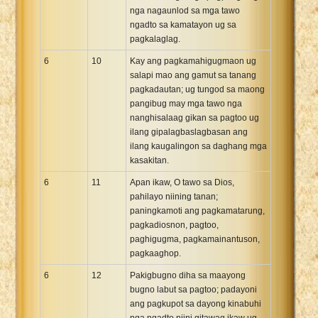
nga nagaunlod sa mga tawo
ngadto sa kamatayon ug sa
pagkalaglag.
6
10
Kay ang pagkamahigugmaon ug
salapi mao ang gamut sa tanang
pagkadautan; ug tungod sa maong
pangibug may mga tawo nga
nanghisalaag gikan sa pagtoo ug
ilang gipalagbaslagbasan ang
ilang kaugalingon sa daghang mga
kasakitan.
6
11
Apan ikaw, O tawo sa Dios,
pahilayo niining tanan;
paningkamoti ang pagkamatarung,
pagkadiosnon, pagtoo,
paghigugma, pagkamainantuson,
pagkaaghop.
6
12
Pakigbugno diha sa maayong
bugno labut sa pagtoo; padayoni
ang pagkupot sa dayong kinabuhi
nga ngadto niini gitawag ikaw ug