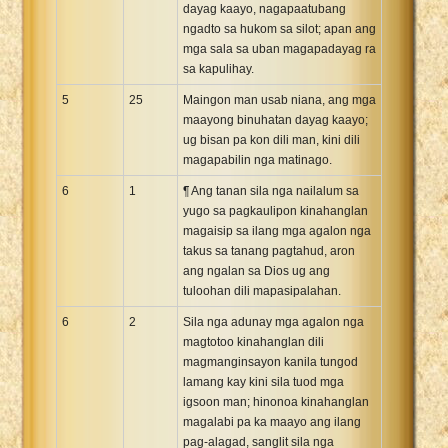
dayag kaayo, nagapaatubang
ngadto sa hukom sa silot; apan ang
mga sala sa uban magapadayag ra
sa kapulihay.
5
25
Maingon man usab niana, ang mga
maayong binuhatan dayag kaayo;
ug bisan pa kon dili man, kini dili
magapabilin nga matinago.
6
1
¶ Ang tanan sila nga nailalum sa
yugo sa pagkaulipon kinahanglan
magaisip sa ilang mga agalon nga
takus sa tanang pagtahud, aron
ang ngalan sa Dios ug ang
tuloohan dili mapasipalahan.
6
2
Sila nga adunay mga agalon nga
magtotoo kinahanglan dili
magmanginsayon kanila tungod
lamang kay kini sila tuod mga
igsoon man; hinonoa kinahanglan
magalabi pa ka maayo ang ilang
pag-alagad, sanglit sila nga