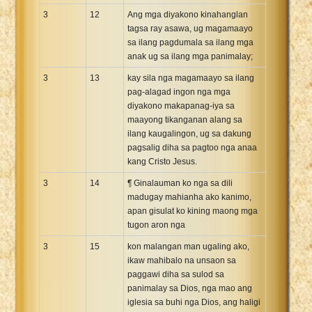
3
12
Ang mga diyakono kinahanglan
tagsa ray asawa, ug magamaayo
sa ilang pagdumala sa ilang mga
anak ug sa ilang mga panimalay;
3
13
kay sila nga magamaayo sa ilang
pag-alagad ingon nga mga
diyakono makapanag-iya sa
maayong tikanganan alang sa
ilang kaugalingon, ug sa dakung
pagsalig diha sa pagtoo nga anaa
kang Cristo Jesus.
3
14
¶ Ginalauman ko nga sa dili
madugay mahianha ako kanimo,
apan gisulat ko kining maong mga
tugon aron nga
3
15
kon malangan man ugaling ako,
ikaw mahibalo na unsaon sa
paggawi diha sa sulod sa
panimalay sa Dios, nga mao ang
iglesia sa buhi nga Dios, ang haligi