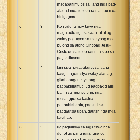
magapahimulos sa ilang mga pag-
alagad mga igsoon ra man ug mga
hinigugma.
6
3
Kon aduna may tawo nga
magatudlo nga sukwahi niini ug
walay pag-uyon sa maayong mga
pulong sa atong Ginoong Jesu-
Cristo ug sa tuloohan nga sibo sa
pagkadiosnon,
6
4
kini siya nagapaburot sa iyang
kaugalingon, siya walay alamag;
gikaboangan niya ang
pagpakiglantugi ug pagpakiglalis
bahin sa mga pulong, nga
mosangpot sa kasina,
pagbahinbahin, pagsulti sa
pagdaut sa uban, dautan nga mga
katahap,
6
5
ug paglalisay sa mga tawo nga
dunot ug panghunahuna ug
nakabsan sa kamatuoran, nga