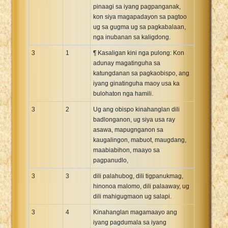
pinaagi sa iyang pagpanganak,
kon siya magapadayon sa pagtoo
ug sa gugma ug sa pagkabalaan,
nga inubanan sa kaligdong.
3
1
¶ Kasaligan kini nga pulong: Kon
adunay magatinguha sa
katungdanan sa pagkaobispo, ang
iyang ginatinguha maoy usa ka
bulohaton nga hamili.
3
2
Ug ang obispo kinahanglan dili
badlonganon, ug siya usa ray
asawa, mapugnganon sa
kaugalingon, mabuot, maugdang,
maabiabihon, maayo sa
pagpanudlo,
3
3
dili palahubog, dili tigpanukmag,
hinonoa malomo, dili palaaway, ug
dili mahigugmaon ug salapi.
3
4
Kinahanglan magamaayo ang
iyang pagdumala sa iyang