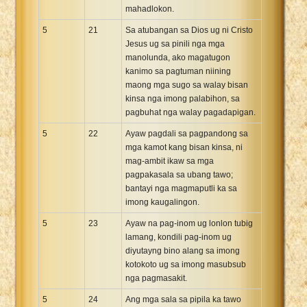
mahadlokon.
5
21
Sa atubangan sa Dios ug ni Cristo
Jesus ug sa pinili nga mga
manolunda, ako magatugon
kanimo sa pagtuman niining
maong mga sugo sa walay bisan
kinsa nga imong palabihon, sa
pagbuhat nga walay pagadapigan.
5
22
Ayaw pagdali sa pagpandong sa
mga kamot kang bisan kinsa, ni
mag-ambit ikaw sa mga
pagpakasala sa ubang tawo;
bantayi nga magmaputli ka sa
imong kaugalingon.
5
23
Ayaw na pag-inom ug lonlon tubig
lamang, kondili pag-inom ug
diyutayng bino alang sa imong
kotokoto ug sa imong masubsub
nga pagmasakit.
5
24
Ang mga sala sa pipila ka tawo