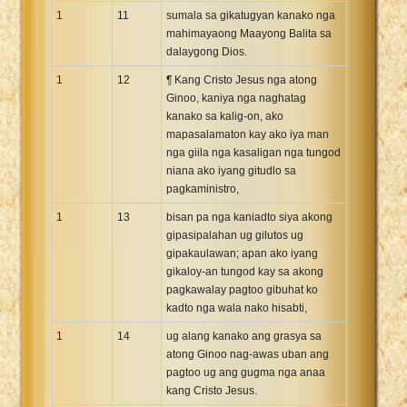
1
11
sumala sa gikatugyan kanako nga
mahimayaong Maayong Balita sa
dalaygong Dios.
1
12
¶ Kang Cristo Jesus nga atong
Ginoo, kaniya nga naghatag
kanako sa kalig-on, ako
mapasalamaton kay ako iya man
nga giila nga kasaligan nga tungod
niana ako iyang gitudlo sa
pagkaministro,
1
13
bisan pa nga kaniadto siya akong
gipasipalahan ug gilutos ug
gipakaulawan; apan ako iyang
gikaloy-an tungod kay sa akong
pagkawalay pagtoo gibuhat ko
kadto nga wala nako hisabti,
1
14
ug alang kanako ang grasya sa
atong Ginoo nag-awas uban ang
pagtoo ug ang gugma nga anaa
kang Cristo Jesus.