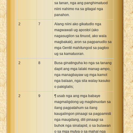
sa tanan, nga ang panghimatuod
niini nahimo na sa gitagal nga
panahon.
2
7
Alang niini ako gikatudlo nga
magwawali ug apostol (ako
nagasugilon sa tinuod, ako wala
magbakak), aron sa pagpanudlo sa
mga Gentil mahitungod sa pagtoo
ug sa kamatuoran.
2
8
Busa ginatinguha ko nga sa tanang
dapit ang mga lalaki manag-ampo,
nga managbayaw ug mga kamot
nga balaan, nga sila walay kasuko
o pakiglalis;
2
9
¶ usab nga ang mga babaye
magmaligdong ug magbinuotan sa
ilang pagpatahum sa ilang
kaugalingon pinaagi sa pagpamisti
nga maugdang, dili pinaagi sa
buhok nga sinalapid, o sa bulawan
o sa mga mutya o sa mahal nga