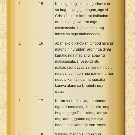
1
15
Kasaligan ug takus pagadawaton
sa bug-os ang ginaingon, nga si
Cristo Jesus mianhi sa kalibutan
aron sa pagluwas sa mga
makasasala. Ug ako mao ang
labaw sa mga makasasala;
1
16
apan ako gikaloy-an tungod niining
maong hinungdan, aron nga dinhi
kanako nga mao ang labawng
makasasala, si Jesu-Cristo
makapasundayag sa iyang hingpit
nga pailub ingon nga panig-ingnan
ngadto kanila nga managsalig
kaniya alang sa kinabuhi nga
dayon.
1
17
Karon sa Hari sa kapanahonan,
nga dili mamatay, dili makita, ang
bugtong nga Dios, alang kaniya
ang kadungganan ug himaya
hangtud sa kahangturan. Amen.
1
18
¶ Kining maong sugo akong