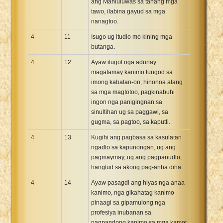
ang Manluluwas sa tanang mga
tawo, ilabina gayud sa mga
nanagtoo.
4
11
Isugo ug itudlo mo kining mga
butanga.
4
12
Ayaw itugot nga adunay
magatamay kanimo tungod sa
imong kabatan-on; hinonoa alang
sa mga magtotoo, pagkinabuhi
ingon nga panigingnan sa
sinultihan ug sa paggawi, sa
gugma, sa pagtoo, sa kaputli.
4
13
Kugihi ang pagbasa sa kasulatan
ngadto sa kapunongan, ug ang
pagmaymay, ug ang pagpanudlo,
hangtud sa akong pag-anha diha.
4
14
Ayaw pasagdi ang hiyas nga anaa
kanimo, nga gikahatag kanimo
pinaagi sa gipamulong nga
profesiya inubanan sa
pagpandong kanimo sa mga kamot