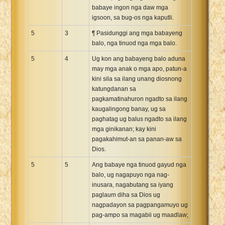
babaye ingon nga daw mga
igsoon, sa bug-os nga kaputli.
5
3
¶ Pasidunggi ang mga babayeng
balo, nga tinuod nga mga balo.
5
4
Ug kon ang babayeng balo aduna
may mga anak o mga apo, patun-a
kini sila sa ilang unang diosnong
katungdanan sa
pagkamatinahuron ngadto sa ilang
kaugalingong banay, ug sa
paghatag ug balus ngadto sa ilang
mga ginikanan; kay kini
pagakahimut-an sa panan-aw sa
Dios.
5
5
Ang babaye nga tinuod gayud nga
balo, ug nagapuyo nga nag-
inusara, nagabutang sa iyang
paglaum diha sa Dios ug
nagpadayon sa pagpangamuyo ug
pag-ampo sa magabii ug maadlaw;