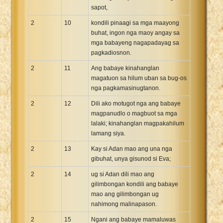
sapot,
2
10
kondili pinaagi sa mga maayong
buhat, ingon nga maoy angay sa
mga babayeng nagapadayag sa
pagkadiosnon.
2
11
Ang babaye kinahanglan
magatuon sa hilum uban sa bug-os
nga pagkamasinugtanon.
2
12
Dili ako motugot nga ang babaye
magpanudlo o magbuot sa mga
lalaki; kinahanglan magpakahilum
lamang siya.
2
13
Kay si Adan mao ang una nga
gibuhat, unya gisunod si Eva;
2
14
ug si Adan dili mao ang
gilimbongan kondili ang babaye
mao ang gilimbongan ug
nahimong malinapason.
2
15
Ngani ang babaye mamaluwas