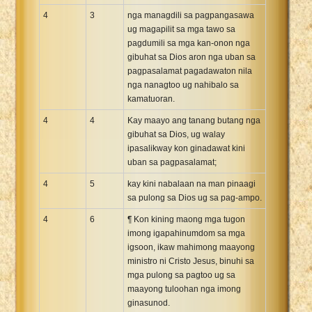
4
3
nga managdili sa pagpangasawa
ug magapilit sa mga tawo sa
pagdumili sa mga kan-onon nga
gibuhat sa Dios aron nga uban sa
pagpasalamat pagadawaton nila
nga nanagtoo ug nahibalo sa
kamatuoran.
4
4
Kay maayo ang tanang butang nga
gibuhat sa Dios, ug walay
ipasalikway kon ginadawat kini
uban sa pagpasalamat;
4
5
kay kini nabalaan na man pinaagi
sa pulong sa Dios ug sa pag-ampo.
4
6
¶ Kon kining maong mga tugon
imong igapahinumdom sa mga
igsoon, ikaw mahimong maayong
ministro ni Cristo Jesus, binuhi sa
mga pulong sa pagtoo ug sa
maayong tuloohan nga imong
ginasunod.