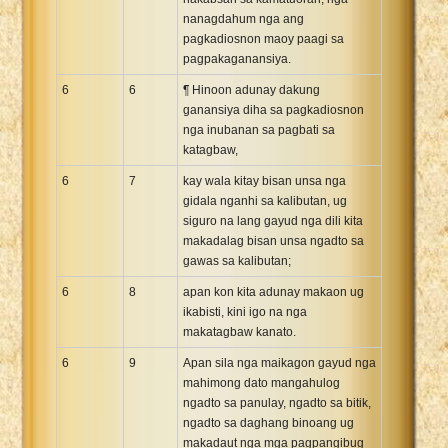
nanagdahum nga ang
pagkadiosnon maoy paagi sa
pagpakaganansiya.
6
6
¶ Hinoon adunay dakung
ganansiya diha sa pagkadiosnon
nga inubanan sa pagbati sa
katagbaw,
6
7
kay wala kitay bisan unsa nga
gidala nganhi sa kalibutan, ug
siguro na lang gayud nga dili kita
makadalag bisan unsa ngadto sa
gawas sa kalibutan;
6
8
apan kon kita adunay makaon ug
ikabisti, kini igo na nga
makatagbaw kanato.
6
9
Apan sila nga maikagon gayud nga
mahimong dato mangahulog
ngadto sa panulay, ngadto sa bitik,
ngadto sa daghang binoang ug
makadaut nga mga pagpangibug