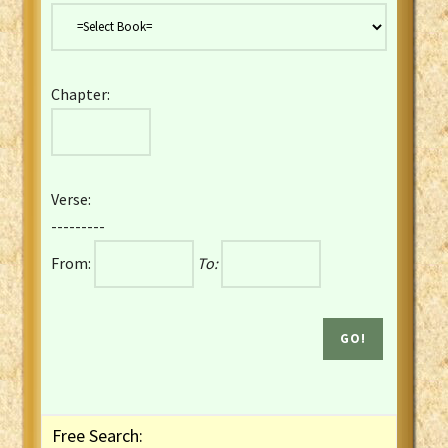
Danish Bible
Dutch Staten Vertaling Bible
Eng. KJV&Book of Mormon
Chapter:
English YLT 1898 Bible
Estonian Genesis New Testament
Finnish 1776 Bible
Finnish 1938 Bible
Verse:
French Darby Bible
---------
French Louis Segond Bible
From:
To:
Gaelic (Manx) Selections
Gaelic (Scottish) Mark
Georgian Gospels Acts James
German Luther 1912 Bible
Gothic NT AmbrosianusA Partial
Greek Modern Bible
Greek NT Byzantine Majority
Free Search:
Greek NT Textus Receptus