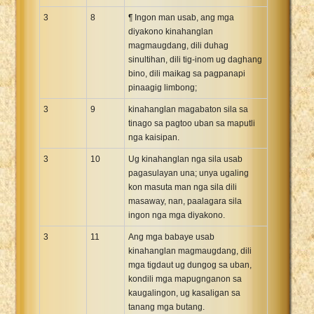
3
8
¶ Ingon man usab, ang mga
diyakono kinahanglan
magmaugdang, dili duhag
sinultihan, dili tig-inom ug daghang
bino, dili maikag sa pagpanapi
pinaagig limbong;
3
9
kinahanglan magabaton sila sa
tinago sa pagtoo uban sa maputli
nga kaisipan.
3
10
Ug kinahanglan nga sila usab
pagasulayan una; unya ugaling
kon masuta man nga sila dili
masaway, nan, paalagara sila
ingon nga mga diyakono.
3
11
Ang mga babaye usab
kinahanglan magmaugdang, dili
mga tigdaut ug dungog sa uban,
kondili mga mapugnganon sa
kaugalingon, ug kasaligan sa
tanang mga butang.