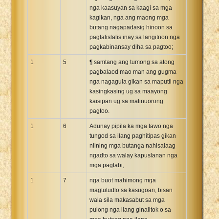
nga kaasuyan sa kaagi sa mga
Xhosa Bible
kagikan, nga ang maong mga
butang nagapadasig hinoon sa
paglalislalis inay sa langitnon nga
pagkabinansay diha sa pagtoo;
1
5
¶ samtang ang tumong sa atong
pagbalaod mao man ang gugma
nga nagagula gikan sa maputli nga
kasingkasing ug sa maayong
kaisipan ug sa matinuorong
pagtoo.
1
6
Adunay pipila ka mga tawo nga
tungod sa ilang paghitipas gikan
niining mga butanga nahisalaag
ngadto sa walay kapuslanan nga
mga pagtabi,
1
7
nga buot mahimong mga
magtutudlo sa kasugoan, bisan
wala sila makasabut sa mga
pulong nga ilang ginalitok o sa