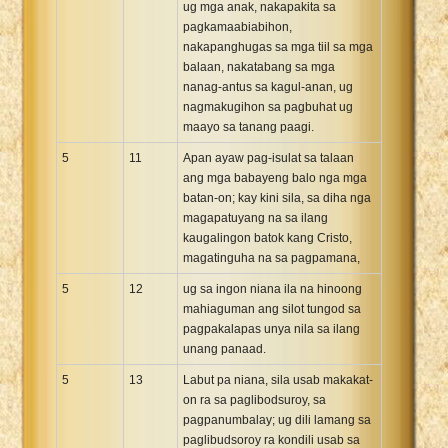
ug mga anak, nakapakita sa
pagkamaabiabihon,
nakapanghugas sa mga tiil sa mga
balaan, nakatabang sa mga
nanag-antus sa kagul-anan, ug
nagmakugihon sa pagbuhat ug
maayo sa tanang paagi.
5
11
Apan ayaw pag-isulat sa talaan
ang mga babayeng balo nga mga
batan-on; kay kini sila, sa diha nga
magapatuyang na sa ilang
kaugalingon batok kang Cristo,
magatinguha na sa pagpamana,
5
12
ug sa ingon niana ila na hinoong
mahiaguman ang silot tungod sa
pagpakalapas unya nila sa ilang
unang panaad.
5
13
Labut pa niana, sila usab makakat-
on ra sa paglibodsuroy, sa
pagpanumbalay; ug dili lamang sa
paglibudsoroy ra kondili usab sa