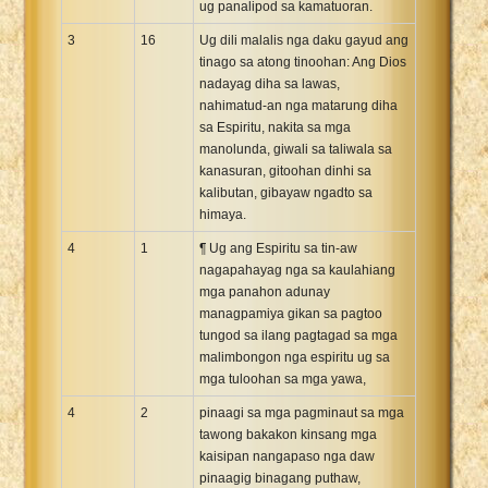
ug panalipod sa kamatuoran.
3
16
Ug dili malalis nga daku gayud ang
tinago sa atong tinoohan: Ang Dios
nadayag diha sa lawas,
nahimatud-an nga matarung diha
sa Espiritu, nakita sa mga
manolunda, giwali sa taliwala sa
kanasuran, gitoohan dinhi sa
kalibutan, gibayaw ngadto sa
himaya.
4
1
¶ Ug ang Espiritu sa tin-aw
nagapahayag nga sa kaulahiang
mga panahon adunay
managpamiya gikan sa pagtoo
tungod sa ilang pagtagad sa mga
malimbongon nga espiritu ug sa
mga tuloohan sa mga yawa,
4
2
pinaagi sa mga pagminaut sa mga
tawong bakakon kinsang mga
kaisipan nangapaso nga daw
pinaagig binagang puthaw,