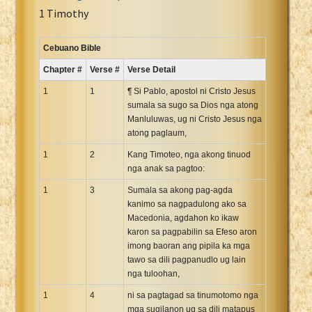
Portuguese Bible
1 Timothy
Romanian Cornilescu Bible
Russian Synodal 1876 Bible
Cebuano Bible
Russian Synodal Bible KOI8
Chapter #
Verse #
Verse Detail
Russian Synodal Bible Win-1251
1
1
¶ Si Pablo, apostol ni Cristo Jesus
Shuar New Testament
sumala sa sugo sa Dios nga atong
Manluluwas, ug ni Cristo Jesus nga
Spanish RV 1909 Bible
atong paglaum,
Spanish Sag. Escrituras 1569
1
2
Kang Timoteo, nga akong tinuod
Swahili New Testament
nga anak sa pagtoo:
Swedish 1917 Bible
1
3
Sumala sa akong pag-agda
Tagalog 1905
kanimo sa nagpadulong ako sa
Tagalog John and James
Macedonia, agdahon ko ikaw
karon sa pagpabilin sa Efeso aron
Turkish Bible
imong baoran ang pipila ka mga
Ukrainian 1871 NT
tawo sa dili pagpanudlo ug lain
Ukrainian Bible
nga tuloohan,
Uma New Testament
1
4
ni sa pagtagad sa tinumotomo nga
Vietnamese 1934 Bible
mga sugilanon ug sa dili matapus