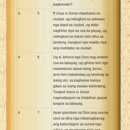
pagkasuko?
4
5
¶ Unya si Jonas mipahawa sa
ciudad, ug milingkod sa sidlakan
nga dapit sa ciudad, ug didto
naghimo siya sa usa ka payag, ug
milingkod sa ilalum niini diha sa
landong, hangtud nga makita niya
ang mahitabo sa ciudad.
4
6
Ug si Jehova nga Dios nag-andam
usa ka tabayag, ug gihimo kini nga
malamboon labaw kang Jonas,
aron kini makahatag ug landong sa
iyang ulo, sa pagluwas kaniya
gikan sa iyang dautan kahimtang.
Tungod niana si Jonas
nagmalipayon sa hilabihan gayud
tungod sa tabayag.
4
7
Apan giamdam sa Dios ang usa ka
ulod sa diha nga mibanagbanag
ang kabuntagon sa sunod nga
adlaw, ug gisamaran niini ang