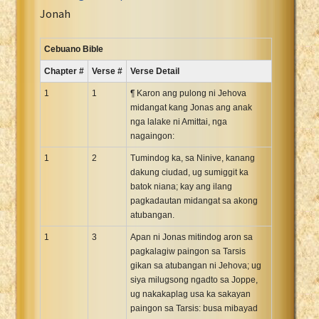
Portuguese Bible
Jonah
Romanian Cornilescu Bible
Russian Synodal 1876 Bible
Cebuano Bible
Russian Synodal Bible KOI8
Chapter #
Verse #
Verse Detail
Russian Synodal Bible Win-1251
1
1
¶ Karon ang pulong ni Jehova
Shuar New Testament
midangat kang Jonas ang anak
nga lalake ni Amittai, nga
Spanish RV 1909 Bible
nagaingon:
Spanish Sag. Escrituras 1569
1
2
Tumindog ka, sa Ninive, kanang
Swahili New Testament
dakung ciudad, ug sumiggit ka
Swedish 1917 Bible
batok niana; kay ang ilang
Tagalog 1905
pagkadautan midangat sa akong
atubangan.
Tagalog John and James
1
3
Apan ni Jonas mitindog aron sa
Turkish Bible
pagkalagiw paingon sa Tarsis
Ukrainian 1871 NT
gikan sa atubangan ni Jehova; ug
Ukrainian Bible
siya milugsong ngadto sa Joppe,
ug nakakaplag usa ka sakayan
Uma New Testament
paingon sa Tarsis: busa mibayad
Vietnamese 1934 Bible