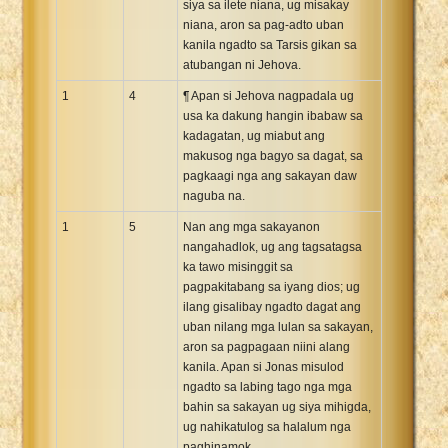
siya sa ilete niana, ug misakay
Xhosa Bible
niana, aron sa pag-adto uban
kanila ngadto sa Tarsis gikan sa
atubangan ni Jehova.
1
4
¶ Apan si Jehova nagpadala ug
usa ka dakung hangin ibabaw sa
kadagatan, ug miabut ang
makusog nga bagyo sa dagat, sa
pagkaagi nga ang sakayan daw
naguba na.
1
5
Nan ang mga sakayanon
nangahadlok, ug ang tagsatagsa
ka tawo misinggit sa
pagpakitabang sa iyang dios; ug
ilang gisalibay ngadto dagat ang
uban nilang mga lulan sa sakayan,
aron sa pagpagaan niini alang
kanila. Apan si Jonas misulod
ngadto sa labing tago nga mga
bahin sa sakayan ug siya mihigda,
ug nahikatulog sa halalum nga
paghinamok.