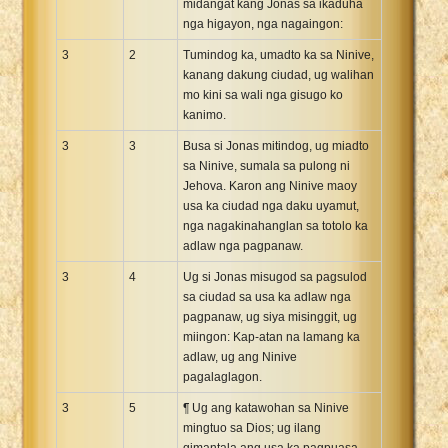
midangat kang Jonas sa ikaduha
nga higayon, nga nagaingon:
3
2
Tumindog ka, umadto ka sa Ninive,
kanang dakung ciudad, ug walihan
mo kini sa wali nga gisugo ko
kanimo.
3
3
Busa si Jonas mitindog, ug miadto
sa Ninive, sumala sa pulong ni
Jehova. Karon ang Ninive maoy
usa ka ciudad nga daku uyamut,
nga nagakinahanglan sa totolo ka
adlaw nga pagpanaw.
3
4
Ug si Jonas misugod sa pagsulod
sa ciudad sa usa ka adlaw nga
pagpanaw, ug siya misinggit, ug
miingon: Kap-atan na lamang ka
adlaw, ug ang Ninive
pagalaglagon.
3
5
¶ Ug ang katawohan sa Ninive
mingtuo sa Dios; ug ilang
gimantala ang usa ka pagpuasa,