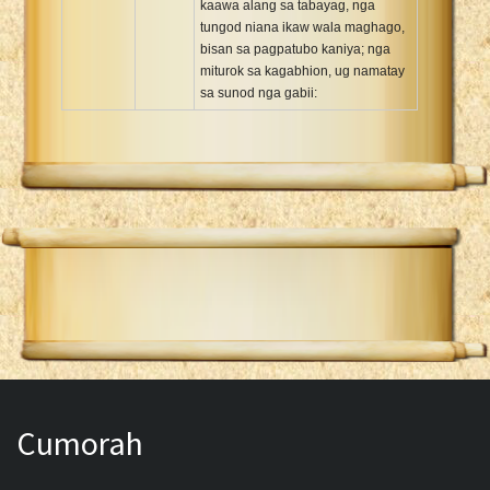
kaawa alang sa tabayag, nga
tungod niana ikaw wala maghago,
bisan sa pagpatubo kaniya; nga
miturok sa kagabhion, ug namatay
sa sunod nga gabii:
Cumorah