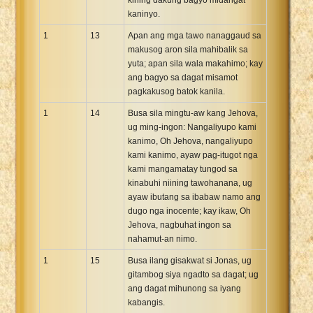
kaninyo.
1
13
Apan ang mga tawo nanaggaud sa
makusog aron sila mahibalik sa
yuta; apan sila wala makahimo; kay
ang bagyo sa dagat misamot
pagkakusog batok kanila.
1
14
Busa sila mingtu-aw kang Jehova,
ug ming-ingon: Nangaliyupo kami
kanimo, Oh Jehova, nangaliyupo
kami kanimo, ayaw pag-itugot nga
kami mangamatay tungod sa
kinabuhi niining tawohanana, ug
ayaw ibutang sa ibabaw namo ang
dugo nga inocente; kay ikaw, Oh
Jehova, nagbuhat ingon sa
nahamut-an nimo.
1
15
Busa ilang gisakwat si Jonas, ug
gitambog siya ngadto sa dagat; ug
ang dagat mihunong sa iyang
kabangis.