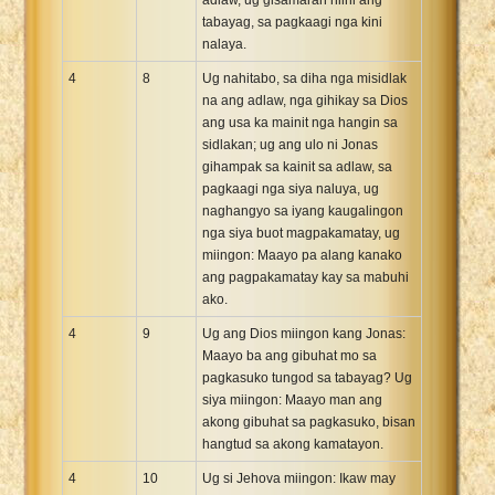
tabayag, sa pagkaagi nga kini
nalaya.
4
8
Ug nahitabo, sa diha nga misidlak
na ang adlaw, nga gihikay sa Dios
ang usa ka mainit nga hangin sa
sidlakan; ug ang ulo ni Jonas
gihampak sa kainit sa adlaw, sa
pagkaagi nga siya naluya, ug
naghangyo sa iyang kaugalingon
nga siya buot magpakamatay, ug
miingon: Maayo pa alang kanako
ang pagpakamatay kay sa mabuhi
ako.
4
9
Ug ang Dios miingon kang Jonas:
Maayo ba ang gibuhat mo sa
pagkasuko tungod sa tabayag? Ug
siya miingon: Maayo man ang
akong gibuhat sa pagkasuko, bisan
hangtud sa akong kamatayon.
4
10
Ug si Jehova miingon: Ikaw may