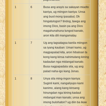
1
6
Busa ang arayis sa sakayan miadto
kaniya, ug miingon kaniya: Unsa
ang buot mong ipasabut, Oh
hingatulogon? tindog, tawga ang
imong Dios, basin pa ang Dios
magahunahuna tungod kanato,
aron kita dili mangamatay.
1
7
Ug ang tagsatagsa kanila miingon
sa iyang kauban: Umari kamo, ug
magpapalad kita, aron hibaloan ta
kong kang kinsa nahimutang kining
kadautan nga midangat kanato.
Busa nagpapadala sila, ug ang
palad naha-igo kang Jonas.
1
8
Unya sila ming-ingon kaniya:
Suginli kami, nangaliyupo kami
kanimo, alang kang kinsang
hinungdan nga kining kadaut
midangat man kanato; unsa ang
imong bulohaton? ug diin ba ikaw