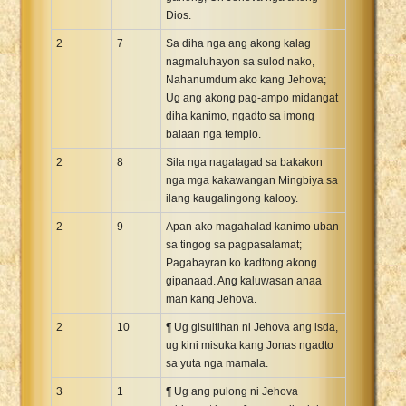
Dios.
2
7
Sa diha nga ang akong kalag
nagmaluhayon sa sulod nako,
Nahanumdum ako kang Jehova;
Ug ang akong pag-ampo midangat
diha kanimo, ngadto sa imong
balaan nga templo.
2
8
Sila nga nagatagad sa bakakon
nga mga kakawangan Mingbiya sa
ilang kaugalingong kalooy.
2
9
Apan ako magahalad kanimo uban
sa tingog sa pagpasalamat;
Pagabayran ko kadtong akong
gipanaad. Ang kaluwasan anaa
man kang Jehova.
2
10
¶ Ug gisultihan ni Jehova ang isda,
ug kini misuka kang Jonas ngadto
sa yuta nga mamala.
3
1
¶ Ug ang pulong ni Jehova