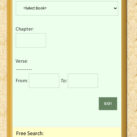
Danish Bible
Dutch Staten Vertaling Bible
Eng. KJV&Book of Mormon
Chapter:
English YLT 1898 Bible
Estonian Genesis New Testament
Finnish 1776 Bible
Finnish 1938 Bible
Verse:
French Darby Bible
---------
French Louis Segond Bible
From:
To:
Gaelic (Manx) Selections
Gaelic (Scottish) Mark
Georgian Gospels Acts James
German Luther 1912 Bible
Gothic NT AmbrosianusA Partial
Greek Modern Bible
Greek NT Byzantine Majority
Free Search:
Greek NT Textus Receptus