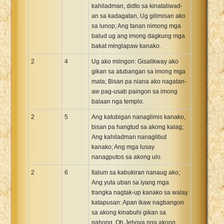
kahiladman, didto sa kinataliwad-
an sa kadagatan, Ug gilimisan ako
sa lunop; Ang tanan nimong mga
balud ug ang imong dagkung mga
bakat minglapaw kanako.
2
4
Ug ako miingon: Gisalikway ako
gikan sa atubangan sa imong mga
mata; Bisan pa niana ako nagatan-
aw pag-usab paingon sa imong
balaan nga templo.
2
5
Ang katubigan nanaglimis kanako,
bisan pa hangtud sa akong kalag;
Ang kahiladman nanaglibut
kanako; Ang mga lusay
nanagputos sa akong ulo.
2
6
Ilalum sa kabukiran nanaug ako;
Ang yuta uban sa iyang mga
trangka nagtak-up kanako sa walay
katapusan: Apan ikaw nagbangon
sa akong kinabuhi gikan sa
gahong, Oh Jehova nga akong