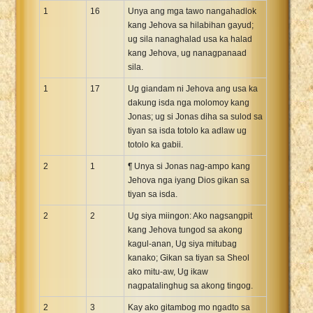
1
16
Unya ang mga tawo nangahadlok
kang Jehova sa hilabihan gayud;
ug sila nanaghalad usa ka halad
kang Jehova, ug nanagpanaad
sila.
1
17
Ug giandam ni Jehova ang usa ka
dakung isda nga molomoy kang
Jonas; ug si Jonas diha sa sulod sa
tiyan sa isda totolo ka adlaw ug
totolo ka gabii.
2
1
¶ Unya si Jonas nag-ampo kang
Jehova nga iyang Dios gikan sa
tiyan sa isda.
2
2
Ug siya miingon: Ako nagsangpit
kang Jehova tungod sa akong
kagul-anan, Ug siya mitubag
kanako; Gikan sa tiyan sa Sheol
ako mitu-aw, Ug ikaw
nagpatalinghug sa akong tingog.
2
3
Kay ako gitambog mo ngadto sa