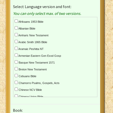
Select Language version and font:
You can only select max. of two versions.
Afrikaans 1953 Bible
Albanian Bible
Amharic New Testament
Arabic Smith 1865 Bible
Aramaic Peshitta NT
Armenian Eastern Gen Exod Gosp
Basque New Testament 1571
Breton New Testament
Cebuano Bible
Chamorro Psalms, Gospels, Acts
Chinese NCV Bible
Chinese Union Bible
Croatian Bible
Book:
Czech Kralicka Bible