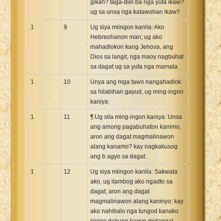
gikan? taga-diin ba nga yuta ikaw?
ug sa unsa nga katawohan ikaw?
1
9
Ug siya miingon kanila: Ako
Hebreohanon man; ug ako
mahadlokon kang Jehova, ang
Dios sa langit, nga maoy nagbuhat
sa dagat ug sa yuta nga mamala.
1
10
Unya ang mga tawo nangahadlok
sa hilabihan gayud, ug ming-ingon
kaniya:
1
11
¶ Ug sila ming-ingon kaniya: Unsa
ang among pagabuhaton kanimo,
aron ang dagat magmalinawon
alang kanamo? kay nagkakusog
ang b agyo sa dagat.
1
12
Ug siya miingon kanila: Sakwata
ako, ug itambog ako ngadto sa
dagat; aron ang dagat
magmalinawon alang kaninyo: kay
ako nahibalo nga tungod kanako
kining dakung bagyo midangat