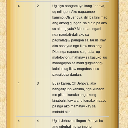
4
2
Ug siya nangamuyo kang Jehova,
ug miingon: Ako nagaampo
kanimo, Oh Jehova, dili ba kini mao
ang akong giingon, sa didto pa ako
sa akong yuta? Mao man ngani
nga nagdali-dali ako sa
pagkalagiw paingon sa Tarsis; kay
ako nasayud nga ikaw mao ang
Dios nga napuno sa gracia, ug
maloloy-on, mahinay sa kasuko, ug
madagayon sa mahi gugmaong-
kalolot, ug ikaw magabasul sa
pagsilot sa dautan.
4
3
Busa karon, Oh Jehova, ako
nangaliyupo kanimo, nga kuhaon
mo gikan kanako ang akong
kinabuhi; kay alang kanako maayo
pa nga ako mamatay kay sa
mabuhi ako.
4
4
Ug si Jehova miingon: Maayo ba
ang gibuhat mo sa imong