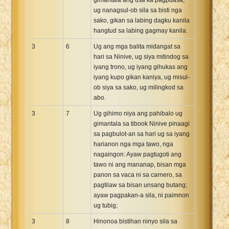
ug nanagsul-ob sila sa bisti nga
sako, gikan sa labing dagku kanila
hangtud sa labing gagmay kanila.
3
6
Ug ang mga balita midangat sa
hari sa Ninive, ug siya mitindog sa
iyang trono, ug iyang gihukas ang
iyang kupo gikan kaniya, ug misul-
ob siya sa sako, ug milingkod sa
abo.
3
7
Ug gihimo niya ang pahibalo ug
gimantala sa tibook Ninive pinaagi
sa pagbulot-an sa hari ug sa iyang
harianon nga mga tawo, nga
nagaingon: Ayaw pagtugoti ang
tawo ni ang mananap, bisan mga
panon sa vaca ni sa carnero, sa
pagtilaw sa bisan unsang butang;
ayaw pagpakan-a sila, ni paimnon
ug tubig;
3
8
Hinonoa bistihan ninyo sila sa