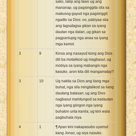
sako, lakip ang tawo ug ang
mananap, ug pagsinggita sila sa
makusog gayud nga pagsinggit
ngadto sa Dios: oo, pabiyaa sila
ang tagsatagsa gikan sa iyang
dautan nga dalan, ug gikan sa
pagpanlupig nga anaa sa iyang
mga kamot.
3
9
Kinsa ang nasayud kong ang Dios
dili ba motalikod ug magbasul, ug
mobiya sa iyang mabangis nga
kasuko, aron kita dili mangamatay?
3
10
Ug nakita sa Dios ang ilang mga
buhat, nga sila mingtalikod sa ilang
dautang batasan; ug ang Dios
nagbasul mahitungod sa kadautan
nga iyang giingon nga iyang
buhaton unta kanila; ug kini wala
pagbuhata niya.
4
1
¶ Apan kini nakapasubo uyamut
kang Jonas, ug siya nasuko.