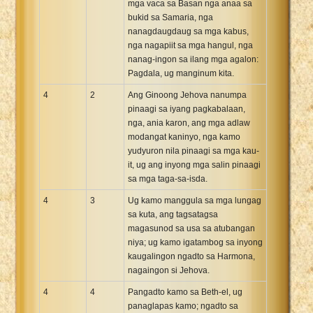
mga vaca sa Basan nga anaa sa
bukid sa Samaria, nga
nanagdaugdaug sa mga kabus,
nga nagapiit sa mga hangul, nga
nanag-ingon sa ilang mga agalon:
Pagdala, ug manginum kita.
4
2
Ang Ginoong Jehova nanumpa
pinaagi sa iyang pagkabalaan,
nga, ania karon, ang mga adlaw
modangat kaninyo, nga kamo
yudyuron nila pinaagi sa mga kau-
it, ug ang inyong mga salin pinaagi
sa mga taga-sa-isda.
4
3
Ug kamo manggula sa mga lungag
sa kuta, ang tagsatagsa
magasunod sa usa sa atubangan
niya; ug kamo igatambog sa inyong
kaugalingon ngadto sa Harmona,
nagaingon si Jehova.
4
4
Pangadto kamo sa Beth-el, ug
panaglapas kamo; ngadto sa