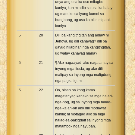
unya ang usa ka oso mitagbo
kaniya; kun miadto sa usa ka balay
ug manuko sa iyang kamot sa
bungbong, ug usa ka bitin mipaak
kaniya.
5
20
Dili ba kangitngitan ang adlaw ni
Jehova, ug dili kahayag? dili ba
gayud hilabihan nga kangitngitan,
ug walay kahayag niana?
5
21
¶ Ako nagaayad, ako nagatamay sa
inyong mga fiesta, ug ako dili
malipay sa inyong mga maligdong
nga pagkatigum.
5
22
Oo, bisan pa kong kamo
magatanyag kanako sa mga halad-
nga-nog, ug sa inyong mga halad-
nga-kalan-on ako dili modawat
kanila; ni motagad ako sa mga
halad-sa-pakigdait sa inyong mga
matambok nga hayupan.