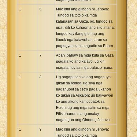
1
6
Mao kini ang giingon ni Jehova:
Tungod sa totolo ka mga
kalapasan sa Gaza, oo, tungod sa
upat, dili ko kuhaon ang silot niana;
tungod kay ilang gibihag ang
tibook nga katawohan, aron sa
pagtugyan kanila ngadto sa Edom.
1
7
Apan ibabaw sa mga kuta sa Gaza
ipadala ko ang kalayo, ug kini
magalamoy sa mga palacio niana.
1
8
Ug pagaputlon ko ang nagapuyo
gikan sa Asdod, ug siya nga
nagahupot sa cetro pagalukahon
ko gikan sa Askalon; ug bakyawon
ko ang akong kamot batok sa
Ecron; ug ang mga salin sa mga
Filistehanon mangamatay,
nagaingon ang Ginoong Jehova:
1
9
Mao kini ang giingon ni Jehova:
Tungod sa totolo ka mga