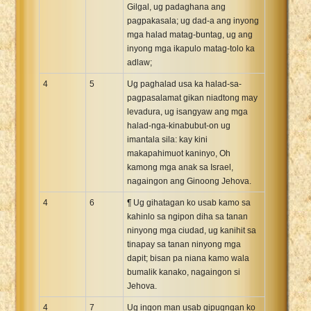
Gilgal, ug padaghana ang
pagpakasala; ug dad-a ang inyong
mga halad matag-buntag, ug ang
inyong mga ikapulo matag-tolo ka
adlaw;
4
5
Ug paghalad usa ka halad-sa-
pagpasalamat gikan niadtong may
levadura, ug isangyaw ang mga
halad-nga-kinabubut-on ug
imantala sila: kay kini
makapahimuot kaninyo, Oh
kamong mga anak sa Israel,
nagaingon ang Ginoong Jehova.
4
6
¶ Ug gihatagan ko usab kamo sa
kahinlo sa ngipon diha sa tanan
ninyong mga ciudad, ug kanihit sa
tinapay sa tanan ninyong mga
dapit; bisan pa niana kamo wala
bumalik kanako, nagaingon si
Jehova.
4
7
Ug ingon man usab gipugngan ko