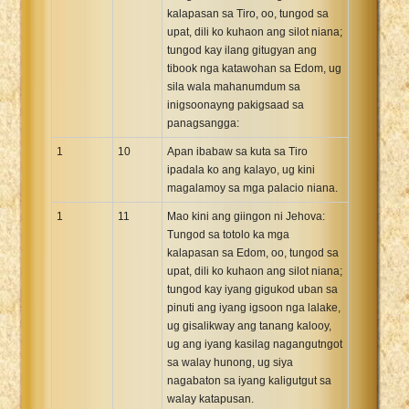
kalapasan sa Tiro, oo, tungod sa
upat, dili ko kuhaon ang silot niana;
tungod kay ilang gitugyan ang
tibook nga katawohan sa Edom, ug
sila wala mahanumdum sa
inigsoonayng pakigsaad sa
panagsangga:
1
10
Apan ibabaw sa kuta sa Tiro
ipadala ko ang kalayo, ug kini
magalamoy sa mga palacio niana.
1
11
Mao kini ang giingon ni Jehova:
Tungod sa totolo ka mga
kalapasan sa Edom, oo, tungod sa
upat, dili ko kuhaon ang silot niana;
tungod kay iyang gigukod uban sa
pinuti ang iyang igsoon nga lalake,
ug gisalikway ang tanang kalooy,
ug ang iyang kasilag nagangutngot
sa walay hunong, ug siya
nagabaton sa iyang kaligutgut sa
walay katapusan.