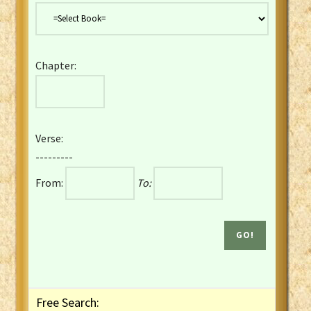
Danish Bible
Dutch Staten Vertaling Bible
Eng. KJV&Book of Mormon
Chapter:
English YLT 1898 Bible
Estonian Genesis New Testament
Finnish 1776 Bible
Finnish 1938 Bible
Verse:
French Darby Bible
---------
French Louis Segond Bible
From:
To:
Gaelic (Manx) Selections
Gaelic (Scottish) Mark
Georgian Gospels Acts James
German Luther 1912 Bible
Gothic NT AmbrosianusA Partial
Greek Modern Bible
Greek NT Byzantine Majority
Free Search:
Greek NT Textus Receptus