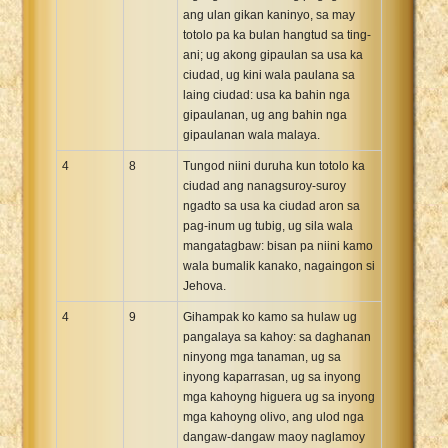
ang ulan gikan kaninyo, sa may
totolo pa ka bulan hangtud sa ting-
ani; ug akong gipaulan sa usa ka
ciudad, ug kini wala paulana sa
laing ciudad: usa ka bahin nga
gipaulanan, ug ang bahin nga
gipaulanan wala malaya.
4
8
Tungod niini duruha kun totolo ka
ciudad ang nanagsuroy-suroy
ngadto sa usa ka ciudad aron sa
pag-inum ug tubig, ug sila wala
mangatagbaw: bisan pa niini kamo
wala bumalik kanako, nagaingon si
Jehova.
4
9
Gihampak ko kamo sa hulaw ug
pangalaya sa kahoy: sa daghanan
ninyong mga tanaman, ug sa
inyong kaparrasan, ug sa inyong
mga kahoyng higuera ug sa inyong
mga kahoyng olivo, ang ulod nga
dangaw-dangaw maoy naglamoy