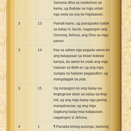
Samaria diha sa nasikohan sa
kama, ug ibabaw sa mga unlan
nga seda sa usa ka higdaanan.
3
13
Pamati kamo, ug panagsaksi batok
sa balay ni Jacob, nagaingon ang
Ginoong Jehova, ang Dios sa mga
panon.
3
14
Kay sa adlaw nga pagadu-awon ko
ang kalapasan sa Israel ibabaw
kaniya, du-awon ko usab ang mga
halaran sa Beth-el; ug ang mga
sungay sa halaran pagaputlon, ug
mangatagak sa yuta.
3
15
Ug lumpagon ko ang balay-sa-
tingtugnaw uban sa balay-sa-ting-
init; ug ang mga balay nga garing
mangahanaw, ug ang mga
dagkung balay may katapusan,
nagaingon si Jehova.
4
1
¶ Pamatia kining pulonga, kamong