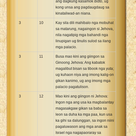
ang dagkung kasamok didto, ug
kong unsa ang pagdaugdaug sa
kinataliwad-an niana.
3
10
Kay sila dili mahibalo nga mobuhat
sa matarung, nagaingon si Jehova,
nila nagatipig mga bahandi nga
linupigan ug tinulis sulod sa ilang
mga palacio.
3
11
Busa mao kini ang giingon sa
Ginoong Jehova: Ang kabatok
magalibut bisan sa tibook nga yuta;
ug kuhaon niya ang imong kalig-on
gikan kanimo, ug ang imong mga
palacio pagatulison.
3
12
Mao kini ang giingon ni Jehova:
Ingon nga ang usa ka magbalantay
magasakgaw gikan sa baba sa
leon sa duha ka mga paa, kun usa
ka gihi sa dalunggan, sa ingon niini
pagaluwason ang mga anak sa
Israel nga nagapaoraray sa