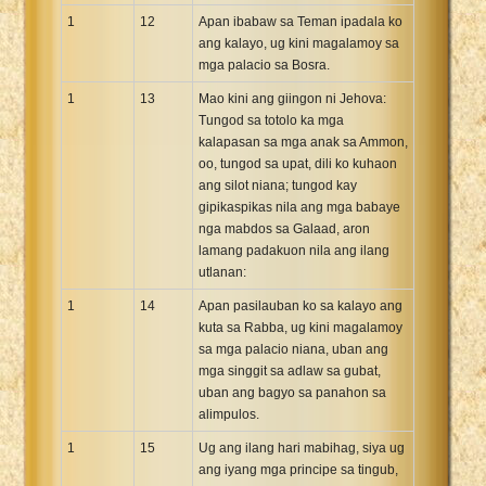
1
12
Apan ibabaw sa Teman ipadala ko
ang kalayo, ug kini magalamoy sa
mga palacio sa Bosra.
1
13
Mao kini ang giingon ni Jehova:
Tungod sa totolo ka mga
kalapasan sa mga anak sa Ammon,
oo, tungod sa upat, dili ko kuhaon
ang silot niana; tungod kay
gipikaspikas nila ang mga babaye
nga mabdos sa Galaad, aron
lamang padakuon nila ang ilang
utlanan:
1
14
Apan pasilauban ko sa kalayo ang
kuta sa Rabba, ug kini magalamoy
sa mga palacio niana, uban ang
mga singgit sa adlaw sa gubat,
uban ang bagyo sa panahon sa
alimpulos.
1
15
Ug ang ilang hari mabihag, siya ug
ang iyang mga principe sa tingub,