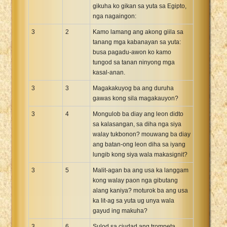
gikuha ko gikan sa yuta sa Egipto,
nga nagaingon:
3
2
Kamo lamang ang akong giila sa
tanang mga kabanayan sa yuta:
busa pagadu-awon ko kamo
tungod sa tanan ninyong mga
kasal-anan.
3
3
Magakakuyog ba ang duruha
gawas kong sila magakauyon?
3
4
Mongulob ba diay ang leon didto
sa kalasangan, sa diha nga siya
walay tukbonon? mouwang ba diay
ang batan-ong leon diha sa iyang
lungib kong siya wala makasignit?
3
5
Malit-agan ba ang usa ka langgam
kong walay paon nga gibutang
alang kaniya? moturok ba ang usa
ka lit-ag sa yuta ug unya wala
gayud ing makuha?
3
6
Sulod sa ciudad ang trompeta