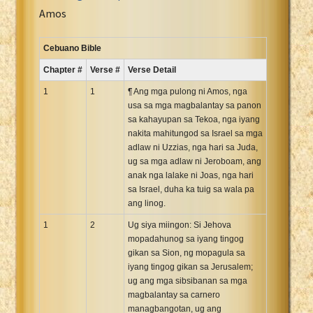
Portuguese Bible
Amos
Romanian Cornilescu Bible
Russian Synodal 1876 Bible
Cebuano Bible
Russian Synodal Bible KOI8
Chapter #
Verse #
Verse Detail
Russian Synodal Bible Win-1251
1
1
¶ Ang mga pulong ni Amos, nga
Shuar New Testament
usa sa mga magbalantay sa panon
sa kahayupan sa Tekoa, nga iyang
Spanish RV 1909 Bible
nakita mahitungod sa Israel sa mga
Spanish Sag. Escrituras 1569
adlaw ni Uzzias, nga hari sa Juda,
Swahili New Testament
ug sa mga adlaw ni Jeroboam, ang
anak nga lalake ni Joas, nga hari
Swedish 1917 Bible
sa Israel, duha ka tuig sa wala pa
Tagalog 1905
ang linog.
Tagalog John and James
1
2
Ug siya miingon: Si Jehova
Turkish Bible
mopadahunog sa iyang tingog
gikan sa Sion, ng mopagula sa
Ukrainian 1871 NT
iyang tingog gikan sa Jerusalem;
Ukrainian Bible
ug ang mga sibsibanan sa mga
Uma New Testament
magbalantay sa carnero
managbangotan, ug ang
Vietnamese 1934 Bible