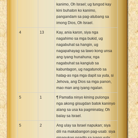
kanimo, Oh Israel; ug tungod kay
kini buhaton ko kanimo,
pangandam sa pag-atubang sa
imong Dios, Oh Israel.
4
13
Kay, ania karon, siya nga
nagahimo sa mga bukid, ug
nagabuhat sa hangin, ug
nagapahayag sa tawo kong unsa
ang iyang hunahuna; nga
nagabuhat sa kangiub sa
kabuntagon, ug nagatunob sa
hatag-as nga mga dapit sa yuta, si
Jehova, ang Dios sa mga panon,
mao man ang iyang ngalan.
5
1
¶ Pamatia ninyo kining pulonga
nga akong gisugdan batok kaninyo
alang sa usa ka pagminatay, Oh
balay sa Israel.
5
2
Ang ulay sa Israel napukan; siya
dili na makabangon pag-usab: siya
ginapukan ngadto sa iyang yuta;