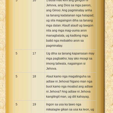
5
16
¶ Busa mao kini ang giingon ni
Jehova, ang Dios sa mga panon,
ang Ginoo: Ang pagminatay anha
sa tanang kadalanan nga halapad;
ug sila magaingon diha sa tanang
mga dalan: Alaut! alaut! ug tawgon
nila ang mga mag-uuma aron
managbalata, ug kadtong mga
batid nga mobakho aron sa
pagminatay.
5
17
Ug diha sa tanang kaparrasan may
mga pagbakho; kay ako moagi sa
imong taliwala, nagaingon si
Jehova.
5
18
Alaut kamo nga magatinguha sa
adlaw ni Jehova! Ngano man nga
buot kamo nga moabut ang adlaw
ni Jehova? Ang adlaw ni Jehova
kangitngit man, ug dili kahayag.
5
19
Ingon sa usa ka tawo nga
mikalagiw gikan sa usa ka leon, ug