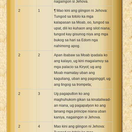
nagaingon si Jehova.
2
1
¶ Mao kini ang giingon ni Jehova:
Tungod sa totolo ka mga
kalapasan sa Moab, oo, tungod sa
upat, dili ko kuhaon ang silot niana;
tungod kay gisunog niya ang mga
bukog sa hari sa Edom nga
nahimong apog.
2
2
Apan ibabaw sa Moab ipadala ko
ang kalayo, ug kini magalamoy sa
mga palacio sa Kiryot; ug ang
Moab mamatay uban ang
kaguliang, uban ang pagsinggit, ug
ang tingog sa trompeta;
2
3
Ug pagaputlon ko ang
maghuhukom gikan sa kinataliwad-
an niana, ug pagapatyon ko ang
tanang mga principe niana uban
kaniya, nagaingon si Jehova.
2
4
Mao kini ang giingon ni Jehova: