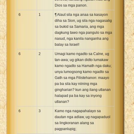
Dios sa mga panon.
6
1
¶ Alaut sila nga anaa sa kasayon
diha sa Sion, ug sila nga nagasalig
sa bukid sa Samaria, ang mga
dagkung tawo nga pangulo sa mga
nasud, nga kanila nanganha ang
balay sa Israel!
6
2
Umagi kamo ngadto sa Calne, ug
tan-awa; ug gikan didto lumakaw
kamo ngadto sa Hamath nga daku;
unya lumogsong kamo ngadto sa
Gath sa mga Filistehanon: maayo
pa ba sila kay niining mga
gingharian? kun ang ilang utlanan
halapad pa ba kay sa inyong
utlanan?
6
3
Kamo nga nagapahalayo sa
dautan nga adlaw, ug nagapaduol
sa lingkoranan alang sa
pagpanlupig;