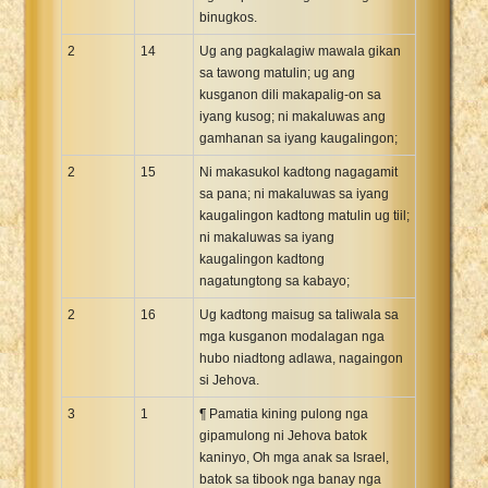
binugkos.
2
14
Ug ang pagkalagiw mawala gikan
sa tawong matulin; ug ang
kusganon dili makapalig-on sa
iyang kusog; ni makaluwas ang
gamhanan sa iyang kaugalingon;
2
15
Ni makasukol kadtong nagagamit
sa pana; ni makaluwas sa iyang
kaugalingon kadtong matulin ug tiil;
ni makaluwas sa iyang
kaugalingon kadtong
nagatungtong sa kabayo;
2
16
Ug kadtong maisug sa taliwala sa
mga kusganon modalagan nga
hubo niadtong adlawa, nagaingon
si Jehova.
3
1
¶ Pamatia kining pulong nga
gipamulong ni Jehova batok
kaninyo, Oh mga anak sa Israel,
batok sa tibook nga banay nga