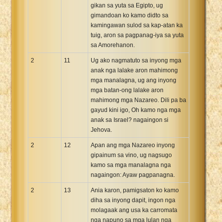
gikan sa yuta sa Egipto, ug
gimandoan ko kamo didto sa
kamingawan sulod sa kap-atan ka
tuig, aron sa pagpanag-iya sa yuta
sa Amorehanon.
2
11
Ug ako nagmatuto sa inyong mga
anak nga lalake aron mahimong
mga manalagna, ug ang inyong
mga batan-ong lalake aron
mahimong mga Nazareo. Dili pa ba
gayud kini igo, Oh kamo nga mga
anak sa Israel? nagaingon si
Jehova.
2
12
Apan ang mga Nazareo inyong
gipainum sa vino, ug nagsugo
kamo sa mga manalagna nga
nagaingon: Ayaw pagpanagna.
2
13
Ania karon, pamigsaton ko kamo
diha sa inyong dapit, ingon nga
molagaak ang usa ka carromata
nga napuno sa mga lulan nga