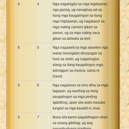
6
4
Nga nagahigda sa mga higdaanan
nga garing, ug nanaghay-ad sa
ilang mga kaugalingon sa ilang
mga higdaanan, ug nagakaon sa
mga nating carnero gikan sa
panon, ug sa mga nating vaca
gikan sa taliwala sa toril;
6
5
Nga nagaawit sa mga alawiton nga
walay hinungdan dinuyogan sa
honi sa violin, ug nagamugna
alang sa ilang kaugalingon mga
tulonggon sa musica, sama ni
David;
6
6
Nga nagainum sa vino diha sa mga
tagayan, ug nanihog sa ilang
kaugalingon sa mga piniling
igdidihog; apan sila wala masubo
tungod sa mga kasakit ni Jose.
6
7
Busa sila karon pagabihagon uban
sa unang gibihag; ug ang
panaghudyaga niadtong