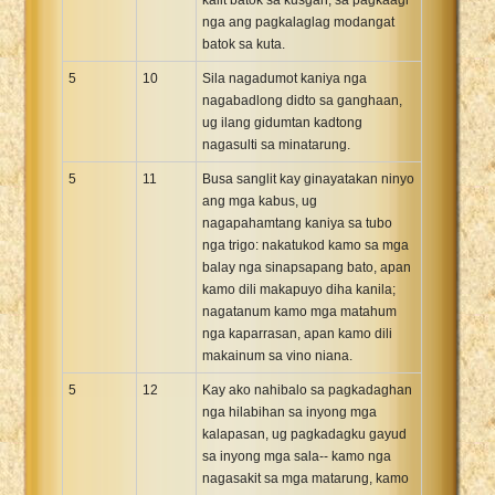
nga ang pagkalaglag modangat
batok sa kuta.
5
10
Sila nagadumot kaniya nga
nagabadlong didto sa ganghaan,
ug ilang gidumtan kadtong
nagasulti sa minatarung.
5
11
Busa sanglit kay ginayatakan ninyo
ang mga kabus, ug
nagapahamtang kaniya sa tubo
nga trigo: nakatukod kamo sa mga
balay nga sinapsapang bato, apan
kamo dili makapuyo diha kanila;
nagatanum kamo mga matahum
nga kaparrasan, apan kamo dili
makainum sa vino niana.
5
12
Kay ako nahibalo sa pagkadaghan
nga hilabihan sa inyong mga
kalapasan, ug pagkadagku gayud
sa inyong mga sala-- kamo nga
nagasakit sa mga matarung, kamo