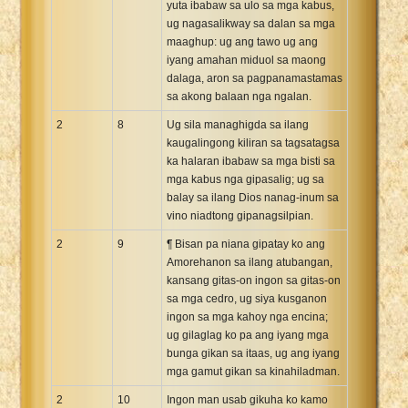
yuta ibabaw sa ulo sa mga kabus,
ug nagasalikway sa dalan sa mga
maaghup: ug ang tawo ug ang
iyang amahan miduol sa maong
dalaga, aron sa pagpanamastamas
sa akong balaan nga ngalan.
2
8
Ug sila managhigda sa ilang
kaugalingong kiliran sa tagsatagsa
ka halaran ibabaw sa mga bisti sa
mga kabus nga gipasalig; ug sa
balay sa ilang Dios nanag-inum sa
vino niadtong gipanagsilpian.
2
9
¶ Bisan pa niana gipatay ko ang
Amorehanon sa ilang atubangan,
kansang gitas-on ingon sa gitas-on
sa mga cedro, ug siya kusganon
ingon sa mga kahoy nga encina;
ug gilaglag ko pa ang iyang mga
bunga gikan sa itaas, ug ang iyang
mga gamut gikan sa kinahiladman.
2
10
Ingon man usab gikuha ko kamo