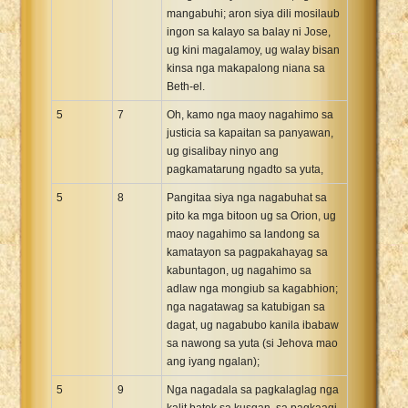
mangabuhi; aron siya dili mosilaub
ingon sa kalayo sa balay ni Jose,
ug kini magalamoy, ug walay bisan
kinsa nga makapalong niana sa
Beth-el.
5
7
Oh, kamo nga maoy nagahimo sa
justicia sa kapaitan sa panyawan,
ug gisalibay ninyo ang
pagkamatarung ngadto sa yuta,
5
8
Pangitaa siya nga nagabuhat sa
pito ka mga bitoon ug sa Orion, ug
maoy nagahimo sa landong sa
kamatayon sa pagpakahayag sa
kabuntagon, ug nagahimo sa
adlaw nga mongiub sa kagabhion;
nga nagatawag sa katubigan sa
dagat, ug nagabubo kanila ibabaw
sa nawong sa yuta (si Jehova mao
ang iyang ngalan);
5
9
Nga nagadala sa pagkalaglag nga
kalit batok sa kusgan, sa pagkaagi