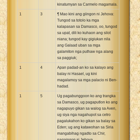
kinatumyan sa Carmelo magamala.
Xhosa Bible
1
3
¶ Mao kini ang giingon ni Jehova:
Tungod sa totolo ka mga
kalapasan sa Damasco, oo, tungod
sa upat, dili ko kuhaon ang silot
niana; tungod kay gigiukan nila
ang Galaad uban sa mga
galamiton nga puthaw nga alang
sa paggiuk;
1
4
Apan padad-an ko sa kalayo ang
balay ni Hasael, ug kini
magalamoy sa mga palacio ni Ben-
hadad.
1
5
Ug pagabunggoon ko ang trangka
sa Damasco, ug pagaputlon ko ang
nagapuyo gikan sa walog sa Aven,
ug siya nga nagahupot sa cetro
pagalukahon ko gikan sa balay sa
Eden; ug ang katawohan sa Siria
mangabihag ngadto sa Chir,
nagaingon si Jehova.