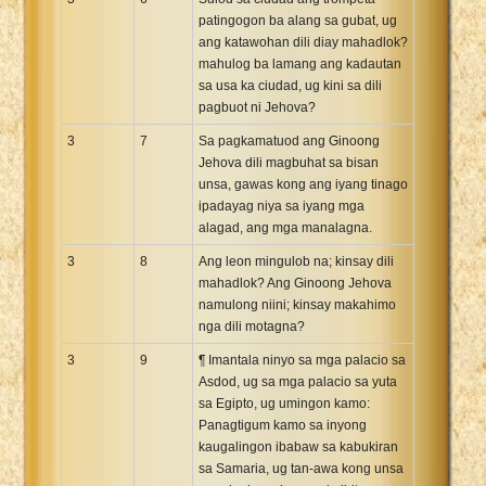
patingogon ba alang sa gubat, ug
ang katawohan dili diay mahadlok?
mahulog ba lamang ang kadautan
sa usa ka ciudad, ug kini sa dili
pagbuot ni Jehova?
3
7
Sa pagkamatuod ang Ginoong
Jehova dili magbuhat sa bisan
unsa, gawas kong ang iyang tinago
ipadayag niya sa iyang mga
alagad, ang mga manalagna.
3
8
Ang leon mingulob na; kinsay dili
mahadlok? Ang Ginoong Jehova
namulong niini; kinsay makahimo
nga dili motagna?
3
9
¶ Imantala ninyo sa mga palacio sa
Asdod, ug sa mga palacio sa yuta
sa Egipto, ug umingon kamo:
Panagtigum kamo sa inyong
kaugalingon ibabaw sa kabukiran
sa Samaria, ug tan-awa kong unsa