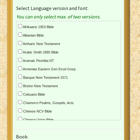
Select Language version and font:
You can only select max. of two versions.
Afrikaans 1953 Bible
Albanian Bible
Amharic New Testament
Arabic Smith 1865 Bible
Aramaic Peshitta NT
Armenian Eastern Gen Exod Gosp
Basque New Testament 1571
Breton New Testament
Cebuano Bible
Chamorro Psalms, Gospels, Acts
Chinese NCV Bible
Chinese Union Bible
Croatian Bible
Book:
Czech Kralicka Bible