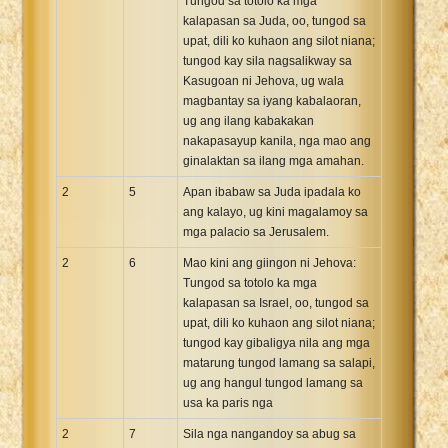
Tungod sa totolo ka mga
kalapasan sa Juda, oo, tungod sa
upat, dili ko kuhaon ang silot niana;
tungod kay sila nagsalikway sa
Kasugoan ni Jehova, ug wala
magbantay sa iyang kabalaoran,
ug ang ilang kabakakan
nakapasayup kanila, nga mao ang
ginalaktan sa ilang mga amahan.
2
5
Apan ibabaw sa Juda ipadala ko
ang kalayo, ug kini magalamoy sa
mga palacio sa Jerusalem.
2
6
Mao kini ang giingon ni Jehova:
Tungod sa totolo ka mga
kalapasan sa Israel, oo, tungod sa
upat, dili ko kuhaon ang silot niana;
tungod kay gibaligya nila ang mga
matarung tungod lamang sa salapi,
ug ang hangul tungod lamang sa
usa ka paris nga
2
7
Sila nga nangandoy sa abug sa