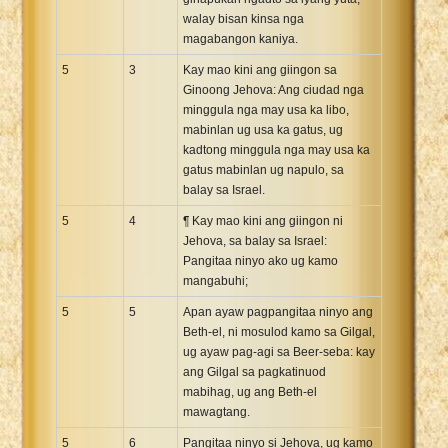
walay bisan kinsa nga
magabangon kaniya.
5
3
Kay mao kini ang giingon sa
Ginoong Jehova: Ang ciudad nga
minggula nga may usa ka libo,
mabinlan ug usa ka gatus, ug
kadtong minggula nga may usa ka
gatus mabinlan ug napulo, sa
balay sa Israel.
5
4
¶ Kay mao kini ang giingon ni
Jehova, sa balay sa Israel:
Pangitaa ninyo ako ug kamo
mangabuhi;
5
5
Apan ayaw pagpangitaa ninyo ang
Beth-el, ni mosulod kamo sa Gilgal,
ug ayaw pag-agi sa Beer-seba: kay
ang Gilgal sa pagkatinuod
mabihag, ug ang Beth-el
mawagtang.
5
6
Pangitaa ninyo si Jehova, ug kamo