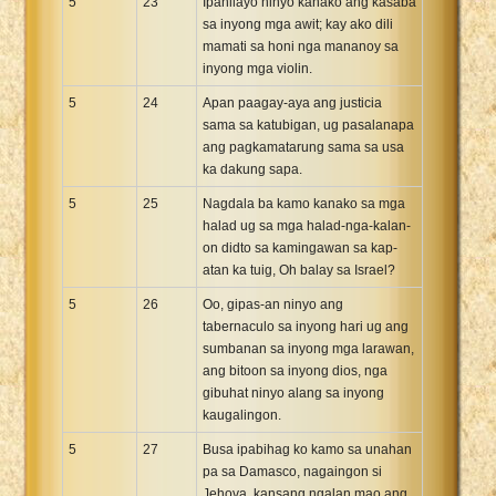
5
23
Ipahilayo ninyo kanako ang kasaba
sa inyong mga awit; kay ako dili
mamati sa honi nga mananoy sa
inyong mga violin.
5
24
Apan paagay-aya ang justicia
sama sa katubigan, ug pasalanapa
ang pagkamatarung sama sa usa
ka dakung sapa.
5
25
Nagdala ba kamo kanako sa mga
halad ug sa mga halad-nga-kalan-
on didto sa kamingawan sa kap-
atan ka tuig, Oh balay sa Israel?
5
26
Oo, gipas-an ninyo ang
tabernaculo sa inyong hari ug ang
sumbanan sa inyong mga larawan,
ang bitoon sa inyong dios, nga
gibuhat ninyo alang sa inyong
kaugalingon.
5
27
Busa ipabihag ko kamo sa unahan
pa sa Damasco, nagaingon si
Jehova, kansang ngalan mao ang