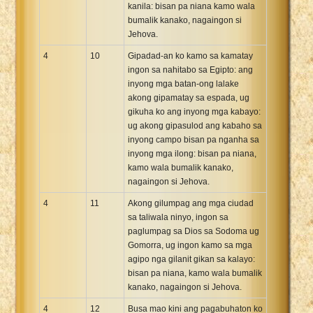
kanila: bisan pa niana kamo wala
bumalik kanako, nagaingon si
Jehova.
4
10
Gipadad-an ko kamo sa kamatay
ingon sa nahitabo sa Egipto: ang
inyong mga batan-ong lalake
akong gipamatay sa espada, ug
gikuha ko ang inyong mga kabayo:
ug akong gipasulod ang kabaho sa
inyong campo bisan pa nganha sa
inyong mga ilong: bisan pa niana,
kamo wala bumalik kanako,
nagaingon si Jehova.
4
11
Akong gilumpag ang mga ciudad
sa taliwala ninyo, ingon sa
paglumpag sa Dios sa Sodoma ug
Gomorra, ug ingon kamo sa mga
agipo nga gilanit gikan sa kalayo:
bisan pa niana, kamo wala bumalik
kanako, nagaingon si Jehova.
4
12
Busa mao kini ang pagabuhaton ko