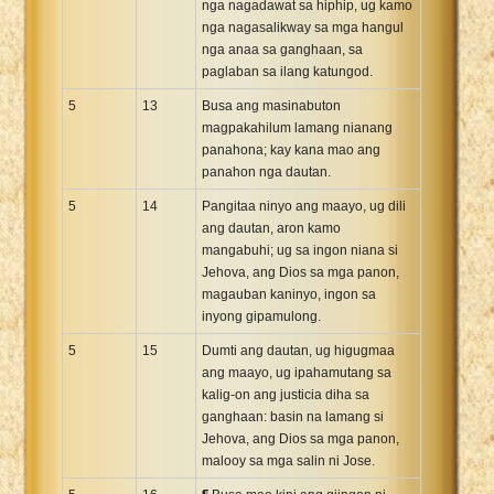
nga nagadawat sa hiphip, ug kamo
nga nagasalikway sa mga hangul
nga anaa sa ganghaan, sa
paglaban sa ilang katungod.
5
13
Busa ang masinabuton
magpakahilum lamang nianang
panahona; kay kana mao ang
panahon nga dautan.
5
14
Pangitaa ninyo ang maayo, ug dili
ang dautan, aron kamo
mangabuhi; ug sa ingon niana si
Jehova, ang Dios sa mga panon,
magauban kaninyo, ingon sa
inyong gipamulong.
5
15
Dumti ang dautan, ug higugmaa
ang maayo, ug ipahamutang sa
kalig-on ang justicia diha sa
ganghaan: basin na lamang si
Jehova, ang Dios sa mga panon,
malooy sa mga salin ni Jose.