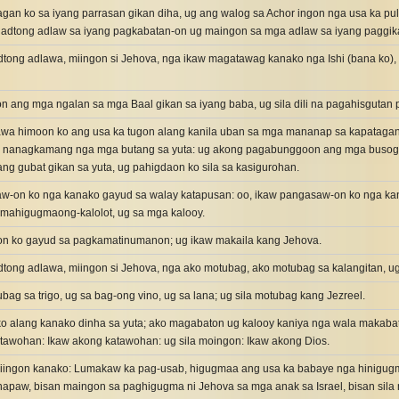
gan ko sa iyang parrasan gikan diha, ug ang walog sa Achor ingon nga usa ka pu
iadtong adlaw sa iyang pagkabatan-on ug maingon sa mga adlaw sa iyang paggika
tong adlawa, miingon si Jehova, nga ikaw magatawag kanako nga Ishi (bana ko), 
 ang mga ngalan sa mga Baal gikan sa iyang baba, ug sila dili na pagahisgutan p
awa himoon ko ang usa ka tugon alang kanila uban sa mga mananap sa kapataga
sa nanagkamang nga mga butang sa yuta: ug akong pagabunggoon ang mga busog
g gubat gikan sa yuta, ug pahigdaon ko sila sa kasigurohan.
w-on ko nga kanako gayud sa walay katapusan: oo, ikaw pangasaw-on ko nga ka
sa mahigugmaong-kalolot, ug sa mga kalooy.
n ko gayud sa pagkamatinumanon; ug ikaw makaila kang Jehova.
tong adlawa, miingon si Jehova, nga ako motubag, ako motubag sa kalangitan, ug
bag sa trigo, ug sa bag-ong vino, ug sa lana; ug sila motubag kang Jezreel.
o alang kanako dinha sa yuta; ako magabaton ug kalooy kaniya nga wala makabato
atawohan: Ikaw akong katawohan: ug sila moingon: Ikaw akong Dios.
miingon kanako: Lumakaw ka pag-usab, higugmaa ang usa ka babaye nga hinigugma
aw, bisan maingon sa paghigugma ni Jehova sa mga anak sa Israel, bisan sila m