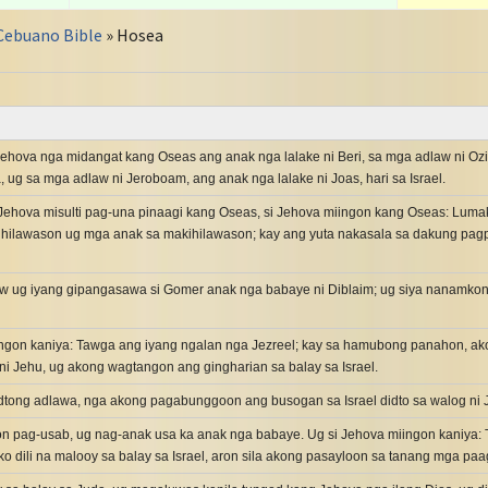
Cebuano Bible
» Hosea
Jehova nga midangat kang Oseas ang anak nga lalake ni Beri, sa mga adlaw ni Ozi
, ug sa mga adlaw ni Jeroboam, ang anak nga lalake ni Joas, hari sa Israel.
 Jehova misulti pag-una pinaagi kang Oseas, si Jehova miingon kang Oseas: Lum
hilawason ug mga anak sa makihilawason; kay ang yuta nakasala sa dakung pagp
aw ug iyang gipangasawa si Gomer anak nga babaye ni Diblaim; ug siya nanamkon
ingon kaniya: Tawga ang iyang ngalan nga Jezreel; kay sa hamubong panahon, a
 ni Jehu, ug akong wagtangon ang gingharian sa balay sa Israel.
tong adlawa, nga akong pagabunggoon ang busogan sa Israel didto sa walog ni J
n pag-usab, ug nag-anak usa ka anak nga babaye. Ug si Jehova miingon kaniya:
o dili na malooy sa balay sa Israel, aron sila akong pasayloon sa tanang mga paag