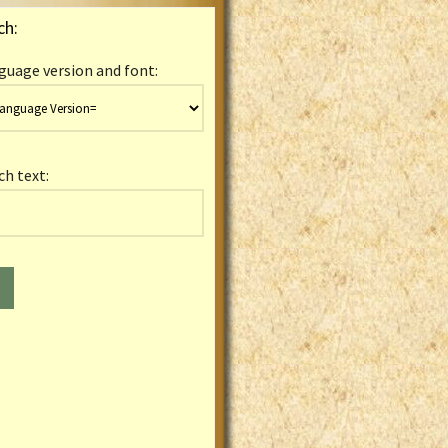
ch:
guage version and font:
ch text: