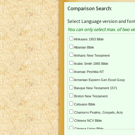
Comparison Search:
Select Language version and font
You can only select max. of two ve
Afrikaans 1953 Bible
Albanian Bible
Amharic New Testament
Arabic Smith 1865 Bible
Aramaic Peshitta NT
Armenian Eastern Gen Exod Gosp
Basque New Testament 1571
Breton New Testament
Cebuano Bible
Chamorro Psalms, Gospels, Acts
Chinese NCV Bible
Chinese Union Bible