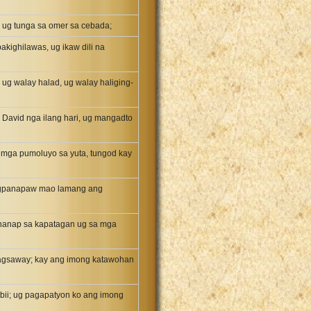
, ug tunga sa omer sa cebada;
kighilawas, ug ikaw dili na
ug walay halad, ug walay haliging-
 David nga ilang hari, ug mangadto
a mga pumoluyo sa yuta, tungod kay
pagpanapaw mao lamang ang
nanap sa kapatagan ug sa mga
 magsaway; kay ang imong katawohan
i; ug pagapatyon ko ang imong