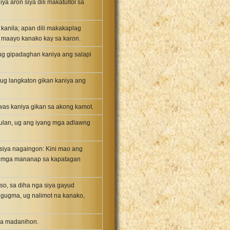
a aron siya dili makatultol sa
kanila; apan dili makakaplag
g maayo kanako kay sa karon.
 ug gipadaghan kaniya ang salapi
ug langkaton gikan kaniya ang
was kaniya gikan sa akong kamot.
bulan, ug ang iyang mga adlawng
siya nagaingon: Kini mao ang
ng mga mananap sa kapatagan
o, sa diha nga siya gayud
igugma, ug nalimot na kanako,
 sa madanihon.