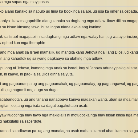
a mga sopas nga may pasas.
t ko alang kanako sa napulo ug lima ka book nga salapi, ug usa ka omer sa cebada
aniya: Ikaw magapabilin alang kanako sa daghang mga adlaw; ikaw dili na magapa
sa bisan kinsang tawo: busa ingon niana ako alang kanimo.
 sa Israel magapabilin sa daghang mga adlaw nga walay hari, ug walay principe, 
y ephod kun mga theraphin:
ng mga anak sa Israel mamalik, ug mangita kang Jehova nga ilang Dios, ug kang
n ang kahadlok ug sa iyang pagkaayo sa ulahing mga adlaw.
 pulong ni Jehova, kamong mga anak sa Israel; kay si Jehova adunay pakiglalis s
 ni kaayo, ni pag-ila sa Dios dinha sa yuta.
ili ang pagpanumpa ug ang pagpamakak, ug pagpamatay, ug pagpangawat, ug 
nulis, ug nagamit ang dugo sa dugo.
agabangotan, ug ang tanang nanagpuyo kaniya magakaniwang, uban sa mga ma
ngitan; oo, ang mga isda sa dagat pagakuhaon usab.
ayaw itugot nga may tawo nga makiglalis ni motugot ka nga may bisan kinsa nga
 nakiglalis sa sacerdote.
amod sa adlawan pa, ug ang manalagna usab mahasukamod uban kanimo sa gabi