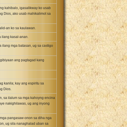
ng kahibalo, igasalikway ko usab
ng Dios, ako usab mahikalimot sa
lid-an ko sa kaulawan.
 ilang kasal-anan.
 ilang mga batasan, ug sa castigo
g gibiyaan ang pagtagad kang
kanila; kay ang espiritu sa
ng Dios.
, sa ilalum sa mga kahoyng encina
ye nakighilawas, ug ang inyong
ng mga pangasaw-onon sa diha nga
on, ug sila nanaghalad uban sa