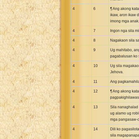
4
6
¶ Ang akong kata
ikaw, aron ikaw 
imong mga anak
4
7
Ingon nga sila m
4
8
Nagakaon sila sa
4
9
Ug mahitabo, ang
pagabalusan ko s
4
10
Ug sila magakaon
Jehova.
4
11
Ang pagkamahila
4
12
¶ Ang akong kata
pagpakighilawas 
4
13
Sila nanaghalad
ug alamo ug rob
mga pangasaw-
4
14
Dili ko pagasilo
sila magapanapaw