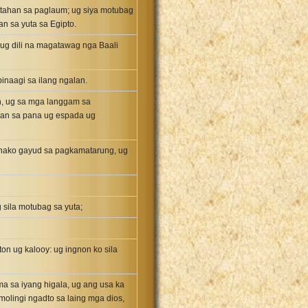
ltahan sa paglaum; ug siya motubag
n sa yuta sa Egipto.
ug dili na magatawag nga Baali
inaagi sa ilang ngalan.
n, ug sa mga langgam sa
an sa pana ug espada ug
nako gayud sa pagkamatarung, ug
 sila motubag sa yuta;
n ug kalooy: ug ingnon ko sila
 sa iyang higala, ug ang usa ka
olingi ngadto sa laing mga dios,