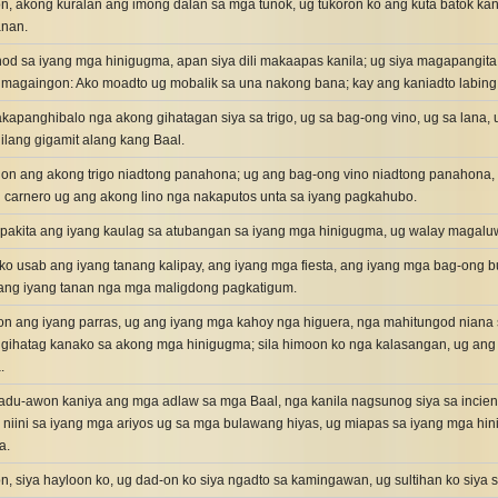
on, akong kuralan ang imong dalan sa mga tunok, ug tukoron ko ang kuta batok kaniy
anan.
d sa iyang mga hinigugma, apan siya dili makaapas kanila; ug siya magapangita 
a magaingon: Ako moadto ug mobalik sa una nakong bana; kay ang kaniadto labin
kapanghibalo nga akong gihatagan siya sa trigo, ug sa bag-ong vino, ug sa lana,
ilang gigamit alang kang Baal.
on ang akong trigo niadtong panahona; ug ang bag-ong vino niadtong panahona, 
 carnero ug ang akong lino nga nakaputos unta sa iyang pagkahubo.
ipakita ang iyang kaulag sa atubangan sa iyang mga hinigugma, ug walay magalu
o usab ang iyang tanang kalipay, ang iyang mga fiesta, ang iyang mga bag-ong 
 ang iyang tanan nga mga maligdong pagkatigum.
n ang iyang parras, ug ang iyang mga kahoy nga higuera, nga mahitungod niana 
 gihatag kanako sa akong mga hinigugma; sila himoon ko nga kalasangan, ug a
.
du-awon kaniya ang mga adlaw sa mga Baal, nga kanila nagsunog siya sa inciens
iini sa iyang mga ariyos ug sa mga bulawang hiyas, ug miapas sa iyang mga hin
a.
on, siya hayloon ko, ug dad-on ko siya ngadto sa kamingawan, ug sultihan ko siya