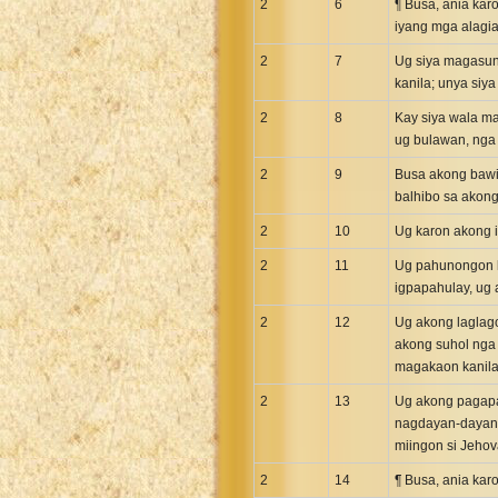
Maori Genesis Exodus Leviticus
2
6
¶ Busa, ania kar
iyang mga alagi
Norwegian Bible
2
7
Ug siya magasuno
Portuguese Bible
kanila; unya siy
Romanian Cornilescu Bible
2
8
Kay siya wala ma
Russian Synodal 1876 Bible
ug bulawan, nga 
Russian Synodal Bible KOI8
2
9
Busa akong bawi
Russian Synodal Bible Win-1251
balhibo sa akong
Shuar New Testament
2
10
Ug karon akong 
Spanish RV 1909 Bible
2
11
Ug pahunongon k
Spanish Sag. Escrituras 1569
igpapahulay, ug
Swahili New Testament
2
12
Ug akong laglago
Swedish 1917 Bible
akong suhol nga
Tagalog 1905
magakaon kanila
Tagalog John and James
2
13
Ug akong pagapa
Turkish Bible
nagdayan-dayan n
miingon si Jehov
Ukrainian 1871 NT
2
14
¶ Busa, ania kar
Ukrainian Bible