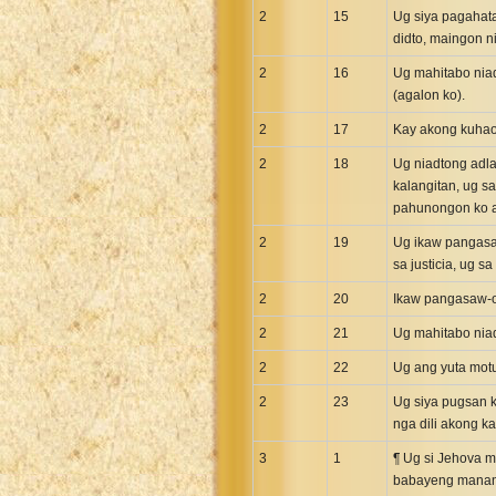
Uma New Testament
2
15
Ug siya pagahata
didto, maingon n
Vietnamese 1934 Bible
2
16
Ug mahitabo niad
Xhosa Bible
(agalon ko).
2
17
Kay akong kuhaon
2
18
Ug niadtong adl
kalangitan, ug 
pahunongon ko an
2
19
Ug ikaw pangasa
sa justicia, ug 
2
20
Ikaw pangasaw-o
2
21
Ug mahitabo niad
2
22
Ug ang yuta motu
2
23
Ug siya pugsan k
nga dili akong k
3
1
¶ Ug si Jehova 
babayeng mananap