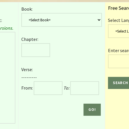
Free Sear
Book:
:
Select Lan
rsions.
Chapter:
Enter sear
Verse:
---------
From:
To: