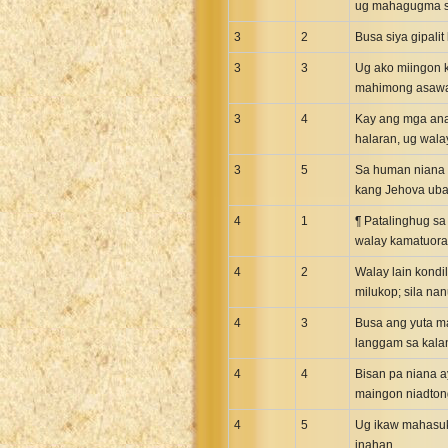
ug mahagugma s
3
2
Busa siya gipali
3
3
Ug ako miingon k
mahimong asawa 
3
4
Kay ang mga anak
halaran, ug wala
3
5
Sa human niana a
kang Jehova uba
4
1
¶ Patalinghug sa
walay kamatuoran,
4
2
Walay lain kond
milukop; sila na
4
3
Busa ang yuta m
langgam sa kala
4
4
Bisan pa niana 
maingon niadtong
4
5
Ug ikaw mahasuk
inahan.