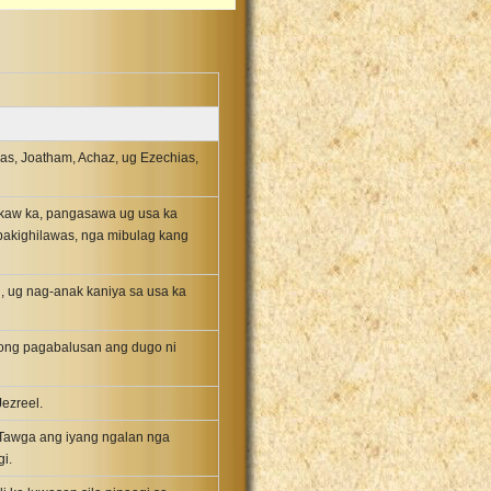
as, Joatham, Achaz, ug Ezechias,
akaw ka, pangasawa ug usa ka
akighilawas, nga mibulag kang
, ug nag-anak kaniya sa usa ka
kong pagabalusan ang dugo ni
ezreel.
 Tawga ang iyang ngalan nga
i.