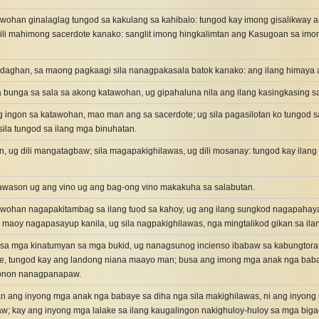
wohan ginalaglag tungod sa kakulang sa kahibalo: tungod kay imong gisalikway a
dili mahimong sacerdote kanako: sanglit imong hingkalimtan ang Kasugoan sa imo
.
idaghan, sa maong pagkaagi sila nanagpakasala batok kanako: ang ilang himaya a
 bunga sa sala sa akong katawohan, ug gipahaluna nila ang ilang kasingkasing sa
 ingon sa katawohan, mao man ang sa sacerdote; ug sila pagasilotan ko tungod sa
ila tungod sa ilang mga binuhatan.
, ug dili mangatagbaw; sila magapakighilawas, ug dili mosanay: tungod kay ilan
wason ug ang vino ug ang bag-ong vino makakuha sa salabutan.
wohan nagapakitambag sa ilang tuod sa kahoy, ug ang ilang sungkod nagapahayag 
maoy nagapasayup kanila, ug sila nagpakighilawas, nga mingtalikod gikan sa ila
 sa mga kinatumyan sa mga bukid, ug nanagsunog incienso ibabaw sa kabungtoran
le, tungod kay ang landong niana maayo man; busa ang imong mga anak nga baba
onon nanagpanapaw.
tan ang inyong mga anak nga babaye sa diha nga sila makighilawas, ni ang inyo
; kay ang inyong mga lalake sa ilang kaugalingon nakighuloy-huloy sa mga biga