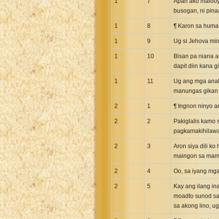
1
7
Apan ako malooy 
Greek NT Byzantine Majority
busogan, ni pina
Greek NT Textus Receptus
1
8
¶ Karon sa human
Greek NT Wescott-Hort
1
9
Ug si Jehova mii
Greek Septuagint Old Testament
1
10
Bisan pa niana a
Hebrew Modern Bible
dapit diin kana g
Hebrew OT WM Leningrad Codex
1
11
Ug ang mga anak 
Hungarian Karoli Bible
manungas gikan s
Icelandic Bible
2
1
¶ Ingnon ninyo 
Indonesian Bahasa Bible
2
2
Pakiglalis kamo s
Indonesian Baru Bible
pagkamakihilawa
Indonesian Lama Bible
2
3
Aron siya dili k
Italian Bible
maingon sa mama
Italian Riveduta 1927 Bible
2
4
Oo, sa iyang mga
Korean Bible
2
5
Kay ang ilang in
Latin Vulgate NT
moadto sunod sa
sa akong lino, u
Latvian NT