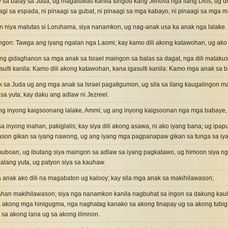
sa balay sa Juda, ug magaluwas kanila tungod kang Jehova nga ilang Dios, ug dil
agi sa espada, ni pinaagi sa gubat, ni pinaagi sa mga kabayo, ni pinaagi sa mga
 niya malutas si Loruhama, siya nanamkon, ug nag-anak usa ka anak nga lalake.
ngon: Tawga ang iyang ngalan nga Laomi; kay kamo dili akong katawohan, ug ako 
ng gidaghanon sa mga anak sa Israel maingon sa balas sa dagat, nga dili matakus
isulti kanila: Kamo dili akong katawohan, kana igasulti kanila: Kamo mga anak sa b
sa Juda ug ang mga anak sa Israel pagatigumon, ug sila sa ilang kaugalingon m
a yuta; kay daku ang adlaw ni Jezreel.
ang inyong kaigsoonang lalake, Ammi; ug ang inyong kaigsoonan nga mga babaye
a inyong inahan, pakiglalis; kay siya dili akong asawa, ni ako iyang bana; ug ipap
son gikan sa iyang nawong, ug ang iyang mga pagpanapaw gikan sa tunga sa iy
o huboan, ug ibutang siya maingon sa adlaw sa iyang pagkatawo, ug himoon siya n
lang yuta, ug patyon siya sa kauhaw.
 anak ako dili na magabaton ug kalooy; kay sila mga anak sa makihilawason;
ahan makihilawason; siya nga nanamkon kanila nagbuhat sa ingon sa dakung kaul
 akong mga hinigugma, nga naghatag kanako sa akong tinapay ug sa akong tubig, 
g sa akong lana ug sa akong ilimnon.