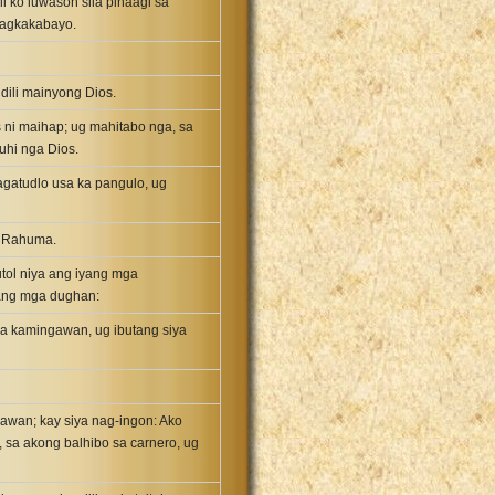
i ko luwason sila pinaagi sa
 magkakabayo.
dili mainyong Dios.
 ni maihap; ug mahitabo nga, sa
uhi nga Dios.
agatudlo usa ka pangulo, ug
, Rahuma.
utol niya ang iyang mga
ang mga dughan:
ga kamingawan, ug ibutang siya
awan; kay siya nag-ingon: Ako
sa akong balhibo sa carnero, ug