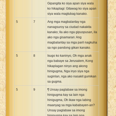
Gipangita ko siya apan siya wala
ko hikaplagi: Gitawag ko siya apan
siya wala magtubag kanako.
5
7
Ang mga magbalantay nga
nanagsuroy sa ciudad nakakita
kanako; Ila ako nga gipuspusan, ila
ako nga gisamaran: Ang
magbalantay sa mga paril nagkuha
sa ngo pandong gikan kanako.
5
8
Isugo ko kaninyo, Oh mga anak
nga babaye sa Jerusalem, Kong
hikaplagan ninyo ang akong
hinigugma, Nga inyo siya nga
suginlan, nga ako nasakit gumikan
sa gugma.
5
9
¶ Unsay paglabaw sa imong
hinigugma kay sa lain nga
hinigugma, Oh ikaw nga labing
maanyag sa mga kababayen-an?
Unsay paglabaw sa imong
hinigugma kay sa lain nga