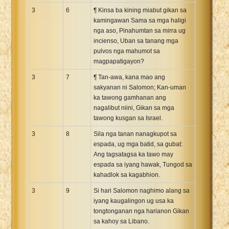
3
6
¶ Kinsa ba kining miabut gikan sa
kamingawan Sama sa mga haligi
nga aso, Pinahumtan sa mirra ug
incienso, Uban sa tanang mga
pulvos nga mahumot sa
magpapatigayon?
3
7
¶ Tan-awa, kana mao ang
sakyanan ni Salomon; Kan-uman
ka tawong gamhanan ang
nagalibut niini, Gikan sa mga
tawong kusgan sa Israel.
3
8
Sila nga tanan nanagkupot sa
espada, ug mga batid, sa gubat:
Ang tagsatagsa ka tawo may
espada sa iyang hawak, Tungod sa
kahadlok sa kagabhion.
3
9
Si hari Salomon naghimo alang sa
iyang kaugalingon ug usa ka
tongtonganan nga harianon Gikan
sa kahoy sa Libano.