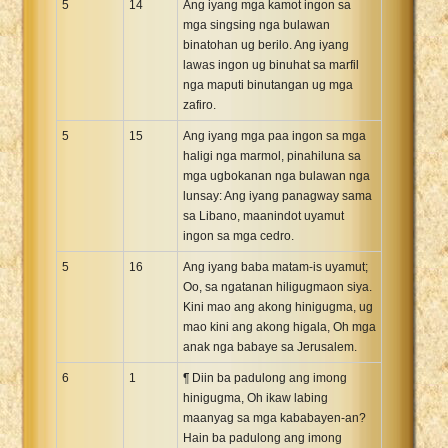
5
14
Ang iyang mga kamot ingon sa
mga singsing nga bulawan
binatohan ug berilo. Ang iyang
lawas ingon ug binuhat sa marfil
nga maputi binutangan ug mga
zafiro.
5
15
Ang iyang mga paa ingon sa mga
haligi nga marmol, pinahiluna sa
mga ugbokanan nga bulawan nga
lunsay: Ang iyang panagway sama
sa Libano, maanindot uyamut
ingon sa mga cedro.
5
16
Ang iyang baba matam-is uyamut;
Oo, sa ngatanan hiligugmaon siya.
Kini mao ang akong hinigugma, ug
mao kini ang akong higala, Oh mga
anak nga babaye sa Jerusalem.
6
1
¶ Diin ba padulong ang imong
hinigugma, Oh ikaw labing
maanyag sa mga kababayen-an?
Hain ba padulong ang imong