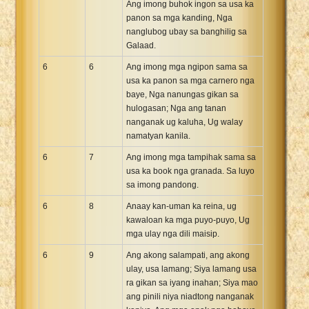
Ang imong buhok ingon sa usa ka
panon sa mga kanding, Nga
nanglubog ubay sa banghilig sa
Galaad.
6
6
Ang imong mga ngipon sama sa
usa ka panon sa mga carnero nga
baye, Nga nanungas gikan sa
hulogasan; Nga ang tanan
nanganak ug kaluha, Ug walay
namatyan kanila.
6
7
Ang imong mga tampihak sama sa
usa ka book nga granada. Sa luyo
sa imong pandong.
6
8
Anaay kan-uman ka reina, ug
kawaloan ka mga puyo-puyo, Ug
mga ulay nga dili maisip.
6
9
Ang akong salampati, ang akong
ulay, usa lamang; Siya lamang usa
ra gikan sa iyang inahan; Siya mao
ang pinili niya niadtong nanganak