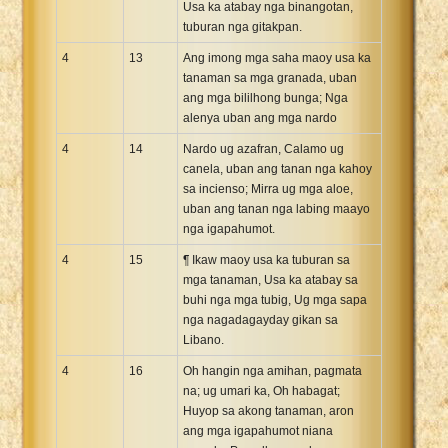
Usa ka atabay nga binangotan,
tuburan nga gitakpan.
4
13
Ang imong mga saha maoy usa ka
tanaman sa mga granada, uban
ang mga bililhong bunga; Nga
alenya uban ang mga nardo
4
14
Nardo ug azafran, Calamo ug
canela, uban ang tanan nga kahoy
sa incienso; Mirra ug mga aloe,
uban ang tanan nga labing maayo
nga igapahumot.
4
15
¶ Ikaw maoy usa ka tuburan sa
mga tanaman, Usa ka atabay sa
buhi nga mga tubig, Ug mga sapa
nga nagadagayday gikan sa
Libano.
4
16
Oh hangin nga amihan, pagmata
na; ug umari ka, Oh habagat;
Huyop sa akong tanaman, aron
ang mga igapahumot niana