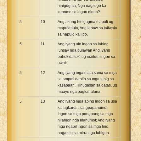
hinigugma, Nga nagsugo ka
kanamo sa ingon niana?
5
10
Ang akong hinigugma maputi ug
mapulapula, Ang labaw sa taliwala
sa napulo ka libo.
5
11
Ang iyang ulo ingon sa labing
lunsay nga bulawan Ang iyang
buhok dasok, ug maitum ingon sa
uwak.
5
12
Ang iyang mga mata sama sa mga
salampati daplin sa mga tubig sa
kasapaan, Hinugasan sa gatas, ug
maayo nga pagkahaluna.
5
13
Ang iyang mga aping ingon sa usa
ka tugkanan sa igpapahumot,
Ingon sa mga pangpang sa mga
hilamon nga mahumot; Ang iyang
mga ngabil ingon sa mga lirio,
nagatulo sa mirra nga tubigon.