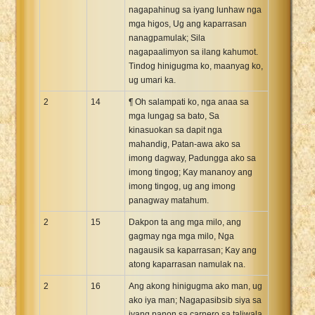
nagapahinug sa iyang lunhaw nga
mga higos, Ug ang kaparrasan
nanagpamulak; Sila
nagapaalimyon sa ilang kahumot.
Tindog hinigugma ko, maanyag ko,
ug umari ka.
2
14
¶ Oh salampati ko, nga anaa sa
mga lungag sa bato, Sa
kinasuokan sa dapit nga
mahandig, Patan-awa ako sa
imong dagway, Padungga ako sa
imong tingog; Kay mananoy ang
imong tingog, ug ang imong
panagway matahum.
2
15
Dakpon ta ang mga milo, ang
gagmay nga mga milo, Nga
nagausik sa kaparrasan; Kay ang
atong kaparrasan namulak na.
2
16
Ang akong hinigugma ako man, ug
ako iya man; Nagapasibsib siya sa
iyang panon sa carnero sa taliwala