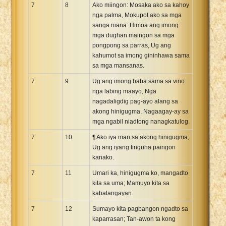
7
8
Ako miingon: Mosaka ako sa kahoy
nga palma, Mokupot ako sa mga
sanga niana: Himoa ang imong
mga dughan maingon sa mga
pongpong sa parras, Ug ang
kahumot sa imong gininhawa sama
sa mga mansanas.
7
9
Ug ang imong baba sama sa vino
nga labing maayo, Nga
nagadaligdig pag-ayo alang sa
akong hinigugma, Nagaagay-ay sa
mga ngabil niadtong nanagkatulog.
7
10
¶ Ako iya man sa akong hinigugma;
Ug ang iyang tinguha paingon
kanako.
7
11
Umari ka, hinigugma ko, mangadto
kita sa uma; Mamuyo kita sa
kabalangayan.
7
12
Sumayo kita pagbangon ngadto sa
kaparrasan; Tan-awon ta kong