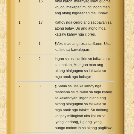
1
16
Ania karon, maanyag ikaw, gugma
ko, oo, makapahimuot: Ingon man
ang atong higdaanan malunhaw.
1
17
Kahoy nga cedro ang sagbayan sa
atong balay, Ug ang atong mga
katsaw kahoy nga cipres.
2
1
¶ Ako mao ang rosa sa Saron, Usa
ka lirio sa kawalogan.
2
2
Ingon sa usa ka lirio sa taliwala sa
katunokan, Maingon man ang
akong hinigugma sa taliwala sa
mga anak nga babaye.
2
3
¶ Sama sa usa ka kahoy nga
mansana sa taliwala sa mga kahoy
sa kakahoyan, Ingon niana ang
akong hinigugma sa taliwala sa
mga anak nga lalake. Sa dakung
kalipay milingkod ako ilalum sa
iyang landong, Ug ang iyang
bunga matam-is sa akong pagtilaw.