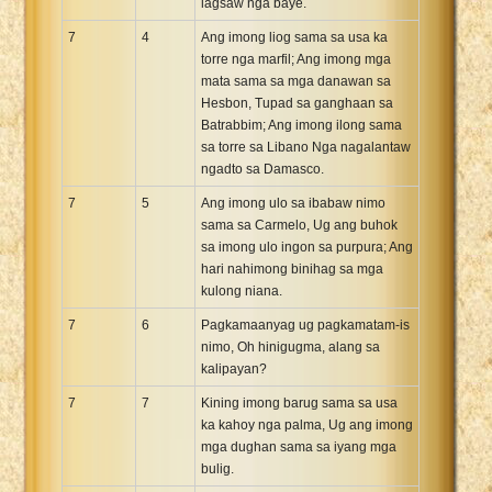
lagsaw nga baye.
7
4
Ang imong liog sama sa usa ka
torre nga marfil; Ang imong mga
mata sama sa mga danawan sa
Hesbon, Tupad sa ganghaan sa
Batrabbim; Ang imong ilong sama
sa torre sa Libano Nga nagalantaw
ngadto sa Damasco.
7
5
Ang imong ulo sa ibabaw nimo
sama sa Carmelo, Ug ang buhok
sa imong ulo ingon sa purpura; Ang
hari nahimong binihag sa mga
kulong niana.
7
6
Pagkamaanyag ug pagkamatam-is
nimo, Oh hinigugma, alang sa
kalipayan?
7
7
Kining imong barug sama sa usa
ka kahoy nga palma, Ug ang imong
mga dughan sama sa iyang mga
bulig.