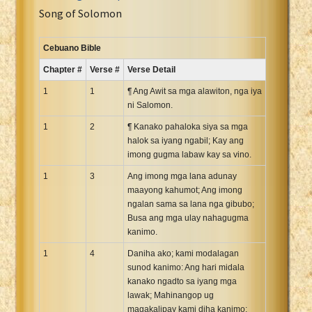
Portuguese Bible
Song of Solomon
Romanian Cornilescu Bible
Russian Synodal 1876 Bible
Cebuano Bible
Russian Synodal Bible KOI8
Chapter #
Verse #
Verse Detail
Russian Synodal Bible Win-1251
1
1
¶ Ang Awit sa mga alawiton, nga iya
Shuar New Testament
ni Salomon.
Spanish RV 1909 Bible
1
2
¶ Kanako pahaloka siya sa mga
Spanish Sag. Escrituras 1569
halok sa iyang ngabil; Kay ang
imong gugma labaw kay sa vino.
Swahili New Testament
1
3
Ang imong mga lana adunay
Swedish 1917 Bible
maayong kahumot; Ang imong
Tagalog 1905
ngalan sama sa lana nga gibubo;
Tagalog John and James
Busa ang mga ulay nahagugma
kanimo.
Turkish Bible
Ukrainian 1871 NT
1
4
Daniha ako; kami modalagan
sunod kanimo: Ang hari midala
Ukrainian Bible
kanako ngadto sa iyang mga
Uma New Testament
lawak; Mahinangop ug
Vietnamese 1934 Bible
magakalipay kami diha kanimo;