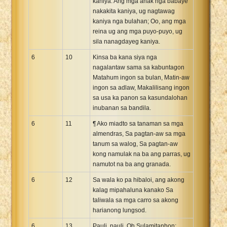
kaniya. Ang mga anak nga babaye
nakakita kaniya, ug nagtawag
kaniya nga bulahan; Oo, ang mga
reina ug ang mga puyo-puyo, ug
sila nanagdayeg kaniya.
6
10
Kinsa ba kana siya nga
nagalantaw sama sa kabuntagon
Matahum ingon sa bulan, Matin-aw
ingon sa adlaw, Makalilisang ingon
sa usa ka panon sa kasundalohan
inubanan sa bandila.
6
11
¶ Ako miadto sa tanaman sa mga
almendras, Sa pagtan-aw sa mga
tanum sa walog, Sa pagtan-aw
kong namulak na ba ang parras, ug
namutot na ba ang granada.
6
12
Sa wala ko pa hibaloi, ang akong
kalag mipahaluna kanako Sa
taliwala sa mga carro sa akong
harianong lungsod.
6
13
Pauli, pauli, Oh Sulamitanhon;