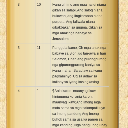
3
10
Iyang gihimo ang mga haligi niana
gikan sa salapi, Ang salog niana
bulawan, ang lingkoranan niana
purpura, Ang taliwala niana
gibakbakan sa gugma, Gikan sa
mga anak nga babaye sa
Jerusalem.
3
11
Panggula kamo, Oh mga anak nga
babaye sa Sion, ug tan-awa si hari
Salomon, Uban ang purongpurong
nga gipurongpurong kaniya sa
iyang inahan Sa adlaw sa iyang
pagkaminyo, Ug sa adlaw sa
kalipay sa iyang kasingkasing.
4
1
¶ Ania karon, maanyag ikaw,
hinigugma ko; ania karon,
maanyag ikaw; Ang imong mga
mata sama sa mga salampati luyo
sa imong pandong Ang imong
buhok sama sa usa ka panon sa
mga kanding, Nga nanglubog ubay