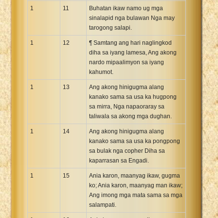
1
11
Buhatan ikaw namo ug mga
sinalapid nga bulawan Nga may
tarogong salapi.
1
12
¶ Samtang ang hari naglingkod
diha sa iyang lamesa, Ang akong
nardo mipaalimyon sa iyang
kahumot.
1
13
Ang akong hinigugma alang
kanako sama sa usa ka hugpong
sa mirra, Nga napaoraray sa
taliwala sa akong mga dughan.
1
14
Ang akong hinigugma alang
kanako sama sa usa ka pongpong
sa bulak nga copher Diha sa
kaparrasan sa Engadi.
1
15
Ania karon, maanyag ikaw, gugma
ko; Ania karon, maanyag man ikaw;
Ang imong mga mata sama sa mga
salampati.