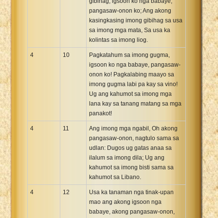
gibihag, igsoon ko nga babaye,
pangasaw-onon ko; Ang akong
kasingkasing imong gibihag sa usa
sa imong mga mata, Sa usa ka
kolintas sa imong liog.
4
10
Pagkatahum sa imong gugma,
igsoon ko nga babaye, pangasaw-
onon ko! Pagkalabing maayo sa
imong gugma labi pa kay sa vino!
Ug ang kahumot sa imong mga
lana kay sa tanang matang sa mga
panakot!
4
11
Ang imong mga ngabil, Oh akong
pangasaw-onon, nagtulo sama sa
udlan: Dugos ug gatas anaa sa
ilalum sa imong dila; Ug ang
kahumot sa imong bisti sama sa
kahumot sa Libano.
4
12
Usa ka tanaman nga tinak-upan
mao ang akong igsoon nga
babaye, akong pangasaw-onon,