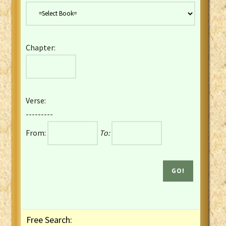
Danish Bible
Dutch Staten Vertaling Bible
Eng. KJV&Book of Mormon
Chapter:
English YLT 1898 Bible
Estonian Genesis New Testament
Finnish 1776 Bible
Finnish 1938 Bible
Verse:
French Darby Bible
---------
French Louis Segond Bible
From:
To:
Gaelic (Manx) Selections
Gaelic (Scottish) Mark
Georgian Gospels Acts James
German Luther 1912 Bible
Gothic NT AmbrosianusA Partial
Greek Modern Bible
Greek NT Byzantine Majority
Free Search:
Greek NT Textus Receptus