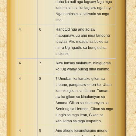
duha ka nati nga lagsaw Nga mga
kaluha sa usa ka lagsaw nga baye,
Nga nanibsib sa taliwala sa mga
lirio.
4
6
Hangtud nga ang adlaw
mabugnaw, ug ang mga landong
ipaylas, Ako moadto sa bukid sa
mirra Ug ngadto sa bungtod sa
incienso.
4
7
Ikaw lunsay matahum, hinigugma
ko; Ug walay buling diha kanimo.
4
8
¶ Umuban ka kanako gikan sa
Libano, pangasaw-onon ko. Uban
kanako gikan sa Libano: Tuman-
aw ka gikan sa kinatumyan sa
Amana, Gikan sa kinatumyan sa
Senir ug sa Hermon, Gikan sa mga
lungib sa mga leon, Gikan sa
kabukiran sa mga leopardo.
4
9
Ang akong kasingkasing imong