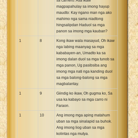
sa carnero: Asa ikaw
magpapahulay sa imong hayup
maudto: Kay ngano man nga ako
mahimo nga sama niadtong
hingsalipdan Haduol sa mga
panon sa imong mga kauban?
1
8
Kong ikaw wala masayud, Oh ikaw
nga labing maanyag sa mga
kababayen-an, Umadto ka sa
imong dalan duol sa mga tunob sa
mga panon, Ug pasibsiba ang
imong mga nati nga kanding duol
sa mga balong-balong sa mga
magbalantay.
1
9
Giindig ko ikaw, Oh gugma ko, Sa
usa ka kabayo sa mga carro ni
Faraon.
1
10
Ang imong mga aping matahum
uban sa mga sinalapid sa buhok.
Ang imong liog uban sa mga
kolintas nga mutya.