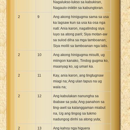
Nagalukso-lukso sa kabukiran,
Nagaulo-iniktin sa kabungtoran.
2
9
Ang akong hinigugma sama sa usa
ka lagsaw kun sa usa ka osa nga
nati: Ania karon, nagatindog siya
luyo sa atong paril; Siya motan-aw
sa sulod diha sa mga tamboanan;
Siya molili sa tamboanan nga latis.
2
10
Ang akong hinigugma misulti, ug
miingon kanako, Tindog gugma ko,
maanyag ko, ug umari ka.
2
11
Kay, ania karon, ang tingtugnaw
miagi na; Ang ulan tapus na ug
wala na;
2
12
Ang kabulakan nanungha sa
ibabaw sa yuta; Ang panahon sa
ting-awit sa kalanggaman miabut
na, Ug ang tingog sa tukmo
nadungog dinhi sa atong yuta;
2
13
Ang kahoy nga higuera