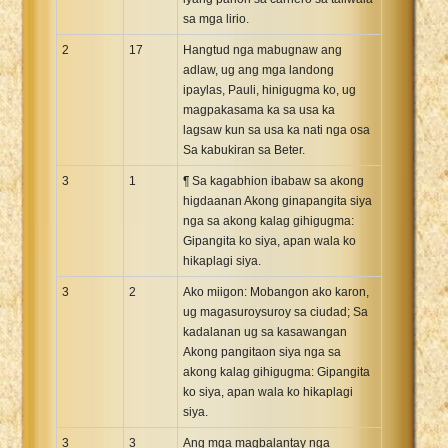
sa mga lirio.
2
17
Hangtud nga mabugnaw ang
adlaw, ug ang mga landong
ipaylas, Pauli, hinigugma ko, ug
magpakasama ka sa usa ka
lagsaw kun sa usa ka nati nga osa
Sa kabukiran sa Beter.
3
1
¶ Sa kagabhion ibabaw sa akong
higdaanan Akong ginapangita siya
nga sa akong kalag gihigugma:
Gipangita ko siya, apan wala ko
hikaplagi siya.
3
2
Ako miigon: Mobangon ako karon,
ug magasuroysuroy sa ciudad; Sa
kadalanan ug sa kasawangan
Akong pangitaon siya nga sa
akong kalag gihigugma: Gipangita
ko siya, apan wala ko hikaplagi
siya.
3
3
Ang mga magbalantay nga