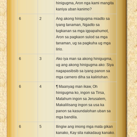
hinigugma, Aron nga kami mangita
kaniya uban kanimo?
6
2
Ang akong hinigugma miadto sa
iyang tanaman, Ngadto sa
tugkanan sa mga igpapahumot,
Aron sa pagkaon sulod sa mga
tanaman, ug sa pagkuha ug mga
lirio.
6
3
Ako iya man sa akong hinigugma,
ug ang akong hinigugma ako: Siya
nagapasibsib sa iyang panon sa
mga carnero diha sa kaliriohan.
6
4
¶ Maanyag man ikaw, Oh
hinigugma ko, ingon sa Tirsa,
Matahum ingon sa Jerusalem,
Makalilisang ingon sa usa ka
panon sa kasundalohan uban sa
mga bandila.
6
5
Ilingiw ang imong mga mata gikan
kanako, Kay sila nakadaug kanako.