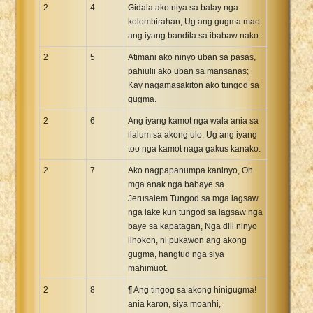
2
4
Gidala ako niya sa balay nga
kolombirahan, Ug ang gugma mao
ang iyang bandila sa ibabaw nako.
2
5
Atimani ako ninyo uban sa pasas,
pahiulii ako uban sa mansanas;
Kay nagamasakiton ako tungod sa
gugma.
2
6
Ang iyang kamot nga wala ania sa
ilalum sa akong ulo, Ug ang iyang
too nga kamot naga gakus kanako.
2
7
Ako nagpapanumpa kaninyo, Oh
mga anak nga babaye sa
Jerusalem Tungod sa mga lagsaw
nga lake kun tungod sa lagsaw nga
baye sa kapatagan, Nga dili ninyo
lihokon, ni pukawon ang akong
gugma, hangtud nga siya
mahimuot.
2
8
¶ Ang tingog sa akong hinigugma!
ania karon, siya moanhi,