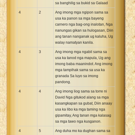
sa banghilig sa bukid sa Galaad
4
2
Ang imong mga ngipon sama sa
usa ka panon sa mga bayeng
carnero nga bag-ong inalotan, Nga
nanungas gikan sa hulogasan, Diin
ang tanan nanganak ug kaluha, Ug
walay namatyan kanila.
4
3
Ang imong mga ngabil sama sa
usa ka tanod nga mapula, Ug ang
imong baba maanindot. Ang imong
mga tampihak sama sa usa ka
granada Sa luyo sa imong
pandong.
4
4
Ang imong liog sama sa torre ni
David Nga gitukod alang sa mga
kasangkapan sa gubat, Diin anaay
usa ka libo ka mga taming nga
gipamitay, Ang tanan mga kalasag
sa mga tawo nga kusganon.
4
5
Ang duha mo ka dughan sama sa