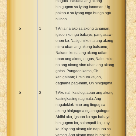
mogula. Pasudla ang akong
hinigugma sa iyang tanaman, Ug
pakan-a sa iyang mga bunga nga
bilihon.
5
1
¶ Ania na ako sa akong tanaman,
igsoon ko nga babaye, pangasaw-
onon ko: Natigum ko na ang akong
mirra uban ang akong balsamo;
Nakaon ko na ang akong udlan
uban ang akong dugos; Nainum ko
na ang akong vino uban ang akong
gatas. Pangaon kamo, Oh
kahigalaan; Uminum ka, oo,
daghana pag-inum, Oh hinigugma.
5
2
¶ Ako nahikatulog, apan ang akong
kasingkasing nagmata: Ang
nagatoktok mao ang tingog sa
akong hinigugma nga nagaingon:
Ablihi ako, igsoon ko nga babaye,
hinigugma ko, salampati ko, ulay
ko; Kay ang akong ulo napuno sa
yamog, Ang akong mga buhok sa