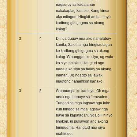
nagsuroy sa kadalanan
nakakaplag kanako; Kang kinsa
ako miingon: Hingkit-an ba ninyo
kadtong gihigugma sa akong
kalag?
3
4
Dili pa dugay nga ako nahalabay
kanila, Sa diha nga hingkaplagan
ko kadtong gihigugma sa akong
kalag: Gipunggan ko siya, ug wala
ko siya palakta, Hangtud nga
nadala ko siya sa balay sa akong
inahan, Ug ngadto sa lawak
niadtong nanamkon kanako.
3
5
Gipanumpa ko kaninyo, Oh mga
anak nga babaye sa Jerusalem,
Tungod sa mga lagsaw nga lake
kun tungod sa mga lagsaw nga
baye sa kapatagan, Nga dili ninyo
lihokon, ni pukawon ang akong
hinigugma, Hangtud nga siya
mahimuot.