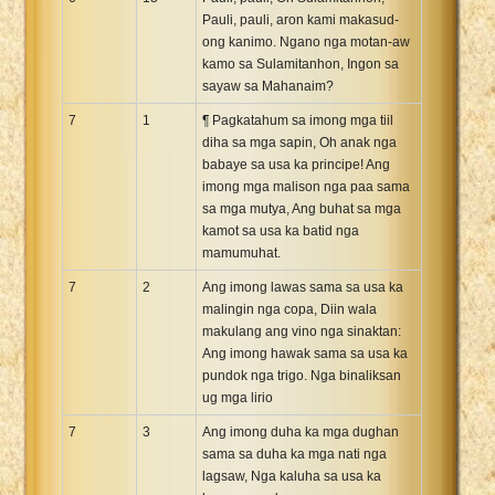
Pauli, pauli, aron kami makasud-
ong kanimo. Ngano nga motan-aw
kamo sa Sulamitanhon, Ingon sa
sayaw sa Mahanaim?
7
1
¶ Pagkatahum sa imong mga tiil
diha sa mga sapin, Oh anak nga
babaye sa usa ka principe! Ang
imong mga malison nga paa sama
sa mga mutya, Ang buhat sa mga
kamot sa usa ka batid nga
mamumuhat.
7
2
Ang imong lawas sama sa usa ka
malingin nga copa, Diin wala
makulang ang vino nga sinaktan:
Ang imong hawak sama sa usa ka
pundok nga trigo. Nga binaliksan
ug mga lirio
7
3
Ang imong duha ka mga dughan
sama sa duha ka mga nati nga
lagsaw, Nga kaluha sa usa ka