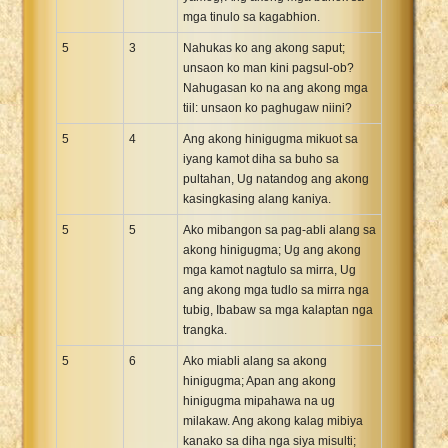
mga tinulo sa kagabhion.
5
3
Nahukas ko ang akong saput;
unsaon ko man kini pagsul-ob?
Nahugasan ko na ang akong mga
tiil: unsaon ko paghugaw niini?
5
4
Ang akong hinigugma mikuot sa
iyang kamot diha sa buho sa
pultahan, Ug natandog ang akong
kasingkasing alang kaniya.
5
5
Ako mibangon sa pag-abli alang sa
akong hinigugma; Ug ang akong
mga kamot nagtulo sa mirra, Ug
ang akong mga tudlo sa mirra nga
tubig, Ibabaw sa mga kalaptan nga
trangka.
5
6
Ako miabli alang sa akong
hinigugma; Apan ang akong
hinigugma mipahawa na ug
milakaw. Ang akong kalag mibiya
kanako sa diha nga siya misulti;