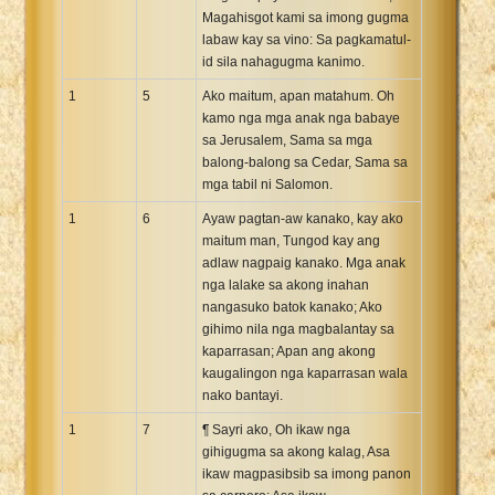
Magahisgot kami sa imong gugma
Xhosa Bible
labaw kay sa vino: Sa pagkamatul-
id sila nahagugma kanimo.
1
5
Ako maitum, apan matahum. Oh
kamo nga mga anak nga babaye
sa Jerusalem, Sama sa mga
balong-balong sa Cedar, Sama sa
mga tabil ni Salomon.
1
6
Ayaw pagtan-aw kanako, kay ako
maitum man, Tungod kay ang
adlaw nagpaig kanako. Mga anak
nga lalake sa akong inahan
nangasuko batok kanako; Ako
gihimo nila nga magbalantay sa
kaparrasan; Apan ang akong
kaugalingon nga kaparrasan wala
nako bantayi.
1
7
¶ Sayri ako, Oh ikaw nga
gihigugma sa akong kalag, Asa
ikaw magpasibsib sa imong panon