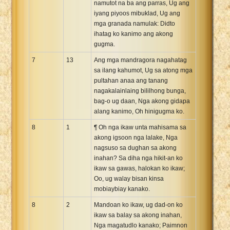
namutot na ba ang parras, Ug ang
iyang piyoos mibuklad, Ug ang
mga granada namulak: Didto
ihatag ko kanimo ang akong
gugma.
7
13
Ang mga mandragora nagahatag
sa ilang kahumot, Ug sa atong mga
pultahan anaa ang tanang
nagakalainlaing bililhong bunga,
bag-o ug daan, Nga akong gidapa
alang kanimo, Oh hinigugma ko.
8
1
¶ Oh nga ikaw unta mahisama sa
akong igsoon nga lalake, Nga
nagsuso sa dughan sa akong
inahan? Sa diha nga hikit-an ko
ikaw sa gawas, halokan ko ikaw;
Oo, ug walay bisan kinsa
mobiaybiay kanako.
8
2
Mandoan ko ikaw, ug dad-on ko
ikaw sa balay sa akong inahan,
Nga magatudlo kanako; Paimnon