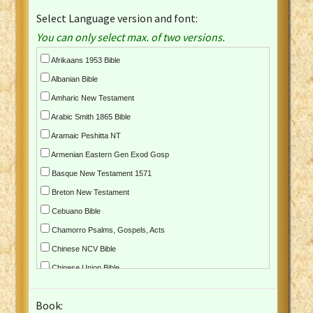
Select Language version and font:
You can only select max. of two versions.
Afrikaans 1953 Bible
Albanian Bible
Amharic New Testament
Arabic Smith 1865 Bible
Aramaic Peshitta NT
Armenian Eastern Gen Exod Gosp
Basque New Testament 1571
Breton New Testament
Cebuano Bible
Chamorro Psalms, Gospels, Acts
Chinese NCV Bible
Chinese Union Bible
Croatian Bible
Book:
Czech Kralicka Bible