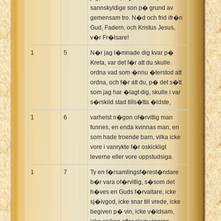
sannskyldige son p� grund av
Xhosa Bible
gemensam tro. N�d och frid ifr�n
Gud, Fadern, och Kristus Jesus,
v�r Fr�lsare!
1
5
N�r jag l�mnade dig kvar p�
Kreta, var det f�r att du skulle
ordna vad som �nnu �terstod att
ordna, och f�r att du, p� det s�tt
som jag har �lagt dig, skulle i var
s�rskild stad tills�tta �ldste,
1
6
varhelst n�gon of�rvitlig man
funnes, en enda kvinnas man, en
som hade troende barn, vilka icke
vore i vanrykte f�r oskickligt
leverne eller vore uppstudsiga.
1
7
Ty en f�rsamlingsf�rest�ndare
b�r vara of�rvitlig, s�som det
h�ves en Guds f�rvaltare, icke
sj�lvgod, icke snar till vrede, icke
begiven p� vin, icke v�ldsam,