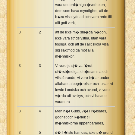
vara underd�niga �verheten,
dem som hava myndighet, att de
b�ra visa lydnad och vara redo till
allt gott verk,
3
2
att de icke m� sm�da n�gon,
icke vara stridslystna, utan vara
fogliga, och att de i allt skola visa
sig saktmodiga mot alla
m�nniskor.
3
3
Vi voro ju sj�lva f�rut
of�rst�ndiga, oh�rsamma och
vilsefarande, vi voro tr�lar under
allahanda beg�relser och lustar, vi
levde i ondska och avund, vi voro
v�rda att avskys, och vi hatade
varandra.
3
4
Men n�r Guds, v�r Fr�lsares,
godhet och k�rlek till
m�nniskorna uppenbarades,
3
5
d� fr�lste han oss, icke p� grund