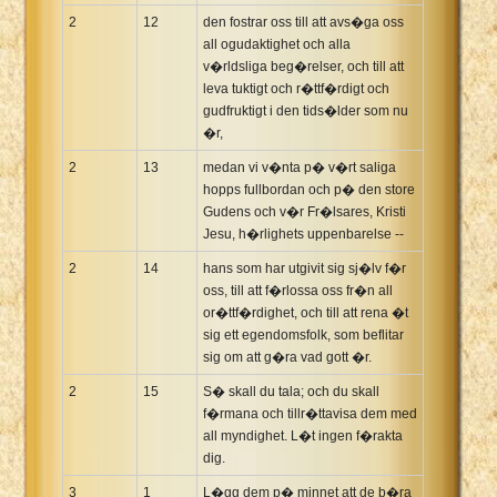
2
12
den fostrar oss till att avs�ga oss
all ogudaktighet och alla
v�rldsliga beg�relser, och till att
leva tuktigt och r�ttf�rdigt och
gudfruktigt i den tids�lder som nu
�r,
2
13
medan vi v�nta p� v�rt saliga
hopps fullbordan och p� den store
Gudens och v�r Fr�lsares, Kristi
Jesu, h�rlighets uppenbarelse --
2
14
hans som har utgivit sig sj�lv f�r
oss, till att f�rlossa oss fr�n all
or�ttf�rdighet, och till att rena �t
sig ett egendomsfolk, som beflitar
sig om att g�ra vad gott �r.
2
15
S� skall du tala; och du skall
f�rmana och tillr�ttavisa dem med
all myndighet. L�t ingen f�rakta
dig.
3
1
L�gg dem p� minnet att de b�ra