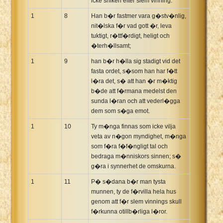
icke sniken efter slem vinning.
1
8
Han b�r fastmer vara g�stv�nlig,
nit�lska f�r vad gott �r, leva
tuktigt, r�ttf�rdigt, heligt och
�terh�llsamt;
1
9
han b�r h�lla sig stadigt vid det
fasta ordet, s�som han har f�tt
l�ra det, s� att han �r m�ktig
b�de att f�rmana medelst den
sunda l�ran och att vederl�gga
dem som s�ga emot.
1
10
Ty m�nga finnas som icke vilja
veta av n�gon myndighet, m�nga
som f�ra f�f�ngligt tal och
bedraga m�nniskors sinnen; s�
g�ra i synnerhet de omskurna.
1
11
P� s�dana b�r man tysta
munnen, ty de f�rvilla hela hus
genom att f�r slem vinnings skull
f�rkunna otillb�rliga l�ror.