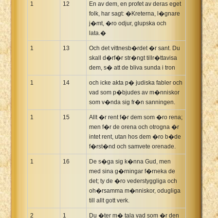
1
12
En av dem, en profet av deras eget
folk, har sagt: �Kreterna, l�gnare
j�mt, �ro odjur, glupska och
lata.�
1
13
Och det vittnesb�rdet �r sant. Du
skall d�rf�r str�ngt tillr�ttavisa
dem, s� att de bliva sunda i tron
1
14
och icke akta p� judiska fabler och
vad som p�bjudes av m�nniskor
som v�nda sig fr�n sanningen.
1
15
Allt �r rent f�r dem som �ro rena;
men f�r de orena och otrogna �r
intet rent, utan hos dem �ro b�de
f�rst�nd och samvete orenade.
1
16
De s�ga sig k�nna Gud, men
med sina g�rningar f�rneka de
det; ty de �ro vederstyggliga och
oh�rsamma m�nniskor, odugliga
till allt gott verk.
2
1
Du �ter m� tala vad som �r den