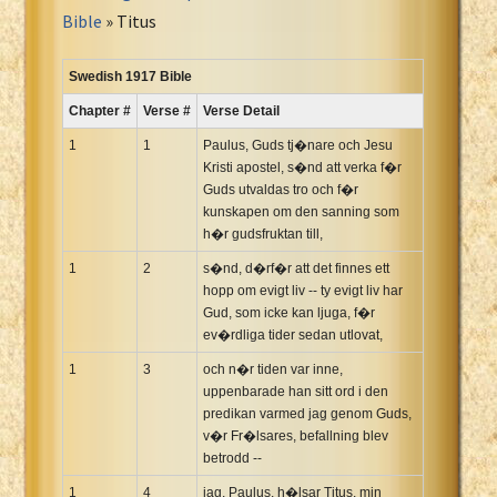
Portuguese Bible
Bible
» Titus
Romanian Cornilescu Bible
Russian Synodal 1876 Bible
Swedish 1917 Bible
Russian Synodal Bible KOI8
Chapter #
Verse #
Verse Detail
Russian Synodal Bible Win-1251
1
1
Paulus, Guds tj�nare och Jesu
Shuar New Testament
Kristi apostel, s�nd att verka f�r
Guds utvaldas tro och f�r
Spanish RV 1909 Bible
kunskapen om den sanning som
Spanish Sag. Escrituras 1569
h�r gudsfruktan till,
Swahili New Testament
1
2
s�nd, d�rf�r att det finnes ett
Swedish 1917 Bible
hopp om evigt liv -- ty evigt liv har
Tagalog 1905
Gud, som icke kan ljuga, f�r
ev�rdliga tider sedan utlovat,
Tagalog John and James
1
3
och n�r tiden var inne,
Turkish Bible
uppenbarade han sitt ord i den
Ukrainian 1871 NT
predikan varmed jag genom Guds,
Ukrainian Bible
v�r Fr�lsares, befallning blev
betrodd --
Uma New Testament
1
Vietnamese 1934 Bible
4
jag, Paulus, h�lsar Titus, min