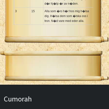
d�r hj�lp �r av n�den.
3
15
Alla som �ro h�r hos mig h�lsa
dig. H�lsa dem som �lska oss i
tron. N�d vare med eder alla.
Cumorah