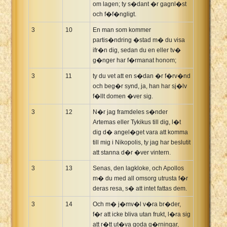
om lagen; ty s�dant �r gagnl�st
och f�f�ngligt.
3
10
En man som kommer
partis�ndring �stad m� du visa
ifr�n dig, sedan du en eller tv�
g�nger har f�rmanat honom;
3
11
ty du vet att en s�dan �r f�rv�nd
och beg�r synd, ja, han har sj�lv
f�llt domen �ver sig.
3
12
N�r jag framdeles s�nder
Artemas eller Tykikus till dig, l�t
dig d� angel�get vara att komma
till mig i Nikopolis, ty jag har beslutit
att stanna d�r �ver vintern.
3
13
Senas, den lagkloke, och Apollos
m� du med all omsorg utrusta f�r
deras resa, s� att intet fattas dem.
3
14
Och m� j�mv�l v�ra br�der,
f�r att icke bliva utan frukt, l�ra sig
att r�tt ut�va goda g�rningar,