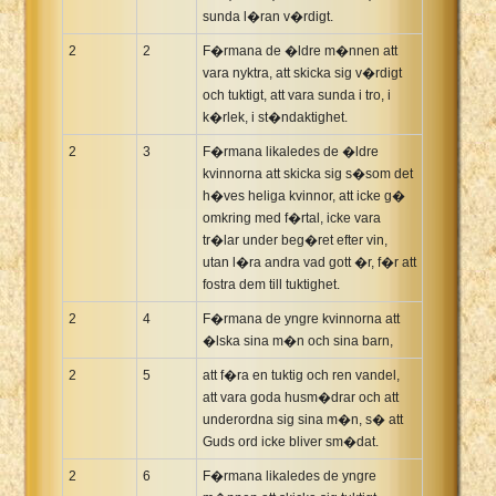
sunda l�ran v�rdigt.
2
2
F�rmana de �ldre m�nnen att
vara nyktra, att skicka sig v�rdigt
och tuktigt, att vara sunda i tro, i
k�rlek, i st�ndaktighet.
2
3
F�rmana likaledes de �ldre
kvinnorna att skicka sig s�som det
h�ves heliga kvinnor, att icke g�
omkring med f�rtal, icke vara
tr�lar under beg�ret efter vin,
utan l�ra andra vad gott �r, f�r att
fostra dem till tuktighet.
2
4
F�rmana de yngre kvinnorna att
�lska sina m�n och sina barn,
2
5
att f�ra en tuktig och ren vandel,
att vara goda husm�drar och att
underordna sig sina m�n, s� att
Guds ord icke bliver sm�dat.
2
6
F�rmana likaledes de yngre