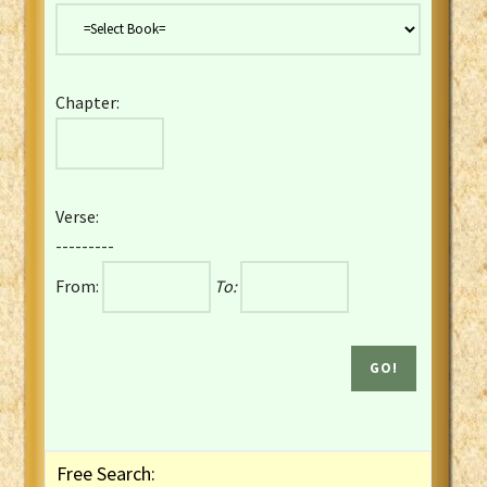
Danish Bible
Dutch Staten Vertaling Bible
Eng. KJV&Book of Mormon
Chapter:
English YLT 1898 Bible
Estonian Genesis New Testament
Finnish 1776 Bible
Finnish 1938 Bible
Verse:
French Darby Bible
---------
French Louis Segond Bible
From:
To:
Gaelic (Manx) Selections
Gaelic (Scottish) Mark
Georgian Gospels Acts James
German Luther 1912 Bible
Gothic NT AmbrosianusA Partial
Greek Modern Bible
Greek NT Byzantine Majority
Free Search:
Greek NT Textus Receptus