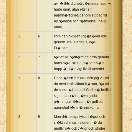
av r�ttf�rdighetsg�rningar som vi
hade gjort, utan efter sin
barmh�rtighet, genom ett bad till
ny f�delse och f�rnyelse i helig
ande,
3
6
som han rikligen utg�t �ver oss
genom Jesus Kristus, v�r
Fr�lsare,
3
7
f�r att vi, r�ttf�rdiggjorda genom
hans n�d, skulle, s�som v�rt
hopp �r, f� evigt liv till arvedel.
3
8
Detta �r ett fast ord, och jag vill att
du med kraft vittnar h�rom, f�r att
de som s�tta tro till Gud m� beflita
sig om att r�tt ut�va goda
g�rningar. S�dant �r gott och
gagneligt f�r m�nniskorna.
3
9
Men d�raktiga tvistefr�gor och
sl�ktledningshistorier m� du
undfly, s� ock tr�tor och strider