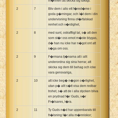
m�nnen att skicka sig tuktigt.
2
7
Bliv dem i allo ett f�red�me i
goda g�rningar, och l�t dem i din
undervisning finna of�rfalskad
renhet och v�rdighet,
2
8
med sunt, ostraffligt tal, s� att den
som st�r oss emot m�ste blygas,
d� han nu icke har n�got ont att
s�ga om oss.
2
9
F�rmana tj�narna att i allt
underordna sig sina herrar, att
skicka sig dem till behag och icke
vara gensvariga,
2
10
att icke beg� n�gon o�rlighet,
utan p� allt s�tt visa dem redbar
trohet, s� att de i alla stycken bliva
en prydnad f�r Guds, v�r
Fr�lsares, l�ra.
2
11
Ty Guds n�d har uppenbarats till
fr�lsning f�r alla m�nniskor;