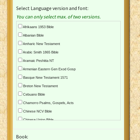
Select Language version and font:
You can only select max. of two versions.
Afrikaans 1953 Bible
Albanian Bible
Amharic New Testament
Arabic Smith 1865 Bible
Aramaic Peshitta NT
Armenian Eastern Gen Exod Gosp
Basque New Testament 1571
Breton New Testament
Cebuano Bible
Chamorro Psalms, Gospels, Acts
Chinese NCV Bible
Chinese Union Bible
Croatian Bible
Book:
Czech Kralicka Bible