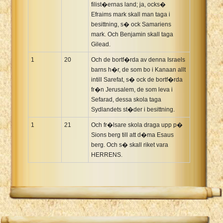
filist�ernas land; ja, ocks�
Efraims mark skall man taga i
besittning, s� ock Samariens
mark. Och Benjamin skall taga
Gilead.
1
20
Och de bortf�rda av denna Israels
barns h�r, de som bo i Kanaan allt
intill Sarefat, s� ock de bortf�rda
fr�n Jerusalem, de som leva i
Sefarad, dessa skola taga
Sydlandets st�der i besittning.
1
21
Och fr�lsare skola draga upp p�
Sions berg till att d�ma Esaus
berg. Och s� skall riket vara
HERRENS.