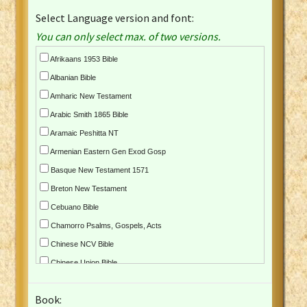
Select Language version and font:
You can only select max. of two versions.
Afrikaans 1953 Bible
Albanian Bible
Amharic New Testament
Arabic Smith 1865 Bible
Aramaic Peshitta NT
Armenian Eastern Gen Exod Gosp
Basque New Testament 1571
Breton New Testament
Cebuano Bible
Chamorro Psalms, Gospels, Acts
Chinese NCV Bible
Chinese Union Bible
Croatian Bible
Book:
Czech Kralicka Bible