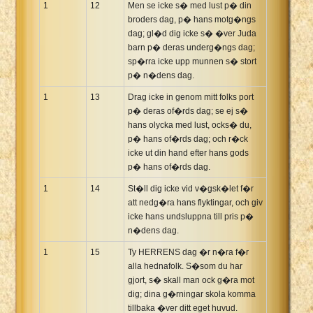
1
12
Men se icke s� med lust p� din
broders dag, p� hans motg�ngs
dag; gl�d dig icke s� �ver Juda
barn p� deras underg�ngs dag;
sp�rra icke upp munnen s� stort
p� n�dens dag.
1
13
Drag icke in genom mitt folks port
p� deras of�rds dag; se ej s�
hans olycka med lust, ocks� du,
p� hans of�rds dag; och r�ck
icke ut din hand efter hans gods
p� hans of�rds dag.
1
14
St�ll dig icke vid v�gsk�let f�r
att nedg�ra hans flyktingar, och giv
icke hans undsluppna till pris p�
n�dens dag.
1
15
Ty HERRENS dag �r n�ra f�r
alla hednafolk. S�som du har
gjort, s� skall man ock g�ra mot
dig; dina g�rningar skola komma
tillbaka �ver ditt eget huvud.