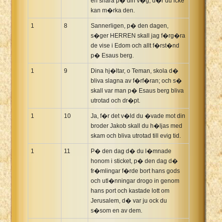
en snara p� din v�g, d�r du icke
kan m�rka den.
1
8
Sannerligen, p� den dagen,
s�ger HERREN skall jag f�rg�ra
de vise i Edom och allt f�rst�nd
p� Esaus berg.
1
9
Dina hj�ltar, o Teman, skola d�
bliva slagna av f�rf�ran; och s�
skall var man p� Esaus berg bliva
utrotad och dr�pt.
1
10
Ja, f�r det v�ld du �vade mot din
broder Jakob skall du h�ljas med
skam och bliva utrotad till evig tid.
1
11
P� den dag d� du l�mnade
honom i sticket, p� den dag d�
fr�mlingar f�rde bort hans gods
och utl�nningar drogo in genom
hans port och kastade lott om
Jerusalem, d� var ju ock du
s�som en av dem.