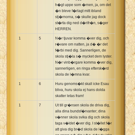
h�gt uppe som �rnen, ja, om det
Xhosa Bible
�n bleve f�rlagt mitt ibland
stj�rnorna, s� skulle jag dock
st�rta dig ned d�rifr�n, s�ger
HERREN.
1
5
N�r tjuvar komma �ver dig, och
r�vare om natten, ja d� �r det
f�rbi med dig. Sannerligen, de
skola stj�la s� mycket dem lyster.
N�r vinb�rgare komma �ver dig,
sannerligen, en ringa eftersk�rd
skola de l�mna kvar.
1
6
Huru genoms�kt skall icke Esau
bliva, huru skola ej hans dolda
skatter letas fram!
1
7
Ut till gr�nsen skola de driva dig,
alla dina bundsf�rvanter; dina
v�nner skola svika dig och skola
taga v�ldet �ver dig. I st�llet f�r
att giva dig br�d skola de l�gga