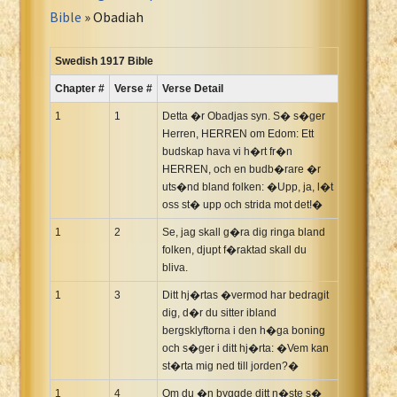
Portuguese Bible
Bible
» Obadiah
Romanian Cornilescu Bible
Russian Synodal 1876 Bible
Swedish 1917 Bible
Russian Synodal Bible KOI8
Chapter #
Verse #
Verse Detail
Russian Synodal Bible Win-1251
1
1
Detta �r Obadjas syn. S� s�ger
Shuar New Testament
Herren, HERREN om Edom: Ett
budskap hava vi h�rt fr�n
Spanish RV 1909 Bible
HERREN, och en budb�rare �r
Spanish Sag. Escrituras 1569
uts�nd bland folken: �Upp, ja, l�t
Swahili New Testament
oss st� upp och strida mot det!�
Swedish 1917 Bible
1
2
Se, jag skall g�ra dig ringa bland
Tagalog 1905
folken, djupt f�raktad skall du
bliva.
Tagalog John and James
1
3
Ditt hj�rtas �vermod har bedragit
Turkish Bible
dig, d�r du sitter ibland
Ukrainian 1871 NT
bergsklyftorna i den h�ga boning
Ukrainian Bible
och s�ger i ditt hj�rta: �Vem kan
st�rta mig ned till jorden?�
Uma New Testament
1
Vietnamese 1934 Bible
4
Om du �n byggde ditt n�ste s�