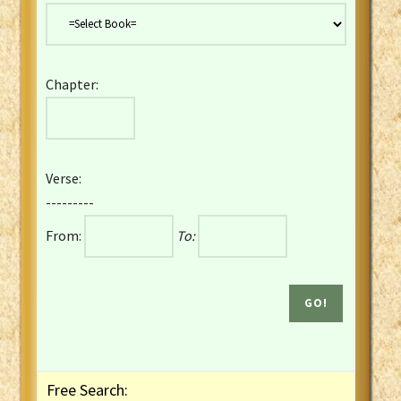
Danish Bible
Dutch Staten Vertaling Bible
Eng. KJV&Book of Mormon
Chapter:
English YLT 1898 Bible
Estonian Genesis New Testament
Finnish 1776 Bible
Finnish 1938 Bible
Verse:
French Darby Bible
---------
French Louis Segond Bible
From:
To:
Gaelic (Manx) Selections
Gaelic (Scottish) Mark
Georgian Gospels Acts James
German Luther 1912 Bible
Gothic NT AmbrosianusA Partial
Greek Modern Bible
Greek NT Byzantine Majority
Free Search:
Greek NT Textus Receptus