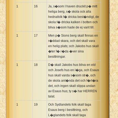
1
16
Ja, s�som I haven druckit p� mitt
heliga berg, s� skola ock alla
hednafolk f� dricka best�ndigt, de
skola f� dricka kalken i botten och
bliva s�som hade de ej varit till.
1
17
Men p� Sions berg skall finnas en
r�ddad skara, och det skall vara
en helig plats; och Jakobs hus skall
�ter f� r�da �ver sina
besittningar.
1
18
D� skall Jakobs hus bliva en eld
och Josefs hus en l�ga, och Esaus
hus skall varda s�som str�, och
de skola ant�nda det och f�rt�ra
det, och ingen skall slippa undan
av Esaus hus; ty s� har HERREN
talat.
1
19
Och Sydlandets folk skall taga
Esaus berg i besittning, och
L�glandets folk skall taga