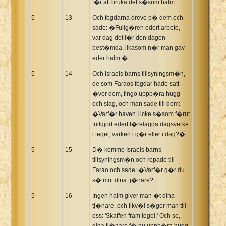
f�r att bruka det s�som halm.
5
13
Och fogdarna drevo p� dem och
sade: �Fullg�ren edert arbete,
var dag det f�r den dagen
best�mda, likasom n�r man gav
eder halm.�
5
14
Och Israels barns tillsyningsm�n,
de som Faraos fogdar hade satt
�ver dem, fingo uppb�ra hugg
och slag, och man sade till dem:
�Varf�r haven I icke s�som f�rut
fullgjort edert f�relagda dagsverke
i tegel, varken i g�r eller i dag?�
5
15
D� kommo Israels barns
tillsyningsm�n och ropade till
Farao och sade: �Varf�r g�r du
s� mot dina tj�nare?
5
16
Ingen halm giver man �t dina
tj�nare, och likv�l s�ger man till
oss: 'Skaffen fram tegel.' Och se,
dina tj�nare f� nu uppb�ra hugg