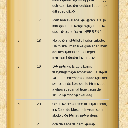
och slag, fast�n skulden ligger hos
ditt eget folk.�
5
17
Men han svarade: �I �ren lata, ja
lata �ren I. D�rf�r s�gen I: 'L�t
oss g� och offra �t HERREN.'
5
18
Nej, g�n i st�llet till edert arbete.
Halm skall man icke giva eder, men
det best�mda antalet tegel
m�sten I �nd� l�mna.�
5
19
D� m�rkte Israels barns
tillsyningsm�n att det var illa st�llt
f�r dem, eftersom de hade f�tt det
svaret att de icke skulle f� n�got
avdrag i det antal tegel, som de
skulle l�mna f�r var dag.
5
20
Och n�r de kommo ut ifr�n Farao,
tr�ffade de Mose och Aron, som
stodo d�r f�r att m�ta dem;
5
21
och de sade till dem: �M�