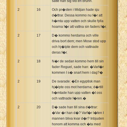
satte han sig vid en brunn.
2
16
Och pr�sten i Midjan hade sju
d�ttrar. Dessa kommo nu f�r att
h�mta upp vatten och skulle fylla
hoarna f�r att vattna sin faders f�r.
2
17
D� kommo herdarna och ville
driva bort dem; men Mose stod upp
och hj�lpte dem och vattnade
deras f�r.
2
18
N�r de sedan kommo hem till sin
fader Reguel, sade han: �Varf�r
kommen I s� snart hem i dag?�
2
19
De svarade: �En egyptisk man
hj�lpte oss mot herdarna; d�rtill
h�mtade han upp vatten �t oss
och vattnade f�ren.�
2
20
D� sade han till sina d�ttrar:
�Var �r han d�? Varf�r l�ten I
mannen bliva kvar d�r? Inbjuden
honom att komma och �ta med