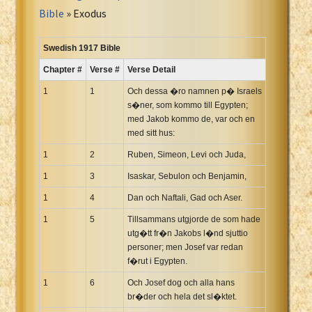
Portuguese Bible
Bible
» Exodus
Romanian Cornilescu Bible
Russian Synodal 1876 Bible
Swedish 1917 Bible
Russian Synodal Bible KOI8
Chapter #
Verse #
Verse Detail
Russian Synodal Bible Win-1251
1
1
Och dessa �ro namnen p� Israels
Shuar New Testament
s�ner, som kommo till Egypten;
med Jakob kommo de, var och en
Spanish RV 1909 Bible
med sitt hus:
Spanish Sag. Escrituras 1569
1
2
Ruben, Simeon, Levi och Juda,
Swahili New Testament
1
3
Isaskar, Sebulon och Benjamin,
Swedish 1917 Bible
Tagalog 1905
1
4
Dan och Naftali, Gad och Aser.
Tagalog John and James
1
5
Tillsammans utgjorde de som hade
utg�tt fr�n Jakobs l�nd sjuttio
Turkish Bible
personer; men Josef var redan
Ukrainian 1871 NT
f�rut i Egypten.
Ukrainian Bible
1
6
Och Josef dog och alla hans
Uma New Testament
br�der och hela det sl�ktet.
Vietnamese 1934 Bible