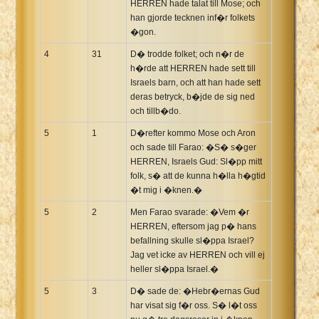
HERREN hade talat till Mose; och
han gjorde tecknen inf�r folkets
�gon.
4
31
D� trodde folket; och n�r de
h�rde att HERREN hade sett till
Israels barn, och att han hade sett
deras betryck, b�jde de sig ned
och tillb�do.
5
1
D�refter kommo Mose och Aron
och sade till Farao: �S� s�ger
HERREN, Israels Gud: Sl�pp mitt
folk, s� att de kunna h�lla h�gtid
�t mig i �knen.�
5
2
Men Farao svarade: �Vem �r
HERREN, eftersom jag p� hans
befallning skulle sl�ppa Israel?
Jag vet icke av HERREN och vill ej
heller sl�ppa Israel.�
5
3
D� sade de: �Hebr�ernas Gud
har visat sig f�r oss. S� l�t oss