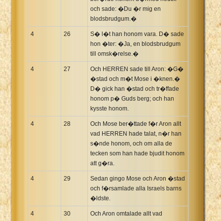
och sade: �Du �r mig en
blodsbrudgum.�
4
26
S� l�t han honom vara. D� sade
hon �ter: �Ja, en blodsbrudgum
till omsk�relse.�
4
27
Och HERREN sade till Aron: �G�
�stad och m�t Mose i �knen.�
D� gick han �stad och tr�ffade
honom p� Guds berg; och han
kysste honom.
4
28
Och Mose ber�ttade f�r Aron allt
vad HERREN hade talat, n�r han
s�nde honom, och om alla de
tecken som han hade bjudit honom
att g�ra.
4
29
Sedan gingo Mose och Aron �stad
och f�rsamlade alla Israels barns
�ldste.
4
30
Och Aron omtalade allt vad