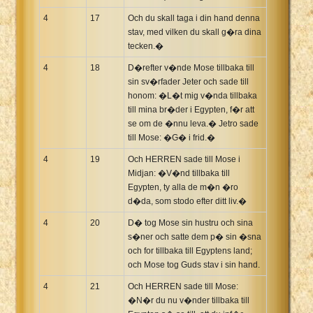
4
17
Och du skall taga i din hand denna
stav, med vilken du skall g�ra dina
tecken.�
4
18
D�refter v�nde Mose tillbaka till
sin sv�rfader Jeter och sade till
honom: �L�t mig v�nda tillbaka
till mina br�der i Egypten, f�r att
se om de �nnu leva.� Jetro sade
till Mose: �G� i frid.�
4
19
Och HERREN sade till Mose i
Midjan: �V�nd tillbaka till
Egypten, ty alla de m�n �ro
d�da, som stodo efter ditt liv.�
4
20
D� tog Mose sin hustru och sina
s�ner och satte dem p� sin �sna
och for tillbaka till Egyptens land;
och Mose tog Guds stav i sin hand.
4
21
Och HERREN sade till Mose:
�N�r du nu v�nder tillbaka till