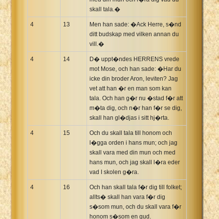
skall tala.�
4
13
Men han sade: �Ack Herre, s�nd
ditt budskap med vilken annan du
vill.�
4
14
D� uppt�ndes HERRENS vrede
mot Mose, och han sade: �Har du
icke din broder Aron, leviten? Jag
vet att han �r en man som kan
tala. Och han g�r nu �stad f�r att
m�ta dig, och n�r han f�r se dig,
skall han gl�djas i sitt hj�rta.
4
15
Och du skall tala till honom och
l�gga orden i hans mun; och jag
skall vara med din mun och med
hans mun, och jag skall l�ra eder
vad I skolen g�ra.
4
16
Och han skall tala f�r dig till folket;
allts� skall han vara f�r dig
s�som mun, och du skall vara f�r
honom s�som en gud.