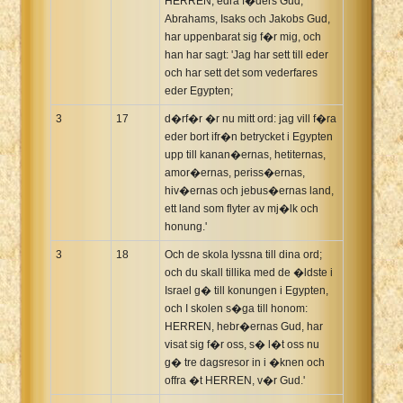
HERREN, edra f�ders Gud,
Abrahams, Isaks och Jakobs Gud,
har uppenbarat sig f�r mig, och
han har sagt: 'Jag har sett till eder
och har sett det som vederfares
eder Egypten;
3
17
d�rf�r �r nu mitt ord: jag vill f�ra
eder bort ifr�n betrycket i Egypten
upp till kanan�ernas, hetiternas,
amor�ernas, periss�ernas,
hiv�ernas och jebus�ernas land,
ett land som flyter av mj�lk och
honung.'
3
18
Och de skola lyssna till dina ord;
och du skall tillika med de �ldste i
Israel g� till konungen i Egypten,
och I skolen s�ga till honom:
HERREN, hebr�ernas Gud, har
visat sig f�r oss, s� l�t oss nu
g� tre dagsresor in i �knen och
offra �t HERREN, v�r Gud.'