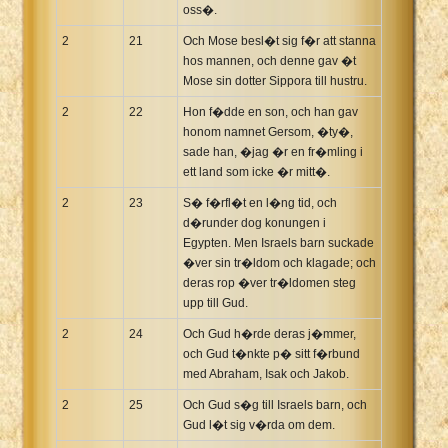
oss�.
2
21
Och Mose besl�t sig f�r att stanna
hos mannen, och denne gav �t
Mose sin dotter Sippora till hustru.
2
22
Hon f�dde en son, och han gav
honom namnet Gersom, �ty�,
sade han, �jag �r en fr�mling i
ett land som icke �r mitt�.
2
23
S� f�rfl�t en l�ng tid, och
d�runder dog konungen i
Egypten. Men Israels barn suckade
�ver sin tr�ldom och klagade; och
deras rop �ver tr�ldomen steg
upp till Gud.
2
24
Och Gud h�rde deras j�mmer,
och Gud t�nkte p� sitt f�rbund
med Abraham, Isak och Jakob.
2
25
Och Gud s�g till Israels barn, och
Gud l�t sig v�rda om dem.