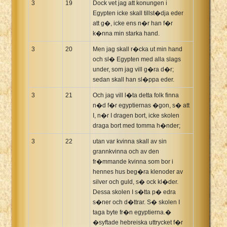
3
19
Dock vet jag att konungen i
Egypten icke skall tillst�dja eder
att g�, icke ens n�r han f�r
k�nna min starka hand.
3
20
Men jag skall r�cka ut min hand
och sl� Egypten med alla slags
under, som jag vill g�ra d�r;
sedan skall han sl�ppa eder.
3
21
Och jag vill l�ta detta folk finna
n�d f�r egyptiernas �gon, s� att
I, n�r I dragen bort, icke skolen
draga bort med tomma h�nder;
3
22
utan var kvinna skall av sin
grannkvinna och av den
fr�mmande kvinna som bor i
hennes hus beg�ra klenoder av
silver och guld, s� ock kl�der.
Dessa skolen I s�tta p� edra
s�ner och d�ttrar. S� skolen I
taga byte fr�n egyptierna.�
�syftade hebreiska uttrycket f�r