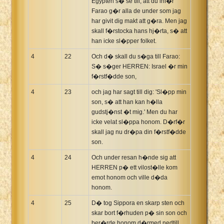
Egypten s� se till, att du inf�r
Farao g�r alla de under som jag
har givit dig makt att g�ra. Men jag
skall f�rstocka hans hj�rta, s� att
han icke sl�pper folket.
4
22
Och d� skall du s�ga till Farao:
S� s�ger HERREN: Israel �r min
f�rstf�dde son,
4
23
och jag har sagt till dig: 'Sl�pp min
son, s� att han kan h�lla
gudstj�nst �t mig.' Men du har
icke velat sl�ppa honom. D�rf�r
skall jag nu dr�pa din f�rstf�dde
son.
4
24
Och under resan h�nde sig att
HERREN p� ett vilost�lle kom
emot honom och ville d�da
honom.
4
25
D� tog Sippora en skarp sten och
skar bort f�rhuden p� sin son och
ber�rde honom d�rmed nedtill