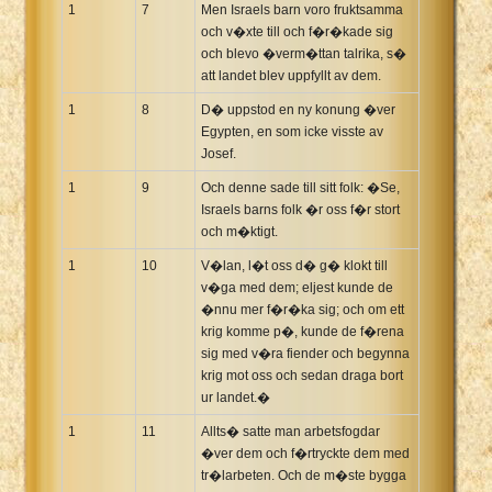
1
7
Men Israels barn voro fruktsamma
Xhosa Bible
och v�xte till och f�r�kade sig
och blevo �verm�ttan talrika, s�
att landet blev uppfyllt av dem.
1
8
D� uppstod en ny konung �ver
Egypten, en som icke visste av
Josef.
1
9
Och denne sade till sitt folk: �Se,
Israels barns folk �r oss f�r stort
och m�ktigt.
1
10
V�lan, l�t oss d� g� klokt till
v�ga med dem; eljest kunde de
�nnu mer f�r�ka sig; och om ett
krig komme p�, kunde de f�rena
sig med v�ra fiender och begynna
krig mot oss och sedan draga bort
ur landet.�
1
11
Allts� satte man arbetsfogdar
�ver dem och f�rtryckte dem med
tr�larbeten. Och de m�ste bygga