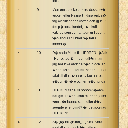
tecknet.
4
9
Men om de icke ens tro dessa tv�
tecken eller lyssna till dina ord, s�
tag av Nilflodens vatten och gjut ut
det p� torra landet, s� skall
vattnet, som du har tagit ur floden,
f�rvandlas till blod p� torra
landet.�
4
10
D� sade Mose till HERREN: �Ack
I Herre, jag �r ingen talf�r man;
jag har icke varit det f�rut, och jag
�r det icke heller nu, sedan du har
talat till din tj�nare, ty jag har ett
tr�gt m�lf�re och en tr�g tunga.
4
11
HERREN sade till honom: �Vem
har givit m�nniskan munnen, eller
vem g�r henne stum eller d�v,
seende eller blind? �r det icke jag,
HERREN?
4
12
S� g� nu �stad, jag skall vara
med din mun och l�ra dig vad du