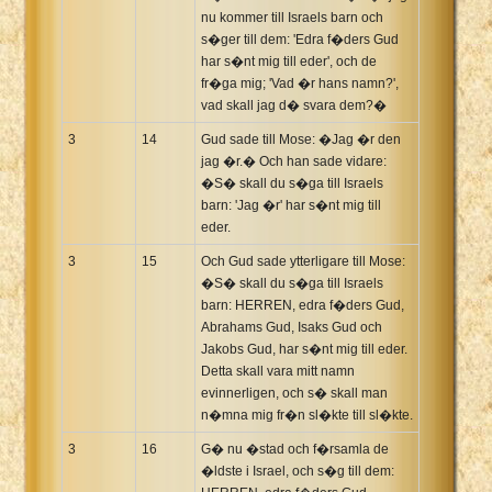
nu kommer till Israels barn och
s�ger till dem: 'Edra f�ders Gud
har s�nt mig till eder', och de
fr�ga mig; 'Vad �r hans namn?',
vad skall jag d� svara dem?�
3
14
Gud sade till Mose: �Jag �r den
jag �r.� Och han sade vidare:
�S� skall du s�ga till Israels
barn: 'Jag �r' har s�nt mig till
eder.
3
15
Och Gud sade ytterligare till Mose:
�S� skall du s�ga till Israels
barn: HERREN, edra f�ders Gud,
Abrahams Gud, Isaks Gud och
Jakobs Gud, har s�nt mig till eder.
Detta skall vara mitt namn
evinnerligen, och s� skall man
n�mna mig fr�n sl�kte till sl�kte.
3
16
G� nu �stad och f�rsamla de
�ldste i Israel, och s�g till dem: