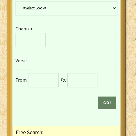
Danish Bible
Dutch Staten Vertaling Bible
Eng. KJV&Book of Mormon
Chapter:
English YLT 1898 Bible
Estonian Genesis New Testament
Finnish 1776 Bible
Finnish 1938 Bible
Verse:
French Darby Bible
---------
French Louis Segond Bible
From:
To:
Gaelic (Manx) Selections
Gaelic (Scottish) Mark
Georgian Gospels Acts James
German Luther 1912 Bible
Gothic NT AmbrosianusA Partial
Greek Modern Bible
Greek NT Byzantine Majority
Free Search:
Greek NT Textus Receptus