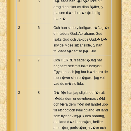
3
5
D� sade han: �Tr�d icke hit;
drag dina skor av dina f�tter, ty
platsen d�r du st�r �r helig
mark.�
3
6
Och han sade ytterligare: �Jag �r
din faders Gud, Abrahams Gud,
Isaks Gud och Jakobs Gud.� D�
skylde Mose sitt ansikte, ty han
fruktade f�r att se p� Gud.
3
7
Och HERREN sade: �Jag har
nogsamt sett mitt folks betryck i
Egypten, och jag har h�rt huru de
ropa �ver sina pl�gare; jag vet
vad de m�ste lida.
3
8
D�rf�r har jag stigit ned f�r att
r�dda dem ur egyptiernas v�ld
och f�ra dem fr�n det landet upp
till ett gott och rymligt land, ett land
som flyter av mj�lk och honung,
det land d�r kanan�er, hetiter,
amor�er, periss�er, hiv�er och