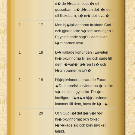
d� de f�da: om det �r ett
gossebarn, s� d�den det; �r det
ett flickebarn, s� m� det leva.�
1
17
Men hj�lpkvinnorna fruktade Gud
och gjorde icke s�som konungen i
Egypten hade sagt till dem, utan
l�to barnen leva.
1
18
D� kallade konungen i Egypten
hj�lpkvinnorna till sig och sade till
dem: �Varf�r g�ren I s� och
l�ten barnen leva?�
1
19
Hj�lpkvinnorna svarade Farao:
�De hebreiska kvinnorna �ro icke
s�som de egyptiska. De �ro
kraftigare; f�rr�n hj�lpkvinnan
kommer till dem, hava de f�tt.�
1
20
Och Gud l�t det g� v�l f�r
hj�lpkvinnorna; och folket
f�r�kade sig och blev mycket
talrikt.