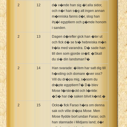
2
12
d� v�nde han sig �t alla sidor,
och n�r han s�g att ingen annan
m�nniska fanns d�r, slog han
ihj�l egyptiern och g�mde honom
i sanden.
2
13
Dagen d�refter gick han �ter ut
och fick d� se tv� hebreiska m�n
tr�ta med varandra. D� sade han
till den som gjorde or�tt: �Skall
du sl� din landsman?�
2
14
Han svarade: �Vem har satt dig till
h�vding och domare �ver oss?
Vill du dr�pa mig, s�som du
dr�pte egyptiern?� D� blev
Mose f�rskr�ckt och t�nkte:
�S� har d� saken blivit k�nd.�
2
15
Ocks� fick Farao h�ra om denna
sak och ville dr�pa Mose. Men
Mose flydde bort undan Farao; och
han stannade i Midjans land; d�r