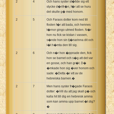
2
4
Och hans syster st�llde sig ett
stycke d�rifr�n, f�r att se huru
det skulle g� med honom.
2
5
Och Faraos dotter kom ned till
floden f�r att bada, och hennes
t�rnor gingo utmed floden. N�r
hon nu fick se kistan i vassen,
s�nde hon sin tj�narinna dit och
l�t h�mta den till sig.
2
6
Och n�r hon �ppnade den, fick
hon se barnet och s�g att det var
en gosse, och han gr�t. D�
�mkade hon sig �ver honom och
sade: �Detta �r ett av de
hebreiska barnen.�
2
7
Men hans syster fr�gade Faraos
dotter: �Vill du att jag skall g� och
kalla hit till dig en hebreisk amma
som kan amma upp barnet �t dig?
�