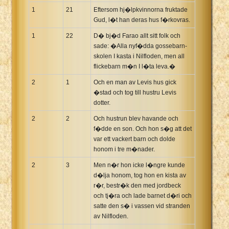
1
21
Eftersom hj�lpkvinnorna fruktade
Gud, l�t han deras hus f�rkovras.
1
22
D� bj�d Farao allt sitt folk och
sade: �Alla nyf�dda gossebarn-
skolen I kasta i Nilfloden, men all
flickebarn m�n I l�ta leva.�
2
1
Och en man av Levis hus gick
�stad och tog till hustru Levis
dotter.
2
2
Och hustrun blev havande och
f�dde en son. Och hon s�g att det
var ett vackert barn och dolde
honom i tre m�nader.
2
3
Men n�r hon icke l�ngre kunde
d�lja honom, tog hon en kista av
r�r, bestr�k den med jordbeck
och tj�ra och lade barnet d�ri och
satte den s� i vassen vid stranden
av Nilfloden.