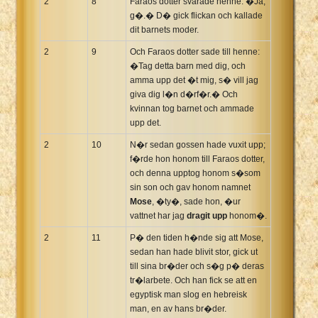
2
8
Faraos dotter svarade henne: �Ja,
g�.� D� gick flickan och kallade
dit barnets moder.
2
9
Och Faraos dotter sade till henne:
�Tag detta barn med dig, och
amma upp det �t mig, s� vill jag
giva dig l�n d�rf�r.� Och
kvinnan tog barnet och ammade
upp det.
2
10
N�r sedan gossen hade vuxit upp;
f�rde hon honom till Faraos dotter,
och denna upptog honom s�som
sin son och gav honom namnet
Mose
, �ty�, sade hon, �ur
vattnet har jag
dragit upp
honom�.
2
11
P� den tiden h�nde sig att Mose,
sedan han hade blivit stor, gick ut
till sina br�der och s�g p� deras
tr�larbete. Och han fick se att en
egyptisk man slog en hebreisk
man, en av hans br�der.