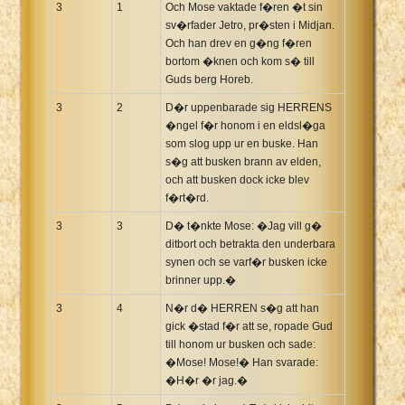
3
1
Och Mose vaktade f�ren �t sin
sv�rfader Jetro, pr�sten i Midjan.
Och han drev en g�ng f�ren
bortom �knen och kom s� till
Guds berg Horeb.
3
2
D�r uppenbarade sig HERRENS
�ngel f�r honom i en eldsl�ga
som slog upp ur en buske. Han
s�g att busken brann av elden,
och att busken dock icke blev
f�rt�rd.
3
3
D� t�nkte Mose: �Jag vill g�
ditbort och betrakta den underbara
synen och se varf�r busken icke
brinner upp.�
3
4
N�r d� HERREN s�g att han
gick �stad f�r att se, ropade Gud
till honom ur busken och sade:
�Mose! Mose!� Han svarade:
�H�r �r jag.�