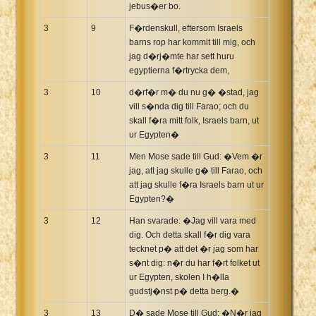
jebus�er bo.
3
9
F�rdenskull, eftersom Israels
barns rop har kommit till mig, och
jag d�rj�mte har sett huru
egyptierna f�rtrycka dem,
3
10
d�rf�r m� du nu g� �stad, jag
vill s�nda dig till Farao; och du
skall f�ra mitt folk, Israels barn, ut
ur Egypten�
3
11
Men Mose sade till Gud: �Vem �r
jag, att jag skulle g� till Farao, och
att jag skulle f�ra Israels barn ut ur
Egypten?�
3
12
Han svarade: �Jag vill vara med
dig. Och detta skall f�r dig vara
tecknet p� att det �r jag som har
s�nt dig: n�r du har f�rt folket ut
ur Egypten, skolen I h�lla
gudstj�nst p� detta berg.�
3
13
D� sade Mose till Gud: �N�r jag