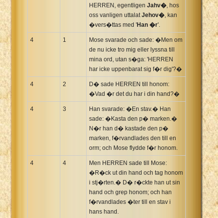
HERREN, egentligen
Jahv�
, hos
oss vanligen uttalat
Jehov�
, kan
�vers�ttas med '
Han �r
'.
4
1
Mose svarade och sade: �Men om
de nu icke tro mig eller lyssna till
mina ord, utan s�ga: 'HERREN
har icke uppenbarat sig f�r dig'?�
4
2
D� sade HERREN till honom:
�Vad �r det du har i din hand?�
4
3
Han svarade: �En stav.� Han
sade: �Kasta den p� marken.�
N�r han d� kastade den p�
marken, f�rvandlades den till en
orm; och Mose flydde f�r honom.
4
4
Men HERREN sade till Mose:
�R�ck ut din hand och tag honom
i stj�rten.� D� r�ckte han ut sin
hand och grep honom; och han
f�rvandlades �ter till en stav i
hans hand.