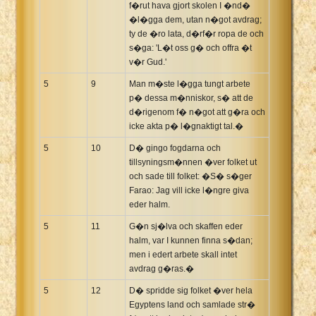
f�rut hava gjort skolen I �nd�
�l�gga dem, utan n�got avdrag;
ty de �ro lata, d�rf�r ropa de och
s�ga: 'L�t oss g� och offra �t
v�r Gud.'
5
9
Man m�ste l�gga tungt arbete
p� dessa m�nniskor, s� att de
d�rigenom f� n�got att g�ra och
icke akta p� l�gnaktigt tal.�
5
10
D� gingo fogdarna och
tillsyningsm�nnen �ver folket ut
och sade till folket: �S� s�ger
Farao: Jag vill icke l�ngre giva
eder halm.
5
11
G�n sj�lva och skaffen eder
halm, var I kunnen finna s�dan;
men i edert arbete skall intet
avdrag g�ras.�
5
12
D� spridde sig folket �ver hela
Egyptens land och samlade str�