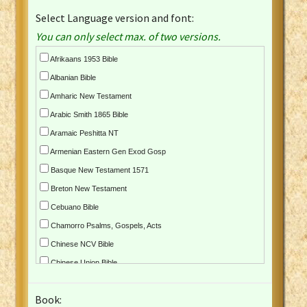
Select Language version and font:
You can only select max. of two versions.
Afrikaans 1953 Bible
Albanian Bible
Amharic New Testament
Arabic Smith 1865 Bible
Aramaic Peshitta NT
Armenian Eastern Gen Exod Gosp
Basque New Testament 1571
Breton New Testament
Cebuano Bible
Chamorro Psalms, Gospels, Acts
Chinese NCV Bible
Chinese Union Bible
Croatian Bible
Book:
Czech Kralicka Bible