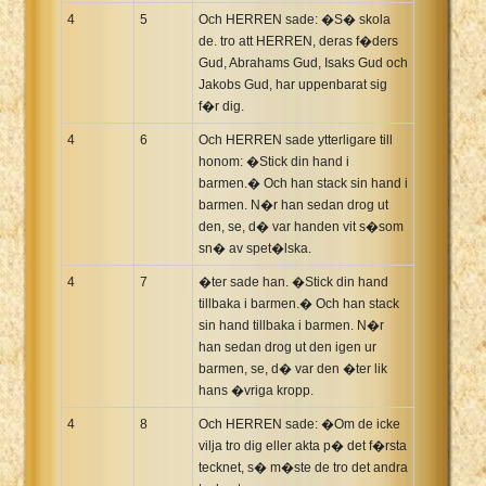
4
5
Och HERREN sade: �S� skola
de. tro att HERREN, deras f�ders
Gud, Abrahams Gud, Isaks Gud och
Jakobs Gud, har uppenbarat sig
f�r dig.
4
6
Och HERREN sade ytterligare till
honom: �Stick din hand i
barmen.� Och han stack sin hand i
barmen. N�r han sedan drog ut
den, se, d� var handen vit s�som
sn� av spet�lska.
4
7
�ter sade han. �Stick din hand
tillbaka i barmen.� Och han stack
sin hand tillbaka i barmen. N�r
han sedan drog ut den igen ur
barmen, se, d� var den �ter lik
hans �vriga kropp.
4
8
Och HERREN sade: �Om de icke
vilja tro dig eller akta p� det f�rsta
tecknet, s� m�ste de tro det andra