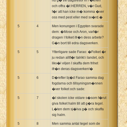
nu g� tre dagsresor in i �knen
och offra �t HERREN, v�r Gud,
f�r att han icke m� komma �ver
oss med pest eller med sv�rd.�
5
4
Men konungen i Egypten svarade
dem: �Mose och Aron, varf�r
dragen I folket ifr�n dess arbete?
G�n bort till edra dagsverken.
5
5
Ytterligare sade Farao: �Folket �r
ju redan alltf�r talrikt i landet, och
likv�l viljen I skaffa dem frihet
ifr�n deras dagsverken!�
5
6
D�refter bj�d Farao samma dag
fogdarna och tillsyningsm�nnen
�ver folket och sade:
5
7
�I skolen icke vidare s�som f�rut
giva folket halm till att g�ra tegel.
L�ten dem sj�lva g� och skaffa
sig halm.
5
8
Men samma antal tegel som de