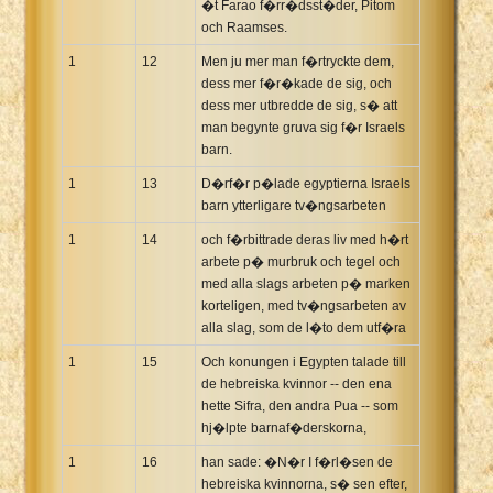
�t Farao f�rr�dsst�der, Pitom
och Raamses.
1
12
Men ju mer man f�rtryckte dem,
dess mer f�r�kade de sig, och
dess mer utbredde de sig, s� att
man begynte gruva sig f�r Israels
barn.
1
13
D�rf�r p�lade egyptierna Israels
barn ytterligare tv�ngsarbeten
1
14
och f�rbittrade deras liv med h�rt
arbete p� murbruk och tegel och
med alla slags arbeten p� marken
korteligen, med tv�ngsarbeten av
alla slag, som de l�to dem utf�ra
1
15
Och konungen i Egypten talade till
de hebreiska kvinnor -- den ena
hette Sifra, den andra Pua -- som
hj�lpte barnaf�derskorna,
1
16
han sade: �N�r I f�rl�sen de
hebreiska kvinnorna, s� sen efter,