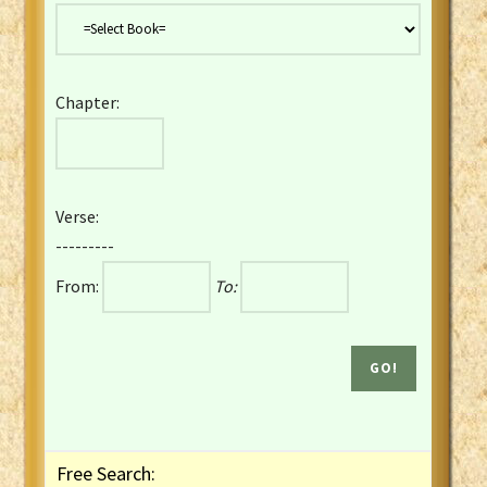
Danish Bible
Dutch Staten Vertaling Bible
Eng. KJV&Book of Mormon
Chapter:
English YLT 1898 Bible
Estonian Genesis New Testament
Finnish 1776 Bible
Finnish 1938 Bible
Verse:
French Darby Bible
---------
French Louis Segond Bible
From:
To:
Gaelic (Manx) Selections
Gaelic (Scottish) Mark
Georgian Gospels Acts James
German Luther 1912 Bible
Gothic NT AmbrosianusA Partial
Greek Modern Bible
Greek NT Byzantine Majority
Free Search:
Greek NT Textus Receptus