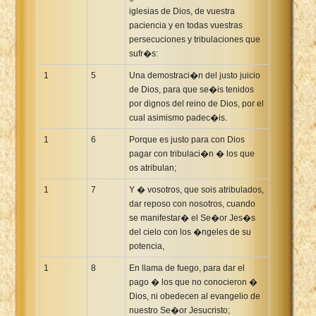
iglesias de Dios, de vuestra
Xhosa Bible
paciencia y en todas vuestras
persecuciones y tribulaciones que
sufr�s:
1
5
Una demostraci�n del justo juicio
de Dios, para que se�is tenidos
por dignos del reino de Dios, por el
cual asimismo padec�is.
1
6
Porque es justo para con Dios
pagar con tribulaci�n � los que
os atribulan;
1
7
Y � vosotros, que sois atribulados,
dar reposo con nosotros, cuando
se manifestar� el Se�or Jes�s
del cielo con los �ngeles de su
potencia,
1
8
En llama de fuego, para dar el
pago � los que no conocieron �
Dios, ni obedecen al evangelio de
nuestro Se�or Jesucristo;