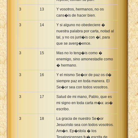
3
13
Y vosotros, hermanos, no os
cans�is de hacer bien.
3
14
Y si alguno no obedeciere �
nuestra palabra por carta, notad al
tal, y no os junt�is con �l, para
que se averg�ence.
3
15
Mas no lo teng�is como �
enemigo, sino amonestadle como
� hermano.
3
16
Y el mismo Se�or de paz os d�
siempre paz en toda manera. El
Se�or sea con todos vosotros.
3
17
Salud de mi mano, Pablo, que es
mi signo en toda carta m�a: as�
escribo.
3
18
La gracia de nuestro Se�or
Jesucristo sea con todos vosotros.
Am�n. Ep�stola � los
Tesalonicenses fu� escrita de