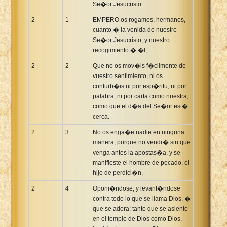
Se�or Jesucristo.
2
1
EMPERO os rogamos, hermanos,
cuanto � la venida de nuestro
Se�or Jesucristo, y nuestro
recogimiento � �l,
2
2
Que no os mov�is f�cilmente de
vuestro sentimiento, ni os
conturb�is ni por esp�ritu, ni por
palabra, ni por carta como nuestra,
como que el d�a del Se�or est�
cerca.
2
3
No os enga�e nadie en ninguna
manera; porque no vendr� sin que
venga antes la apostas�a, y se
manifieste el hombre de pecado, el
hijo de perdici�n,
2
4
Oponi�ndose, y levant�ndose
contra todo lo que se llama Dios, �
que se adora; tanto que se asiente
en el templo de Dios como Dios,