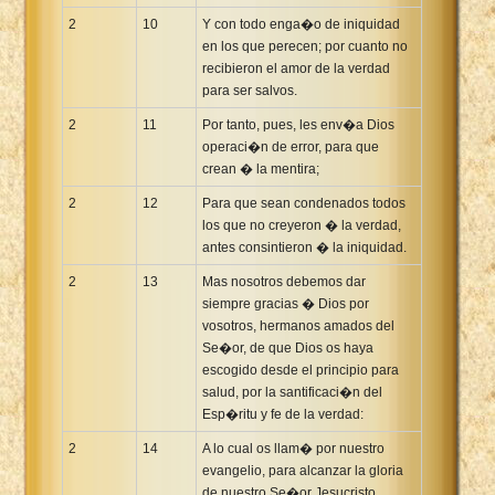
2
10
Y con todo enga�o de iniquidad
en los que perecen; por cuanto no
recibieron el amor de la verdad
para ser salvos.
2
11
Por tanto, pues, les env�a Dios
operaci�n de error, para que
crean � la mentira;
2
12
Para que sean condenados todos
los que no creyeron � la verdad,
antes consintieron � la iniquidad.
2
13
Mas nosotros debemos dar
siempre gracias � Dios por
vosotros, hermanos amados del
Se�or, de que Dios os haya
escogido desde el principio para
salud, por la santificaci�n del
Esp�ritu y fe de la verdad:
2
14
A lo cual os llam� por nuestro
evangelio, para alcanzar la gloria
de nuestro Se�or Jesucristo.