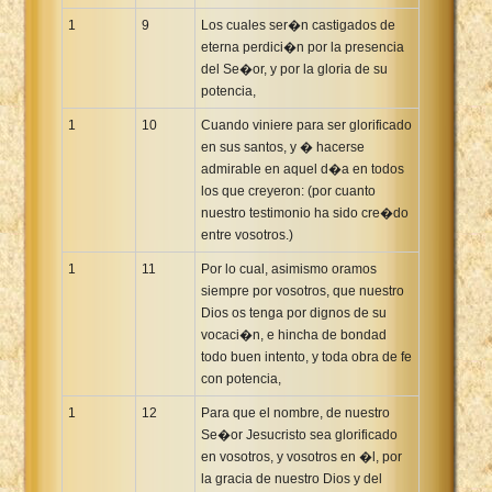
1
9
Los cuales ser�n castigados de
eterna perdici�n por la presencia
del Se�or, y por la gloria de su
potencia,
1
10
Cuando viniere para ser glorificado
en sus santos, y � hacerse
admirable en aquel d�a en todos
los que creyeron: (por cuanto
nuestro testimonio ha sido cre�do
entre vosotros.)
1
11
Por lo cual, asimismo oramos
siempre por vosotros, que nuestro
Dios os tenga por dignos de su
vocaci�n, e hincha de bondad
todo buen intento, y toda obra de fe
con potencia,
1
12
Para que el nombre, de nuestro
Se�or Jesucristo sea glorificado
en vosotros, y vosotros en �l, por
la gracia de nuestro Dios y del