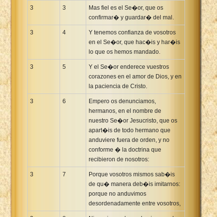
3
3
Mas fiel es el Se�or, que os
confirmar� y guardar� del mal.
3
4
Y tenemos confianza de vosotros
en el Se�or, que hac�is y har�is
lo que os hemos mandado.
3
5
Y el Se�or enderece vuestros
corazones en el amor de Dios, y en
la paciencia de Cristo.
3
6
Empero os denunciamos,
hermanos, en el nombre de
nuestro Se�or Jesucristo, que os
apart�is de todo hermano que
anduviere fuera de orden, y no
conforme � la doctrina que
recibieron de nosotros:
3
7
Porque vosotros mismos sab�is
de qu� manera deb�is imitarnos:
porque no anduvimos
desordenadamente entre vosotros,