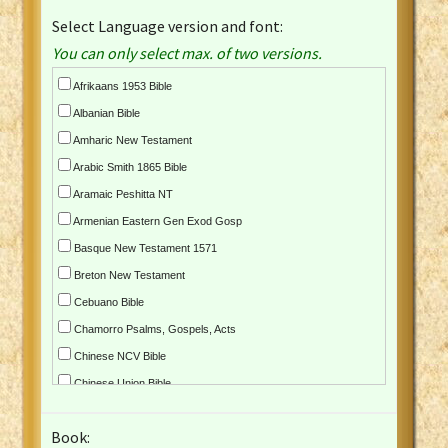
Select Language version and font:
You can only select max. of two versions.
Afrikaans 1953 Bible
Albanian Bible
Amharic New Testament
Arabic Smith 1865 Bible
Aramaic Peshitta NT
Armenian Eastern Gen Exod Gosp
Basque New Testament 1571
Breton New Testament
Cebuano Bible
Chamorro Psalms, Gospels, Acts
Chinese NCV Bible
Chinese Union Bible
Croatian Bible
Book:
Czech Kralicka Bible