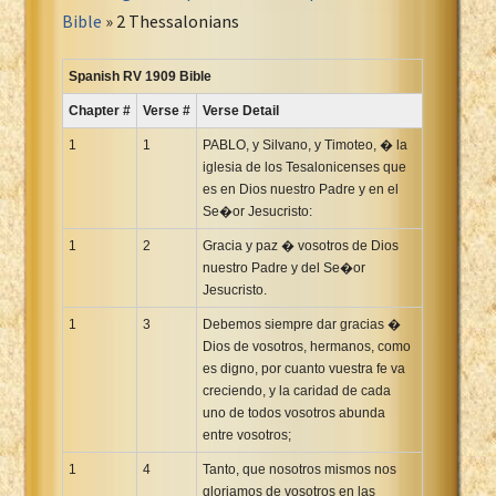
Portuguese Bible
Bible
» 2 Thessalonians
Romanian Cornilescu Bible
Russian Synodal 1876 Bible
Spanish RV 1909 Bible
Russian Synodal Bible KOI8
Chapter #
Verse #
Verse Detail
Russian Synodal Bible Win-1251
1
1
PABLO, y Silvano, y Timoteo, � la
Shuar New Testament
iglesia de los Tesalonicenses que
es en Dios nuestro Padre y en el
Spanish RV 1909 Bible
Se�or Jesucristo:
Spanish Sag. Escrituras 1569
1
2
Gracia y paz � vosotros de Dios
Swahili New Testament
nuestro Padre y del Se�or
Swedish 1917 Bible
Jesucristo.
Tagalog 1905
1
3
Debemos siempre dar gracias �
Tagalog John and James
Dios de vosotros, hermanos, como
es digno, por cuanto vuestra fe va
Turkish Bible
creciendo, y la caridad de cada
Ukrainian 1871 NT
uno de todos vosotros abunda
Ukrainian Bible
entre vosotros;
Uma New Testament
1
4
Tanto, que nosotros mismos nos
Vietnamese 1934 Bible
gloriamos de vosotros en las