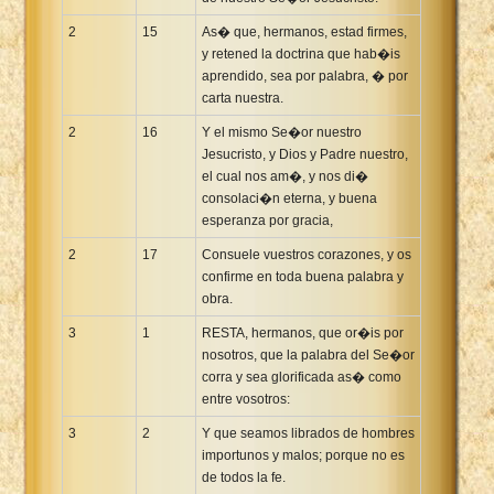
2
15
As� que, hermanos, estad firmes,
y retened la doctrina que hab�is
aprendido, sea por palabra, � por
carta nuestra.
2
16
Y el mismo Se�or nuestro
Jesucristo, y Dios y Padre nuestro,
el cual nos am�, y nos di�
consolaci�n eterna, y buena
esperanza por gracia,
2
17
Consuele vuestros corazones, y os
confirme en toda buena palabra y
obra.
3
1
RESTA, hermanos, que or�is por
nosotros, que la palabra del Se�or
corra y sea glorificada as� como
entre vosotros:
3
2
Y que seamos librados de hombres
importunos y malos; porque no es
de todos la fe.