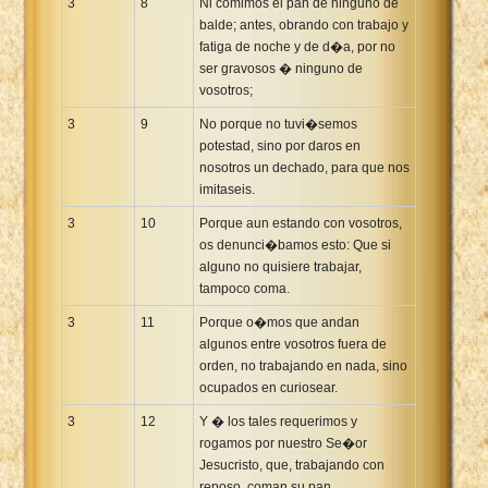
3
8
Ni comimos el pan de ninguno de
balde; antes, obrando con trabajo y
fatiga de noche y de d�a, por no
ser gravosos � ninguno de
vosotros;
3
9
No porque no tuvi�semos
potestad, sino por daros en
nosotros un dechado, para que nos
imitaseis.
3
10
Porque aun estando con vosotros,
os denunci�bamos esto: Que si
alguno no quisiere trabajar,
tampoco coma.
3
11
Porque o�mos que andan
algunos entre vosotros fuera de
orden, no trabajando en nada, sino
ocupados en curiosear.
3
12
Y � los tales requerimos y
rogamos por nuestro Se�or
Jesucristo, que, trabajando con
reposo, coman su pan.