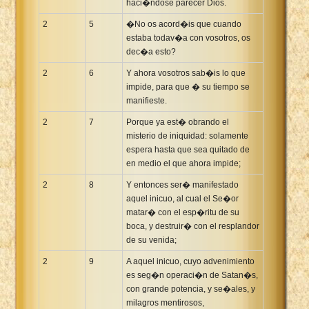
haci�ndose parecer Dios.
2
5
�No os acord�is que cuando
estaba todav�a con vosotros, os
dec�a esto?
2
6
Y ahora vosotros sab�is lo que
impide, para que � su tiempo se
manifieste.
2
7
Porque ya est� obrando el
misterio de iniquidad: solamente
espera hasta que sea quitado de
en medio el que ahora impide;
2
8
Y entonces ser� manifestado
aquel inicuo, al cual el Se�or
matar� con el esp�ritu de su
boca, y destruir� con el resplandor
de su venida;
2
9
A aquel inicuo, cuyo advenimiento
es seg�n operaci�n de Satan�s,
con grande potencia, y se�ales, y
milagros mentirosos,