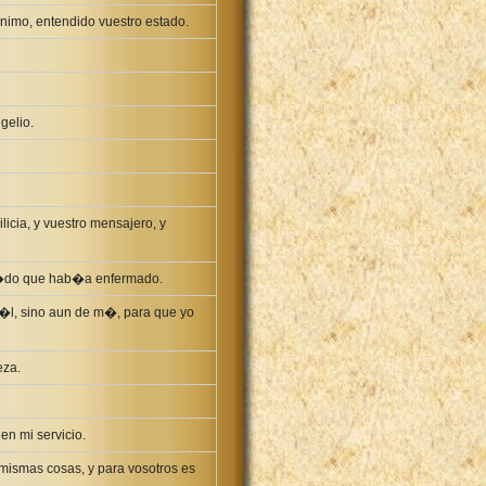
imo, entendido vuestro estado.
gelio.
icia, y vuestro mensajero, y
o�do que hab�a enfermado.
 �l, sino aun de m�, para que yo
eza.
en mi servicio.
mismas cosas, y para vosotros es