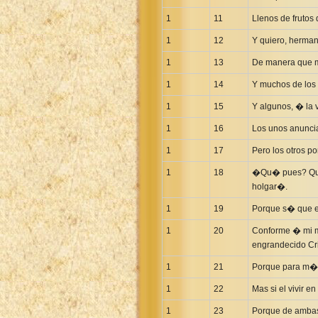
Greek NT Byzantine Majority
1
11
Llenos de frutos 
Greek NT Textus Receptus
1
12
Y quiero, herma
Greek NT Wescott-Hort
1
13
De manera que mi
Greek Septuagint Old Testament
1
14
Y muchos de los
Hebrew Modern Bible
1
15
Y algunos, � la 
Hebrew OT WM Leningrad Codex
Hungarian Karoli Bible
1
16
Los unos anuncia
Icelandic Bible
1
17
Pero los otros p
Indonesian Bahasa Bible
1
18
�Qu� pues? Que n
Indonesian Baru Bible
holgar�.
Indonesian Lama Bible
1
19
Porque s� que es
Italian Bible
1
20
Conforme � mi m
Italian Riveduta 1927 Bible
engrandecido Cri
Korean Bible
1
21
Porque para m� el
Latin Vulgate NT
1
22
Mas si el vivir 
Latvian NT
1
23
Porque de ambas 