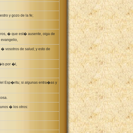
tro y gozo de la fe;
ros, � que est� ausente, oiga de
 evangelio,
 � vosotros de salud; y esto de
is por �l,
del Esp�ritu; si algunas entra�as y
cosa.
unos � los otros: