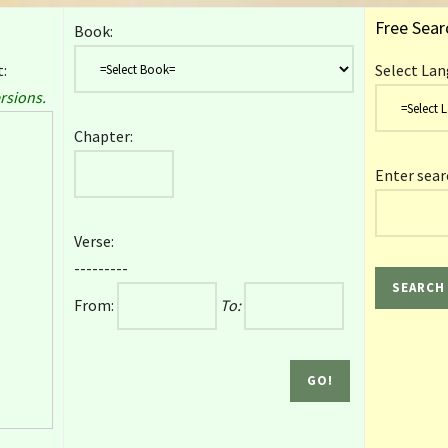
Free Sear
Book:
:
Select Lan
rsions.
Chapter:
Enter sear
Verse:
---------
From:
To: