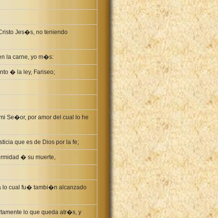
Cristo Jes�s, no teniendo
en la carne, yo m�s:
to � la ley, Fariseo;
mi Se�or, por amor del cual lo he
sticia que es de Dios por la fe;
formidad � su muerte,
ra lo cual fu� tambi�n alcanzado
rtamente lo que queda atr�s, y