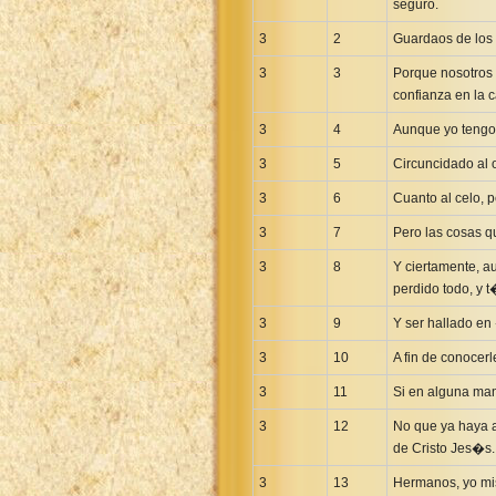
seguro.
3
2
Guardaos de los 
3
3
Porque nosotros 
confianza en la c
3
4
Aunque yo tengo 
3
5
Circuncidado al 
3
6
Cuanto al celo, p
3
7
Pero las cosas q
3
8
Y ciertamente, a
perdido todo, y 
3
9
Y ser hallado en �
3
10
A fin de conocerl
3
11
Si en alguna man
3
12
No que ya haya a
de Cristo Jes�s.
3
13
Hermanos, yo mis