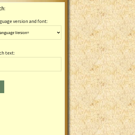
ch:
guage version and font:
ch text: