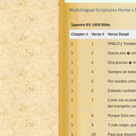
Croatian Bible
Multilingual Scriptures Home
»
Czech Kralicka Bible
Danish Bible
Spanish RV 1909 Bible
Dutch Staten Vertaling Bible
Chapter #
Verse #
Verse Detail
Eng. KJV&Book of Mormon
English YLT 1898 Bible
1
1
PABLO y Timoteo,
Estonian Genesis New Testament
1
2
Gracia sea � vos
Finnish 1776 Bible
1
3
Doy gracias � mi
Finnish 1938 Bible
1
4
Siempre en todas
French Darby Bible
1
5
Por vuestra comu
French Louis Segond Bible
1
6
Estando confiado
Gaelic (Manx) Selections
1
7
Como me es justo
Gaelic (Scottish) Mark
del evangelio, s
Georgian Gospels Acts James
1
8
Porque Dios me e
German Luther 1912 Bible
1
Gothic NT AmbrosianusA Partial
9
Y esto ruego, q
Greek Modern Bible
1
10
Para que discern