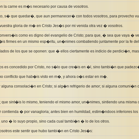
n la carne es m�s necesario por causa de vosotros.
to, s� que quedar�, que aun permanecer� con todos vosotros, para provecho vues
vuestra gloria de m� en Cristo Jes�s por mi venida otra vez � vosotros.
nvers�is como es digno del evangelio de Cristo; para que, � sea que vaya � ve
�is firmes en un mismo esp�ritu, un�nimes combatiendo juntamente por la fe del
dados de los que se oponen: que � ellos ciertamente es indicio de perdici�n, mas
s es concedido por Cristo, no s�lo que cre�is en �l, sino tambi�n que padezc�
o conflicto que hab�is visto en m�, y ahora o�s estar en m�.
y alguna consolaci�n en Cristo; si alg�n refrigerio de amor; si alguna comuni�n 
 que sint�is lo mismo, teniendo el mismo amor, un�nimes, sintiendo una misma 
contienda � por vanagloria; antes bien en humildad, estim�ndoos inferiores los 
uno � lo suyo propio, sino cada cual tambi�n � lo de los otros.
osotros este sentir que hubo tambi�n en Cristo Jes�s: