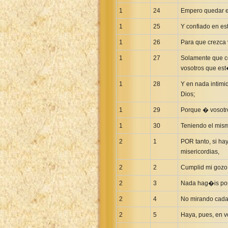
Maori Genesis Exodus Leviticus
1
24
Empero quedar e
Norwegian Bible
1
25
Y confiado en es
Portuguese Bible
1
Romanian Cornilescu Bible
26
Para que crezca 
Russian Synodal 1876 Bible
1
27
Solamente que co
vosotros que est
Russian Synodal Bible KOI8
Russian Synodal Bible Win-1251
1
28
Y en nada intimi
Dios;
Shuar New Testament
1
29
Porque � vosotro
Spanish RV 1909 Bible
Spanish Sag. Escrituras 1569
1
30
Teniendo el mism
Swahili New Testament
2
1
POR tanto, si ha
misericordias,
Swedish 1917 Bible
Tagalog 1905
2
2
Cumplid mi gozo;
Tagalog John and James
2
3
Nada hag�is por 
Turkish Bible
2
4
No mirando cada 
Ukrainian 1871 NT
2
5
Haya, pues, en v
Ukrainian Bible