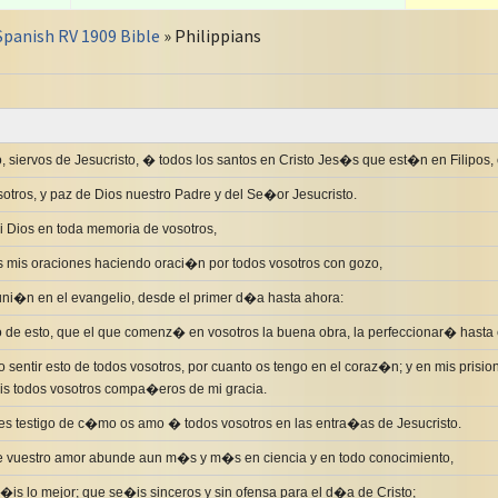
Spanish RV 1909 Bible
» Philippians
 siervos de Jesucristo, � todos los santos en Cristo Jes�s que est�n en Filipos,
otros, y paz de Dios nuestro Padre y del Se�or Jesucristo.
 Dios en toda memoria de vosotros,
 mis oraciones haciendo oraci�n por todos vosotros con gozo,
ni�n en el evangelio, desde el primer d�a hasta ahora:
 de esto, que el que comenz� en vosotros la buena obra, la perfeccionar� hasta 
 sentir esto de todos vosotros, por cuanto os tengo en el coraz�n; y en mis prisio
ois todos vosotros compa�eros de mi gracia.
s testigo de c�mo os amo � todos vosotros en las entra�as de Jesucristo.
ue vuestro amor abunde aun m�s y m�s en ciencia y en todo conocimiento,
�is lo mejor; que se�is sinceros y sin ofensa para el d�a de Cristo;