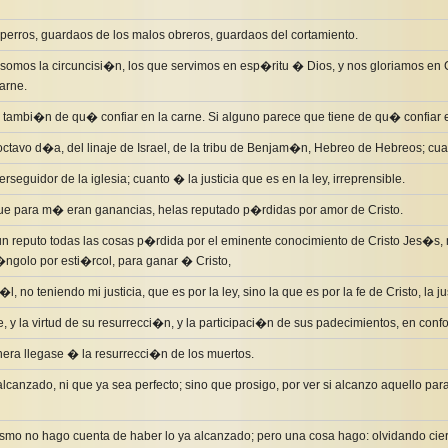
perros, guardaos de los malos obreros, guardaos del cortamiento.
somos la circuncisi�n, los que servimos en esp�ritu � Dios, y nos gloriamos en 
arne.
tambi�n de qu� confiar en la carne. Si alguno parece que tiene de qu� confiar 
octavo d�a, del linaje de Israel, de la tribu de Benjam�n, Hebreo de Hebreos; cuan
erseguidor de la iglesia; cuanto � la justicia que es en la ley, irreprensible.
ue para m� eran ganancias, helas reputado p�rdidas por amor de Cristo.
un reputo todas las cosas p�rdida por el eminente conocimiento de Cristo Jes�s, 
t�ngolo por esti�rcol, para ganar � Cristo,
l, no teniendo mi justicia, que es por la ley, sino la que es por la fe de Cristo, la ju
e, y la virtud de su resurrecci�n, y la participaci�n de sus padecimientos, en con
era llegase � la resurrecci�n de los muertos.
lcanzado, ni que ya sea perfecto; sino que prosigo, por ver si alcanzo aquello pa
mo no hago cuenta de haber lo ya alcanzado; pero una cosa hago: olvidando cie