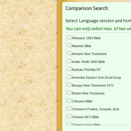
Comparison Search:
Select Language version and font
You can only select max. of two ve
Afrikaans 1953 Bible
Albanian Bible
Amharic New Testament
Arabic Smith 1865 Bible
Aramaic Peshitta NT
Armenian Eastern Gen Exod Gosp
Basque New Testament 1571
Breton New Testament
Cebuano Bible
Chamorro Psalms, Gospels, Acts
Chinese NCV Bible
Chinese Union Bible