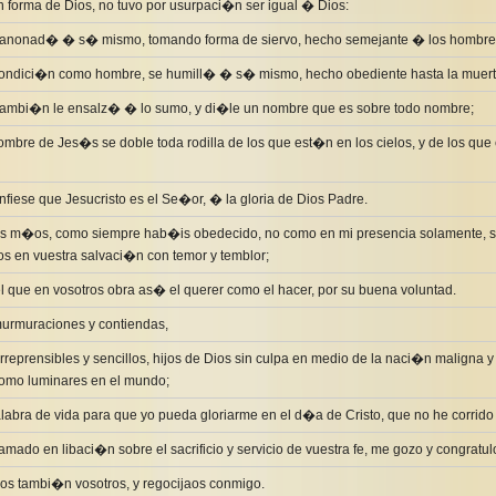
en forma de Dios, no tuvo por usurpaci�n ser igual � Dios:
 anonad� � s� mismo, tomando forma de siervo, hecho semejante � los hombre
condici�n como hombre, se humill� � s� mismo, hecho obediente hasta la muerte
 tambi�n le ensalz� � lo sumo, y di�le un nombre que es sobre todo nombre;
mbre de Jes�s se doble toda rodilla de los que est�n en los cielos, y de los que e
nfiese que Jesucristo es el Se�or, � la gloria de Dios Padre.
os m�os, como siempre hab�is obedecido, no como en mi presencia solamente, 
s en vuestra salvaci�n con temor y temblor;
l que en vosotros obra as� el querer como el hacer, por su buena voluntad.
murmuraciones y contiendas,
reprensibles y sencillos, hijos de Dios sin culpa en medio de la naci�n maligna y 
omo luminares en el mundo;
labra de vida para que yo pueda gloriarme en el d�a de Cristo, que no he corrido 
amado en libaci�n sobre el sacrificio y servicio de vuestra fe, me gozo y congratul
os tambi�n vosotros, y regocijaos conmigo.