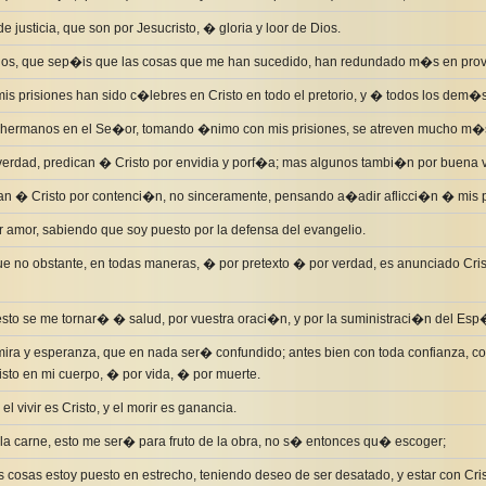
de justicia, que son por Jesucristo, � gloria y loor de Dios.
nos, que sep�is que las cosas que me han sucedido, han redundado m�s en prov
s prisiones han sido c�lebres en Cristo en todo el pretorio, y � todos los dem�s
 hermanos en el Se�or, tomando �nimo con mis prisiones, se atreven mucho m�s 
verdad, predican � Cristo por envidia y porf�a; mas algunos tambi�n por buena 
n � Cristo por contenci�n, no sinceramente, pensando a�adir aflicci�n � mis p
or amor, sabiendo que soy puesto por la defensa del evangelio.
o obstante, en todas maneras, � por pretexto � por verdad, es anunciado Crist
to se me tornar� � salud, por vuestra oraci�n, y por la suministraci�n del Esp�r
ira y esperanza, que en nada ser� confundido; antes bien con toda confianza, 
sto en mi cuerpo, � por vida, � por muerte.
 vivir es Cristo, y el morir es ganancia.
en la carne, esto me ser� para fruto de la obra, no s� entonces qu� escoger;
cosas estoy puesto en estrecho, teniendo deseo de ser desatado, y estar con Cris