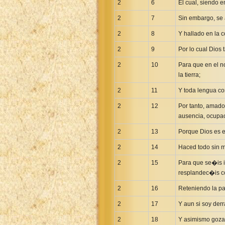
2
6
El cual, siendo 
Uma New Testament
2
7
Sin embargo, se
Vietnamese 1934 Bible
2
Xhosa Bible
8
Y hallado en la 
2
9
Por lo cual Dios
2
10
Para que en el no
la tierra;
2
11
Y toda lengua co
2
12
Por tanto, amad
ausencia, ocupao
2
13
Porque Dios es e
2
14
Haced todo sin 
2
15
Para que se�is ir
resplandec�is c
2
16
Reteniendo la pa
2
17
Y aun si soy derr
2
18
Y asimismo goza