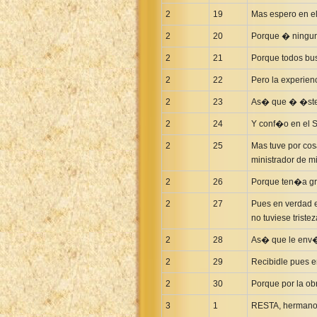
2
19
Mas espero en e
2
20
Porque � ninguno
2
21
Porque todos bus
2
22
Pero la experien
2
23
As� que � �ste 
2
24
Y conf�o en el 
2
25
Mas tuve por cos
ministrador de m
2
26
Porque ten�a gr
2
27
Pues en verdad e
no tuviese tristez
2
28
As� que le env�
2
29
Recibidle pues e
2
30
Porque por la obr
3
1
RESTA, hermanos,