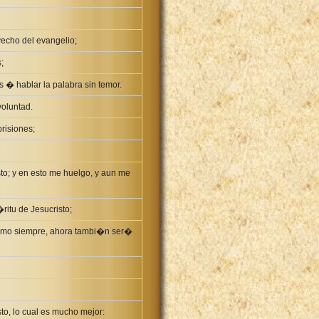
echo del evangelio;
;
� hablar la palabra sin temor.
voluntad.
risiones;
o; y en esto me huelgo, y aun me
itu de Jesucristo;
como siempre, ahora tambi�n ser�
to, lo cual es mucho mejor: