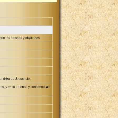
 con los obispos y di�conos
el d�a de Jesucristo;
nes, y en la defensa y confirmaci�n