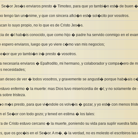
l Se�or Jes�s enviaros presto � Timoteo, para que yo tambi�n est� de buen �n
 tengo tan un�nime, y que con sincera afici�n est� sol�cito por vosotros.
can lo suyo propio, no lo que es de Cristo Jes�s.
cia de �l hab�is conocido, que como hijo � padre ha servido conmigo en el evan
espero enviaros, luego que yo viere c�mo van mis negocios;
Se�or que yo tambi�n ir� presto � vosotros.
a necesaria enviaros � Epafrodito, mi hermano, y colaborador y compa�ero de mil
is necesidades;
an deseo de ver � todos vosotros, y gravemente se angusti� porque hab�ais 
stuvo enfermo � la muerte: mas Dios tuvo misericordia de �l; y no solamente de
a sobre tristeza.
o m�s presto, para que vi�ndole os volv�is � gozar, y yo est� con menos trist
n el Se�or con todo gozo; y tened en estima � los tales:
a de Cristo estuvo cercano � la muerte, poniendo su vida para suplir vuestra falta 
 que os goc�is en el Se�or. A m�, � la verdad, no es molesto el escribiros las 