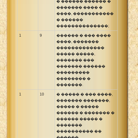
� ������ ������ �
������� ���� �
����, �����������
� ������
��������������;
1
9
������ � ��� ����
����, �������
�������������
����� �����,
������� ���
������� ������
���������
�������� �
�������.
1
10
� ����� � ��� ����,
������� �������,
����� � �����
������ � ������� �
������ ����� �
�������
���������� ��
������.