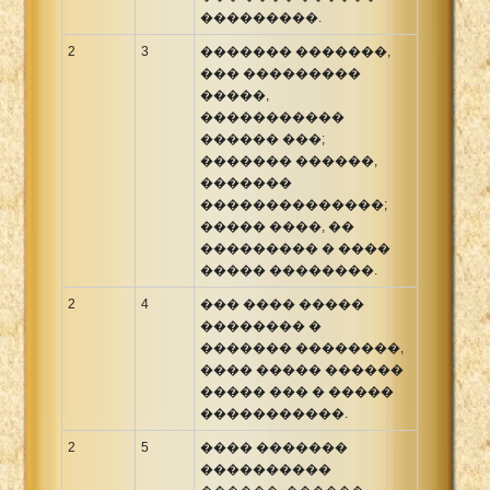
���������.
2
3
������� �������,
��� ���������
�����,
�����������
������ ���;
������� ������,
�������
��������������;
����� ����, ��
��������� � ����
����� ��������.
2
4
��� ���� �����
�������� �
������� ��������,
���� ����� ������
����� ��� � �����
�����������.
2
5
���� �������
����������