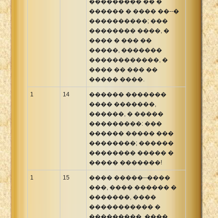
��������� �� �
������ � ���� ��--�
����������; ���
�������� ����, �
���� � ��� ��
�����, �������
������������, �
���� �� ��� ��
����� ����.
1
14
������ �������
���� �������,
������, � �����
���������: ���
������ ����� ���
��������; ������
�������� ����� �
����� �������!
1
15
���� �����--����
���, ���� ������ �
�������, ����
����������� �
���������, ����