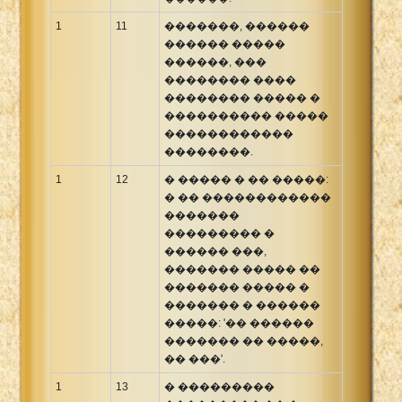
1
11
�������, ������
������ �����
������, ���
�������� ����
�������� ����� �
���������� �����
������������
��������.
1
12
� ����� � �� �����:
� �� ������������
�������
��������� �
������ ���,
������� ����� ��
������� ����� �
������� � ������
�����: '�� ������
������� �� �����,
�� ���'.
1
13
� ���������