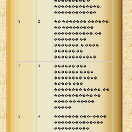
��������� �
�������������,
������������!
3
2
�� ������� ������,
�� ���������
�����������, ��
������� ��
�������, � ����
������ ��
������������.
3
3
������ ���
������� ����--
�������� ����,
����� ���--
�������� �����, ��
����������� ��
���� �� �����
�����.
3
4
������� ���--����
��������������,
����������;