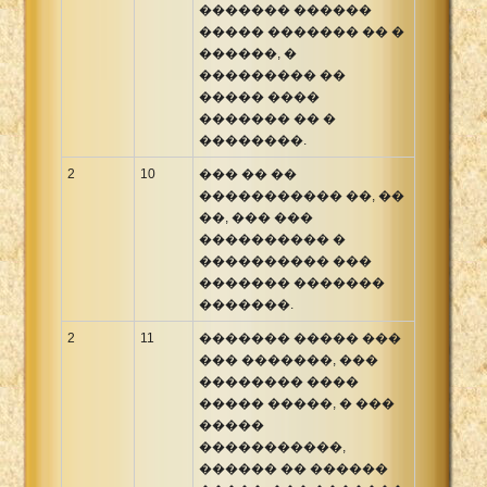
������� ������
����� ������� �� �
������, �
��������� ��
����� ����
������� �� �
��������.
2
10
��� �� ��
����������� ��, ��
��, ��� ���
���������� �
���������� ���
������� �������
�������.
2
11
������� ����� ���
��� �������, ���
�������� ����
����� �����, � ���
�����
�����������,
������ �� ������