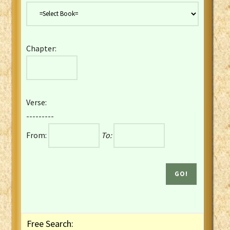
Danish Bible
Dutch Staten Vertaling Bible
Eng. KJV&Book of Mormon
Chapter:
English YLT 1898 Bible
Estonian Genesis New Testament
Finnish 1776 Bible
Finnish 1938 Bible
Verse:
French Darby Bible
---------
French Louis Segond Bible
From:
To:
Gaelic (Manx) Selections
Gaelic (Scottish) Mark
Georgian Gospels Acts James
German Luther 1912 Bible
Gothic NT AmbrosianusA Partial
Greek Modern Bible
Greek NT Byzantine Majority
Free Search:
Greek NT Textus Receptus