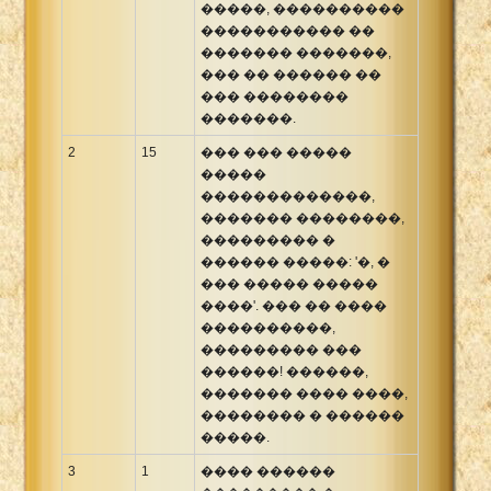
�����, ����������
����������� ��
������� �������,
��� �� ������ ��
��� ��������
�������.
2
15
��� ��� �����
�����
�������������,
������� ��������,
��������� �
������ �����: '�, �
��� ����� �����
����'. ��� �� ����
����������,
��������� ���
������! ������,
������� ���� ����,
�������� � ������
�����.
3
1
���� ������