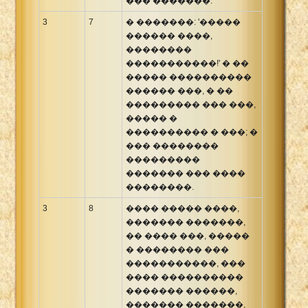
��� �������.
3
7
� �������: '�����
������ ����,
��������
�����������!' � ��
����� ����������
������ ���, � ��
��������� ��� ���,
����� �
���������� � ���; �
��� ��������
���������
������� ��� ����
��������.
3
8
���� ����� ����,
������� �������,
�� ���� ���, �����
� �������� ���
�����������, ���
���� ����������
������� ������,
������� �������,