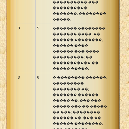
���������� ���
����������
�������, ��������
�����.
3
5
������� ��������
������� ����, ��
������ ��������,
������ ����
������ ��� ����
���������; ��
����������� ��
����� �����.
3
6
� �������� ������,
���������
�������� ��;
������� ������
����� ��, ��� ���
����� ��� �� �����
�� ���; ��������
������ ��: ��� ��
������ ��������,