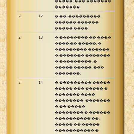
�����, ��� �������
�������.
2
12
� ��, ���������,
������ ������
����� ����.
2
13
� �������� �� ����
���� �� �����, �
��������� ������,
� ������� �������
� ���������, �
����� �����, ���
�������,
2
14
� ��������� �����
����� ��� ����� �
������� ����
��������; �������
� �� �����
�������� � ������
���������� ��;
����� �� �����
����������� �