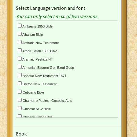
Select Language version and font:
You can only select max. of two versions.
Afrikaans 1953 Bible
Albanian Bible
Amharic New Testament
Arabic Smith 1865 Bible
Aramaic Peshitta NT
Armenian Eastern Gen Exod Gosp
Basque New Testament 1571
Breton New Testament
Cebuano Bible
Chamorro Psalms, Gospels, Acts
Chinese NCV Bible
Chinese Union Bible
Croatian Bible
Book:
Czech Kralicka Bible