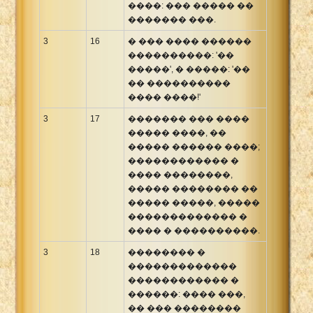
����: ��� ����� ��
������� ���.
3
16
� ��� ���� ������
����������: '��
�����', � �����: '��
�� ����������
���� ����!'
3
17
������� ��� ����
����� ����, ��
����� ������ ����;
������������ �
���� ��������,
����� �������� ��
����� �����, �����
������������� �
���� � ����������.
3
18
�������� �
�������������
������������ �
������: ���� ���,
�� ��� ��������