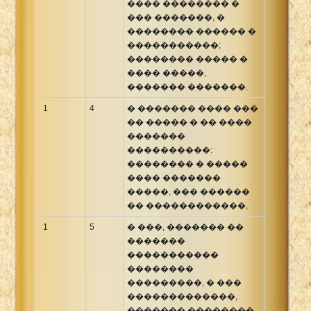
���� �������� �
Xhosa Bible
��� �������, �
�������� ������ �
�����������;
�������� ����� �
���� �����,
������� �������.
1
4
� ������� ���� ���
�� ����� � �� ����
�������
����������:
�������� � �����
���� �������
�����, ��� ������
�� ������������,
1
5
� ���, ������� ��
�������
�����������
��������
���������, � ���
�������������,
������� ��������