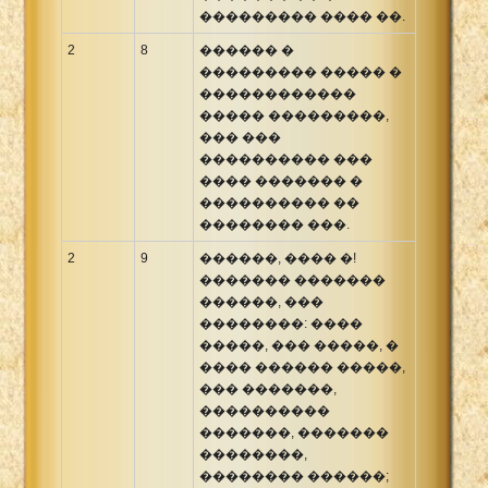
��������� ���� ��.
2
8
������ �
��������� ����� �
������������
����� ���������,
��� ���
���������� ���
���� ������� �
���������� ��
�������� ���.
2
9
������, ���� �!
������� �������
������, ���
��������: ����
�����, ��� �����, �
���� ������ �����,
��� �������,
����������
�������, �������
��������,
�������� ������;