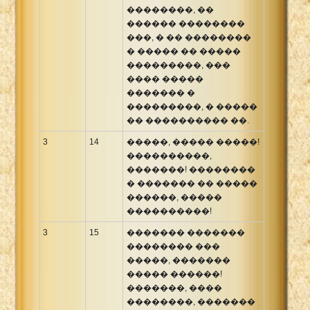
��������, ��
������ ��������
���, � �� ��������
� ����� �� �����
���������, ���
���� �����
������� �
���������, � �����
�� ���������� ��.
3
14
�����, ����� �����!
����������,
�������! ��������
� ������� �� �����
������, �����
����������!
3
15
������� �������
�������� ���
�����, �������
����� ������!
�������, ����
��������, �������