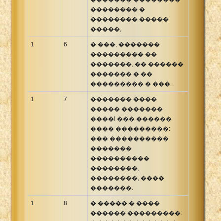
�������� �
�������� �����
�����,
1
6
� ���, �������
��������� ��
�������, �� ������
������� � ��
��������� � ���.
1
7
������� ����
����� �������
����! ��� ������
���� ���������:
��� ����������
�������
����������
��������,
��������, ����
�������.
1
8
� ����� � ����
������ ���������: