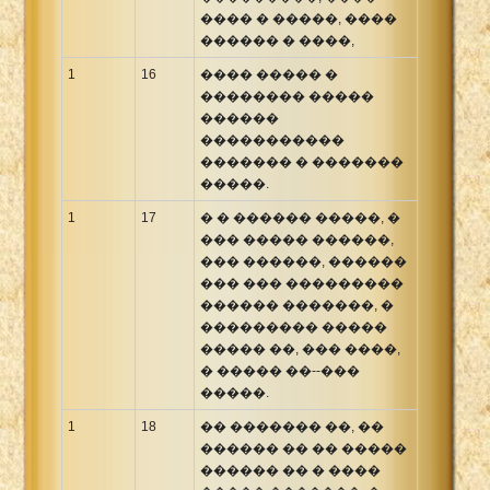
���� � �����, ����
������ � ����,
1
16
���� ����� �
�������� �����
������
�����������
������� � �������
�����.
1
17
� � ������ �����, �
��� ����� ������,
��� ������, ������
��� ��� ���������
������ �������, �
��������� �����
����� ��, ��� ����,
� ����� ��--���
�����.
1
18
�� ������� ��, ��
������ �� �� �����
������ �� � ����