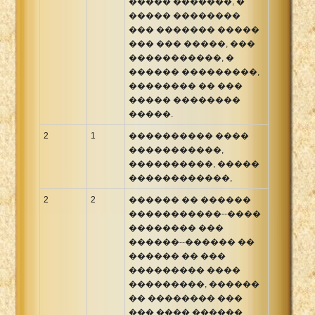
����� �������, �
����� ��������
��� ������� �����
��� ��� �����, ���
�����������, �
������ ���������,
�������� �� ���
����� ��������
�����.
2
1
���������� ����
�����������,
����������, �����
������������,
2
2
������ �� ������
�����������--����
�������� ���
������--������ ��
������ �� ���
��������� ����
���������, ������
�� �������� ���
��� ���� ������