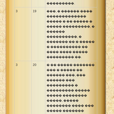
���������.
3
19
���, � ������ ����
�������������
����� � �� ����� �
����� ���������, �
������
����������, �
������� �� � �����
� ���������� ��
���� ���� �����
��������� ��.
3
20
� �� ����� �������
��� � ����� ��
������ ���, ���
������ ���
��������� �
��������� �����
����� ��������
�����, �����
�������� ���� ���
����� �������