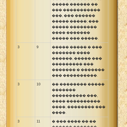
����� ������ ��
��� �����������
���, ��� ������
����� �����; ���
����� ��������
���� �������
����� ��� �����.
3
9
����� ����� � ���
������� ����
������, ����� ���
��������� ���
������� � �������
��� ����������.
3
10
�� �������� �����
�������
���������� ���,
���� ����������
����, �������� ���
����.
3
11
� ��� ���� �� ��
������ �������