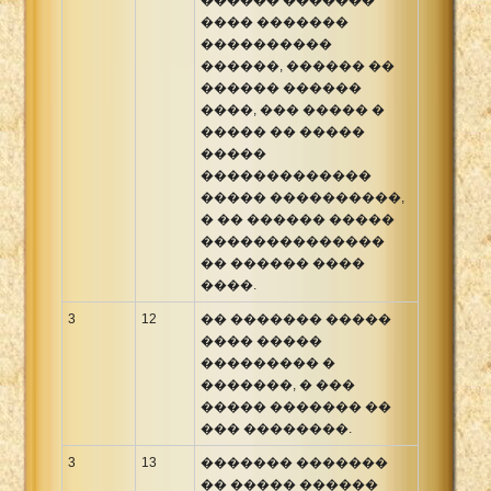
���� �������
����������
������, ������ ��
������ ������
����, ��� ����� �
����� �� �����
�����
�������������
����� ����������,
� �� ������ �����
��������������
�� ������ ����
����.
3
12
�� ������� �����
���� �����
��������� �
�������, � ���
����� ������� ��
��� ��������.
3
13
������� �������
�� ����� ������