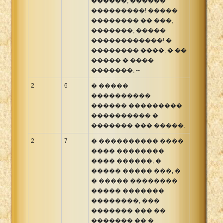
������, ������
���������! �����
�������� �� ���,
�������, �����
������������! �
�������� ����, � ��
����� � ����
�������, --
2
6
� �����
����������
������ ���������
���������� �
������� ��� �����.
2
7
� ���������� ����
���� ��������
���� ������, �
����� ����� ���, �
� ����� ��������
����� �������
��������, ���
������� ��� ��
������� �� �