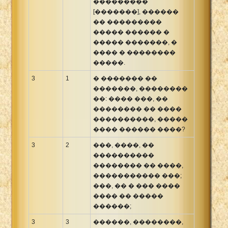
���������
[�������], ������
�� ���������
����� ������ �
����� �������, �
���� � ��������
�����.
3
1
� ������� ��
�������, ��������
��: ���� ���, ��
�������� �� ����
����������, �����
���� ������ ����?
3
2
���, ����, ��
����������
�������� �� ����,
����������� ���;
���, �� � ��� ����
���� �� �����
������;
3
3
������, ��������,