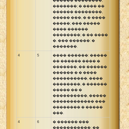
������ ��������,
�������; � ���� ��
������ ��������,
����� ���, � � ����
�����; ��� �����
���� ������
��������; � �� ����
�. ��� ������: �
�������.
4
5
���� ������: �����
�� ������ ���� �
�������, �� ������
������ � � ����
����������, ����
��������, � ������
����� �� �
����������, �����
������������ ���
�������� � �����
���.
4
6
� ������ ���
�����������: ��