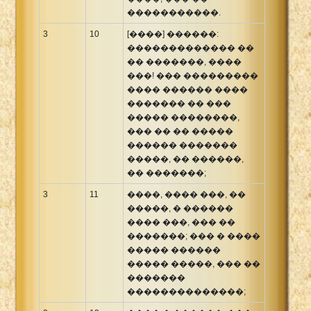
�����������.
3
10
[����] ������:
������������� ��
�� �������, ����
���! ��� ���������
���� ������ ����
������� �� ���
����� ��������,
��� �� �� �����
������ �������
�����, �� ������,
�� �������;
3
11
����, ���� ���, ��
�����, � ������
���� ���, ��� ��
�������; ��� � ����
����� ������
����� �����, ��� ��
�������
��������������;