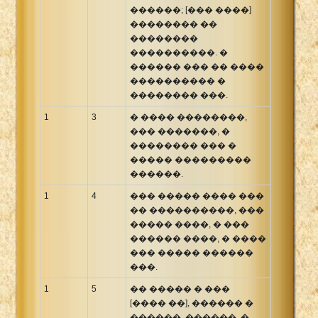
������; [��� ����]
Xhosa Bible
�������� ��
��������
����������. �
������ ��� �� ����
���������� �
�������� ���.
1
3
� ���� ��������,
��� �������, �
�������� ��� �
����� ���������
������.
1
4
��� ����� ���� ���
�� ����������, ���
����� ����, � ���
������ ����, � ����
��� ����� ������
���.
1
5
�� ����� � ���
[���� ��], ������ �
������, ������, �