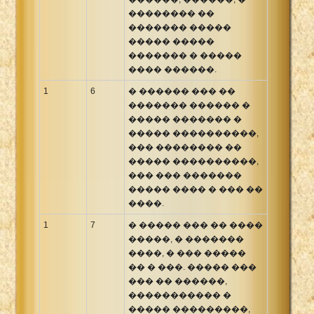
�������� ��
������� �����
����� �����
������� � �����
���� ������.
1
6
� ������ ��� ��
������� ������ �
����� ������� �
����� ����������,
��� �������� ��
����� ����������,
��� ��� �������
����� ���� � ��� ��
����.
1
7
� ����� ��� �� ����
�����, � �������
����, � ��� �����
�� � ���. ����� ���
��� �� ������,
����������� �
����� ���������,