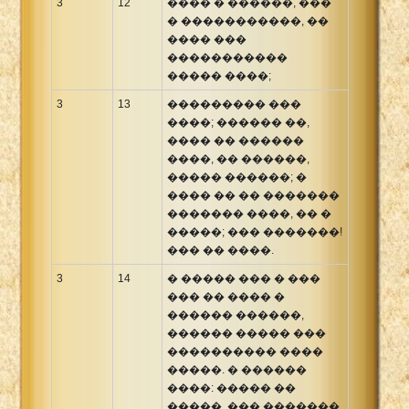
3
12
���� � ������, ���
� �����������, ��
���� ���
�����������
����� ����;
3
13
��������� ���
����; ������ ��,
���� �� ������
����, �� ������,
����� ������; �
���� �� �� �������
������� ����, �� �
�����; ��� �������!
��� �� ����.
3
14
� ����� ��� � ���
��� �� ���� �
������ ������,
������ ����� ���
���������� ����
�����. � ������
����: ����� ��
�����, ��� �������