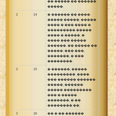
�� ����� �� ������
�����.
2
14
� ������ �� ����:
����� �����; �����
���� � ��� ���� �
��������� �����
���� � �����. �
���� ��� �����
������. �� ����� ��
�����; ��� ���,
�������, � ���
��������.
2
15
� ������, �����
���������. ����
��� ������ ������
�����, ������:
����� ���������
��� � �����
�������, � ��
�������� ��;
2
16
�� � �� ������