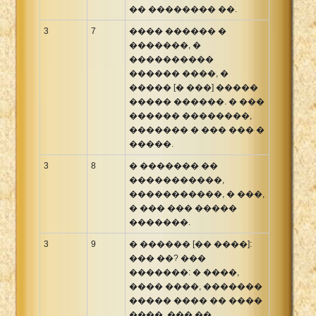
�� �������� ��.
3
7
���� ������ �
�������, �
����������
������ ����, �
����� [� ���] �����
����� ������. � ���
������ ��������,
������� � ��� ��� �
�����.
3
8
� ������� ��
�����������,
�����������, � ���,
� ��� ��� �����
�������.
3
9
� ������ [�� ����]:
��� ��? ���
�������: � ����,
���� ����, �������
����� ���� �� ����
����, ��� ��