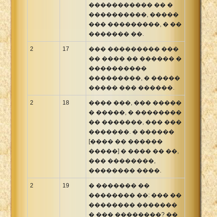
����������� �� �
����������, �����
��� ���������, � ��
������� ��.
2
17
��� ��������� ���
�� ���� �� ������ �
����������
���������, � �����
����� ��� ������.
2
18
���� ���, ��� �����
� �����, � ��������
�� �������, ��� ���
�������. � ������
[���� �� ������
�����] � ���� �� ��,
��� ��������,
�������� ����.
2
19
� ������� ��
�������� ��: ��� ��
�������� �������
� ��� ��������? ��