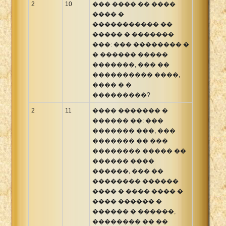
2
10
��� ���� �� ����
���� �
����������� ��
����� � �������
���: ��� �������� �
� ������ �����
�������, ��� ��
���������� ����,
���� � �
���������?
2
11
���� ������� �
������ ��: ���
������� ���, ���
������� �� ���
�������� ����� ��
������ ����
������, ��� ��
�������� ������
���� � ���� ���� �
���� ������ �
������ � ������,
�������� �� ��