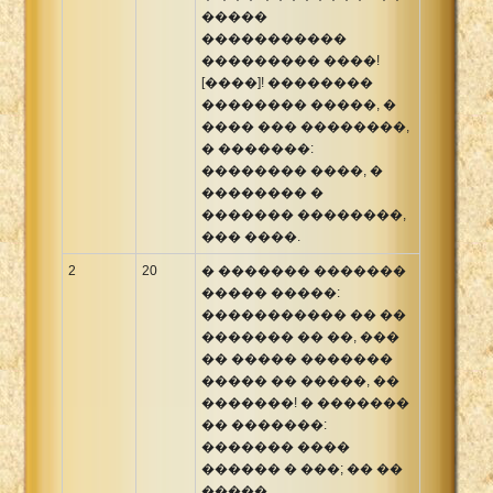
�����
�����������
��������� ����!
[����]! ��������
�������� �����, �
���� ��� ��������,
� �������:
�������� ����, �
�������� �
������� ��������,
��� ����.
2
20
� ������� �������
����� �����:
����������� �� ��
������� �� ��, ���
�� ����� �������
����� �� �����, ��
�������! � �������
�� �������:
������� ����
������ � ���; �� ��
�����