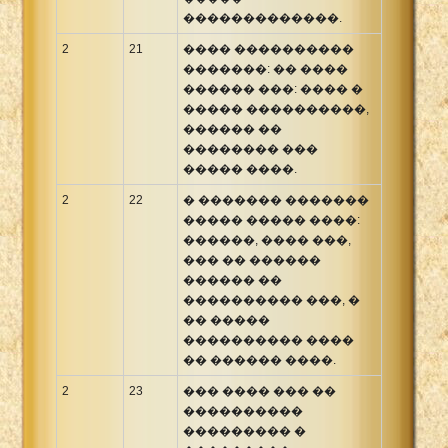
�������������.
2
21
���� ����������
�������: �� ����
������ ���: ���� �
����� ����������,
������ ��
�������� ���
����� ����.
2
22
� ������� �������
����� ����� ����:
������, ���� ���,
��� �� ������
������ ��
���������� ���, �
�� �����
���������� ����
�� ������ ����.
2
23
��� ���� ��� ��
����������
��������� �