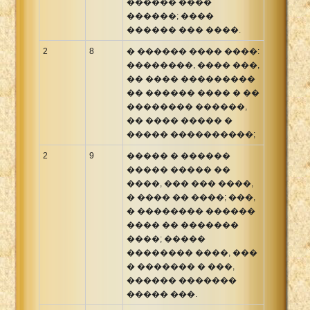
������ ����
������; ����
������ ��� ����.
2
8
� ������ ���� ����:
��������, ���� ���,
�� ���� ���������
�� ������ ���� � ��
�������� ������,
�� ���� ����� �
����� ����������;
2
9
����� � ������
����� ����� ��
����, ��� ��� ����,
� ���� �� ����; ���,
� �������� ������
���� �� �������
����; �����
�������� ����, ���
� ������� � ���,
������ �������
����� ���.