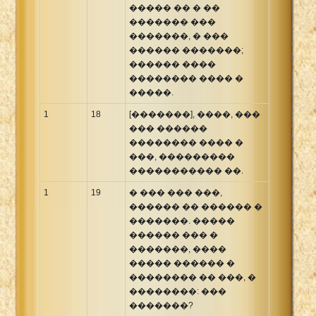
����� �� � ��
������� ���
�������, � ���
������ �������;
������ ����
�������� ���� �
�����.
1
18
[�������], ����, ���
��� ������
�������� ���� �
���, ���������
����������� ��.
1
19
� ��� ��� ���,
������ �� ������ �
�������. �����
������ ��� �
�������, ����
����� ������ �
�������� �� ���, �
��������: ���
�������?