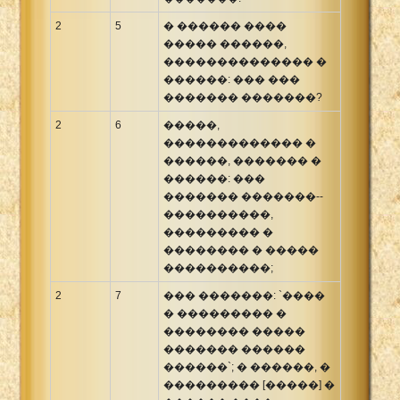
2
5
� ������ ����
����� ������,
�������������� �
������: ��� ���
������� �������?
2
6
�����,
������������� �
������, ������� �
������: ���
������� �������--
����������,
��������� �
�������� � �����
����������;
2
7
��� �������: `����
� ��������� �
�������� �����
������� ������
������`; � ������, �
��������� [�����] �