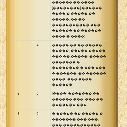
������ �� ����
[��������] ������
���� � ����� ��
�����, �� ��
����������� ���,
������ �� ������
���� � ����;
3
4
����� �� �� �����
�����, ����� �����,
��� �� �����; �����
������� �
�������� � ��� ���
� ������; �� ������
����, ��� ����
������.
3
5
[����] ������� ��:
������ ���, ��� ��
������� ���.
3
6
� ����� �� ����� �
������� ��� ���,
��� �����������