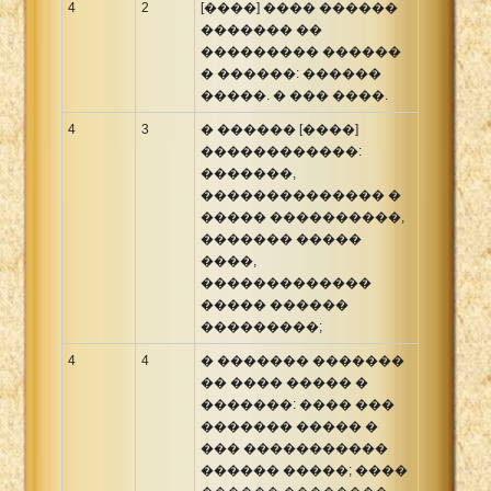
4
2
[����] ���� ������
������� ��
��������� ������
� ������: ������
�����. � ��� ����.
4
3
� ������ [����]
������������:
�������,
�������������� �
����� ����������,
������� �����
����,
�������������
����� ������
���������;
4
4
� ������� �������
�� ���� ����� �
�������: ���� ���
������� ����� �
��� �����������
������ �����; ����