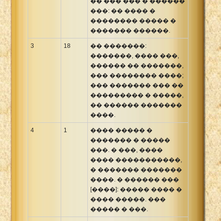
�� ��� ��� � ������
���: �� ���� �
�������� ����� �
������� ������.
3
18
�� �������:
�������, ���� ���,
������ �� �������,
��� �������� ����;
��� ������� ��� ��
��������� � �����,
�� ������ �������
����.
4
1
���� ����� �
������� � �����
���. � ���, ����
���� �����������,
� ������� �������
����. � ������ ���
[����]: ����� ���� �
���� �����. ���
����� � ���.