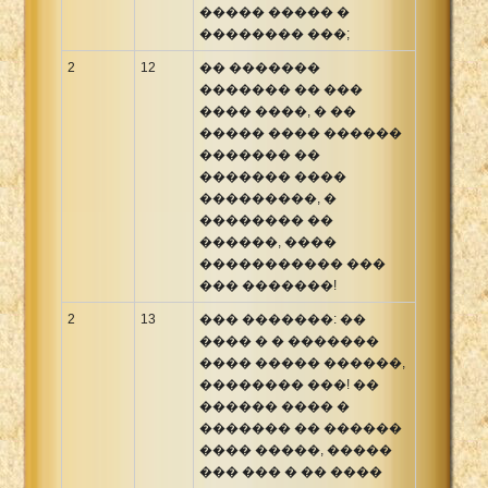
����� ����� �
�������� ���;
2
12
�� �������
������� �� ���
���� ����, � ��
����� ���� ������
������� ��
������� ����
���������, �
�������� ��
������, ����
����������� ���
��� �������!
2
13
��� �������: ��
���� � � �������
���� ����� ������,
�������� ���! ��
������ ���� �
������� �� ������
���� �����, �����
��� ��� � �� ����