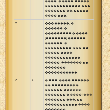
����, � ���� �����
������������. ���
������� ��: �����,
���� ���.
2
3
��� �����, �
������, �
��������� � ����
[�������] ������
������. �
���������, ��� ��
����� ����
������������
�����, ������� ��
�������
�����������.
2
4
� ���, ���� ������
�� �������� �
������ ������:
������� � ����! ���
������� ���: ��
����������� ����
�������!