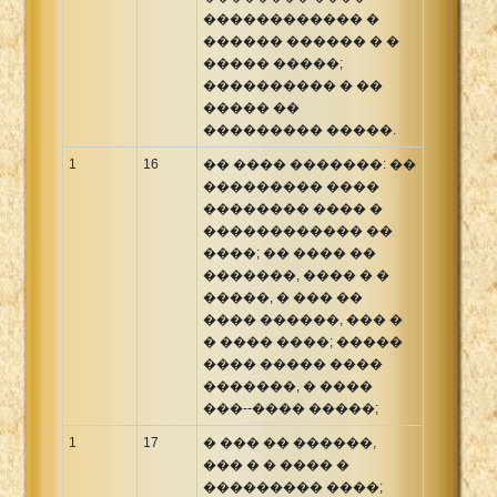
������������ �
������ ������ � �
����� �����;
���������� � ��
����� ��
��������� �����.
1
16
�� ���� �������: ��
��������� ����
�������� ���� �
������������ ��
����; �� ���� ��
�������, ���� � �
�����, � ��� ��
���� ������, ��� �
� ���� ����; �����
���� ����� ����
�������, � ����
���--���� �����;
1
17
� ��� �� ������,
��� � � ���� �
��������� ����;