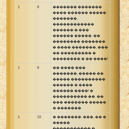
1
8
������� �������
���� ������ �����:
�������,
������������
������ � ���
������ �����; ��
�������� �������
� ���� �������, ���
�� ��������� �
�������� � �� ����!
1
9
�� ���� ���
�������, ����� ��
����� ����������
������ � ����
������ ����! �
���������� ��. ��
��� ������� �����
� �������
1
10
� �������: ���, �� �
�����
����������� �