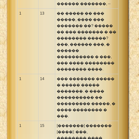
������ �������, --
1
13
�� ����� �� ���
�����, ���� ���
������� ��? �����
�� ��� ������� � ��
�������� �����?
���, ������ ���, �
������
���������� � ���,
��� ���� ��������
�������� ����.
1
14
��� ������� �����
� ����� �����
�������. � ����
���������� ��
��������� �����, �
���� �������� �
���.
1
15
[�������] �������
[����]: ���,
�������� ����