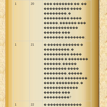
1
20
��� ������� ��: ��
��������� ����
��������, �
��������� ����
�����, ������ ���
������������
������ ���
������� �������;
1
21
� ����� ������ �
���������, �
��������� ����
������� � �������
������; �����
�������� ����
��������, �����
������� ��������
���� ��������, �
������������
������ ���
���������?
1
22
� ������������