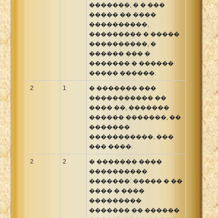
�������, � � ���
����� �� ����
����������,
��������� � �����
����������, �
������ ��� �
������� � ������
����� ������.
2
1
� ������� ���
����������� ��
���� ��, �������
������ �������, ��
�������
�����������, ���
��� ����.
2
2
� ������� ����
����������
�������: ����� � ��
���� � ����
���������
������� �� ������