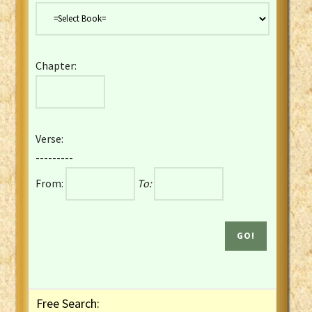
Danish Bible
Dutch Staten Vertaling Bible
Eng. KJV&Book of Mormon
Chapter:
English YLT 1898 Bible
Estonian Genesis New Testament
Finnish 1776 Bible
Finnish 1938 Bible
Verse:
French Darby Bible
---------
French Louis Segond Bible
From:
To:
Gaelic (Manx) Selections
Gaelic (Scottish) Mark
Georgian Gospels Acts James
German Luther 1912 Bible
Gothic NT AmbrosianusA Partial
Greek Modern Bible
Greek NT Byzantine Majority
Free Search:
Greek NT Textus Receptus