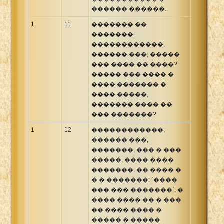
������ ������.
1
11
������� ��
�������:
������������,
������ ���; �����
��� ���� �� ����?
����� ��� ���� �
���� ������� �
���� �����,
������� ���� ��
��� �������?
1
12
������������,
������ ���,
�������, ��� � ���
�����, ���� ����
�������. �� ���� �
� � �������: `����
��� ��� �������`, �
���� ���� �� � ���
�� ���� ���� �
����� � �����