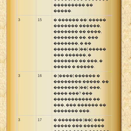
��������� ��
�����.
3
15
� ������ ��: �����
������� ������,
������� �� ����,
������� ��. ���
�������, � ��
������� [��] �����
��� ������, �
������� �� ���, �
����� � �����.
3
16
� [����] ������ �
�������� �����. ��
������� [��]: ���,
���� ���? ���
����������� ��
���, ��� ������ ��
������� ���.
3
17
� ������� [��]: ���
����� ��� ������