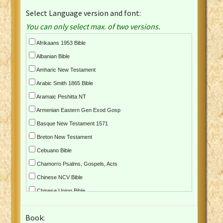
Select Language version and font:
You can only select max. of two versions.
Afrikaans 1953 Bible
Albanian Bible
Amharic New Testament
Arabic Smith 1865 Bible
Aramaic Peshitta NT
Armenian Eastern Gen Exod Gosp
Basque New Testament 1571
Breton New Testament
Cebuano Bible
Chamorro Psalms, Gospels, Acts
Chinese NCV Bible
Chinese Union Bible
Croatian Bible
Book:
Czech Kralicka Bible