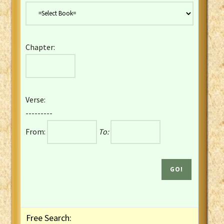
Danish Bible
Dutch Staten Vertaling Bible
Eng. KJV&Book of Mormon
Chapter:
English YLT 1898 Bible
Estonian Genesis New Testament
Finnish 1776 Bible
Finnish 1938 Bible
Verse:
French Darby Bible
---------
French Louis Segond Bible
From:
To:
Gaelic (Manx) Selections
Gaelic (Scottish) Mark
Georgian Gospels Acts James
German Luther 1912 Bible
Gothic NT AmbrosianusA Partial
Greek Modern Bible
Greek NT Byzantine Majority
Free Search:
Greek NT Textus Receptus