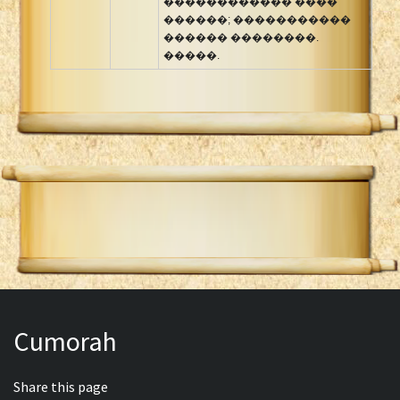
������������ ����
������; �����������
������ ��������.
�����.
Cumorah
Share this page