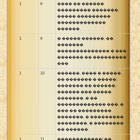
1
8
���� �� ������
��������� �������,
����� ���������
�������������
������.
1
9
� ����� ������; ��
�������
�������������� � ���
������� �� ���������
���.
1
10
������, ���� � �����,
�� ������� � �����,
������� �� ������,
������ ��� �����
�������, � ��
������������� ���, �
��� �� ���������
�������, � ���������
��������, � ��������
�� ������.
1
11
������������! ��