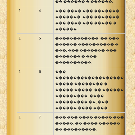
�� ������ � ������.
Xhosa Bible
1
4
��� ���� ��� �������
�������, ��� �������,
��� ���� ��� ����� �
������.
1
5
������������! �� ���
������ ���������� �
���, ��� ������� ���
������� � ���
����������.
1
6
���
�������������������
����� �������� �
����� �����. �� ������
���������, ����
��������� ��, ���
������ ���� ����,
1
7
��� ��� ���� ����� ���
�����, �� ���� ������
�� ���������.