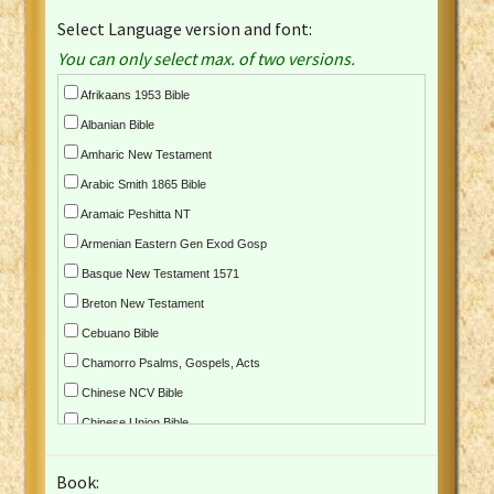
Select Language version and font:
You can only select max. of two versions.
Afrikaans 1953 Bible
Albanian Bible
Amharic New Testament
Arabic Smith 1865 Bible
Aramaic Peshitta NT
Armenian Eastern Gen Exod Gosp
Basque New Testament 1571
Breton New Testament
Cebuano Bible
Chamorro Psalms, Gospels, Acts
Chinese NCV Bible
Chinese Union Bible
Croatian Bible
Book:
Czech Kralicka Bible