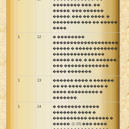
�������� ���, ��
�����. ��� ������
�����, ��� �� ����; �
�������� ��� �� �����
����.
1
12
� ��������
�������������������
����� � ����� �������;
���������������
����� � ��, � �� ������,
��� �������������
���� �������.
1
13
������ ���� � ������;
�� �� ���� ������ �
���� ��������� �
�������,
1
14
� ������� �����
������� ���� �
���������� ������ �
�����. (1-15) ��� ����.